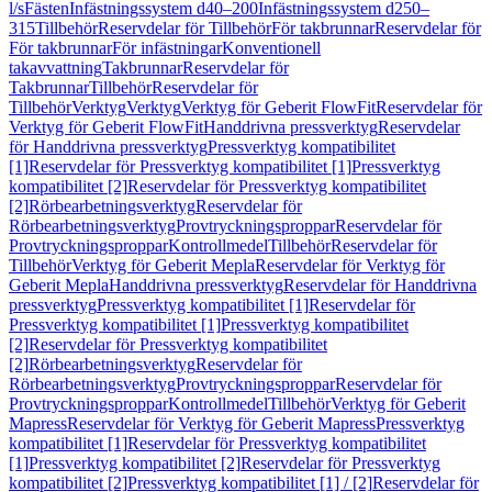
l/s
Fästen
Infästningssystem d40–200
Infästningssystem d250–
315
Tillbehör
Reservdelar för Tillbehör
För takbrunnar
Reservdelar för
För takbrunnar
För infästningar
Konventionell
takavvattning
Takbrunnar
Reservdelar för
Takbrunnar
Tillbehör
Reservdelar för
Tillbehör
Verktyg
Verktyg
Verktyg för Geberit FlowFit
Reservdelar för
Verktyg för Geberit FlowFit
Handdrivna pressverktyg
Reservdelar
för Handdrivna pressverktyg
Pressverktyg kompatibilitet
[1]
Reservdelar för Pressverktyg kompatibilitet [1]
Pressverktyg
kompatibilitet [2]
Reservdelar för Pressverktyg kompatibilitet
[2]
Rörbearbetningsverktyg
Reservdelar för
Rörbearbetningsverktyg
Provtryckningsproppar
Reservdelar för
Provtryckningsproppar
Kontrollmedel
Tillbehör
Reservdelar för
Tillbehör
Verktyg för Geberit Mepla
Reservdelar för Verktyg för
Geberit Mepla
Handdrivna pressverktyg
Reservdelar för Handdrivna
pressverktyg
Pressverktyg kompatibilitet [1]
Reservdelar för
Pressverktyg kompatibilitet [1]
Pressverktyg kompatibilitet
[2]
Reservdelar för Pressverktyg kompatibilitet
[2]
Rörbearbetningsverktyg
Reservdelar för
Rörbearbetningsverktyg
Provtryckningsproppar
Reservdelar för
Provtryckningsproppar
Kontrollmedel
Tillbehör
Verktyg för Geberit
Mapress
Reservdelar för Verktyg för Geberit Mapress
Pressverktyg
kompatibilitet [1]
Reservdelar för Pressverktyg kompatibilitet
[1]
Pressverktyg kompatibilitet [2]
Reservdelar för Pressverktyg
kompatibilitet [2]
Pressverktyg kompatibilitet [1] / [2]
Reservdelar för