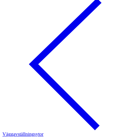
Väggavställningsytor