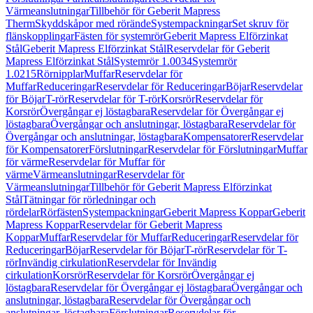
Värmeanslutningar
Tillbehör för Geberit Mapress
Therm
Skyddskåpor med rörände
Systempackningar
Set skruv för
flänskopplingar
Fästen för systemrör
Geberit Mapress Elförzinkat
Stål
Geberit Mapress Elförzinkat Stål
Reservdelar för Geberit
Mapress Elförzinkat Stål
Systemrör 1.0034
Systemrör
1.0215
Rörnipplar
Muffar
Reservdelar för
Muffar
Reduceringar
Reservdelar för Reduceringar
Böjar
Reservdelar
för Böjar
T-rör
Reservdelar för T-rör
Korsrör
Reservdelar för
Korsrör
Övergångar ej löstagbara
Reservdelar för Övergångar ej
löstagbara
Övergångar och anslutningar, löstagbara
Reservdelar för
Övergångar och anslutningar, löstagbara
Kompensatorer
Reservdelar
för Kompensatorer
Förslutningar
Reservdelar för Förslutningar
Muffar
för värme
Reservdelar för Muffar för
värme
Värmeanslutningar
Reservdelar för
Värmeanslutningar
Tillbehör för Geberit Mapress Elförzinkat
Stål
Tätningar för rörledningar och
rördelar
Rörfästen
Systempackningar
Geberit Mapress Koppar
Geberit
Mapress Koppar
Reservdelar för Geberit Mapress
Koppar
Muffar
Reservdelar för Muffar
Reduceringar
Reservdelar för
Reduceringar
Böjar
Reservdelar för Böjar
T-rör
Reservdelar för T-
rör
Invändig cirkulation
Reservdelar för Invändig
cirkulation
Korsrör
Reservdelar för Korsrör
Övergångar ej
löstagbara
Reservdelar för Övergångar ej löstagbara
Övergångar och
anslutningar, löstagbara
Reservdelar för Övergångar och
anslutningar, löstagbara
Förslutningar
Reservdelar för