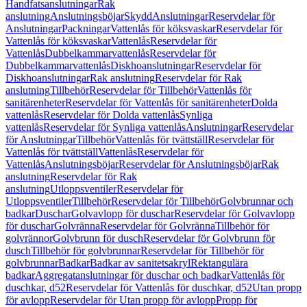
Handfatsanslutningar
Rak
anslutning
Anslutningsböjar
Skydd
Anslutningar
Reservdelar för
Anslutningar
Packningar
Vattenlås för köksvaskar
Reservdelar för
Vattenlås för köksvaskar
Vattenlås
Reservdelar för
Vattenlås
Dubbelkammarvattenlås
Reservdelar för
Dubbelkammarvattenlås
Diskhoanslutningar
Reservdelar för
Diskhoanslutningar
Rak anslutning
Reservdelar för Rak
anslutning
Tillbehör
Reservdelar för Tillbehör
Vattenlås för
sanitärenheter
Reservdelar för Vattenlås för sanitärenheter
Dolda
vattenlås
Reservdelar för Dolda vattenlås
Synliga
vattenlås
Reservdelar för Synliga vattenlås
Anslutningar
Reservdelar
för Anslutningar
Tillbehör
Vattenlås för tvättställ
Reservdelar för
Vattenlås för tvättställ
Vattenlås
Reservdelar för
Vattenlås
Anslutningsböjar
Reservdelar för Anslutningsböjar
Rak
anslutning
Reservdelar för Rak
anslutning
Utloppsventiler
Reservdelar för
Utloppsventiler
Tillbehör
Reservdelar för Tillbehör
Golvbrunnar och
badkar
Duschar
Golvavlopp för duschar
Reservdelar för Golvavlopp
för duschar
Golvränna
Reservdelar för Golvränna
Tillbehör för
golvrännor
Golvbrunn för dusch
Reservdelar för Golvbrunn för
dusch
Tillbehör för golvbrunnar
Reservdelar för Tillbehör för
golvbrunnar
Badkar
Badkar av sanitetsakryl
Rektangulära
badkar
Aggregatanslutningar för duschar och badkar
Vattenlås för
duschkar, d52
Reservdelar för Vattenlås för duschkar, d52
Utan propp
för avlopp
Reservdelar för Utan propp för avlopp
Propp för