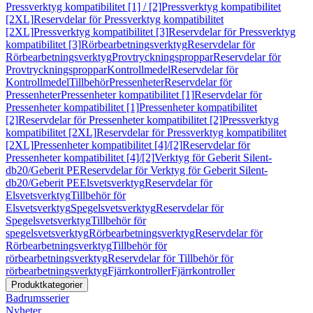
Pressverktyg kompatibilitet [1] / [2]
Pressverktyg kompatibilitet
[2XL]
Reservdelar för Pressverktyg kompatibilitet
[2XL]
Pressverktyg kompatibilitet [3]
Reservdelar för Pressverktyg
kompatibilitet [3]
Rörbearbetningsverktyg
Reservdelar för
Rörbearbetningsverktyg
Provtryckningsproppar
Reservdelar för
Provtryckningsproppar
Kontrollmedel
Reservdelar för
Kontrollmedel
Tillbehör
Pressenheter
Reservdelar för
Pressenheter
Pressenheter kompatibilitet [1]
Reservdelar för
Pressenheter kompatibilitet [1]
Pressenheter kompatibilitet
[2]
Reservdelar för Pressenheter kompatibilitet [2]
Pressverktyg
kompatibilitet [2XL]
Reservdelar för Pressverktyg kompatibilitet
[2XL]
Pressenheter kompatibilitet [4]/[2]
Reservdelar för
Pressenheter kompatibilitet [4]/[2]
Verktyg för Geberit Silent-
db20/Geberit PE
Reservdelar för Verktyg för Geberit Silent-
db20/Geberit PE
Elsvetsverktyg
Reservdelar för
Elsvetsverktyg
Tillbehör för
Elsvetsverktyg
Spegelsvetsverktyg
Reservdelar för
Spegelsvetsverktyg
Tillbehör för
spegelsvetsverktyg
Rörbearbetningsverktyg
Reservdelar för
Rörbearbetningsverktyg
Tillbehör för
rörbearbetningsverktyg
Reservdelar för Tillbehör för
rörbearbetningsverktyg
Fjärrkontroller
Fjärrkontroller
Produktkategorier
Badrumsserier
Nyheter