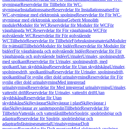
styrningar
Reservdelar för Tillbehör för WC-
styrningar
Installationssatser
Reservdelar för Installationssatser
För
WC-styrningar med elektronisk spolning
Reservdelar för För WC-
styrningar med elektronisk spolning
Geberit Monolith
moduler
Moduler för WC
Reservdelar för Moduler för WC
För
vägghängda WC
Reservdelar för För vägghängda WC
För
golvstående WC
Reservdelar för För golvstående
WC
Tillbehör
Reservdelar för Tillbehör
Förbrukningsmaterial
Moduler
för tvättställ
Tillbehör
Moduler för bidéer
Reservdelar för Moduler för
bidéer
För vägghängda och golvstående bidéer
Reservdelar för För
vägghängda och golvstående bidéer
Urinaler
Urinaler, spolningsdrift,
med spolkant
Reservdelar för Urinaler, spolningsdrift, med
spolkant
Utan skyddskåpa
Reservdelar för Utan skyddskåpa
Urinaler,
spolningsdrift, spolkantlösa
Reservdelar för Urinaler, spolningsdrift,
spolkantlösa
För synlig eller dold urinalstyrning
Reservdelar för För
synlig eller dold urinalstyrning
Med integrerad
urinalstyrning
Reservdelar för Med integrerad urinalstyrning
Urinaler,
vattenfri drift
Reservdelar för Urinaler, vattenfri drift
Utan
skyddskåpa
Reservdelar för Utan
skyddskåpa
Skiljeväggar
Skiljeväggar i plast
Skiljeväggar i
glas
Skiljeväggar av sanitetsporslin
Tillbehör
Reservdelar för
Tillbehör
Vattenlås och vattenlåstillbehör
Spolrör, spolrörsböjar och
adaptrar
Reservdelar för Spolrör, spolrörsböjar och
adaptrar
Infästningsmaterial
Urinalstyrningar
Dolt
montage
Reservdelar för Dolt montage
Med elektronisk spolning,