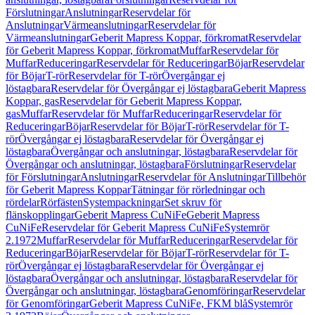
Förslutningar
Anslutningar
Reservdelar för
Anslutningar
Värmeanslutningar
Reservdelar för
Värmeanslutningar
Geberit Mapress Koppar, förkromat
Reservdelar
för Geberit Mapress Koppar, förkromat
Muffar
Reservdelar för
Muffar
Reduceringar
Reservdelar för Reduceringar
Böjar
Reservdelar
för Böjar
T-rör
Reservdelar för T-rör
Övergångar ej
löstagbara
Reservdelar för Övergångar ej löstagbara
Geberit Mapress
Koppar, gas
Reservdelar för Geberit Mapress Koppar,
gas
Muffar
Reservdelar för Muffar
Reduceringar
Reservdelar för
Reduceringar
Böjar
Reservdelar för Böjar
T-rör
Reservdelar för T-
rör
Övergångar ej löstagbara
Reservdelar för Övergångar ej
löstagbara
Övergångar och anslutningar, löstagbara
Reservdelar för
Övergångar och anslutningar, löstagbara
Förslutningar
Reservdelar
för Förslutningar
Anslutningar
Reservdelar för Anslutningar
Tillbehör
för Geberit Mapress Koppar
Tätningar för rörledningar och
rördelar
Rörfästen
Systempackningar
Set skruv för
flänskopplingar
Geberit Mapress CuNiFe
Geberit Mapress
CuNiFe
Reservdelar för Geberit Mapress CuNiFe
Systemrör
2.1972
Muffar
Reservdelar för Muffar
Reduceringar
Reservdelar för
Reduceringar
Böjar
Reservdelar för Böjar
T-rör
Reservdelar för T-
rör
Övergångar ej löstagbara
Reservdelar för Övergångar ej
löstagbara
Övergångar och anslutningar, löstagbara
Reservdelar för
Övergångar och anslutningar, löstagbara
Genomföringar
Reservdelar
för Genomföringar
Geberit Mapress CuNiFe, FKM blå
Systemrör