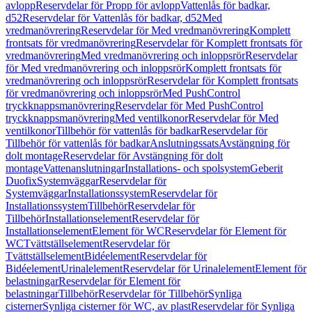
avlopp
Reservdelar för Propp för avlopp
Vattenlås för badkar,
d52
Reservdelar för Vattenlås för badkar, d52
Med
vredmanövrering
Reservdelar för Med vredmanövrering
Komplett
frontsats för vredmanövrering
Reservdelar för Komplett frontsats för
vredmanövrering
Med vredmanövrering och inloppsrör
Reservdelar
för Med vredmanövrering och inloppsrör
Komplett frontsats för
vredmanövrering och inloppsrör
Reservdelar för Komplett frontsats
för vredmanövrering och inloppsrör
Med PushControl
tryckknappsmanövrering
Reservdelar för Med PushControl
tryckknappsmanövrering
Med ventilkonor
Reservdelar för Med
ventilkonor
Tillbehör för vattenlås för badkar
Reservdelar för
Tillbehör för vattenlås för badkar
Anslutningssats
Avstängning för
dolt montage
Reservdelar för Avstängning för dolt
montage
Vattenanslutningar
Installations- och spolsystem
Geberit
Duofix
Systemväggar
Reservdelar för
Systemväggar
Installationssystem
Reservdelar för
Installationssystem
Tillbehör
Reservdelar för
Tillbehör
Installationselement
Reservdelar för
Installationselement
Element för WC
Reservdelar för Element för
WC
Tvättställselement
Reservdelar för
Tvättställselement
Bidéelement
Reservdelar för
Bidéelement
Urinalelement
Reservdelar för Urinalelement
Element för
belastningar
Reservdelar för Element för
belastningar
Tillbehör
Reservdelar för Tillbehör
Synliga
cisterner
Synliga cisterner för WC, av plast
Reservdelar för Synliga