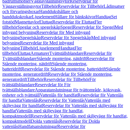
badrumsmöbler
Väggavställningsytor
Reservdelar för
Väggavställningsytor
Tillbehör
Reservdelar för Tillbehör
Lådinsatser
och förvaringsboxar
Handdukshållare och
handdukskrokar
Ljuselement
Hållare för bänkskivor
Handtag
Set
fotstöd
Magnettavlor
Eluttag
Reservdelar för Eluttag
Fler
tillbehör
Speglar och spegelskåp
Spegel
Reservdelar för Spegel
Med
inbyggd belysning
Reservdelar för Med inbyggd
belysning
Spegelskåp
Reservdelar för Spegelskåp
Med inbyggd
belysning
Reservdelar för Med inbyggd
belysning
Tillbehör
Ljuselement
Handtag
Fler
tillbehör
Eluttag
Armaturer
Tvättställsblandare
Reservdelar för
Tvättställsblandare
Stående montering, nätdrift
Reservdelar för
Stående montering, nätdrift
Stående montering,
batteridrift
Reservdelar för Stående montering, batteridrift
Stående
montering, generatordrift
Reservdelar för Stående montering,
generatordrift
Tillbehör
Reservdelar för Tillbehör
För
tvättställsblandare
Reservdelar för För
tvättställsblandare
Apparatanslutningar för tvättområde, köksvask,
enheter och tvättställ
Vattenlås för handfat
Reservdelar för Vattenlås
för handfat
Vattenlås
Reservdelar för Vattenlås
Vattenlås med
skiljevägg för handfat
Reservdelar för Vattenlås med skiljevägg för
handfat
Vattenlås med skiljevägg för handfat,
kompaktmodell
Reservdelar för Vattenlås med skiljevägg för handfat,
kompaktmodell
Dolda vattenlås
Reservdelar för Dolda
vattenlås
Handfatsanslutningar
Reservdelar för