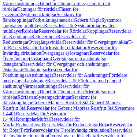
Värmeanslutningar
Tillbehör
Tätningar för systemrör och
rördelar
Tätningar för rördelar
Fästen för
systemrör
Systempackningar
Set skruv för
flänskopplingar
Förbrukningsmaterial
Geberit Mepla
Systemrör
tappvatten, multilayer
Reservdelar för Systemrör tappvatten,
multilayer
Rördelar
Reservdelar för Rördelar
Kopplingar
Reservdelar
för Kopplingar
Reduceringar
Reservdelar för
Reduceringar
Övergångsvinklar
Reservdelar för Övergångsvinklar
T-
rör
Reservdelar för T-rör
Invändig cirkulation
Reservdelar för
Invändig cirkulation
Övergångar ej löstagbara
Reservdelar för
Övergångar ej löstagbara
Övergångar och anslutningar,
löstagbara
Reservdelar för Övergångar och anslutningar,
löstagbara
Förslutningar
Reservdelar för
Förslutningar
Anslutningar
Reservdelar för Anslutningar
Fördelare
med gängad anslutning
Reservdelar för Fördelare med gängad
anslutning
Värmeanslutningar
Reservdelar för
Värmeanslutningar
Tillbehör
Tätningar för rörledningar och
rördelar
Rörfästen
Systempackningar
Set skruv för
flänskopplingar
Geberit Mapress Rostfritt Stål
Geberit Mapress
Rostfritt Stål
Reservdelar för Geberit Mapress Rostfritt Stål
Systemrör
1.4401
Reservdelar för Systemrör
1.4401
Rörnipplar
Muffar
Reservdelar för
Muffar
Reduceringar
Reservdelar för Reduceringar
Böjar
Reservdelar
för Böjar
T-rör
Reservdelar för T-rör
Invändig cirkulation
Reservdelar
för Invändig cirkulation
Övergångar ej löstagbara
Reservdelar för