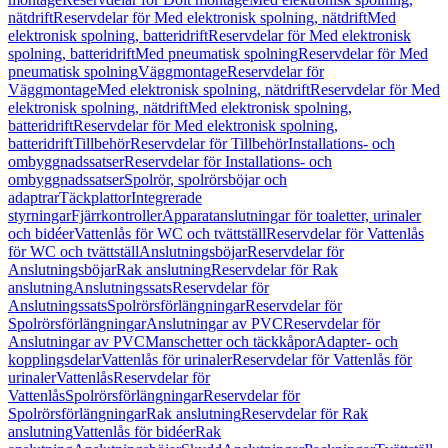
nätdrift
Reservdelar för Med elektronisk spolning, nätdrift
Med
elektronisk spolning, batteridrift
Reservdelar för Med elektronisk
spolning, batteridrift
Med pneumatisk spolning
Reservdelar för Med
pneumatisk spolning
Väggmontage
Reservdelar för
Väggmontage
Med elektronisk spolning, nätdrift
Reservdelar för Med
elektronisk spolning, nätdrift
Med elektronisk spolning,
batteridrift
Reservdelar för Med elektronisk spolning,
batteridrift
Tillbehör
Reservdelar för Tillbehör
Installations- och
ombyggnadssatser
Reservdelar för Installations- och
ombyggnadssatser
Spolrör, spolrörsböjar och
adaptrar
Täckplattor
Integrerade
styrningar
Fjärrkontroller
Apparatanslutningar för toaletter, urinaler
och bidéer
Vattenlås för WC och tvättställ
Reservdelar för Vattenlås
för WC och tvättställ
Anslutningsböjar
Reservdelar för
Anslutningsböjar
Rak anslutning
Reservdelar för Rak
anslutning
Anslutningssats
Reservdelar för
Anslutningssats
Spolrörsförlängningar
Reservdelar för
Spolrörsförlängningar
Anslutningar av PVC
Reservdelar för
Anslutningar av PVC
Manschetter och täckkåpor
Adapter- och
kopplingsdelar
Vattenlås för urinaler
Reservdelar för Vattenlås för
urinaler
Vattenlås
Reservdelar för
Vattenlås
Spolrörsförlängningar
Reservdelar för
Spolrörsförlängningar
Rak anslutning
Reservdelar för Rak
anslutning
Vattenlås för bidéer
Rak