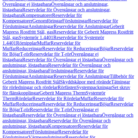
Övergångar ej löstagbara
Övergångar och anslutningar,
löstagbara
Reservdelar för Övergångar och anslutningar,
löstagbara
Kompensatorer
Reservdelar för
Kompensatorer
Genomföringar
Förslutningar
Reservdelar för
Förslutningar
Anslutningar
Reservdelar för Anslutningar
Geberit
Mapress Rostfritt Stål, gas
Reservdelar för Geberit Mapress Rostfritt
Stål, gas
Systemrör 1.4401
Reservdelar för Systemrör
1.4401
Rörnipplar
Muffar
Reservdelar för
Muffar
Reduceringar
Reservdelar för Reduceringar
Böjar
Reservdelar
för Böjar
T-rör
Reservdelar för T-rör
Övergångar ej
löstagbara
Reservdelar för Övergångar ej löstagbara
Övergångar och
anslutningar, löstagbara
Reservdelar för Övergångar och
anslutningar, löstagbara
Förslutningar
Reservdelar för
Förslutningar
Anslutningar
Reservdelar för Anslutningar
Tillbehör för
Geberit Mapress Rostfritt Stål
Skyddskåpor med rörände
Tätningar
för rörledningar och rördelar
Rörfästen
Systempackningar
Set skruv
för flänskopplingar
Geberit Mapress Therm
Systemrör
Therm
Rördelar
Reservdelar för Rördelar
Muffar
Reservdelar för
Muffar
Reduceringar
Reservdelar för Reduceringar
Böjar
Reservdelar
för Böjar
T-rör
Reservdelar för T-rör
Övergångar ej
löstagbara
Reservdelar för Övergångar ej löstagbara
Övergångar och
anslutningar, löstagbara
Reservdelar för Övergångar och
anslutningar, löstagbara
Kompensatorer
Reservdelar för
Kompensatorer
Förslutningar
Reservdelar för
Förslutningar
Värmeanslutningar
Reservdelar för