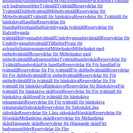
anslutning
Anslutningsböjar
Skydd
Anslutningar
Packningar
Tvättställ
och badrumsmöbler
Tvättställ
Tvättställ
Reservdelar för
Tvättställ
Dubbeltvättställ
Möbeltvättställ
Reservdelar för
Möbeltvättställ
Tvättställ för bänkskiva
Reservdelar för Tvättställ för
bänkskiva
Handfat
Reservdelar för
Handfat
Hörnhandfat
Halvinbyggda tvättställ
Reservdelar för
Halvinbyggda
tvättställ
Inbyggnadstvättställ
Underbyggnadstvättställ
Reservdelar för
Underbyggnadstvättställ
Tillbehör
Propp för
avlopp
Infästningsmaterial
Möbelpaket
Möbelpaket med
möbeltvättställ
Reservdelar för Möbelpaket med
möbeltvättställ
Badrumsmöbler
Tvättställsunderskåp
Reservdelar för
Tvättställsunderskåp
För handfat
Reservdelar för För handfat
För
tvättställ
Reservdelar för För tvättställ
För dubbeltvättställ
Reservdelar
för För dubbeltvättställ
För möbeltvättställ
Reservdelar för För
möbeltvättställ
För tvättställ för bänkskiva
Reservdelar för För
tvättställ för bänkskiva
Bänkskivor
Reservdelar för Bänkskivor
För
tvättställ för bänkskiva skålform
Reservdelar för För tvättställ för
bänkskiva skålform
För tvättställ för bänkskiva
rektangulärt
Reservdelar för För tvättställ för bänkskiva
rektangulärt
Sidoskåp
Reservdelar för Sidoskåp
Låga
sidoskåp
Reservdelar för Låga sidoskåp
Högskåp
Reservdelar för
Högskåp
Mellanhöga skåp
Reservdelar för Mellanhöga
skåp
Hängande skåp
Reservdelar för Hängande skåp
Fler
badrumsmöbler
Reservdelar för Fler