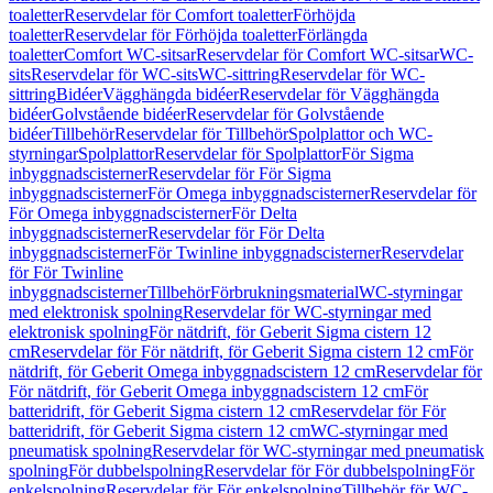
toaletter
Reservdelar för Comfort toaletter
Förhöjda
toaletter
Reservdelar för Förhöjda toaletter
Förlängda
toaletter
Comfort WC-sitsar
Reservdelar för Comfort WC-sitsar
WC-
sits
Reservdelar för WC-sits
WC-sittring
Reservdelar för WC-
sittring
Bidéer
Vägghängda bidéer
Reservdelar för Vägghängda
bidéer
Golvstående bidéer
Reservdelar för Golvstående
bidéer
Tillbehör
Reservdelar för Tillbehör
Spolplattor och WC-
styrningar
Spolplattor
Reservdelar för Spolplattor
För Sigma
inbyggnadscisterner
Reservdelar för För Sigma
inbyggnadscisterner
För Omega inbyggnadscisterner
Reservdelar för
För Omega inbyggnadscisterner
För Delta
inbyggnadscisterner
Reservdelar för För Delta
inbyggnadscisterner
För Twinline inbyggnadscisterner
Reservdelar
för För Twinline
inbyggnadscisterner
Tillbehör
Förbrukningsmaterial
WC-styrningar
med elektronisk spolning
Reservdelar för WC-styrningar med
elektronisk spolning
För nätdrift, för Geberit Sigma cistern 12
cm
Reservdelar för För nätdrift, för Geberit Sigma cistern 12 cm
För
nätdrift, för Geberit Omega inbyggnadscistern 12 cm
Reservdelar för
För nätdrift, för Geberit Omega inbyggnadscistern 12 cm
För
batteridrift, för Geberit Sigma cistern 12 cm
Reservdelar för För
batteridrift, för Geberit Sigma cistern 12 cm
WC-styrningar med
pneumatisk spolning
Reservdelar för WC-styrningar med pneumatisk
spolning
För dubbelspolning
Reservdelar för För dubbelspolning
För
enkelspolning
Reservdelar för För enkelspolning
Tillbehör för WC-