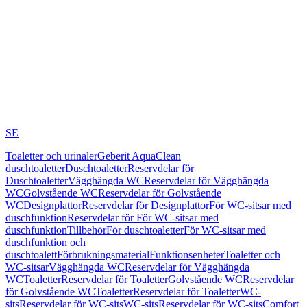
SE
Toaletter och urinaler
Geberit AquaClean
duschtoaletter
Duschtoaletter
Reservdelar för
Duschtoaletter
Vägghängda WC
Reservdelar för Vägghängda
WC
Golvstående WC
Reservdelar för Golvstående
WC
Designplattor
Reservdelar för Designplattor
För WC-sitsar med
duschfunktion
Reservdelar för För WC-sitsar med
duschfunktion
Tillbehör
För duschtoaletter
För WC-sitsar med
duschfunktion och
duschtoalett
Förbrukningsmaterial
Funktionsenheter
Toaletter och
WC-sitsar
Vägghängda WC
Reservdelar för Vägghängda
WC
Toaletter
Reservdelar för Toaletter
Golvstående WC
Reservdelar
för Golvstående WC
Toaletter
Reservdelar för Toaletter
WC-
sits
Reservdelar för WC-sits
WC-sits
Reservdelar för WC-sits
Comfort