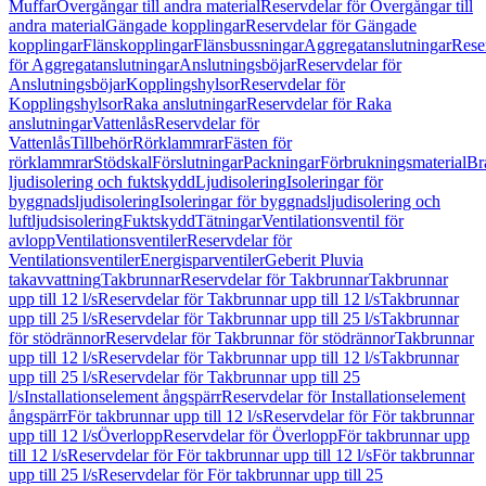
Muffar
Övergångar till andra material
Reservdelar för Övergångar till
andra material
Gängade kopplingar
Reservdelar för Gängade
kopplingar
Flänskopplingar
Flänsbussningar
Aggregatanslutningar
Rese
för Aggregatanslutningar
Anslutningsböjar
Reservdelar för
Anslutningsböjar
Kopplingshylsor
Reservdelar för
Kopplingshylsor
Raka anslutningar
Reservdelar för Raka
anslutningar
Vattenlås
Reservdelar för
Vattenlås
Tillbehör
Rörklammrar
Fästen för
rörklammrar
Stödskal
Förslutningar
Packningar
Förbrukningsmaterial
Br
ljudisolering och fuktskydd
Ljudisolering
Isoleringar för
byggnadsljudisolering
Isoleringar för byggnadsljudisolering och
luftljudsisolering
Fuktskydd
Tätningar
Ventilationsventil för
avlopp
Ventilationsventiler
Reservdelar för
Ventilationsventiler
Energisparventiler
Geberit Pluvia
takavvattning
Takbrunnar
Reservdelar för Takbrunnar
Takbrunnar
upp till 12 l/s
Reservdelar för Takbrunnar upp till 12 l/s
Takbrunnar
upp till 25 l/s
Reservdelar för Takbrunnar upp till 25 l/s
Takbrunnar
för stödrännor
Reservdelar för Takbrunnar för stödrännor
Takbrunnar
upp till 12 l/s
Reservdelar för Takbrunnar upp till 12 l/s
Takbrunnar
upp till 25 l/s
Reservdelar för Takbrunnar upp till 25
l/s
Installationselement ångspärr
Reservdelar för Installationselement
ångspärr
För takbrunnar upp till 12 l/s
Reservdelar för För takbrunnar
upp till 12 l/s
Överlopp
Reservdelar för Överlopp
För takbrunnar upp
till 12 l/s
Reservdelar för För takbrunnar upp till 12 l/s
För takbrunnar
upp till 25 l/s
Reservdelar för För takbrunnar upp till 25