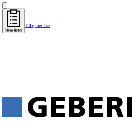
Till geberit.se
Mina listor