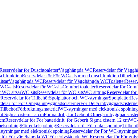
Reservdelar för Duschtoaletter
Vägghängda WC
Reservdelar för Vägg
schfunktion
Reservdelar för För WC-sitsar med duschfunktion
Tillbehör
itsar
Vägghängda WC
Reservdelar för Vägghängda WC
Toaletter
Reserv
WC-sits
Reservdelar för WC-sits
Comfort toaletter
Reservdelar för Comfo
t WC-sitsar
WC-sits
Reservdelar för WC-sits
WC-sittring
Reservdelar för
r
Reservdelar för Tillbehör
Spolplattor och WC-styrningar
Spolplattor
Rese
delar för För Omega inbyggnadscisterner
För Delta inbyggnadscisterne
Tillbehör
Förbrukningsmaterial
WC-styrningar med elektronisk spolning
rit Sigma cistern 12 cm
För nätdrift, för Geberit Omega inbyggnadscist
 cm
Reservdelar för För batteridrift, för Geberit Sigma cistern 12 cm
WC-s
belspolning
För enkelspolning
Reservdelar för För enkelspolning
Tillbeh
tyrningar med elektronisk spolning
Reservdelar för För WC-styrningar
r för För vägghängda WC
För golvstående WC
Reservdelar för För gol