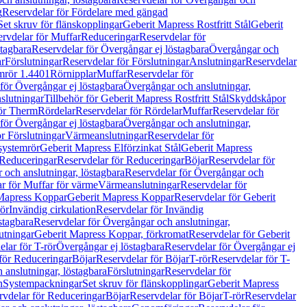
g
Reservdelar för Fördelare med gängad
Set skruv för flänskopplingar
Geberit Mapress Rostfritt Stål
Geberit
rvdelar för Muffar
Reduceringar
Reservdelar för
tagbara
Reservdelar för Övergångar ej löstagbara
Övergångar och
r
Förslutningar
Reservdelar för Förslutningar
Anslutningar
Reservdelar
mrör 1.4401
Rörnipplar
Muffar
Reservdelar för
för Övergångar ej löstagbara
Övergångar och anslutningar,
slutningar
Tillbehör för Geberit Mapress Rostfritt Stål
Skyddskåpor
ör Therm
Rördelar
Reservdelar för Rördelar
Muffar
Reservdelar för
för Övergångar ej löstagbara
Övergångar och anslutningar,
r Förslutningar
Värmeanslutningar
Reservdelar för
 systemrör
Geberit Mapress Elförzinkat Stål
Geberit Mapress
Reduceringar
Reservdelar för Reduceringar
Böjar
Reservdelar för
och anslutningar, löstagbara
Reservdelar för Övergångar och
r för Muffar för värme
Värmeanslutningar
Reservdelar för
Mapress Koppar
Geberit Mapress Koppar
Reservdelar för Geberit
rör
Invändig cirkulation
Reservdelar för Invändig
stagbara
Reservdelar för Övergångar och anslutningar,
utningar
Geberit Mapress Koppar, förkromat
Reservdelar för Geberit
lar för T-rör
Övergångar ej löstagbara
Reservdelar för Övergångar ej
för Reduceringar
Böjar
Reservdelar för Böjar
T-rör
Reservdelar för T-
 anslutningar, löstagbara
Förslutningar
Reservdelar för
n
Systempackningar
Set skruv för flänskopplingar
Geberit Mapress
rvdelar för Reduceringar
Böjar
Reservdelar för Böjar
T-rör
Reservdelar