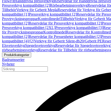
FlowFit
Handdrivna pressverktyg
Reservdelar för Handdrivna pressve
Pressverktyg kompatibilitet [2]
Rörbearbetningsverktyg
Reservdelar fö
Tillbehör
Verktyg för Geberit Mepla
Reservdelar för Verktyg för Geber
kompatibilitet [1]
Pressverktyg kompatibilitet [2]
Reservdelar för Pressv
Provtryckningsproppar
Kontrollmedel
Tillbehör
Verktyg för Geberit Ma
kompatibilitet [2]
Reservdelar för Pressverktyg kompatibilitet [2]
Pressv
Pressverktyg kompatibilitet [2XL]
Pressverktyg kompatibilitet [3]
Reser
för Provtryckningsproppar
Kontrollmedel
Reservdelar för Kontrollmed
kompatibilitet [2]
Reservdelar för Pressenheter kompatibilitet [2]
Pressv
kompatibilitet [4]/[2]
Verktyg för Geberit Silent-db20/Geberit PE
Reser
Elsvetsverktyg
Spegelsvetsverktyg
Reservdelar för Spegelsvetsverktyg
rörbearbetningsverktyg
Reservdelar för Tillbehör för rörbearbetningsv
Produktkategorier
Badrumsserier
Nyheter