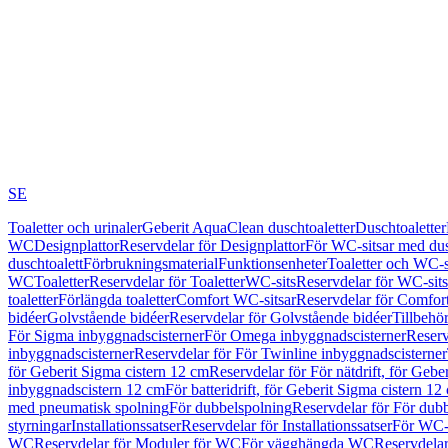
SE
Toaletter och urinaler
Geberit AquaClean duschtoaletter
Duschtoaletter
WC
Designplattor
Reservdelar för Designplattor
För WC-sitsar med du
duschtoalett
Förbrukningsmaterial
Funktionsenheter
Toaletter och WC-s
WC
Toaletter
Reservdelar för Toaletter
WC-sits
Reservdelar för WC-sits
toaletter
Förlängda toaletter
Comfort WC-sitsar
Reservdelar för Comfor
bidéer
Golvstående bidéer
Reservdelar för Golvstående bidéer
Tillbehö
För Sigma inbyggnadscisterner
För Omega inbyggnadscisterner
Reserv
inbyggnadscisterner
Reservdelar för För Twinline inbyggnadscisterner
för Geberit Sigma cistern 12 cm
Reservdelar för För nätdrift, för Gebe
inbyggnadscistern 12 cm
För batteridrift, för Geberit Sigma cistern 12
med pneumatisk spolning
För dubbelspolning
Reservdelar för För dub
styrningar
Installationssatser
Reservdelar för Installationssatser
För WC-s
WC
Reservdelar för Moduler för WC
För vägghängda WC
Reservdela