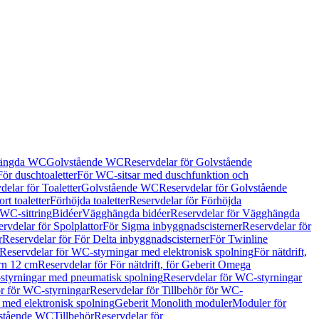
hängda WC
Golvstående WC
Reservdelar för Golvstående
För duschtoaletter
För WC-sitsar med duschfunktion och
delar för Toaletter
Golvstående WC
Reservdelar för Golvstående
rt toaletter
Förhöjda toaletter
Reservdelar för Förhöjda
 WC-sittring
Bidéer
Vägghängda bidéer
Reservdelar för Vägghängda
rvdelar för Spolplattor
För Sigma inbyggnadscisterner
Reservdelar för
r
Reservdelar för För Delta inbyggnadscisterner
För Twinline
Reservdelar för WC-styrningar med elektronisk spolning
För nätdrift,
ern 12 cm
Reservdelar för För nätdrift, för Geberit Omega
tyrningar med pneumatisk spolning
Reservdelar för WC-styrningar
ör för WC-styrningar
Reservdelar för Tillbehör för WC-
 med elektronisk spolning
Geberit Monolith moduler
Moduler för
vstående WC
Tillbehör
Reservdelar för