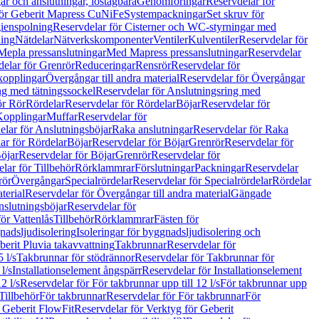
r och anslutningar, löstagbara
Genomföringar
Reservdelar för
för Geberit Mapress CuNiFe
Systempackningar
Set skruv för
ienspolning
Reservdelar för Cisterner och WC-styrningar med
ning
Nätdelar
Nätverkskomponenter
Ventiler
Kulventiler
Reservdelar för
Mepla pressanslutningar
Med Mapress pressanslutningar
Reservdelar
elar för Grenrör
Reduceringar
Rensrör
Reservdelar för
opplingar
Övergångar till andra material
Reservdelar för Övergångar
ng med tätningssockel
Reservdelar för Anslutningsring med
ör Rör
Rördelar
Reservdelar för Rördelar
Böjar
Reservdelar för
Kopplingar
Muffar
Reservdelar för
elar för Anslutningsböjar
Raka anslutningar
Reservdelar för Raka
ar för Rördelar
Böjar
Reservdelar för Böjar
Grenrör
Reservdelar för
öjar
Reservdelar för Böjar
Grenrör
Reservdelar för
lar för Tillbehör
Rörklammrar
Förslutningar
Packningar
Reservdelar
rör
Övergångar
Specialrördelar
Reservdelar för Specialrördelar
Rördelar
terial
Reservdelar för Övergångar till andra material
Gängade
slutningsböjar
Reservdelar för
ör Vattenlås
Tillbehör
Rörklammrar
Fästen för
gnadsljudisolering
Isoleringar för byggnadsljudisolering och
berit Pluvia takavvattning
Takbrunnar
Reservdelar för
 l/s
Takbrunnar för stödrännor
Reservdelar för Takbrunnar för
l/s
Installationselement ångspärr
Reservdelar för Installationselement
2 l/s
Reservdelar för För takbrunnar upp till 12 l/s
För takbrunnar upp
Tillbehör
För takbrunnar
Reservdelar för För takbrunnar
För
 Geberit FlowFit
Reservdelar för Verktyg för Geberit