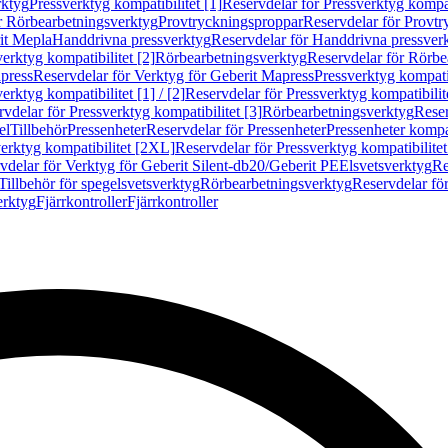
rktyg
Pressverktyg kompatibilitet [1]
Reservdelar för Pressverktyg kompati
r Rörbearbetningsverktyg
Provtryckningsproppar
Reservdelar för Provt
it Mepla
Handdrivna pressverktyg
Reservdelar för Handdrivna pressver
erktyg kompatibilitet [2]
Rörbearbetningsverktyg
Reservdelar för Rörbe
press
Reservdelar för Verktyg för Geberit Mapress
Pressverktyg kompatib
erktyg kompatibilitet [1] / [2]
Reservdelar för Pressverktyg kompatibilitet
vdelar för Pressverktyg kompatibilitet [3]
Rörbearbetningsverktyg
Reser
el
Tillbehör
Pressenheter
Reservdelar för Pressenheter
Pressenheter kompat
erktyg kompatibilitet [2XL]
Reservdelar för Pressverktyg kompatibilite
vdelar för Verktyg för Geberit Silent-db20/Geberit PE
Elsvetsverktyg
Re
Tillbehör för spegelsvetsverktyg
Rörbearbetningsverktyg
Reservdelar fö
erktyg
Fjärrkontroller
Fjärrkontroller