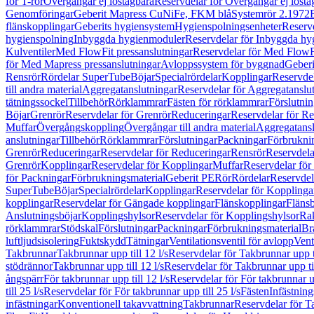
för T-rör
Övergångar ej löstagbara
Reservdelar för Övergångar ej lösta
Genomföringar
Geberit Mapress CuNiFe, FKM blå
Systemrör 2.1972
flänskopplingar
Geberits hygiensystem
Hygienspolningsenheter
Reserv
hygienspolning
Inbyggda hygienmoduler
Reservdelar för Inbyggda h
Kulventiler
Med FlowFit pressanslutningar
Reservdelar för Med FlowFi
för Med Mapress pressanslutningar
Avloppssystem för byggnad
Geberi
Rensrör
Rördelar SuperTube
Böjar
Specialrördelar
Kopplingar
Reservdel
till andra material
Aggregatanslutningar
Reservdelar för Aggregatanslu
tätningssockel
Tillbehör
Rörklammrar
Fästen för rörklammrar
Förslutnin
Böjar
Grenrör
Reservdelar för Grenrör
Reduceringar
Reservdelar för R
Muffar
Övergångskoppling
Övergångar till andra material
Aggregatansl
anslutningar
Tillbehör
Rörklammrar
Förslutningar
Packningar
Förbrukni
Grenrör
Reduceringar
Reservdelar för Reduceringar
Rensrör
Reservdela
Grenrör
Kopplingar
Reservdelar för Kopplingar
Muffar
Reservdelar för
för Packningar
Förbrukningsmaterial
Geberit PE
Rör
Rördelar
Reservdel
SuperTube
Böjar
Specialrördelar
Kopplingar
Reservdelar för Kopplinga
kopplingar
Reservdelar för Gängade kopplingar
Flänskopplingar
Fläns
Anslutningsböjar
Kopplingshylsor
Reservdelar för Kopplingshylsor
Rak
rörklammrar
Stödskal
Förslutningar
Packningar
Förbrukningsmaterial
Br
luftljudsisolering
Fuktskydd
Tätningar
Ventilationsventil för avlopp
Vent
Takbrunnar
Takbrunnar upp till 12 l/s
Reservdelar för Takbrunnar upp ti
stödrännor
Takbrunnar upp till 12 l/s
Reservdelar för Takbrunnar upp til
ångspärr
För takbrunnar upp till 12 l/s
Reservdelar för För takbrunnar up
till 25 l/s
Reservdelar för För takbrunnar upp till 25 l/s
Fästen
Infästnin
infästningar
Konventionell takavvattning
Takbrunnar
Reservdelar för T