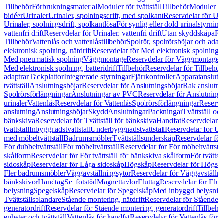
Tillbehör
Förbrukningsmaterial
Moduler för tvättställ
Tillbehör
Moduler 
bidéer
Urinaler
Urinaler, spolningsdrift, med spolkant
Reservdelar för U
Urinaler, spolningsdrift, spolkantlösa
För synlig eller dold urinalstyrni
vattenfri drift
Reservdelar för Urinaler, vattenfri drift
Utan skyddskåpa
R
Tillbehör
Vattenlås och vattenlåstillbehör
Spolrör, spolrörsböjar och ada
elektronisk spolning, nätdrift
Reservdelar för Med elektronisk spolning,
Med pneumatisk spolning
Väggmontage
Reservdelar för Väggmontag
Med elektronisk spolning, batteridrift
Tillbehör
Reservdelar för Tillbeh
adaptrar
Täckplattor
Integrerade styrningar
Fjärrkontroller
Apparatanslutn
tvättställ
Anslutningsböjar
Reservdelar för Anslutningsböjar
Rak anslut
Spolrörsförlängningar
Anslutningar av PVC
Reservdelar för Anslutni
urinaler
Vattenlås
Reservdelar för Vattenlås
Spolrörsförlängningar
Reserv
anslutning
Anslutningsböjar
Skydd
Anslutningar
Packningar
Tvättställ
bänkskiva
Reservdelar för Tvättställ för bänkskiva
Handfat
Reservdelar
tvättställ
Inbyggnadstvättställ
Underbyggnadstvättställ
Reservdelar för 
med möbeltvättställ
Badrumsmöbler
Tvättställsunderskåp
Reservdelar f
För dubbeltvättställ
För möbeltvättställ
Reservdelar för För möbeltvättst
skålform
Reservdelar för För tvättställ för bänkskiva skålform
För tvätt
sidoskåp
Reservdelar för Låga sidoskåp
Högskåp
Reservdelar för Hög
Fler badrumsmöbler
Väggavställningsytor
Reservdelar för Väggavställ
bänkskivor
Handtag
Set fotstöd
Magnettavlor
Eluttag
Reservdelar för El
belysning
Spegelskåp
Reservdelar för Spegelskåp
Med inbyggd belysn
Tvättställsblandare
Stående montering, nätdrift
Reservdelar för Stående
generatordrift
Reservdelar för Stående montering, generatordrift
Tillbe
enheter och tvättställ
Vattenlås för handfat
Reservdelar för Vattenlås fö