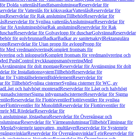
för Dolda vattenlås
Handfatsanslutningar
Reservdelar för
ervdelar för Vattenlås för köksvaskar
Vattenlås
Reservdelar för
ing
Reservdelar för Rak anslutning
Tillbehör
Reservdelar för
lås
Reservdelar för Synliga vattenlås
Anslutningar
Reservdelar för
lar för Anslutningsböjar
Rak anslutning
Reservdelar för Rak
duschar
Reservdelar för Golvavlopp för duschar
Golvränna
Reservdelar
lbehör för golvbrunnar
Badkar
Badkar av sanitetsakryl
Rektangulära
lopp
Reservdelar för Utan propp för avlopp
Propp för
 för Med vredmanövrering
Komplett frontsats för
vrering och inloppsrör
Komplett frontsats för vredmanövrering och
 Med PushControl tryckknappsmanövrering
Med
s
Avstängning för dolt montage
Reservdelar för Avstängning för dolt
elar för Installationssystem
Tillbehör
Reservdelar för
ar för Tvättställselement
Bidéelement
Reservdelar för
r för Tillbehör
Synliga cisterner
Synliga cisterner för WC, av
rad
Lågt och halvhögt monterad
Reservdelar för Lågt och halvhögt
yggnadscisterner
Sigma inbyggnadscisterner
Reservdelar för Sigma
ntiler
Reservdelar för Flottörventiler
Flottörventiler för synliga
ner
Flottörventiler för Monolith
Reservdelar för Flottörventiler för
emrör ML
Rördelar
Reservdelar för
 anslutningar, löstagbara
Reservdelar för Övergångar och
slutningar
Reservdelar för Värmeanslutningar
Tillbehör
Tätningar för
 Mepla
Systemrör tappvatten, multilayer
Reservdelar för Systemrör
rgångsvinklar
Reservdelar för Övergångsvinklar
T-rör
Reservdelar för
ch anslutningar, löstagbara
Reservdelar för Övergångar och