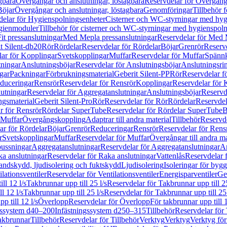
gbara
Övergångar och anslutningar, löstagbara
Reservdelar för Övergånga
Böjar
Övergångar och anslutningar, löstagbara
Genomföringar
Tillbehör 
delar för Hygienspolningsenheter
Cisterner och WC-styrningar med hyg
ygienmoduler
Tillbehör för cisterner och WC-styrningar med hygienspol
t pressanslutningar
Med Mepla pressanslutningar
Reservdelar för Med 
t Silent-db20
Rör
Rördelar
Reservdelar för Rördelar
Böjar
Grenrör
Reservd
ar för Kopplingar
Svetskopplingar
Muffar
Reservdelar för Muffar
Spännk
tningar
Anslutningsböjar
Reservdelar för Anslutningsböjar
Anslutningsri
gar
Packningar
Förbrukningsmaterial
Geberit Silent-PP
Rör
Reservdelar f
educeringar
Rensrör
Reservdelar för Rensrör
Kopplingar
Reservdelar för 
utningar
Reservdelar för Aggregatanslutningar
Anslutningsböjar
Reservd
ngsmaterial
Geberit Silent-Pro
Rör
Reservdelar för Rör
Rördelar
Reservdel
r för Rensrör
Rördelar SuperTube
Reservdelar för Rördelar SuperTube
B
 Muffar
Övergångskoppling
Adaptrar till andra material
Tillbehör
Reservde
ar för Rördelar
Böjar
Grenrör
Reduceringar
Rensrör
Reservdelar för Rens
r
Svetskopplingar
Muffar
Reservdelar för Muffar
Övergångar till andra ma
bussningar
Aggregatanslutningar
Reservdelar för Aggregatanslutningar
An
a anslutningar
Reservdelar för Raka anslutningar
Vattenlås
Reservdelar f
andskydd, ljudisolering och fuktskydd
Ljudisolering
Isoleringar för byg
ilationsventiler
Reservdelar för Ventilationsventiler
Energisparventiler
Ge
ll 12 l/s
Takbrunnar upp till 25 l/s
Reservdelar för Takbrunnar upp till 25
l 12 l/s
Takbrunnar upp till 25 l/s
Reservdelar för Takbrunnar upp till 25 
p till 12 l/s
Överlopp
Reservdelar för Överlopp
För takbrunnar upp till 1
gssystem d40–200
Infästningssystem d250–315
Tillbehör
Reservdelar för 
akbrunnar
Tillbehör
Reservdelar för Tillbehör
Verktyg
Verktyg
Verktyg för