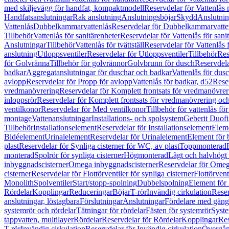
med skiljevägg för handfat, kompaktmodell
Reservdelar för Vattenlås
Handfatsanslutningar
Rak anslutning
Anslutningsböjar
Skydd
Anslutnin
Vattenlås
Dubbelkammarvattenlås
Reservdelar för Dubbelkammarvatte
Tillbehör
Vattenlås för sanitärenheter
Reservdelar för Vattenlås för sani
Anslutningar
Tillbehör
Vattenlås för tvättställ
Reservdelar för Vattenlås fö
anslutning
Utloppsventiler
Reservdelar för Utloppsventiler
Tillbehör
Res
för Golvränna
Tillbehör för golvrännor
Golvbrunn för dusch
Reservdela
badkar
Aggregatanslutningar för duschar och badkar
Vattenlås för dus
avlopp
Reservdelar för Propp för avlopp
Vattenlås för badkar, d52
Reser
vredmanövrering
Reservdelar för Komplett frontsats för vredmanövrer
inloppsrör
Reservdelar för Komplett frontsats för vredmanövrering och
ventilkonor
Reservdelar för Med ventilkonor
Tillbehör för vattenlås fö
montage
Vattenanslutningar
Installations- och spolsystem
Geberit Duof
Tillbehör
Installationselement
Reservdelar för Installationselement
Elem
Bidéelement
Urinalelement
Reservdelar för Urinalelement
Element för 
plast
Reservdelar för Synliga cisterner för WC, av plast
Toppmonterad
monterad
Spolrör för synliga cisterner
Högmonterad
Lågt och halvhögt
inbyggnadscisterner
Omega inbyggnadscisterner
Reservdelar för Omeg
cisterner
Reservdelar för Flottörventiler för synliga cisterner
Flottörvent
Monolith
Spolventiler
Start/stopp-spolning
Dubbelspolning
Element för 
Rördelar
Kopplingar
Reduceringar
Böjar
T-rör
Invändig cirkulation
Reser
anslutningar, löstagbara
Förslutningar
Anslutningar
Fördelare med gäng
systemrör och rördelar
Tätningar för rördelar
Fästen för systemrör
Syst
tappvatten, multilayer
Rördelar
Reservdelar för Rördelar
Kopplingar
Res
T-rör
Invändig cirkulation
Reservdelar för Invändig cirkulation
Övergång