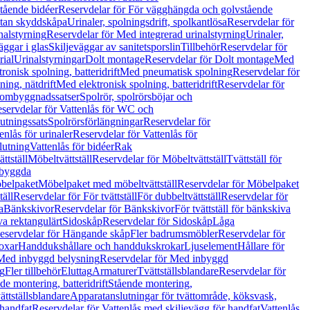
tående bidéer
Reservdelar för För vägghängda och golvstående
Utan skyddskåpa
Urinaler, spolningsdrift, spolkantlösa
Reservdelar för
nalstyrning
Reservdelar för Med integrerad urinalstyrning
Urinaler,
äggar i glas
Skiljeväggar av sanitetsporslin
Tillbehör
Reservdelar för
rial
Urinalstyrningar
Dolt montage
Reservdelar för Dolt montage
Med
onisk spolning, batteridrift
Med pneumatisk spolning
Reservdelar för
ing, nätdrift
Med elektronisk spolning, batteridrift
Reservdelar för
h ombyggnadssatser
Spolrör, spolrörsböjar och
servdelar för Vattenlås för WC och
utningssats
Spolrörsförlängningar
Reservdelar för
enlås för urinaler
Reservdelar för Vattenlås för
lutning
Vattenlås för bidéer
Rak
ttställ
Möbeltvättställ
Reservdelar för Möbeltvättställ
Tvättställ för
nbyggda
belpaket
Möbelpaket med möbeltvättställ
Reservdelar för Möbelpaket
täll
Reservdelar för För tvättställ
För dubbeltvättställ
Reservdelar för
a
Bänkskivor
Reservdelar för Bänkskivor
För tvättställ för bänkskiva
va rektangulärt
Sidoskåp
Reservdelar för Sidoskåp
Låga
eservdelar för Hängande skåp
Fler badrumsmöbler
Reservdelar för
oxar
Handdukshållare och handdukskrokar
Ljuselement
Hållare för
Med inbyggd belysning
Reservdelar för Med inbyggd
g
Fler tillbehör
Eluttag
Armaturer
Tvättställsblandare
Reservdelar för
de montering, batteridrift
Stående montering,
ättställsblandare
Apparatanslutningar för tvättområde, köksvask,
 handfat
Reservdelar för Vattenlås med skiljevägg för handfat
Vattenlås