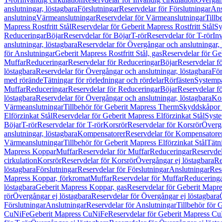
anslutningar, löstagbara
Förslutningar
Reservdelar för Förslutningar
Ans
anslutning
Värmeanslutningar
Reservdelar för Värmeanslutningar
Tillb
Mapress Rostfritt Stål
Reservdelar för Geberit Mapress Rostfritt Stål
Sy
Reduceringar
Böjar
Reservdelar för Böjar
T-rör
Reservdelar för T-rör
In
anslutningar, löstagbara
Reservdelar för Övergångar och anslutningar, 
för Anslutningar
Geberit Mapress Rostfritt Stål, gas
Reservdelar för Geb
Muffar
Reduceringar
Reservdelar för Reduceringar
Böjar
Reservdelar f
löstagbara
Reservdelar för Övergångar och anslutningar, löstagbara
För
med rörände
Tätningar för rörledningar och rördelar
Rörfästen
Systemp
Muffar
Reduceringar
Reservdelar för Reduceringar
Böjar
Reservdelar f
löstagbara
Reservdelar för Övergångar och anslutningar, löstagbara
Ko
Värmeanslutningar
Tillbehör för Geberit Mapress Therm
Skyddskåpor 
Elförzinkat Stål
Reservdelar för Geberit Mapress Elförzinkat Stål
Syste
Böjar
T-rör
Reservdelar för T-rör
Korsrör
Reservdelar för Korsrör
Övergå
anslutningar, löstagbara
Kompensatorer
Reservdelar för Kompensatore
Värmeanslutningar
Tillbehör för Geberit Mapress Elförzinkat Stål
Tätn
Mapress Koppar
Muffar
Reservdelar för Muffar
Reduceringar
Reservdel
cirkulation
Korsrör
Reservdelar för Korsrör
Övergångar ej löstagbara
Re
löstagbara
Förslutningar
Reservdelar för Förslutningar
Anslutningar
Res
Mapress Koppar, förkromat
Muffar
Reservdelar för Muffar
Reducering
löstagbara
Geberit Mapress Koppar, gas
Reservdelar för Geberit Mapr
rör
Övergångar ej löstagbara
Reservdelar för Övergångar ej löstagbara
Förslutningar
Anslutningar
Reservdelar för Anslutningar
Tillbehör för
CuNiFe
Geberit Mapress CuNiFe
Reservdelar för Geberit Mapress C