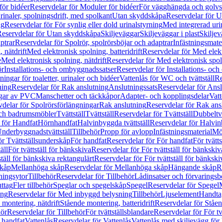
för bidéer
Reservdelar för Moduler för bidéer
För vägghängda och golvs
rinaler, spolningsdrift, med spolkant
Utan skyddskåpa
Reservdelar för 
ng
Reservdelar för För synlig eller dold urinalstyrning
Med integrerad uri
eservdelar för Utan skyddskåpa
Skiljeväggar
Skiljeväggar i plast
Skiljev
ptrar
Reservdelar för Spolrör, spolrörsböjar och adaptrar
Infästningsmate
 nätdrift
Med elektronisk spolning, batteridrift
Reservdelar för Med elektr
e
Med elektronisk spolning, nätdrift
Reservdelar för Med elektronisk spoln
ör
Installations- och ombyggnadssatser
Reservdelar för Installations- oc
ingar för toaletter, urinaler och bidéer
Vattenlås för WC och tvättställ
Re
ning
Reservdelar för Rak anslutning
Anslutningssats
Reservdelar för Ansl
ngar av PVC
Manschetter och täckkåpor
Adapter- och kopplingsdelar
Vatt
delar för Spolrörsförlängningar
Rak anslutning
Reservdelar för Rak ans
 och badrumsmöbler
Tvättställ
Tvättställ
Reservdelar för Tvättställ
Dubbeltvä
 för Handfat
Hörnhandfat
Halvinbyggda tvättställ
Reservdelar för Halvi
Underbyggnadstvättställ
Tillbehör
Propp för avlopp
Infästningsmaterial
Mö
ör Tvättställsunderskåp
För handfat
Reservdelar för För handfat
För tvätts
äll
För tvättställ för bänkskiva
Reservdelar för För tvättställ för bänkskiv
ställ för bänkskiva rektangulärt
Reservdelar för För tvättställ för bänkski
skåp
Mellanhöga skåp
Reservdelar för Mellanhöga skåp
Hängande skåp
R
ningsytor
Tillbehör
Reservdelar för Tillbehör
Lådinsatser och förvaringsb
uttag
Fler tillbehör
Speglar och spegelskåp
Spegel
Reservdelar för Spegel
ing
Reservdelar för Med inbyggd belysning
Tillbehör
Ljuselement
Handta
 montering, nätdrift
Stående montering, batteridrift
Reservdelar för Ståen
hör
Reservdelar för Tillbehör
För tvättställsblandare
Reservdelar för För tv
r handfat
Vattenlås
Reservdelar för Vattenlås
Vattenlås med skiljevägg för