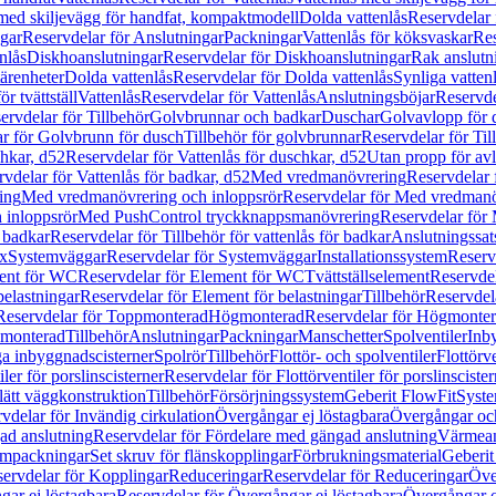
 med skiljevägg för handfat, kompaktmodell
Dolda vattenlås
Reservdelar 
gar
Reservdelar för Anslutningar
Packningar
Vattenlås för köksvaskar
Res
nlås
Diskhoanslutningar
Reservdelar för Diskhoanslutningar
Rak anslutn
tärenheter
Dolda vattenlås
Reservdelar för Dolda vattenlås
Synliga vatten
r tvättställ
Vattenlås
Reservdelar för Vattenlås
Anslutningsböjar
Reservde
ervdelar för Tillbehör
Golvbrunnar och badkar
Duschar
Golvavlopp för 
r för Golvbrunn för dusch
Tillbehör för golvbrunnar
Reservdelar för Til
chkar, d52
Reservdelar för Vattenlås för duschkar, d52
Utan propp för av
vdelar för Vattenlås för badkar, d52
Med vredmanövrering
Reservdelar
ing
Med vredmanövrering och inloppsrör
Reservdelar för Med vredmanö
 inloppsrör
Med PushControl tryckknappsmanövrering
Reservdelar för
r badkar
Reservdelar för Tillbehör för vattenlås för badkar
Anslutningssat
ix
Systemväggar
Reservdelar för Systemväggar
Installationssystem
Reservd
ent för WC
Reservdelar för Element för WC
Tvättställselement
Reservdel
belastningar
Reservdelar för Element för belastningar
Tillbehör
Reservdela
Reservdelar för Toppmonterad
Högmonterad
Reservdelar för Högmonte
 monterad
Tillbehör
Anslutningar
Packningar
Manschetter
Spolventiler
Inb
a inbyggnadscisterner
Spolrör
Tillbehör
Flottör- och spolventiler
Flottörve
iler för porslinscisterner
Reservdelar för Flottörventiler för porslinscister
lätt väggkonstruktion
Tillbehör
Försörjningssystem
Geberit FlowFit
Syst
vdelar för Invändig cirkulation
Övergångar ej löstagbara
Övergångar och
ad anslutning
Reservdelar för Fördelare med gängad anslutning
Värmean
empackningar
Set skruv för flänskopplingar
Förbrukningsmaterial
Geberit
ervdelar för Kopplingar
Reduceringar
Reservdelar för Reduceringar
Öve
ar ej löstagbara
Reservdelar för Övergångar ej löstagbara
Övergångar o