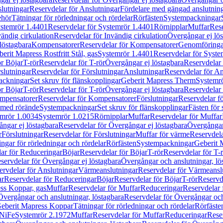
lutningar
Reservdelar för Anslutningar
Fördelare med gängad anslutnin
ehör
Tätningar för rörledningar och rördelar
Rörfästen
Systempackningar
stemrör 1.4401
Reservdelar för Systemrör 1.4401
Rörnipplar
Muffar
Rese
vändig cirkulation
Reservdelar för Invändig cirkulation
Övergångar ej lös
löstagbara
Kompensatorer
Reservdelar för Kompensatorer
Genomföringa
erit Mapress Rostfritt Stål, gas
Systemrör 1.4401
Reservdelar för Syste
ör Böjar
T-rör
Reservdelar för T-rör
Övergångar ej löstagbara
Reservdelar 
slutningar
Reservdelar för Förslutningar
Anslutningar
Reservdelar för An
ackningar
Set skruv för flänskopplingar
Geberit Mapress Therm
Systemr
ör Böjar
T-rör
Reservdelar för T-rör
Övergångar ej löstagbara
Reservdelar 
mpensatorer
Reservdelar för Kompensatorer
Förslutningar
Reservdelar fö
med rörände
Systempackningar
Set skruv för flänskopplingar
Fästen för
mrör 1.0034
Systemrör 1.0215
Rörnipplar
Muffar
Reservdelar för Muffar
ngar ej löstagbara
Reservdelar för Övergångar ej löstagbara
Övergångar 
r
Förslutningar
Reservdelar för Förslutningar
Muffar för värme
Reservdela
ingar för rörledningar och rördelar
Rörfästen
Systempackningar
Geberit 
ar för Reduceringar
Böjar
Reservdelar för Böjar
T-rör
Reservdelar för T-
servdelar för Övergångar ej löstagbara
Övergångar och anslutningar, lö
ervdelar för Anslutningar
Värmeanslutningar
Reservdelar för Värmeansl
ar
Reservdelar för Reduceringar
Böjar
Reservdelar för Böjar
T-rör
Reservde
ess Koppar, gas
Muffar
Reservdelar för Muffar
Reduceringar
Reservdelar 
Övergångar och anslutningar, löstagbara
Reservdelar för Övergångar och
 Geberit Mapress Koppar
Tätningar för rörledningar och rördelar
Rörfäste
uNiFe
Systemrör 2.1972
Muffar
Reservdelar för Muffar
Reduceringar
Rese