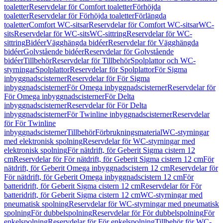
toaletter
Reservdelar för Comfort toaletter
Förhöjda
toaletter
Reservdelar för Förhöjda toaletter
Förlängda
toaletter
Comfort WC-sitsar
Reservdelar för Comfort WC-sitsar
WC-
sits
Reservdelar för WC-sits
WC-sittring
Reservdelar för WC-
sittring
Bidéer
Vägghängda bidéer
Reservdelar för Vägghängda
bidéer
Golvstående bidéer
Reservdelar för Golvstående
bidéer
Tillbehör
Reservdelar för Tillbehör
Spolplattor och WC-
styrningar
Spolplattor
Reservdelar för Spolplattor
För Sigma
inbyggnadscisterner
Reservdelar för För Sigma
inbyggnadscisterner
För Omega inbyggnadscisterner
Reservdelar för
För Omega inbyggnadscisterner
För Delta
inbyggnadscisterner
Reservdelar för För Delta
inbyggnadscisterner
För Twinline inbyggnadscisterner
Reservdelar
för För Twinline
inbyggnadscisterner
Tillbehör
Förbrukningsmaterial
WC-styrningar
med elektronisk spolning
Reservdelar för WC-styrningar med
elektronisk spolning
För nätdrift, för Geberit Sigma cistern 12
cm
Reservdelar för För nätdrift, för Geberit Sigma cistern 12 cm
För
nätdrift, för Geberit Omega inbyggnadscistern 12 cm
Reservdelar för
För nätdrift, för Geberit Omega inbyggnadscistern 12 cm
För
batteridrift, för Geberit Sigma cistern 12 cm
Reservdelar för För
batteridrift, för Geberit Sigma cistern 12 cm
WC-styrningar med
pneumatisk spolning
Reservdelar för WC-styrningar med pneumatisk
spolning
För dubbelspolning
Reservdelar för För dubbelspolning
För
enkelspolning
Reservdelar för För enkelspolning
Tillbehör för WC-