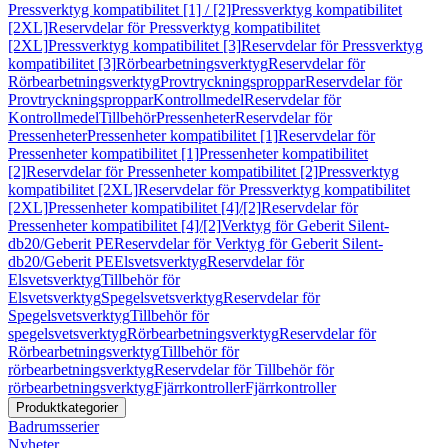
Pressverktyg kompatibilitet [1] / [2]
Pressverktyg kompatibilitet
[2XL]
Reservdelar för Pressverktyg kompatibilitet
[2XL]
Pressverktyg kompatibilitet [3]
Reservdelar för Pressverktyg
kompatibilitet [3]
Rörbearbetningsverktyg
Reservdelar för
Rörbearbetningsverktyg
Provtryckningsproppar
Reservdelar för
Provtryckningsproppar
Kontrollmedel
Reservdelar för
Kontrollmedel
Tillbehör
Pressenheter
Reservdelar för
Pressenheter
Pressenheter kompatibilitet [1]
Reservdelar för
Pressenheter kompatibilitet [1]
Pressenheter kompatibilitet
[2]
Reservdelar för Pressenheter kompatibilitet [2]
Pressverktyg
kompatibilitet [2XL]
Reservdelar för Pressverktyg kompatibilitet
[2XL]
Pressenheter kompatibilitet [4]/[2]
Reservdelar för
Pressenheter kompatibilitet [4]/[2]
Verktyg för Geberit Silent-
db20/Geberit PE
Reservdelar för Verktyg för Geberit Silent-
db20/Geberit PE
Elsvetsverktyg
Reservdelar för
Elsvetsverktyg
Tillbehör för
Elsvetsverktyg
Spegelsvetsverktyg
Reservdelar för
Spegelsvetsverktyg
Tillbehör för
spegelsvetsverktyg
Rörbearbetningsverktyg
Reservdelar för
Rörbearbetningsverktyg
Tillbehör för
rörbearbetningsverktyg
Reservdelar för Tillbehör för
rörbearbetningsverktyg
Fjärrkontroller
Fjärrkontroller
Produktkategorier
Badrumsserier
Nyheter