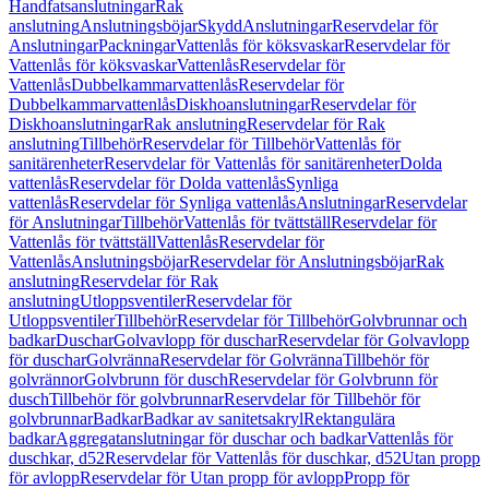
Handfatsanslutningar
Rak
anslutning
Anslutningsböjar
Skydd
Anslutningar
Reservdelar för
Anslutningar
Packningar
Vattenlås för köksvaskar
Reservdelar för
Vattenlås för köksvaskar
Vattenlås
Reservdelar för
Vattenlås
Dubbelkammarvattenlås
Reservdelar för
Dubbelkammarvattenlås
Diskhoanslutningar
Reservdelar för
Diskhoanslutningar
Rak anslutning
Reservdelar för Rak
anslutning
Tillbehör
Reservdelar för Tillbehör
Vattenlås för
sanitärenheter
Reservdelar för Vattenlås för sanitärenheter
Dolda
vattenlås
Reservdelar för Dolda vattenlås
Synliga
vattenlås
Reservdelar för Synliga vattenlås
Anslutningar
Reservdelar
för Anslutningar
Tillbehör
Vattenlås för tvättställ
Reservdelar för
Vattenlås för tvättställ
Vattenlås
Reservdelar för
Vattenlås
Anslutningsböjar
Reservdelar för Anslutningsböjar
Rak
anslutning
Reservdelar för Rak
anslutning
Utloppsventiler
Reservdelar för
Utloppsventiler
Tillbehör
Reservdelar för Tillbehör
Golvbrunnar och
badkar
Duschar
Golvavlopp för duschar
Reservdelar för Golvavlopp
för duschar
Golvränna
Reservdelar för Golvränna
Tillbehör för
golvrännor
Golvbrunn för dusch
Reservdelar för Golvbrunn för
dusch
Tillbehör för golvbrunnar
Reservdelar för Tillbehör för
golvbrunnar
Badkar
Badkar av sanitetsakryl
Rektangulära
badkar
Aggregatanslutningar för duschar och badkar
Vattenlås för
duschkar, d52
Reservdelar för Vattenlås för duschkar, d52
Utan propp
för avlopp
Reservdelar för Utan propp för avlopp
Propp för