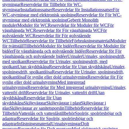
styrningar
Reservdelar för Tillbehör för WC-
styrningar
Installationssatser
Reservdelar för Installationssatser
För
WC-styrningar med elektronisk spolning
Reservdelar för För WC-
styrningar med elektronisk spolning
Geberit Monolith
moduler
Moduler för WC
Reservdelar för Moduler för WC
För
vägghängda WC
Reservdelar för För vägghängda WC
För
golvstående WC
Reservdelar för För golvstående
WC
Tillbehör
Reservdelar för Tillbehör
Förbrukningsmaterial
Moduler
för tvättställ
Tillbehör
Moduler för bidéer
Reservdelar för Moduler för
bidéer
För vägghängda och golvstående bidéer
Reservdelar för För
vägghängda och golvstående bidéer
Urinaler
Urinaler, spolningsdrift,
med spolkant
Reservdelar för Urinaler, spolningsdrift, med
spolkant
Utan skyddskåpa
Reservdelar för Utan skyddskåpa
Urinaler,
spolningsdrift, spolkantlösa
Reservdelar för Urinaler, spolningsdrift,
spolkantlösa
För synlig eller dold urinalstyrning
Reservdelar för För
synlig eller dold urinalstyrning
Med integrerad
urinalstyrning
Reservdelar för Med integrerad urinalstyrning
Urinaler,
vattenfri drift
Reservdelar för Urinaler, vattenfri drift
Utan
skyddskåpa
Reservdelar för Utan
skyddskåpa
Skiljeväggar
Skiljeväggar i plast
Skiljeväggar i
glas
Skiljeväggar av sanitetsporslin
Tillbehör
Reservdelar för
Tillbehör
Vattenlås och vattenlåstillbehör
Spolrör, spolrörsböjar och
adaptrar
Reservdelar för Spolrör, spolrörsböjar och
adaptrar
Infästningsmaterial
Urinalstyrningar
Dolt
montage
Reservdelar för Dolt montage
Med elektronisk spolning,