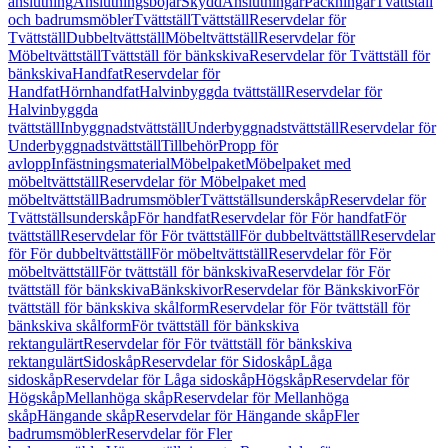
anslutning
Anslutningsböjar
Skydd
Anslutningar
Packningar
Tvättställ
och badrumsmöbler
Tvättställ
Tvättställ
Reservdelar för
Tvättställ
Dubbeltvättställ
Möbeltvättställ
Reservdelar för
Möbeltvättställ
Tvättställ för bänkskiva
Reservdelar för Tvättställ för
bänkskiva
Handfat
Reservdelar för
Handfat
Hörnhandfat
Halvinbyggda tvättställ
Reservdelar för
Halvinbyggda
tvättställ
Inbyggnadstvättställ
Underbyggnadstvättställ
Reservdelar för
Underbyggnadstvättställ
Tillbehör
Propp för
avlopp
Infästningsmaterial
Möbelpaket
Möbelpaket med
möbeltvättställ
Reservdelar för Möbelpaket med
möbeltvättställ
Badrumsmöbler
Tvättställsunderskåp
Reservdelar för
Tvättställsunderskåp
För handfat
Reservdelar för För handfat
För
tvättställ
Reservdelar för För tvättställ
För dubbeltvättställ
Reservdelar
för För dubbeltvättställ
För möbeltvättställ
Reservdelar för För
möbeltvättställ
För tvättställ för bänkskiva
Reservdelar för För
tvättställ för bänkskiva
Bänkskivor
Reservdelar för Bänkskivor
För
tvättställ för bänkskiva skålform
Reservdelar för För tvättställ för
bänkskiva skålform
För tvättställ för bänkskiva
rektangulärt
Reservdelar för För tvättställ för bänkskiva
rektangulärt
Sidoskåp
Reservdelar för Sidoskåp
Låga
sidoskåp
Reservdelar för Låga sidoskåp
Högskåp
Reservdelar för
Högskåp
Mellanhöga skåp
Reservdelar för Mellanhöga
skåp
Hängande skåp
Reservdelar för Hängande skåp
Fler
badrumsmöbler
Reservdelar för Fler