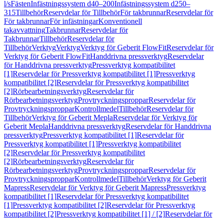
l/s
Fästen
Infästningssystem d40–200
Infästningssystem d250–
315
Tillbehör
Reservdelar för Tillbehör
För takbrunnar
Reservdelar för
För takbrunnar
För infästningar
Konventionell
takavvattning
Takbrunnar
Reservdelar för
Takbrunnar
Tillbehör
Reservdelar för
Tillbehör
Verktyg
Verktyg
Verktyg för Geberit FlowFit
Reservdelar för
Verktyg för Geberit FlowFit
Handdrivna pressverktyg
Reservdelar
för Handdrivna pressverktyg
Pressverktyg kompatibilitet
[1]
Reservdelar för Pressverktyg kompatibilitet [1]
Pressverktyg
kompatibilitet [2]
Reservdelar för Pressverktyg kompatibilitet
[2]
Rörbearbetningsverktyg
Reservdelar för
Rörbearbetningsverktyg
Provtryckningsproppar
Reservdelar för
Provtryckningsproppar
Kontrollmedel
Tillbehör
Reservdelar för
Tillbehör
Verktyg för Geberit Mepla
Reservdelar för Verktyg för
Geberit Mepla
Handdrivna pressverktyg
Reservdelar för Handdrivna
pressverktyg
Pressverktyg kompatibilitet [1]
Reservdelar för
Pressverktyg kompatibilitet [1]
Pressverktyg kompatibilitet
[2]
Reservdelar för Pressverktyg kompatibilitet
[2]
Rörbearbetningsverktyg
Reservdelar för
Rörbearbetningsverktyg
Provtryckningsproppar
Reservdelar för
Provtryckningsproppar
Kontrollmedel
Tillbehör
Verktyg för Geberit
Mapress
Reservdelar för Verktyg för Geberit Mapress
Pressverktyg
kompatibilitet [1]
Reservdelar för Pressverktyg kompatibilitet
[1]
Pressverktyg kompatibilitet [2]
Reservdelar för Pressverktyg
kompatibilitet [2]
Pressverktyg kompatibilitet [1] / [2]
Reservdelar för