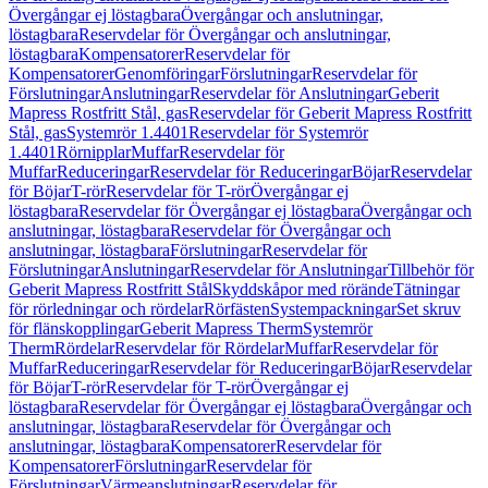
Övergångar ej löstagbara
Övergångar och anslutningar,
löstagbara
Reservdelar för Övergångar och anslutningar,
löstagbara
Kompensatorer
Reservdelar för
Kompensatorer
Genomföringar
Förslutningar
Reservdelar för
Förslutningar
Anslutningar
Reservdelar för Anslutningar
Geberit
Mapress Rostfritt Stål, gas
Reservdelar för Geberit Mapress Rostfritt
Stål, gas
Systemrör 1.4401
Reservdelar för Systemrör
1.4401
Rörnipplar
Muffar
Reservdelar för
Muffar
Reduceringar
Reservdelar för Reduceringar
Böjar
Reservdelar
för Böjar
T-rör
Reservdelar för T-rör
Övergångar ej
löstagbara
Reservdelar för Övergångar ej löstagbara
Övergångar och
anslutningar, löstagbara
Reservdelar för Övergångar och
anslutningar, löstagbara
Förslutningar
Reservdelar för
Förslutningar
Anslutningar
Reservdelar för Anslutningar
Tillbehör för
Geberit Mapress Rostfritt Stål
Skyddskåpor med rörände
Tätningar
för rörledningar och rördelar
Rörfästen
Systempackningar
Set skruv
för flänskopplingar
Geberit Mapress Therm
Systemrör
Therm
Rördelar
Reservdelar för Rördelar
Muffar
Reservdelar för
Muffar
Reduceringar
Reservdelar för Reduceringar
Böjar
Reservdelar
för Böjar
T-rör
Reservdelar för T-rör
Övergångar ej
löstagbara
Reservdelar för Övergångar ej löstagbara
Övergångar och
anslutningar, löstagbara
Reservdelar för Övergångar och
anslutningar, löstagbara
Kompensatorer
Reservdelar för
Kompensatorer
Förslutningar
Reservdelar för
Förslutningar
Värmeanslutningar
Reservdelar för