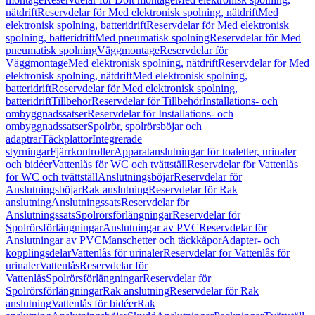
nätdrift
Reservdelar för Med elektronisk spolning, nätdrift
Med
elektronisk spolning, batteridrift
Reservdelar för Med elektronisk
spolning, batteridrift
Med pneumatisk spolning
Reservdelar för Med
pneumatisk spolning
Väggmontage
Reservdelar för
Väggmontage
Med elektronisk spolning, nätdrift
Reservdelar för Med
elektronisk spolning, nätdrift
Med elektronisk spolning,
batteridrift
Reservdelar för Med elektronisk spolning,
batteridrift
Tillbehör
Reservdelar för Tillbehör
Installations- och
ombyggnadssatser
Reservdelar för Installations- och
ombyggnadssatser
Spolrör, spolrörsböjar och
adaptrar
Täckplattor
Integrerade
styrningar
Fjärrkontroller
Apparatanslutningar för toaletter, urinaler
och bidéer
Vattenlås för WC och tvättställ
Reservdelar för Vattenlås
för WC och tvättställ
Anslutningsböjar
Reservdelar för
Anslutningsböjar
Rak anslutning
Reservdelar för Rak
anslutning
Anslutningssats
Reservdelar för
Anslutningssats
Spolrörsförlängningar
Reservdelar för
Spolrörsförlängningar
Anslutningar av PVC
Reservdelar för
Anslutningar av PVC
Manschetter och täckkåpor
Adapter- och
kopplingsdelar
Vattenlås för urinaler
Reservdelar för Vattenlås för
urinaler
Vattenlås
Reservdelar för
Vattenlås
Spolrörsförlängningar
Reservdelar för
Spolrörsförlängningar
Rak anslutning
Reservdelar för Rak
anslutning
Vattenlås för bidéer
Rak