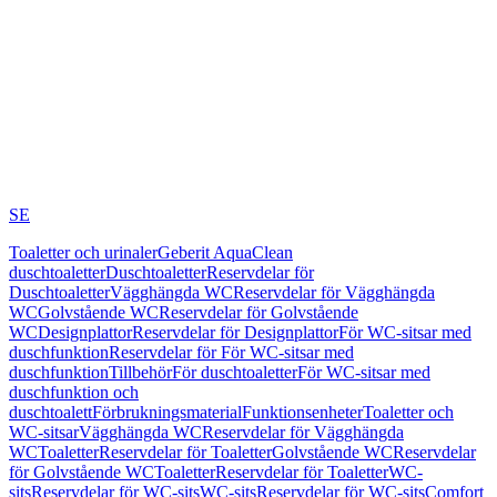
SE
Toaletter och urinaler
Geberit AquaClean
duschtoaletter
Duschtoaletter
Reservdelar för
Duschtoaletter
Vägghängda WC
Reservdelar för Vägghängda
WC
Golvstående WC
Reservdelar för Golvstående
WC
Designplattor
Reservdelar för Designplattor
För WC-sitsar med
duschfunktion
Reservdelar för För WC-sitsar med
duschfunktion
Tillbehör
För duschtoaletter
För WC-sitsar med
duschfunktion och
duschtoalett
Förbrukningsmaterial
Funktionsenheter
Toaletter och
WC-sitsar
Vägghängda WC
Reservdelar för Vägghängda
WC
Toaletter
Reservdelar för Toaletter
Golvstående WC
Reservdelar
för Golvstående WC
Toaletter
Reservdelar för Toaletter
WC-
sits
Reservdelar för WC-sits
WC-sits
Reservdelar för WC-sits
Comfort