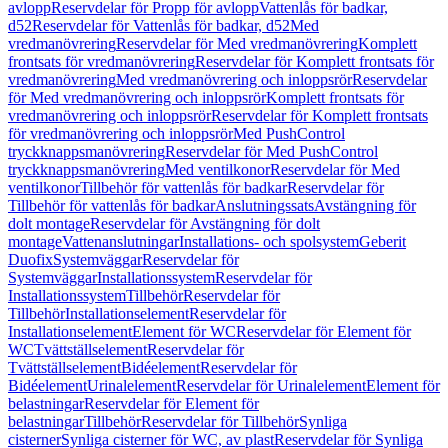
avlopp
Reservdelar för Propp för avlopp
Vattenlås för badkar,
d52
Reservdelar för Vattenlås för badkar, d52
Med
vredmanövrering
Reservdelar för Med vredmanövrering
Komplett
frontsats för vredmanövrering
Reservdelar för Komplett frontsats för
vredmanövrering
Med vredmanövrering och inloppsrör
Reservdelar
för Med vredmanövrering och inloppsrör
Komplett frontsats för
vredmanövrering och inloppsrör
Reservdelar för Komplett frontsats
för vredmanövrering och inloppsrör
Med PushControl
tryckknappsmanövrering
Reservdelar för Med PushControl
tryckknappsmanövrering
Med ventilkonor
Reservdelar för Med
ventilkonor
Tillbehör för vattenlås för badkar
Reservdelar för
Tillbehör för vattenlås för badkar
Anslutningssats
Avstängning för
dolt montage
Reservdelar för Avstängning för dolt
montage
Vattenanslutningar
Installations- och spolsystem
Geberit
Duofix
Systemväggar
Reservdelar för
Systemväggar
Installationssystem
Reservdelar för
Installationssystem
Tillbehör
Reservdelar för
Tillbehör
Installationselement
Reservdelar för
Installationselement
Element för WC
Reservdelar för Element för
WC
Tvättställselement
Reservdelar för
Tvättställselement
Bidéelement
Reservdelar för
Bidéelement
Urinalelement
Reservdelar för Urinalelement
Element för
belastningar
Reservdelar för Element för
belastningar
Tillbehör
Reservdelar för Tillbehör
Synliga
cisterner
Synliga cisterner för WC, av plast
Reservdelar för Synliga