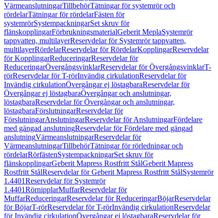
Värmeanslutningar
Tillbehör
Tätningar för systemrör och
rördelar
Tätningar för rördelar
Fästen för
systemrör
Systempackningar
Set skruv för
flänskopplingar
Förbrukningsmaterial
Geberit Mepla
Systemrör
tappvatten, multilayer
Reservdelar för Systemrör tappvatten,
multilayer
Rördelar
Reservdelar för Rördelar
Kopplingar
Reservdelar
för Kopplingar
Reduceringar
Reservdelar för
Reduceringar
Övergångsvinklar
Reservdelar för Övergångsvinklar
T-
rör
Reservdelar för T-rör
Invändig cirkulation
Reservdelar för
Invändig cirkulation
Övergångar ej löstagbara
Reservdelar för
Övergångar ej löstagbara
Övergångar och anslutningar,
löstagbara
Reservdelar för Övergångar och anslutningar,
löstagbara
Förslutningar
Reservdelar för
Förslutningar
Anslutningar
Reservdelar för Anslutningar
Fördelare
med gängad anslutning
Reservdelar för Fördelare med gängad
anslutning
Värmeanslutningar
Reservdelar för
Värmeanslutningar
Tillbehör
Tätningar för rörledningar och
rördelar
Rörfästen
Systempackningar
Set skruv för
flänskopplingar
Geberit Mapress Rostfritt Stål
Geberit Mapress
Rostfritt Stål
Reservdelar för Geberit Mapress Rostfritt Stål
Systemrör
1.4401
Reservdelar för Systemrör
1.4401
Rörnipplar
Muffar
Reservdelar för
Muffar
Reduceringar
Reservdelar för Reduceringar
Böjar
Reservdelar
för Böjar
T-rör
Reservdelar för T-rör
Invändig cirkulation
Reservdelar
för Invändig cirkulation
Övergångar ej löstagbara
Reservdelar för