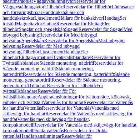
badrumsmöbler
Väggavställningsytor
Reservdelar för
Väggavställningsytor
Tillbehör
Reservdelar för Tillbehör
Lådinsatser
och förvaringsboxar
Handdukshållare och
handdukskrokar
Ljuselement
Hållare för bänkskivor
Handtag
Set
fotstöd
Magnettavlor
Eluttag
Reservdelar för Eluttag
Fler
tillbehör
Speglar och spegelskåp
Spegel
Reservdelar för Spegel
Med
inbyggd belysning
Reservdelar för Med inbyggd
belysning
Spegelskåp
Reservdelar för Spegelskåp
Med inbyggd
belysning
Reservdelar för Med inbyggd
belysning
Tillbehör
Ljuselement
Handtag
Fler
tillbehör
Eluttag
Armaturer
Tvättställsblandare
Reservdelar för
Tvättställsblandare
Stående montering, nätdrift
Reservdelar för
Stående montering, nätdrift
Stående montering,
batteridrift
Reservdelar för Stående montering, batteridrift
Stående
montering, generatordrift
Reservdelar för Stående montering,
generatordrift
Tillbehör
Reservdelar för Tillbehör
För
tvättställsblandare
Reservdelar för För
tvättställsblandare
Apparatanslutningar för tvättområde, köksvask,
enheter och tvättställ
Vattenlås för handfat
Reservdelar för Vattenlås
för handfat
Vattenlås
Reservdelar för Vattenlås
Vattenlås med
skiljevägg för handfat
Reservdelar för Vattenlås med skiljevägg för
handfat
Vattenlås med skiljevägg för handfat,
kompaktmodell
Reservdelar för Vattenlås med skiljevägg för handfat,
kompaktmodell
Dolda vattenlås
Reservdelar för Dolda
vattenlås
Handfatsanslutningar
Reservdelar för