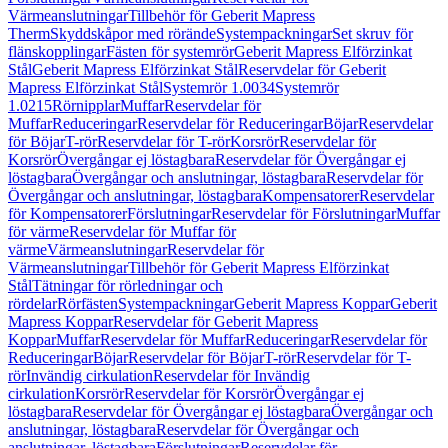
Värmeanslutningar
Tillbehör för Geberit Mapress
Therm
Skyddskåpor med rörände
Systempackningar
Set skruv för
flänskopplingar
Fästen för systemrör
Geberit Mapress Elförzinkat
Stål
Geberit Mapress Elförzinkat Stål
Reservdelar för Geberit
Mapress Elförzinkat Stål
Systemrör 1.0034
Systemrör
1.0215
Rörnipplar
Muffar
Reservdelar för
Muffar
Reduceringar
Reservdelar för Reduceringar
Böjar
Reservdelar
för Böjar
T-rör
Reservdelar för T-rör
Korsrör
Reservdelar för
Korsrör
Övergångar ej löstagbara
Reservdelar för Övergångar ej
löstagbara
Övergångar och anslutningar, löstagbara
Reservdelar för
Övergångar och anslutningar, löstagbara
Kompensatorer
Reservdelar
för Kompensatorer
Förslutningar
Reservdelar för Förslutningar
Muffar
för värme
Reservdelar för Muffar för
värme
Värmeanslutningar
Reservdelar för
Värmeanslutningar
Tillbehör för Geberit Mapress Elförzinkat
Stål
Tätningar för rörledningar och
rördelar
Rörfästen
Systempackningar
Geberit Mapress Koppar
Geberit
Mapress Koppar
Reservdelar för Geberit Mapress
Koppar
Muffar
Reservdelar för Muffar
Reduceringar
Reservdelar för
Reduceringar
Böjar
Reservdelar för Böjar
T-rör
Reservdelar för T-
rör
Invändig cirkulation
Reservdelar för Invändig
cirkulation
Korsrör
Reservdelar för Korsrör
Övergångar ej
löstagbara
Reservdelar för Övergångar ej löstagbara
Övergångar och
anslutningar, löstagbara
Reservdelar för Övergångar och
anslutningar, löstagbara
Förslutningar
Reservdelar för