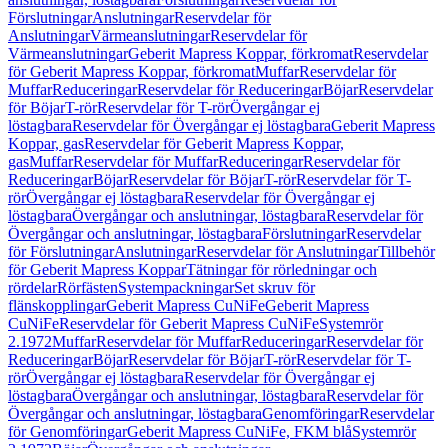
Förslutningar
Anslutningar
Reservdelar för
Anslutningar
Värmeanslutningar
Reservdelar för
Värmeanslutningar
Geberit Mapress Koppar, förkromat
Reservdelar
för Geberit Mapress Koppar, förkromat
Muffar
Reservdelar för
Muffar
Reduceringar
Reservdelar för Reduceringar
Böjar
Reservdelar
för Böjar
T-rör
Reservdelar för T-rör
Övergångar ej
löstagbara
Reservdelar för Övergångar ej löstagbara
Geberit Mapress
Koppar, gas
Reservdelar för Geberit Mapress Koppar,
gas
Muffar
Reservdelar för Muffar
Reduceringar
Reservdelar för
Reduceringar
Böjar
Reservdelar för Böjar
T-rör
Reservdelar för T-
rör
Övergångar ej löstagbara
Reservdelar för Övergångar ej
löstagbara
Övergångar och anslutningar, löstagbara
Reservdelar för
Övergångar och anslutningar, löstagbara
Förslutningar
Reservdelar
för Förslutningar
Anslutningar
Reservdelar för Anslutningar
Tillbehör
för Geberit Mapress Koppar
Tätningar för rörledningar och
rördelar
Rörfästen
Systempackningar
Set skruv för
flänskopplingar
Geberit Mapress CuNiFe
Geberit Mapress
CuNiFe
Reservdelar för Geberit Mapress CuNiFe
Systemrör
2.1972
Muffar
Reservdelar för Muffar
Reduceringar
Reservdelar för
Reduceringar
Böjar
Reservdelar för Böjar
T-rör
Reservdelar för T-
rör
Övergångar ej löstagbara
Reservdelar för Övergångar ej
löstagbara
Övergångar och anslutningar, löstagbara
Reservdelar för
Övergångar och anslutningar, löstagbara
Genomföringar
Reservdelar
för Genomföringar
Geberit Mapress CuNiFe, FKM blå
Systemrör