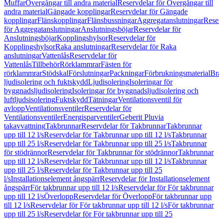
Muffar
Övergångar till andra material
Reservdelar för Övergångar till
andra material
Gängade kopplingar
Reservdelar för Gängade
kopplingar
Flänskopplingar
Flänsbussningar
Aggregatanslutningar
Rese
för Aggregatanslutningar
Anslutningsböjar
Reservdelar för
Anslutningsböjar
Kopplingshylsor
Reservdelar för
Kopplingshylsor
Raka anslutningar
Reservdelar för Raka
anslutningar
Vattenlås
Reservdelar för
Vattenlås
Tillbehör
Rörklammrar
Fästen för
rörklammrar
Stödskal
Förslutningar
Packningar
Förbrukningsmaterial
Br
ljudisolering och fuktskydd
Ljudisolering
Isoleringar för
byggnadsljudisolering
Isoleringar för byggnadsljudisolering och
luftljudsisolering
Fuktskydd
Tätningar
Ventilationsventil för
avlopp
Ventilationsventiler
Reservdelar för
Ventilationsventiler
Energisparventiler
Geberit Pluvia
takavvattning
Takbrunnar
Reservdelar för Takbrunnar
Takbrunnar
upp till 12 l/s
Reservdelar för Takbrunnar upp till 12 l/s
Takbrunnar
upp till 25 l/s
Reservdelar för Takbrunnar upp till 25 l/s
Takbrunnar
för stödrännor
Reservdelar för Takbrunnar för stödrännor
Takbrunnar
upp till 12 l/s
Reservdelar för Takbrunnar upp till 12 l/s
Takbrunnar
upp till 25 l/s
Reservdelar för Takbrunnar upp till 25
l/s
Installationselement ångspärr
Reservdelar för Installationselement
ångspärr
För takbrunnar upp till 12 l/s
Reservdelar för För takbrunnar
upp till 12 l/s
Överlopp
Reservdelar för Överlopp
För takbrunnar upp
till 12 l/s
Reservdelar för För takbrunnar upp till 12 l/s
För takbrunnar
upp till 25 l/s
Reservdelar för För takbrunnar upp till 25