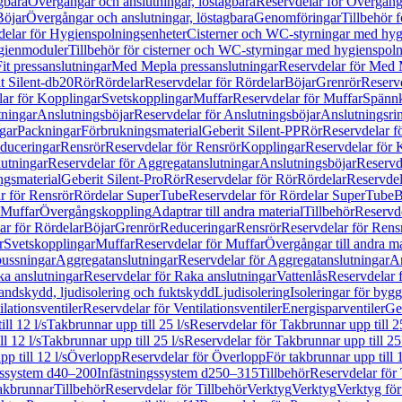
gbara
Övergångar och anslutningar, löstagbara
Reservdelar för Övergånga
Böjar
Övergångar och anslutningar, löstagbara
Genomföringar
Tillbehör 
delar för Hygienspolningsenheter
Cisterner och WC-styrningar med hyg
ygienmoduler
Tillbehör för cisterner och WC-styrningar med hygienspol
t pressanslutningar
Med Mepla pressanslutningar
Reservdelar för Med 
t Silent-db20
Rör
Rördelar
Reservdelar för Rördelar
Böjar
Grenrör
Reservd
ar för Kopplingar
Svetskopplingar
Muffar
Reservdelar för Muffar
Spännk
tningar
Anslutningsböjar
Reservdelar för Anslutningsböjar
Anslutningsri
gar
Packningar
Förbrukningsmaterial
Geberit Silent-PP
Rör
Reservdelar f
educeringar
Rensrör
Reservdelar för Rensrör
Kopplingar
Reservdelar för 
utningar
Reservdelar för Aggregatanslutningar
Anslutningsböjar
Reservd
ngsmaterial
Geberit Silent-Pro
Rör
Reservdelar för Rör
Rördelar
Reservdel
r för Rensrör
Rördelar SuperTube
Reservdelar för Rördelar SuperTube
B
 Muffar
Övergångskoppling
Adaptrar till andra material
Tillbehör
Reservde
ar för Rördelar
Böjar
Grenrör
Reduceringar
Rensrör
Reservdelar för Rens
r
Svetskopplingar
Muffar
Reservdelar för Muffar
Övergångar till andra ma
bussningar
Aggregatanslutningar
Reservdelar för Aggregatanslutningar
An
a anslutningar
Reservdelar för Raka anslutningar
Vattenlås
Reservdelar f
andskydd, ljudisolering och fuktskydd
Ljudisolering
Isoleringar för byg
ilationsventiler
Reservdelar för Ventilationsventiler
Energisparventiler
Ge
ll 12 l/s
Takbrunnar upp till 25 l/s
Reservdelar för Takbrunnar upp till 25
l 12 l/s
Takbrunnar upp till 25 l/s
Reservdelar för Takbrunnar upp till 25 
p till 12 l/s
Överlopp
Reservdelar för Överlopp
För takbrunnar upp till 1
gssystem d40–200
Infästningssystem d250–315
Tillbehör
Reservdelar för 
akbrunnar
Tillbehör
Reservdelar för Tillbehör
Verktyg
Verktyg
Verktyg för