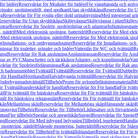
för bidéer
Reservdelar för Moduler för bidéer
För vägghängda och golvs
rinaler, spolningsdrift, med spolkant
Utan skyddskåpa
Reservdelar för 
ng
Reservdelar för För synlig eller dold urinalstyrning
Med integrerad uri
eservdelar för Utan skyddskåpa
Skiljeväggar
Skiljeväggar i plast
Skiljev
ptrar
Reservdelar för Spolrör, spolrörsböjar och adaptrar
Infästningsmate
 nätdrift
Med elektronisk spolning, batteridrift
Reservdelar för Med elektr
e
Med elektronisk spolning, nätdrift
Reservdelar för Med elektronisk spoln
ör
Installations- och ombyggnadssatser
Reservdelar för Installations- oc
ingar för toaletter, urinaler och bidéer
Vattenlås för WC och tvättställ
Re
ning
Reservdelar för Rak anslutning
Anslutningssats
Reservdelar för Ansl
ngar av PVC
Manschetter och täckkåpor
Adapter- och kopplingsdelar
Vatt
delar för Spolrörsförlängningar
Rak anslutning
Reservdelar för Rak ans
 och badrumsmöbler
Tvättställ
Tvättställ
Reservdelar för Tvättställ
Dubbeltvä
 för Handfat
Hörnhandfat
Halvinbyggda tvättställ
Reservdelar för Halvi
Underbyggnadstvättställ
Tillbehör
Propp för avlopp
Infästningsmaterial
Mö
ör Tvättställsunderskåp
För handfat
Reservdelar för För handfat
För tvätts
äll
För tvättställ för bänkskiva
Reservdelar för För tvättställ för bänkskiv
ställ för bänkskiva rektangulärt
Reservdelar för För tvättställ för bänkski
skåp
Mellanhöga skåp
Reservdelar för Mellanhöga skåp
Hängande skåp
R
ningsytor
Tillbehör
Reservdelar för Tillbehör
Lådinsatser och förvaringsb
uttag
Fler tillbehör
Speglar och spegelskåp
Spegel
Reservdelar för Spegel
ing
Reservdelar för Med inbyggd belysning
Tillbehör
Ljuselement
Handta
 montering, nätdrift
Stående montering, batteridrift
Reservdelar för Ståen
hör
Reservdelar för Tillbehör
För tvättställsblandare
Reservdelar för För tv
r handfat
Vattenlås
Reservdelar för Vattenlås
Vattenlås med skiljevägg för