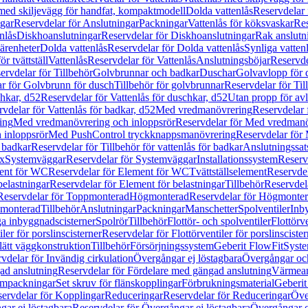
 med skiljevägg för handfat, kompaktmodell
Dolda vattenlås
Reservdelar 
gar
Reservdelar för Anslutningar
Packningar
Vattenlås för köksvaskar
Res
nlås
Diskhoanslutningar
Reservdelar för Diskhoanslutningar
Rak anslutn
tärenheter
Dolda vattenlås
Reservdelar för Dolda vattenlås
Synliga vatten
r tvättställ
Vattenlås
Reservdelar för Vattenlås
Anslutningsböjar
Reservde
ervdelar för Tillbehör
Golvbrunnar och badkar
Duschar
Golvavlopp för 
r för Golvbrunn för dusch
Tillbehör för golvbrunnar
Reservdelar för Til
chkar, d52
Reservdelar för Vattenlås för duschkar, d52
Utan propp för av
vdelar för Vattenlås för badkar, d52
Med vredmanövrering
Reservdelar
ing
Med vredmanövrering och inloppsrör
Reservdelar för Med vredmanö
 inloppsrör
Med PushControl tryckknappsmanövrering
Reservdelar för
r badkar
Reservdelar för Tillbehör för vattenlås för badkar
Anslutningssat
ix
Systemväggar
Reservdelar för Systemväggar
Installationssystem
Reservd
ent för WC
Reservdelar för Element för WC
Tvättställselement
Reservdel
belastningar
Reservdelar för Element för belastningar
Tillbehör
Reservdela
Reservdelar för Toppmonterad
Högmonterad
Reservdelar för Högmonte
 monterad
Tillbehör
Anslutningar
Packningar
Manschetter
Spolventiler
Inb
a inbyggnadscisterner
Spolrör
Tillbehör
Flottör- och spolventiler
Flottörve
iler för porslinscisterner
Reservdelar för Flottörventiler för porslinscister
lätt väggkonstruktion
Tillbehör
Försörjningssystem
Geberit FlowFit
Syst
vdelar för Invändig cirkulation
Övergångar ej löstagbara
Övergångar och
ad anslutning
Reservdelar för Fördelare med gängad anslutning
Värmean
empackningar
Set skruv för flänskopplingar
Förbrukningsmaterial
Geberit
ervdelar för Kopplingar
Reduceringar
Reservdelar för Reduceringar
Öve
ar ej löstagbara
Reservdelar för Övergångar ej löstagbara
Övergångar o