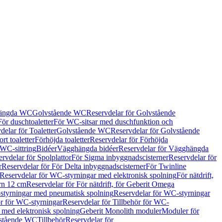
hängda WC
Golvstående WC
Reservdelar för Golvstående
För duschtoaletter
För WC-sitsar med duschfunktion och
delar för Toaletter
Golvstående WC
Reservdelar för Golvstående
rt toaletter
Förhöjda toaletter
Reservdelar för Förhöjda
 WC-sittring
Bidéer
Vägghängda bidéer
Reservdelar för Vägghängda
rvdelar för Spolplattor
För Sigma inbyggnadscisterner
Reservdelar för
r
Reservdelar för För Delta inbyggnadscisterner
För Twinline
Reservdelar för WC-styrningar med elektronisk spolning
För nätdrift,
ern 12 cm
Reservdelar för För nätdrift, för Geberit Omega
tyrningar med pneumatisk spolning
Reservdelar för WC-styrningar
ör för WC-styrningar
Reservdelar för Tillbehör för WC-
 med elektronisk spolning
Geberit Monolith moduler
Moduler för
vstående WC
Tillbehör
Reservdelar för