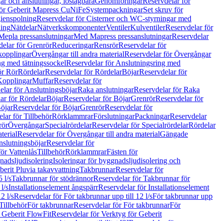
r och anslutningar, löstagbara
Genomföringar
Reservdelar för
för Geberit Mapress CuNiFe
Systempackningar
Set skruv för
ienspolning
Reservdelar för Cisterner och WC-styrningar med
ning
Nätdelar
Nätverkskomponenter
Ventiler
Kulventiler
Reservdelar för
Mepla pressanslutningar
Med Mapress pressanslutningar
Reservdelar
elar för Grenrör
Reduceringar
Rensrör
Reservdelar för
opplingar
Övergångar till andra material
Reservdelar för Övergångar
ng med tätningssockel
Reservdelar för Anslutningsring med
ör Rör
Rördelar
Reservdelar för Rördelar
Böjar
Reservdelar för
Kopplingar
Muffar
Reservdelar för
elar för Anslutningsböjar
Raka anslutningar
Reservdelar för Raka
ar för Rördelar
Böjar
Reservdelar för Böjar
Grenrör
Reservdelar för
öjar
Reservdelar för Böjar
Grenrör
Reservdelar för
lar för Tillbehör
Rörklammrar
Förslutningar
Packningar
Reservdelar
rör
Övergångar
Specialrördelar
Reservdelar för Specialrördelar
Rördelar
terial
Reservdelar för Övergångar till andra material
Gängade
slutningsböjar
Reservdelar för
ör Vattenlås
Tillbehör
Rörklammrar
Fästen för
gnadsljudisolering
Isoleringar för byggnadsljudisolering och
berit Pluvia takavvattning
Takbrunnar
Reservdelar för
 l/s
Takbrunnar för stödrännor
Reservdelar för Takbrunnar för
l/s
Installationselement ångspärr
Reservdelar för Installationselement
2 l/s
Reservdelar för För takbrunnar upp till 12 l/s
För takbrunnar upp
Tillbehör
För takbrunnar
Reservdelar för För takbrunnar
För
 Geberit FlowFit
Reservdelar för Verktyg för Geberit