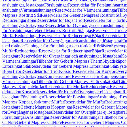
anslutningar, löstagbara
Förslutningar
Reservdelar för Förslutningar
Ans
anslutning
Värmeanslutningar
Reservdelar för Värmeanslutningar
Tillb
Mapress Rostfritt Stål
Reservdelar för Geberit Mapress Rostfritt Stål
Sy
Reduceringar
Böjar
Reservdelar för Böjar
T-rör
Reservdelar för T-rör
In
anslutningar, löstagbara
Reservdelar för Övergångar och anslutningar, 
för Anslutningar
Geberit Mapress Rostfritt Stål, gas
Reservdelar för Geb
Muffar
Reduceringar
Reservdelar för Reduceringar
Böjar
Reservdelar f
löstagbara
Reservdelar för Övergångar och anslutningar, löstagbara
För
med rörände
Tätningar för rörledningar och rördelar
Rörfästen
Systemp
Muffar
Reduceringar
Reservdelar för Reduceringar
Böjar
Reservdelar f
löstagbara
Reservdelar för Övergångar och anslutningar, löstagbara
Ko
Värmeanslutningar
Tillbehör för Geberit Mapress Therm
Skyddskåpor 
Elförzinkat Stål
Reservdelar för Geberit Mapress Elförzinkat Stål
Syste
Böjar
T-rör
Reservdelar för T-rör
Korsrör
Reservdelar för Korsrör
Övergå
anslutningar, löstagbara
Kompensatorer
Reservdelar för Kompensatore
Värmeanslutningar
Tillbehör för Geberit Mapress Elförzinkat Stål
Tätn
Mapress Koppar
Muffar
Reservdelar för Muffar
Reduceringar
Reservdel
cirkulation
Korsrör
Reservdelar för Korsrör
Övergångar ej löstagbara
Re
löstagbara
Förslutningar
Reservdelar för Förslutningar
Anslutningar
Res
Mapress Koppar, förkromat
Muffar
Reservdelar för Muffar
Reducering
löstagbara
Geberit Mapress Koppar, gas
Reservdelar för Geberit Mapr
rör
Övergångar ej löstagbara
Reservdelar för Övergångar ej löstagbara
Förslutningar
Anslutningar
Reservdelar för Anslutningar
Tillbehör för
CuNiFe
Geberit Mapress CuNiFe
Reservdelar för Geberit Mapress C