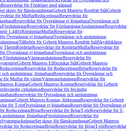
g
Reservdelar för Fördelare med gängad
Set skruv för flänskopplingar
Geberit Mapress Rostfritt Stål
Geberit
rvdelar för Muffar
Reduceringar
Reservdelar för
tagbara
Reservdelar för Övergångar ej löstagbara
Övergångar och
r
Förslutningar
Reservdelar för Förslutningar
Anslutningar
Reservdelar
mrör 1.4401
Rörnipplar
Muffar
Reservdelar för
för Övergångar ej löstagbara
Övergångar och anslutningar,
slutningar
Tillbehör för Geberit Mapress Rostfritt Stål
Skyddskåpor
ör Therm
Rördelar
Reservdelar för Rördelar
Muffar
Reservdelar för
för Övergångar ej löstagbara
Övergångar och anslutningar,
r Förslutningar
Värmeanslutningar
Reservdelar för
 systemrör
Geberit Mapress Elförzinkat Stål
Geberit Mapress
Reduceringar
Reservdelar för Reduceringar
Böjar
Reservdelar för
och anslutningar, löstagbara
Reservdelar för Övergångar och
r för Muffar för värme
Värmeanslutningar
Reservdelar för
Mapress Koppar
Geberit Mapress Koppar
Reservdelar för Geberit
rör
Invändig cirkulation
Reservdelar för Invändig
stagbara
Reservdelar för Övergångar och anslutningar,
utningar
Geberit Mapress Koppar, förkromat
Reservdelar för Geberit
lar för T-rör
Övergångar ej löstagbara
Reservdelar för Övergångar ej
för Reduceringar
Böjar
Reservdelar för Böjar
T-rör
Reservdelar för T-
 anslutningar, löstagbara
Förslutningar
Reservdelar för
n
Systempackningar
Set skruv för flänskopplingar
Geberit Mapress
rvdelar för Reduceringar
Böjar
Reservdelar för Böjar
T-rör
Reservdelar