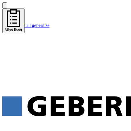
Till geberit.se
Mina listor