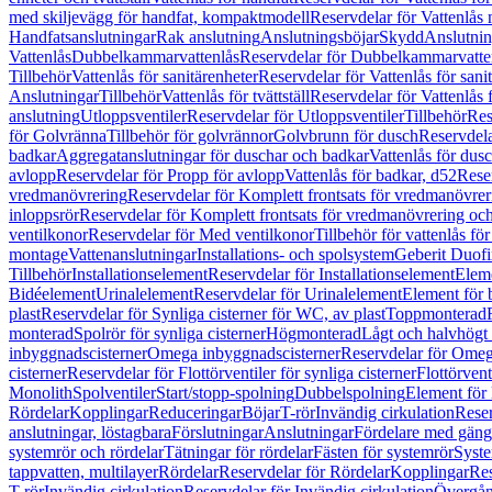
med skiljevägg för handfat, kompaktmodell
Reservdelar för Vattenlås
Handfatsanslutningar
Rak anslutning
Anslutningsböjar
Skydd
Anslutnin
Vattenlås
Dubbelkammarvattenlås
Reservdelar för Dubbelkammarvatte
Tillbehör
Vattenlås för sanitärenheter
Reservdelar för Vattenlås för sani
Anslutningar
Tillbehör
Vattenlås för tvättställ
Reservdelar för Vattenlås fö
anslutning
Utloppsventiler
Reservdelar för Utloppsventiler
Tillbehör
Res
för Golvränna
Tillbehör för golvrännor
Golvbrunn för dusch
Reservdela
badkar
Aggregatanslutningar för duschar och badkar
Vattenlås för dus
avlopp
Reservdelar för Propp för avlopp
Vattenlås för badkar, d52
Reser
vredmanövrering
Reservdelar för Komplett frontsats för vredmanövrer
inloppsrör
Reservdelar för Komplett frontsats för vredmanövrering och
ventilkonor
Reservdelar för Med ventilkonor
Tillbehör för vattenlås fö
montage
Vattenanslutningar
Installations- och spolsystem
Geberit Duof
Tillbehör
Installationselement
Reservdelar för Installationselement
Elem
Bidéelement
Urinalelement
Reservdelar för Urinalelement
Element för 
plast
Reservdelar för Synliga cisterner för WC, av plast
Toppmonterad
monterad
Spolrör för synliga cisterner
Högmonterad
Lågt och halvhögt
inbyggnadscisterner
Omega inbyggnadscisterner
Reservdelar för Omeg
cisterner
Reservdelar för Flottörventiler för synliga cisterner
Flottörvent
Monolith
Spolventiler
Start/stopp-spolning
Dubbelspolning
Element för 
Rördelar
Kopplingar
Reduceringar
Böjar
T-rör
Invändig cirkulation
Reser
anslutningar, löstagbara
Förslutningar
Anslutningar
Fördelare med gäng
systemrör och rördelar
Tätningar för rördelar
Fästen för systemrör
Syst
tappvatten, multilayer
Rördelar
Reservdelar för Rördelar
Kopplingar
Res
T-rör
Invändig cirkulation
Reservdelar för Invändig cirkulation
Övergång