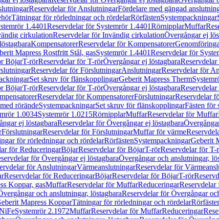
lutningar
Reservdelar för Anslutningar
Fördelare med gängad anslutnin
ehör
Tätningar för rörledningar och rördelar
Rörfästen
Systempackningar
stemrör 1.4401
Reservdelar för Systemrör 1.4401
Rörnipplar
Muffar
Rese
vändig cirkulation
Reservdelar för Invändig cirkulation
Övergångar ej lös
löstagbara
Kompensatorer
Reservdelar för Kompensatorer
Genomföringa
erit Mapress Rostfritt Stål, gas
Systemrör 1.4401
Reservdelar för Syste
ör Böjar
T-rör
Reservdelar för T-rör
Övergångar ej löstagbara
Reservdelar 
slutningar
Reservdelar för Förslutningar
Anslutningar
Reservdelar för An
ackningar
Set skruv för flänskopplingar
Geberit Mapress Therm
Systemr
ör Böjar
T-rör
Reservdelar för T-rör
Övergångar ej löstagbara
Reservdelar 
mpensatorer
Reservdelar för Kompensatorer
Förslutningar
Reservdelar fö
med rörände
Systempackningar
Set skruv för flänskopplingar
Fästen för
mrör 1.0034
Systemrör 1.0215
Rörnipplar
Muffar
Reservdelar för Muffar
ngar ej löstagbara
Reservdelar för Övergångar ej löstagbara
Övergångar 
r
Förslutningar
Reservdelar för Förslutningar
Muffar för värme
Reservdela
ingar för rörledningar och rördelar
Rörfästen
Systempackningar
Geberit 
ar för Reduceringar
Böjar
Reservdelar för Böjar
T-rör
Reservdelar för T-
servdelar för Övergångar ej löstagbara
Övergångar och anslutningar, lö
ervdelar för Anslutningar
Värmeanslutningar
Reservdelar för Värmeansl
ar
Reservdelar för Reduceringar
Böjar
Reservdelar för Böjar
T-rör
Reservde
ess Koppar, gas
Muffar
Reservdelar för Muffar
Reduceringar
Reservdelar 
Övergångar och anslutningar, löstagbara
Reservdelar för Övergångar och
 Geberit Mapress Koppar
Tätningar för rörledningar och rördelar
Rörfäste
uNiFe
Systemrör 2.1972
Muffar
Reservdelar för Muffar
Reduceringar
Rese