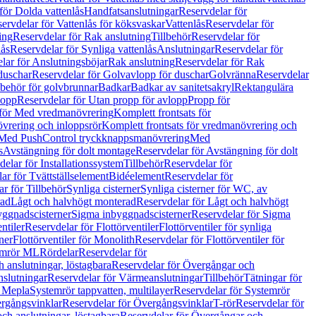
för Dolda vattenlås
Handfatsanslutningar
Reservdelar för
ervdelar för Vattenlås för köksvaskar
Vattenlås
Reservdelar för
ing
Reservdelar för Rak anslutning
Tillbehör
Reservdelar för
lås
Reservdelar för Synliga vattenlås
Anslutningar
Reservdelar för
lar för Anslutningsböjar
Rak anslutning
Reservdelar för Rak
duschar
Reservdelar för Golvavlopp för duschar
Golvränna
Reservdelar
lbehör för golvbrunnar
Badkar
Badkar av sanitetsakryl
Rektangulära
lopp
Reservdelar för Utan propp för avlopp
Propp för
 för Med vredmanövrering
Komplett frontsats för
vrering och inloppsrör
Komplett frontsats för vredmanövrering och
 Med PushControl tryckknappsmanövrering
Med
s
Avstängning för dolt montage
Reservdelar för Avstängning för dolt
elar för Installationssystem
Tillbehör
Reservdelar för
ar för Tvättställselement
Bidéelement
Reservdelar för
r för Tillbehör
Synliga cisterner
Synliga cisterner för WC, av
rad
Lågt och halvhögt monterad
Reservdelar för Lågt och halvhögt
yggnadscisterner
Sigma inbyggnadscisterner
Reservdelar för Sigma
ntiler
Reservdelar för Flottörventiler
Flottörventiler för synliga
ner
Flottörventiler för Monolith
Reservdelar för Flottörventiler för
emrör ML
Rördelar
Reservdelar för
 anslutningar, löstagbara
Reservdelar för Övergångar och
slutningar
Reservdelar för Värmeanslutningar
Tillbehör
Tätningar för
 Mepla
Systemrör tappvatten, multilayer
Reservdelar för Systemrör
rgångsvinklar
Reservdelar för Övergångsvinklar
T-rör
Reservdelar för
ch anslutningar, löstagbara
Reservdelar för Övergångar och