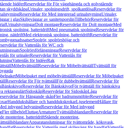
tående bidéer
Reservdelar för För vägghängda och golvstående
Utan skyddskåpa
Urinaler, spolningsdrift, spolkantlösa
Reservdelar för
nalstyrning
Reservdelar för Med integrerad urinalstyrning
Urinaler,
äggar i glas
Skiljeväggar av sanitetsporslin
Tillbehör
Reservdelar för
rial
Urinalstyrningar
Dolt montage
Reservdelar för Dolt montage
Med
onisk spolning, batteridrift
Med pneumatisk spolning
Reservdelar för
ing, nätdrift
Med elektronisk spolning, batteridrift
Reservdelar för
h ombyggnadssatser
Spolrör, spolrörsböjar och
servdelar för Vattenlås för WC och
utningssats
Spolrörsförlängningar
Reservdelar för
enlås för urinaler
Reservdelar för Vattenlås för
lutning
Vattenlås för bidéer
Rak
ttställ
Möbeltvättställ
Reservdelar för Möbeltvättställ
Tvättställ för
nbyggda
belpaket
Möbelpaket med möbeltvättställ
Reservdelar för Möbelpaket
täll
Reservdelar för För tvättställ
För dubbeltvättställ
Reservdelar för
a
Bänkskivor
Reservdelar för Bänkskivor
För tvättställ för bänkskiva
va rektangulärt
Sidoskåp
Reservdelar för Sidoskåp
Låga
eservdelar för Hängande skåp
Fler badrumsmöbler
Reservdelar för
oxar
Handdukshållare och handdukskrokar
Ljuselement
Hållare för
Med inbyggd belysning
Reservdelar för Med inbyggd
g
Fler tillbehör
Eluttag
Armaturer
Tvättställsblandare
Reservdelar för
de montering, batteridrift
Stående montering,
ättställsblandare
Apparatanslutningar för tvättområde, köksvask,
 handfat
Reservdelar för Vattenlås med skiljevägg för handfat
Vattenlås