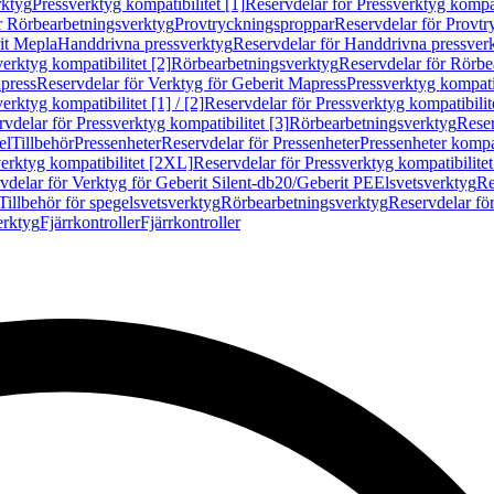
rktyg
Pressverktyg kompatibilitet [1]
Reservdelar för Pressverktyg kompati
r Rörbearbetningsverktyg
Provtryckningsproppar
Reservdelar för Provt
it Mepla
Handdrivna pressverktyg
Reservdelar för Handdrivna pressver
erktyg kompatibilitet [2]
Rörbearbetningsverktyg
Reservdelar för Rörbe
press
Reservdelar för Verktyg för Geberit Mapress
Pressverktyg kompatib
erktyg kompatibilitet [1] / [2]
Reservdelar för Pressverktyg kompatibilitet
vdelar för Pressverktyg kompatibilitet [3]
Rörbearbetningsverktyg
Reser
el
Tillbehör
Pressenheter
Reservdelar för Pressenheter
Pressenheter kompat
erktyg kompatibilitet [2XL]
Reservdelar för Pressverktyg kompatibilite
vdelar för Verktyg för Geberit Silent-db20/Geberit PE
Elsvetsverktyg
Re
Tillbehör för spegelsvetsverktyg
Rörbearbetningsverktyg
Reservdelar fö
erktyg
Fjärrkontroller
Fjärrkontroller