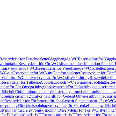
Reservdelar för Duschtoaletter
Vägghängda WC
Reservdelar för Vägg
schfunktion
Reservdelar för För WC-sitsar med duschfunktion
Tillbehör
itsar
Vägghängda WC
Reservdelar för Vägghängda WC
Toaletter
Reserv
WC-sits
Reservdelar för WC-sits
Comfort toaletter
Reservdelar för Comfo
t WC-sitsar
WC-sits
Reservdelar för WC-sits
WC-sittring
Reservdelar för
r
Reservdelar för Tillbehör
Spolplattor och WC-styrningar
Spolplattor
Rese
delar för För Omega inbyggnadscisterner
För Delta inbyggnadscisterne
Tillbehör
Förbrukningsmaterial
WC-styrningar med elektronisk spolning
rit Sigma cistern 12 cm
För nätdrift, för Geberit Omega inbyggnadscist
 cm
Reservdelar för För batteridrift, för Geberit Sigma cistern 12 cm
WC-s
belspolning
För enkelspolning
Reservdelar för För enkelspolning
Tillbeh
tyrningar med elektronisk spolning
Reservdelar för För WC-styrningar
r för För vägghängda WC
För golvstående WC
Reservdelar för För gol