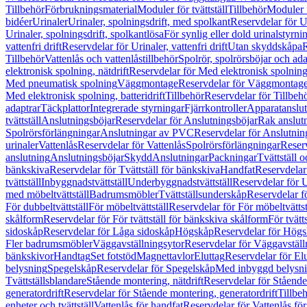
Tillbehör
Förbrukningsmaterial
Moduler för tvättställ
Tillbehör
Moduler 
bidéer
Urinaler
Urinaler, spolningsdrift, med spolkant
Reservdelar för U
Urinaler, spolningsdrift, spolkantlösa
För synlig eller dold urinalstyrni
vattenfri drift
Reservdelar för Urinaler, vattenfri drift
Utan skyddskåpa
R
Tillbehör
Vattenlås och vattenlåstillbehör
Spolrör, spolrörsböjar och ada
elektronisk spolning, nätdrift
Reservdelar för Med elektronisk spolning,
Med pneumatisk spolning
Väggmontage
Reservdelar för Väggmontag
Med elektronisk spolning, batteridrift
Tillbehör
Reservdelar för Tillbeh
adaptrar
Täckplattor
Integrerade styrningar
Fjärrkontroller
Apparatanslutn
tvättställ
Anslutningsböjar
Reservdelar för Anslutningsböjar
Rak anslut
Spolrörsförlängningar
Anslutningar av PVC
Reservdelar för Anslutni
urinaler
Vattenlås
Reservdelar för Vattenlås
Spolrörsförlängningar
Reserv
anslutning
Anslutningsböjar
Skydd
Anslutningar
Packningar
Tvättställ
bänkskiva
Reservdelar för Tvättställ för bänkskiva
Handfat
Reservdelar
tvättställ
Inbyggnadstvättställ
Underbyggnadstvättställ
Reservdelar för 
med möbeltvättställ
Badrumsmöbler
Tvättställsunderskåp
Reservdelar f
För dubbeltvättställ
För möbeltvättställ
Reservdelar för För möbeltvättst
skålform
Reservdelar för För tvättställ för bänkskiva skålform
För tvätt
sidoskåp
Reservdelar för Låga sidoskåp
Högskåp
Reservdelar för Hög
Fler badrumsmöbler
Väggavställningsytor
Reservdelar för Väggavställ
bänkskivor
Handtag
Set fotstöd
Magnettavlor
Eluttag
Reservdelar för El
belysning
Spegelskåp
Reservdelar för Spegelskåp
Med inbyggd belysn
Tvättställsblandare
Stående montering, nätdrift
Reservdelar för Stående
generatordrift
Reservdelar för Stående montering, generatordrift
Tillbe
enheter och tvättställ
Vattenlås för handfat
Reservdelar för Vattenlås fö