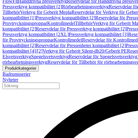
FlowFit
Handdrivna pressverktyg
Reservdelar för Handdrivna pressve
Pressverktyg kompatibilitet [2]
Rörbearbetningsverktyg
Reservdelar fö
Tillbehör
Verktyg för Geberit Mepla
Reservdelar för Verktyg för Geber
kompatibilitet [1]
Pressverktyg kompatibilitet [2]
Reservdelar för Pressv
Provtryckningsproppar
Kontrollmedel
Tillbehör
Verktyg för Geberit Ma
kompatibilitet [2]
Reservdelar för Pressverktyg kompatibilitet [2]
Pressv
Pressverktyg kompatibilitet [2XL]
Pressverktyg kompatibilitet [3]
Reser
för Provtryckningsproppar
Kontrollmedel
Reservdelar för Kontrollmed
kompatibilitet [2]
Reservdelar för Pressenheter kompatibilitet [2]
Pressv
kompatibilitet [4]/[2]
Verktyg för Geberit Silent-db20/Geberit PE
Reser
Elsvetsverktyg
Spegelsvetsverktyg
Reservdelar för Spegelsvetsverktyg
rörbearbetningsverktyg
Reservdelar för Tillbehör för rörbearbetningsv
Produktkategorier
Badrumsserier
Nyheter