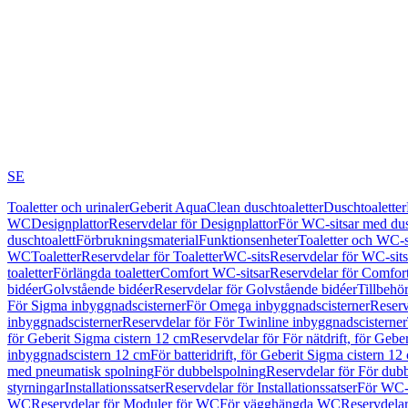
SE
Toaletter och urinaler
Geberit AquaClean duschtoaletter
Duschtoaletter
WC
Designplattor
Reservdelar för Designplattor
För WC-sitsar med du
duschtoalett
Förbrukningsmaterial
Funktionsenheter
Toaletter och WC-s
WC
Toaletter
Reservdelar för Toaletter
WC-sits
Reservdelar för WC-sits
toaletter
Förlängda toaletter
Comfort WC-sitsar
Reservdelar för Comfor
bidéer
Golvstående bidéer
Reservdelar för Golvstående bidéer
Tillbehö
För Sigma inbyggnadscisterner
För Omega inbyggnadscisterner
Reserv
inbyggnadscisterner
Reservdelar för För Twinline inbyggnadscisterner
för Geberit Sigma cistern 12 cm
Reservdelar för För nätdrift, för Gebe
inbyggnadscistern 12 cm
För batteridrift, för Geberit Sigma cistern 12
med pneumatisk spolning
För dubbelspolning
Reservdelar för För dub
styrningar
Installationssatser
Reservdelar för Installationssatser
För WC-s
WC
Reservdelar för Moduler för WC
För vägghängda WC
Reservdela