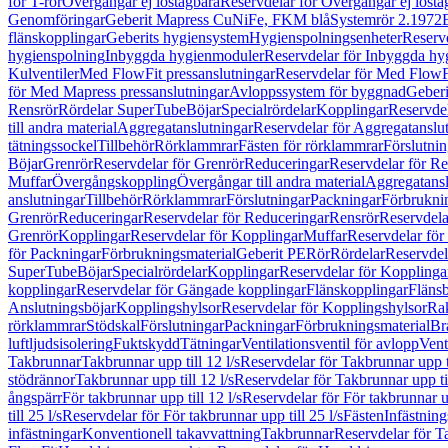
för T-rör
Övergångar ej löstagbara
Reservdelar för Övergångar ej lösta
Genomföringar
Geberit Mapress CuNiFe, FKM blå
Systemrör 2.1972
flänskopplingar
Geberits hygiensystem
Hygienspolningsenheter
Reserv
hygienspolning
Inbyggda hygienmoduler
Reservdelar för Inbyggda h
Kulventiler
Med FlowFit pressanslutningar
Reservdelar för Med FlowFi
för Med Mapress pressanslutningar
Avloppssystem för byggnad
Geberi
Rensrör
Rördelar SuperTube
Böjar
Specialrördelar
Kopplingar
Reservdel
till andra material
Aggregatanslutningar
Reservdelar för Aggregatanslu
tätningssockel
Tillbehör
Rörklammrar
Fästen för rörklammrar
Förslutnin
Böjar
Grenrör
Reservdelar för Grenrör
Reduceringar
Reservdelar för R
Muffar
Övergångskoppling
Övergångar till andra material
Aggregatansl
anslutningar
Tillbehör
Rörklammrar
Förslutningar
Packningar
Förbrukni
Grenrör
Reduceringar
Reservdelar för Reduceringar
Rensrör
Reservdela
Grenrör
Kopplingar
Reservdelar för Kopplingar
Muffar
Reservdelar för
för Packningar
Förbrukningsmaterial
Geberit PE
Rör
Rördelar
Reservdel
SuperTube
Böjar
Specialrördelar
Kopplingar
Reservdelar för Kopplinga
kopplingar
Reservdelar för Gängade kopplingar
Flänskopplingar
Fläns
Anslutningsböjar
Kopplingshylsor
Reservdelar för Kopplingshylsor
Rak
rörklammrar
Stödskal
Förslutningar
Packningar
Förbrukningsmaterial
Br
luftljudsisolering
Fuktskydd
Tätningar
Ventilationsventil för avlopp
Vent
Takbrunnar
Takbrunnar upp till 12 l/s
Reservdelar för Takbrunnar upp ti
stödrännor
Takbrunnar upp till 12 l/s
Reservdelar för Takbrunnar upp til
ångspärr
För takbrunnar upp till 12 l/s
Reservdelar för För takbrunnar up
till 25 l/s
Reservdelar för För takbrunnar upp till 25 l/s
Fästen
Infästnin
infästningar
Konventionell takavvattning
Takbrunnar
Reservdelar för T