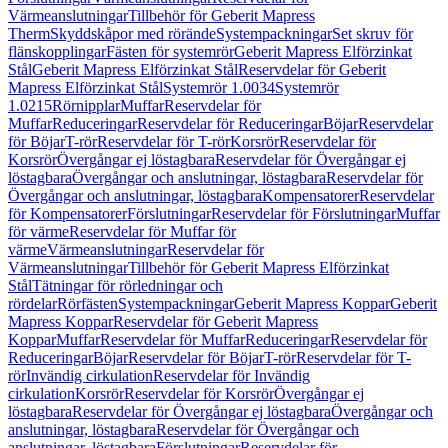
Värmeanslutningar
Tillbehör för Geberit Mapress
Therm
Skyddskåpor med rörände
Systempackningar
Set skruv för
flänskopplingar
Fästen för systemrör
Geberit Mapress Elförzinkat
Stål
Geberit Mapress Elförzinkat Stål
Reservdelar för Geberit
Mapress Elförzinkat Stål
Systemrör 1.0034
Systemrör
1.0215
Rörnipplar
Muffar
Reservdelar för
Muffar
Reduceringar
Reservdelar för Reduceringar
Böjar
Reservdelar
för Böjar
T-rör
Reservdelar för T-rör
Korsrör
Reservdelar för
Korsrör
Övergångar ej löstagbara
Reservdelar för Övergångar ej
löstagbara
Övergångar och anslutningar, löstagbara
Reservdelar för
Övergångar och anslutningar, löstagbara
Kompensatorer
Reservdelar
för Kompensatorer
Förslutningar
Reservdelar för Förslutningar
Muffar
för värme
Reservdelar för Muffar för
värme
Värmeanslutningar
Reservdelar för
Värmeanslutningar
Tillbehör för Geberit Mapress Elförzinkat
Stål
Tätningar för rörledningar och
rördelar
Rörfästen
Systempackningar
Geberit Mapress Koppar
Geberit
Mapress Koppar
Reservdelar för Geberit Mapress
Koppar
Muffar
Reservdelar för Muffar
Reduceringar
Reservdelar för
Reduceringar
Böjar
Reservdelar för Böjar
T-rör
Reservdelar för T-
rör
Invändig cirkulation
Reservdelar för Invändig
cirkulation
Korsrör
Reservdelar för Korsrör
Övergångar ej
löstagbara
Reservdelar för Övergångar ej löstagbara
Övergångar och
anslutningar, löstagbara
Reservdelar för Övergångar och
anslutningar, löstagbara
Förslutningar
Reservdelar för