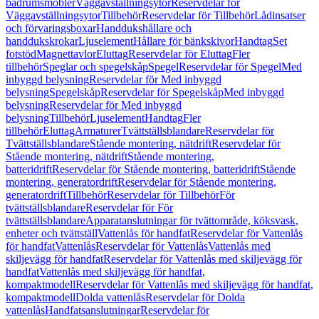
badrumsmöbler
Väggavställningsytor
Reservdelar för
Väggavställningsytor
Tillbehör
Reservdelar för Tillbehör
Lådinsatser
och förvaringsboxar
Handdukshållare och
handdukskrokar
Ljuselement
Hållare för bänkskivor
Handtag
Set
fotstöd
Magnettavlor
Eluttag
Reservdelar för Eluttag
Fler
tillbehör
Speglar och spegelskåp
Spegel
Reservdelar för Spegel
Med
inbyggd belysning
Reservdelar för Med inbyggd
belysning
Spegelskåp
Reservdelar för Spegelskåp
Med inbyggd
belysning
Reservdelar för Med inbyggd
belysning
Tillbehör
Ljuselement
Handtag
Fler
tillbehör
Eluttag
Armaturer
Tvättställsblandare
Reservdelar för
Tvättställsblandare
Stående montering, nätdrift
Reservdelar för
Stående montering, nätdrift
Stående montering,
batteridrift
Reservdelar för Stående montering, batteridrift
Stående
montering, generatordrift
Reservdelar för Stående montering,
generatordrift
Tillbehör
Reservdelar för Tillbehör
För
tvättställsblandare
Reservdelar för För
tvättställsblandare
Apparatanslutningar för tvättområde, köksvask,
enheter och tvättställ
Vattenlås för handfat
Reservdelar för Vattenlås
för handfat
Vattenlås
Reservdelar för Vattenlås
Vattenlås med
skiljevägg för handfat
Reservdelar för Vattenlås med skiljevägg för
handfat
Vattenlås med skiljevägg för handfat,
kompaktmodell
Reservdelar för Vattenlås med skiljevägg för handfat,
kompaktmodell
Dolda vattenlås
Reservdelar för Dolda
vattenlås
Handfatsanslutningar
Reservdelar för