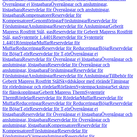
Övergångar ej löstagbara
Övergångar och anslutningar,
löstagbara
Reservdelar för Övergångar och anslutningar,
löstagbara
Kompensatorer
Reservdelar för
Kompensatorer
Genomföringar
Förslutningar
Reservdelar för
Förslutningar
Anslutningar
Reservdelar för Anslutningar
Geberit
Mapress Rostfritt Stål, gas
Reservdelar för Geberit Mapress Rostfritt
Stål, gas
Systemrör 1.4401
Reservdelar för Systemrör
1.4401
Rörnipplar
Muffar
Reservdelar för
Muffar
Reduceringar
Reservdelar för Reduceringar
Böjar
Reservdelar
för Böjar
T-rör
Reservdelar för T-rör
Övergångar ej
löstagbara
Reservdelar för Övergångar ej löstagbara
Övergångar och
anslutningar, löstagbara
Reservdelar för Övergångar och
anslutningar, löstagbara
Förslutningar
Reservdelar för
Förslutningar
Anslutningar
Reservdelar för Anslutningar
Tillbehör för
Geberit Mapress Rostfritt Stål
Skyddskåpor med rörände
Tätningar
för rörledningar och rördelar
Rörfästen
Systempackningar
Set skruv
för flänskopplingar
Geberit Mapress Therm
Systemrör
Therm
Rördelar
Reservdelar för Rördelar
Muffar
Reservdelar för
Muffar
Reduceringar
Reservdelar för Reduceringar
Böjar
Reservdelar
för Böjar
T-rör
Reservdelar för T-rör
Övergångar ej
löstagbara
Reservdelar för Övergångar ej löstagbara
Övergångar och
anslutningar, löstagbara
Reservdelar för Övergångar och
anslutningar, löstagbara
Kompensatorer
Reservdelar för
Kompensatorer
Förslutningar
Reservdelar för
Förslutningar
Värmeanslutningar
Reservdelar för