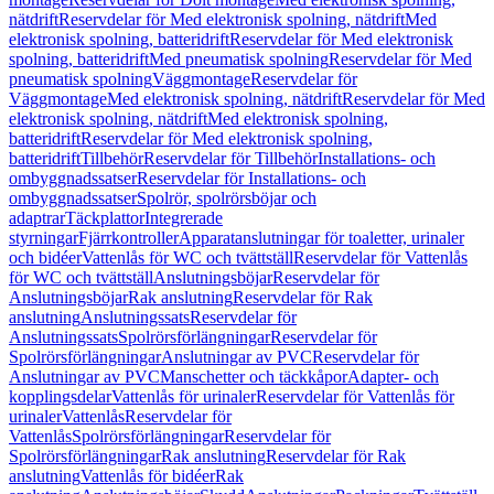
nätdrift
Reservdelar för Med elektronisk spolning, nätdrift
Med
elektronisk spolning, batteridrift
Reservdelar för Med elektronisk
spolning, batteridrift
Med pneumatisk spolning
Reservdelar för Med
pneumatisk spolning
Väggmontage
Reservdelar för
Väggmontage
Med elektronisk spolning, nätdrift
Reservdelar för Med
elektronisk spolning, nätdrift
Med elektronisk spolning,
batteridrift
Reservdelar för Med elektronisk spolning,
batteridrift
Tillbehör
Reservdelar för Tillbehör
Installations- och
ombyggnadssatser
Reservdelar för Installations- och
ombyggnadssatser
Spolrör, spolrörsböjar och
adaptrar
Täckplattor
Integrerade
styrningar
Fjärrkontroller
Apparatanslutningar för toaletter, urinaler
och bidéer
Vattenlås för WC och tvättställ
Reservdelar för Vattenlås
för WC och tvättställ
Anslutningsböjar
Reservdelar för
Anslutningsböjar
Rak anslutning
Reservdelar för Rak
anslutning
Anslutningssats
Reservdelar för
Anslutningssats
Spolrörsförlängningar
Reservdelar för
Spolrörsförlängningar
Anslutningar av PVC
Reservdelar för
Anslutningar av PVC
Manschetter och täckkåpor
Adapter- och
kopplingsdelar
Vattenlås för urinaler
Reservdelar för Vattenlås för
urinaler
Vattenlås
Reservdelar för
Vattenlås
Spolrörsförlängningar
Reservdelar för
Spolrörsförlängningar
Rak anslutning
Reservdelar för Rak
anslutning
Vattenlås för bidéer
Rak