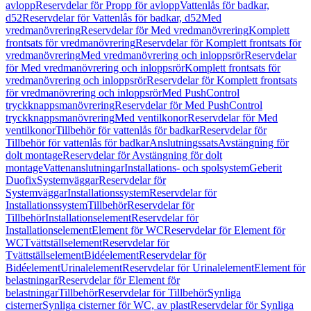
avlopp
Reservdelar för Propp för avlopp
Vattenlås för badkar,
d52
Reservdelar för Vattenlås för badkar, d52
Med
vredmanövrering
Reservdelar för Med vredmanövrering
Komplett
frontsats för vredmanövrering
Reservdelar för Komplett frontsats för
vredmanövrering
Med vredmanövrering och inloppsrör
Reservdelar
för Med vredmanövrering och inloppsrör
Komplett frontsats för
vredmanövrering och inloppsrör
Reservdelar för Komplett frontsats
för vredmanövrering och inloppsrör
Med PushControl
tryckknappsmanövrering
Reservdelar för Med PushControl
tryckknappsmanövrering
Med ventilkonor
Reservdelar för Med
ventilkonor
Tillbehör för vattenlås för badkar
Reservdelar för
Tillbehör för vattenlås för badkar
Anslutningssats
Avstängning för
dolt montage
Reservdelar för Avstängning för dolt
montage
Vattenanslutningar
Installations- och spolsystem
Geberit
Duofix
Systemväggar
Reservdelar för
Systemväggar
Installationssystem
Reservdelar för
Installationssystem
Tillbehör
Reservdelar för
Tillbehör
Installationselement
Reservdelar för
Installationselement
Element för WC
Reservdelar för Element för
WC
Tvättställselement
Reservdelar för
Tvättställselement
Bidéelement
Reservdelar för
Bidéelement
Urinalelement
Reservdelar för Urinalelement
Element för
belastningar
Reservdelar för Element för
belastningar
Tillbehör
Reservdelar för Tillbehör
Synliga
cisterner
Synliga cisterner för WC, av plast
Reservdelar för Synliga