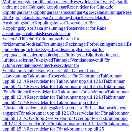
Muffar
Övergångar till andra material
Reservdelar för Övergångar till
andra material
Gängade kopplingar
Reservdelar för Gängade
kopplingar
Flänskopplingar
Flänsbussningar
Aggregatanslutningar
Rese
för Aggregatanslutningar
Anslutningsböjar
Reservdelar för
Anslutningsböjar
Kopplingshylsor
Reservdelar för
Kopplingshylsor
Raka anslutningar
Reservdelar för Raka
anslutningar
Vattenlås
Reservdelar för
Vattenlås
Tillbehör
Rörklammrar
Fästen för
rörklammrar
Stödskal
Förslutningar
Packningar
Förbrukningsmaterial
Br
ljudisolering och fuktskydd
Ljudisolering
Isoleringar för
byggnadsljudisolering
Isoleringar för byggnadsljudisolering och
luftljudsisolering
Fuktskydd
Tätningar
Ventilationsventil för
avlopp
Ventilationsventiler
Reservdelar för
Ventilationsventiler
Energisparventiler
Geberit Pluvia
takavvattning
Takbrunnar
Reservdelar för Takbrunnar
Takbrunnar
upp till 12 l/s
Reservdelar för Takbrunnar upp till 12 l/s
Takbrunnar
upp till 25 l/s
Reservdelar för Takbrunnar upp till 25 l/s
Takbrunnar
för stödrännor
Reservdelar för Takbrunnar för stödrännor
Takbrunnar
upp till 12 l/s
Reservdelar för Takbrunnar upp till 12 l/s
Takbrunnar
upp till 25 l/s
Reservdelar för Takbrunnar upp till 25
l/s
Installationselement ångspärr
Reservdelar för Installationselement
ångspärr
För takbrunnar upp till 12 l/s
Reservdelar för För takbrunnar
upp till 12 l/s
Överlopp
Reservdelar för Överlopp
För takbrunnar upp
till 12 l/s
Reservdelar för För takbrunnar upp till 12 l/s
För takbrunnar
upp till 25 l/s
Reservdelar för För takbrunnar upp till 25