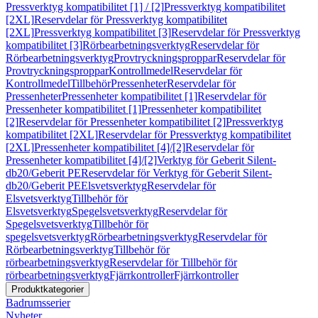
Pressverktyg kompatibilitet [1] / [2]
Pressverktyg kompatibilitet
[2XL]
Reservdelar för Pressverktyg kompatibilitet
[2XL]
Pressverktyg kompatibilitet [3]
Reservdelar för Pressverktyg
kompatibilitet [3]
Rörbearbetningsverktyg
Reservdelar för
Rörbearbetningsverktyg
Provtryckningsproppar
Reservdelar för
Provtryckningsproppar
Kontrollmedel
Reservdelar för
Kontrollmedel
Tillbehör
Pressenheter
Reservdelar för
Pressenheter
Pressenheter kompatibilitet [1]
Reservdelar för
Pressenheter kompatibilitet [1]
Pressenheter kompatibilitet
[2]
Reservdelar för Pressenheter kompatibilitet [2]
Pressverktyg
kompatibilitet [2XL]
Reservdelar för Pressverktyg kompatibilitet
[2XL]
Pressenheter kompatibilitet [4]/[2]
Reservdelar för
Pressenheter kompatibilitet [4]/[2]
Verktyg för Geberit Silent-
db20/Geberit PE
Reservdelar för Verktyg för Geberit Silent-
db20/Geberit PE
Elsvetsverktyg
Reservdelar för
Elsvetsverktyg
Tillbehör för
Elsvetsverktyg
Spegelsvetsverktyg
Reservdelar för
Spegelsvetsverktyg
Tillbehör för
spegelsvetsverktyg
Rörbearbetningsverktyg
Reservdelar för
Rörbearbetningsverktyg
Tillbehör för
rörbearbetningsverktyg
Reservdelar för Tillbehör för
rörbearbetningsverktyg
Fjärrkontroller
Fjärrkontroller
Produktkategorier
Badrumsserier
Nyheter