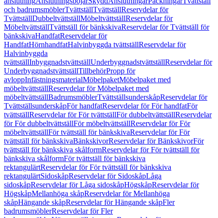
anslutning
Anslutningsböjar
Skydd
Anslutningar
Packningar
Tvättställ
och badrumsmöbler
Tvättställ
Tvättställ
Reservdelar för
Tvättställ
Dubbeltvättställ
Möbeltvättställ
Reservdelar för
Möbeltvättställ
Tvättställ för bänkskiva
Reservdelar för Tvättställ för
bänkskiva
Handfat
Reservdelar för
Handfat
Hörnhandfat
Halvinbyggda tvättställ
Reservdelar för
Halvinbyggda
tvättställ
Inbyggnadstvättställ
Underbyggnadstvättställ
Reservdelar för
Underbyggnadstvättställ
Tillbehör
Propp för
avlopp
Infästningsmaterial
Möbelpaket
Möbelpaket med
möbeltvättställ
Reservdelar för Möbelpaket med
möbeltvättställ
Badrumsmöbler
Tvättställsunderskåp
Reservdelar för
Tvättställsunderskåp
För handfat
Reservdelar för För handfat
För
tvättställ
Reservdelar för För tvättställ
För dubbeltvättställ
Reservdelar
för För dubbeltvättställ
För möbeltvättställ
Reservdelar för För
möbeltvättställ
För tvättställ för bänkskiva
Reservdelar för För
tvättställ för bänkskiva
Bänkskivor
Reservdelar för Bänkskivor
För
tvättställ för bänkskiva skålform
Reservdelar för För tvättställ för
bänkskiva skålform
För tvättställ för bänkskiva
rektangulärt
Reservdelar för För tvättställ för bänkskiva
rektangulärt
Sidoskåp
Reservdelar för Sidoskåp
Låga
sidoskåp
Reservdelar för Låga sidoskåp
Högskåp
Reservdelar för
Högskåp
Mellanhöga skåp
Reservdelar för Mellanhöga
skåp
Hängande skåp
Reservdelar för Hängande skåp
Fler
badrumsmöbler
Reservdelar för Fler