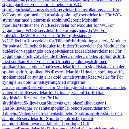
styrningar
Reservdelar för Tillbehör för WC-
styrningar
Installationssatser
Reservdelar för Installationssatser
För
WC-styrningar med elektronisk spolning
Reservdelar för För WC-
styrningar med elektronisk spolning
Geberit Monolith
moduler
Moduler för WC
Reservdelar för Moduler för WC
För
vägghängda WC
Reservdelar för För vägghängda WC
För
golvstående WC
Reservdelar för För golvstående
WC
Tillbehör
Reservdelar för Tillbehör
Förbrukningsmaterial
Moduler
för tvättställ
Tillbehör
Moduler för bidéer
Reservdelar för Moduler för
bidéer
För vägghängda och golvstående bidéer
Reservdelar för För
vägghängda och golvstående bidéer
Urinaler
Urinaler, spolningsdrift,
med spolkant
Reservdelar för Urinaler, spolningsdrift, med
spolkant
Utan skyddskåpa
Reservdelar för Utan skyddskåpa
Urinaler,
spolningsdrift, spolkantlösa
Reservdelar för Urinaler, spolningsdrift,
spolkantlösa
För synlig eller dold urinalstyrning
Reservdelar för För
synlig eller dold urinalstyrning
Med integrerad
urinalstyrning
Reservdelar för Med integrerad urinalstyrning
Urinaler,
vattenfri drift
Reservdelar för Urinaler, vattenfri drift
Utan
skyddskåpa
Reservdelar för Utan
skyddskåpa
Skiljeväggar
Skiljeväggar i plast
Skiljeväggar i
glas
Skiljeväggar av sanitetsporslin
Tillbehör
Reservdelar för
Tillbehör
Vattenlås och vattenlåstillbehör
Spolrör, spolrörsböjar och
adaptrar
Reservdelar för Spolrör, spolrörsböjar och
adaptrar
Infästningsmaterial
Urinalstyrningar
Dolt
montage
Reservdelar för Dolt montage
Med elektronisk spolning,