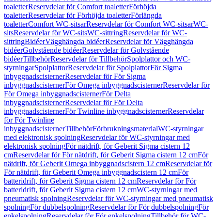
toaletter
Reservdelar för Comfort toaletter
Förhöjda
toaletter
Reservdelar för Förhöjda toaletter
Förlängda
toaletter
Comfort WC-sitsar
Reservdelar för Comfort WC-sitsar
WC-
sits
Reservdelar för WC-sits
WC-sittring
Reservdelar för WC-
sittring
Bidéer
Vägghängda bidéer
Reservdelar för Vägghängda
bidéer
Golvstående bidéer
Reservdelar för Golvstående
bidéer
Tillbehör
Reservdelar för Tillbehör
Spolplattor och WC-
styrningar
Spolplattor
Reservdelar för Spolplattor
För Sigma
inbyggnadscisterner
Reservdelar för För Sigma
inbyggnadscisterner
För Omega inbyggnadscisterner
Reservdelar för
För Omega inbyggnadscisterner
För Delta
inbyggnadscisterner
Reservdelar för För Delta
inbyggnadscisterner
För Twinline inbyggnadscisterner
Reservdelar
för För Twinline
inbyggnadscisterner
Tillbehör
Förbrukningsmaterial
WC-styrningar
med elektronisk spolning
Reservdelar för WC-styrningar med
elektronisk spolning
För nätdrift, för Geberit Sigma cistern 12
cm
Reservdelar för För nätdrift, för Geberit Sigma cistern 12 cm
För
nätdrift, för Geberit Omega inbyggnadscistern 12 cm
Reservdelar för
För nätdrift, för Geberit Omega inbyggnadscistern 12 cm
För
batteridrift, för Geberit Sigma cistern 12 cm
Reservdelar för För
batteridrift, för Geberit Sigma cistern 12 cm
WC-styrningar med
pneumatisk spolning
Reservdelar för WC-styrningar med pneumatisk
spolning
För dubbelspolning
Reservdelar för För dubbelspolning
För
enkelspolning
Reservdelar för För enkelspolning
Tillbehör för WC-