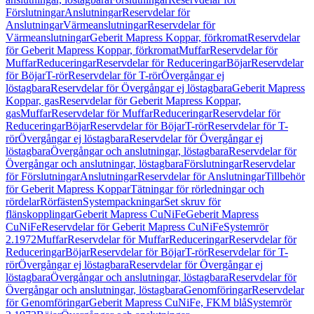
Förslutningar
Anslutningar
Reservdelar för
Anslutningar
Värmeanslutningar
Reservdelar för
Värmeanslutningar
Geberit Mapress Koppar, förkromat
Reservdelar
för Geberit Mapress Koppar, förkromat
Muffar
Reservdelar för
Muffar
Reduceringar
Reservdelar för Reduceringar
Böjar
Reservdelar
för Böjar
T-rör
Reservdelar för T-rör
Övergångar ej
löstagbara
Reservdelar för Övergångar ej löstagbara
Geberit Mapress
Koppar, gas
Reservdelar för Geberit Mapress Koppar,
gas
Muffar
Reservdelar för Muffar
Reduceringar
Reservdelar för
Reduceringar
Böjar
Reservdelar för Böjar
T-rör
Reservdelar för T-
rör
Övergångar ej löstagbara
Reservdelar för Övergångar ej
löstagbara
Övergångar och anslutningar, löstagbara
Reservdelar för
Övergångar och anslutningar, löstagbara
Förslutningar
Reservdelar
för Förslutningar
Anslutningar
Reservdelar för Anslutningar
Tillbehör
för Geberit Mapress Koppar
Tätningar för rörledningar och
rördelar
Rörfästen
Systempackningar
Set skruv för
flänskopplingar
Geberit Mapress CuNiFe
Geberit Mapress
CuNiFe
Reservdelar för Geberit Mapress CuNiFe
Systemrör
2.1972
Muffar
Reservdelar för Muffar
Reduceringar
Reservdelar för
Reduceringar
Böjar
Reservdelar för Böjar
T-rör
Reservdelar för T-
rör
Övergångar ej löstagbara
Reservdelar för Övergångar ej
löstagbara
Övergångar och anslutningar, löstagbara
Reservdelar för
Övergångar och anslutningar, löstagbara
Genomföringar
Reservdelar
för Genomföringar
Geberit Mapress CuNiFe, FKM blå
Systemrör