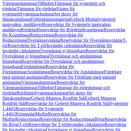
Värmeanslutningar
Tillbehör
Tätningar för systemrör och
rördelar
Tätningar för rördelar
Fästen för
systemrör
Systempackningar
Set skruv för
flänskopplingar
Förbrukningsmaterial
Geberit Mepla
Systemrör
tappvatten, multilayer
Reservdelar för Systemrör tappvatten,
multilayer
Rördelar
Reservdelar för Rördelar
Kopplingar
Reservdelar
för Kopplingar
Reduceringar
Reservdelar för
Reduceringar
Övergångsvinklar
Reservdelar för Övergångsvinklar
T-
rör
Reservdelar för T-rör
Invändig cirkulation
Reservdelar för
Invändig cirkulation
Övergångar ej löstagbara
Reservdelar för
Övergångar ej löstagbara
Övergångar och anslutningar,
löstagbara
Reservdelar för Övergångar och anslutningar,
löstagbara
Förslutningar
Reservdelar för
Förslutningar
Anslutningar
Reservdelar för Anslutningar
Fördelare
med gängad anslutning
Reservdelar för Fördelare med gängad
anslutning
Värmeanslutningar
Reservdelar för
Värmeanslutningar
Tillbehör
Tätningar för rörledningar och
rördelar
Rörfästen
Systempackningar
Set skruv för
flänskopplingar
Geberit Mapress Rostfritt Stål
Geberit Mapress
Rostfritt Stål
Reservdelar för Geberit Mapress Rostfritt Stål
Systemrör
1.4401
Reservdelar för Systemrör
1.4401
Rörnipplar
Muffar
Reservdelar för
Muffar
Reduceringar
Reservdelar för Reduceringar
Böjar
Reservdelar
för Böjar
T-rör
Reservdelar för T-rör
Invändig cirkulation
Reservdelar
för Invändig cirkulation
Övergångar ej löstagbara
Reservdelar för