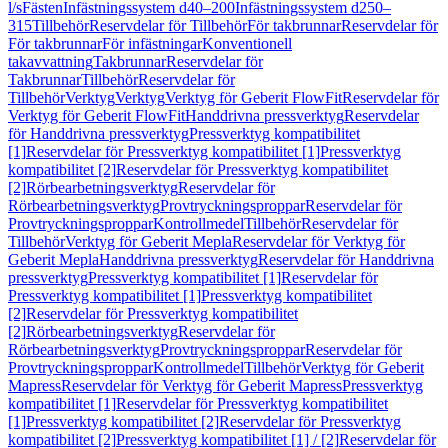
l/s
Fästen
Infästningssystem d40–200
Infästningssystem d250–
315
Tillbehör
Reservdelar för Tillbehör
För takbrunnar
Reservdelar för
För takbrunnar
För infästningar
Konventionell
takavvattning
Takbrunnar
Reservdelar för
Takbrunnar
Tillbehör
Reservdelar för
Tillbehör
Verktyg
Verktyg
Verktyg för Geberit FlowFit
Reservdelar för
Verktyg för Geberit FlowFit
Handdrivna pressverktyg
Reservdelar
för Handdrivna pressverktyg
Pressverktyg kompatibilitet
[1]
Reservdelar för Pressverktyg kompatibilitet [1]
Pressverktyg
kompatibilitet [2]
Reservdelar för Pressverktyg kompatibilitet
[2]
Rörbearbetningsverktyg
Reservdelar för
Rörbearbetningsverktyg
Provtryckningsproppar
Reservdelar för
Provtryckningsproppar
Kontrollmedel
Tillbehör
Reservdelar för
Tillbehör
Verktyg för Geberit Mepla
Reservdelar för Verktyg för
Geberit Mepla
Handdrivna pressverktyg
Reservdelar för Handdrivna
pressverktyg
Pressverktyg kompatibilitet [1]
Reservdelar för
Pressverktyg kompatibilitet [1]
Pressverktyg kompatibilitet
[2]
Reservdelar för Pressverktyg kompatibilitet
[2]
Rörbearbetningsverktyg
Reservdelar för
Rörbearbetningsverktyg
Provtryckningsproppar
Reservdelar för
Provtryckningsproppar
Kontrollmedel
Tillbehör
Verktyg för Geberit
Mapress
Reservdelar för Verktyg för Geberit Mapress
Pressverktyg
kompatibilitet [1]
Reservdelar för Pressverktyg kompatibilitet
[1]
Pressverktyg kompatibilitet [2]
Reservdelar för Pressverktyg
kompatibilitet [2]
Pressverktyg kompatibilitet [1] / [2]
Reservdelar för