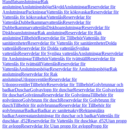
Handfatsanslutningar
Rak
anslutning
Anslutningsböjar
Skydd
Anslutningar
Reservdelar för
Anslutningar
Packningar
Vattenlås för köksvaskar
Reservdelar för
Vattenlås för köksvaskar
Vattenlås
Reservdelar för
Vattenlås
Dubbelkammarvattenlås
Reservdelar för
Dubbelkammarvattenlås
Diskhoanslutningar
Reservdelar för
Diskhoanslutningar
Rak anslutning
Reservdelar för Rak
anslutning
Tillbehör
Reservdelar för Tillbehör
Vattenlås för
sanitärenheter
Reservdelar för Vattenlås för sanitärenheter
Dolda
vattenlås
Reservdelar för Dolda vattenlås
Synliga
vattenlås
Reservdelar för Synliga vattenlås
Anslutningar
Reservdelar
för Anslutningar
Tillbehör
Vattenlås för tvättställ
Reservdelar för
Vattenlås för tvättställ
Vattenlås
Reservdelar för
Vattenlås
Anslutningsböjar
Reservdelar för Anslutningsböjar
Rak
anslutning
Reservdelar för Rak
anslutning
Utloppsventiler
Reservdelar för
Utloppsventiler
Tillbehör
Reservdelar för Tillbehör
Golvbrunnar och
badkar
Duschar
Golvavlopp för duschar
Reservdelar för Golvavlopp
för duschar
Golvränna
Reservdelar för Golvränna
Tillbehör för
golvrännor
Golvbrunn för dusch
Reservdelar för Golvbrunn för
dusch
Tillbehör för golvbrunnar
Reservdelar för Tillbehör för
golvbrunnar
Badkar
Badkar av sanitetsakryl
Rektangulära
badkar
Aggregatanslutningar för duschar och badkar
Vattenlås för
duschkar, d52
Reservdelar för Vattenlås för duschkar, d52
Utan propp
för avlopp
Reservdelar för Utan propp för avlopp
Propp för