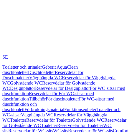
SE
Toaletter och urinaler
Geberit AquaClean
duschtoaletter
Duschtoaletter
Reservdelar för
Duschtoaletter
Vägghängda WC
Reservdelar för Vägghängda
WC
Golvstående WC
Reservdelar för Golvstående
WC
Designplattor
Reservdelar för Designplattor
För WC-sitsar med
duschfunktion
Reservdelar för För WC-sitsar med
duschfunktion
Tillbehör
För duschtoaletter
För WC-sitsar med
duschfunktion och
duschtoalett
Förbrukningsmaterial
Funktionsenheter
Toaletter och
WC-sitsar
Vägghängda WC
Reservdelar för Vägghängda
WC
Toaletter
Reservdelar för Toaletter
Golvstående WC
Reservdelar
för Golvstående WC
Toaletter
Reservdelar för Toaletter
WC-
sits
Reservdelar för WC-sits
WC-sits
Reservdelar för WC-sits
Comfort