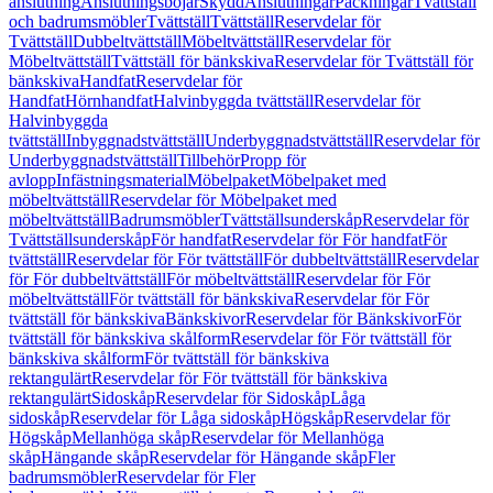
anslutning
Anslutningsböjar
Skydd
Anslutningar
Packningar
Tvättställ
och badrumsmöbler
Tvättställ
Tvättställ
Reservdelar för
Tvättställ
Dubbeltvättställ
Möbeltvättställ
Reservdelar för
Möbeltvättställ
Tvättställ för bänkskiva
Reservdelar för Tvättställ för
bänkskiva
Handfat
Reservdelar för
Handfat
Hörnhandfat
Halvinbyggda tvättställ
Reservdelar för
Halvinbyggda
tvättställ
Inbyggnadstvättställ
Underbyggnadstvättställ
Reservdelar för
Underbyggnadstvättställ
Tillbehör
Propp för
avlopp
Infästningsmaterial
Möbelpaket
Möbelpaket med
möbeltvättställ
Reservdelar för Möbelpaket med
möbeltvättställ
Badrumsmöbler
Tvättställsunderskåp
Reservdelar för
Tvättställsunderskåp
För handfat
Reservdelar för För handfat
För
tvättställ
Reservdelar för För tvättställ
För dubbeltvättställ
Reservdelar
för För dubbeltvättställ
För möbeltvättställ
Reservdelar för För
möbeltvättställ
För tvättställ för bänkskiva
Reservdelar för För
tvättställ för bänkskiva
Bänkskivor
Reservdelar för Bänkskivor
För
tvättställ för bänkskiva skålform
Reservdelar för För tvättställ för
bänkskiva skålform
För tvättställ för bänkskiva
rektangulärt
Reservdelar för För tvättställ för bänkskiva
rektangulärt
Sidoskåp
Reservdelar för Sidoskåp
Låga
sidoskåp
Reservdelar för Låga sidoskåp
Högskåp
Reservdelar för
Högskåp
Mellanhöga skåp
Reservdelar för Mellanhöga
skåp
Hängande skåp
Reservdelar för Hängande skåp
Fler
badrumsmöbler
Reservdelar för Fler