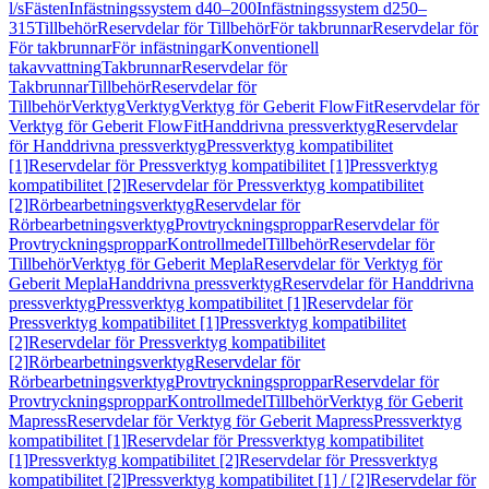
l/s
Fästen
Infästningssystem d40–200
Infästningssystem d250–
315
Tillbehör
Reservdelar för Tillbehör
För takbrunnar
Reservdelar för
För takbrunnar
För infästningar
Konventionell
takavvattning
Takbrunnar
Reservdelar för
Takbrunnar
Tillbehör
Reservdelar för
Tillbehör
Verktyg
Verktyg
Verktyg för Geberit FlowFit
Reservdelar för
Verktyg för Geberit FlowFit
Handdrivna pressverktyg
Reservdelar
för Handdrivna pressverktyg
Pressverktyg kompatibilitet
[1]
Reservdelar för Pressverktyg kompatibilitet [1]
Pressverktyg
kompatibilitet [2]
Reservdelar för Pressverktyg kompatibilitet
[2]
Rörbearbetningsverktyg
Reservdelar för
Rörbearbetningsverktyg
Provtryckningsproppar
Reservdelar för
Provtryckningsproppar
Kontrollmedel
Tillbehör
Reservdelar för
Tillbehör
Verktyg för Geberit Mepla
Reservdelar för Verktyg för
Geberit Mepla
Handdrivna pressverktyg
Reservdelar för Handdrivna
pressverktyg
Pressverktyg kompatibilitet [1]
Reservdelar för
Pressverktyg kompatibilitet [1]
Pressverktyg kompatibilitet
[2]
Reservdelar för Pressverktyg kompatibilitet
[2]
Rörbearbetningsverktyg
Reservdelar för
Rörbearbetningsverktyg
Provtryckningsproppar
Reservdelar för
Provtryckningsproppar
Kontrollmedel
Tillbehör
Verktyg för Geberit
Mapress
Reservdelar för Verktyg för Geberit Mapress
Pressverktyg
kompatibilitet [1]
Reservdelar för Pressverktyg kompatibilitet
[1]
Pressverktyg kompatibilitet [2]
Reservdelar för Pressverktyg
kompatibilitet [2]
Pressverktyg kompatibilitet [1] / [2]
Reservdelar för