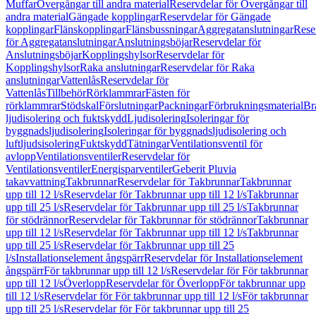
Muffar
Övergångar till andra material
Reservdelar för Övergångar till
andra material
Gängade kopplingar
Reservdelar för Gängade
kopplingar
Flänskopplingar
Flänsbussningar
Aggregatanslutningar
Rese
för Aggregatanslutningar
Anslutningsböjar
Reservdelar för
Anslutningsböjar
Kopplingshylsor
Reservdelar för
Kopplingshylsor
Raka anslutningar
Reservdelar för Raka
anslutningar
Vattenlås
Reservdelar för
Vattenlås
Tillbehör
Rörklammrar
Fästen för
rörklammrar
Stödskal
Förslutningar
Packningar
Förbrukningsmaterial
Br
ljudisolering och fuktskydd
Ljudisolering
Isoleringar för
byggnadsljudisolering
Isoleringar för byggnadsljudisolering och
luftljudsisolering
Fuktskydd
Tätningar
Ventilationsventil för
avlopp
Ventilationsventiler
Reservdelar för
Ventilationsventiler
Energisparventiler
Geberit Pluvia
takavvattning
Takbrunnar
Reservdelar för Takbrunnar
Takbrunnar
upp till 12 l/s
Reservdelar för Takbrunnar upp till 12 l/s
Takbrunnar
upp till 25 l/s
Reservdelar för Takbrunnar upp till 25 l/s
Takbrunnar
för stödrännor
Reservdelar för Takbrunnar för stödrännor
Takbrunnar
upp till 12 l/s
Reservdelar för Takbrunnar upp till 12 l/s
Takbrunnar
upp till 25 l/s
Reservdelar för Takbrunnar upp till 25
l/s
Installationselement ångspärr
Reservdelar för Installationselement
ångspärr
För takbrunnar upp till 12 l/s
Reservdelar för För takbrunnar
upp till 12 l/s
Överlopp
Reservdelar för Överlopp
För takbrunnar upp
till 12 l/s
Reservdelar för För takbrunnar upp till 12 l/s
För takbrunnar
upp till 25 l/s
Reservdelar för För takbrunnar upp till 25