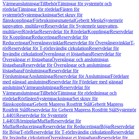
Värmeanslutningar
Tillbehör
Tätningar för systemrör och
rördelar
Tätningar för rördelar
Fästen för
systemrör
Systempackningar
Set skruv för
flänskopplingar
Förbrukningsmaterial
Geberit Mepla
Systemrör
tappvatten, multilayer
Reservdelar för Systemrör tappvatten,
multilayer
Rördelar
Reservdelar för Rördelar
Kopplingar
Reservdelar
för Kopplingar
Reduceringar
Reservdelar för
Reduceringar
Övergångsvinklar
Reservdelar för Övergångsvinklar
T-
rör
Reservdelar för T-rör
Invändig cirkulation
Reservdelar för
Invändig cirkulation
Övergångar ej löstagbara
Reservdelar för
Övergångar ej löstagbara
Övergångar och anslutningar,
löstagbara
Reservdelar för Övergångar och anslutningar,
löstagbara
Förslutningar
Reservdelar för
Förslutningar
Anslutningar
Reservdelar för Anslutningar
Fördelare
med gängad anslutning
Reservdelar för Fördelare med gängad
anslutning
Värmeanslutningar
Reservdelar för
Värmeanslutningar
Tillbehör
Tätningar för rörledningar och
rördelar
Rörfästen
Systempackningar
Set skruv för
flänskopplingar
Geberit Mapress Rostfritt Stål
Geberit Mapress
Rostfritt Stål
Reservdelar för Geberit Mapress Rostfritt Stål
Systemrör
1.4401
Reservdelar för Systemrör
1.4401
Rörnipplar
Muffar
Reservdelar för
Muffar
Reduceringar
Reservdelar för Reduceringar
Böjar
Reservdelar
för Böjar
T-rör
Reservdelar för T-rör
Invändig cirkulation
Reservdelar
för Invändig cirkulation
Övergångar ej löstagbara
Reservdelar för