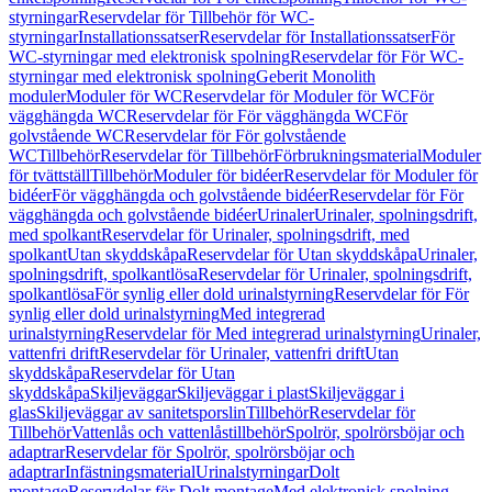
styrningar
Reservdelar för Tillbehör för WC-
styrningar
Installationssatser
Reservdelar för Installationssatser
För
WC-styrningar med elektronisk spolning
Reservdelar för För WC-
styrningar med elektronisk spolning
Geberit Monolith
moduler
Moduler för WC
Reservdelar för Moduler för WC
För
vägghängda WC
Reservdelar för För vägghängda WC
För
golvstående WC
Reservdelar för För golvstående
WC
Tillbehör
Reservdelar för Tillbehör
Förbrukningsmaterial
Moduler
för tvättställ
Tillbehör
Moduler för bidéer
Reservdelar för Moduler för
bidéer
För vägghängda och golvstående bidéer
Reservdelar för För
vägghängda och golvstående bidéer
Urinaler
Urinaler, spolningsdrift,
med spolkant
Reservdelar för Urinaler, spolningsdrift, med
spolkant
Utan skyddskåpa
Reservdelar för Utan skyddskåpa
Urinaler,
spolningsdrift, spolkantlösa
Reservdelar för Urinaler, spolningsdrift,
spolkantlösa
För synlig eller dold urinalstyrning
Reservdelar för För
synlig eller dold urinalstyrning
Med integrerad
urinalstyrning
Reservdelar för Med integrerad urinalstyrning
Urinaler,
vattenfri drift
Reservdelar för Urinaler, vattenfri drift
Utan
skyddskåpa
Reservdelar för Utan
skyddskåpa
Skiljeväggar
Skiljeväggar i plast
Skiljeväggar i
glas
Skiljeväggar av sanitetsporslin
Tillbehör
Reservdelar för
Tillbehör
Vattenlås och vattenlåstillbehör
Spolrör, spolrörsböjar och
adaptrar
Reservdelar för Spolrör, spolrörsböjar och
adaptrar
Infästningsmaterial
Urinalstyrningar
Dolt
montage
Reservdelar för Dolt montage
Med elektronisk spolning,