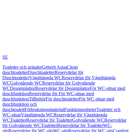
SE
Toaletter och urinaler
Geberit AquaClean
duschtoaletter
Duschtoaletter
Reservdelar för
Duschtoaletter
Vägghängda WC
Reservdelar för Vägghängda
WC
Golvstående WC
Reservdelar för Golvstående
WC
Designplattor
Reservdelar för Designplattor
För WC-sitsar med
duschfunktion
Reservdelar för För WC-sitsar med
duschfunktion
Tillbehör
För duschtoaletter
För WC-sitsar med
duschfunktion och
duschtoalett
Förbrukningsmaterial
Funktionsenheter
Toaletter och
WC-sitsar
Vägghängda WC
Reservdelar för Vägghängda
WC
Toaletter
Reservdelar för Toaletter
Golvstående WC
Reservdelar
för Golvstående WC
Toaletter
Reservdelar för Toaletter
WC-
sits
Reservdelar för WC-sits
WC-sits
Reservdelar för WC-sits
Comfort