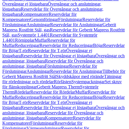
Övergångar ej löstagbara
Övergångar och anslutningar,
löstagbara
Reservdelar för Övergångar och anslutningar,
löstagbara
Kompensatorer
Reservdelar för
Kompensatorer
Genomföringar
Förslutningar
Reservdelar för
Förslutningar
Anslutningar
Reservdelar för Anslutningar
Geberit
Mapress Rostfritt Stål, gas
Reservdelar för Geberit Mapress Rostfritt
Stål, gas
Systemrör 1.4401
Reservdelar för Systemrör
1.4401
Rörnipplar
Muffar
Reservdelar för
Muffar
Reduceringar
Reservdelar för Reduceringar
Böjar
Reservdelar
för Böjar
T-rör
Reservdelar för T-rör
Övergångar ej
löstagbara
Reservdelar för Övergångar ej löstagbara
Övergångar och
anslutningar, löstagbara
Reservdelar för Övergångar och
anslutningar, löstagbara
Förslutningar
Reservdelar för
Förslutningar
Anslutningar
Reservdelar för Anslutningar
Tillbehör för
Geberit Mapress Rostfritt Stål
Skyddskåpor med rörände
Tätningar
för rörledningar och rördelar
Rörfästen
Systempackningar
Set skruv
för flänskopplingar
Geberit Mapress Therm
Systemrör
Therm
Rördelar
Reservdelar för Rördelar
Muffar
Reservdelar för
Muffar
Reduceringar
Reservdelar för Reduceringar
Böjar
Reservdelar
för Böjar
T-rör
Reservdelar för T-rör
Övergångar ej
löstagbara
Reservdelar för Övergångar ej löstagbara
Övergångar och
anslutningar, löstagbara
Reservdelar för Övergångar och
anslutningar, löstagbara
Kompensatorer
Reservdelar för
Kompensatorer
Förslutningar
Reservdelar för
Förslutningar
Värmeanslutningar
Reservdelar för