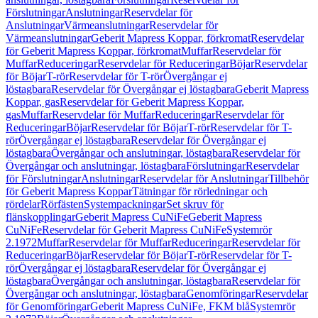
Förslutningar
Anslutningar
Reservdelar för
Anslutningar
Värmeanslutningar
Reservdelar för
Värmeanslutningar
Geberit Mapress Koppar, förkromat
Reservdelar
för Geberit Mapress Koppar, förkromat
Muffar
Reservdelar för
Muffar
Reduceringar
Reservdelar för Reduceringar
Böjar
Reservdelar
för Böjar
T-rör
Reservdelar för T-rör
Övergångar ej
löstagbara
Reservdelar för Övergångar ej löstagbara
Geberit Mapress
Koppar, gas
Reservdelar för Geberit Mapress Koppar,
gas
Muffar
Reservdelar för Muffar
Reduceringar
Reservdelar för
Reduceringar
Böjar
Reservdelar för Böjar
T-rör
Reservdelar för T-
rör
Övergångar ej löstagbara
Reservdelar för Övergångar ej
löstagbara
Övergångar och anslutningar, löstagbara
Reservdelar för
Övergångar och anslutningar, löstagbara
Förslutningar
Reservdelar
för Förslutningar
Anslutningar
Reservdelar för Anslutningar
Tillbehör
för Geberit Mapress Koppar
Tätningar för rörledningar och
rördelar
Rörfästen
Systempackningar
Set skruv för
flänskopplingar
Geberit Mapress CuNiFe
Geberit Mapress
CuNiFe
Reservdelar för Geberit Mapress CuNiFe
Systemrör
2.1972
Muffar
Reservdelar för Muffar
Reduceringar
Reservdelar för
Reduceringar
Böjar
Reservdelar för Böjar
T-rör
Reservdelar för T-
rör
Övergångar ej löstagbara
Reservdelar för Övergångar ej
löstagbara
Övergångar och anslutningar, löstagbara
Reservdelar för
Övergångar och anslutningar, löstagbara
Genomföringar
Reservdelar
för Genomföringar
Geberit Mapress CuNiFe, FKM blå
Systemrör