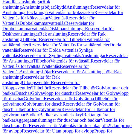
Handfatsanslutningar
Rak
anslutning
Anslutningsböjar
Skydd
Anslutningar
Reservdelar för
Anslutningar
Packningar
Vattenlås för köksvaskar
Reservdelar för
Vattenlås för köksvaskar
Vattenlås
Reservdelar för
Vattenlås
Dubbelkammarvattenlås
Reservdelar för
Dubbelkammarvattenlås
Diskhoanslutningar
Reservdelar för
Diskhoanslutningar
Rak anslutning
Reservdelar för Rak
anslutning
Tillbehör
Reservdelar för Tillbehör
Vattenlås för
sanitärenheter
Reservdelar för Vattenlås för sanitärenheter
Dolda
vattenlås
Reservdelar för Dolda vattenlås
Synliga
vattenlås
Reservdelar för Synliga vattenlås
Anslutningar
Reservdelar
för Anslutningar
Tillbehör
Vattenlås för tvättställ
Reservdelar för
Vattenlås för tvättställ
Vattenlås
Reservdelar för
Vattenlås
Anslutningsböjar
Reservdelar för Anslutningsböjar
Rak
anslutning
Reservdelar för Rak
anslutning
Utloppsventiler
Reservdelar för
Utloppsventiler
Tillbehör
Reservdelar för Tillbehör
Golvbrunnar och
badkar
Duschar
Golvavlopp för duschar
Reservdelar för Golvavlopp
för duschar
Golvränna
Reservdelar för Golvränna
Tillbehör för
golvrännor
Golvbrunn för dusch
Reservdelar för Golvbrunn för
dusch
Tillbehör för golvbrunnar
Reservdelar för Tillbehör för
golvbrunnar
Badkar
Badkar av sanitetsakryl
Rektangulära
badkar
Aggregatanslutningar för duschar och badkar
Vattenlås för
duschkar, d52
Reservdelar för Vattenlås för duschkar, d52
Utan propp
för avlopp
Reservdelar för Utan propp för avlopp
Propp för