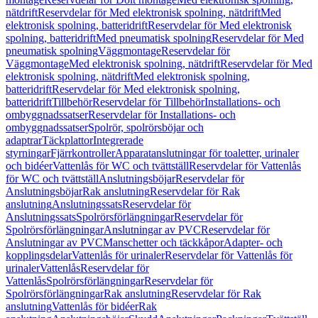
nätdrift
Reservdelar för Med elektronisk spolning, nätdrift
Med
elektronisk spolning, batteridrift
Reservdelar för Med elektronisk
spolning, batteridrift
Med pneumatisk spolning
Reservdelar för Med
pneumatisk spolning
Väggmontage
Reservdelar för
Väggmontage
Med elektronisk spolning, nätdrift
Reservdelar för Med
elektronisk spolning, nätdrift
Med elektronisk spolning,
batteridrift
Reservdelar för Med elektronisk spolning,
batteridrift
Tillbehör
Reservdelar för Tillbehör
Installations- och
ombyggnadssatser
Reservdelar för Installations- och
ombyggnadssatser
Spolrör, spolrörsböjar och
adaptrar
Täckplattor
Integrerade
styrningar
Fjärrkontroller
Apparatanslutningar för toaletter, urinaler
och bidéer
Vattenlås för WC och tvättställ
Reservdelar för Vattenlås
för WC och tvättställ
Anslutningsböjar
Reservdelar för
Anslutningsböjar
Rak anslutning
Reservdelar för Rak
anslutning
Anslutningssats
Reservdelar för
Anslutningssats
Spolrörsförlängningar
Reservdelar för
Spolrörsförlängningar
Anslutningar av PVC
Reservdelar för
Anslutningar av PVC
Manschetter och täckkåpor
Adapter- och
kopplingsdelar
Vattenlås för urinaler
Reservdelar för Vattenlås för
urinaler
Vattenlås
Reservdelar för
Vattenlås
Spolrörsförlängningar
Reservdelar för
Spolrörsförlängningar
Rak anslutning
Reservdelar för Rak
anslutning
Vattenlås för bidéer
Rak