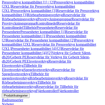
Pressverktyg kompatibilitet [1] / [2]
Pressverktyg kompatibilitet
[2XL]
Reservdelar för Pressverktyg kompatibilitet
[2XL]
Pressverktyg kompatibilitet [3]
Reservdelar för Pressverktyg
kompatibilitet [3]
Rörbearbetningsverktyg
Reservdelar för
Rörbearbetningsverktyg
Provtryckningsproppar
Reservdelar för
Provtryckningsproppar
Kontrollmedel
Reservdelar för
Kontrollmedel
Tillbehör
Pressenheter
Reservdelar för
Pressenheter
Pressenheter kompatibilitet [1]
Reservdelar för
Pressenheter kompatibilitet [1]
Pressenheter kompatibilitet
[2]
Reservdelar för Pressenheter kompatibilitet [2]
Pressverktyg
kompatibilitet [2XL]
Reservdelar för Pressverktyg kompatibilitet
[2XL]
Pressenheter kompatibilitet [4]/[2]
Reservdelar för
Pressenheter kompatibilitet [4]/[2]
Verktyg för Geberit Silent-
db20/Geberit PE
Reservdelar för Verktyg för Geberit Silent-
db20/Geberit PE
Elsvetsverktyg
Reservdelar för
Elsvetsverktyg
Tillbehör för
Elsvetsverktyg
Spegelsvetsverktyg
Reservdelar för
Spegelsvetsverktyg
Tillbehör för
spegelsvetsverktyg
Rörbearbetningsverktyg
Reservdelar för
Rörbearbetningsverktyg
Tillbehör för
rörbearbetningsverktyg
Reservdelar för Tillbehör för
rörbearbetningsverktyg
Fjärrkontroller
Fjärrkontroller
Produktkategorier
Badrumsserier
Nyheter