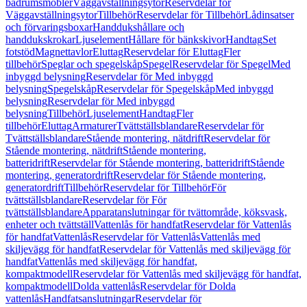
badrumsmöbler
Väggavställningsytor
Reservdelar för
Väggavställningsytor
Tillbehör
Reservdelar för Tillbehör
Lådinsatser
och förvaringsboxar
Handdukshållare och
handdukskrokar
Ljuselement
Hållare för bänkskivor
Handtag
Set
fotstöd
Magnettavlor
Eluttag
Reservdelar för Eluttag
Fler
tillbehör
Speglar och spegelskåp
Spegel
Reservdelar för Spegel
Med
inbyggd belysning
Reservdelar för Med inbyggd
belysning
Spegelskåp
Reservdelar för Spegelskåp
Med inbyggd
belysning
Reservdelar för Med inbyggd
belysning
Tillbehör
Ljuselement
Handtag
Fler
tillbehör
Eluttag
Armaturer
Tvättställsblandare
Reservdelar för
Tvättställsblandare
Stående montering, nätdrift
Reservdelar för
Stående montering, nätdrift
Stående montering,
batteridrift
Reservdelar för Stående montering, batteridrift
Stående
montering, generatordrift
Reservdelar för Stående montering,
generatordrift
Tillbehör
Reservdelar för Tillbehör
För
tvättställsblandare
Reservdelar för För
tvättställsblandare
Apparatanslutningar för tvättområde, köksvask,
enheter och tvättställ
Vattenlås för handfat
Reservdelar för Vattenlås
för handfat
Vattenlås
Reservdelar för Vattenlås
Vattenlås med
skiljevägg för handfat
Reservdelar för Vattenlås med skiljevägg för
handfat
Vattenlås med skiljevägg för handfat,
kompaktmodell
Reservdelar för Vattenlås med skiljevägg för handfat,
kompaktmodell
Dolda vattenlås
Reservdelar för Dolda
vattenlås
Handfatsanslutningar
Reservdelar för