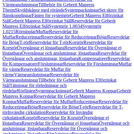
Värmeanslutningar
Tillbehör för Geberit Mapress
Therm
Skyddskåpor med rörände
Systempackningar
Set skruv för
flänskopplingar
Fästen för systemrör
Geberit Mapress Elförzinkat
Stål
Geberit Mapress Elförzinkat Stål
Reservdelar för Geberit
Mapress Elförzinkat Stål
Systemrör 1.0034
Systemrör
1.0215
Rörnipplar
Muffar
Reservdelar för
Muffar
Reduceringar
Reservdelar för Reduceringar
Böjar
Reservdelar
för Böjar
T-rör
Reservdelar för T-rör
Korsrör
Reservdelar för
Korsrör
Övergångar ej löstagbara
Reservdelar för Övergångar ej
löstagbara
Övergångar och anslutningar, löstagbara
Reservdelar för
Övergångar och anslutningar, löstagbara
Kompensatorer
Reservdelar
för Kompensatorer
Förslutningar
Reservdelar för Förslutningar
Muffar
för värme
Reservdelar för Muffar för
värme
Värmeanslutningar
Reservdelar för
Värmeanslutningar
Tillbehör för Geberit Mapress Elförzinkat
Stål
Tätningar för rörledningar och
rördelar
Rörfästen
Systempackningar
Geberit Mapress Koppar
Geberit
Mapress Koppar
Reservdelar för Geberit Mapress
Koppar
Muffar
Reservdelar för Muffar
Reduceringar
Reservdelar för
Reduceringar
Böjar
Reservdelar för Böjar
T-rör
Reservdelar för T-
rör
Invändig cirkulation
Reservdelar för Invändig
cirkulation
Korsrör
Reservdelar för Korsrör
Övergångar ej
löstagbara
Reservdelar för Övergångar ej löstagbara
Övergångar och
anslutningar, löstagbara
Reservdelar för Övergångar och
anslutningar, löstagbara
Förslutningar
Reservdelar för