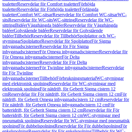
toaletter
Reservdelar för Comfort toaletter
Förhöjda
toaletter
Reservdelar för Förhöjda toaletter
Förlängda
toaletter
Comfort WC-sitsar
Reservdelar för Comfort WC-sitsar
WC-
sits
Reservdelar för WC-sits
WC-sittring
Reservdelar för WC-
sittring
Bidéer
Vägghängda bidéer
Reservdelar för Vägghängda
bidéer
Golvstående bidéer
Reservdelar för Golvstående
bidéer
Tillbehör
Reservdelar för Tillbehör
Spolplattor och WC-
styrningar
Spolplattor
Reservdelar för Spolplattor
För Sigma
inbyggnadscisterner
Reservdelar för För Sigma
inbyggnadscisterner
För Omega inbyggnadscisterner
Reservdelar för
För Omega inbyggnadscisterner
För Delta
inbyggnadscisterner
Reservdelar för För Delta
inbyggnadscisterner
För Twinline inbyggnadscisterner
Reservdelar
för För Twinline
inbyggnadscisterner
Tillbehör
Förbrukningsmaterial
WC-styrningar
med elektronisk spolning
Reservdelar för WC-styrningar med
elektronisk spolning
För nätdrift, för Geberit Sigma cistern 12
cm
Reservdelar för För nätdrift, för Geberit Sigma cistern 12 cm
För
nätdrift, för Geberit Omega inbyggnadscistern 12 cm
Reservdelar för
För nätdrift, för Geberit Omega inbyggnadscistern 12 cm
För
batteridrift, för Geberit Sigma cistern 12 cm
Reservdelar för För
batteridrift, för Geberit Sigma cistern 12 cm
WC-styrningar med
pneumatisk spolning
Reservdelar för WC-styrningar med pneumatisk
spolning
För dubbelspolning
Reservdelar för För dubbelspolning
För
enkelspolning
Reservdelar för För enkelspolning
Tillbehör för WC-