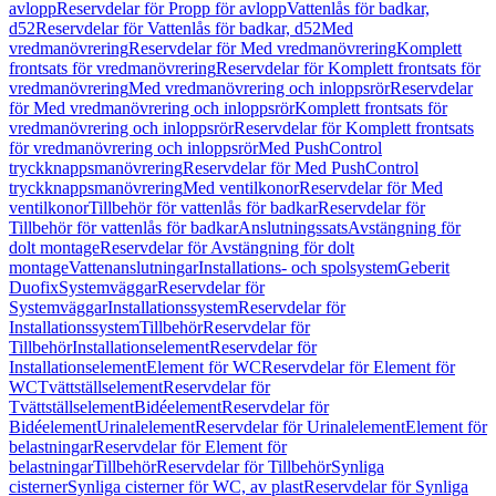
avlopp
Reservdelar för Propp för avlopp
Vattenlås för badkar,
d52
Reservdelar för Vattenlås för badkar, d52
Med
vredmanövrering
Reservdelar för Med vredmanövrering
Komplett
frontsats för vredmanövrering
Reservdelar för Komplett frontsats för
vredmanövrering
Med vredmanövrering och inloppsrör
Reservdelar
för Med vredmanövrering och inloppsrör
Komplett frontsats för
vredmanövrering och inloppsrör
Reservdelar för Komplett frontsats
för vredmanövrering och inloppsrör
Med PushControl
tryckknappsmanövrering
Reservdelar för Med PushControl
tryckknappsmanövrering
Med ventilkonor
Reservdelar för Med
ventilkonor
Tillbehör för vattenlås för badkar
Reservdelar för
Tillbehör för vattenlås för badkar
Anslutningssats
Avstängning för
dolt montage
Reservdelar för Avstängning för dolt
montage
Vattenanslutningar
Installations- och spolsystem
Geberit
Duofix
Systemväggar
Reservdelar för
Systemväggar
Installationssystem
Reservdelar för
Installationssystem
Tillbehör
Reservdelar för
Tillbehör
Installationselement
Reservdelar för
Installationselement
Element för WC
Reservdelar för Element för
WC
Tvättställselement
Reservdelar för
Tvättställselement
Bidéelement
Reservdelar för
Bidéelement
Urinalelement
Reservdelar för Urinalelement
Element för
belastningar
Reservdelar för Element för
belastningar
Tillbehör
Reservdelar för Tillbehör
Synliga
cisterner
Synliga cisterner för WC, av plast
Reservdelar för Synliga