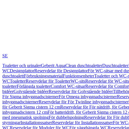
SE
Toaletter och urinaler
Geberit AquaClean duschtoaletter
Duschtoaletter
WC
Designplattor
Reservdelar för Designplattor
För WC-sitsar med du
duschtoalett
Förbrukningsmaterial
Funktionsenheter
Toaletter och WC-s
WC
Toaletter
Reservdelar för Toaletter
WC-sits
Reservdelar för WC-sits
toaletter
Förlängda toaletter
Comfort WC-sitsar
Reservdelar för Comfor
bidéer
Golvstående bidéer
Reservdelar för Golvstående bidéer
Tillbehö
För Sigma inbyggnadscisterner
För Omega inbyggnadscisterner
Reserv
inbyggnadscisterner
Reservdelar för För Twinline inbyggnadscisterner
för Geberit Sigma cistern 12 cm
Reservdelar för För nätdrift, för Gebe
inbyggnadscistern 12 cm
För batteridrift, för Geberit Sigma cistern 12
med pneumatisk spolning
För dubbelspolning
Reservdelar för För dub
styrningar
Installationssatser
Reservdelar för Installationssatser
För WC-s
WC
Reservdelar för Moduler för WC
För vägghängda WC
Reservdela