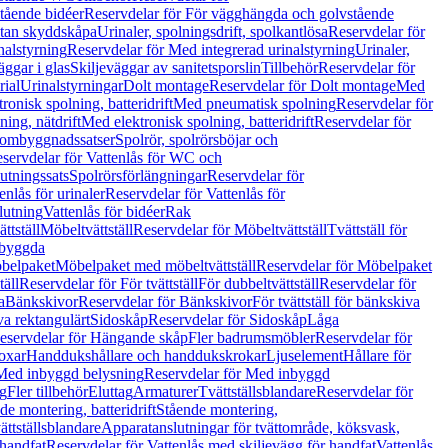
tående bidéer
Reservdelar för För vägghängda och golvstående
Utan skyddskåpa
Urinaler, spolningsdrift, spolkantlösa
Reservdelar för
nalstyrning
Reservdelar för Med integrerad urinalstyrning
Urinaler,
äggar i glas
Skiljeväggar av sanitetsporslin
Tillbehör
Reservdelar för
rial
Urinalstyrningar
Dolt montage
Reservdelar för Dolt montage
Med
onisk spolning, batteridrift
Med pneumatisk spolning
Reservdelar för
ing, nätdrift
Med elektronisk spolning, batteridrift
Reservdelar för
h ombyggnadssatser
Spolrör, spolrörsböjar och
servdelar för Vattenlås för WC och
utningssats
Spolrörsförlängningar
Reservdelar för
enlås för urinaler
Reservdelar för Vattenlås för
lutning
Vattenlås för bidéer
Rak
ttställ
Möbeltvättställ
Reservdelar för Möbeltvättställ
Tvättställ för
nbyggda
belpaket
Möbelpaket med möbeltvättställ
Reservdelar för Möbelpaket
täll
Reservdelar för För tvättställ
För dubbeltvättställ
Reservdelar för
a
Bänkskivor
Reservdelar för Bänkskivor
För tvättställ för bänkskiva
va rektangulärt
Sidoskåp
Reservdelar för Sidoskåp
Låga
eservdelar för Hängande skåp
Fler badrumsmöbler
Reservdelar för
oxar
Handdukshållare och handdukskrokar
Ljuselement
Hållare för
Med inbyggd belysning
Reservdelar för Med inbyggd
g
Fler tillbehör
Eluttag
Armaturer
Tvättställsblandare
Reservdelar för
de montering, batteridrift
Stående montering,
ättställsblandare
Apparatanslutningar för tvättområde, köksvask,
 handfat
Reservdelar för Vattenlås med skiljevägg för handfat
Vattenlås