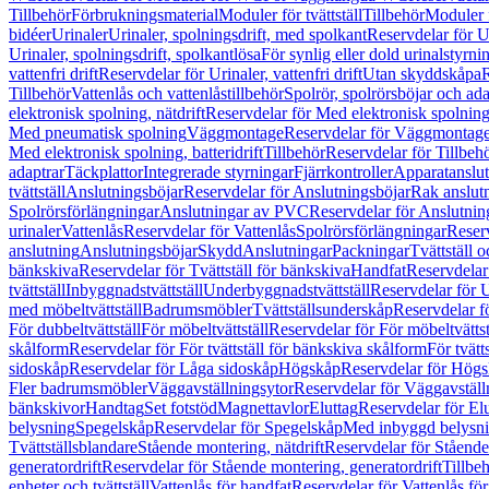
Tillbehör
Förbrukningsmaterial
Moduler för tvättställ
Tillbehör
Moduler 
bidéer
Urinaler
Urinaler, spolningsdrift, med spolkant
Reservdelar för U
Urinaler, spolningsdrift, spolkantlösa
För synlig eller dold urinalstyrni
vattenfri drift
Reservdelar för Urinaler, vattenfri drift
Utan skyddskåpa
R
Tillbehör
Vattenlås och vattenlåstillbehör
Spolrör, spolrörsböjar och ada
elektronisk spolning, nätdrift
Reservdelar för Med elektronisk spolning,
Med pneumatisk spolning
Väggmontage
Reservdelar för Väggmontag
Med elektronisk spolning, batteridrift
Tillbehör
Reservdelar för Tillbeh
adaptrar
Täckplattor
Integrerade styrningar
Fjärrkontroller
Apparatanslutn
tvättställ
Anslutningsböjar
Reservdelar för Anslutningsböjar
Rak anslut
Spolrörsförlängningar
Anslutningar av PVC
Reservdelar för Anslutni
urinaler
Vattenlås
Reservdelar för Vattenlås
Spolrörsförlängningar
Reserv
anslutning
Anslutningsböjar
Skydd
Anslutningar
Packningar
Tvättställ
bänkskiva
Reservdelar för Tvättställ för bänkskiva
Handfat
Reservdelar
tvättställ
Inbyggnadstvättställ
Underbyggnadstvättställ
Reservdelar för 
med möbeltvättställ
Badrumsmöbler
Tvättställsunderskåp
Reservdelar f
För dubbeltvättställ
För möbeltvättställ
Reservdelar för För möbeltvättst
skålform
Reservdelar för För tvättställ för bänkskiva skålform
För tvätt
sidoskåp
Reservdelar för Låga sidoskåp
Högskåp
Reservdelar för Hög
Fler badrumsmöbler
Väggavställningsytor
Reservdelar för Väggavställ
bänkskivor
Handtag
Set fotstöd
Magnettavlor
Eluttag
Reservdelar för El
belysning
Spegelskåp
Reservdelar för Spegelskåp
Med inbyggd belysn
Tvättställsblandare
Stående montering, nätdrift
Reservdelar för Stående
generatordrift
Reservdelar för Stående montering, generatordrift
Tillbe
enheter och tvättställ
Vattenlås för handfat
Reservdelar för Vattenlås fö