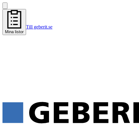
Till geberit.se
Mina listor