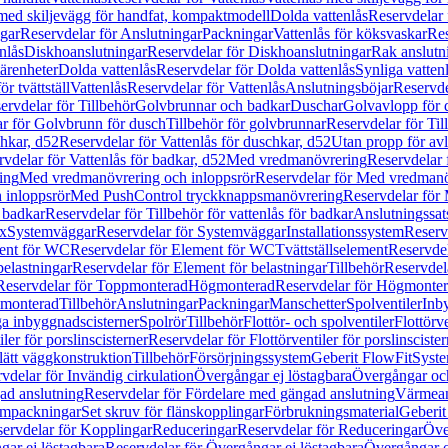
 med skiljevägg för handfat, kompaktmodell
Dolda vattenlås
Reservdelar 
gar
Reservdelar för Anslutningar
Packningar
Vattenlås för köksvaskar
Res
nlås
Diskhoanslutningar
Reservdelar för Diskhoanslutningar
Rak anslutn
tärenheter
Dolda vattenlås
Reservdelar för Dolda vattenlås
Synliga vatten
r tvättställ
Vattenlås
Reservdelar för Vattenlås
Anslutningsböjar
Reservde
ervdelar för Tillbehör
Golvbrunnar och badkar
Duschar
Golvavlopp för 
r för Golvbrunn för dusch
Tillbehör för golvbrunnar
Reservdelar för Til
chkar, d52
Reservdelar för Vattenlås för duschkar, d52
Utan propp för av
vdelar för Vattenlås för badkar, d52
Med vredmanövrering
Reservdelar
ing
Med vredmanövrering och inloppsrör
Reservdelar för Med vredmanö
 inloppsrör
Med PushControl tryckknappsmanövrering
Reservdelar för
r badkar
Reservdelar för Tillbehör för vattenlås för badkar
Anslutningssat
ix
Systemväggar
Reservdelar för Systemväggar
Installationssystem
Reservd
ent för WC
Reservdelar för Element för WC
Tvättställselement
Reservdel
belastningar
Reservdelar för Element för belastningar
Tillbehör
Reservdela
Reservdelar för Toppmonterad
Högmonterad
Reservdelar för Högmonte
 monterad
Tillbehör
Anslutningar
Packningar
Manschetter
Spolventiler
Inb
a inbyggnadscisterner
Spolrör
Tillbehör
Flottör- och spolventiler
Flottörve
iler för porslinscisterner
Reservdelar för Flottörventiler för porslinscister
lätt väggkonstruktion
Tillbehör
Försörjningssystem
Geberit FlowFit
Syst
vdelar för Invändig cirkulation
Övergångar ej löstagbara
Övergångar och
ad anslutning
Reservdelar för Fördelare med gängad anslutning
Värmean
empackningar
Set skruv för flänskopplingar
Förbrukningsmaterial
Geberit
ervdelar för Kopplingar
Reduceringar
Reservdelar för Reduceringar
Öve
ar ej löstagbara
Reservdelar för Övergångar ej löstagbara
Övergångar o