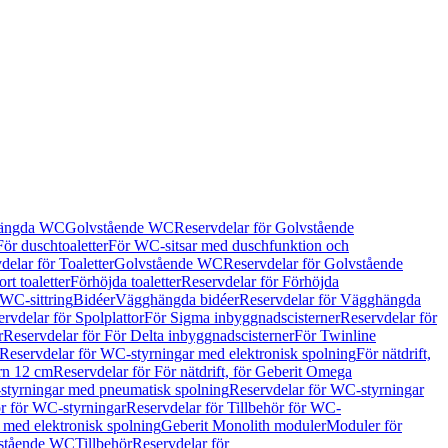
hängda WC
Golvstående WC
Reservdelar för Golvstående
För duschtoaletter
För WC-sitsar med duschfunktion och
delar för Toaletter
Golvstående WC
Reservdelar för Golvstående
rt toaletter
Förhöjda toaletter
Reservdelar för Förhöjda
 WC-sittring
Bidéer
Vägghängda bidéer
Reservdelar för Vägghängda
rvdelar för Spolplattor
För Sigma inbyggnadscisterner
Reservdelar för
r
Reservdelar för För Delta inbyggnadscisterner
För Twinline
Reservdelar för WC-styrningar med elektronisk spolning
För nätdrift,
ern 12 cm
Reservdelar för För nätdrift, för Geberit Omega
tyrningar med pneumatisk spolning
Reservdelar för WC-styrningar
ör för WC-styrningar
Reservdelar för Tillbehör för WC-
 med elektronisk spolning
Geberit Monolith moduler
Moduler för
vstående WC
Tillbehör
Reservdelar för