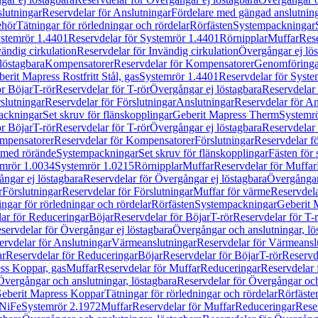
lutningar
Reservdelar för Anslutningar
Fördelare med gängad anslutnin
ehör
Tätningar för rörledningar och rördelar
Rörfästen
Systempackningar
stemrör 1.4401
Reservdelar för Systemrör 1.4401
Rörnipplar
Muffar
Rese
vändig cirkulation
Reservdelar för Invändig cirkulation
Övergångar ej lös
löstagbara
Kompensatorer
Reservdelar för Kompensatorer
Genomföringa
erit Mapress Rostfritt Stål, gas
Systemrör 1.4401
Reservdelar för Syste
ör Böjar
T-rör
Reservdelar för T-rör
Övergångar ej löstagbara
Reservdelar 
slutningar
Reservdelar för Förslutningar
Anslutningar
Reservdelar för An
ackningar
Set skruv för flänskopplingar
Geberit Mapress Therm
Systemr
ör Böjar
T-rör
Reservdelar för T-rör
Övergångar ej löstagbara
Reservdelar 
mpensatorer
Reservdelar för Kompensatorer
Förslutningar
Reservdelar fö
med rörände
Systempackningar
Set skruv för flänskopplingar
Fästen för
mrör 1.0034
Systemrör 1.0215
Rörnipplar
Muffar
Reservdelar för Muffar
ngar ej löstagbara
Reservdelar för Övergångar ej löstagbara
Övergångar 
r
Förslutningar
Reservdelar för Förslutningar
Muffar för värme
Reservdela
ingar för rörledningar och rördelar
Rörfästen
Systempackningar
Geberit 
ar för Reduceringar
Böjar
Reservdelar för Böjar
T-rör
Reservdelar för T-
servdelar för Övergångar ej löstagbara
Övergångar och anslutningar, lö
ervdelar för Anslutningar
Värmeanslutningar
Reservdelar för Värmeansl
ar
Reservdelar för Reduceringar
Böjar
Reservdelar för Böjar
T-rör
Reservde
ess Koppar, gas
Muffar
Reservdelar för Muffar
Reduceringar
Reservdelar 
Övergångar och anslutningar, löstagbara
Reservdelar för Övergångar och
 Geberit Mapress Koppar
Tätningar för rörledningar och rördelar
Rörfäste
uNiFe
Systemrör 2.1972
Muffar
Reservdelar för Muffar
Reduceringar
Rese