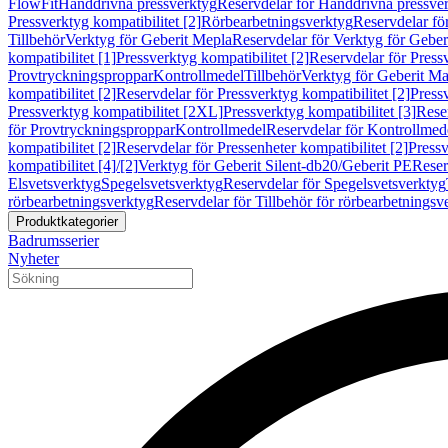
FlowFit
Handdrivna pressverktyg
Reservdelar för Handdrivna pressve
Pressverktyg kompatibilitet [2]
Rörbearbetningsverktyg
Reservdelar fö
Tillbehör
Verktyg för Geberit Mepla
Reservdelar för Verktyg för Geber
kompatibilitet [1]
Pressverktyg kompatibilitet [2]
Reservdelar för Pressv
Provtryckningsproppar
Kontrollmedel
Tillbehör
Verktyg för Geberit Ma
kompatibilitet [2]
Reservdelar för Pressverktyg kompatibilitet [2]
Pressv
Pressverktyg kompatibilitet [2XL]
Pressverktyg kompatibilitet [3]
Reser
för Provtryckningsproppar
Kontrollmedel
Reservdelar för Kontrollmed
kompatibilitet [2]
Reservdelar för Pressenheter kompatibilitet [2]
Pressv
kompatibilitet [4]/[2]
Verktyg för Geberit Silent-db20/Geberit PE
Reser
Elsvetsverktyg
Spegelsvetsverktyg
Reservdelar för Spegelsvetsverktyg
rörbearbetningsverktyg
Reservdelar för Tillbehör för rörbearbetningsv
Produktkategorier
Badrumsserier
Nyheter