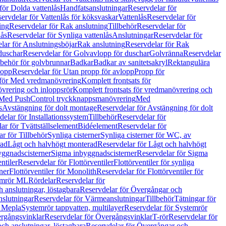
för Dolda vattenlås
Handfatsanslutningar
Reservdelar för
ervdelar för Vattenlås för köksvaskar
Vattenlås
Reservdelar för
ing
Reservdelar för Rak anslutning
Tillbehör
Reservdelar för
lås
Reservdelar för Synliga vattenlås
Anslutningar
Reservdelar för
lar för Anslutningsböjar
Rak anslutning
Reservdelar för Rak
duschar
Reservdelar för Golvavlopp för duschar
Golvränna
Reservdelar
lbehör för golvbrunnar
Badkar
Badkar av sanitetsakryl
Rektangulära
lopp
Reservdelar för Utan propp för avlopp
Propp för
 för Med vredmanövrering
Komplett frontsats för
vrering och inloppsrör
Komplett frontsats för vredmanövrering och
 Med PushControl tryckknappsmanövrering
Med
s
Avstängning för dolt montage
Reservdelar för Avstängning för dolt
elar för Installationssystem
Tillbehör
Reservdelar för
ar för Tvättställselement
Bidéelement
Reservdelar för
r för Tillbehör
Synliga cisterner
Synliga cisterner för WC, av
rad
Lågt och halvhögt monterad
Reservdelar för Lågt och halvhögt
yggnadscisterner
Sigma inbyggnadscisterner
Reservdelar för Sigma
ntiler
Reservdelar för Flottörventiler
Flottörventiler för synliga
ner
Flottörventiler för Monolith
Reservdelar för Flottörventiler för
emrör ML
Rördelar
Reservdelar för
 anslutningar, löstagbara
Reservdelar för Övergångar och
slutningar
Reservdelar för Värmeanslutningar
Tillbehör
Tätningar för
 Mepla
Systemrör tappvatten, multilayer
Reservdelar för Systemrör
rgångsvinklar
Reservdelar för Övergångsvinklar
T-rör
Reservdelar för
ch anslutningar, löstagbara
Reservdelar för Övergångar och