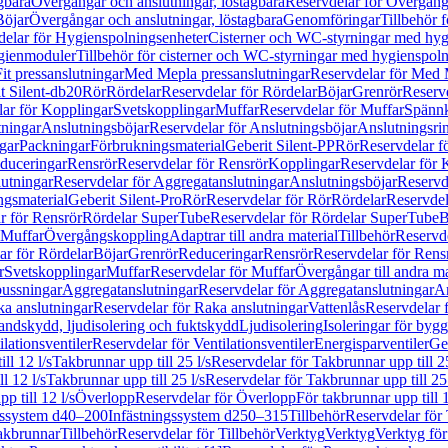
gbara
Övergångar och anslutningar, löstagbara
Reservdelar för Övergånga
Böjar
Övergångar och anslutningar, löstagbara
Genomföringar
Tillbehör 
delar för Hygienspolningsenheter
Cisterner och WC-styrningar med hyg
ygienmoduler
Tillbehör för cisterner och WC-styrningar med hygienspol
t pressanslutningar
Med Mepla pressanslutningar
Reservdelar för Med 
t Silent-db20
Rör
Rördelar
Reservdelar för Rördelar
Böjar
Grenrör
Reservd
ar för Kopplingar
Svetskopplingar
Muffar
Reservdelar för Muffar
Spännk
tningar
Anslutningsböjar
Reservdelar för Anslutningsböjar
Anslutningsri
gar
Packningar
Förbrukningsmaterial
Geberit Silent-PP
Rör
Reservdelar f
educeringar
Rensrör
Reservdelar för Rensrör
Kopplingar
Reservdelar för 
utningar
Reservdelar för Aggregatanslutningar
Anslutningsböjar
Reservd
ngsmaterial
Geberit Silent-Pro
Rör
Reservdelar för Rör
Rördelar
Reservdel
r för Rensrör
Rördelar SuperTube
Reservdelar för Rördelar SuperTube
B
 Muffar
Övergångskoppling
Adaptrar till andra material
Tillbehör
Reservde
ar för Rördelar
Böjar
Grenrör
Reduceringar
Rensrör
Reservdelar för Rens
r
Svetskopplingar
Muffar
Reservdelar för Muffar
Övergångar till andra ma
bussningar
Aggregatanslutningar
Reservdelar för Aggregatanslutningar
An
a anslutningar
Reservdelar för Raka anslutningar
Vattenlås
Reservdelar f
andskydd, ljudisolering och fuktskydd
Ljudisolering
Isoleringar för byg
ilationsventiler
Reservdelar för Ventilationsventiler
Energisparventiler
Ge
ll 12 l/s
Takbrunnar upp till 25 l/s
Reservdelar för Takbrunnar upp till 25
l 12 l/s
Takbrunnar upp till 25 l/s
Reservdelar för Takbrunnar upp till 25 
p till 12 l/s
Överlopp
Reservdelar för Överlopp
För takbrunnar upp till 1
gssystem d40–200
Infästningssystem d250–315
Tillbehör
Reservdelar för 
akbrunnar
Tillbehör
Reservdelar för Tillbehör
Verktyg
Verktyg
Verktyg för