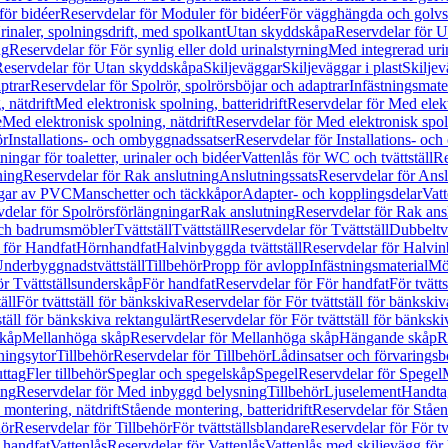
för bidéer
Reservdelar för Moduler för bidéer
För vägghängda och golvs
rinaler, spolningsdrift, med spolkant
Utan skyddskåpa
Reservdelar för 
ng
Reservdelar för För synlig eller dold urinalstyrning
Med integrerad uri
eservdelar för Utan skyddskåpa
Skiljeväggar
Skiljeväggar i plast
Skiljev
ptrar
Reservdelar för Spolrör, spolrörsböjar och adaptrar
Infästningsmate
 nätdrift
Med elektronisk spolning, batteridrift
Reservdelar för Med elektr
e
Med elektronisk spolning, nätdrift
Reservdelar för Med elektronisk spoln
ör
Installations- och ombyggnadssatser
Reservdelar för Installations- oc
ingar för toaletter, urinaler och bidéer
Vattenlås för WC och tvättställ
Re
ning
Reservdelar för Rak anslutning
Anslutningssats
Reservdelar för Ansl
ngar av PVC
Manschetter och täckkåpor
Adapter- och kopplingsdelar
Vatt
delar för Spolrörsförlängningar
Rak anslutning
Reservdelar för Rak ans
 och badrumsmöbler
Tvättställ
Tvättställ
Reservdelar för Tvättställ
Dubbeltvä
 för Handfat
Hörnhandfat
Halvinbyggda tvättställ
Reservdelar för Halvi
Underbyggnadstvättställ
Tillbehör
Propp för avlopp
Infästningsmaterial
Mö
ör Tvättställsunderskåp
För handfat
Reservdelar för För handfat
För tvätts
äll
För tvättställ för bänkskiva
Reservdelar för För tvättställ för bänkskiv
ställ för bänkskiva rektangulärt
Reservdelar för För tvättställ för bänkski
skåp
Mellanhöga skåp
Reservdelar för Mellanhöga skåp
Hängande skåp
R
ningsytor
Tillbehör
Reservdelar för Tillbehör
Lådinsatser och förvaringsb
uttag
Fler tillbehör
Speglar och spegelskåp
Spegel
Reservdelar för Spegel
ing
Reservdelar för Med inbyggd belysning
Tillbehör
Ljuselement
Handta
 montering, nätdrift
Stående montering, batteridrift
Reservdelar för Ståen
hör
Reservdelar för Tillbehör
För tvättställsblandare
Reservdelar för För tv
r handfat
Vattenlås
Reservdelar för Vattenlås
Vattenlås med skiljevägg för