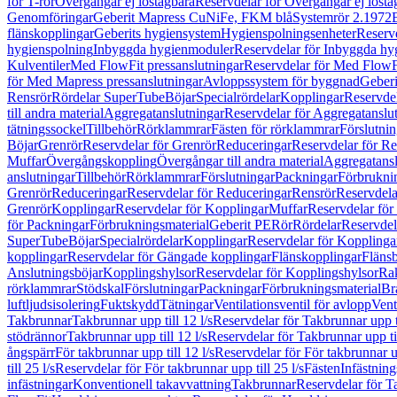
för T-rör
Övergångar ej löstagbara
Reservdelar för Övergångar ej lösta
Genomföringar
Geberit Mapress CuNiFe, FKM blå
Systemrör 2.1972
flänskopplingar
Geberits hygiensystem
Hygienspolningsenheter
Reserv
hygienspolning
Inbyggda hygienmoduler
Reservdelar för Inbyggda h
Kulventiler
Med FlowFit pressanslutningar
Reservdelar för Med FlowFi
för Med Mapress pressanslutningar
Avloppssystem för byggnad
Geberi
Rensrör
Rördelar SuperTube
Böjar
Specialrördelar
Kopplingar
Reservdel
till andra material
Aggregatanslutningar
Reservdelar för Aggregatanslu
tätningssockel
Tillbehör
Rörklammrar
Fästen för rörklammrar
Förslutnin
Böjar
Grenrör
Reservdelar för Grenrör
Reduceringar
Reservdelar för R
Muffar
Övergångskoppling
Övergångar till andra material
Aggregatansl
anslutningar
Tillbehör
Rörklammrar
Förslutningar
Packningar
Förbrukni
Grenrör
Reduceringar
Reservdelar för Reduceringar
Rensrör
Reservdela
Grenrör
Kopplingar
Reservdelar för Kopplingar
Muffar
Reservdelar för
för Packningar
Förbrukningsmaterial
Geberit PE
Rör
Rördelar
Reservdel
SuperTube
Böjar
Specialrördelar
Kopplingar
Reservdelar för Kopplinga
kopplingar
Reservdelar för Gängade kopplingar
Flänskopplingar
Fläns
Anslutningsböjar
Kopplingshylsor
Reservdelar för Kopplingshylsor
Rak
rörklammrar
Stödskal
Förslutningar
Packningar
Förbrukningsmaterial
Br
luftljudsisolering
Fuktskydd
Tätningar
Ventilationsventil för avlopp
Vent
Takbrunnar
Takbrunnar upp till 12 l/s
Reservdelar för Takbrunnar upp ti
stödrännor
Takbrunnar upp till 12 l/s
Reservdelar för Takbrunnar upp til
ångspärr
För takbrunnar upp till 12 l/s
Reservdelar för För takbrunnar up
till 25 l/s
Reservdelar för För takbrunnar upp till 25 l/s
Fästen
Infästnin
infästningar
Konventionell takavvattning
Takbrunnar
Reservdelar för T