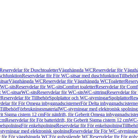
Reservdelar för Duschtoaletter
Vägghängda WC
Reservdelar för Vägg
schfunktion
Reservdelar för För WC-sitsar med duschfunktion
Tillbehör
itsar
Vägghängda WC
Reservdelar för Vägghängda WC
Toaletter
Reserv
WC-sits
Reservdelar för WC-sits
Comfort toaletter
Reservdelar för Comfo
t WC-sitsar
WC-sits
Reservdelar för WC-sits
WC-sittring
Reservdelar för
r
Reservdelar för Tillbehör
Spolplattor och WC-styrningar
Spolplattor
Rese
delar för För Omega inbyggnadscisterner
För Delta inbyggnadscisterne
Tillbehör
Förbrukningsmaterial
WC-styrningar med elektronisk spolning
rit Sigma cistern 12 cm
För nätdrift, för Geberit Omega inbyggnadscist
 cm
Reservdelar för För batteridrift, för Geberit Sigma cistern 12 cm
WC-s
belspolning
För enkelspolning
Reservdelar för För enkelspolning
Tillbeh
tyrningar med elektronisk spolning
Reservdelar för För WC-styrningar
r för För vägghängda WC
För golvstående WC
Reservdelar för För gol