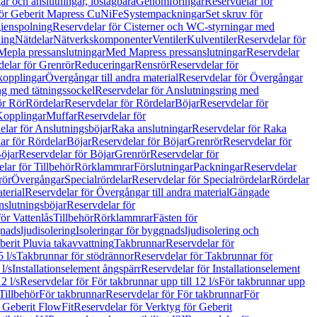
r och anslutningar, löstagbara
Genomföringar
Reservdelar för
för Geberit Mapress CuNiFe
Systempackningar
Set skruv för
ienspolning
Reservdelar för Cisterner och WC-styrningar med
ning
Nätdelar
Nätverkskomponenter
Ventiler
Kulventiler
Reservdelar för
Mepla pressanslutningar
Med Mapress pressanslutningar
Reservdelar
elar för Grenrör
Reduceringar
Rensrör
Reservdelar för
opplingar
Övergångar till andra material
Reservdelar för Övergångar
ng med tätningssockel
Reservdelar för Anslutningsring med
ör Rör
Rördelar
Reservdelar för Rördelar
Böjar
Reservdelar för
Kopplingar
Muffar
Reservdelar för
elar för Anslutningsböjar
Raka anslutningar
Reservdelar för Raka
ar för Rördelar
Böjar
Reservdelar för Böjar
Grenrör
Reservdelar för
öjar
Reservdelar för Böjar
Grenrör
Reservdelar för
lar för Tillbehör
Rörklammrar
Förslutningar
Packningar
Reservdelar
rör
Övergångar
Specialrördelar
Reservdelar för Specialrördelar
Rördelar
terial
Reservdelar för Övergångar till andra material
Gängade
slutningsböjar
Reservdelar för
ör Vattenlås
Tillbehör
Rörklammrar
Fästen för
gnadsljudisolering
Isoleringar för byggnadsljudisolering och
berit Pluvia takavvattning
Takbrunnar
Reservdelar för
 l/s
Takbrunnar för stödrännor
Reservdelar för Takbrunnar för
l/s
Installationselement ångspärr
Reservdelar för Installationselement
2 l/s
Reservdelar för För takbrunnar upp till 12 l/s
För takbrunnar upp
Tillbehör
För takbrunnar
Reservdelar för För takbrunnar
För
 Geberit FlowFit
Reservdelar för Verktyg för Geberit