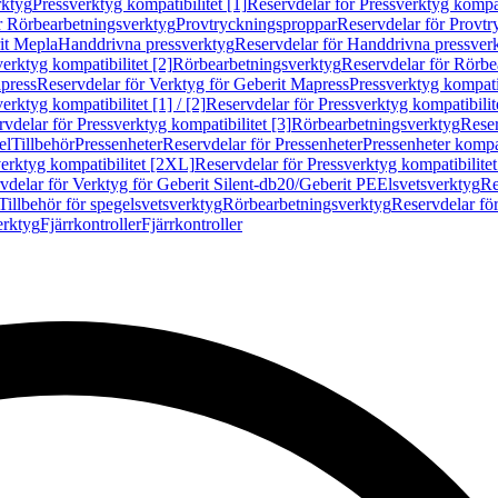
rktyg
Pressverktyg kompatibilitet [1]
Reservdelar för Pressverktyg kompati
r Rörbearbetningsverktyg
Provtryckningsproppar
Reservdelar för Provt
it Mepla
Handdrivna pressverktyg
Reservdelar för Handdrivna pressver
erktyg kompatibilitet [2]
Rörbearbetningsverktyg
Reservdelar för Rörbe
press
Reservdelar för Verktyg för Geberit Mapress
Pressverktyg kompatib
erktyg kompatibilitet [1] / [2]
Reservdelar för Pressverktyg kompatibilitet
vdelar för Pressverktyg kompatibilitet [3]
Rörbearbetningsverktyg
Reser
el
Tillbehör
Pressenheter
Reservdelar för Pressenheter
Pressenheter kompat
erktyg kompatibilitet [2XL]
Reservdelar för Pressverktyg kompatibilite
vdelar för Verktyg för Geberit Silent-db20/Geberit PE
Elsvetsverktyg
Re
Tillbehör för spegelsvetsverktyg
Rörbearbetningsverktyg
Reservdelar fö
erktyg
Fjärrkontroller
Fjärrkontroller