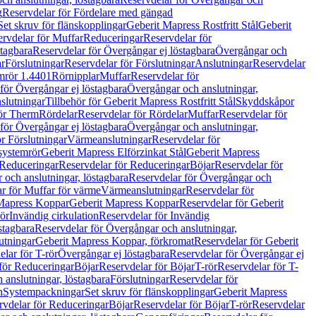
g
Reservdelar för Fördelare med gängad
Set skruv för flänskopplingar
Geberit Mapress Rostfritt Stål
Geberit
rvdelar för Muffar
Reduceringar
Reservdelar för
tagbara
Reservdelar för Övergångar ej löstagbara
Övergångar och
r
Förslutningar
Reservdelar för Förslutningar
Anslutningar
Reservdelar
mrör 1.4401
Rörnipplar
Muffar
Reservdelar för
för Övergångar ej löstagbara
Övergångar och anslutningar,
slutningar
Tillbehör för Geberit Mapress Rostfritt Stål
Skyddskåpor
ör Therm
Rördelar
Reservdelar för Rördelar
Muffar
Reservdelar för
för Övergångar ej löstagbara
Övergångar och anslutningar,
r Förslutningar
Värmeanslutningar
Reservdelar för
 systemrör
Geberit Mapress Elförzinkat Stål
Geberit Mapress
Reduceringar
Reservdelar för Reduceringar
Böjar
Reservdelar för
och anslutningar, löstagbara
Reservdelar för Övergångar och
r för Muffar för värme
Värmeanslutningar
Reservdelar för
Mapress Koppar
Geberit Mapress Koppar
Reservdelar för Geberit
rör
Invändig cirkulation
Reservdelar för Invändig
stagbara
Reservdelar för Övergångar och anslutningar,
utningar
Geberit Mapress Koppar, förkromat
Reservdelar för Geberit
lar för T-rör
Övergångar ej löstagbara
Reservdelar för Övergångar ej
för Reduceringar
Böjar
Reservdelar för Böjar
T-rör
Reservdelar för T-
 anslutningar, löstagbara
Förslutningar
Reservdelar för
n
Systempackningar
Set skruv för flänskopplingar
Geberit Mapress
rvdelar för Reduceringar
Böjar
Reservdelar för Böjar
T-rör
Reservdelar