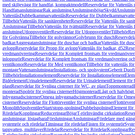
med skiljevägg för handfat, kompaktmodell
Reservdelar för Vattenlås
Handfatsanslutningar
Rak anslutning
Anslutningsböjar
Skydd
Anslutnin
Vattenlås
Dubbelkammarvattenlås
Reservdelar för Dubbelkammarvatte
Tillbehör
Vattenlås för sanitärenheter
Reservdelar för Vattenlås för sani
Anslutningar
Tillbehör
Vattenlås för tvättställ
Reservdelar för Vattenlås fö
anslutning
Utloppsventiler
Reservdelar för Utloppsventiler
Tillbehör
Res
för Golvränna
Tillbehör för golvrännor
Golvbrunn för dusch
Reservdela
badkar
Aggregatanslutningar för duschar och badkar
Vattenlås för dus
avlopp
Reservdelar för Propp för avlopp
Vattenlås för badkar, d52
Reser
vredmanövrering
Reservdelar för Komplett frontsats för vredmanövrer
inloppsrör
Reservdelar för Komplett frontsats för vredmanövrering och
ventilkonor
Reservdelar för Med ventilkonor
Tillbehör för vattenlås fö
montage
Vattenanslutningar
Installations- och spolsystem
Geberit Duof
Tillbehör
Installationselement
Reservdelar för Installationselement
Elem
Bidéelement
Urinalelement
Reservdelar för Urinalelement
Element för 
plast
Reservdelar för Synliga cisterner för WC, av plast
Toppmonterad
monterad
Spolrör för synliga cisterner
Högmonterad
Lågt och halvhögt
inbyggnadscisterner
Omega inbyggnadscisterner
Reservdelar för Omeg
cisterner
Reservdelar för Flottörventiler för synliga cisterner
Flottörvent
Monolith
Spolventiler
Start/stopp-spolning
Dubbelspolning
Element för 
Rördelar
Kopplingar
Reduceringar
Böjar
T-rör
Invändig cirkulation
Reser
anslutningar, löstagbara
Förslutningar
Anslutningar
Fördelare med gäng
systemrör och rördelar
Tätningar för rördelar
Fästen för systemrör
Syst
tappvatten, multilayer
Rördelar
Reservdelar för Rördelar
Kopplingar
Res
T-rör
Invändig cirkulation
Reservdelar för Invändig cirkulation
Övergång