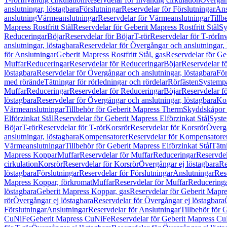
anslutningar, löstagbara
Förslutningar
Reservdelar för Förslutningar
Ans
anslutning
Värmeanslutningar
Reservdelar för Värmeanslutningar
Tillb
Mapress Rostfritt Stål
Reservdelar för Geberit Mapress Rostfritt Stål
Sy
Reduceringar
Böjar
Reservdelar för Böjar
T-rör
Reservdelar för T-rör
In
anslutningar, löstagbara
Reservdelar för Övergångar och anslutningar, 
för Anslutningar
Geberit Mapress Rostfritt Stål, gas
Reservdelar för Geb
Muffar
Reduceringar
Reservdelar för Reduceringar
Böjar
Reservdelar f
löstagbara
Reservdelar för Övergångar och anslutningar, löstagbara
För
med rörände
Tätningar för rörledningar och rördelar
Rörfästen
Systemp
Muffar
Reduceringar
Reservdelar för Reduceringar
Böjar
Reservdelar f
löstagbara
Reservdelar för Övergångar och anslutningar, löstagbara
Ko
Värmeanslutningar
Tillbehör för Geberit Mapress Therm
Skyddskåpor 
Elförzinkat Stål
Reservdelar för Geberit Mapress Elförzinkat Stål
Syste
Böjar
T-rör
Reservdelar för T-rör
Korsrör
Reservdelar för Korsrör
Övergå
anslutningar, löstagbara
Kompensatorer
Reservdelar för Kompensatore
Värmeanslutningar
Tillbehör för Geberit Mapress Elförzinkat Stål
Tätn
Mapress Koppar
Muffar
Reservdelar för Muffar
Reduceringar
Reservdel
cirkulation
Korsrör
Reservdelar för Korsrör
Övergångar ej löstagbara
Re
löstagbara
Förslutningar
Reservdelar för Förslutningar
Anslutningar
Res
Mapress Koppar, förkromat
Muffar
Reservdelar för Muffar
Reducering
löstagbara
Geberit Mapress Koppar, gas
Reservdelar för Geberit Mapr
rör
Övergångar ej löstagbara
Reservdelar för Övergångar ej löstagbara
Förslutningar
Anslutningar
Reservdelar för Anslutningar
Tillbehör för
CuNiFe
Geberit Mapress CuNiFe
Reservdelar för Geberit Mapress C