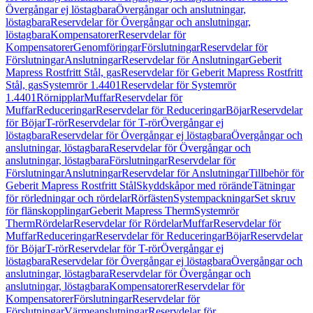
Övergångar ej löstagbara
Övergångar och anslutningar,
löstagbara
Reservdelar för Övergångar och anslutningar,
löstagbara
Kompensatorer
Reservdelar för
Kompensatorer
Genomföringar
Förslutningar
Reservdelar för
Förslutningar
Anslutningar
Reservdelar för Anslutningar
Geberit
Mapress Rostfritt Stål, gas
Reservdelar för Geberit Mapress Rostfritt
Stål, gas
Systemrör 1.4401
Reservdelar för Systemrör
1.4401
Rörnipplar
Muffar
Reservdelar för
Muffar
Reduceringar
Reservdelar för Reduceringar
Böjar
Reservdelar
för Böjar
T-rör
Reservdelar för T-rör
Övergångar ej
löstagbara
Reservdelar för Övergångar ej löstagbara
Övergångar och
anslutningar, löstagbara
Reservdelar för Övergångar och
anslutningar, löstagbara
Förslutningar
Reservdelar för
Förslutningar
Anslutningar
Reservdelar för Anslutningar
Tillbehör för
Geberit Mapress Rostfritt Stål
Skyddskåpor med rörände
Tätningar
för rörledningar och rördelar
Rörfästen
Systempackningar
Set skruv
för flänskopplingar
Geberit Mapress Therm
Systemrör
Therm
Rördelar
Reservdelar för Rördelar
Muffar
Reservdelar för
Muffar
Reduceringar
Reservdelar för Reduceringar
Böjar
Reservdelar
för Böjar
T-rör
Reservdelar för T-rör
Övergångar ej
löstagbara
Reservdelar för Övergångar ej löstagbara
Övergångar och
anslutningar, löstagbara
Reservdelar för Övergångar och
anslutningar, löstagbara
Kompensatorer
Reservdelar för
Kompensatorer
Förslutningar
Reservdelar för
Förslutningar
Värmeanslutningar
Reservdelar för