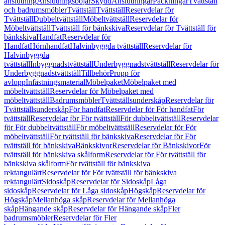
anslutning
Anslutningsböjar
Skydd
Anslutningar
Packningar
Tvättställ
och badrumsmöbler
Tvättställ
Tvättställ
Reservdelar för
Tvättställ
Dubbeltvättställ
Möbeltvättställ
Reservdelar för
Möbeltvättställ
Tvättställ för bänkskiva
Reservdelar för Tvättställ för
bänkskiva
Handfat
Reservdelar för
Handfat
Hörnhandfat
Halvinbyggda tvättställ
Reservdelar för
Halvinbyggda
tvättställ
Inbyggnadstvättställ
Underbyggnadstvättställ
Reservdelar för
Underbyggnadstvättställ
Tillbehör
Propp för
avlopp
Infästningsmaterial
Möbelpaket
Möbelpaket med
möbeltvättställ
Reservdelar för Möbelpaket med
möbeltvättställ
Badrumsmöbler
Tvättställsunderskåp
Reservdelar för
Tvättställsunderskåp
För handfat
Reservdelar för För handfat
För
tvättställ
Reservdelar för För tvättställ
För dubbeltvättställ
Reservdelar
för För dubbeltvättställ
För möbeltvättställ
Reservdelar för För
möbeltvättställ
För tvättställ för bänkskiva
Reservdelar för För
tvättställ för bänkskiva
Bänkskivor
Reservdelar för Bänkskivor
För
tvättställ för bänkskiva skålform
Reservdelar för För tvättställ för
bänkskiva skålform
För tvättställ för bänkskiva
rektangulärt
Reservdelar för För tvättställ för bänkskiva
rektangulärt
Sidoskåp
Reservdelar för Sidoskåp
Låga
sidoskåp
Reservdelar för Låga sidoskåp
Högskåp
Reservdelar för
Högskåp
Mellanhöga skåp
Reservdelar för Mellanhöga
skåp
Hängande skåp
Reservdelar för Hängande skåp
Fler
badrumsmöbler
Reservdelar för Fler