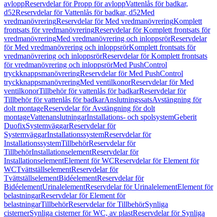
avlopp
Reservdelar för Propp för avlopp
Vattenlås för badkar,
d52
Reservdelar för Vattenlås för badkar, d52
Med
vredmanövrering
Reservdelar för Med vredmanövrering
Komplett
frontsats för vredmanövrering
Reservdelar för Komplett frontsats för
vredmanövrering
Med vredmanövrering och inloppsrör
Reservdelar
för Med vredmanövrering och inloppsrör
Komplett frontsats för
vredmanövrering och inloppsrör
Reservdelar för Komplett frontsats
för vredmanövrering och inloppsrör
Med PushControl
tryckknappsmanövrering
Reservdelar för Med PushControl
tryckknappsmanövrering
Med ventilkonor
Reservdelar för Med
ventilkonor
Tillbehör för vattenlås för badkar
Reservdelar för
Tillbehör för vattenlås för badkar
Anslutningssats
Avstängning för
dolt montage
Reservdelar för Avstängning för dolt
montage
Vattenanslutningar
Installations- och spolsystem
Geberit
Duofix
Systemväggar
Reservdelar för
Systemväggar
Installationssystem
Reservdelar för
Installationssystem
Tillbehör
Reservdelar för
Tillbehör
Installationselement
Reservdelar för
Installationselement
Element för WC
Reservdelar för Element för
WC
Tvättställselement
Reservdelar för
Tvättställselement
Bidéelement
Reservdelar för
Bidéelement
Urinalelement
Reservdelar för Urinalelement
Element för
belastningar
Reservdelar för Element för
belastningar
Tillbehör
Reservdelar för Tillbehör
Synliga
cisterner
Synliga cisterner för WC, av plast
Reservdelar för Synliga