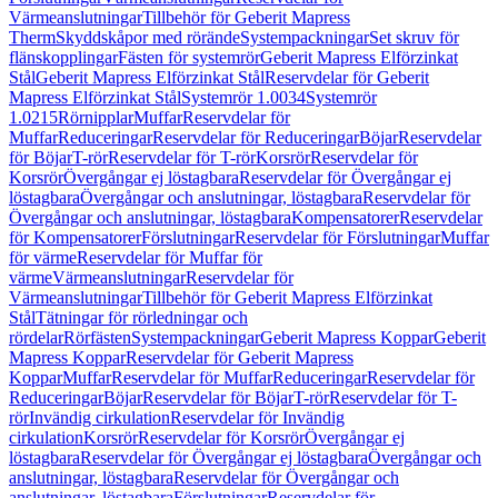
Värmeanslutningar
Tillbehör för Geberit Mapress
Therm
Skyddskåpor med rörände
Systempackningar
Set skruv för
flänskopplingar
Fästen för systemrör
Geberit Mapress Elförzinkat
Stål
Geberit Mapress Elförzinkat Stål
Reservdelar för Geberit
Mapress Elförzinkat Stål
Systemrör 1.0034
Systemrör
1.0215
Rörnipplar
Muffar
Reservdelar för
Muffar
Reduceringar
Reservdelar för Reduceringar
Böjar
Reservdelar
för Böjar
T-rör
Reservdelar för T-rör
Korsrör
Reservdelar för
Korsrör
Övergångar ej löstagbara
Reservdelar för Övergångar ej
löstagbara
Övergångar och anslutningar, löstagbara
Reservdelar för
Övergångar och anslutningar, löstagbara
Kompensatorer
Reservdelar
för Kompensatorer
Förslutningar
Reservdelar för Förslutningar
Muffar
för värme
Reservdelar för Muffar för
värme
Värmeanslutningar
Reservdelar för
Värmeanslutningar
Tillbehör för Geberit Mapress Elförzinkat
Stål
Tätningar för rörledningar och
rördelar
Rörfästen
Systempackningar
Geberit Mapress Koppar
Geberit
Mapress Koppar
Reservdelar för Geberit Mapress
Koppar
Muffar
Reservdelar för Muffar
Reduceringar
Reservdelar för
Reduceringar
Böjar
Reservdelar för Böjar
T-rör
Reservdelar för T-
rör
Invändig cirkulation
Reservdelar för Invändig
cirkulation
Korsrör
Reservdelar för Korsrör
Övergångar ej
löstagbara
Reservdelar för Övergångar ej löstagbara
Övergångar och
anslutningar, löstagbara
Reservdelar för Övergångar och
anslutningar, löstagbara
Förslutningar
Reservdelar för