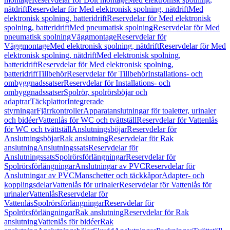
nätdrift
Reservdelar för Med elektronisk spolning, nätdrift
Med
elektronisk spolning, batteridrift
Reservdelar för Med elektronisk
spolning, batteridrift
Med pneumatisk spolning
Reservdelar för Med
pneumatisk spolning
Väggmontage
Reservdelar för
Väggmontage
Med elektronisk spolning, nätdrift
Reservdelar för Med
elektronisk spolning, nätdrift
Med elektronisk spolning,
batteridrift
Reservdelar för Med elektronisk spolning,
batteridrift
Tillbehör
Reservdelar för Tillbehör
Installations- och
ombyggnadssatser
Reservdelar för Installations- och
ombyggnadssatser
Spolrör, spolrörsböjar och
adaptrar
Täckplattor
Integrerade
styrningar
Fjärrkontroller
Apparatanslutningar för toaletter, urinaler
och bidéer
Vattenlås för WC och tvättställ
Reservdelar för Vattenlås
för WC och tvättställ
Anslutningsböjar
Reservdelar för
Anslutningsböjar
Rak anslutning
Reservdelar för Rak
anslutning
Anslutningssats
Reservdelar för
Anslutningssats
Spolrörsförlängningar
Reservdelar för
Spolrörsförlängningar
Anslutningar av PVC
Reservdelar för
Anslutningar av PVC
Manschetter och täckkåpor
Adapter- och
kopplingsdelar
Vattenlås för urinaler
Reservdelar för Vattenlås för
urinaler
Vattenlås
Reservdelar för
Vattenlås
Spolrörsförlängningar
Reservdelar för
Spolrörsförlängningar
Rak anslutning
Reservdelar för Rak
anslutning
Vattenlås för bidéer
Rak