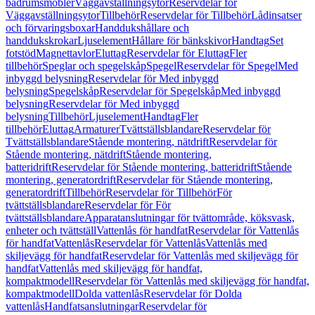
badrumsmöbler
Väggavställningsytor
Reservdelar för
Väggavställningsytor
Tillbehör
Reservdelar för Tillbehör
Lådinsatser
och förvaringsboxar
Handdukshållare och
handdukskrokar
Ljuselement
Hållare för bänkskivor
Handtag
Set
fotstöd
Magnettavlor
Eluttag
Reservdelar för Eluttag
Fler
tillbehör
Speglar och spegelskåp
Spegel
Reservdelar för Spegel
Med
inbyggd belysning
Reservdelar för Med inbyggd
belysning
Spegelskåp
Reservdelar för Spegelskåp
Med inbyggd
belysning
Reservdelar för Med inbyggd
belysning
Tillbehör
Ljuselement
Handtag
Fler
tillbehör
Eluttag
Armaturer
Tvättställsblandare
Reservdelar för
Tvättställsblandare
Stående montering, nätdrift
Reservdelar för
Stående montering, nätdrift
Stående montering,
batteridrift
Reservdelar för Stående montering, batteridrift
Stående
montering, generatordrift
Reservdelar för Stående montering,
generatordrift
Tillbehör
Reservdelar för Tillbehör
För
tvättställsblandare
Reservdelar för För
tvättställsblandare
Apparatanslutningar för tvättområde, köksvask,
enheter och tvättställ
Vattenlås för handfat
Reservdelar för Vattenlås
för handfat
Vattenlås
Reservdelar för Vattenlås
Vattenlås med
skiljevägg för handfat
Reservdelar för Vattenlås med skiljevägg för
handfat
Vattenlås med skiljevägg för handfat,
kompaktmodell
Reservdelar för Vattenlås med skiljevägg för handfat,
kompaktmodell
Dolda vattenlås
Reservdelar för Dolda
vattenlås
Handfatsanslutningar
Reservdelar för