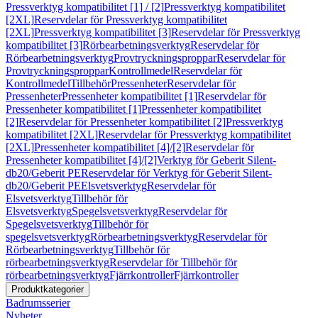
Pressverktyg kompatibilitet [1] / [2]
Pressverktyg kompatibilitet
[2XL]
Reservdelar för Pressverktyg kompatibilitet
[2XL]
Pressverktyg kompatibilitet [3]
Reservdelar för Pressverktyg
kompatibilitet [3]
Rörbearbetningsverktyg
Reservdelar för
Rörbearbetningsverktyg
Provtryckningsproppar
Reservdelar för
Provtryckningsproppar
Kontrollmedel
Reservdelar för
Kontrollmedel
Tillbehör
Pressenheter
Reservdelar för
Pressenheter
Pressenheter kompatibilitet [1]
Reservdelar för
Pressenheter kompatibilitet [1]
Pressenheter kompatibilitet
[2]
Reservdelar för Pressenheter kompatibilitet [2]
Pressverktyg
kompatibilitet [2XL]
Reservdelar för Pressverktyg kompatibilitet
[2XL]
Pressenheter kompatibilitet [4]/[2]
Reservdelar för
Pressenheter kompatibilitet [4]/[2]
Verktyg för Geberit Silent-
db20/Geberit PE
Reservdelar för Verktyg för Geberit Silent-
db20/Geberit PE
Elsvetsverktyg
Reservdelar för
Elsvetsverktyg
Tillbehör för
Elsvetsverktyg
Spegelsvetsverktyg
Reservdelar för
Spegelsvetsverktyg
Tillbehör för
spegelsvetsverktyg
Rörbearbetningsverktyg
Reservdelar för
Rörbearbetningsverktyg
Tillbehör för
rörbearbetningsverktyg
Reservdelar för Tillbehör för
rörbearbetningsverktyg
Fjärrkontroller
Fjärrkontroller
Produktkategorier
Badrumsserier
Nyheter