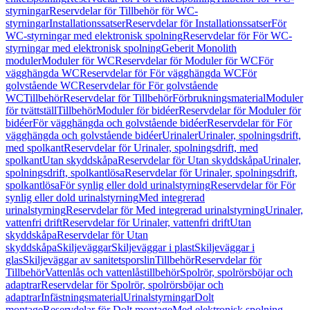
styrningar
Reservdelar för Tillbehör för WC-
styrningar
Installationssatser
Reservdelar för Installationssatser
För
WC-styrningar med elektronisk spolning
Reservdelar för För WC-
styrningar med elektronisk spolning
Geberit Monolith
moduler
Moduler för WC
Reservdelar för Moduler för WC
För
vägghängda WC
Reservdelar för För vägghängda WC
För
golvstående WC
Reservdelar för För golvstående
WC
Tillbehör
Reservdelar för Tillbehör
Förbrukningsmaterial
Moduler
för tvättställ
Tillbehör
Moduler för bidéer
Reservdelar för Moduler för
bidéer
För vägghängda och golvstående bidéer
Reservdelar för För
vägghängda och golvstående bidéer
Urinaler
Urinaler, spolningsdrift,
med spolkant
Reservdelar för Urinaler, spolningsdrift, med
spolkant
Utan skyddskåpa
Reservdelar för Utan skyddskåpa
Urinaler,
spolningsdrift, spolkantlösa
Reservdelar för Urinaler, spolningsdrift,
spolkantlösa
För synlig eller dold urinalstyrning
Reservdelar för För
synlig eller dold urinalstyrning
Med integrerad
urinalstyrning
Reservdelar för Med integrerad urinalstyrning
Urinaler,
vattenfri drift
Reservdelar för Urinaler, vattenfri drift
Utan
skyddskåpa
Reservdelar för Utan
skyddskåpa
Skiljeväggar
Skiljeväggar i plast
Skiljeväggar i
glas
Skiljeväggar av sanitetsporslin
Tillbehör
Reservdelar för
Tillbehör
Vattenlås och vattenlåstillbehör
Spolrör, spolrörsböjar och
adaptrar
Reservdelar för Spolrör, spolrörsböjar och
adaptrar
Infästningsmaterial
Urinalstyrningar
Dolt
montage
Reservdelar för Dolt montage
Med elektronisk spolning,