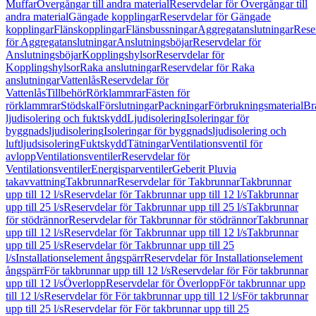
Muffar
Övergångar till andra material
Reservdelar för Övergångar till
andra material
Gängade kopplingar
Reservdelar för Gängade
kopplingar
Flänskopplingar
Flänsbussningar
Aggregatanslutningar
Rese
för Aggregatanslutningar
Anslutningsböjar
Reservdelar för
Anslutningsböjar
Kopplingshylsor
Reservdelar för
Kopplingshylsor
Raka anslutningar
Reservdelar för Raka
anslutningar
Vattenlås
Reservdelar för
Vattenlås
Tillbehör
Rörklammrar
Fästen för
rörklammrar
Stödskal
Förslutningar
Packningar
Förbrukningsmaterial
Br
ljudisolering och fuktskydd
Ljudisolering
Isoleringar för
byggnadsljudisolering
Isoleringar för byggnadsljudisolering och
luftljudsisolering
Fuktskydd
Tätningar
Ventilationsventil för
avlopp
Ventilationsventiler
Reservdelar för
Ventilationsventiler
Energisparventiler
Geberit Pluvia
takavvattning
Takbrunnar
Reservdelar för Takbrunnar
Takbrunnar
upp till 12 l/s
Reservdelar för Takbrunnar upp till 12 l/s
Takbrunnar
upp till 25 l/s
Reservdelar för Takbrunnar upp till 25 l/s
Takbrunnar
för stödrännor
Reservdelar för Takbrunnar för stödrännor
Takbrunnar
upp till 12 l/s
Reservdelar för Takbrunnar upp till 12 l/s
Takbrunnar
upp till 25 l/s
Reservdelar för Takbrunnar upp till 25
l/s
Installationselement ångspärr
Reservdelar för Installationselement
ångspärr
För takbrunnar upp till 12 l/s
Reservdelar för För takbrunnar
upp till 12 l/s
Överlopp
Reservdelar för Överlopp
För takbrunnar upp
till 12 l/s
Reservdelar för För takbrunnar upp till 12 l/s
För takbrunnar
upp till 25 l/s
Reservdelar för För takbrunnar upp till 25