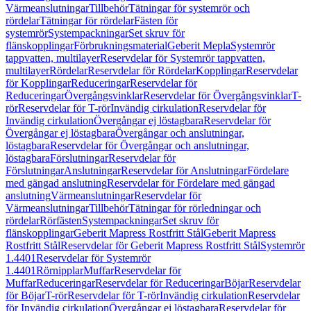
Värmeanslutningar
Tillbehör
Tätningar för systemrör och
rördelar
Tätningar för rördelar
Fästen för
systemrör
Systempackningar
Set skruv för
flänskopplingar
Förbrukningsmaterial
Geberit Mepla
Systemrör
tappvatten, multilayer
Reservdelar för Systemrör tappvatten,
multilayer
Rördelar
Reservdelar för Rördelar
Kopplingar
Reservdelar
för Kopplingar
Reduceringar
Reservdelar för
Reduceringar
Övergångsvinklar
Reservdelar för Övergångsvinklar
T-
rör
Reservdelar för T-rör
Invändig cirkulation
Reservdelar för
Invändig cirkulation
Övergångar ej löstagbara
Reservdelar för
Övergångar ej löstagbara
Övergångar och anslutningar,
löstagbara
Reservdelar för Övergångar och anslutningar,
löstagbara
Förslutningar
Reservdelar för
Förslutningar
Anslutningar
Reservdelar för Anslutningar
Fördelare
med gängad anslutning
Reservdelar för Fördelare med gängad
anslutning
Värmeanslutningar
Reservdelar för
Värmeanslutningar
Tillbehör
Tätningar för rörledningar och
rördelar
Rörfästen
Systempackningar
Set skruv för
flänskopplingar
Geberit Mapress Rostfritt Stål
Geberit Mapress
Rostfritt Stål
Reservdelar för Geberit Mapress Rostfritt Stål
Systemrör
1.4401
Reservdelar för Systemrör
1.4401
Rörnipplar
Muffar
Reservdelar för
Muffar
Reduceringar
Reservdelar för Reduceringar
Böjar
Reservdelar
för Böjar
T-rör
Reservdelar för T-rör
Invändig cirkulation
Reservdelar
för Invändig cirkulation
Övergångar ej löstagbara
Reservdelar för