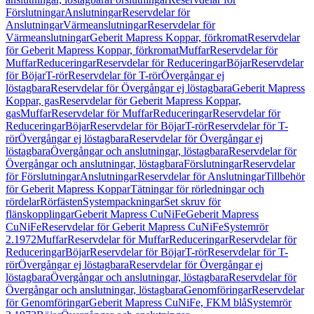
Förslutningar
Anslutningar
Reservdelar för
Anslutningar
Värmeanslutningar
Reservdelar för
Värmeanslutningar
Geberit Mapress Koppar, förkromat
Reservdelar
för Geberit Mapress Koppar, förkromat
Muffar
Reservdelar för
Muffar
Reduceringar
Reservdelar för Reduceringar
Böjar
Reservdelar
för Böjar
T-rör
Reservdelar för T-rör
Övergångar ej
löstagbara
Reservdelar för Övergångar ej löstagbara
Geberit Mapress
Koppar, gas
Reservdelar för Geberit Mapress Koppar,
gas
Muffar
Reservdelar för Muffar
Reduceringar
Reservdelar för
Reduceringar
Böjar
Reservdelar för Böjar
T-rör
Reservdelar för T-
rör
Övergångar ej löstagbara
Reservdelar för Övergångar ej
löstagbara
Övergångar och anslutningar, löstagbara
Reservdelar för
Övergångar och anslutningar, löstagbara
Förslutningar
Reservdelar
för Förslutningar
Anslutningar
Reservdelar för Anslutningar
Tillbehör
för Geberit Mapress Koppar
Tätningar för rörledningar och
rördelar
Rörfästen
Systempackningar
Set skruv för
flänskopplingar
Geberit Mapress CuNiFe
Geberit Mapress
CuNiFe
Reservdelar för Geberit Mapress CuNiFe
Systemrör
2.1972
Muffar
Reservdelar för Muffar
Reduceringar
Reservdelar för
Reduceringar
Böjar
Reservdelar för Böjar
T-rör
Reservdelar för T-
rör
Övergångar ej löstagbara
Reservdelar för Övergångar ej
löstagbara
Övergångar och anslutningar, löstagbara
Reservdelar för
Övergångar och anslutningar, löstagbara
Genomföringar
Reservdelar
för Genomföringar
Geberit Mapress CuNiFe, FKM blå
Systemrör