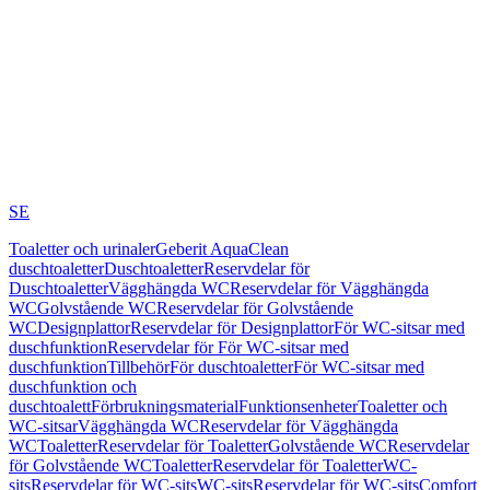
SE
Toaletter och urinaler
Geberit AquaClean
duschtoaletter
Duschtoaletter
Reservdelar för
Duschtoaletter
Vägghängda WC
Reservdelar för Vägghängda
WC
Golvstående WC
Reservdelar för Golvstående
WC
Designplattor
Reservdelar för Designplattor
För WC-sitsar med
duschfunktion
Reservdelar för För WC-sitsar med
duschfunktion
Tillbehör
För duschtoaletter
För WC-sitsar med
duschfunktion och
duschtoalett
Förbrukningsmaterial
Funktionsenheter
Toaletter och
WC-sitsar
Vägghängda WC
Reservdelar för Vägghängda
WC
Toaletter
Reservdelar för Toaletter
Golvstående WC
Reservdelar
för Golvstående WC
Toaletter
Reservdelar för Toaletter
WC-
sits
Reservdelar för WC-sits
WC-sits
Reservdelar för WC-sits
Comfort