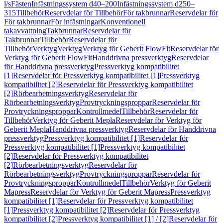
l/s
Fästen
Infästningssystem d40–200
Infästningssystem d250–
315
Tillbehör
Reservdelar för Tillbehör
För takbrunnar
Reservdelar för
För takbrunnar
För infästningar
Konventionell
takavvattning
Takbrunnar
Reservdelar för
Takbrunnar
Tillbehör
Reservdelar för
Tillbehör
Verktyg
Verktyg
Verktyg för Geberit FlowFit
Reservdelar för
Verktyg för Geberit FlowFit
Handdrivna pressverktyg
Reservdelar
för Handdrivna pressverktyg
Pressverktyg kompatibilitet
[1]
Reservdelar för Pressverktyg kompatibilitet [1]
Pressverktyg
kompatibilitet [2]
Reservdelar för Pressverktyg kompatibilitet
[2]
Rörbearbetningsverktyg
Reservdelar för
Rörbearbetningsverktyg
Provtryckningsproppar
Reservdelar för
Provtryckningsproppar
Kontrollmedel
Tillbehör
Reservdelar för
Tillbehör
Verktyg för Geberit Mepla
Reservdelar för Verktyg för
Geberit Mepla
Handdrivna pressverktyg
Reservdelar för Handdrivna
pressverktyg
Pressverktyg kompatibilitet [1]
Reservdelar för
Pressverktyg kompatibilitet [1]
Pressverktyg kompatibilitet
[2]
Reservdelar för Pressverktyg kompatibilitet
[2]
Rörbearbetningsverktyg
Reservdelar för
Rörbearbetningsverktyg
Provtryckningsproppar
Reservdelar för
Provtryckningsproppar
Kontrollmedel
Tillbehör
Verktyg för Geberit
Mapress
Reservdelar för Verktyg för Geberit Mapress
Pressverktyg
kompatibilitet [1]
Reservdelar för Pressverktyg kompatibilitet
[1]
Pressverktyg kompatibilitet [2]
Reservdelar för Pressverktyg
kompatibilitet [2]
Pressverktyg kompatibilitet [1] / [2]
Reservdelar för