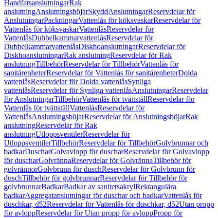
Handfatsanslutningar
Rak
anslutning
Anslutningsböjar
Skydd
Anslutningar
Reservdelar för
Anslutningar
Packningar
Vattenlås för köksvaskar
Reservdelar för
Vattenlås för köksvaskar
Vattenlås
Reservdelar för
Vattenlås
Dubbelkammarvattenlås
Reservdelar för
Dubbelkammarvattenlås
Diskhoanslutningar
Reservdelar för
Diskhoanslutningar
Rak anslutning
Reservdelar för Rak
anslutning
Tillbehör
Reservdelar för Tillbehör
Vattenlås för
sanitärenheter
Reservdelar för Vattenlås för sanitärenheter
Dolda
vattenlås
Reservdelar för Dolda vattenlås
Synliga
vattenlås
Reservdelar för Synliga vattenlås
Anslutningar
Reservdelar
för Anslutningar
Tillbehör
Vattenlås för tvättställ
Reservdelar för
Vattenlås för tvättställ
Vattenlås
Reservdelar för
Vattenlås
Anslutningsböjar
Reservdelar för Anslutningsböjar
Rak
anslutning
Reservdelar för Rak
anslutning
Utloppsventiler
Reservdelar för
Utloppsventiler
Tillbehör
Reservdelar för Tillbehör
Golvbrunnar och
badkar
Duschar
Golvavlopp för duschar
Reservdelar för Golvavlopp
för duschar
Golvränna
Reservdelar för Golvränna
Tillbehör för
golvrännor
Golvbrunn för dusch
Reservdelar för Golvbrunn för
dusch
Tillbehör för golvbrunnar
Reservdelar för Tillbehör för
golvbrunnar
Badkar
Badkar av sanitetsakryl
Rektangulära
badkar
Aggregatanslutningar för duschar och badkar
Vattenlås för
duschkar, d52
Reservdelar för Vattenlås för duschkar, d52
Utan propp
för avlopp
Reservdelar för Utan propp för avlopp
Propp för