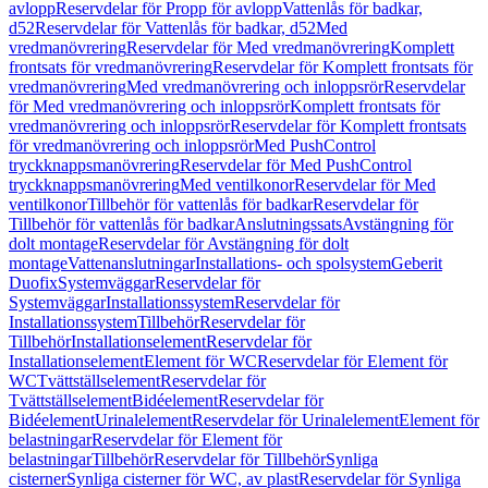
avlopp
Reservdelar för Propp för avlopp
Vattenlås för badkar,
d52
Reservdelar för Vattenlås för badkar, d52
Med
vredmanövrering
Reservdelar för Med vredmanövrering
Komplett
frontsats för vredmanövrering
Reservdelar för Komplett frontsats för
vredmanövrering
Med vredmanövrering och inloppsrör
Reservdelar
för Med vredmanövrering och inloppsrör
Komplett frontsats för
vredmanövrering och inloppsrör
Reservdelar för Komplett frontsats
för vredmanövrering och inloppsrör
Med PushControl
tryckknappsmanövrering
Reservdelar för Med PushControl
tryckknappsmanövrering
Med ventilkonor
Reservdelar för Med
ventilkonor
Tillbehör för vattenlås för badkar
Reservdelar för
Tillbehör för vattenlås för badkar
Anslutningssats
Avstängning för
dolt montage
Reservdelar för Avstängning för dolt
montage
Vattenanslutningar
Installations- och spolsystem
Geberit
Duofix
Systemväggar
Reservdelar för
Systemväggar
Installationssystem
Reservdelar för
Installationssystem
Tillbehör
Reservdelar för
Tillbehör
Installationselement
Reservdelar för
Installationselement
Element för WC
Reservdelar för Element för
WC
Tvättställselement
Reservdelar för
Tvättställselement
Bidéelement
Reservdelar för
Bidéelement
Urinalelement
Reservdelar för Urinalelement
Element för
belastningar
Reservdelar för Element för
belastningar
Tillbehör
Reservdelar för Tillbehör
Synliga
cisterner
Synliga cisterner för WC, av plast
Reservdelar för Synliga