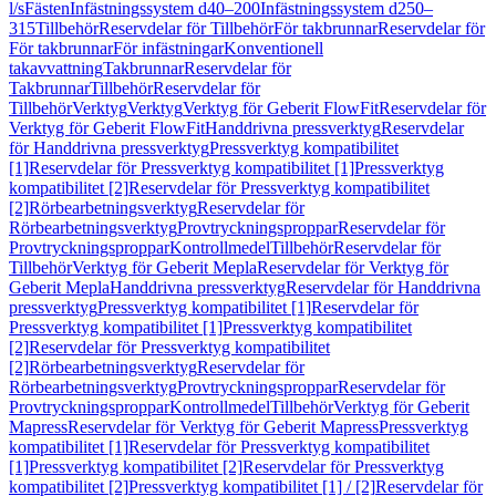
l/s
Fästen
Infästningssystem d40–200
Infästningssystem d250–
315
Tillbehör
Reservdelar för Tillbehör
För takbrunnar
Reservdelar för
För takbrunnar
För infästningar
Konventionell
takavvattning
Takbrunnar
Reservdelar för
Takbrunnar
Tillbehör
Reservdelar för
Tillbehör
Verktyg
Verktyg
Verktyg för Geberit FlowFit
Reservdelar för
Verktyg för Geberit FlowFit
Handdrivna pressverktyg
Reservdelar
för Handdrivna pressverktyg
Pressverktyg kompatibilitet
[1]
Reservdelar för Pressverktyg kompatibilitet [1]
Pressverktyg
kompatibilitet [2]
Reservdelar för Pressverktyg kompatibilitet
[2]
Rörbearbetningsverktyg
Reservdelar för
Rörbearbetningsverktyg
Provtryckningsproppar
Reservdelar för
Provtryckningsproppar
Kontrollmedel
Tillbehör
Reservdelar för
Tillbehör
Verktyg för Geberit Mepla
Reservdelar för Verktyg för
Geberit Mepla
Handdrivna pressverktyg
Reservdelar för Handdrivna
pressverktyg
Pressverktyg kompatibilitet [1]
Reservdelar för
Pressverktyg kompatibilitet [1]
Pressverktyg kompatibilitet
[2]
Reservdelar för Pressverktyg kompatibilitet
[2]
Rörbearbetningsverktyg
Reservdelar för
Rörbearbetningsverktyg
Provtryckningsproppar
Reservdelar för
Provtryckningsproppar
Kontrollmedel
Tillbehör
Verktyg för Geberit
Mapress
Reservdelar för Verktyg för Geberit Mapress
Pressverktyg
kompatibilitet [1]
Reservdelar för Pressverktyg kompatibilitet
[1]
Pressverktyg kompatibilitet [2]
Reservdelar för Pressverktyg
kompatibilitet [2]
Pressverktyg kompatibilitet [1] / [2]
Reservdelar för