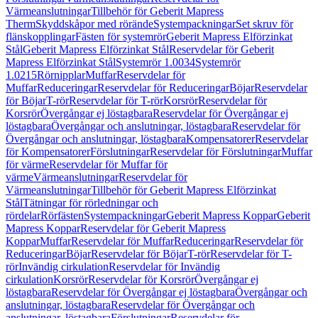
Värmeanslutningar
Tillbehör för Geberit Mapress
Therm
Skyddskåpor med rörände
Systempackningar
Set skruv för
flänskopplingar
Fästen för systemrör
Geberit Mapress Elförzinkat
Stål
Geberit Mapress Elförzinkat Stål
Reservdelar för Geberit
Mapress Elförzinkat Stål
Systemrör 1.0034
Systemrör
1.0215
Rörnipplar
Muffar
Reservdelar för
Muffar
Reduceringar
Reservdelar för Reduceringar
Böjar
Reservdelar
för Böjar
T-rör
Reservdelar för T-rör
Korsrör
Reservdelar för
Korsrör
Övergångar ej löstagbara
Reservdelar för Övergångar ej
löstagbara
Övergångar och anslutningar, löstagbara
Reservdelar för
Övergångar och anslutningar, löstagbara
Kompensatorer
Reservdelar
för Kompensatorer
Förslutningar
Reservdelar för Förslutningar
Muffar
för värme
Reservdelar för Muffar för
värme
Värmeanslutningar
Reservdelar för
Värmeanslutningar
Tillbehör för Geberit Mapress Elförzinkat
Stål
Tätningar för rörledningar och
rördelar
Rörfästen
Systempackningar
Geberit Mapress Koppar
Geberit
Mapress Koppar
Reservdelar för Geberit Mapress
Koppar
Muffar
Reservdelar för Muffar
Reduceringar
Reservdelar för
Reduceringar
Böjar
Reservdelar för Böjar
T-rör
Reservdelar för T-
rör
Invändig cirkulation
Reservdelar för Invändig
cirkulation
Korsrör
Reservdelar för Korsrör
Övergångar ej
löstagbara
Reservdelar för Övergångar ej löstagbara
Övergångar och
anslutningar, löstagbara
Reservdelar för Övergångar och
anslutningar, löstagbara
Förslutningar
Reservdelar för