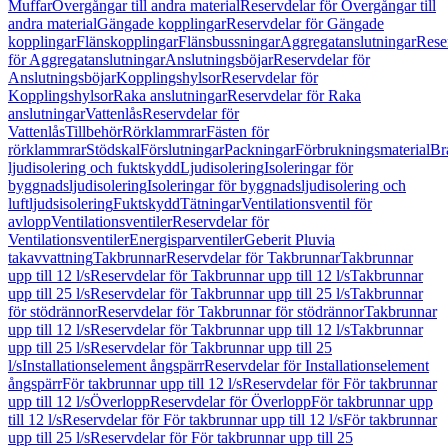
Muffar
Övergångar till andra material
Reservdelar för Övergångar till
andra material
Gängade kopplingar
Reservdelar för Gängade
kopplingar
Flänskopplingar
Flänsbussningar
Aggregatanslutningar
Rese
för Aggregatanslutningar
Anslutningsböjar
Reservdelar för
Anslutningsböjar
Kopplingshylsor
Reservdelar för
Kopplingshylsor
Raka anslutningar
Reservdelar för Raka
anslutningar
Vattenlås
Reservdelar för
Vattenlås
Tillbehör
Rörklammrar
Fästen för
rörklammrar
Stödskal
Förslutningar
Packningar
Förbrukningsmaterial
Br
ljudisolering och fuktskydd
Ljudisolering
Isoleringar för
byggnadsljudisolering
Isoleringar för byggnadsljudisolering och
luftljudsisolering
Fuktskydd
Tätningar
Ventilationsventil för
avlopp
Ventilationsventiler
Reservdelar för
Ventilationsventiler
Energisparventiler
Geberit Pluvia
takavvattning
Takbrunnar
Reservdelar för Takbrunnar
Takbrunnar
upp till 12 l/s
Reservdelar för Takbrunnar upp till 12 l/s
Takbrunnar
upp till 25 l/s
Reservdelar för Takbrunnar upp till 25 l/s
Takbrunnar
för stödrännor
Reservdelar för Takbrunnar för stödrännor
Takbrunnar
upp till 12 l/s
Reservdelar för Takbrunnar upp till 12 l/s
Takbrunnar
upp till 25 l/s
Reservdelar för Takbrunnar upp till 25
l/s
Installationselement ångspärr
Reservdelar för Installationselement
ångspärr
För takbrunnar upp till 12 l/s
Reservdelar för För takbrunnar
upp till 12 l/s
Överlopp
Reservdelar för Överlopp
För takbrunnar upp
till 12 l/s
Reservdelar för För takbrunnar upp till 12 l/s
För takbrunnar
upp till 25 l/s
Reservdelar för För takbrunnar upp till 25