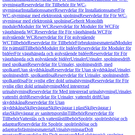
styrningar
Reservdelar för Tillbehör för WC-
styrningar
Installationssatser
Reservdelar för Installationssatser
För
WC-styrningar med elektronisk spolning
Reservdelar för För WC-
styrningar med elektronisk spolning
Geberit Monolith
moduler
Moduler för WC
Reservdelar för Moduler för WC
För
vägghängda WC
Reservdelar för För vägghängda WC
För
golvstående WC
Reservdelar för För golvstående
WC
Tillbehör
Reservdelar för Tillbehör
Förbrukningsmaterial
Moduler
för tvättställ
Tillbehör
Moduler för bidéer
Reservdelar för Moduler för
bidéer
För vägghängda och golvstående bidéer
Reservdelar för För
vägghängda och golvstående bidéer
Urinaler
Urinaler, spolningsdrift,
med spolkant
Reservdelar för Urinaler, spolningsdrift, med
spolkant
Utan skyddskåpa
Reservdelar för Utan skyddskåpa
Urinaler,
spolningsdrift, spolkantlösa
Reservdelar för Urinaler, spolningsdrift,
spolkantlösa
För synlig eller dold urinalstyrning
Reservdelar för För
synlig eller dold urinalstyrning
Med integrerad
urinalstyrning
Reservdelar för Med integrerad urinalstyrning
Urinaler,
vattenfri drift
Reservdelar för Urinaler, vattenfri drift
Utan
skyddskåpa
Reservdelar för Utan
skyddskåpa
Skiljeväggar
Skiljeväggar i plast
Skiljeväggar i
glas
Skiljeväggar av sanitetsporslin
Tillbehör
Reservdelar för
Tillbehör
Vattenlås och vattenlåstillbehör
Spolrör, spolrörsböjar och
adaptrar
Reservdelar för Spolrör, spolrörsböjar och
adaptrar
Infästningsmaterial
Urinalstyrningar
Dolt
montage
Reservdelar för Dolt montage
Med elektronisk spolning,