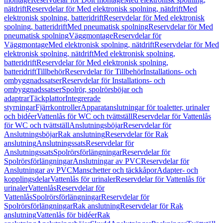
nätdrift
Reservdelar för Med elektronisk spolning, nätdrift
Med
elektronisk spolning, batteridrift
Reservdelar för Med elektronisk
spolning, batteridrift
Med pneumatisk spolning
Reservdelar för Med
pneumatisk spolning
Väggmontage
Reservdelar för
Väggmontage
Med elektronisk spolning, nätdrift
Reservdelar för Med
elektronisk spolning, nätdrift
Med elektronisk spolning,
batteridrift
Reservdelar för Med elektronisk spolning,
batteridrift
Tillbehör
Reservdelar för Tillbehör
Installations- och
ombyggnadssatser
Reservdelar för Installations- och
ombyggnadssatser
Spolrör, spolrörsböjar och
adaptrar
Täckplattor
Integrerade
styrningar
Fjärrkontroller
Apparatanslutningar för toaletter, urinaler
och bidéer
Vattenlås för WC och tvättställ
Reservdelar för Vattenlås
för WC och tvättställ
Anslutningsböjar
Reservdelar för
Anslutningsböjar
Rak anslutning
Reservdelar för Rak
anslutning
Anslutningssats
Reservdelar för
Anslutningssats
Spolrörsförlängningar
Reservdelar för
Spolrörsförlängningar
Anslutningar av PVC
Reservdelar för
Anslutningar av PVC
Manschetter och täckkåpor
Adapter- och
kopplingsdelar
Vattenlås för urinaler
Reservdelar för Vattenlås för
urinaler
Vattenlås
Reservdelar för
Vattenlås
Spolrörsförlängningar
Reservdelar för
Spolrörsförlängningar
Rak anslutning
Reservdelar för Rak
anslutning
Vattenlås för bidéer
Rak