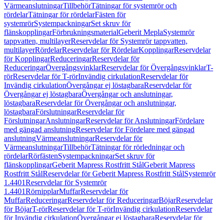
Värmeanslutningar
Tillbehör
Tätningar för systemrör och
rördelar
Tätningar för rördelar
Fästen för
systemrör
Systempackningar
Set skruv för
flänskopplingar
Förbrukningsmaterial
Geberit Mepla
Systemrör
tappvatten, multilayer
Reservdelar för Systemrör tappvatten,
multilayer
Rördelar
Reservdelar för Rördelar
Kopplingar
Reservdelar
för Kopplingar
Reduceringar
Reservdelar för
Reduceringar
Övergångsvinklar
Reservdelar för Övergångsvinklar
T-
rör
Reservdelar för T-rör
Invändig cirkulation
Reservdelar för
Invändig cirkulation
Övergångar ej löstagbara
Reservdelar för
Övergångar ej löstagbara
Övergångar och anslutningar,
löstagbara
Reservdelar för Övergångar och anslutningar,
löstagbara
Förslutningar
Reservdelar för
Förslutningar
Anslutningar
Reservdelar för Anslutningar
Fördelare
med gängad anslutning
Reservdelar för Fördelare med gängad
anslutning
Värmeanslutningar
Reservdelar för
Värmeanslutningar
Tillbehör
Tätningar för rörledningar och
rördelar
Rörfästen
Systempackningar
Set skruv för
flänskopplingar
Geberit Mapress Rostfritt Stål
Geberit Mapress
Rostfritt Stål
Reservdelar för Geberit Mapress Rostfritt Stål
Systemrör
1.4401
Reservdelar för Systemrör
1.4401
Rörnipplar
Muffar
Reservdelar för
Muffar
Reduceringar
Reservdelar för Reduceringar
Böjar
Reservdelar
för Böjar
T-rör
Reservdelar för T-rör
Invändig cirkulation
Reservdelar
för Invändig cirkulation
Övergångar ej löstagbara
Reservdelar för