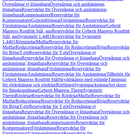
Övergångar ej löstagbara
Övergångar och anslutningar,
löstagbara
Reservdelar för Övergångar och anslutningar,
löstagbara
Kompensatorer
Reservdelar för
Kompensatorer
Genomföringar
Förslutningar
Reservdelar för
Förslutningar
Anslutningar
Reservdelar för Anslutningar
Geberit
Mapress Rostfritt Stål, gas
Reservdelar för Geberit Mapress Rostfritt
Stål, gas
Systemrör 1.4401
Reservdelar för Systemrör
1.4401
Rörnipplar
Muffar
Reservdelar för
Muffar
Reduceringar
Reservdelar för Reduceringar
Böjar
Reservdelar
för Böjar
T-rör
Reservdelar för T-rör
Övergångar ej
löstagbara
Reservdelar för Övergångar ej löstagbara
Övergångar och
anslutningar, löstagbara
Reservdelar för Övergångar och
anslutningar, löstagbara
Förslutningar
Reservdelar för
Förslutningar
Anslutningar
Reservdelar för Anslutningar
Tillbehör för
Geberit Mapress Rostfritt Stål
Skyddskåpor med rörände
Tätningar
för rörledningar och rördelar
Rörfästen
Systempackningar
Set skruv
för flänskopplingar
Geberit Mapress Therm
Systemrör
Therm
Rördelar
Reservdelar för Rördelar
Muffar
Reservdelar för
Muffar
Reduceringar
Reservdelar för Reduceringar
Böjar
Reservdelar
för Böjar
T-rör
Reservdelar för T-rör
Övergångar ej
löstagbara
Reservdelar för Övergångar ej löstagbara
Övergångar och
anslutningar, löstagbara
Reservdelar för Övergångar och
anslutningar, löstagbara
Kompensatorer
Reservdelar för
Kompensatorer
Förslutningar
Reservdelar för
Förslutningar
Värmeanslutningar
Reservdelar för