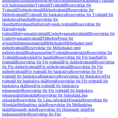
anslutning
Anslutningsböjar
Skydd
Anslutningar
Packningar
Tvättställ
och badrumsmöbler
Tvättställ
Tvättställ
Reservdelar för
Tvättställ
Dubbeltvättställ
Möbeltvättställ
Reservdelar för
Möbeltvättställ
Tvättställ för bänkskiva
Reservdelar för Tvättställ för
bänkskiva
Handfat
Reservdelar för
Handfat
Hörnhandfat
Halvinbyggda tvättställ
Reservdelar för
Halvinbyggda
tvättställ
Inbyggnadstvättställ
Underbyggnadstvättställ
Reservdelar för
Underbyggnadstvättställ
Tillbehör
Propp för
avlopp
Infästningsmaterial
Möbelpaket
Möbelpaket med
möbeltvättställ
Reservdelar för Möbelpaket med
möbeltvättställ
Badrumsmöbler
Tvättställsunderskåp
Reservdelar för
Tvättställsunderskåp
För handfat
Reservdelar för För handfat
För
tvättställ
Reservdelar för För tvättställ
För dubbeltvättställ
Reservdelar
för För dubbeltvättställ
För möbeltvättställ
Reservdelar för För
möbeltvättställ
För tvättställ för bänkskiva
Reservdelar för För
tvättställ för bänkskiva
Bänkskivor
Reservdelar för Bänkskivor
För
tvättställ för bänkskiva skålform
Reservdelar för För tvättställ för
bänkskiva skålform
För tvättställ för bänkskiva
rektangulärt
Reservdelar för För tvättställ för bänkskiva
rektangulärt
Sidoskåp
Reservdelar för Sidoskåp
Låga
sidoskåp
Reservdelar för Låga sidoskåp
Högskåp
Reservdelar för
Högskåp
Mellanhöga skåp
Reservdelar för Mellanhöga
skåp
Hängande skåp
Reservdelar för Hängande skåp
Fler
badrumsmöbler
Reservdelar för Fler