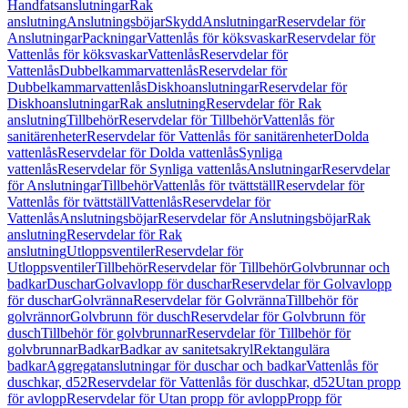
Handfatsanslutningar
Rak
anslutning
Anslutningsböjar
Skydd
Anslutningar
Reservdelar för
Anslutningar
Packningar
Vattenlås för köksvaskar
Reservdelar för
Vattenlås för köksvaskar
Vattenlås
Reservdelar för
Vattenlås
Dubbelkammarvattenlås
Reservdelar för
Dubbelkammarvattenlås
Diskhoanslutningar
Reservdelar för
Diskhoanslutningar
Rak anslutning
Reservdelar för Rak
anslutning
Tillbehör
Reservdelar för Tillbehör
Vattenlås för
sanitärenheter
Reservdelar för Vattenlås för sanitärenheter
Dolda
vattenlås
Reservdelar för Dolda vattenlås
Synliga
vattenlås
Reservdelar för Synliga vattenlås
Anslutningar
Reservdelar
för Anslutningar
Tillbehör
Vattenlås för tvättställ
Reservdelar för
Vattenlås för tvättställ
Vattenlås
Reservdelar för
Vattenlås
Anslutningsböjar
Reservdelar för Anslutningsböjar
Rak
anslutning
Reservdelar för Rak
anslutning
Utloppsventiler
Reservdelar för
Utloppsventiler
Tillbehör
Reservdelar för Tillbehör
Golvbrunnar och
badkar
Duschar
Golvavlopp för duschar
Reservdelar för Golvavlopp
för duschar
Golvränna
Reservdelar för Golvränna
Tillbehör för
golvrännor
Golvbrunn för dusch
Reservdelar för Golvbrunn för
dusch
Tillbehör för golvbrunnar
Reservdelar för Tillbehör för
golvbrunnar
Badkar
Badkar av sanitetsakryl
Rektangulära
badkar
Aggregatanslutningar för duschar och badkar
Vattenlås för
duschkar, d52
Reservdelar för Vattenlås för duschkar, d52
Utan propp
för avlopp
Reservdelar för Utan propp för avlopp
Propp för