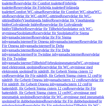
toaletter
Reservdelar för Comfort toaletter
Förhöjda
toaletter
Reservdelar för Förhöjda toaletter
Förlängda
toaletter
Comfort WC-sitsar
Reservdelar för Comfort WC-sitsar
WC-
sits
Reservdelar för WC-sits
WC-sittring
Reservdelar för WC-
sittring
Bidéer
Vägghängda bidéer
Reservdelar för Vägghängda
bidéer
Golvstående bidéer
Reservdelar för Golvstående
bidéer
Tillbehör
Reservdelar för Tillbehör
Spolplattor och WC-
styrningar
Spolplattor
Reservdelar för Spolplattor
För Sigma
inbyggnadscisterner
Reservdelar för För Sigma
inbyggnadscisterner
För Omega inbyggnadscisterner
Reservdelar för
För Omega inbyggnadscisterner
För Delta
inbyggnadscisterner
Reservdelar för För Delta
inbyggnadscisterner
För Twinline inbyggnadscisterner
Reservdelar
för För Twinline
inbyggnadscisterner
Tillbehör
Förbrukningsmaterial
WC-styrningar
med elektronisk spolning
Reservdelar för WC-styrningar med
elektronisk spolning
För nätdrift, för Geberit Sigma cistern 12
cm
Reservdelar för För nätdrift, för Geberit Sigma cistern 12 cm
För
nätdrift, för Geberit Omega inbyggnadscistern 12 cm
Reservdelar för
För nätdrift, för Geberit Omega inbyggnadscistern 12 cm
För
batteridrift, för Geberit Sigma cistern 12 cm
Reservdelar för För
batteridrift, för Geberit Sigma cistern 12 cm
WC-styrningar med
pneumatisk spolning
Reservdelar för WC-styrningar med pneumatisk
spolning
För dubbelspolning
Reservdelar för För dubbelspolning
För
enkelspolning
Reservdelar för För enkelspolning
Tillbehör för WC-