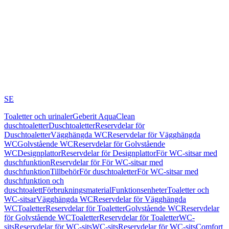
SE
Toaletter och urinaler
Geberit AquaClean
duschtoaletter
Duschtoaletter
Reservdelar för
Duschtoaletter
Vägghängda WC
Reservdelar för Vägghängda
WC
Golvstående WC
Reservdelar för Golvstående
WC
Designplattor
Reservdelar för Designplattor
För WC-sitsar med
duschfunktion
Reservdelar för För WC-sitsar med
duschfunktion
Tillbehör
För duschtoaletter
För WC-sitsar med
duschfunktion och
duschtoalett
Förbrukningsmaterial
Funktionsenheter
Toaletter och
WC-sitsar
Vägghängda WC
Reservdelar för Vägghängda
WC
Toaletter
Reservdelar för Toaletter
Golvstående WC
Reservdelar
för Golvstående WC
Toaletter
Reservdelar för Toaletter
WC-
sits
Reservdelar för WC-sits
WC-sits
Reservdelar för WC-sits
Comfort