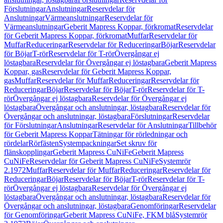
Förslutningar
Anslutningar
Reservdelar för
Anslutningar
Värmeanslutningar
Reservdelar för
Värmeanslutningar
Geberit Mapress Koppar, förkromat
Reservdelar
för Geberit Mapress Koppar, förkromat
Muffar
Reservdelar för
Muffar
Reduceringar
Reservdelar för Reduceringar
Böjar
Reservdelar
för Böjar
T-rör
Reservdelar för T-rör
Övergångar ej
löstagbara
Reservdelar för Övergångar ej löstagbara
Geberit Mapress
Koppar, gas
Reservdelar för Geberit Mapress Koppar,
gas
Muffar
Reservdelar för Muffar
Reduceringar
Reservdelar för
Reduceringar
Böjar
Reservdelar för Böjar
T-rör
Reservdelar för T-
rör
Övergångar ej löstagbara
Reservdelar för Övergångar ej
löstagbara
Övergångar och anslutningar, löstagbara
Reservdelar för
Övergångar och anslutningar, löstagbara
Förslutningar
Reservdelar
för Förslutningar
Anslutningar
Reservdelar för Anslutningar
Tillbehör
för Geberit Mapress Koppar
Tätningar för rörledningar och
rördelar
Rörfästen
Systempackningar
Set skruv för
flänskopplingar
Geberit Mapress CuNiFe
Geberit Mapress
CuNiFe
Reservdelar för Geberit Mapress CuNiFe
Systemrör
2.1972
Muffar
Reservdelar för Muffar
Reduceringar
Reservdelar för
Reduceringar
Böjar
Reservdelar för Böjar
T-rör
Reservdelar för T-
rör
Övergångar ej löstagbara
Reservdelar för Övergångar ej
löstagbara
Övergångar och anslutningar, löstagbara
Reservdelar för
Övergångar och anslutningar, löstagbara
Genomföringar
Reservdelar
för Genomföringar
Geberit Mapress CuNiFe, FKM blå
Systemrör