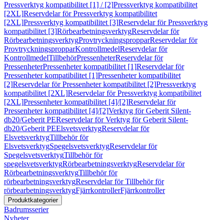
Pressverktyg kompatibilitet [1] / [2]
Pressverktyg kompatibilitet
[2XL]
Reservdelar för Pressverktyg kompatibilitet
[2XL]
Pressverktyg kompatibilitet [3]
Reservdelar för Pressverktyg
kompatibilitet [3]
Rörbearbetningsverktyg
Reservdelar för
Rörbearbetningsverktyg
Provtryckningsproppar
Reservdelar för
Provtryckningsproppar
Kontrollmedel
Reservdelar för
Kontrollmedel
Tillbehör
Pressenheter
Reservdelar för
Pressenheter
Pressenheter kompatibilitet [1]
Reservdelar för
Pressenheter kompatibilitet [1]
Pressenheter kompatibilitet
[2]
Reservdelar för Pressenheter kompatibilitet [2]
Pressverktyg
kompatibilitet [2XL]
Reservdelar för Pressverktyg kompatibilitet
[2XL]
Pressenheter kompatibilitet [4]/[2]
Reservdelar för
Pressenheter kompatibilitet [4]/[2]
Verktyg för Geberit Silent-
db20/Geberit PE
Reservdelar för Verktyg för Geberit Silent-
db20/Geberit PE
Elsvetsverktyg
Reservdelar för
Elsvetsverktyg
Tillbehör för
Elsvetsverktyg
Spegelsvetsverktyg
Reservdelar för
Spegelsvetsverktyg
Tillbehör för
spegelsvetsverktyg
Rörbearbetningsverktyg
Reservdelar för
Rörbearbetningsverktyg
Tillbehör för
rörbearbetningsverktyg
Reservdelar för Tillbehör för
rörbearbetningsverktyg
Fjärrkontroller
Fjärrkontroller
Produktkategorier
Badrumsserier
Nyheter