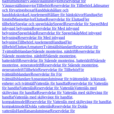
badrumsmöbler
Väggavställningsytor
Reservdelar för
Väggavställningsytor
Tillbehör
Reservdelar för Tillbehör
Lådinsatser
och förvaringsboxar
Handdukshållare och
handdukskrokar
Ljuselement
Hållare för bänkskivor
Handtag
Set
fotstöd
Magnettavlor
Eluttag
Reservdelar för Eluttag
Fler
tillbehör
Speglar och spegelskåp
Spegel
Reservdelar för Spegel
Med
inbyggd belysning
Reservdelar för Med inbyggd
belysning
Spegelskåp
Reservdelar för Spegelskåp
Med inbyggd
belysning
Reservdelar för Med inbyggd
belysning
Tillbehör
Ljuselement
Handtag
Fler
tillbehör
Eluttag
Armaturer
Tvättställsblandare
Reservdelar för
Tvättställsblandare
Stående montering, nätdrift
Reservdelar för
Stående montering, nätdrift
Stående montering,
batteridrift
Reservdelar för Stående montering, batteridrift
Stående
montering, generatordrift
Reservdelar för Stående montering,
generatordrift
Tillbehör
Reservdelar för Tillbehör
För
tvättställsblandare
Reservdelar för För
tvättställsblandare
Apparatanslutningar för tvättområde, köksvask,
enheter och tvättställ
Vattenlås för handfat
Reservdelar för Vattenlås
för handfat
Vattenlås
Reservdelar för Vattenlås
Vattenlås med
skiljevägg för handfat
Reservdelar för Vattenlås med skiljevägg för
handfat
Vattenlås med skiljevägg för handfat,
kompaktmodell
Reservdelar för Vattenlås med skiljevägg för handfat,
kompaktmodell
Dolda vattenlås
Reservdelar för Dolda
vattenlås
Handfatsanslutningar
Reservdelar för