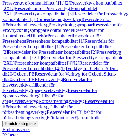
Pressverktyg kompatibilitet [1] / [2]
Pressverktyg kompatibilitet
[2XL]
Reservdelar för Pressverktyg kompatibilitet
[2XL]
Pressverktyg kompatibilitet [3]
Reservdelar för Pressverktyg
kompatibilitet [3]
Rörbearbetningsverktyg
Reservdelar för
Rörbearbetningsverktyg
Provtryckningsproppar
Reservdelar för
Provtryckningsproppar
Kontrollmedel
Reservdelar för
Kontrollmedel
Tillbehör
Pressenheter
Reservdelar för
Pressenheter
Pressenheter kompatibilitet [1]
Reservdelar för
Pressenheter kompatibilitet [1]
Pressenheter kompatibilitet
[2]
Reservdelar för Pressenheter kompatibilitet [2]
Pressverktyg
kompatibilitet [2XL]
Reservdelar för Pressverktyg kompatibilitet
[2XL]
Pressenheter kompatibilitet [4]/[2]
Reservdelar för
Pressenheter kompatibilitet [4]/[2]
Verktyg för Geberit Silent-
db20/Geberit PE
Reservdelar för Verktyg för Geberit Silent-
db20/Geberit PE
Elsvetsverktyg
Reservdelar för
Elsvetsverktyg
Tillbehör för
Elsvetsverktyg
Spegelsvetsverktyg
Reservdelar för
Spegelsvetsverktyg
Tillbehör för
spegelsvetsverktyg
Rörbearbetningsverktyg
Reservdelar för
Rörbearbetningsverktyg
Tillbehör för
rörbearbetningsverktyg
Reservdelar för Tillbehör för
rörbearbetningsverktyg
Fjärrkontroller
Fjärrkontroller
Produktkategorier
Badrumsserier
Nyheter