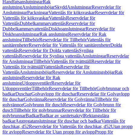
Handfatsanslutningar
Rak
anslutning
Anslutningsböjar
Skydd
Anslutningar
Reservdelar för
Anslutningar
Packningar
Vattenlås för köksvaskar
Reservdelar för
Vattenlås för köksvaskar
Vattenlås
Reservdelar för
Vattenlås
Dubbelkammarvattenlås
Reservdelar för
Dubbelkammarvattenlås
Diskhoanslutningar
Reservdelar för
Diskhoanslutningar
Rak anslutning
Reservdelar för Rak
anslutning
Tillbehör
Reservdelar för Tillbehör
Vattenlås för
sanitärenheter
Reservdelar för Vattenlås för sanitärenheter
Dolda
vattenlås
Reservdelar för Dolda vattenlås
Synliga
vattenlås
Reservdelar för Synliga vattenlås
Anslutningar
Reservdelar
för Anslutningar
Tillbehör
Vattenlås för tvättställ
Reservdelar för
Vattenlås för tvättställ
Vattenlås
Reservdelar för
Vattenlås
Anslutningsböjar
Reservdelar för Anslutningsböjar
Rak
anslutning
Reservdelar för Rak
anslutning
Utloppsventiler
Reservdelar för
Utloppsventiler
Tillbehör
Reservdelar för Tillbehör
Golvbrunnar och
badkar
Duschar
Golvavlopp för duschar
Reservdelar för Golvavlopp
för duschar
Golvränna
Reservdelar för Golvränna
Tillbehör för
golvrännor
Golvbrunn för dusch
Reservdelar för Golvbrunn för
dusch
Tillbehör för golvbrunnar
Reservdelar för Tillbehör för
golvbrunnar
Badkar
Badkar av sanitetsakryl
Rektangulära
badkar
Aggregatanslutningar för duschar och badkar
Vattenlås för
duschkar, d52
Reservdelar för Vattenlås för duschkar, d52
Utan propp
för avlopp
Reservdelar för Utan propp för avlopp
Propp för