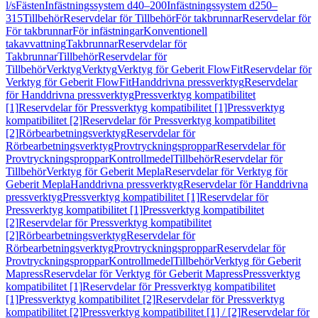
l/s
Fästen
Infästningssystem d40–200
Infästningssystem d250–
315
Tillbehör
Reservdelar för Tillbehör
För takbrunnar
Reservdelar för
För takbrunnar
För infästningar
Konventionell
takavvattning
Takbrunnar
Reservdelar för
Takbrunnar
Tillbehör
Reservdelar för
Tillbehör
Verktyg
Verktyg
Verktyg för Geberit FlowFit
Reservdelar för
Verktyg för Geberit FlowFit
Handdrivna pressverktyg
Reservdelar
för Handdrivna pressverktyg
Pressverktyg kompatibilitet
[1]
Reservdelar för Pressverktyg kompatibilitet [1]
Pressverktyg
kompatibilitet [2]
Reservdelar för Pressverktyg kompatibilitet
[2]
Rörbearbetningsverktyg
Reservdelar för
Rörbearbetningsverktyg
Provtryckningsproppar
Reservdelar för
Provtryckningsproppar
Kontrollmedel
Tillbehör
Reservdelar för
Tillbehör
Verktyg för Geberit Mepla
Reservdelar för Verktyg för
Geberit Mepla
Handdrivna pressverktyg
Reservdelar för Handdrivna
pressverktyg
Pressverktyg kompatibilitet [1]
Reservdelar för
Pressverktyg kompatibilitet [1]
Pressverktyg kompatibilitet
[2]
Reservdelar för Pressverktyg kompatibilitet
[2]
Rörbearbetningsverktyg
Reservdelar för
Rörbearbetningsverktyg
Provtryckningsproppar
Reservdelar för
Provtryckningsproppar
Kontrollmedel
Tillbehör
Verktyg för Geberit
Mapress
Reservdelar för Verktyg för Geberit Mapress
Pressverktyg
kompatibilitet [1]
Reservdelar för Pressverktyg kompatibilitet
[1]
Pressverktyg kompatibilitet [2]
Reservdelar för Pressverktyg
kompatibilitet [2]
Pressverktyg kompatibilitet [1] / [2]
Reservdelar för