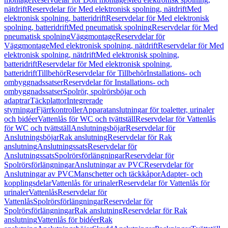
nätdrift
Reservdelar för Med elektronisk spolning, nätdrift
Med
elektronisk spolning, batteridrift
Reservdelar för Med elektronisk
spolning, batteridrift
Med pneumatisk spolning
Reservdelar för Med
pneumatisk spolning
Väggmontage
Reservdelar för
Väggmontage
Med elektronisk spolning, nätdrift
Reservdelar för Med
elektronisk spolning, nätdrift
Med elektronisk spolning,
batteridrift
Reservdelar för Med elektronisk spolning,
batteridrift
Tillbehör
Reservdelar för Tillbehör
Installations- och
ombyggnadssatser
Reservdelar för Installations- och
ombyggnadssatser
Spolrör, spolrörsböjar och
adaptrar
Täckplattor
Integrerade
styrningar
Fjärrkontroller
Apparatanslutningar för toaletter, urinaler
och bidéer
Vattenlås för WC och tvättställ
Reservdelar för Vattenlås
för WC och tvättställ
Anslutningsböjar
Reservdelar för
Anslutningsböjar
Rak anslutning
Reservdelar för Rak
anslutning
Anslutningssats
Reservdelar för
Anslutningssats
Spolrörsförlängningar
Reservdelar för
Spolrörsförlängningar
Anslutningar av PVC
Reservdelar för
Anslutningar av PVC
Manschetter och täckkåpor
Adapter- och
kopplingsdelar
Vattenlås för urinaler
Reservdelar för Vattenlås för
urinaler
Vattenlås
Reservdelar för
Vattenlås
Spolrörsförlängningar
Reservdelar för
Spolrörsförlängningar
Rak anslutning
Reservdelar för Rak
anslutning
Vattenlås för bidéer
Rak