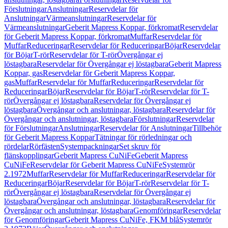
Förslutningar
Anslutningar
Reservdelar för
Anslutningar
Värmeanslutningar
Reservdelar för
Värmeanslutningar
Geberit Mapress Koppar, förkromat
Reservdelar
för Geberit Mapress Koppar, förkromat
Muffar
Reservdelar för
Muffar
Reduceringar
Reservdelar för Reduceringar
Böjar
Reservdelar
för Böjar
T-rör
Reservdelar för T-rör
Övergångar ej
löstagbara
Reservdelar för Övergångar ej löstagbara
Geberit Mapress
Koppar, gas
Reservdelar för Geberit Mapress Koppar,
gas
Muffar
Reservdelar för Muffar
Reduceringar
Reservdelar för
Reduceringar
Böjar
Reservdelar för Böjar
T-rör
Reservdelar för T-
rör
Övergångar ej löstagbara
Reservdelar för Övergångar ej
löstagbara
Övergångar och anslutningar, löstagbara
Reservdelar för
Övergångar och anslutningar, löstagbara
Förslutningar
Reservdelar
för Förslutningar
Anslutningar
Reservdelar för Anslutningar
Tillbehör
för Geberit Mapress Koppar
Tätningar för rörledningar och
rördelar
Rörfästen
Systempackningar
Set skruv för
flänskopplingar
Geberit Mapress CuNiFe
Geberit Mapress
CuNiFe
Reservdelar för Geberit Mapress CuNiFe
Systemrör
2.1972
Muffar
Reservdelar för Muffar
Reduceringar
Reservdelar för
Reduceringar
Böjar
Reservdelar för Böjar
T-rör
Reservdelar för T-
rör
Övergångar ej löstagbara
Reservdelar för Övergångar ej
löstagbara
Övergångar och anslutningar, löstagbara
Reservdelar för
Övergångar och anslutningar, löstagbara
Genomföringar
Reservdelar
för Genomföringar
Geberit Mapress CuNiFe, FKM blå
Systemrör