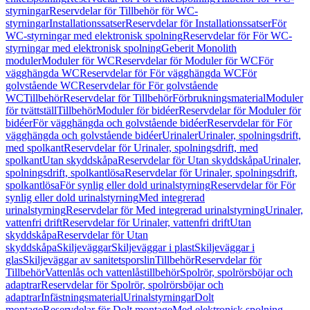
styrningar
Reservdelar för Tillbehör för WC-
styrningar
Installationssatser
Reservdelar för Installationssatser
För
WC-styrningar med elektronisk spolning
Reservdelar för För WC-
styrningar med elektronisk spolning
Geberit Monolith
moduler
Moduler för WC
Reservdelar för Moduler för WC
För
vägghängda WC
Reservdelar för För vägghängda WC
För
golvstående WC
Reservdelar för För golvstående
WC
Tillbehör
Reservdelar för Tillbehör
Förbrukningsmaterial
Moduler
för tvättställ
Tillbehör
Moduler för bidéer
Reservdelar för Moduler för
bidéer
För vägghängda och golvstående bidéer
Reservdelar för För
vägghängda och golvstående bidéer
Urinaler
Urinaler, spolningsdrift,
med spolkant
Reservdelar för Urinaler, spolningsdrift, med
spolkant
Utan skyddskåpa
Reservdelar för Utan skyddskåpa
Urinaler,
spolningsdrift, spolkantlösa
Reservdelar för Urinaler, spolningsdrift,
spolkantlösa
För synlig eller dold urinalstyrning
Reservdelar för För
synlig eller dold urinalstyrning
Med integrerad
urinalstyrning
Reservdelar för Med integrerad urinalstyrning
Urinaler,
vattenfri drift
Reservdelar för Urinaler, vattenfri drift
Utan
skyddskåpa
Reservdelar för Utan
skyddskåpa
Skiljeväggar
Skiljeväggar i plast
Skiljeväggar i
glas
Skiljeväggar av sanitetsporslin
Tillbehör
Reservdelar för
Tillbehör
Vattenlås och vattenlåstillbehör
Spolrör, spolrörsböjar och
adaptrar
Reservdelar för Spolrör, spolrörsböjar och
adaptrar
Infästningsmaterial
Urinalstyrningar
Dolt
montage
Reservdelar för Dolt montage
Med elektronisk spolning,