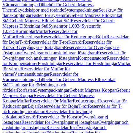
Värmeanslutningar
Tillbehör för Geberit Mapress
Therm
Skyddskåpor med rörände
Systempackningar
Set skruv för
flänskopplingar
Fästen för systemrör
Geberit Mapress Elförzinkat
Stål
Geberit Mapress Elförzinkat Stål
Reservdelar för Geberit
Mapress Elförzinkat Stål
Systemrör 1.0034
Systemrör
1.0215
Rörnipplar
Muffar
Reservdelar för
Muffar
Reduceringar
Reservdelar för Reduceringar
Böjar
Reservdelar
för Böjar
T-rör
Reservdelar för T-rör
Korsrör
Reservdelar för
Korsrör
Övergångar ej löstagbara
Reservdelar för Övergångar ej
löstagbara
Övergångar och anslutningar, löstagbara
Reservdelar för
Övergångar och anslutningar, löstagbara
Kompensatorer
Reservdelar
för Kompensatorer
Förslutningar
Reservdelar för Förslutningar
Muffar
för värme
Reservdelar för Muffar för
värme
Värmeanslutningar
Reservdelar för
Värmeanslutningar
Tillbehör för Geberit Mapress Elförzinkat
Stål
Tätningar för rörledningar och
rördelar
Rörfästen
Systempackningar
Geberit Mapress Koppar
Geberit
Mapress Koppar
Reservdelar för Geberit Mapress
Koppar
Muffar
Reservdelar för Muffar
Reduceringar
Reservdelar för
Reduceringar
Böjar
Reservdelar för Böjar
T-rör
Reservdelar för T-
rör
Invändig cirkulation
Reservdelar för Invändig
cirkulation
Korsrör
Reservdelar för Korsrör
Övergångar ej
löstagbara
Reservdelar för Övergångar ej löstagbara
Övergångar och
anslutningar, löstagbara
Reservdelar för Övergångar och
anslutningar, löstagbara
Förslutningar
Reservdelar för