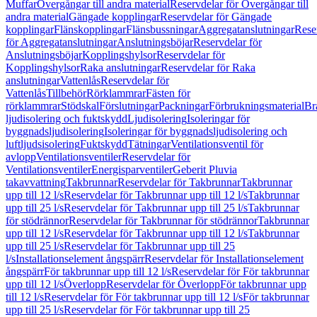
Muffar
Övergångar till andra material
Reservdelar för Övergångar till
andra material
Gängade kopplingar
Reservdelar för Gängade
kopplingar
Flänskopplingar
Flänsbussningar
Aggregatanslutningar
Rese
för Aggregatanslutningar
Anslutningsböjar
Reservdelar för
Anslutningsböjar
Kopplingshylsor
Reservdelar för
Kopplingshylsor
Raka anslutningar
Reservdelar för Raka
anslutningar
Vattenlås
Reservdelar för
Vattenlås
Tillbehör
Rörklammrar
Fästen för
rörklammrar
Stödskal
Förslutningar
Packningar
Förbrukningsmaterial
Br
ljudisolering och fuktskydd
Ljudisolering
Isoleringar för
byggnadsljudisolering
Isoleringar för byggnadsljudisolering och
luftljudsisolering
Fuktskydd
Tätningar
Ventilationsventil för
avlopp
Ventilationsventiler
Reservdelar för
Ventilationsventiler
Energisparventiler
Geberit Pluvia
takavvattning
Takbrunnar
Reservdelar för Takbrunnar
Takbrunnar
upp till 12 l/s
Reservdelar för Takbrunnar upp till 12 l/s
Takbrunnar
upp till 25 l/s
Reservdelar för Takbrunnar upp till 25 l/s
Takbrunnar
för stödrännor
Reservdelar för Takbrunnar för stödrännor
Takbrunnar
upp till 12 l/s
Reservdelar för Takbrunnar upp till 12 l/s
Takbrunnar
upp till 25 l/s
Reservdelar för Takbrunnar upp till 25
l/s
Installationselement ångspärr
Reservdelar för Installationselement
ångspärr
För takbrunnar upp till 12 l/s
Reservdelar för För takbrunnar
upp till 12 l/s
Överlopp
Reservdelar för Överlopp
För takbrunnar upp
till 12 l/s
Reservdelar för För takbrunnar upp till 12 l/s
För takbrunnar
upp till 25 l/s
Reservdelar för För takbrunnar upp till 25