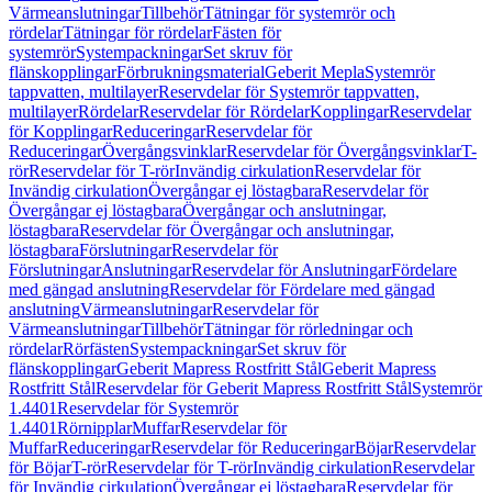
Värmeanslutningar
Tillbehör
Tätningar för systemrör och
rördelar
Tätningar för rördelar
Fästen för
systemrör
Systempackningar
Set skruv för
flänskopplingar
Förbrukningsmaterial
Geberit Mepla
Systemrör
tappvatten, multilayer
Reservdelar för Systemrör tappvatten,
multilayer
Rördelar
Reservdelar för Rördelar
Kopplingar
Reservdelar
för Kopplingar
Reduceringar
Reservdelar för
Reduceringar
Övergångsvinklar
Reservdelar för Övergångsvinklar
T-
rör
Reservdelar för T-rör
Invändig cirkulation
Reservdelar för
Invändig cirkulation
Övergångar ej löstagbara
Reservdelar för
Övergångar ej löstagbara
Övergångar och anslutningar,
löstagbara
Reservdelar för Övergångar och anslutningar,
löstagbara
Förslutningar
Reservdelar för
Förslutningar
Anslutningar
Reservdelar för Anslutningar
Fördelare
med gängad anslutning
Reservdelar för Fördelare med gängad
anslutning
Värmeanslutningar
Reservdelar för
Värmeanslutningar
Tillbehör
Tätningar för rörledningar och
rördelar
Rörfästen
Systempackningar
Set skruv för
flänskopplingar
Geberit Mapress Rostfritt Stål
Geberit Mapress
Rostfritt Stål
Reservdelar för Geberit Mapress Rostfritt Stål
Systemrör
1.4401
Reservdelar för Systemrör
1.4401
Rörnipplar
Muffar
Reservdelar för
Muffar
Reduceringar
Reservdelar för Reduceringar
Böjar
Reservdelar
för Böjar
T-rör
Reservdelar för T-rör
Invändig cirkulation
Reservdelar
för Invändig cirkulation
Övergångar ej löstagbara
Reservdelar för