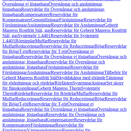
Övergångar ej löstagbara
Övergångar och anslutningar,
löstagbara
Reservdelar för Övergångar och anslutningar,
löstagbara
Kompensatorer
Reservdelar för
Kompensatorer
Genomföringar
Förslutningar
Reservdelar för
Förslutningar
Anslutningar
Reservdelar för Anslutningar
Geberit
Mapress Rostfritt Stål, gas
Reservdelar för Geberit Mapress Rostfritt
Stål, gas
Systemrör 1.4401
Reservdelar för Systemrör
1.4401
Rörnipplar
Muffar
Reservdelar för
Muffar
Reduceringar
Reservdelar för Reduceringar
Böjar
Reservdelar
för Böjar
T-rör
Reservdelar för T-rör
Övergångar ej
löstagbara
Reservdelar för Övergångar ej löstagbara
Övergångar och
anslutningar, löstagbara
Reservdelar för Övergångar och
anslutningar, löstagbara
Förslutningar
Reservdelar för
Förslutningar
Anslutningar
Reservdelar för Anslutningar
Tillbehör för
Geberit Mapress Rostfritt Stål
Skyddskåpor med rörände
Tätningar
för rörledningar och rördelar
Rörfästen
Systempackningar
Set skruv
för flänskopplingar
Geberit Mapress Therm
Systemrör
Therm
Rördelar
Reservdelar för Rördelar
Muffar
Reservdelar för
Muffar
Reduceringar
Reservdelar för Reduceringar
Böjar
Reservdelar
för Böjar
T-rör
Reservdelar för T-rör
Övergångar ej
löstagbara
Reservdelar för Övergångar ej löstagbara
Övergångar och
anslutningar, löstagbara
Reservdelar för Övergångar och
anslutningar, löstagbara
Kompensatorer
Reservdelar för
Kompensatorer
Förslutningar
Reservdelar för
Förslutningar
Värmeanslutningar
Reservdelar för