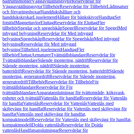
badrumsmöbler
Väggavställningsytor
Reservdelar för
Väggavställningsytor
Tillbehör
Reservdelar för Tillbehör
Lådinsatser
och förvaringsboxar
Handdukshållare och
handdukskrokar
Ljuselement
Hållare för bänkskivor
Handtag
Set
fotstöd
Magnettavlor
Eluttag
Reservdelar för Eluttag
Fler
tillbehör
Speglar och spegelskåp
Spegel
Reservdelar för Spegel
Med
inbyggd belysning
Reservdelar för Med inbyggd
belysning
Spegelskåp
Reservdelar för Spegelskåp
Med inbyggd
belysning
Reservdelar för Med inbyggd
belysning
Tillbehör
Ljuselement
Handtag
Fler
tillbehör
Eluttag
Armaturer
Tvättställsblandare
Reservdelar för
Tvättställsblandare
Stående montering, nätdrift
Reservdelar för
Stående montering, nätdrift
Stående montering,
batteridrift
Reservdelar för Stående montering, batteridrift
Stående
montering, generatordrift
Reservdelar för Stående montering,
generatordrift
Tillbehör
Reservdelar för Tillbehör
För
tvättställsblandare
Reservdelar för För
tvättställsblandare
Apparatanslutningar för tvättområde, köksvask,
enheter och tvättställ
Vattenlås för handfat
Reservdelar för Vattenlås
för handfat
Vattenlås
Reservdelar för Vattenlås
Vattenlås med
skiljevägg för handfat
Reservdelar för Vattenlås med skiljevägg för
handfat
Vattenlås med skiljevägg för handfat,
kompaktmodell
Reservdelar för Vattenlås med skiljevägg för handfat,
kompaktmodell
Dolda vattenlås
Reservdelar för Dolda
vattenlås
Handfatsanslutningar
Reservdelar för