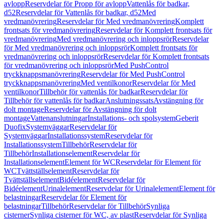
avlopp
Reservdelar för Propp för avlopp
Vattenlås för badkar,
d52
Reservdelar för Vattenlås för badkar, d52
Med
vredmanövrering
Reservdelar för Med vredmanövrering
Komplett
frontsats för vredmanövrering
Reservdelar för Komplett frontsats för
vredmanövrering
Med vredmanövrering och inloppsrör
Reservdelar
för Med vredmanövrering och inloppsrör
Komplett frontsats för
vredmanövrering och inloppsrör
Reservdelar för Komplett frontsats
för vredmanövrering och inloppsrör
Med PushControl
tryckknappsmanövrering
Reservdelar för Med PushControl
tryckknappsmanövrering
Med ventilkonor
Reservdelar för Med
ventilkonor
Tillbehör för vattenlås för badkar
Reservdelar för
Tillbehör för vattenlås för badkar
Anslutningssats
Avstängning för
dolt montage
Reservdelar för Avstängning för dolt
montage
Vattenanslutningar
Installations- och spolsystem
Geberit
Duofix
Systemväggar
Reservdelar för
Systemväggar
Installationssystem
Reservdelar för
Installationssystem
Tillbehör
Reservdelar för
Tillbehör
Installationselement
Reservdelar för
Installationselement
Element för WC
Reservdelar för Element för
WC
Tvättställselement
Reservdelar för
Tvättställselement
Bidéelement
Reservdelar för
Bidéelement
Urinalelement
Reservdelar för Urinalelement
Element för
belastningar
Reservdelar för Element för
belastningar
Tillbehör
Reservdelar för Tillbehör
Synliga
cisterner
Synliga cisterner för WC, av plast
Reservdelar för Synliga