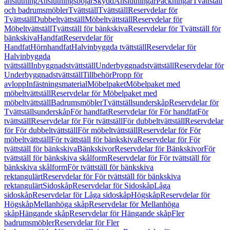
anslutning
Anslutningsböjar
Skydd
Anslutningar
Packningar
Tvättställ
och badrumsmöbler
Tvättställ
Tvättställ
Reservdelar för
Tvättställ
Dubbeltvättställ
Möbeltvättställ
Reservdelar för
Möbeltvättställ
Tvättställ för bänkskiva
Reservdelar för Tvättställ för
bänkskiva
Handfat
Reservdelar för
Handfat
Hörnhandfat
Halvinbyggda tvättställ
Reservdelar för
Halvinbyggda
tvättställ
Inbyggnadstvättställ
Underbyggnadstvättställ
Reservdelar för
Underbyggnadstvättställ
Tillbehör
Propp för
avlopp
Infästningsmaterial
Möbelpaket
Möbelpaket med
möbeltvättställ
Reservdelar för Möbelpaket med
möbeltvättställ
Badrumsmöbler
Tvättställsunderskåp
Reservdelar för
Tvättställsunderskåp
För handfat
Reservdelar för För handfat
För
tvättställ
Reservdelar för För tvättställ
För dubbeltvättställ
Reservdelar
för För dubbeltvättställ
För möbeltvättställ
Reservdelar för För
möbeltvättställ
För tvättställ för bänkskiva
Reservdelar för För
tvättställ för bänkskiva
Bänkskivor
Reservdelar för Bänkskivor
För
tvättställ för bänkskiva skålform
Reservdelar för För tvättställ för
bänkskiva skålform
För tvättställ för bänkskiva
rektangulärt
Reservdelar för För tvättställ för bänkskiva
rektangulärt
Sidoskåp
Reservdelar för Sidoskåp
Låga
sidoskåp
Reservdelar för Låga sidoskåp
Högskåp
Reservdelar för
Högskåp
Mellanhöga skåp
Reservdelar för Mellanhöga
skåp
Hängande skåp
Reservdelar för Hängande skåp
Fler
badrumsmöbler
Reservdelar för Fler