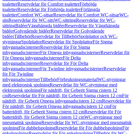
toaletter
Reservdelar för Comfort toaletter
Förhöjda
toaletter
Reservdelar för Förhöjda toaletter
Förlängda
toaletter
Comfort WC-sitsar
Reservdelar för Comfort WC-sitsar
WC-
sits
Reservdelar för WC-sits
WC-sittring
Reservdelar för WC-
sittring
Bidéer
Vägghängda bidéer
Reservdelar för Vägghängda
bidéer
Golvstående bidéer
Reservdelar för Golvstående
bidéer
Tillbehör
Reservdelar för Tillbehör
Spolplattor och WC-
styrningar
Spolplattor
Reservdelar för Spolplattor
För Sigma
inbyggnadscisterner
Reservdelar för För Sigma
inbyggnadscisterner
För Omega inbyggnadscisterner
Reservdelar för
För Omega inbyggnadscisterner
För Delta
inbyggnadscisterner
Reservdelar för För Delta
inbyggnadscisterner
För Twinline inbyggnadscisterner
Reservdelar
för För Twinline
inbyggnadscisterner
Tillbehör
Förbrukningsmaterial
WC-styrningar
med elektronisk spolning
Reservdelar för WC-styrningar med
elektronisk spolning
För nätdrift, för Geberit Sigma cistern 12
cm
Reservdelar för För nätdrift, för Geberit Sigma cistern 12 cm
För
nätdrift, för Geberit Omega inbyggnadscistern 12 cm
Reservdelar för
För nätdrift, för Geberit Omega inbyggnadscistern 12 cm
För
batteridrift, för Geberit Sigma cistern 12 cm
Reservdelar för För
batteridrift, för Geberit Sigma cistern 12 cm
WC-styrningar med
pneumatisk spolning
Reservdelar för WC-styrningar med pneumatisk
spolning
För dubbelspolning
Reservdelar för För dubbelspolning
För
enkelspolning
Reservdelar för För enkelspolning
Tillbehör för WC-