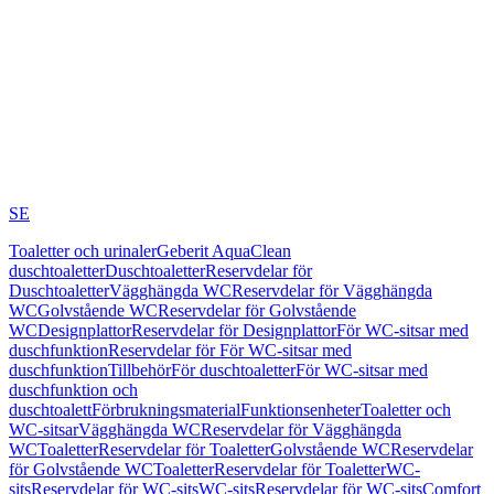
SE
Toaletter och urinaler
Geberit AquaClean
duschtoaletter
Duschtoaletter
Reservdelar för
Duschtoaletter
Vägghängda WC
Reservdelar för Vägghängda
WC
Golvstående WC
Reservdelar för Golvstående
WC
Designplattor
Reservdelar för Designplattor
För WC-sitsar med
duschfunktion
Reservdelar för För WC-sitsar med
duschfunktion
Tillbehör
För duschtoaletter
För WC-sitsar med
duschfunktion och
duschtoalett
Förbrukningsmaterial
Funktionsenheter
Toaletter och
WC-sitsar
Vägghängda WC
Reservdelar för Vägghängda
WC
Toaletter
Reservdelar för Toaletter
Golvstående WC
Reservdelar
för Golvstående WC
Toaletter
Reservdelar för Toaletter
WC-
sits
Reservdelar för WC-sits
WC-sits
Reservdelar för WC-sits
Comfort