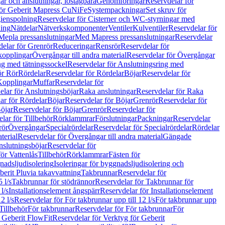
r och anslutningar, löstagbara
Genomföringar
Reservdelar för
för Geberit Mapress CuNiFe
Systempackningar
Set skruv för
ienspolning
Reservdelar för Cisterner och WC-styrningar med
ning
Nätdelar
Nätverkskomponenter
Ventiler
Kulventiler
Reservdelar för
Mepla pressanslutningar
Med Mapress pressanslutningar
Reservdelar
elar för Grenrör
Reduceringar
Rensrör
Reservdelar för
opplingar
Övergångar till andra material
Reservdelar för Övergångar
ng med tätningssockel
Reservdelar för Anslutningsring med
ör Rör
Rördelar
Reservdelar för Rördelar
Böjar
Reservdelar för
Kopplingar
Muffar
Reservdelar för
elar för Anslutningsböjar
Raka anslutningar
Reservdelar för Raka
ar för Rördelar
Böjar
Reservdelar för Böjar
Grenrör
Reservdelar för
öjar
Reservdelar för Böjar
Grenrör
Reservdelar för
lar för Tillbehör
Rörklammrar
Förslutningar
Packningar
Reservdelar
rör
Övergångar
Specialrördelar
Reservdelar för Specialrördelar
Rördelar
terial
Reservdelar för Övergångar till andra material
Gängade
slutningsböjar
Reservdelar för
ör Vattenlås
Tillbehör
Rörklammrar
Fästen för
gnadsljudisolering
Isoleringar för byggnadsljudisolering och
berit Pluvia takavvattning
Takbrunnar
Reservdelar för
 l/s
Takbrunnar för stödrännor
Reservdelar för Takbrunnar för
l/s
Installationselement ångspärr
Reservdelar för Installationselement
2 l/s
Reservdelar för För takbrunnar upp till 12 l/s
För takbrunnar upp
Tillbehör
För takbrunnar
Reservdelar för För takbrunnar
För
 Geberit FlowFit
Reservdelar för Verktyg för Geberit