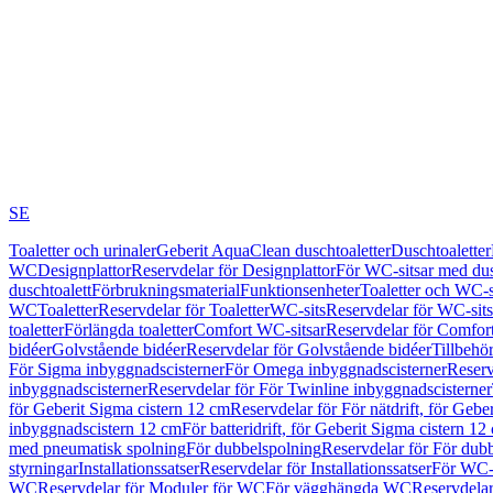
SE
Toaletter och urinaler
Geberit AquaClean duschtoaletter
Duschtoaletter
WC
Designplattor
Reservdelar för Designplattor
För WC-sitsar med du
duschtoalett
Förbrukningsmaterial
Funktionsenheter
Toaletter och WC-s
WC
Toaletter
Reservdelar för Toaletter
WC-sits
Reservdelar för WC-sits
toaletter
Förlängda toaletter
Comfort WC-sitsar
Reservdelar för Comfor
bidéer
Golvstående bidéer
Reservdelar för Golvstående bidéer
Tillbehö
För Sigma inbyggnadscisterner
För Omega inbyggnadscisterner
Reserv
inbyggnadscisterner
Reservdelar för För Twinline inbyggnadscisterner
för Geberit Sigma cistern 12 cm
Reservdelar för För nätdrift, för Gebe
inbyggnadscistern 12 cm
För batteridrift, för Geberit Sigma cistern 12
med pneumatisk spolning
För dubbelspolning
Reservdelar för För dub
styrningar
Installationssatser
Reservdelar för Installationssatser
För WC-s
WC
Reservdelar för Moduler för WC
För vägghängda WC
Reservdela