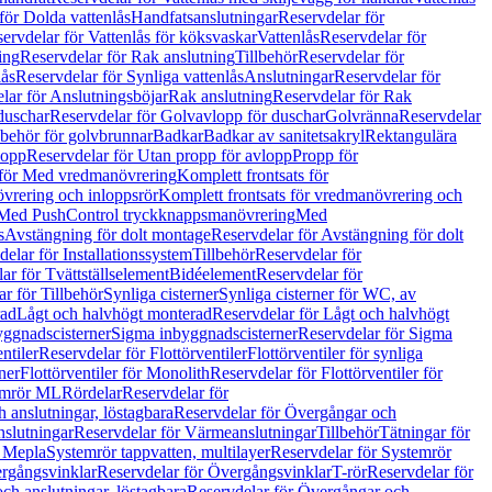
för Dolda vattenlås
Handfatsanslutningar
Reservdelar för
ervdelar för Vattenlås för köksvaskar
Vattenlås
Reservdelar för
ing
Reservdelar för Rak anslutning
Tillbehör
Reservdelar för
lås
Reservdelar för Synliga vattenlås
Anslutningar
Reservdelar för
lar för Anslutningsböjar
Rak anslutning
Reservdelar för Rak
duschar
Reservdelar för Golvavlopp för duschar
Golvränna
Reservdelar
lbehör för golvbrunnar
Badkar
Badkar av sanitetsakryl
Rektangulära
lopp
Reservdelar för Utan propp för avlopp
Propp för
 för Med vredmanövrering
Komplett frontsats för
vrering och inloppsrör
Komplett frontsats för vredmanövrering och
 Med PushControl tryckknappsmanövrering
Med
s
Avstängning för dolt montage
Reservdelar för Avstängning för dolt
elar för Installationssystem
Tillbehör
Reservdelar för
ar för Tvättställselement
Bidéelement
Reservdelar för
r för Tillbehör
Synliga cisterner
Synliga cisterner för WC, av
rad
Lågt och halvhögt monterad
Reservdelar för Lågt och halvhögt
yggnadscisterner
Sigma inbyggnadscisterner
Reservdelar för Sigma
ntiler
Reservdelar för Flottörventiler
Flottörventiler för synliga
ner
Flottörventiler för Monolith
Reservdelar för Flottörventiler för
emrör ML
Rördelar
Reservdelar för
 anslutningar, löstagbara
Reservdelar för Övergångar och
slutningar
Reservdelar för Värmeanslutningar
Tillbehör
Tätningar för
 Mepla
Systemrör tappvatten, multilayer
Reservdelar för Systemrör
rgångsvinklar
Reservdelar för Övergångsvinklar
T-rör
Reservdelar för
ch anslutningar, löstagbara
Reservdelar för Övergångar och