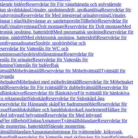
tående bidéer
Reservdelar för För vägghängda och golvstående
Utan skyddskåpa
Urinaler, spolningsdrift, spolkantlösa
Reservdelar för
nalstyrning
Reservdelar för Med integrerad urinalstyrning
Urinaler,
äggar i glas
Skiljeväggar av sanitetsporslin
Tillbehör
Reservdelar för
rial
Urinalstyrningar
Dolt montage
Reservdelar för Dolt montage
Med
onisk spolning, batteridrift
Med pneumatisk spolning
Reservdelar för
ing, nätdrift
Med elektronisk spolning, batteridrift
Reservdelar för
h ombyggnadssatser
Spolrör, spolrörsböjar och
servdelar för Vattenlås för WC och
utningssats
Spolrörsförlängningar
Reservdelar för
enlås för urinaler
Reservdelar för Vattenlås för
lutning
Vattenlås för bidéer
Rak
ttställ
Möbeltvättställ
Reservdelar för Möbeltvättställ
Tvättställ för
nbyggda
belpaket
Möbelpaket med möbeltvättställ
Reservdelar för Möbelpaket
täll
Reservdelar för För tvättställ
För dubbeltvättställ
Reservdelar för
a
Bänkskivor
Reservdelar för Bänkskivor
För tvättställ för bänkskiva
va rektangulärt
Sidoskåp
Reservdelar för Sidoskåp
Låga
eservdelar för Hängande skåp
Fler badrumsmöbler
Reservdelar för
oxar
Handdukshållare och handdukskrokar
Ljuselement
Hållare för
Med inbyggd belysning
Reservdelar för Med inbyggd
g
Fler tillbehör
Eluttag
Armaturer
Tvättställsblandare
Reservdelar för
de montering, batteridrift
Stående montering,
ättställsblandare
Apparatanslutningar för tvättområde, köksvask,
 handfat
Reservdelar för Vattenlås med skiljevägg för handfat
Vattenlås