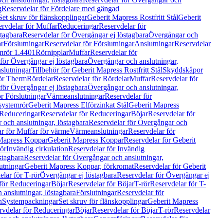
g
Reservdelar för Fördelare med gängad
Set skruv för flänskopplingar
Geberit Mapress Rostfritt Stål
Geberit
rvdelar för Muffar
Reduceringar
Reservdelar för
tagbara
Reservdelar för Övergångar ej löstagbara
Övergångar och
r
Förslutningar
Reservdelar för Förslutningar
Anslutningar
Reservdelar
mrör 1.4401
Rörnipplar
Muffar
Reservdelar för
för Övergångar ej löstagbara
Övergångar och anslutningar,
slutningar
Tillbehör för Geberit Mapress Rostfritt Stål
Skyddskåpor
ör Therm
Rördelar
Reservdelar för Rördelar
Muffar
Reservdelar för
för Övergångar ej löstagbara
Övergångar och anslutningar,
r Förslutningar
Värmeanslutningar
Reservdelar för
 systemrör
Geberit Mapress Elförzinkat Stål
Geberit Mapress
Reduceringar
Reservdelar för Reduceringar
Böjar
Reservdelar för
och anslutningar, löstagbara
Reservdelar för Övergångar och
r för Muffar för värme
Värmeanslutningar
Reservdelar för
Mapress Koppar
Geberit Mapress Koppar
Reservdelar för Geberit
rör
Invändig cirkulation
Reservdelar för Invändig
stagbara
Reservdelar för Övergångar och anslutningar,
utningar
Geberit Mapress Koppar, förkromat
Reservdelar för Geberit
lar för T-rör
Övergångar ej löstagbara
Reservdelar för Övergångar ej
för Reduceringar
Böjar
Reservdelar för Böjar
T-rör
Reservdelar för T-
 anslutningar, löstagbara
Förslutningar
Reservdelar för
n
Systempackningar
Set skruv för flänskopplingar
Geberit Mapress
rvdelar för Reduceringar
Böjar
Reservdelar för Böjar
T-rör
Reservdelar