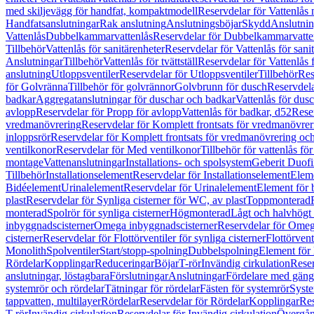
med skiljevägg för handfat, kompaktmodell
Reservdelar för Vattenlås
Handfatsanslutningar
Rak anslutning
Anslutningsböjar
Skydd
Anslutnin
Vattenlås
Dubbelkammarvattenlås
Reservdelar för Dubbelkammarvatte
Tillbehör
Vattenlås för sanitärenheter
Reservdelar för Vattenlås för sani
Anslutningar
Tillbehör
Vattenlås för tvättställ
Reservdelar för Vattenlås fö
anslutning
Utloppsventiler
Reservdelar för Utloppsventiler
Tillbehör
Res
för Golvränna
Tillbehör för golvrännor
Golvbrunn för dusch
Reservdela
badkar
Aggregatanslutningar för duschar och badkar
Vattenlås för dus
avlopp
Reservdelar för Propp för avlopp
Vattenlås för badkar, d52
Reser
vredmanövrering
Reservdelar för Komplett frontsats för vredmanövrer
inloppsrör
Reservdelar för Komplett frontsats för vredmanövrering och
ventilkonor
Reservdelar för Med ventilkonor
Tillbehör för vattenlås fö
montage
Vattenanslutningar
Installations- och spolsystem
Geberit Duof
Tillbehör
Installationselement
Reservdelar för Installationselement
Elem
Bidéelement
Urinalelement
Reservdelar för Urinalelement
Element för 
plast
Reservdelar för Synliga cisterner för WC, av plast
Toppmonterad
monterad
Spolrör för synliga cisterner
Högmonterad
Lågt och halvhögt
inbyggnadscisterner
Omega inbyggnadscisterner
Reservdelar för Omeg
cisterner
Reservdelar för Flottörventiler för synliga cisterner
Flottörvent
Monolith
Spolventiler
Start/stopp-spolning
Dubbelspolning
Element för 
Rördelar
Kopplingar
Reduceringar
Böjar
T-rör
Invändig cirkulation
Reser
anslutningar, löstagbara
Förslutningar
Anslutningar
Fördelare med gäng
systemrör och rördelar
Tätningar för rördelar
Fästen för systemrör
Syst
tappvatten, multilayer
Rördelar
Reservdelar för Rördelar
Kopplingar
Res
T-rör
Invändig cirkulation
Reservdelar för Invändig cirkulation
Övergång