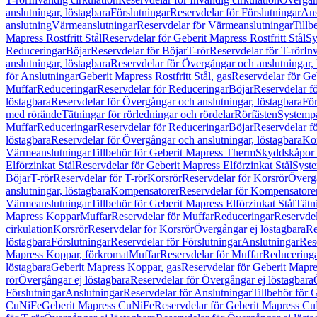
anslutningar, löstagbara
Förslutningar
Reservdelar för Förslutningar
Ans
anslutning
Värmeanslutningar
Reservdelar för Värmeanslutningar
Tillb
Mapress Rostfritt Stål
Reservdelar för Geberit Mapress Rostfritt Stål
Sy
Reduceringar
Böjar
Reservdelar för Böjar
T-rör
Reservdelar för T-rör
In
anslutningar, löstagbara
Reservdelar för Övergångar och anslutningar, 
för Anslutningar
Geberit Mapress Rostfritt Stål, gas
Reservdelar för Geb
Muffar
Reduceringar
Reservdelar för Reduceringar
Böjar
Reservdelar f
löstagbara
Reservdelar för Övergångar och anslutningar, löstagbara
För
med rörände
Tätningar för rörledningar och rördelar
Rörfästen
Systemp
Muffar
Reduceringar
Reservdelar för Reduceringar
Böjar
Reservdelar f
löstagbara
Reservdelar för Övergångar och anslutningar, löstagbara
Ko
Värmeanslutningar
Tillbehör för Geberit Mapress Therm
Skyddskåpor 
Elförzinkat Stål
Reservdelar för Geberit Mapress Elförzinkat Stål
Syste
Böjar
T-rör
Reservdelar för T-rör
Korsrör
Reservdelar för Korsrör
Övergå
anslutningar, löstagbara
Kompensatorer
Reservdelar för Kompensatore
Värmeanslutningar
Tillbehör för Geberit Mapress Elförzinkat Stål
Tätn
Mapress Koppar
Muffar
Reservdelar för Muffar
Reduceringar
Reservdel
cirkulation
Korsrör
Reservdelar för Korsrör
Övergångar ej löstagbara
Re
löstagbara
Förslutningar
Reservdelar för Förslutningar
Anslutningar
Res
Mapress Koppar, förkromat
Muffar
Reservdelar för Muffar
Reducering
löstagbara
Geberit Mapress Koppar, gas
Reservdelar för Geberit Mapr
rör
Övergångar ej löstagbara
Reservdelar för Övergångar ej löstagbara
Förslutningar
Anslutningar
Reservdelar för Anslutningar
Tillbehör för
CuNiFe
Geberit Mapress CuNiFe
Reservdelar för Geberit Mapress C