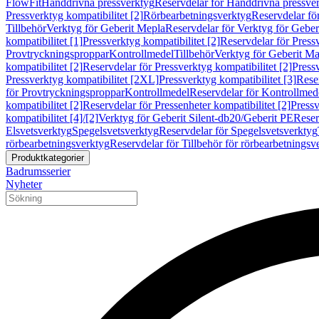
FlowFit
Handdrivna pressverktyg
Reservdelar för Handdrivna pressve
Pressverktyg kompatibilitet [2]
Rörbearbetningsverktyg
Reservdelar fö
Tillbehör
Verktyg för Geberit Mepla
Reservdelar för Verktyg för Geber
kompatibilitet [1]
Pressverktyg kompatibilitet [2]
Reservdelar för Pressv
Provtryckningsproppar
Kontrollmedel
Tillbehör
Verktyg för Geberit Ma
kompatibilitet [2]
Reservdelar för Pressverktyg kompatibilitet [2]
Pressv
Pressverktyg kompatibilitet [2XL]
Pressverktyg kompatibilitet [3]
Reser
för Provtryckningsproppar
Kontrollmedel
Reservdelar för Kontrollmed
kompatibilitet [2]
Reservdelar för Pressenheter kompatibilitet [2]
Pressv
kompatibilitet [4]/[2]
Verktyg för Geberit Silent-db20/Geberit PE
Reser
Elsvetsverktyg
Spegelsvetsverktyg
Reservdelar för Spegelsvetsverktyg
rörbearbetningsverktyg
Reservdelar för Tillbehör för rörbearbetningsv
Produktkategorier
Badrumsserier
Nyheter