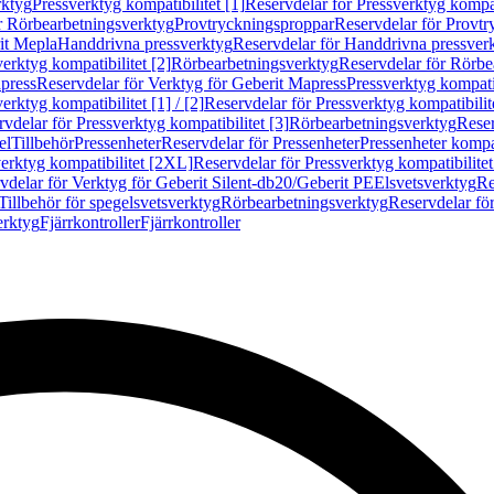
rktyg
Pressverktyg kompatibilitet [1]
Reservdelar för Pressverktyg kompati
r Rörbearbetningsverktyg
Provtryckningsproppar
Reservdelar för Provt
it Mepla
Handdrivna pressverktyg
Reservdelar för Handdrivna pressver
erktyg kompatibilitet [2]
Rörbearbetningsverktyg
Reservdelar för Rörbe
press
Reservdelar för Verktyg för Geberit Mapress
Pressverktyg kompatib
erktyg kompatibilitet [1] / [2]
Reservdelar för Pressverktyg kompatibilitet
vdelar för Pressverktyg kompatibilitet [3]
Rörbearbetningsverktyg
Reser
el
Tillbehör
Pressenheter
Reservdelar för Pressenheter
Pressenheter kompat
erktyg kompatibilitet [2XL]
Reservdelar för Pressverktyg kompatibilite
vdelar för Verktyg för Geberit Silent-db20/Geberit PE
Elsvetsverktyg
Re
Tillbehör för spegelsvetsverktyg
Rörbearbetningsverktyg
Reservdelar fö
erktyg
Fjärrkontroller
Fjärrkontroller