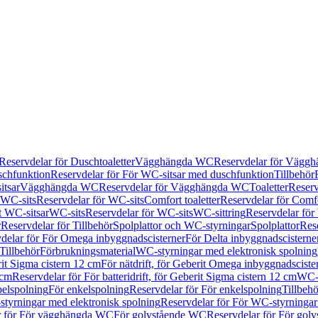
Reservdelar för Duschtoaletter
Vägghängda WC
Reservdelar för Vägg
schfunktion
Reservdelar för För WC-sitsar med duschfunktion
Tillbehör
itsar
Vägghängda WC
Reservdelar för Vägghängda WC
Toaletter
Reserv
WC-sits
Reservdelar för WC-sits
Comfort toaletter
Reservdelar för Comfo
t WC-sitsar
WC-sits
Reservdelar för WC-sits
WC-sittring
Reservdelar för
r
Reservdelar för Tillbehör
Spolplattor och WC-styrningar
Spolplattor
Rese
delar för För Omega inbyggnadscisterner
För Delta inbyggnadscisterne
Tillbehör
Förbrukningsmaterial
WC-styrningar med elektronisk spolning
rit Sigma cistern 12 cm
För nätdrift, för Geberit Omega inbyggnadscist
 cm
Reservdelar för För batteridrift, för Geberit Sigma cistern 12 cm
WC-s
belspolning
För enkelspolning
Reservdelar för För enkelspolning
Tillbeh
tyrningar med elektronisk spolning
Reservdelar för För WC-styrningar
r för För vägghängda WC
För golvstående WC
Reservdelar för För gol