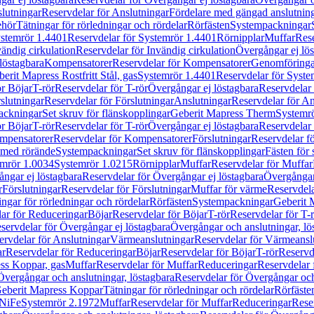
lutningar
Reservdelar för Anslutningar
Fördelare med gängad anslutnin
ehör
Tätningar för rörledningar och rördelar
Rörfästen
Systempackningar
stemrör 1.4401
Reservdelar för Systemrör 1.4401
Rörnipplar
Muffar
Rese
vändig cirkulation
Reservdelar för Invändig cirkulation
Övergångar ej lös
löstagbara
Kompensatorer
Reservdelar för Kompensatorer
Genomföringa
erit Mapress Rostfritt Stål, gas
Systemrör 1.4401
Reservdelar för Syste
ör Böjar
T-rör
Reservdelar för T-rör
Övergångar ej löstagbara
Reservdelar 
slutningar
Reservdelar för Förslutningar
Anslutningar
Reservdelar för An
ackningar
Set skruv för flänskopplingar
Geberit Mapress Therm
Systemr
ör Böjar
T-rör
Reservdelar för T-rör
Övergångar ej löstagbara
Reservdelar 
mpensatorer
Reservdelar för Kompensatorer
Förslutningar
Reservdelar fö
med rörände
Systempackningar
Set skruv för flänskopplingar
Fästen för
mrör 1.0034
Systemrör 1.0215
Rörnipplar
Muffar
Reservdelar för Muffar
ngar ej löstagbara
Reservdelar för Övergångar ej löstagbara
Övergångar 
r
Förslutningar
Reservdelar för Förslutningar
Muffar för värme
Reservdela
ingar för rörledningar och rördelar
Rörfästen
Systempackningar
Geberit 
ar för Reduceringar
Böjar
Reservdelar för Böjar
T-rör
Reservdelar för T-
servdelar för Övergångar ej löstagbara
Övergångar och anslutningar, lö
ervdelar för Anslutningar
Värmeanslutningar
Reservdelar för Värmeansl
ar
Reservdelar för Reduceringar
Böjar
Reservdelar för Böjar
T-rör
Reservde
ess Koppar, gas
Muffar
Reservdelar för Muffar
Reduceringar
Reservdelar 
Övergångar och anslutningar, löstagbara
Reservdelar för Övergångar och
 Geberit Mapress Koppar
Tätningar för rörledningar och rördelar
Rörfäste
uNiFe
Systemrör 2.1972
Muffar
Reservdelar för Muffar
Reduceringar
Rese