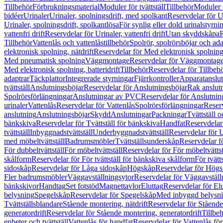
Tillbehör
Förbrukningsmaterial
Moduler för tvättställ
Tillbehör
Moduler 
bidéer
Urinaler
Urinaler, spolningsdrift, med spolkant
Reservdelar för U
Urinaler, spolningsdrift, spolkantlösa
För synlig eller dold urinalstyrni
vattenfri drift
Reservdelar för Urinaler, vattenfri drift
Utan skyddskåpa
R
Tillbehör
Vattenlås och vattenlåstillbehör
Spolrör, spolrörsböjar och ada
elektronisk spolning, nätdrift
Reservdelar för Med elektronisk spolning,
Med pneumatisk spolning
Väggmontage
Reservdelar för Väggmontag
Med elektronisk spolning, batteridrift
Tillbehör
Reservdelar för Tillbeh
adaptrar
Täckplattor
Integrerade styrningar
Fjärrkontroller
Apparatanslutn
tvättställ
Anslutningsböjar
Reservdelar för Anslutningsböjar
Rak anslut
Spolrörsförlängningar
Anslutningar av PVC
Reservdelar för Anslutni
urinaler
Vattenlås
Reservdelar för Vattenlås
Spolrörsförlängningar
Reserv
anslutning
Anslutningsböjar
Skydd
Anslutningar
Packningar
Tvättställ
bänkskiva
Reservdelar för Tvättställ för bänkskiva
Handfat
Reservdelar
tvättställ
Inbyggnadstvättställ
Underbyggnadstvättställ
Reservdelar för 
med möbeltvättställ
Badrumsmöbler
Tvättställsunderskåp
Reservdelar f
För dubbeltvättställ
För möbeltvättställ
Reservdelar för För möbeltvättst
skålform
Reservdelar för För tvättställ för bänkskiva skålform
För tvätt
sidoskåp
Reservdelar för Låga sidoskåp
Högskåp
Reservdelar för Hög
Fler badrumsmöbler
Väggavställningsytor
Reservdelar för Väggavställ
bänkskivor
Handtag
Set fotstöd
Magnettavlor
Eluttag
Reservdelar för El
belysning
Spegelskåp
Reservdelar för Spegelskåp
Med inbyggd belysn
Tvättställsblandare
Stående montering, nätdrift
Reservdelar för Stående
generatordrift
Reservdelar för Stående montering, generatordrift
Tillbe
enheter och tvättställ
Vattenlås för handfat
Reservdelar för Vattenlås fö