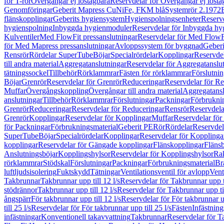
för T-rör
Övergångar ej löstagbara
Reservdelar för Övergångar ej lösta
Genomföringar
Geberit Mapress CuNiFe, FKM blå
Systemrör 2.1972
flänskopplingar
Geberits hygiensystem
Hygienspolningsenheter
Reserv
hygienspolning
Inbyggda hygienmoduler
Reservdelar för Inbyggda h
Kulventiler
Med FlowFit pressanslutningar
Reservdelar för Med FlowFi
för Med Mapress pressanslutningar
Avloppssystem för byggnad
Geberi
Rensrör
Rördelar SuperTube
Böjar
Specialrördelar
Kopplingar
Reservdel
till andra material
Aggregatanslutningar
Reservdelar för Aggregatanslu
tätningssockel
Tillbehör
Rörklammrar
Fästen för rörklammrar
Förslutnin
Böjar
Grenrör
Reservdelar för Grenrör
Reduceringar
Reservdelar för R
Muffar
Övergångskoppling
Övergångar till andra material
Aggregatansl
anslutningar
Tillbehör
Rörklammrar
Förslutningar
Packningar
Förbrukni
Grenrör
Reduceringar
Reservdelar för Reduceringar
Rensrör
Reservdela
Grenrör
Kopplingar
Reservdelar för Kopplingar
Muffar
Reservdelar för
för Packningar
Förbrukningsmaterial
Geberit PE
Rör
Rördelar
Reservdel
SuperTube
Böjar
Specialrördelar
Kopplingar
Reservdelar för Kopplinga
kopplingar
Reservdelar för Gängade kopplingar
Flänskopplingar
Fläns
Anslutningsböjar
Kopplingshylsor
Reservdelar för Kopplingshylsor
Rak
rörklammrar
Stödskal
Förslutningar
Packningar
Förbrukningsmaterial
Br
luftljudsisolering
Fuktskydd
Tätningar
Ventilationsventil för avlopp
Vent
Takbrunnar
Takbrunnar upp till 12 l/s
Reservdelar för Takbrunnar upp ti
stödrännor
Takbrunnar upp till 12 l/s
Reservdelar för Takbrunnar upp til
ångspärr
För takbrunnar upp till 12 l/s
Reservdelar för För takbrunnar up
till 25 l/s
Reservdelar för För takbrunnar upp till 25 l/s
Fästen
Infästnin
infästningar
Konventionell takavvattning
Takbrunnar
Reservdelar för T