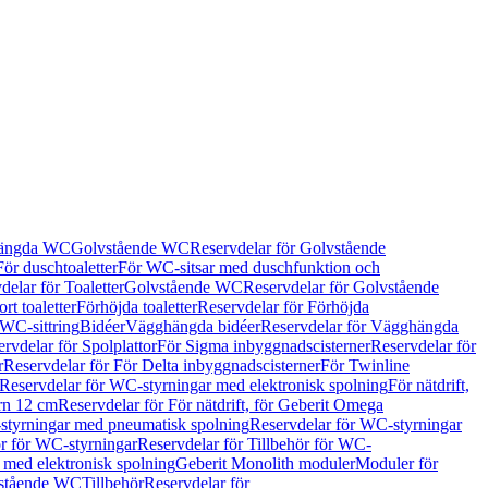
hängda WC
Golvstående WC
Reservdelar för Golvstående
För duschtoaletter
För WC-sitsar med duschfunktion och
delar för Toaletter
Golvstående WC
Reservdelar för Golvstående
rt toaletter
Förhöjda toaletter
Reservdelar för Förhöjda
 WC-sittring
Bidéer
Vägghängda bidéer
Reservdelar för Vägghängda
rvdelar för Spolplattor
För Sigma inbyggnadscisterner
Reservdelar för
r
Reservdelar för För Delta inbyggnadscisterner
För Twinline
Reservdelar för WC-styrningar med elektronisk spolning
För nätdrift,
ern 12 cm
Reservdelar för För nätdrift, för Geberit Omega
tyrningar med pneumatisk spolning
Reservdelar för WC-styrningar
ör för WC-styrningar
Reservdelar för Tillbehör för WC-
 med elektronisk spolning
Geberit Monolith moduler
Moduler för
vstående WC
Tillbehör
Reservdelar för