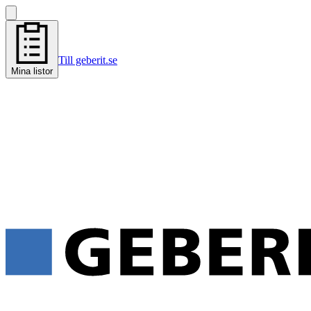
Till geberit.se
Mina listor