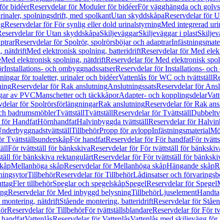
för bidéer
Reservdelar för Moduler för bidéer
För vägghängda och golvs
rinaler, spolningsdrift, med spolkant
Utan skyddskåpa
Reservdelar för 
ng
Reservdelar för För synlig eller dold urinalstyrning
Med integrerad uri
eservdelar för Utan skyddskåpa
Skiljeväggar
Skiljeväggar i plast
Skiljev
ptrar
Reservdelar för Spolrör, spolrörsböjar och adaptrar
Infästningsmate
 nätdrift
Med elektronisk spolning, batteridrift
Reservdelar för Med elektr
e
Med elektronisk spolning, nätdrift
Reservdelar för Med elektronisk spoln
ör
Installations- och ombyggnadssatser
Reservdelar för Installations- oc
ingar för toaletter, urinaler och bidéer
Vattenlås för WC och tvättställ
Re
ning
Reservdelar för Rak anslutning
Anslutningssats
Reservdelar för Ansl
ngar av PVC
Manschetter och täckkåpor
Adapter- och kopplingsdelar
Vatt
delar för Spolrörsförlängningar
Rak anslutning
Reservdelar för Rak ans
 och badrumsmöbler
Tvättställ
Tvättställ
Reservdelar för Tvättställ
Dubbeltvä
 för Handfat
Hörnhandfat
Halvinbyggda tvättställ
Reservdelar för Halvi
Underbyggnadstvättställ
Tillbehör
Propp för avlopp
Infästningsmaterial
Mö
ör Tvättställsunderskåp
För handfat
Reservdelar för För handfat
För tvätts
äll
För tvättställ för bänkskiva
Reservdelar för För tvättställ för bänkskiv
ställ för bänkskiva rektangulärt
Reservdelar för För tvättställ för bänkski
skåp
Mellanhöga skåp
Reservdelar för Mellanhöga skåp
Hängande skåp
R
ningsytor
Tillbehör
Reservdelar för Tillbehör
Lådinsatser och förvaringsb
uttag
Fler tillbehör
Speglar och spegelskåp
Spegel
Reservdelar för Spegel
ing
Reservdelar för Med inbyggd belysning
Tillbehör
Ljuselement
Handta
 montering, nätdrift
Stående montering, batteridrift
Reservdelar för Ståen
hör
Reservdelar för Tillbehör
För tvättställsblandare
Reservdelar för För tv
r handfat
Vattenlås
Reservdelar för Vattenlås
Vattenlås med skiljevägg för