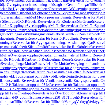
gbara
Övergångar och anslutningar, löstagbara
Reservdelar för Övergånga
Böjar
Övergångar och anslutningar, löstagbara
Genomföringar
Tillbehör 
delar för Hygienspolningsenheter
Cisterner och WC-styrningar med hyg
ygienmoduler
Tillbehör för cisterner och WC-styrningar med hygienspol
t pressanslutningar
Med Mepla pressanslutningar
Reservdelar för Med 
t Silent-db20
Rör
Rördelar
Reservdelar för Rördelar
Böjar
Grenrör
Reservd
ar för Kopplingar
Svetskopplingar
Muffar
Reservdelar för Muffar
Spännk
tningar
Anslutningsböjar
Reservdelar för Anslutningsböjar
Anslutningsri
gar
Packningar
Förbrukningsmaterial
Geberit Silent-PP
Rör
Reservdelar f
educeringar
Rensrör
Reservdelar för Rensrör
Kopplingar
Reservdelar för 
utningar
Reservdelar för Aggregatanslutningar
Anslutningsböjar
Reservd
ngsmaterial
Geberit Silent-Pro
Rör
Reservdelar för Rör
Rördelar
Reservdel
r för Rensrör
Rördelar SuperTube
Reservdelar för Rördelar SuperTube
B
 Muffar
Övergångskoppling
Adaptrar till andra material
Tillbehör
Reservde
ar för Rördelar
Böjar
Grenrör
Reduceringar
Rensrör
Reservdelar för Rens
r
Svetskopplingar
Muffar
Reservdelar för Muffar
Övergångar till andra ma
bussningar
Aggregatanslutningar
Reservdelar för Aggregatanslutningar
An
a anslutningar
Reservdelar för Raka anslutningar
Vattenlås
Reservdelar f
andskydd, ljudisolering och fuktskydd
Ljudisolering
Isoleringar för byg
ilationsventiler
Reservdelar för Ventilationsventiler
Energisparventiler
Ge
ll 12 l/s
Takbrunnar upp till 25 l/s
Reservdelar för Takbrunnar upp till 25
l 12 l/s
Takbrunnar upp till 25 l/s
Reservdelar för Takbrunnar upp till 25 
p till 12 l/s
Överlopp
Reservdelar för Överlopp
För takbrunnar upp till 1
gssystem d40–200
Infästningssystem d250–315
Tillbehör
Reservdelar för 
akbrunnar
Tillbehör
Reservdelar för Tillbehör
Verktyg
Verktyg
Verktyg för