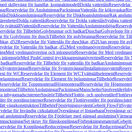
 med skiljevägg för handfat, kompaktmodell
Dolda vattenlås
Reservdelar 
gar
Reservdelar för Anslutningar
Packningar
Vattenlås för köksvaskar
Res
nlås
Diskhoanslutningar
Reservdelar för Diskhoanslutningar
Rak anslutn
tärenheter
Dolda vattenlås
Reservdelar för Dolda vattenlås
Synliga vatten
r tvättställ
Vattenlås
Reservdelar för Vattenlås
Anslutningsböjar
Reservde
ervdelar för Tillbehör
Golvbrunnar och badkar
Duschar
Golvavlopp för 
r för Golvbrunn för dusch
Tillbehör för golvbrunnar
Reservdelar för Til
chkar, d52
Reservdelar för Vattenlås för duschkar, d52
Utan propp för av
vdelar för Vattenlås för badkar, d52
Med vredmanövrering
Reservdelar
ing
Med vredmanövrering och inloppsrör
Reservdelar för Med vredmanö
 inloppsrör
Med PushControl tryckknappsmanövrering
Reservdelar för
r badkar
Reservdelar för Tillbehör för vattenlås för badkar
Anslutningssat
ix
Systemväggar
Reservdelar för Systemväggar
Installationssystem
Reservd
ent för WC
Reservdelar för Element för WC
Tvättställselement
Reservdel
belastningar
Reservdelar för Element för belastningar
Tillbehör
Reservdela
Reservdelar för Toppmonterad
Högmonterad
Reservdelar för Högmonte
 monterad
Tillbehör
Anslutningar
Packningar
Manschetter
Spolventiler
Inb
a inbyggnadscisterner
Spolrör
Tillbehör
Flottör- och spolventiler
Flottörve
iler för porslinscisterner
Reservdelar för Flottörventiler för porslinscister
lätt väggkonstruktion
Tillbehör
Försörjningssystem
Geberit FlowFit
Syst
vdelar för Invändig cirkulation
Övergångar ej löstagbara
Övergångar och
ad anslutning
Reservdelar för Fördelare med gängad anslutning
Värmean
empackningar
Set skruv för flänskopplingar
Förbrukningsmaterial
Geberit
ervdelar för Kopplingar
Reduceringar
Reservdelar för Reduceringar
Öve
ar ej löstagbara
Reservdelar för Övergångar ej löstagbara
Övergångar o