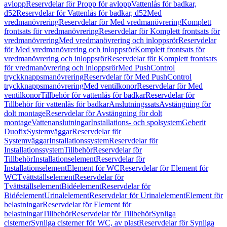
avlopp
Reservdelar för Propp för avlopp
Vattenlås för badkar,
d52
Reservdelar för Vattenlås för badkar, d52
Med
vredmanövrering
Reservdelar för Med vredmanövrering
Komplett
frontsats för vredmanövrering
Reservdelar för Komplett frontsats för
vredmanövrering
Med vredmanövrering och inloppsrör
Reservdelar
för Med vredmanövrering och inloppsrör
Komplett frontsats för
vredmanövrering och inloppsrör
Reservdelar för Komplett frontsats
för vredmanövrering och inloppsrör
Med PushControl
tryckknappsmanövrering
Reservdelar för Med PushControl
tryckknappsmanövrering
Med ventilkonor
Reservdelar för Med
ventilkonor
Tillbehör för vattenlås för badkar
Reservdelar för
Tillbehör för vattenlås för badkar
Anslutningssats
Avstängning för
dolt montage
Reservdelar för Avstängning för dolt
montage
Vattenanslutningar
Installations- och spolsystem
Geberit
Duofix
Systemväggar
Reservdelar för
Systemväggar
Installationssystem
Reservdelar för
Installationssystem
Tillbehör
Reservdelar för
Tillbehör
Installationselement
Reservdelar för
Installationselement
Element för WC
Reservdelar för Element för
WC
Tvättställselement
Reservdelar för
Tvättställselement
Bidéelement
Reservdelar för
Bidéelement
Urinalelement
Reservdelar för Urinalelement
Element för
belastningar
Reservdelar för Element för
belastningar
Tillbehör
Reservdelar för Tillbehör
Synliga
cisterner
Synliga cisterner för WC, av plast
Reservdelar för Synliga