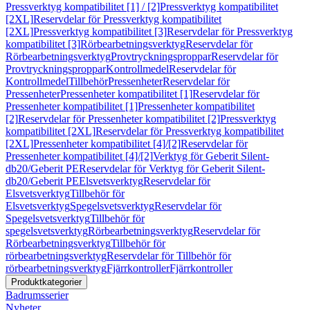
Pressverktyg kompatibilitet [1] / [2]
Pressverktyg kompatibilitet
[2XL]
Reservdelar för Pressverktyg kompatibilitet
[2XL]
Pressverktyg kompatibilitet [3]
Reservdelar för Pressverktyg
kompatibilitet [3]
Rörbearbetningsverktyg
Reservdelar för
Rörbearbetningsverktyg
Provtryckningsproppar
Reservdelar för
Provtryckningsproppar
Kontrollmedel
Reservdelar för
Kontrollmedel
Tillbehör
Pressenheter
Reservdelar för
Pressenheter
Pressenheter kompatibilitet [1]
Reservdelar för
Pressenheter kompatibilitet [1]
Pressenheter kompatibilitet
[2]
Reservdelar för Pressenheter kompatibilitet [2]
Pressverktyg
kompatibilitet [2XL]
Reservdelar för Pressverktyg kompatibilitet
[2XL]
Pressenheter kompatibilitet [4]/[2]
Reservdelar för
Pressenheter kompatibilitet [4]/[2]
Verktyg för Geberit Silent-
db20/Geberit PE
Reservdelar för Verktyg för Geberit Silent-
db20/Geberit PE
Elsvetsverktyg
Reservdelar för
Elsvetsverktyg
Tillbehör för
Elsvetsverktyg
Spegelsvetsverktyg
Reservdelar för
Spegelsvetsverktyg
Tillbehör för
spegelsvetsverktyg
Rörbearbetningsverktyg
Reservdelar för
Rörbearbetningsverktyg
Tillbehör för
rörbearbetningsverktyg
Reservdelar för Tillbehör för
rörbearbetningsverktyg
Fjärrkontroller
Fjärrkontroller
Produktkategorier
Badrumsserier
Nyheter