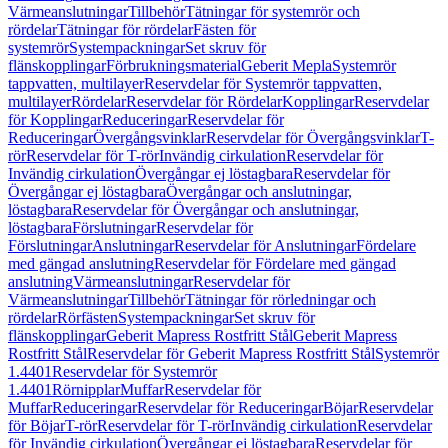
Värmeanslutningar
Tillbehör
Tätningar för systemrör och
rördelar
Tätningar för rördelar
Fästen för
systemrör
Systempackningar
Set skruv för
flänskopplingar
Förbrukningsmaterial
Geberit Mepla
Systemrör
tappvatten, multilayer
Reservdelar för Systemrör tappvatten,
multilayer
Rördelar
Reservdelar för Rördelar
Kopplingar
Reservdelar
för Kopplingar
Reduceringar
Reservdelar för
Reduceringar
Övergångsvinklar
Reservdelar för Övergångsvinklar
T-
rör
Reservdelar för T-rör
Invändig cirkulation
Reservdelar för
Invändig cirkulation
Övergångar ej löstagbara
Reservdelar för
Övergångar ej löstagbara
Övergångar och anslutningar,
löstagbara
Reservdelar för Övergångar och anslutningar,
löstagbara
Förslutningar
Reservdelar för
Förslutningar
Anslutningar
Reservdelar för Anslutningar
Fördelare
med gängad anslutning
Reservdelar för Fördelare med gängad
anslutning
Värmeanslutningar
Reservdelar för
Värmeanslutningar
Tillbehör
Tätningar för rörledningar och
rördelar
Rörfästen
Systempackningar
Set skruv för
flänskopplingar
Geberit Mapress Rostfritt Stål
Geberit Mapress
Rostfritt Stål
Reservdelar för Geberit Mapress Rostfritt Stål
Systemrör
1.4401
Reservdelar för Systemrör
1.4401
Rörnipplar
Muffar
Reservdelar för
Muffar
Reduceringar
Reservdelar för Reduceringar
Böjar
Reservdelar
för Böjar
T-rör
Reservdelar för T-rör
Invändig cirkulation
Reservdelar
för Invändig cirkulation
Övergångar ej löstagbara
Reservdelar för