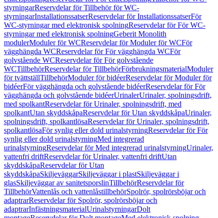
styrningar
Reservdelar för Tillbehör för WC-
styrningar
Installationssatser
Reservdelar för Installationssatser
För
WC-styrningar med elektronisk spolning
Reservdelar för För WC-
styrningar med elektronisk spolning
Geberit Monolith
moduler
Moduler för WC
Reservdelar för Moduler för WC
För
vägghängda WC
Reservdelar för För vägghängda WC
För
golvstående WC
Reservdelar för För golvstående
WC
Tillbehör
Reservdelar för Tillbehör
Förbrukningsmaterial
Moduler
för tvättställ
Tillbehör
Moduler för bidéer
Reservdelar för Moduler för
bidéer
För vägghängda och golvstående bidéer
Reservdelar för För
vägghängda och golvstående bidéer
Urinaler
Urinaler, spolningsdrift,
med spolkant
Reservdelar för Urinaler, spolningsdrift, med
spolkant
Utan skyddskåpa
Reservdelar för Utan skyddskåpa
Urinaler,
spolningsdrift, spolkantlösa
Reservdelar för Urinaler, spolningsdrift,
spolkantlösa
För synlig eller dold urinalstyrning
Reservdelar för För
synlig eller dold urinalstyrning
Med integrerad
urinalstyrning
Reservdelar för Med integrerad urinalstyrning
Urinaler,
vattenfri drift
Reservdelar för Urinaler, vattenfri drift
Utan
skyddskåpa
Reservdelar för Utan
skyddskåpa
Skiljeväggar
Skiljeväggar i plast
Skiljeväggar i
glas
Skiljeväggar av sanitetsporslin
Tillbehör
Reservdelar för
Tillbehör
Vattenlås och vattenlåstillbehör
Spolrör, spolrörsböjar och
adaptrar
Reservdelar för Spolrör, spolrörsböjar och
adaptrar
Infästningsmaterial
Urinalstyrningar
Dolt
montage
Reservdelar för Dolt montage
Med elektronisk spolning,