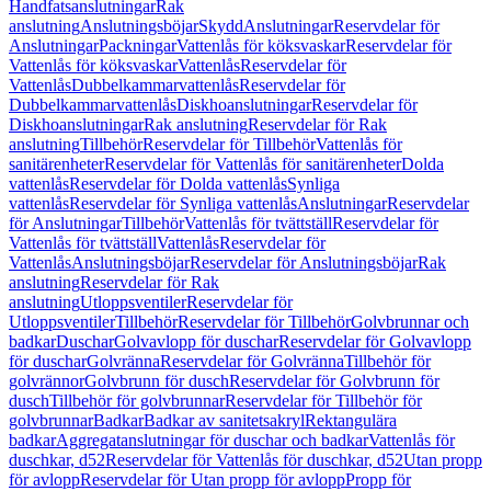
Handfatsanslutningar
Rak
anslutning
Anslutningsböjar
Skydd
Anslutningar
Reservdelar för
Anslutningar
Packningar
Vattenlås för köksvaskar
Reservdelar för
Vattenlås för köksvaskar
Vattenlås
Reservdelar för
Vattenlås
Dubbelkammarvattenlås
Reservdelar för
Dubbelkammarvattenlås
Diskhoanslutningar
Reservdelar för
Diskhoanslutningar
Rak anslutning
Reservdelar för Rak
anslutning
Tillbehör
Reservdelar för Tillbehör
Vattenlås för
sanitärenheter
Reservdelar för Vattenlås för sanitärenheter
Dolda
vattenlås
Reservdelar för Dolda vattenlås
Synliga
vattenlås
Reservdelar för Synliga vattenlås
Anslutningar
Reservdelar
för Anslutningar
Tillbehör
Vattenlås för tvättställ
Reservdelar för
Vattenlås för tvättställ
Vattenlås
Reservdelar för
Vattenlås
Anslutningsböjar
Reservdelar för Anslutningsböjar
Rak
anslutning
Reservdelar för Rak
anslutning
Utloppsventiler
Reservdelar för
Utloppsventiler
Tillbehör
Reservdelar för Tillbehör
Golvbrunnar och
badkar
Duschar
Golvavlopp för duschar
Reservdelar för Golvavlopp
för duschar
Golvränna
Reservdelar för Golvränna
Tillbehör för
golvrännor
Golvbrunn för dusch
Reservdelar för Golvbrunn för
dusch
Tillbehör för golvbrunnar
Reservdelar för Tillbehör för
golvbrunnar
Badkar
Badkar av sanitetsakryl
Rektangulära
badkar
Aggregatanslutningar för duschar och badkar
Vattenlås för
duschkar, d52
Reservdelar för Vattenlås för duschkar, d52
Utan propp
för avlopp
Reservdelar för Utan propp för avlopp
Propp för