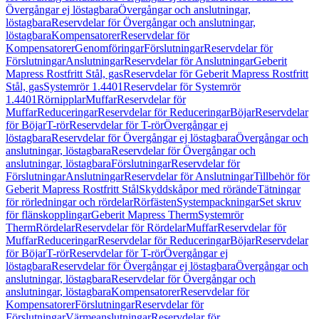
Övergångar ej löstagbara
Övergångar och anslutningar,
löstagbara
Reservdelar för Övergångar och anslutningar,
löstagbara
Kompensatorer
Reservdelar för
Kompensatorer
Genomföringar
Förslutningar
Reservdelar för
Förslutningar
Anslutningar
Reservdelar för Anslutningar
Geberit
Mapress Rostfritt Stål, gas
Reservdelar för Geberit Mapress Rostfritt
Stål, gas
Systemrör 1.4401
Reservdelar för Systemrör
1.4401
Rörnipplar
Muffar
Reservdelar för
Muffar
Reduceringar
Reservdelar för Reduceringar
Böjar
Reservdelar
för Böjar
T-rör
Reservdelar för T-rör
Övergångar ej
löstagbara
Reservdelar för Övergångar ej löstagbara
Övergångar och
anslutningar, löstagbara
Reservdelar för Övergångar och
anslutningar, löstagbara
Förslutningar
Reservdelar för
Förslutningar
Anslutningar
Reservdelar för Anslutningar
Tillbehör för
Geberit Mapress Rostfritt Stål
Skyddskåpor med rörände
Tätningar
för rörledningar och rördelar
Rörfästen
Systempackningar
Set skruv
för flänskopplingar
Geberit Mapress Therm
Systemrör
Therm
Rördelar
Reservdelar för Rördelar
Muffar
Reservdelar för
Muffar
Reduceringar
Reservdelar för Reduceringar
Böjar
Reservdelar
för Böjar
T-rör
Reservdelar för T-rör
Övergångar ej
löstagbara
Reservdelar för Övergångar ej löstagbara
Övergångar och
anslutningar, löstagbara
Reservdelar för Övergångar och
anslutningar, löstagbara
Kompensatorer
Reservdelar för
Kompensatorer
Förslutningar
Reservdelar för
Förslutningar
Värmeanslutningar
Reservdelar för