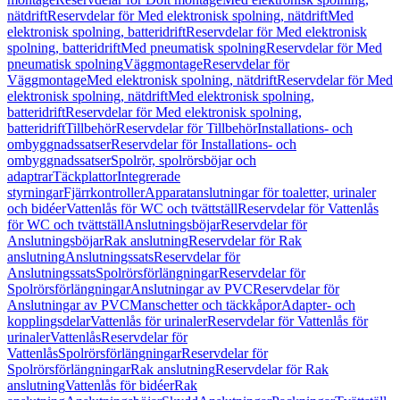
nätdrift
Reservdelar för Med elektronisk spolning, nätdrift
Med
elektronisk spolning, batteridrift
Reservdelar för Med elektronisk
spolning, batteridrift
Med pneumatisk spolning
Reservdelar för Med
pneumatisk spolning
Väggmontage
Reservdelar för
Väggmontage
Med elektronisk spolning, nätdrift
Reservdelar för Med
elektronisk spolning, nätdrift
Med elektronisk spolning,
batteridrift
Reservdelar för Med elektronisk spolning,
batteridrift
Tillbehör
Reservdelar för Tillbehör
Installations- och
ombyggnadssatser
Reservdelar för Installations- och
ombyggnadssatser
Spolrör, spolrörsböjar och
adaptrar
Täckplattor
Integrerade
styrningar
Fjärrkontroller
Apparatanslutningar för toaletter, urinaler
och bidéer
Vattenlås för WC och tvättställ
Reservdelar för Vattenlås
för WC och tvättställ
Anslutningsböjar
Reservdelar för
Anslutningsböjar
Rak anslutning
Reservdelar för Rak
anslutning
Anslutningssats
Reservdelar för
Anslutningssats
Spolrörsförlängningar
Reservdelar för
Spolrörsförlängningar
Anslutningar av PVC
Reservdelar för
Anslutningar av PVC
Manschetter och täckkåpor
Adapter- och
kopplingsdelar
Vattenlås för urinaler
Reservdelar för Vattenlås för
urinaler
Vattenlås
Reservdelar för
Vattenlås
Spolrörsförlängningar
Reservdelar för
Spolrörsförlängningar
Rak anslutning
Reservdelar för Rak
anslutning
Vattenlås för bidéer
Rak