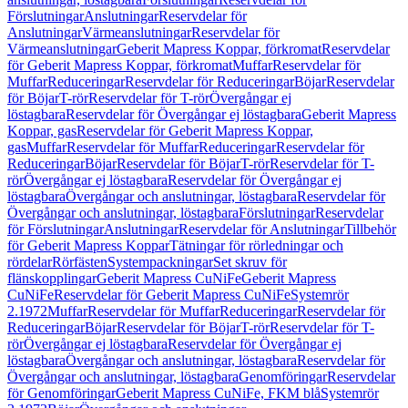
Förslutningar
Anslutningar
Reservdelar för
Anslutningar
Värmeanslutningar
Reservdelar för
Värmeanslutningar
Geberit Mapress Koppar, förkromat
Reservdelar
för Geberit Mapress Koppar, förkromat
Muffar
Reservdelar för
Muffar
Reduceringar
Reservdelar för Reduceringar
Böjar
Reservdelar
för Böjar
T-rör
Reservdelar för T-rör
Övergångar ej
löstagbara
Reservdelar för Övergångar ej löstagbara
Geberit Mapress
Koppar, gas
Reservdelar för Geberit Mapress Koppar,
gas
Muffar
Reservdelar för Muffar
Reduceringar
Reservdelar för
Reduceringar
Böjar
Reservdelar för Böjar
T-rör
Reservdelar för T-
rör
Övergångar ej löstagbara
Reservdelar för Övergångar ej
löstagbara
Övergångar och anslutningar, löstagbara
Reservdelar för
Övergångar och anslutningar, löstagbara
Förslutningar
Reservdelar
för Förslutningar
Anslutningar
Reservdelar för Anslutningar
Tillbehör
för Geberit Mapress Koppar
Tätningar för rörledningar och
rördelar
Rörfästen
Systempackningar
Set skruv för
flänskopplingar
Geberit Mapress CuNiFe
Geberit Mapress
CuNiFe
Reservdelar för Geberit Mapress CuNiFe
Systemrör
2.1972
Muffar
Reservdelar för Muffar
Reduceringar
Reservdelar för
Reduceringar
Böjar
Reservdelar för Böjar
T-rör
Reservdelar för T-
rör
Övergångar ej löstagbara
Reservdelar för Övergångar ej
löstagbara
Övergångar och anslutningar, löstagbara
Reservdelar för
Övergångar och anslutningar, löstagbara
Genomföringar
Reservdelar
för Genomföringar
Geberit Mapress CuNiFe, FKM blå
Systemrör