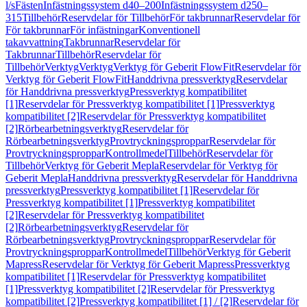
l/s
Fästen
Infästningssystem d40–200
Infästningssystem d250–
315
Tillbehör
Reservdelar för Tillbehör
För takbrunnar
Reservdelar för
För takbrunnar
För infästningar
Konventionell
takavvattning
Takbrunnar
Reservdelar för
Takbrunnar
Tillbehör
Reservdelar för
Tillbehör
Verktyg
Verktyg
Verktyg för Geberit FlowFit
Reservdelar för
Verktyg för Geberit FlowFit
Handdrivna pressverktyg
Reservdelar
för Handdrivna pressverktyg
Pressverktyg kompatibilitet
[1]
Reservdelar för Pressverktyg kompatibilitet [1]
Pressverktyg
kompatibilitet [2]
Reservdelar för Pressverktyg kompatibilitet
[2]
Rörbearbetningsverktyg
Reservdelar för
Rörbearbetningsverktyg
Provtryckningsproppar
Reservdelar för
Provtryckningsproppar
Kontrollmedel
Tillbehör
Reservdelar för
Tillbehör
Verktyg för Geberit Mepla
Reservdelar för Verktyg för
Geberit Mepla
Handdrivna pressverktyg
Reservdelar för Handdrivna
pressverktyg
Pressverktyg kompatibilitet [1]
Reservdelar för
Pressverktyg kompatibilitet [1]
Pressverktyg kompatibilitet
[2]
Reservdelar för Pressverktyg kompatibilitet
[2]
Rörbearbetningsverktyg
Reservdelar för
Rörbearbetningsverktyg
Provtryckningsproppar
Reservdelar för
Provtryckningsproppar
Kontrollmedel
Tillbehör
Verktyg för Geberit
Mapress
Reservdelar för Verktyg för Geberit Mapress
Pressverktyg
kompatibilitet [1]
Reservdelar för Pressverktyg kompatibilitet
[1]
Pressverktyg kompatibilitet [2]
Reservdelar för Pressverktyg
kompatibilitet [2]
Pressverktyg kompatibilitet [1] / [2]
Reservdelar för