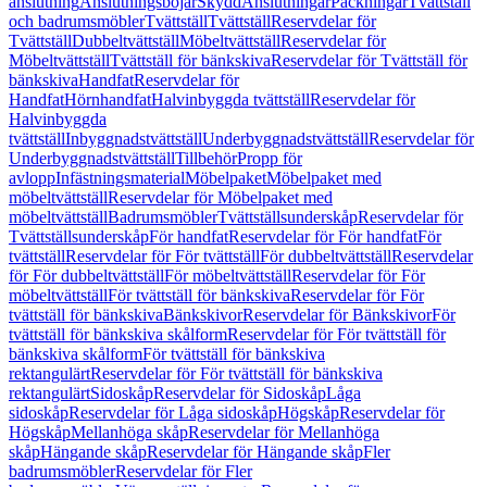
anslutning
Anslutningsböjar
Skydd
Anslutningar
Packningar
Tvättställ
och badrumsmöbler
Tvättställ
Tvättställ
Reservdelar för
Tvättställ
Dubbeltvättställ
Möbeltvättställ
Reservdelar för
Möbeltvättställ
Tvättställ för bänkskiva
Reservdelar för Tvättställ för
bänkskiva
Handfat
Reservdelar för
Handfat
Hörnhandfat
Halvinbyggda tvättställ
Reservdelar för
Halvinbyggda
tvättställ
Inbyggnadstvättställ
Underbyggnadstvättställ
Reservdelar för
Underbyggnadstvättställ
Tillbehör
Propp för
avlopp
Infästningsmaterial
Möbelpaket
Möbelpaket med
möbeltvättställ
Reservdelar för Möbelpaket med
möbeltvättställ
Badrumsmöbler
Tvättställsunderskåp
Reservdelar för
Tvättställsunderskåp
För handfat
Reservdelar för För handfat
För
tvättställ
Reservdelar för För tvättställ
För dubbeltvättställ
Reservdelar
för För dubbeltvättställ
För möbeltvättställ
Reservdelar för För
möbeltvättställ
För tvättställ för bänkskiva
Reservdelar för För
tvättställ för bänkskiva
Bänkskivor
Reservdelar för Bänkskivor
För
tvättställ för bänkskiva skålform
Reservdelar för För tvättställ för
bänkskiva skålform
För tvättställ för bänkskiva
rektangulärt
Reservdelar för För tvättställ för bänkskiva
rektangulärt
Sidoskåp
Reservdelar för Sidoskåp
Låga
sidoskåp
Reservdelar för Låga sidoskåp
Högskåp
Reservdelar för
Högskåp
Mellanhöga skåp
Reservdelar för Mellanhöga
skåp
Hängande skåp
Reservdelar för Hängande skåp
Fler
badrumsmöbler
Reservdelar för Fler