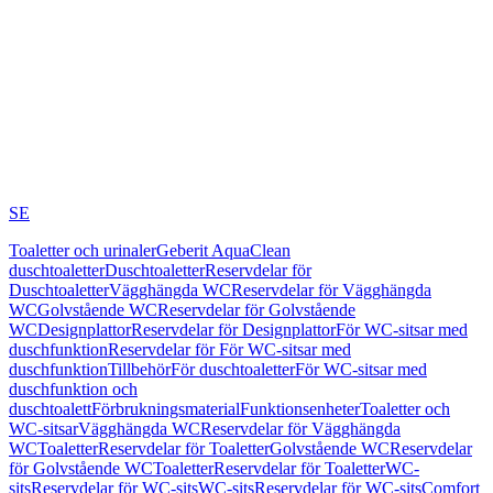
SE
Toaletter och urinaler
Geberit AquaClean
duschtoaletter
Duschtoaletter
Reservdelar för
Duschtoaletter
Vägghängda WC
Reservdelar för Vägghängda
WC
Golvstående WC
Reservdelar för Golvstående
WC
Designplattor
Reservdelar för Designplattor
För WC-sitsar med
duschfunktion
Reservdelar för För WC-sitsar med
duschfunktion
Tillbehör
För duschtoaletter
För WC-sitsar med
duschfunktion och
duschtoalett
Förbrukningsmaterial
Funktionsenheter
Toaletter och
WC-sitsar
Vägghängda WC
Reservdelar för Vägghängda
WC
Toaletter
Reservdelar för Toaletter
Golvstående WC
Reservdelar
för Golvstående WC
Toaletter
Reservdelar för Toaletter
WC-
sits
Reservdelar för WC-sits
WC-sits
Reservdelar för WC-sits
Comfort