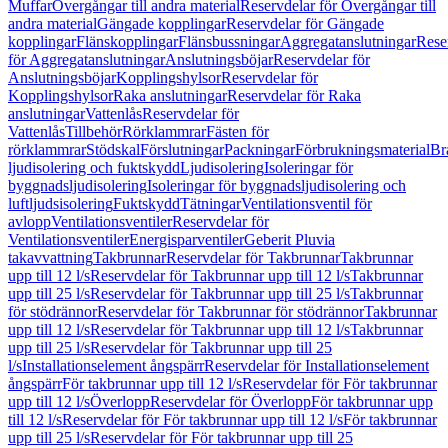
Muffar
Övergångar till andra material
Reservdelar för Övergångar till
andra material
Gängade kopplingar
Reservdelar för Gängade
kopplingar
Flänskopplingar
Flänsbussningar
Aggregatanslutningar
Rese
för Aggregatanslutningar
Anslutningsböjar
Reservdelar för
Anslutningsböjar
Kopplingshylsor
Reservdelar för
Kopplingshylsor
Raka anslutningar
Reservdelar för Raka
anslutningar
Vattenlås
Reservdelar för
Vattenlås
Tillbehör
Rörklammrar
Fästen för
rörklammrar
Stödskal
Förslutningar
Packningar
Förbrukningsmaterial
Br
ljudisolering och fuktskydd
Ljudisolering
Isoleringar för
byggnadsljudisolering
Isoleringar för byggnadsljudisolering och
luftljudsisolering
Fuktskydd
Tätningar
Ventilationsventil för
avlopp
Ventilationsventiler
Reservdelar för
Ventilationsventiler
Energisparventiler
Geberit Pluvia
takavvattning
Takbrunnar
Reservdelar för Takbrunnar
Takbrunnar
upp till 12 l/s
Reservdelar för Takbrunnar upp till 12 l/s
Takbrunnar
upp till 25 l/s
Reservdelar för Takbrunnar upp till 25 l/s
Takbrunnar
för stödrännor
Reservdelar för Takbrunnar för stödrännor
Takbrunnar
upp till 12 l/s
Reservdelar för Takbrunnar upp till 12 l/s
Takbrunnar
upp till 25 l/s
Reservdelar för Takbrunnar upp till 25
l/s
Installationselement ångspärr
Reservdelar för Installationselement
ångspärr
För takbrunnar upp till 12 l/s
Reservdelar för För takbrunnar
upp till 12 l/s
Överlopp
Reservdelar för Överlopp
För takbrunnar upp
till 12 l/s
Reservdelar för För takbrunnar upp till 12 l/s
För takbrunnar
upp till 25 l/s
Reservdelar för För takbrunnar upp till 25