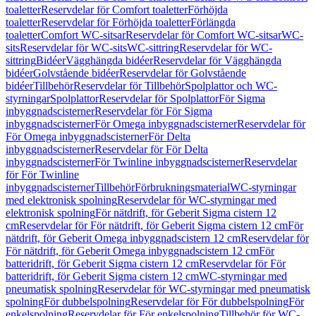
toaletter
Reservdelar för Comfort toaletter
Förhöjda
toaletter
Reservdelar för Förhöjda toaletter
Förlängda
toaletter
Comfort WC-sitsar
Reservdelar för Comfort WC-sitsar
WC-
sits
Reservdelar för WC-sits
WC-sittring
Reservdelar för WC-
sittring
Bidéer
Vägghängda bidéer
Reservdelar för Vägghängda
bidéer
Golvstående bidéer
Reservdelar för Golvstående
bidéer
Tillbehör
Reservdelar för Tillbehör
Spolplattor och WC-
styrningar
Spolplattor
Reservdelar för Spolplattor
För Sigma
inbyggnadscisterner
Reservdelar för För Sigma
inbyggnadscisterner
För Omega inbyggnadscisterner
Reservdelar för
För Omega inbyggnadscisterner
För Delta
inbyggnadscisterner
Reservdelar för För Delta
inbyggnadscisterner
För Twinline inbyggnadscisterner
Reservdelar
för För Twinline
inbyggnadscisterner
Tillbehör
Förbrukningsmaterial
WC-styrningar
med elektronisk spolning
Reservdelar för WC-styrningar med
elektronisk spolning
För nätdrift, för Geberit Sigma cistern 12
cm
Reservdelar för För nätdrift, för Geberit Sigma cistern 12 cm
För
nätdrift, för Geberit Omega inbyggnadscistern 12 cm
Reservdelar för
För nätdrift, för Geberit Omega inbyggnadscistern 12 cm
För
batteridrift, för Geberit Sigma cistern 12 cm
Reservdelar för För
batteridrift, för Geberit Sigma cistern 12 cm
WC-styrningar med
pneumatisk spolning
Reservdelar för WC-styrningar med pneumatisk
spolning
För dubbelspolning
Reservdelar för För dubbelspolning
För
enkelspolning
Reservdelar för För enkelspolning
Tillbehör för WC-