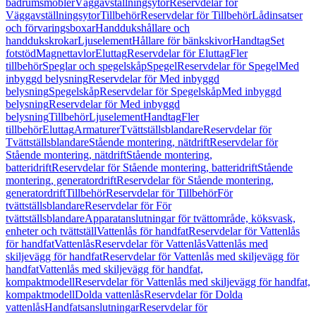
badrumsmöbler
Väggavställningsytor
Reservdelar för
Väggavställningsytor
Tillbehör
Reservdelar för Tillbehör
Lådinsatser
och förvaringsboxar
Handdukshållare och
handdukskrokar
Ljuselement
Hållare för bänkskivor
Handtag
Set
fotstöd
Magnettavlor
Eluttag
Reservdelar för Eluttag
Fler
tillbehör
Speglar och spegelskåp
Spegel
Reservdelar för Spegel
Med
inbyggd belysning
Reservdelar för Med inbyggd
belysning
Spegelskåp
Reservdelar för Spegelskåp
Med inbyggd
belysning
Reservdelar för Med inbyggd
belysning
Tillbehör
Ljuselement
Handtag
Fler
tillbehör
Eluttag
Armaturer
Tvättställsblandare
Reservdelar för
Tvättställsblandare
Stående montering, nätdrift
Reservdelar för
Stående montering, nätdrift
Stående montering,
batteridrift
Reservdelar för Stående montering, batteridrift
Stående
montering, generatordrift
Reservdelar för Stående montering,
generatordrift
Tillbehör
Reservdelar för Tillbehör
För
tvättställsblandare
Reservdelar för För
tvättställsblandare
Apparatanslutningar för tvättområde, köksvask,
enheter och tvättställ
Vattenlås för handfat
Reservdelar för Vattenlås
för handfat
Vattenlås
Reservdelar för Vattenlås
Vattenlås med
skiljevägg för handfat
Reservdelar för Vattenlås med skiljevägg för
handfat
Vattenlås med skiljevägg för handfat,
kompaktmodell
Reservdelar för Vattenlås med skiljevägg för handfat,
kompaktmodell
Dolda vattenlås
Reservdelar för Dolda
vattenlås
Handfatsanslutningar
Reservdelar för