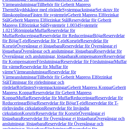
Värmeanslutningar
Tillbehör för Geberit Mapress
Therm
Skyddskåpor med rörände
Systempackningar
Set skruv för
flänskopplingar
Fästen för systemrör
Geberit Mapress Elförzinkat
Stål
Geberit Mapress Elförzinkat Stål
Reservdelar för Geberit
Mapress Elförzinkat Stål
Systemrör 1.0034
Systemrör
1.0215
Rörnipplar
Muffar
Reservdelar för
Muffar
Reduceringar
Reservdelar för Reduceringar
Böjar
Reservdelar
för Böjar
T-rör
Reservdelar för T-rör
Korsrör
Reservdelar för
Korsrör
Övergångar ej löstagbara
Reservdelar för Övergångar ej
löstagbara
Övergångar och anslutningar, löstagbara
Reservdelar för
Övergångar och anslutningar, löstagbara
Kompensatorer
Reservdelar
för Kompensatorer
Förslutningar
Reservdelar för Förslutningar
Muffar
för värme
Reservdelar för Muffar för
värme
Värmeanslutningar
Reservdelar för
Värmeanslutningar
Tillbehör för Geberit Mapress Elförzinkat
Stål
Tätningar för rörledningar och
rördelar
Rörfästen
Systempackningar
Geberit Mapress Koppar
Geberit
Mapress Koppar
Reservdelar för Geberit Mapress
Koppar
Muffar
Reservdelar för Muffar
Reduceringar
Reservdelar för
Reduceringar
Böjar
Reservdelar för Böjar
T-rör
Reservdelar för T-
rör
Invändig cirkulation
Reservdelar för Invändig
cirkulation
Korsrör
Reservdelar för Korsrör
Övergångar ej
löstagbara
Reservdelar för Övergångar ej löstagbara
Övergångar och
anslutningar, löstagbara
Reservdelar för Övergångar och
anslutningar, löstagbara
Förslutningar
Reservdelar för