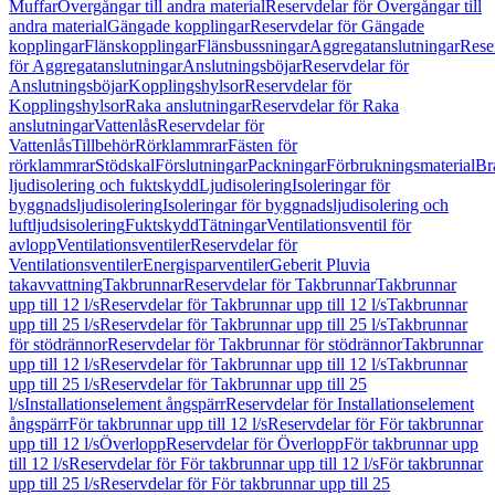
Muffar
Övergångar till andra material
Reservdelar för Övergångar till
andra material
Gängade kopplingar
Reservdelar för Gängade
kopplingar
Flänskopplingar
Flänsbussningar
Aggregatanslutningar
Rese
för Aggregatanslutningar
Anslutningsböjar
Reservdelar för
Anslutningsböjar
Kopplingshylsor
Reservdelar för
Kopplingshylsor
Raka anslutningar
Reservdelar för Raka
anslutningar
Vattenlås
Reservdelar för
Vattenlås
Tillbehör
Rörklammrar
Fästen för
rörklammrar
Stödskal
Förslutningar
Packningar
Förbrukningsmaterial
Br
ljudisolering och fuktskydd
Ljudisolering
Isoleringar för
byggnadsljudisolering
Isoleringar för byggnadsljudisolering och
luftljudsisolering
Fuktskydd
Tätningar
Ventilationsventil för
avlopp
Ventilationsventiler
Reservdelar för
Ventilationsventiler
Energisparventiler
Geberit Pluvia
takavvattning
Takbrunnar
Reservdelar för Takbrunnar
Takbrunnar
upp till 12 l/s
Reservdelar för Takbrunnar upp till 12 l/s
Takbrunnar
upp till 25 l/s
Reservdelar för Takbrunnar upp till 25 l/s
Takbrunnar
för stödrännor
Reservdelar för Takbrunnar för stödrännor
Takbrunnar
upp till 12 l/s
Reservdelar för Takbrunnar upp till 12 l/s
Takbrunnar
upp till 25 l/s
Reservdelar för Takbrunnar upp till 25
l/s
Installationselement ångspärr
Reservdelar för Installationselement
ångspärr
För takbrunnar upp till 12 l/s
Reservdelar för För takbrunnar
upp till 12 l/s
Överlopp
Reservdelar för Överlopp
För takbrunnar upp
till 12 l/s
Reservdelar för För takbrunnar upp till 12 l/s
För takbrunnar
upp till 25 l/s
Reservdelar för För takbrunnar upp till 25