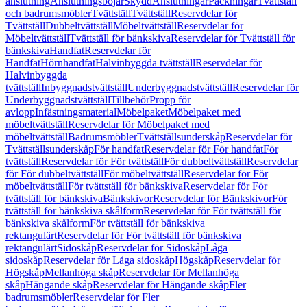
anslutning
Anslutningsböjar
Skydd
Anslutningar
Packningar
Tvättställ
och badrumsmöbler
Tvättställ
Tvättställ
Reservdelar för
Tvättställ
Dubbeltvättställ
Möbeltvättställ
Reservdelar för
Möbeltvättställ
Tvättställ för bänkskiva
Reservdelar för Tvättställ för
bänkskiva
Handfat
Reservdelar för
Handfat
Hörnhandfat
Halvinbyggda tvättställ
Reservdelar för
Halvinbyggda
tvättställ
Inbyggnadstvättställ
Underbyggnadstvättställ
Reservdelar för
Underbyggnadstvättställ
Tillbehör
Propp för
avlopp
Infästningsmaterial
Möbelpaket
Möbelpaket med
möbeltvättställ
Reservdelar för Möbelpaket med
möbeltvättställ
Badrumsmöbler
Tvättställsunderskåp
Reservdelar för
Tvättställsunderskåp
För handfat
Reservdelar för För handfat
För
tvättställ
Reservdelar för För tvättställ
För dubbeltvättställ
Reservdelar
för För dubbeltvättställ
För möbeltvättställ
Reservdelar för För
möbeltvättställ
För tvättställ för bänkskiva
Reservdelar för För
tvättställ för bänkskiva
Bänkskivor
Reservdelar för Bänkskivor
För
tvättställ för bänkskiva skålform
Reservdelar för För tvättställ för
bänkskiva skålform
För tvättställ för bänkskiva
rektangulärt
Reservdelar för För tvättställ för bänkskiva
rektangulärt
Sidoskåp
Reservdelar för Sidoskåp
Låga
sidoskåp
Reservdelar för Låga sidoskåp
Högskåp
Reservdelar för
Högskåp
Mellanhöga skåp
Reservdelar för Mellanhöga
skåp
Hängande skåp
Reservdelar för Hängande skåp
Fler
badrumsmöbler
Reservdelar för Fler