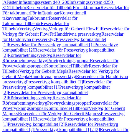
l/s
Fästen
Infästningssystem d40–200
Infästningssystem d250–
315
Tillbehör
Reservdelar för Tillbehör
För takbrunnar
Reservdelar för
För takbrunnar
För infästningar
Konventionell
takavvattning
Takbrunnar
Reservdelar för
Takbrunnar
Tillbehör
Reservdelar för
Tillbehör
Verktyg
Verktyg
Verktyg för Geberit FlowFit
Reservdelar för
Verktyg för Geberit FlowFit
Handdrivna pressverktyg
Reservdelar
för Handdrivna pressverktyg
Pressverktyg kompatibilitet
[1]
Reservdelar för Pressverktyg kompatibilitet [1]
Pressverktyg
kompatibilitet [2]
Reservdelar för Pressverktyg kompatibilitet
[2]
Rörbearbetningsverktyg
Reservdelar för
Rörbearbetningsverktyg
Provtryckningsproppar
Reservdelar för
Provtryckningsproppar
Kontrollmedel
Tillbehör
Reservdelar för
Tillbehör
Verktyg för Geberit Mepla
Reservdelar för Verktyg för
Geberit Mepla
Handdrivna pressverktyg
Reservdelar för Handdrivna
pressverktyg
Pressverktyg kompatibilitet [1]
Reservdelar för
Pressverktyg kompatibilitet [1]
Pressverktyg kompatibilitet
[2]
Reservdelar för Pressverktyg kompatibilitet
[2]
Rörbearbetningsverktyg
Reservdelar för
Rörbearbetningsverktyg
Provtryckningsproppar
Reservdelar för
Provtryckningsproppar
Kontrollmedel
Tillbehör
Verktyg för Geberit
Mapress
Reservdelar för Verktyg för Geberit Mapress
Pressverktyg
kompatibilitet [1]
Reservdelar för Pressverktyg kompatibilitet
[1]
Pressverktyg kompatibilitet [2]
Reservdelar för Pressverktyg
kompatibilitet [2]
Pressverktyg kompatibilitet [1] / [2]
Reservdelar för