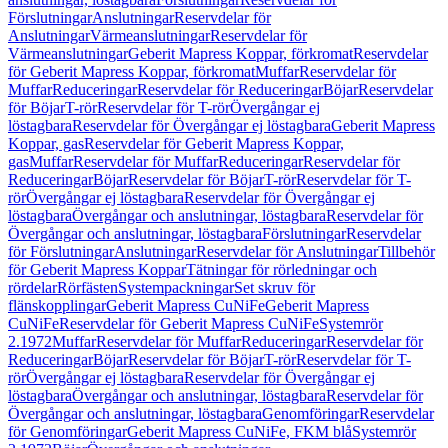
Förslutningar
Anslutningar
Reservdelar för
Anslutningar
Värmeanslutningar
Reservdelar för
Värmeanslutningar
Geberit Mapress Koppar, förkromat
Reservdelar
för Geberit Mapress Koppar, förkromat
Muffar
Reservdelar för
Muffar
Reduceringar
Reservdelar för Reduceringar
Böjar
Reservdelar
för Böjar
T-rör
Reservdelar för T-rör
Övergångar ej
löstagbara
Reservdelar för Övergångar ej löstagbara
Geberit Mapress
Koppar, gas
Reservdelar för Geberit Mapress Koppar,
gas
Muffar
Reservdelar för Muffar
Reduceringar
Reservdelar för
Reduceringar
Böjar
Reservdelar för Böjar
T-rör
Reservdelar för T-
rör
Övergångar ej löstagbara
Reservdelar för Övergångar ej
löstagbara
Övergångar och anslutningar, löstagbara
Reservdelar för
Övergångar och anslutningar, löstagbara
Förslutningar
Reservdelar
för Förslutningar
Anslutningar
Reservdelar för Anslutningar
Tillbehör
för Geberit Mapress Koppar
Tätningar för rörledningar och
rördelar
Rörfästen
Systempackningar
Set skruv för
flänskopplingar
Geberit Mapress CuNiFe
Geberit Mapress
CuNiFe
Reservdelar för Geberit Mapress CuNiFe
Systemrör
2.1972
Muffar
Reservdelar för Muffar
Reduceringar
Reservdelar för
Reduceringar
Böjar
Reservdelar för Böjar
T-rör
Reservdelar för T-
rör
Övergångar ej löstagbara
Reservdelar för Övergångar ej
löstagbara
Övergångar och anslutningar, löstagbara
Reservdelar för
Övergångar och anslutningar, löstagbara
Genomföringar
Reservdelar
för Genomföringar
Geberit Mapress CuNiFe, FKM blå
Systemrör