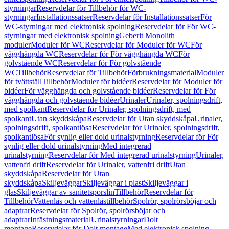
styrningar
Reservdelar för Tillbehör för WC-
styrningar
Installationssatser
Reservdelar för Installationssatser
För
WC-styrningar med elektronisk spolning
Reservdelar för För WC-
styrningar med elektronisk spolning
Geberit Monolith
moduler
Moduler för WC
Reservdelar för Moduler för WC
För
vägghängda WC
Reservdelar för För vägghängda WC
För
golvstående WC
Reservdelar för För golvstående
WC
Tillbehör
Reservdelar för Tillbehör
Förbrukningsmaterial
Moduler
för tvättställ
Tillbehör
Moduler för bidéer
Reservdelar för Moduler för
bidéer
För vägghängda och golvstående bidéer
Reservdelar för För
vägghängda och golvstående bidéer
Urinaler
Urinaler, spolningsdrift,
med spolkant
Reservdelar för Urinaler, spolningsdrift, med
spolkant
Utan skyddskåpa
Reservdelar för Utan skyddskåpa
Urinaler,
spolningsdrift, spolkantlösa
Reservdelar för Urinaler, spolningsdrift,
spolkantlösa
För synlig eller dold urinalstyrning
Reservdelar för För
synlig eller dold urinalstyrning
Med integrerad
urinalstyrning
Reservdelar för Med integrerad urinalstyrning
Urinaler,
vattenfri drift
Reservdelar för Urinaler, vattenfri drift
Utan
skyddskåpa
Reservdelar för Utan
skyddskåpa
Skiljeväggar
Skiljeväggar i plast
Skiljeväggar i
glas
Skiljeväggar av sanitetsporslin
Tillbehör
Reservdelar för
Tillbehör
Vattenlås och vattenlåstillbehör
Spolrör, spolrörsböjar och
adaptrar
Reservdelar för Spolrör, spolrörsböjar och
adaptrar
Infästningsmaterial
Urinalstyrningar
Dolt
montage
Reservdelar för Dolt montage
Med elektronisk spolning,