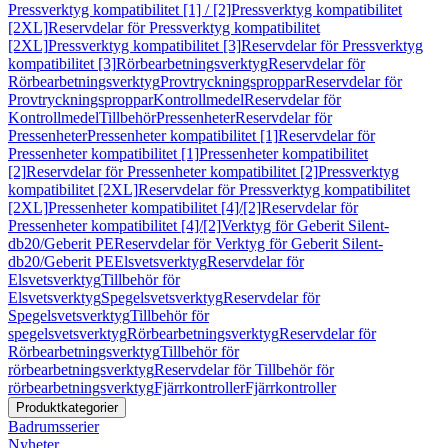
Pressverktyg kompatibilitet [1] / [2]
Pressverktyg kompatibilitet
[2XL]
Reservdelar för Pressverktyg kompatibilitet
[2XL]
Pressverktyg kompatibilitet [3]
Reservdelar för Pressverktyg
kompatibilitet [3]
Rörbearbetningsverktyg
Reservdelar för
Rörbearbetningsverktyg
Provtryckningsproppar
Reservdelar för
Provtryckningsproppar
Kontrollmedel
Reservdelar för
Kontrollmedel
Tillbehör
Pressenheter
Reservdelar för
Pressenheter
Pressenheter kompatibilitet [1]
Reservdelar för
Pressenheter kompatibilitet [1]
Pressenheter kompatibilitet
[2]
Reservdelar för Pressenheter kompatibilitet [2]
Pressverktyg
kompatibilitet [2XL]
Reservdelar för Pressverktyg kompatibilitet
[2XL]
Pressenheter kompatibilitet [4]/[2]
Reservdelar för
Pressenheter kompatibilitet [4]/[2]
Verktyg för Geberit Silent-
db20/Geberit PE
Reservdelar för Verktyg för Geberit Silent-
db20/Geberit PE
Elsvetsverktyg
Reservdelar för
Elsvetsverktyg
Tillbehör för
Elsvetsverktyg
Spegelsvetsverktyg
Reservdelar för
Spegelsvetsverktyg
Tillbehör för
spegelsvetsverktyg
Rörbearbetningsverktyg
Reservdelar för
Rörbearbetningsverktyg
Tillbehör för
rörbearbetningsverktyg
Reservdelar för Tillbehör för
rörbearbetningsverktyg
Fjärrkontroller
Fjärrkontroller
Produktkategorier
Badrumsserier
Nyheter