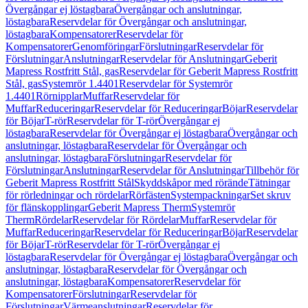
Övergångar ej löstagbara
Övergångar och anslutningar,
löstagbara
Reservdelar för Övergångar och anslutningar,
löstagbara
Kompensatorer
Reservdelar för
Kompensatorer
Genomföringar
Förslutningar
Reservdelar för
Förslutningar
Anslutningar
Reservdelar för Anslutningar
Geberit
Mapress Rostfritt Stål, gas
Reservdelar för Geberit Mapress Rostfritt
Stål, gas
Systemrör 1.4401
Reservdelar för Systemrör
1.4401
Rörnipplar
Muffar
Reservdelar för
Muffar
Reduceringar
Reservdelar för Reduceringar
Böjar
Reservdelar
för Böjar
T-rör
Reservdelar för T-rör
Övergångar ej
löstagbara
Reservdelar för Övergångar ej löstagbara
Övergångar och
anslutningar, löstagbara
Reservdelar för Övergångar och
anslutningar, löstagbara
Förslutningar
Reservdelar för
Förslutningar
Anslutningar
Reservdelar för Anslutningar
Tillbehör för
Geberit Mapress Rostfritt Stål
Skyddskåpor med rörände
Tätningar
för rörledningar och rördelar
Rörfästen
Systempackningar
Set skruv
för flänskopplingar
Geberit Mapress Therm
Systemrör
Therm
Rördelar
Reservdelar för Rördelar
Muffar
Reservdelar för
Muffar
Reduceringar
Reservdelar för Reduceringar
Böjar
Reservdelar
för Böjar
T-rör
Reservdelar för T-rör
Övergångar ej
löstagbara
Reservdelar för Övergångar ej löstagbara
Övergångar och
anslutningar, löstagbara
Reservdelar för Övergångar och
anslutningar, löstagbara
Kompensatorer
Reservdelar för
Kompensatorer
Förslutningar
Reservdelar för
Förslutningar
Värmeanslutningar
Reservdelar för