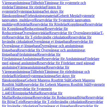
Värmeanslutningar
Tillbehör
Tätningar för systemrör och
rördelar
Tätningar för rördelar
Fästen för
systemrör
Systempackningar
Set skruv för
flänskopplingar
Förbrukningsmaterial
Geberit Mepla
Systemrör
tappvatten, multilayer
Reservdelar för Systemrör tappvatten,
multilayer
Rördelar
Reservdelar för Rördelar
Kopplingar
Reservdelar
för Kopplingar
Reduceringar
Reservdelar för
Reduceringar
Övergångsvinklar
Reservdelar för Övergångsvinklar
T-
rör
Reservdelar för T-rör
Invändig cirkulation
Reservdelar för
Invändig cirkulation
Övergångar ej löstagbara
Reservdelar för
Övergångar ej löstagbara
Övergångar och anslutningar,
löstagbara
Reservdelar för Övergångar och anslutningar,
löstagbara
Förslutningar
Reservdelar för
Förslutningar
Anslutningar
Reservdelar för Anslutningar
Fördelare
med gängad anslutning
Reservdelar för Fördelare med gängad
anslutning
Värmeanslutningar
Reservdelar för
Värmeanslutningar
Tillbehör
Tätningar för rörledningar och
rördelar
Rörfästen
Systempackningar
Set skruv för
flänskopplingar
Geberit Mapress Rostfritt Stål
Geberit Mapress
Rostfritt Stål
Reservdelar för Geberit Mapress Rostfritt Stål
Systemrör
1.4401
Reservdelar för Systemrör
1.4401
Rörnipplar
Muffar
Reservdelar för
Muffar
Reduceringar
Reservdelar för Reduceringar
Böjar
Reservdelar
för Böjar
T-rör
Reservdelar för T-rör
Invändig cirkulation
Reservdelar
för Invändig cirkulation
Övergångar ej löstagbara
Reservdelar för