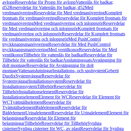
avlopp
Reservdelar för Propp för avlopp
Vattenlås för badkar,
d52
Reservdelar för Vattenlås för badkar, d52
Med
vredmanövrering
Reservdelar för Med vredmanövrering
Komplett
frontsats för vredmanövrering
Reservdelar för Komplett frontsats för
vredmanövrering
Med vredmanövrering och inloppsrör
Reservdelar
för Med vredmanövrering och inloppsrör
Komplett frontsats för
vredmanövrering och inloppsrör
Reservdelar för Komplett frontsats
för vredmanövrering och inloppsrör
Med PushControl
tryckknappsmanövrering
Reservdelar för Med PushControl
tryckknappsmanövrering
Med ventilkonor
Reservdelar för Med
ventilkonor
Tillbehör för vattenlås för badkar
Reservdelar för
Tillbehör för vattenlås för badkar
Anslutningssats
Avstängning för
dolt montage
Reservdelar för Avstängning för dolt
montage
Vattenanslutningar
Installations- och spolsystem
Geberit
Duofix
Systemväggar
Reservdelar för
Systemväggar
Installationssystem
Reservdelar för
Installationssystem
Tillbehör
Reservdelar för
Tillbehör
Installationselement
Reservdelar för
Installationselement
Element för WC
Reservdelar för Element för
WC
Tvättställselement
Reservdelar för
Tvättställselement
Bidéelement
Reservdelar för
Bidéelement
Urinalelement
Reservdelar för Urinalelement
Element för
belastningar
Reservdelar för Element för
belastningar
Tillbehör
Reservdelar för Tillbehör
Synliga
cisterner
Synliga cisterner för WC, av plast
Reservdelar för Synliga