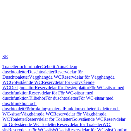
SE
Toaletter och urinaler
Geberit AquaClean
duschtoaletter
Duschtoaletter
Reservdelar för
Duschtoaletter
Vägghängda WC
Reservdelar för Vägghängda
WC
Golvstående WC
Reservdelar för Golvstående
WC
Designplattor
Reservdelar för Designplattor
För WC-sitsar med
duschfunktion
Reservdelar för För WC-sitsar med
duschfunktion
Tillbehör
För duschtoaletter
För WC-sitsar med
duschfunktion och
duschtoalett
Förbrukningsmaterial
Funktionsenheter
Toaletter och
WC-sitsar
Vägghängda WC
Reservdelar för Vägghängda
WC
Toaletter
Reservdelar för Toaletter
Golvstående WC
Reservdelar
för Golvstående WC
Toaletter
Reservdelar för Toaletter
WC-
sits
Reservdelar för WC-sits
WC-sits
Reservdelar för WC-sits
Comfort