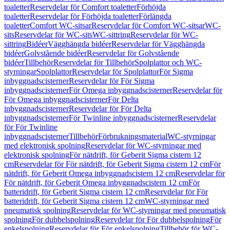
toaletter
Reservdelar för Comfort toaletter
Förhöjda
toaletter
Reservdelar för Förhöjda toaletter
Förlängda
toaletter
Comfort WC-sitsar
Reservdelar för Comfort WC-sitsar
WC-
sits
Reservdelar för WC-sits
WC-sittring
Reservdelar för WC-
sittring
Bidéer
Vägghängda bidéer
Reservdelar för Vägghängda
bidéer
Golvstående bidéer
Reservdelar för Golvstående
bidéer
Tillbehör
Reservdelar för Tillbehör
Spolplattor och WC-
styrningar
Spolplattor
Reservdelar för Spolplattor
För Sigma
inbyggnadscisterner
Reservdelar för För Sigma
inbyggnadscisterner
För Omega inbyggnadscisterner
Reservdelar för
För Omega inbyggnadscisterner
För Delta
inbyggnadscisterner
Reservdelar för För Delta
inbyggnadscisterner
För Twinline inbyggnadscisterner
Reservdelar
för För Twinline
inbyggnadscisterner
Tillbehör
Förbrukningsmaterial
WC-styrningar
med elektronisk spolning
Reservdelar för WC-styrningar med
elektronisk spolning
För nätdrift, för Geberit Sigma cistern 12
cm
Reservdelar för För nätdrift, för Geberit Sigma cistern 12 cm
För
nätdrift, för Geberit Omega inbyggnadscistern 12 cm
Reservdelar för
För nätdrift, för Geberit Omega inbyggnadscistern 12 cm
För
batteridrift, för Geberit Sigma cistern 12 cm
Reservdelar för För
batteridrift, för Geberit Sigma cistern 12 cm
WC-styrningar med
pneumatisk spolning
Reservdelar för WC-styrningar med pneumatisk
spolning
För dubbelspolning
Reservdelar för För dubbelspolning
För
enkelspolning
Reservdelar för För enkelspolning
Tillbehör för WC-