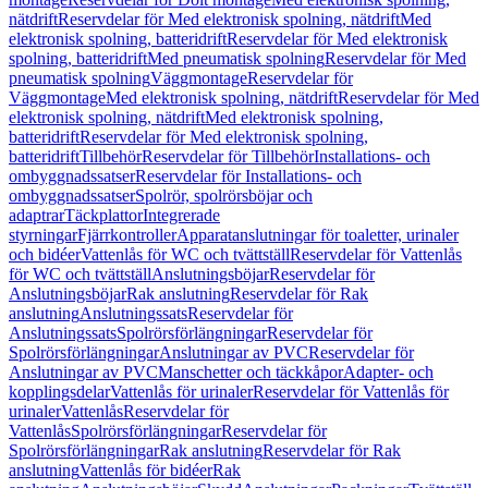
nätdrift
Reservdelar för Med elektronisk spolning, nätdrift
Med
elektronisk spolning, batteridrift
Reservdelar för Med elektronisk
spolning, batteridrift
Med pneumatisk spolning
Reservdelar för Med
pneumatisk spolning
Väggmontage
Reservdelar för
Väggmontage
Med elektronisk spolning, nätdrift
Reservdelar för Med
elektronisk spolning, nätdrift
Med elektronisk spolning,
batteridrift
Reservdelar för Med elektronisk spolning,
batteridrift
Tillbehör
Reservdelar för Tillbehör
Installations- och
ombyggnadssatser
Reservdelar för Installations- och
ombyggnadssatser
Spolrör, spolrörsböjar och
adaptrar
Täckplattor
Integrerade
styrningar
Fjärrkontroller
Apparatanslutningar för toaletter, urinaler
och bidéer
Vattenlås för WC och tvättställ
Reservdelar för Vattenlås
för WC och tvättställ
Anslutningsböjar
Reservdelar för
Anslutningsböjar
Rak anslutning
Reservdelar för Rak
anslutning
Anslutningssats
Reservdelar för
Anslutningssats
Spolrörsförlängningar
Reservdelar för
Spolrörsförlängningar
Anslutningar av PVC
Reservdelar för
Anslutningar av PVC
Manschetter och täckkåpor
Adapter- och
kopplingsdelar
Vattenlås för urinaler
Reservdelar för Vattenlås för
urinaler
Vattenlås
Reservdelar för
Vattenlås
Spolrörsförlängningar
Reservdelar för
Spolrörsförlängningar
Rak anslutning
Reservdelar för Rak
anslutning
Vattenlås för bidéer
Rak