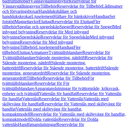
badrumsmöbler
Väggavställningsytor
Reservdelar för
Väggavställningsytor
Tillbehör
Reservdelar för Tillbehör
Lådinsatser
och förvaringsboxar
Handdukshållare och
handdukskrokar
Ljuselement
Hållare för bänkskivor
Handtag
Set
fotstöd
Magnettavlor
Eluttag
Reservdelar för Eluttag
Fler
tillbehör
Speglar och spegelskåp
Spegel
Reservdelar för Spegel
Med
inbyggd belysning
Reservdelar för Med inbyggd
belysning
Spegelskåp
Reservdelar för Spegelskåp
Med inbyggd
belysning
Reservdelar för Med inbyggd
belysning
Tillbehör
Ljuselement
Handtag
Fler
tillbehör
Eluttag
Armaturer
Tvättställsblandare
Reservdelar för
Tvättställsblandare
Stående montering, nätdrift
Reservdelar för
Stående montering, nätdrift
Stående montering,
batteridrift
Reservdelar för Stående montering, batteridrift
Stående
montering, generatordrift
Reservdelar för Stående montering,
generatordrift
Tillbehör
Reservdelar för Tillbehör
För
tvättställsblandare
Reservdelar för För
tvättställsblandare
Apparatanslutningar för tvättområde, köksvask,
enheter och tvättställ
Vattenlås för handfat
Reservdelar för Vattenlås
för handfat
Vattenlås
Reservdelar för Vattenlås
Vattenlås med
skiljevägg för handfat
Reservdelar för Vattenlås med skiljevägg för
handfat
Vattenlås med skiljevägg för handfat,
kompaktmodell
Reservdelar för Vattenlås med skiljevägg för handfat,
kompaktmodell
Dolda vattenlås
Reservdelar för Dolda
vattenlås
Handfatsanslutningar
Reservdelar för