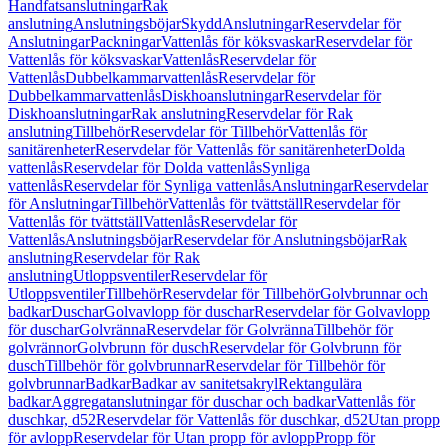
Handfatsanslutningar
Rak
anslutning
Anslutningsböjar
Skydd
Anslutningar
Reservdelar för
Anslutningar
Packningar
Vattenlås för köksvaskar
Reservdelar för
Vattenlås för köksvaskar
Vattenlås
Reservdelar för
Vattenlås
Dubbelkammarvattenlås
Reservdelar för
Dubbelkammarvattenlås
Diskhoanslutningar
Reservdelar för
Diskhoanslutningar
Rak anslutning
Reservdelar för Rak
anslutning
Tillbehör
Reservdelar för Tillbehör
Vattenlås för
sanitärenheter
Reservdelar för Vattenlås för sanitärenheter
Dolda
vattenlås
Reservdelar för Dolda vattenlås
Synliga
vattenlås
Reservdelar för Synliga vattenlås
Anslutningar
Reservdelar
för Anslutningar
Tillbehör
Vattenlås för tvättställ
Reservdelar för
Vattenlås för tvättställ
Vattenlås
Reservdelar för
Vattenlås
Anslutningsböjar
Reservdelar för Anslutningsböjar
Rak
anslutning
Reservdelar för Rak
anslutning
Utloppsventiler
Reservdelar för
Utloppsventiler
Tillbehör
Reservdelar för Tillbehör
Golvbrunnar och
badkar
Duschar
Golvavlopp för duschar
Reservdelar för Golvavlopp
för duschar
Golvränna
Reservdelar för Golvränna
Tillbehör för
golvrännor
Golvbrunn för dusch
Reservdelar för Golvbrunn för
dusch
Tillbehör för golvbrunnar
Reservdelar för Tillbehör för
golvbrunnar
Badkar
Badkar av sanitetsakryl
Rektangulära
badkar
Aggregatanslutningar för duschar och badkar
Vattenlås för
duschkar, d52
Reservdelar för Vattenlås för duschkar, d52
Utan propp
för avlopp
Reservdelar för Utan propp för avlopp
Propp för