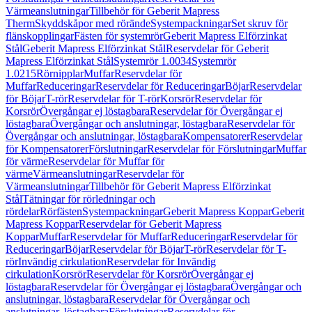
Värmeanslutningar
Tillbehör för Geberit Mapress
Therm
Skyddskåpor med rörände
Systempackningar
Set skruv för
flänskopplingar
Fästen för systemrör
Geberit Mapress Elförzinkat
Stål
Geberit Mapress Elförzinkat Stål
Reservdelar för Geberit
Mapress Elförzinkat Stål
Systemrör 1.0034
Systemrör
1.0215
Rörnipplar
Muffar
Reservdelar för
Muffar
Reduceringar
Reservdelar för Reduceringar
Böjar
Reservdelar
för Böjar
T-rör
Reservdelar för T-rör
Korsrör
Reservdelar för
Korsrör
Övergångar ej löstagbara
Reservdelar för Övergångar ej
löstagbara
Övergångar och anslutningar, löstagbara
Reservdelar för
Övergångar och anslutningar, löstagbara
Kompensatorer
Reservdelar
för Kompensatorer
Förslutningar
Reservdelar för Förslutningar
Muffar
för värme
Reservdelar för Muffar för
värme
Värmeanslutningar
Reservdelar för
Värmeanslutningar
Tillbehör för Geberit Mapress Elförzinkat
Stål
Tätningar för rörledningar och
rördelar
Rörfästen
Systempackningar
Geberit Mapress Koppar
Geberit
Mapress Koppar
Reservdelar för Geberit Mapress
Koppar
Muffar
Reservdelar för Muffar
Reduceringar
Reservdelar för
Reduceringar
Böjar
Reservdelar för Böjar
T-rör
Reservdelar för T-
rör
Invändig cirkulation
Reservdelar för Invändig
cirkulation
Korsrör
Reservdelar för Korsrör
Övergångar ej
löstagbara
Reservdelar för Övergångar ej löstagbara
Övergångar och
anslutningar, löstagbara
Reservdelar för Övergångar och
anslutningar, löstagbara
Förslutningar
Reservdelar för