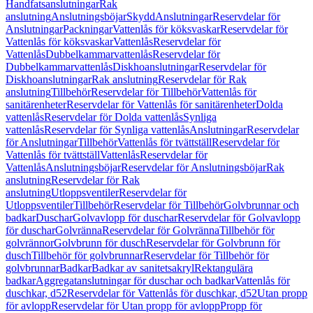
Handfatsanslutningar
Rak
anslutning
Anslutningsböjar
Skydd
Anslutningar
Reservdelar för
Anslutningar
Packningar
Vattenlås för köksvaskar
Reservdelar för
Vattenlås för köksvaskar
Vattenlås
Reservdelar för
Vattenlås
Dubbelkammarvattenlås
Reservdelar för
Dubbelkammarvattenlås
Diskhoanslutningar
Reservdelar för
Diskhoanslutningar
Rak anslutning
Reservdelar för Rak
anslutning
Tillbehör
Reservdelar för Tillbehör
Vattenlås för
sanitärenheter
Reservdelar för Vattenlås för sanitärenheter
Dolda
vattenlås
Reservdelar för Dolda vattenlås
Synliga
vattenlås
Reservdelar för Synliga vattenlås
Anslutningar
Reservdelar
för Anslutningar
Tillbehör
Vattenlås för tvättställ
Reservdelar för
Vattenlås för tvättställ
Vattenlås
Reservdelar för
Vattenlås
Anslutningsböjar
Reservdelar för Anslutningsböjar
Rak
anslutning
Reservdelar för Rak
anslutning
Utloppsventiler
Reservdelar för
Utloppsventiler
Tillbehör
Reservdelar för Tillbehör
Golvbrunnar och
badkar
Duschar
Golvavlopp för duschar
Reservdelar för Golvavlopp
för duschar
Golvränna
Reservdelar för Golvränna
Tillbehör för
golvrännor
Golvbrunn för dusch
Reservdelar för Golvbrunn för
dusch
Tillbehör för golvbrunnar
Reservdelar för Tillbehör för
golvbrunnar
Badkar
Badkar av sanitetsakryl
Rektangulära
badkar
Aggregatanslutningar för duschar och badkar
Vattenlås för
duschkar, d52
Reservdelar för Vattenlås för duschkar, d52
Utan propp
för avlopp
Reservdelar för Utan propp för avlopp
Propp för