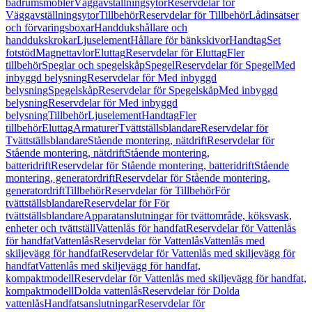
badrumsmöbler
Väggavställningsytor
Reservdelar för
Väggavställningsytor
Tillbehör
Reservdelar för Tillbehör
Lådinsatser
och förvaringsboxar
Handdukshållare och
handdukskrokar
Ljuselement
Hållare för bänkskivor
Handtag
Set
fotstöd
Magnettavlor
Eluttag
Reservdelar för Eluttag
Fler
tillbehör
Speglar och spegelskåp
Spegel
Reservdelar för Spegel
Med
inbyggd belysning
Reservdelar för Med inbyggd
belysning
Spegelskåp
Reservdelar för Spegelskåp
Med inbyggd
belysning
Reservdelar för Med inbyggd
belysning
Tillbehör
Ljuselement
Handtag
Fler
tillbehör
Eluttag
Armaturer
Tvättställsblandare
Reservdelar för
Tvättställsblandare
Stående montering, nätdrift
Reservdelar för
Stående montering, nätdrift
Stående montering,
batteridrift
Reservdelar för Stående montering, batteridrift
Stående
montering, generatordrift
Reservdelar för Stående montering,
generatordrift
Tillbehör
Reservdelar för Tillbehör
För
tvättställsblandare
Reservdelar för För
tvättställsblandare
Apparatanslutningar för tvättområde, köksvask,
enheter och tvättställ
Vattenlås för handfat
Reservdelar för Vattenlås
för handfat
Vattenlås
Reservdelar för Vattenlås
Vattenlås med
skiljevägg för handfat
Reservdelar för Vattenlås med skiljevägg för
handfat
Vattenlås med skiljevägg för handfat,
kompaktmodell
Reservdelar för Vattenlås med skiljevägg för handfat,
kompaktmodell
Dolda vattenlås
Reservdelar för Dolda
vattenlås
Handfatsanslutningar
Reservdelar för