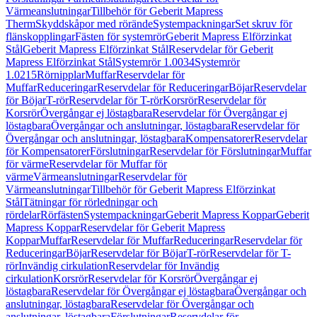
Värmeanslutningar
Tillbehör för Geberit Mapress
Therm
Skyddskåpor med rörände
Systempackningar
Set skruv för
flänskopplingar
Fästen för systemrör
Geberit Mapress Elförzinkat
Stål
Geberit Mapress Elförzinkat Stål
Reservdelar för Geberit
Mapress Elförzinkat Stål
Systemrör 1.0034
Systemrör
1.0215
Rörnipplar
Muffar
Reservdelar för
Muffar
Reduceringar
Reservdelar för Reduceringar
Böjar
Reservdelar
för Böjar
T-rör
Reservdelar för T-rör
Korsrör
Reservdelar för
Korsrör
Övergångar ej löstagbara
Reservdelar för Övergångar ej
löstagbara
Övergångar och anslutningar, löstagbara
Reservdelar för
Övergångar och anslutningar, löstagbara
Kompensatorer
Reservdelar
för Kompensatorer
Förslutningar
Reservdelar för Förslutningar
Muffar
för värme
Reservdelar för Muffar för
värme
Värmeanslutningar
Reservdelar för
Värmeanslutningar
Tillbehör för Geberit Mapress Elförzinkat
Stål
Tätningar för rörledningar och
rördelar
Rörfästen
Systempackningar
Geberit Mapress Koppar
Geberit
Mapress Koppar
Reservdelar för Geberit Mapress
Koppar
Muffar
Reservdelar för Muffar
Reduceringar
Reservdelar för
Reduceringar
Böjar
Reservdelar för Böjar
T-rör
Reservdelar för T-
rör
Invändig cirkulation
Reservdelar för Invändig
cirkulation
Korsrör
Reservdelar för Korsrör
Övergångar ej
löstagbara
Reservdelar för Övergångar ej löstagbara
Övergångar och
anslutningar, löstagbara
Reservdelar för Övergångar och
anslutningar, löstagbara
Förslutningar
Reservdelar för