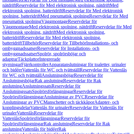
nätdrift
Reservdelar för Med elektronisk spolning, nätdrift
Med
elektronisk spolning, batteridrift
Reservdelar för Med elektronisk
spolning, batteridrift
Med pneumatisk spolning
Reservdelar för Med
pneumatisk spolning
Väggmontage
Reservdelar för
Väggmontage
Med elektronisk spolning, nätdrift
Reservdelar för Med
elektronisk spolning, nätdrift
Med elektronisk spolning,
batteridrift
Reservdelar för Med elektronisk spolning,
batteridrift
Tillbehör
Reservdelar för Tillbehör
Installations- och
ombyggnadssatser
Reservdelar för Installations- och
ombyggnadssatser
Spolrör, spolrörsböjar och
adaptrar
Täckplattor
Integrerade
styrningar
Fjärrkontroller
Apparatanslutningar för toaletter, urinaler
och bidéer
Vattenlås för WC och tvättställ
Reservdelar för Vattenlås
för WC och tvättställ
Anslutningsböjar
Reservdelar för
Anslutningsböjar
Rak anslutning
Reservdelar för Rak
anslutning
Anslutningssats
Reservdelar för
Anslutningssats
Spolrörsförlängningar
Reservdelar för
Spolrörsförlängningar
Anslutningar av PVC
Reservdelar för
Anslutningar av PVC
Manschetter och täckkåpor
Adapter- och
kopplingsdelar
Vattenlås för urinaler
Reservdelar för Vattenlås för
urinaler
Vattenlås
Reservdelar för
Vattenlås
Spolrörsförlängningar
Reservdelar för
Spolrörsförlängningar
Rak anslutning
Reservdelar för Rak
anslutning
Vattenlås för bidéer
Rak