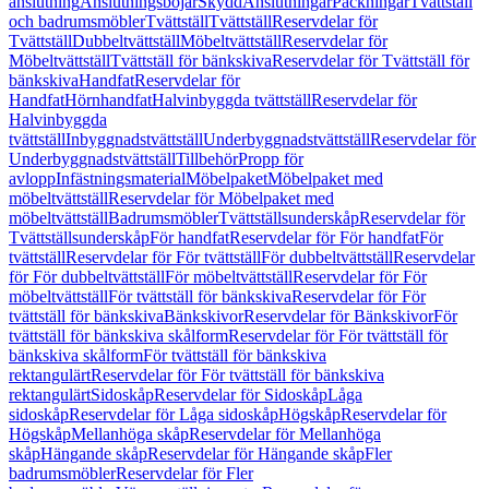
anslutning
Anslutningsböjar
Skydd
Anslutningar
Packningar
Tvättställ
och badrumsmöbler
Tvättställ
Tvättställ
Reservdelar för
Tvättställ
Dubbeltvättställ
Möbeltvättställ
Reservdelar för
Möbeltvättställ
Tvättställ för bänkskiva
Reservdelar för Tvättställ för
bänkskiva
Handfat
Reservdelar för
Handfat
Hörnhandfat
Halvinbyggda tvättställ
Reservdelar för
Halvinbyggda
tvättställ
Inbyggnadstvättställ
Underbyggnadstvättställ
Reservdelar för
Underbyggnadstvättställ
Tillbehör
Propp för
avlopp
Infästningsmaterial
Möbelpaket
Möbelpaket med
möbeltvättställ
Reservdelar för Möbelpaket med
möbeltvättställ
Badrumsmöbler
Tvättställsunderskåp
Reservdelar för
Tvättställsunderskåp
För handfat
Reservdelar för För handfat
För
tvättställ
Reservdelar för För tvättställ
För dubbeltvättställ
Reservdelar
för För dubbeltvättställ
För möbeltvättställ
Reservdelar för För
möbeltvättställ
För tvättställ för bänkskiva
Reservdelar för För
tvättställ för bänkskiva
Bänkskivor
Reservdelar för Bänkskivor
För
tvättställ för bänkskiva skålform
Reservdelar för För tvättställ för
bänkskiva skålform
För tvättställ för bänkskiva
rektangulärt
Reservdelar för För tvättställ för bänkskiva
rektangulärt
Sidoskåp
Reservdelar för Sidoskåp
Låga
sidoskåp
Reservdelar för Låga sidoskåp
Högskåp
Reservdelar för
Högskåp
Mellanhöga skåp
Reservdelar för Mellanhöga
skåp
Hängande skåp
Reservdelar för Hängande skåp
Fler
badrumsmöbler
Reservdelar för Fler