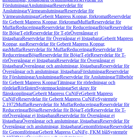
Förslutningar
Anslutningar
Reservdelar för
Anslutningar
Värmeanslutningar
Reservdelar för
Värmeanslutningar
Geberit Mapress Koppar, förkromat
Reservdelar
för Geberit Mapress Koppar, förkromat
Muffar
Reservdelar för
Muffar
Reduceringar
Reservdelar för Reduceringar
Böjar
Reservdelar
för Böjar
T-rör
Reservdelar för T-rör
Övergångar ej
löstagbara
Reservdelar för Övergångar ej löstagbara
Geberit Mapress
Koppar, gas
Reservdelar för Geberit Mapress Koppar,
gas
Muffar
Reservdelar för Muffar
Reduceringar
Reservdelar för
Reduceringar
Böjar
Reservdelar för Böjar
T-rör
Reservdelar för T-
rör
Övergångar ej löstagbara
Reservdelar för Övergångar ej
löstagbara
Övergångar och anslutningar, löstagbara
Reservdelar för
Övergångar och anslutningar, löstagbara
Förslutningar
Reservdelar
för Förslutningar
Anslutningar
Reservdelar för Anslutningar
Tillbehör
för Geberit Mapress Koppar
Tätningar för rörledningar och
rördelar
Rörfästen
Systempackningar
Set skruv för
flänskopplingar
Geberit Mapress CuNiFe
Geberit Mapress
CuNiFe
Reservdelar för Geberit Mapress CuNiFe
Systemrör
2.1972
Muffar
Reservdelar för Muffar
Reduceringar
Reservdelar för
Reduceringar
Böjar
Reservdelar för Böjar
T-rör
Reservdelar för T-
rör
Övergångar ej löstagbara
Reservdelar för Övergångar ej
löstagbara
Övergångar och anslutningar, löstagbara
Reservdelar för
Övergångar och anslutningar, löstagbara
Genomföringar
Reservdelar
för Genomföringar
Geberit Mapress CuNiFe, FKM blå
Systemrör