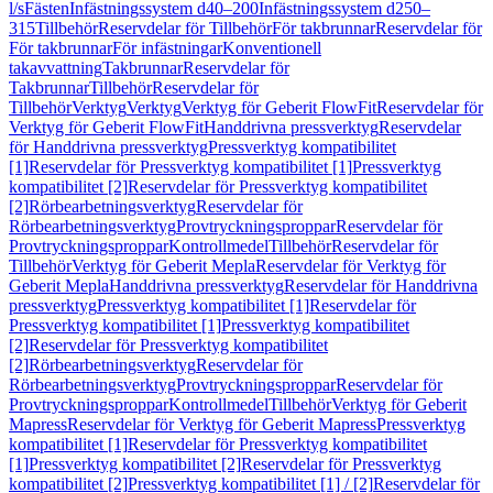
l/s
Fästen
Infästningssystem d40–200
Infästningssystem d250–
315
Tillbehör
Reservdelar för Tillbehör
För takbrunnar
Reservdelar för
För takbrunnar
För infästningar
Konventionell
takavvattning
Takbrunnar
Reservdelar för
Takbrunnar
Tillbehör
Reservdelar för
Tillbehör
Verktyg
Verktyg
Verktyg för Geberit FlowFit
Reservdelar för
Verktyg för Geberit FlowFit
Handdrivna pressverktyg
Reservdelar
för Handdrivna pressverktyg
Pressverktyg kompatibilitet
[1]
Reservdelar för Pressverktyg kompatibilitet [1]
Pressverktyg
kompatibilitet [2]
Reservdelar för Pressverktyg kompatibilitet
[2]
Rörbearbetningsverktyg
Reservdelar för
Rörbearbetningsverktyg
Provtryckningsproppar
Reservdelar för
Provtryckningsproppar
Kontrollmedel
Tillbehör
Reservdelar för
Tillbehör
Verktyg för Geberit Mepla
Reservdelar för Verktyg för
Geberit Mepla
Handdrivna pressverktyg
Reservdelar för Handdrivna
pressverktyg
Pressverktyg kompatibilitet [1]
Reservdelar för
Pressverktyg kompatibilitet [1]
Pressverktyg kompatibilitet
[2]
Reservdelar för Pressverktyg kompatibilitet
[2]
Rörbearbetningsverktyg
Reservdelar för
Rörbearbetningsverktyg
Provtryckningsproppar
Reservdelar för
Provtryckningsproppar
Kontrollmedel
Tillbehör
Verktyg för Geberit
Mapress
Reservdelar för Verktyg för Geberit Mapress
Pressverktyg
kompatibilitet [1]
Reservdelar för Pressverktyg kompatibilitet
[1]
Pressverktyg kompatibilitet [2]
Reservdelar för Pressverktyg
kompatibilitet [2]
Pressverktyg kompatibilitet [1] / [2]
Reservdelar för