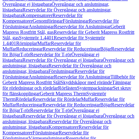
Övergångar ej löstagbara
Övergångar och anslutningar,
löstagbara
Reservdelar för Övergångar och anslutningar,
löstagbara
Kompensatorer
Reservdelar för
Kompensatorer
Genomföringar
Förslutningar
Reservdelar för
Förslutningar
Anslutningar
Reservdelar för Anslutningar
Geberit
Mapress Rostfritt Stål, gas
Reservdelar för Geberit Mapress Rostfritt
Stål, gas
Systemrör 1.4401
Reservdelar för Systemrör
1.4401
Rörnipplar
Muffar
Reservdelar för
Muffar
Reduceringar
Reservdelar för Reduceringar
Böjar
Reservdelar
för Böjar
T-rör
Reservdelar för T-rör
Övergångar ej
löstagbara
Reservdelar för Övergångar ej löstagbara
Övergångar och
anslutningar, löstagbara
Reservdelar för Övergångar och
anslutningar, löstagbara
Förslutningar
Reservdelar för
Förslutningar
Anslutningar
Reservdelar för Anslutningar
Tillbehör för
Geberit Mapress Rostfritt Stål
Skyddskåpor med rörände
Tätningar
för rörledningar och rördelar
Rörfästen
Systempackningar
Set skruv
för flänskopplingar
Geberit Mapress Therm
Systemrör
Therm
Rördelar
Reservdelar för Rördelar
Muffar
Reservdelar för
Muffar
Reduceringar
Reservdelar för Reduceringar
Böjar
Reservdelar
för Böjar
T-rör
Reservdelar för T-rör
Övergångar ej
löstagbara
Reservdelar för Övergångar ej löstagbara
Övergångar och
anslutningar, löstagbara
Reservdelar för Övergångar och
anslutningar, löstagbara
Kompensatorer
Reservdelar för
Kompensatorer
Förslutningar
Reservdelar för
Förslutningar
Värmeanslutningar
Reservdelar för