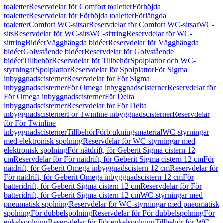
toaletter
Reservdelar för Comfort toaletter
Förhöjda
toaletter
Reservdelar för Förhöjda toaletter
Förlängda
toaletter
Comfort WC-sitsar
Reservdelar för Comfort WC-sitsar
WC-
sits
Reservdelar för WC-sits
WC-sittring
Reservdelar för WC-
sittring
Bidéer
Vägghängda bidéer
Reservdelar för Vägghängda
bidéer
Golvstående bidéer
Reservdelar för Golvstående
bidéer
Tillbehör
Reservdelar för Tillbehör
Spolplattor och WC-
styrningar
Spolplattor
Reservdelar för Spolplattor
För Sigma
inbyggnadscisterner
Reservdelar för För Sigma
inbyggnadscisterner
För Omega inbyggnadscisterner
Reservdelar för
För Omega inbyggnadscisterner
För Delta
inbyggnadscisterner
Reservdelar för För Delta
inbyggnadscisterner
För Twinline inbyggnadscisterner
Reservdelar
för För Twinline
inbyggnadscisterner
Tillbehör
Förbrukningsmaterial
WC-styrningar
med elektronisk spolning
Reservdelar för WC-styrningar med
elektronisk spolning
För nätdrift, för Geberit Sigma cistern 12
cm
Reservdelar för För nätdrift, för Geberit Sigma cistern 12 cm
För
nätdrift, för Geberit Omega inbyggnadscistern 12 cm
Reservdelar för
För nätdrift, för Geberit Omega inbyggnadscistern 12 cm
För
batteridrift, för Geberit Sigma cistern 12 cm
Reservdelar för För
batteridrift, för Geberit Sigma cistern 12 cm
WC-styrningar med
pneumatisk spolning
Reservdelar för WC-styrningar med pneumatisk
spolning
För dubbelspolning
Reservdelar för För dubbelspolning
För
enkelspolning
Reservdelar för För enkelspolning
Tillbehör för WC-