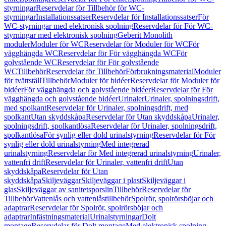
styrningar
Reservdelar för Tillbehör för WC-
styrningar
Installationssatser
Reservdelar för Installationssatser
För
WC-styrningar med elektronisk spolning
Reservdelar för För WC-
styrningar med elektronisk spolning
Geberit Monolith
moduler
Moduler för WC
Reservdelar för Moduler för WC
För
vägghängda WC
Reservdelar för För vägghängda WC
För
golvstående WC
Reservdelar för För golvstående
WC
Tillbehör
Reservdelar för Tillbehör
Förbrukningsmaterial
Moduler
för tvättställ
Tillbehör
Moduler för bidéer
Reservdelar för Moduler för
bidéer
För vägghängda och golvstående bidéer
Reservdelar för För
vägghängda och golvstående bidéer
Urinaler
Urinaler, spolningsdrift,
med spolkant
Reservdelar för Urinaler, spolningsdrift, med
spolkant
Utan skyddskåpa
Reservdelar för Utan skyddskåpa
Urinaler,
spolningsdrift, spolkantlösa
Reservdelar för Urinaler, spolningsdrift,
spolkantlösa
För synlig eller dold urinalstyrning
Reservdelar för För
synlig eller dold urinalstyrning
Med integrerad
urinalstyrning
Reservdelar för Med integrerad urinalstyrning
Urinaler,
vattenfri drift
Reservdelar för Urinaler, vattenfri drift
Utan
skyddskåpa
Reservdelar för Utan
skyddskåpa
Skiljeväggar
Skiljeväggar i plast
Skiljeväggar i
glas
Skiljeväggar av sanitetsporslin
Tillbehör
Reservdelar för
Tillbehör
Vattenlås och vattenlåstillbehör
Spolrör, spolrörsböjar och
adaptrar
Reservdelar för Spolrör, spolrörsböjar och
adaptrar
Infästningsmaterial
Urinalstyrningar
Dolt
montage
Reservdelar för Dolt montage
Med elektronisk spolning,