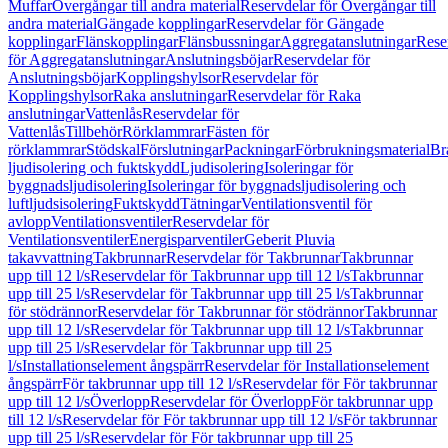
Muffar
Övergångar till andra material
Reservdelar för Övergångar till
andra material
Gängade kopplingar
Reservdelar för Gängade
kopplingar
Flänskopplingar
Flänsbussningar
Aggregatanslutningar
Rese
för Aggregatanslutningar
Anslutningsböjar
Reservdelar för
Anslutningsböjar
Kopplingshylsor
Reservdelar för
Kopplingshylsor
Raka anslutningar
Reservdelar för Raka
anslutningar
Vattenlås
Reservdelar för
Vattenlås
Tillbehör
Rörklammrar
Fästen för
rörklammrar
Stödskal
Förslutningar
Packningar
Förbrukningsmaterial
Br
ljudisolering och fuktskydd
Ljudisolering
Isoleringar för
byggnadsljudisolering
Isoleringar för byggnadsljudisolering och
luftljudsisolering
Fuktskydd
Tätningar
Ventilationsventil för
avlopp
Ventilationsventiler
Reservdelar för
Ventilationsventiler
Energisparventiler
Geberit Pluvia
takavvattning
Takbrunnar
Reservdelar för Takbrunnar
Takbrunnar
upp till 12 l/s
Reservdelar för Takbrunnar upp till 12 l/s
Takbrunnar
upp till 25 l/s
Reservdelar för Takbrunnar upp till 25 l/s
Takbrunnar
för stödrännor
Reservdelar för Takbrunnar för stödrännor
Takbrunnar
upp till 12 l/s
Reservdelar för Takbrunnar upp till 12 l/s
Takbrunnar
upp till 25 l/s
Reservdelar för Takbrunnar upp till 25
l/s
Installationselement ångspärr
Reservdelar för Installationselement
ångspärr
För takbrunnar upp till 12 l/s
Reservdelar för För takbrunnar
upp till 12 l/s
Överlopp
Reservdelar för Överlopp
För takbrunnar upp
till 12 l/s
Reservdelar för För takbrunnar upp till 12 l/s
För takbrunnar
upp till 25 l/s
Reservdelar för För takbrunnar upp till 25