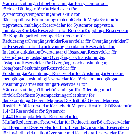
Värmeanslutningar
Tillbehör
Tätningar för systemrör och
rördelar
Tätningar för rördelar
Fästen för
systemrör
Systempackningar
Set skruv för
flänskopplingar
Förbrukningsmaterial
Geberit Mepla
Systemrör
tappvatten, multilayer
Reservdelar för Systemrör tappvatten,
multilayer
Rördelar
Reservdelar för Rördelar
Kopplingar
Reservdelar
för Kopplingar
Reduceringar
Reservdelar för
Reduceringar
Övergångsvinklar
Reservdelar för Övergångsvinklar
T-
rör
Reservdelar för T-rör
Invändig cirkulation
Reservdelar för
Invändig cirkulation
Övergångar ej löstagbara
Reservdelar för
Övergångar ej löstagbara
Övergångar och anslutningar,
löstagbara
Reservdelar för Övergångar och anslutningar,
löstagbara
Förslutningar
Reservdelar för
Förslutningar
Anslutningar
Reservdelar för Anslutningar
Fördelare
med gängad anslutning
Reservdelar för Fördelare med gängad
anslutning
Värmeanslutningar
Reservdelar för
Värmeanslutningar
Tillbehör
Tätningar för rörledningar och
rördelar
Rörfästen
Systempackningar
Set skruv för
flänskopplingar
Geberit Mapress Rostfritt Stål
Geberit Mapress
Rostfritt Stål
Reservdelar för Geberit Mapress Rostfritt Stål
Systemrör
1.4401
Reservdelar för Systemrör
1.4401
Rörnipplar
Muffar
Reservdelar för
Muffar
Reduceringar
Reservdelar för Reduceringar
Böjar
Reservdelar
för Böjar
T-rör
Reservdelar för T-rör
Invändig cirkulation
Reservdelar
för Invändig cirkulation
Övergångar ej löstagbara
Reservdelar för