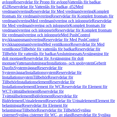
avlopp
Reservdelar för Propp för avlopp
Vattenlås för badkar,
d52
Reservdelar för Vattenlås för badkar, d52
Med
vredmanövrering
Reservdelar för Med vredmanövrering
Komplett
frontsats för vredmanövrering
Reservdelar för Komplett frontsats för
vredmanövrering
Med vredmanövrering och inloppsrör
Reservdelar
för Med vredmanövrering och inloppsrör
Komplett frontsats för
vredmanövrering och inloppsrör
Reservdelar för Komplett frontsats
för vredmanövrering och inloppsrör
Med PushControl
tryckknappsmanövrering
Reservdelar för Med PushControl
tryckknappsmanövrering
Med ventilkonor
Reservdelar för Med
ventilkonor
Tillbehör för vattenlås för badkar
Reservdelar för
Tillbehör för vattenlås för badkar
Anslutningssats
Avstängning för
dolt montage
Reservdelar för Avstängning för dolt
montage
Vattenanslutningar
Installations- och spolsystem
Geberit
Duofix
Systemväggar
Reservdelar för
Systemväggar
Installationssystem
Reservdelar för
Installationssystem
Tillbehör
Reservdelar för
Tillbehör
Installationselement
Reservdelar för
Installationselement
Element för WC
Reservdelar för Element för
WC
Tvättställselement
Reservdelar för
Tvättställselement
Bidéelement
Reservdelar för
Bidéelement
Urinalelement
Reservdelar för Urinalelement
Element för
belastningar
Reservdelar för Element för
belastningar
Tillbehör
Reservdelar för Tillbehör
Synliga
cisterner
Synliga cisterner för WC, av plast
Reservdelar för Synliga