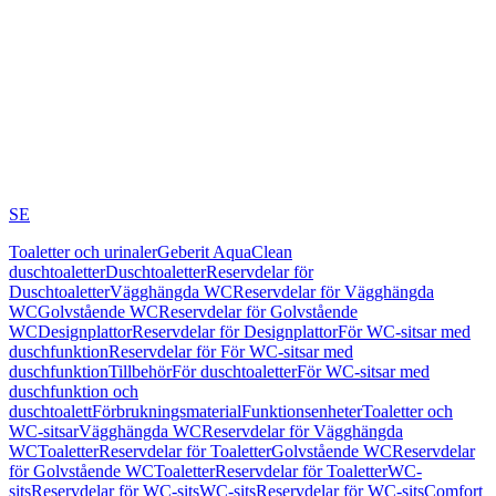
SE
Toaletter och urinaler
Geberit AquaClean
duschtoaletter
Duschtoaletter
Reservdelar för
Duschtoaletter
Vägghängda WC
Reservdelar för Vägghängda
WC
Golvstående WC
Reservdelar för Golvstående
WC
Designplattor
Reservdelar för Designplattor
För WC-sitsar med
duschfunktion
Reservdelar för För WC-sitsar med
duschfunktion
Tillbehör
För duschtoaletter
För WC-sitsar med
duschfunktion och
duschtoalett
Förbrukningsmaterial
Funktionsenheter
Toaletter och
WC-sitsar
Vägghängda WC
Reservdelar för Vägghängda
WC
Toaletter
Reservdelar för Toaletter
Golvstående WC
Reservdelar
för Golvstående WC
Toaletter
Reservdelar för Toaletter
WC-
sits
Reservdelar för WC-sits
WC-sits
Reservdelar för WC-sits
Comfort