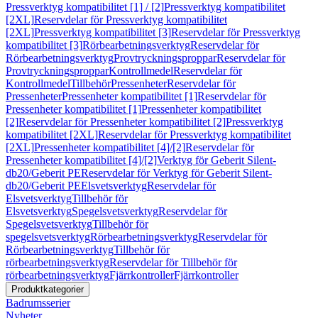
Pressverktyg kompatibilitet [1] / [2]
Pressverktyg kompatibilitet
[2XL]
Reservdelar för Pressverktyg kompatibilitet
[2XL]
Pressverktyg kompatibilitet [3]
Reservdelar för Pressverktyg
kompatibilitet [3]
Rörbearbetningsverktyg
Reservdelar för
Rörbearbetningsverktyg
Provtryckningsproppar
Reservdelar för
Provtryckningsproppar
Kontrollmedel
Reservdelar för
Kontrollmedel
Tillbehör
Pressenheter
Reservdelar för
Pressenheter
Pressenheter kompatibilitet [1]
Reservdelar för
Pressenheter kompatibilitet [1]
Pressenheter kompatibilitet
[2]
Reservdelar för Pressenheter kompatibilitet [2]
Pressverktyg
kompatibilitet [2XL]
Reservdelar för Pressverktyg kompatibilitet
[2XL]
Pressenheter kompatibilitet [4]/[2]
Reservdelar för
Pressenheter kompatibilitet [4]/[2]
Verktyg för Geberit Silent-
db20/Geberit PE
Reservdelar för Verktyg för Geberit Silent-
db20/Geberit PE
Elsvetsverktyg
Reservdelar för
Elsvetsverktyg
Tillbehör för
Elsvetsverktyg
Spegelsvetsverktyg
Reservdelar för
Spegelsvetsverktyg
Tillbehör för
spegelsvetsverktyg
Rörbearbetningsverktyg
Reservdelar för
Rörbearbetningsverktyg
Tillbehör för
rörbearbetningsverktyg
Reservdelar för Tillbehör för
rörbearbetningsverktyg
Fjärrkontroller
Fjärrkontroller
Produktkategorier
Badrumsserier
Nyheter