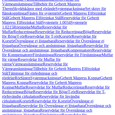
Värmeanslutningar
Tillbehör för Geberit Mapress
Therm
Skyddskåpor med rörände
Systempackningar
Set skruv för
flänskopplingar
Fästen för systemrör
Geberit Mapress Elförzinkat
Stål
Geberit Mapress Elförzinkat Stål
Reservdelar för Geberit
Mapress Elförzinkat Stål
Systemrör 1.0034
Systemrör
1.0215
Rörnipplar
Muffar
Reservdelar för
Muffar
Reduceringar
Reservdelar för Reduceringar
Böjar
Reservdelar
för Böjar
T-rör
Reservdelar för T-rör
Korsrör
Reservdelar för
Korsrör
Övergångar ej löstagbara
Reservdelar för Övergångar ej
löstagbara
Övergångar och anslutningar, löstagbara
Reservdelar för
Övergångar och anslutningar, löstagbara
Kompensatorer
Reservdelar
för Kompensatorer
Förslutningar
Reservdelar för Förslutningar
Muffar
för värme
Reservdelar för Muffar för
värme
Värmeanslutningar
Reservdelar för
Värmeanslutningar
Tillbehör för Geberit Mapress Elförzinkat
Stål
Tätningar för rörledningar och
rördelar
Rörfästen
Systempackningar
Geberit Mapress Koppar
Geberit
Mapress Koppar
Reservdelar för Geberit Mapress
Koppar
Muffar
Reservdelar för Muffar
Reduceringar
Reservdelar för
Reduceringar
Böjar
Reservdelar för Böjar
T-rör
Reservdelar för T-
rör
Invändig cirkulation
Reservdelar för Invändig
cirkulation
Korsrör
Reservdelar för Korsrör
Övergångar ej
löstagbara
Reservdelar för Övergångar ej löstagbara
Övergångar och
anslutningar, löstagbara
Reservdelar för Övergångar och
anslutningar, löstagbara
Förslutningar
Reservdelar för