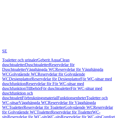
SE
Toaletter och urinaler
Geberit AquaClean
duschtoaletter
Duschtoaletter
Reservdelar för
Duschtoaletter
Vägghängda WC
Reservdelar för Vägghängda
WC
Golvstående WC
Reservdelar för Golvstående
WC
Designplattor
Reservdelar för Designplattor
För WC-sitsar med
duschfunktion
Reservdelar för För WC-sitsar med
duschfunktion
Tillbehör
För duschtoaletter
För WC-sitsar med
duschfunktion och
duschtoalett
Förbrukningsmaterial
Funktionsenheter
Toaletter och
WC-sitsar
Vägghängda WC
Reservdelar för Vägghängda
WC
Toaletter
Reservdelar för Toaletter
Golvstående WC
Reservdelar
för Golvstående WC
Toaletter
Reservdelar för Toaletter
WC-
sits
Reservdelar för WC-sits
WC-sits
Reservdelar för WC-sits
Comfort