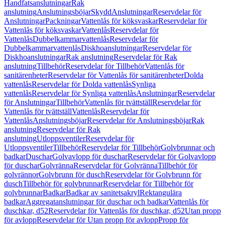
Handfatsanslutningar
Rak
anslutning
Anslutningsböjar
Skydd
Anslutningar
Reservdelar för
Anslutningar
Packningar
Vattenlås för köksvaskar
Reservdelar för
Vattenlås för köksvaskar
Vattenlås
Reservdelar för
Vattenlås
Dubbelkammarvattenlås
Reservdelar för
Dubbelkammarvattenlås
Diskhoanslutningar
Reservdelar för
Diskhoanslutningar
Rak anslutning
Reservdelar för Rak
anslutning
Tillbehör
Reservdelar för Tillbehör
Vattenlås för
sanitärenheter
Reservdelar för Vattenlås för sanitärenheter
Dolda
vattenlås
Reservdelar för Dolda vattenlås
Synliga
vattenlås
Reservdelar för Synliga vattenlås
Anslutningar
Reservdelar
för Anslutningar
Tillbehör
Vattenlås för tvättställ
Reservdelar för
Vattenlås för tvättställ
Vattenlås
Reservdelar för
Vattenlås
Anslutningsböjar
Reservdelar för Anslutningsböjar
Rak
anslutning
Reservdelar för Rak
anslutning
Utloppsventiler
Reservdelar för
Utloppsventiler
Tillbehör
Reservdelar för Tillbehör
Golvbrunnar och
badkar
Duschar
Golvavlopp för duschar
Reservdelar för Golvavlopp
för duschar
Golvränna
Reservdelar för Golvränna
Tillbehör för
golvrännor
Golvbrunn för dusch
Reservdelar för Golvbrunn för
dusch
Tillbehör för golvbrunnar
Reservdelar för Tillbehör för
golvbrunnar
Badkar
Badkar av sanitetsakryl
Rektangulära
badkar
Aggregatanslutningar för duschar och badkar
Vattenlås för
duschkar, d52
Reservdelar för Vattenlås för duschkar, d52
Utan propp
för avlopp
Reservdelar för Utan propp för avlopp
Propp för