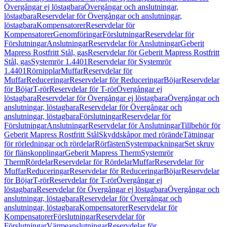
Övergångar ej löstagbara
Övergångar och anslutningar,
löstagbara
Reservdelar för Övergångar och anslutningar,
löstagbara
Kompensatorer
Reservdelar för
Kompensatorer
Genomföringar
Förslutningar
Reservdelar för
Förslutningar
Anslutningar
Reservdelar för Anslutningar
Geberit
Mapress Rostfritt Stål, gas
Reservdelar för Geberit Mapress Rostfritt
Stål, gas
Systemrör 1.4401
Reservdelar för Systemrör
1.4401
Rörnipplar
Muffar
Reservdelar för
Muffar
Reduceringar
Reservdelar för Reduceringar
Böjar
Reservdelar
för Böjar
T-rör
Reservdelar för T-rör
Övergångar ej
löstagbara
Reservdelar för Övergångar ej löstagbara
Övergångar och
anslutningar, löstagbara
Reservdelar för Övergångar och
anslutningar, löstagbara
Förslutningar
Reservdelar för
Förslutningar
Anslutningar
Reservdelar för Anslutningar
Tillbehör för
Geberit Mapress Rostfritt Stål
Skyddskåpor med rörände
Tätningar
för rörledningar och rördelar
Rörfästen
Systempackningar
Set skruv
för flänskopplingar
Geberit Mapress Therm
Systemrör
Therm
Rördelar
Reservdelar för Rördelar
Muffar
Reservdelar för
Muffar
Reduceringar
Reservdelar för Reduceringar
Böjar
Reservdelar
för Böjar
T-rör
Reservdelar för T-rör
Övergångar ej
löstagbara
Reservdelar för Övergångar ej löstagbara
Övergångar och
anslutningar, löstagbara
Reservdelar för Övergångar och
anslutningar, löstagbara
Kompensatorer
Reservdelar för
Kompensatorer
Förslutningar
Reservdelar för
Förslutningar
Värmeanslutningar
Reservdelar för