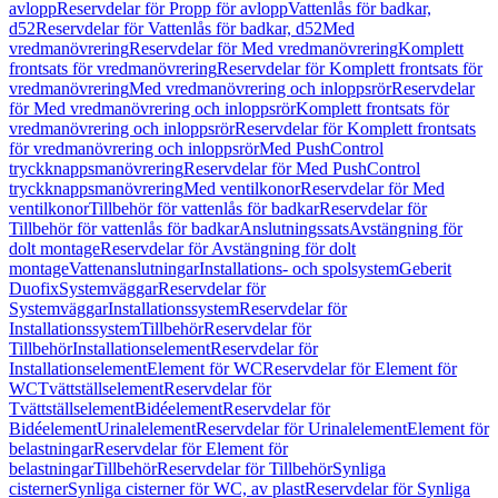
avlopp
Reservdelar för Propp för avlopp
Vattenlås för badkar,
d52
Reservdelar för Vattenlås för badkar, d52
Med
vredmanövrering
Reservdelar för Med vredmanövrering
Komplett
frontsats för vredmanövrering
Reservdelar för Komplett frontsats för
vredmanövrering
Med vredmanövrering och inloppsrör
Reservdelar
för Med vredmanövrering och inloppsrör
Komplett frontsats för
vredmanövrering och inloppsrör
Reservdelar för Komplett frontsats
för vredmanövrering och inloppsrör
Med PushControl
tryckknappsmanövrering
Reservdelar för Med PushControl
tryckknappsmanövrering
Med ventilkonor
Reservdelar för Med
ventilkonor
Tillbehör för vattenlås för badkar
Reservdelar för
Tillbehör för vattenlås för badkar
Anslutningssats
Avstängning för
dolt montage
Reservdelar för Avstängning för dolt
montage
Vattenanslutningar
Installations- och spolsystem
Geberit
Duofix
Systemväggar
Reservdelar för
Systemväggar
Installationssystem
Reservdelar för
Installationssystem
Tillbehör
Reservdelar för
Tillbehör
Installationselement
Reservdelar för
Installationselement
Element för WC
Reservdelar för Element för
WC
Tvättställselement
Reservdelar för
Tvättställselement
Bidéelement
Reservdelar för
Bidéelement
Urinalelement
Reservdelar för Urinalelement
Element för
belastningar
Reservdelar för Element för
belastningar
Tillbehör
Reservdelar för Tillbehör
Synliga
cisterner
Synliga cisterner för WC, av plast
Reservdelar för Synliga