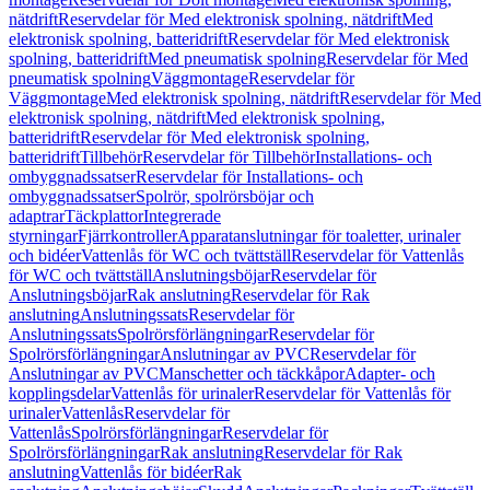
nätdrift
Reservdelar för Med elektronisk spolning, nätdrift
Med
elektronisk spolning, batteridrift
Reservdelar för Med elektronisk
spolning, batteridrift
Med pneumatisk spolning
Reservdelar för Med
pneumatisk spolning
Väggmontage
Reservdelar för
Väggmontage
Med elektronisk spolning, nätdrift
Reservdelar för Med
elektronisk spolning, nätdrift
Med elektronisk spolning,
batteridrift
Reservdelar för Med elektronisk spolning,
batteridrift
Tillbehör
Reservdelar för Tillbehör
Installations- och
ombyggnadssatser
Reservdelar för Installations- och
ombyggnadssatser
Spolrör, spolrörsböjar och
adaptrar
Täckplattor
Integrerade
styrningar
Fjärrkontroller
Apparatanslutningar för toaletter, urinaler
och bidéer
Vattenlås för WC och tvättställ
Reservdelar för Vattenlås
för WC och tvättställ
Anslutningsböjar
Reservdelar för
Anslutningsböjar
Rak anslutning
Reservdelar för Rak
anslutning
Anslutningssats
Reservdelar för
Anslutningssats
Spolrörsförlängningar
Reservdelar för
Spolrörsförlängningar
Anslutningar av PVC
Reservdelar för
Anslutningar av PVC
Manschetter och täckkåpor
Adapter- och
kopplingsdelar
Vattenlås för urinaler
Reservdelar för Vattenlås för
urinaler
Vattenlås
Reservdelar för
Vattenlås
Spolrörsförlängningar
Reservdelar för
Spolrörsförlängningar
Rak anslutning
Reservdelar för Rak
anslutning
Vattenlås för bidéer
Rak