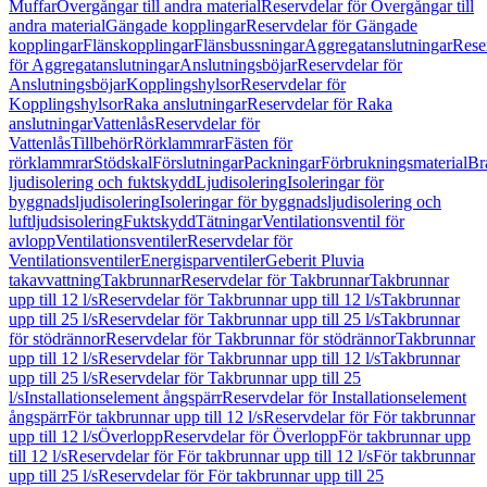
Muffar
Övergångar till andra material
Reservdelar för Övergångar till
andra material
Gängade kopplingar
Reservdelar för Gängade
kopplingar
Flänskopplingar
Flänsbussningar
Aggregatanslutningar
Rese
för Aggregatanslutningar
Anslutningsböjar
Reservdelar för
Anslutningsböjar
Kopplingshylsor
Reservdelar för
Kopplingshylsor
Raka anslutningar
Reservdelar för Raka
anslutningar
Vattenlås
Reservdelar för
Vattenlås
Tillbehör
Rörklammrar
Fästen för
rörklammrar
Stödskal
Förslutningar
Packningar
Förbrukningsmaterial
Br
ljudisolering och fuktskydd
Ljudisolering
Isoleringar för
byggnadsljudisolering
Isoleringar för byggnadsljudisolering och
luftljudsisolering
Fuktskydd
Tätningar
Ventilationsventil för
avlopp
Ventilationsventiler
Reservdelar för
Ventilationsventiler
Energisparventiler
Geberit Pluvia
takavvattning
Takbrunnar
Reservdelar för Takbrunnar
Takbrunnar
upp till 12 l/s
Reservdelar för Takbrunnar upp till 12 l/s
Takbrunnar
upp till 25 l/s
Reservdelar för Takbrunnar upp till 25 l/s
Takbrunnar
för stödrännor
Reservdelar för Takbrunnar för stödrännor
Takbrunnar
upp till 12 l/s
Reservdelar för Takbrunnar upp till 12 l/s
Takbrunnar
upp till 25 l/s
Reservdelar för Takbrunnar upp till 25
l/s
Installationselement ångspärr
Reservdelar för Installationselement
ångspärr
För takbrunnar upp till 12 l/s
Reservdelar för För takbrunnar
upp till 12 l/s
Överlopp
Reservdelar för Överlopp
För takbrunnar upp
till 12 l/s
Reservdelar för För takbrunnar upp till 12 l/s
För takbrunnar
upp till 25 l/s
Reservdelar för För takbrunnar upp till 25