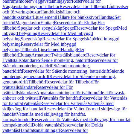
badrumsmöbler
Väggavställningsytor
Reservdelar för
Väggavställningsytor
Tillbehör
Reservdelar för Tillbehör
Lådinsatser
och förvaringsboxar
Handdukshållare och
handdukskrokar
Ljuselement
Hållare för bänkskivor
Handtag
Set
fotstöd
Magnettavlor
Eluttag
Reservdelar för Eluttag
Fler
tillbehör
Speglar och spegelskåp
Spegel
Reservdelar för Spegel
Med
inbyggd belysning
Reservdelar för Med inbyggd
belysning
Spegelskåp
Reservdelar för Spegelskåp
Med inbyggd
belysning
Reservdelar för Med inbyggd
belysning
Tillbehör
Ljuselement
Handtag
Fler
tillbehör
Eluttag
Armaturer
Tvättställsblandare
Reservdelar för
Tvättställsblandare
Stående montering, nätdrift
Reservdelar för
Stående montering, nätdrift
Stående montering,
batteridrift
Reservdelar för Stående montering, batteridrift
Stående
montering, generatordrift
Reservdelar för Stående montering,
generatordrift
Tillbehör
Reservdelar för Tillbehör
För
tvättställsblandare
Reservdelar för För
tvättställsblandare
Apparatanslutningar för tvättområde, köksvask,
enheter och tvättställ
Vattenlås för handfat
Reservdelar för Vattenlås
för handfat
Vattenlås
Reservdelar för Vattenlås
Vattenlås med
skiljevägg för handfat
Reservdelar för Vattenlås med skiljevägg för
handfat
Vattenlås med skiljevägg för handfat,
kompaktmodell
Reservdelar för Vattenlås med skiljevägg för handfat,
kompaktmodell
Dolda vattenlås
Reservdelar för Dolda
vattenlås
Handfatsanslutningar
Reservdelar för