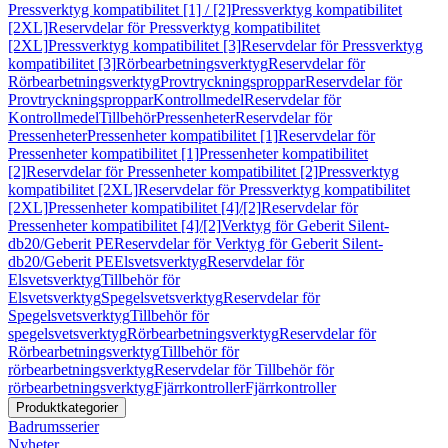
Pressverktyg kompatibilitet [1] / [2]
Pressverktyg kompatibilitet
[2XL]
Reservdelar för Pressverktyg kompatibilitet
[2XL]
Pressverktyg kompatibilitet [3]
Reservdelar för Pressverktyg
kompatibilitet [3]
Rörbearbetningsverktyg
Reservdelar för
Rörbearbetningsverktyg
Provtryckningsproppar
Reservdelar för
Provtryckningsproppar
Kontrollmedel
Reservdelar för
Kontrollmedel
Tillbehör
Pressenheter
Reservdelar för
Pressenheter
Pressenheter kompatibilitet [1]
Reservdelar för
Pressenheter kompatibilitet [1]
Pressenheter kompatibilitet
[2]
Reservdelar för Pressenheter kompatibilitet [2]
Pressverktyg
kompatibilitet [2XL]
Reservdelar för Pressverktyg kompatibilitet
[2XL]
Pressenheter kompatibilitet [4]/[2]
Reservdelar för
Pressenheter kompatibilitet [4]/[2]
Verktyg för Geberit Silent-
db20/Geberit PE
Reservdelar för Verktyg för Geberit Silent-
db20/Geberit PE
Elsvetsverktyg
Reservdelar för
Elsvetsverktyg
Tillbehör för
Elsvetsverktyg
Spegelsvetsverktyg
Reservdelar för
Spegelsvetsverktyg
Tillbehör för
spegelsvetsverktyg
Rörbearbetningsverktyg
Reservdelar för
Rörbearbetningsverktyg
Tillbehör för
rörbearbetningsverktyg
Reservdelar för Tillbehör för
rörbearbetningsverktyg
Fjärrkontroller
Fjärrkontroller
Produktkategorier
Badrumsserier
Nyheter