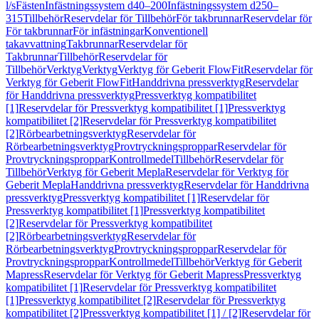
l/s
Fästen
Infästningssystem d40–200
Infästningssystem d250–
315
Tillbehör
Reservdelar för Tillbehör
För takbrunnar
Reservdelar för
För takbrunnar
För infästningar
Konventionell
takavvattning
Takbrunnar
Reservdelar för
Takbrunnar
Tillbehör
Reservdelar för
Tillbehör
Verktyg
Verktyg
Verktyg för Geberit FlowFit
Reservdelar för
Verktyg för Geberit FlowFit
Handdrivna pressverktyg
Reservdelar
för Handdrivna pressverktyg
Pressverktyg kompatibilitet
[1]
Reservdelar för Pressverktyg kompatibilitet [1]
Pressverktyg
kompatibilitet [2]
Reservdelar för Pressverktyg kompatibilitet
[2]
Rörbearbetningsverktyg
Reservdelar för
Rörbearbetningsverktyg
Provtryckningsproppar
Reservdelar för
Provtryckningsproppar
Kontrollmedel
Tillbehör
Reservdelar för
Tillbehör
Verktyg för Geberit Mepla
Reservdelar för Verktyg för
Geberit Mepla
Handdrivna pressverktyg
Reservdelar för Handdrivna
pressverktyg
Pressverktyg kompatibilitet [1]
Reservdelar för
Pressverktyg kompatibilitet [1]
Pressverktyg kompatibilitet
[2]
Reservdelar för Pressverktyg kompatibilitet
[2]
Rörbearbetningsverktyg
Reservdelar för
Rörbearbetningsverktyg
Provtryckningsproppar
Reservdelar för
Provtryckningsproppar
Kontrollmedel
Tillbehör
Verktyg för Geberit
Mapress
Reservdelar för Verktyg för Geberit Mapress
Pressverktyg
kompatibilitet [1]
Reservdelar för Pressverktyg kompatibilitet
[1]
Pressverktyg kompatibilitet [2]
Reservdelar för Pressverktyg
kompatibilitet [2]
Pressverktyg kompatibilitet [1] / [2]
Reservdelar för