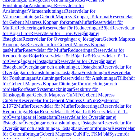
Förslutningar
Anslutningar
Reservdelar för
Anslutningar
Värmeanslutningar
Reservdelar för
Värmeanslutningar
Geberit Mapress Koppar, förkromat
Reservdelar
för Geberit Mapress Koppar, förkromat
Muffar
Reservdelar för
Muffar
Reduceringar
Reservdelar för Reduceringar
Böjar
Reservdelar
för Böjar
T-rör
Reservdelar för T-rör
Övergångar ej
löstagbara
Reservdelar för Övergångar ej löstagbara
Geberit Mapress
Koppar, gas
Reservdelar för Geberit Mapress Koppar,
gas
Muffar
Reservdelar för Muffar
Reduceringar
Reservdelar för
Reduceringar
Böjar
Reservdelar för Böjar
T-rör
Reservdelar för T-
rör
Övergångar ej löstagbara
Reservdelar för Övergångar ej
löstagbara
Övergångar och anslutningar, löstagbara
Reservdelar för
Övergångar och anslutningar, löstagbara
Förslutningar
Reservdelar
för Förslutningar
Anslutningar
Reservdelar för Anslutningar
Tillbehör
för Geberit Mapress Koppar
Tätningar för rörledningar och
rördelar
Rörfästen
Systempackningar
Set skruv för
flänskopplingar
Geberit Mapress CuNiFe
Geberit Mapress
CuNiFe
Reservdelar för Geberit Mapress CuNiFe
Systemrör
2.1972
Muffar
Reservdelar för Muffar
Reduceringar
Reservdelar för
Reduceringar
Böjar
Reservdelar för Böjar
T-rör
Reservdelar för T-
rör
Övergångar ej löstagbara
Reservdelar för Övergångar ej
löstagbara
Övergångar och anslutningar, löstagbara
Reservdelar för
Övergångar och anslutningar, löstagbara
Genomföringar
Reservdelar
för Genomföringar
Geberit Mapress CuNiFe, FKM blå
Systemrör