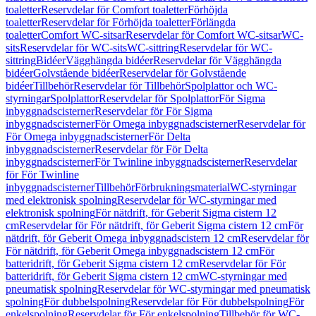
toaletter
Reservdelar för Comfort toaletter
Förhöjda
toaletter
Reservdelar för Förhöjda toaletter
Förlängda
toaletter
Comfort WC-sitsar
Reservdelar för Comfort WC-sitsar
WC-
sits
Reservdelar för WC-sits
WC-sittring
Reservdelar för WC-
sittring
Bidéer
Vägghängda bidéer
Reservdelar för Vägghängda
bidéer
Golvstående bidéer
Reservdelar för Golvstående
bidéer
Tillbehör
Reservdelar för Tillbehör
Spolplattor och WC-
styrningar
Spolplattor
Reservdelar för Spolplattor
För Sigma
inbyggnadscisterner
Reservdelar för För Sigma
inbyggnadscisterner
För Omega inbyggnadscisterner
Reservdelar för
För Omega inbyggnadscisterner
För Delta
inbyggnadscisterner
Reservdelar för För Delta
inbyggnadscisterner
För Twinline inbyggnadscisterner
Reservdelar
för För Twinline
inbyggnadscisterner
Tillbehör
Förbrukningsmaterial
WC-styrningar
med elektronisk spolning
Reservdelar för WC-styrningar med
elektronisk spolning
För nätdrift, för Geberit Sigma cistern 12
cm
Reservdelar för För nätdrift, för Geberit Sigma cistern 12 cm
För
nätdrift, för Geberit Omega inbyggnadscistern 12 cm
Reservdelar för
För nätdrift, för Geberit Omega inbyggnadscistern 12 cm
För
batteridrift, för Geberit Sigma cistern 12 cm
Reservdelar för För
batteridrift, för Geberit Sigma cistern 12 cm
WC-styrningar med
pneumatisk spolning
Reservdelar för WC-styrningar med pneumatisk
spolning
För dubbelspolning
Reservdelar för För dubbelspolning
För
enkelspolning
Reservdelar för För enkelspolning
Tillbehör för WC-