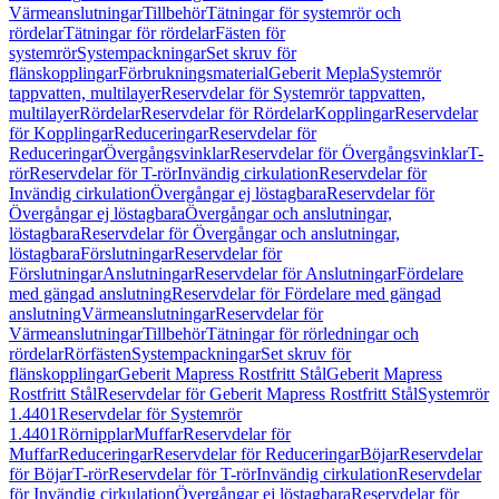
Värmeanslutningar
Tillbehör
Tätningar för systemrör och
rördelar
Tätningar för rördelar
Fästen för
systemrör
Systempackningar
Set skruv för
flänskopplingar
Förbrukningsmaterial
Geberit Mepla
Systemrör
tappvatten, multilayer
Reservdelar för Systemrör tappvatten,
multilayer
Rördelar
Reservdelar för Rördelar
Kopplingar
Reservdelar
för Kopplingar
Reduceringar
Reservdelar för
Reduceringar
Övergångsvinklar
Reservdelar för Övergångsvinklar
T-
rör
Reservdelar för T-rör
Invändig cirkulation
Reservdelar för
Invändig cirkulation
Övergångar ej löstagbara
Reservdelar för
Övergångar ej löstagbara
Övergångar och anslutningar,
löstagbara
Reservdelar för Övergångar och anslutningar,
löstagbara
Förslutningar
Reservdelar för
Förslutningar
Anslutningar
Reservdelar för Anslutningar
Fördelare
med gängad anslutning
Reservdelar för Fördelare med gängad
anslutning
Värmeanslutningar
Reservdelar för
Värmeanslutningar
Tillbehör
Tätningar för rörledningar och
rördelar
Rörfästen
Systempackningar
Set skruv för
flänskopplingar
Geberit Mapress Rostfritt Stål
Geberit Mapress
Rostfritt Stål
Reservdelar för Geberit Mapress Rostfritt Stål
Systemrör
1.4401
Reservdelar för Systemrör
1.4401
Rörnipplar
Muffar
Reservdelar för
Muffar
Reduceringar
Reservdelar för Reduceringar
Böjar
Reservdelar
för Böjar
T-rör
Reservdelar för T-rör
Invändig cirkulation
Reservdelar
för Invändig cirkulation
Övergångar ej löstagbara
Reservdelar för