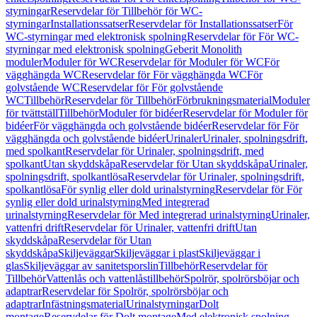
styrningar
Reservdelar för Tillbehör för WC-
styrningar
Installationssatser
Reservdelar för Installationssatser
För
WC-styrningar med elektronisk spolning
Reservdelar för För WC-
styrningar med elektronisk spolning
Geberit Monolith
moduler
Moduler för WC
Reservdelar för Moduler för WC
För
vägghängda WC
Reservdelar för För vägghängda WC
För
golvstående WC
Reservdelar för För golvstående
WC
Tillbehör
Reservdelar för Tillbehör
Förbrukningsmaterial
Moduler
för tvättställ
Tillbehör
Moduler för bidéer
Reservdelar för Moduler för
bidéer
För vägghängda och golvstående bidéer
Reservdelar för För
vägghängda och golvstående bidéer
Urinaler
Urinaler, spolningsdrift,
med spolkant
Reservdelar för Urinaler, spolningsdrift, med
spolkant
Utan skyddskåpa
Reservdelar för Utan skyddskåpa
Urinaler,
spolningsdrift, spolkantlösa
Reservdelar för Urinaler, spolningsdrift,
spolkantlösa
För synlig eller dold urinalstyrning
Reservdelar för För
synlig eller dold urinalstyrning
Med integrerad
urinalstyrning
Reservdelar för Med integrerad urinalstyrning
Urinaler,
vattenfri drift
Reservdelar för Urinaler, vattenfri drift
Utan
skyddskåpa
Reservdelar för Utan
skyddskåpa
Skiljeväggar
Skiljeväggar i plast
Skiljeväggar i
glas
Skiljeväggar av sanitetsporslin
Tillbehör
Reservdelar för
Tillbehör
Vattenlås och vattenlåstillbehör
Spolrör, spolrörsböjar och
adaptrar
Reservdelar för Spolrör, spolrörsböjar och
adaptrar
Infästningsmaterial
Urinalstyrningar
Dolt
montage
Reservdelar för Dolt montage
Med elektronisk spolning,