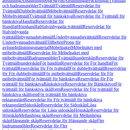
anslutning
Anslutningsböjar
Skydd
Anslutningar
Packningar
Tvättställ
och badrumsmöbler
Tvättställ
Tvättställ
Reservdelar för
Tvättställ
Dubbeltvättställ
Möbeltvättställ
Reservdelar för
Möbeltvättställ
Tvättställ för bänkskiva
Reservdelar för Tvättställ för
bänkskiva
Handfat
Reservdelar för
Handfat
Hörnhandfat
Halvinbyggda tvättställ
Reservdelar för
Halvinbyggda
tvättställ
Inbyggnadstvättställ
Underbyggnadstvättställ
Reservdelar för
Underbyggnadstvättställ
Tillbehör
Propp för
avlopp
Infästningsmaterial
Möbelpaket
Möbelpaket med
möbeltvättställ
Reservdelar för Möbelpaket med
möbeltvättställ
Badrumsmöbler
Tvättställsunderskåp
Reservdelar för
Tvättställsunderskåp
För handfat
Reservdelar för För handfat
För
tvättställ
Reservdelar för För tvättställ
För dubbeltvättställ
Reservdelar
för För dubbeltvättställ
För möbeltvättställ
Reservdelar för För
möbeltvättställ
För tvättställ för bänkskiva
Reservdelar för För
tvättställ för bänkskiva
Bänkskivor
Reservdelar för Bänkskivor
För
tvättställ för bänkskiva skålform
Reservdelar för För tvättställ för
bänkskiva skålform
För tvättställ för bänkskiva
rektangulärt
Reservdelar för För tvättställ för bänkskiva
rektangulärt
Sidoskåp
Reservdelar för Sidoskåp
Låga
sidoskåp
Reservdelar för Låga sidoskåp
Högskåp
Reservdelar för
Högskåp
Mellanhöga skåp
Reservdelar för Mellanhöga
skåp
Hängande skåp
Reservdelar för Hängande skåp
Fler
badrumsmöbler
Reservdelar för Fler