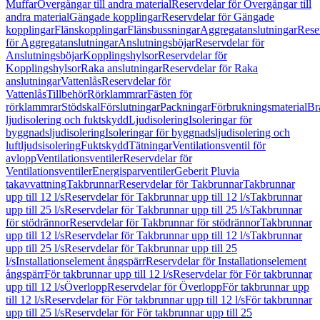
Muffar
Övergångar till andra material
Reservdelar för Övergångar till
andra material
Gängade kopplingar
Reservdelar för Gängade
kopplingar
Flänskopplingar
Flänsbussningar
Aggregatanslutningar
Rese
för Aggregatanslutningar
Anslutningsböjar
Reservdelar för
Anslutningsböjar
Kopplingshylsor
Reservdelar för
Kopplingshylsor
Raka anslutningar
Reservdelar för Raka
anslutningar
Vattenlås
Reservdelar för
Vattenlås
Tillbehör
Rörklammrar
Fästen för
rörklammrar
Stödskal
Förslutningar
Packningar
Förbrukningsmaterial
Br
ljudisolering och fuktskydd
Ljudisolering
Isoleringar för
byggnadsljudisolering
Isoleringar för byggnadsljudisolering och
luftljudsisolering
Fuktskydd
Tätningar
Ventilationsventil för
avlopp
Ventilationsventiler
Reservdelar för
Ventilationsventiler
Energisparventiler
Geberit Pluvia
takavvattning
Takbrunnar
Reservdelar för Takbrunnar
Takbrunnar
upp till 12 l/s
Reservdelar för Takbrunnar upp till 12 l/s
Takbrunnar
upp till 25 l/s
Reservdelar för Takbrunnar upp till 25 l/s
Takbrunnar
för stödrännor
Reservdelar för Takbrunnar för stödrännor
Takbrunnar
upp till 12 l/s
Reservdelar för Takbrunnar upp till 12 l/s
Takbrunnar
upp till 25 l/s
Reservdelar för Takbrunnar upp till 25
l/s
Installationselement ångspärr
Reservdelar för Installationselement
ångspärr
För takbrunnar upp till 12 l/s
Reservdelar för För takbrunnar
upp till 12 l/s
Överlopp
Reservdelar för Överlopp
För takbrunnar upp
till 12 l/s
Reservdelar för För takbrunnar upp till 12 l/s
För takbrunnar
upp till 25 l/s
Reservdelar för För takbrunnar upp till 25