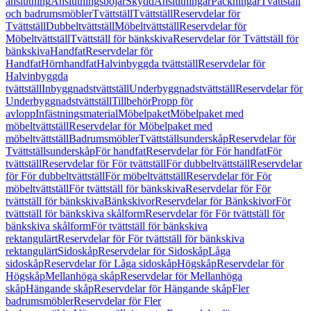
anslutning
Anslutningsböjar
Skydd
Anslutningar
Packningar
Tvättställ
och badrumsmöbler
Tvättställ
Tvättställ
Reservdelar för
Tvättställ
Dubbeltvättställ
Möbeltvättställ
Reservdelar för
Möbeltvättställ
Tvättställ för bänkskiva
Reservdelar för Tvättställ för
bänkskiva
Handfat
Reservdelar för
Handfat
Hörnhandfat
Halvinbyggda tvättställ
Reservdelar för
Halvinbyggda
tvättställ
Inbyggnadstvättställ
Underbyggnadstvättställ
Reservdelar för
Underbyggnadstvättställ
Tillbehör
Propp för
avlopp
Infästningsmaterial
Möbelpaket
Möbelpaket med
möbeltvättställ
Reservdelar för Möbelpaket med
möbeltvättställ
Badrumsmöbler
Tvättställsunderskåp
Reservdelar för
Tvättställsunderskåp
För handfat
Reservdelar för För handfat
För
tvättställ
Reservdelar för För tvättställ
För dubbeltvättställ
Reservdelar
för För dubbeltvättställ
För möbeltvättställ
Reservdelar för För
möbeltvättställ
För tvättställ för bänkskiva
Reservdelar för För
tvättställ för bänkskiva
Bänkskivor
Reservdelar för Bänkskivor
För
tvättställ för bänkskiva skålform
Reservdelar för För tvättställ för
bänkskiva skålform
För tvättställ för bänkskiva
rektangulärt
Reservdelar för För tvättställ för bänkskiva
rektangulärt
Sidoskåp
Reservdelar för Sidoskåp
Låga
sidoskåp
Reservdelar för Låga sidoskåp
Högskåp
Reservdelar för
Högskåp
Mellanhöga skåp
Reservdelar för Mellanhöga
skåp
Hängande skåp
Reservdelar för Hängande skåp
Fler
badrumsmöbler
Reservdelar för Fler