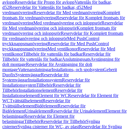
avlopp
Reservdelar för Propp för avlopp
Vattenlås för badkar,
d52
Reservdelar för Vattenlås för badkar, d52
Med
vredmanövrering
Reservdelar för Med vredmanövrering
Komplett
frontsats för vredmanövrering
Reservdelar för Komplett frontsats för
vredmanövrering
Med vredmanövrering och inloppsrör
Reservdelar
för Med vredmanövrering och inloppsrör
Komplett frontsats för
vredmanövrering och inloppsrör
Reservdelar för Komplett frontsats
för vredmanövrering och inloppsrör
Med PushControl
tryckknappsmanövrering
Reservdelar för Med PushControl
tryckknappsmanövrering
Med ventilkonor
Reservdelar för Med
ventilkonor
Tillbehör för vattenlås för badkar
Reservdelar för
Tillbehör för vattenlås för badkar
Anslutningssats
Avstängning för
dolt montage
Reservdelar för Avstängning för dolt
montage
Vattenanslutningar
Installations- och spolsystem
Geberit
Duofix
Systemväggar
Reservdelar för
Systemväggar
Installationssystem
Reservdelar för
Installationssystem
Tillbehör
Reservdelar för
Tillbehör
Installationselement
Reservdelar för
Installationselement
Element för WC
Reservdelar för Element för
WC
Tvättställselement
Reservdelar för
Tvättställselement
Bidéelement
Reservdelar för
Bidéelement
Urinalelement
Reservdelar för Urinalelement
Element för
belastningar
Reservdelar för Element för
belastningar
Tillbehör
Reservdelar för Tillbehör
Synliga
cisterner
Synliga cisterner för WC, av plast
Reservdelar för Synliga