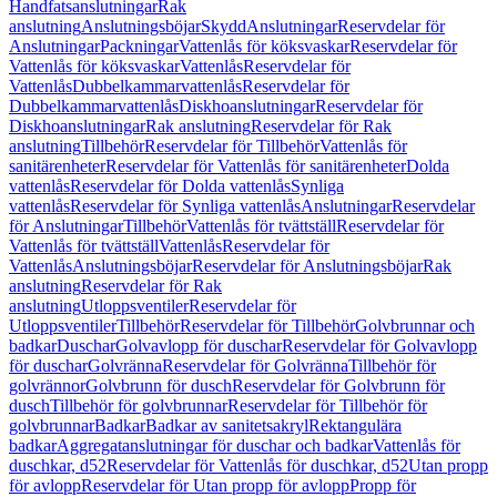
Handfatsanslutningar
Rak
anslutning
Anslutningsböjar
Skydd
Anslutningar
Reservdelar för
Anslutningar
Packningar
Vattenlås för köksvaskar
Reservdelar för
Vattenlås för köksvaskar
Vattenlås
Reservdelar för
Vattenlås
Dubbelkammarvattenlås
Reservdelar för
Dubbelkammarvattenlås
Diskhoanslutningar
Reservdelar för
Diskhoanslutningar
Rak anslutning
Reservdelar för Rak
anslutning
Tillbehör
Reservdelar för Tillbehör
Vattenlås för
sanitärenheter
Reservdelar för Vattenlås för sanitärenheter
Dolda
vattenlås
Reservdelar för Dolda vattenlås
Synliga
vattenlås
Reservdelar för Synliga vattenlås
Anslutningar
Reservdelar
för Anslutningar
Tillbehör
Vattenlås för tvättställ
Reservdelar för
Vattenlås för tvättställ
Vattenlås
Reservdelar för
Vattenlås
Anslutningsböjar
Reservdelar för Anslutningsböjar
Rak
anslutning
Reservdelar för Rak
anslutning
Utloppsventiler
Reservdelar för
Utloppsventiler
Tillbehör
Reservdelar för Tillbehör
Golvbrunnar och
badkar
Duschar
Golvavlopp för duschar
Reservdelar för Golvavlopp
för duschar
Golvränna
Reservdelar för Golvränna
Tillbehör för
golvrännor
Golvbrunn för dusch
Reservdelar för Golvbrunn för
dusch
Tillbehör för golvbrunnar
Reservdelar för Tillbehör för
golvbrunnar
Badkar
Badkar av sanitetsakryl
Rektangulära
badkar
Aggregatanslutningar för duschar och badkar
Vattenlås för
duschkar, d52
Reservdelar för Vattenlås för duschkar, d52
Utan propp
för avlopp
Reservdelar för Utan propp för avlopp
Propp för