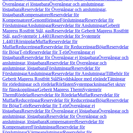
Övergångar ej löstagbara
Övergångar och anslutningar,
löstagbara
Reservdelar för Övergångar och anslutningar,
löstagbara
Kompensatorer
Reservdelar för
Kompensatorer
Genomföringar
Förslutningar
Reservdelar för
Förslutningar
Anslutningar
Reservdelar för Anslutningar
Geberit
Mapress Rostfritt Stål, gas
Reservdelar för Geberit Mapress Rostfritt
Stål, gas
Systemrör 1.4401
Reservdelar för Systemrör
1.4401
Rörnipplar
Muffar
Reservdelar för
Muffar
Reduceringar
Reservdelar för Reduceringar
Böjar
Reservdelar
för Böjar
T-rör
Reservdelar för T-rör
Övergångar ej
löstagbara
Reservdelar för Övergångar ej löstagbara
Övergångar och
anslutningar, löstagbara
Reservdelar för Övergångar och
anslutningar, löstagbara
Förslutningar
Reservdelar för
Förslutningar
Anslutningar
Reservdelar för Anslutningar
Tillbehör för
Geberit Mapress Rostfritt Stål
Skyddskåpor med rörände
Tätningar
för rörledningar och rördelar
Rörfästen
Systempackningar
Set skruv
för flänskopplingar
Geberit Mapress Therm
Systemrör
Therm
Rördelar
Reservdelar för Rördelar
Muffar
Reservdelar för
Muffar
Reduceringar
Reservdelar för Reduceringar
Böjar
Reservdelar
för Böjar
T-rör
Reservdelar för T-rör
Övergångar ej
löstagbara
Reservdelar för Övergångar ej löstagbara
Övergångar och
anslutningar, löstagbara
Reservdelar för Övergångar och
anslutningar, löstagbara
Kompensatorer
Reservdelar för
Kompensatorer
Förslutningar
Reservdelar för
Förslutningar
Värmeanslutningar
Reservdelar för