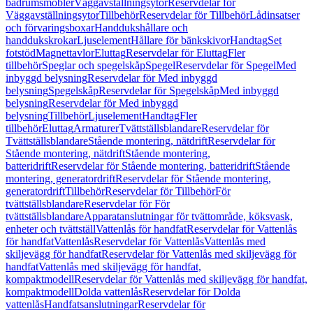
badrumsmöbler
Väggavställningsytor
Reservdelar för
Väggavställningsytor
Tillbehör
Reservdelar för Tillbehör
Lådinsatser
och förvaringsboxar
Handdukshållare och
handdukskrokar
Ljuselement
Hållare för bänkskivor
Handtag
Set
fotstöd
Magnettavlor
Eluttag
Reservdelar för Eluttag
Fler
tillbehör
Speglar och spegelskåp
Spegel
Reservdelar för Spegel
Med
inbyggd belysning
Reservdelar för Med inbyggd
belysning
Spegelskåp
Reservdelar för Spegelskåp
Med inbyggd
belysning
Reservdelar för Med inbyggd
belysning
Tillbehör
Ljuselement
Handtag
Fler
tillbehör
Eluttag
Armaturer
Tvättställsblandare
Reservdelar för
Tvättställsblandare
Stående montering, nätdrift
Reservdelar för
Stående montering, nätdrift
Stående montering,
batteridrift
Reservdelar för Stående montering, batteridrift
Stående
montering, generatordrift
Reservdelar för Stående montering,
generatordrift
Tillbehör
Reservdelar för Tillbehör
För
tvättställsblandare
Reservdelar för För
tvättställsblandare
Apparatanslutningar för tvättområde, köksvask,
enheter och tvättställ
Vattenlås för handfat
Reservdelar för Vattenlås
för handfat
Vattenlås
Reservdelar för Vattenlås
Vattenlås med
skiljevägg för handfat
Reservdelar för Vattenlås med skiljevägg för
handfat
Vattenlås med skiljevägg för handfat,
kompaktmodell
Reservdelar för Vattenlås med skiljevägg för handfat,
kompaktmodell
Dolda vattenlås
Reservdelar för Dolda
vattenlås
Handfatsanslutningar
Reservdelar för