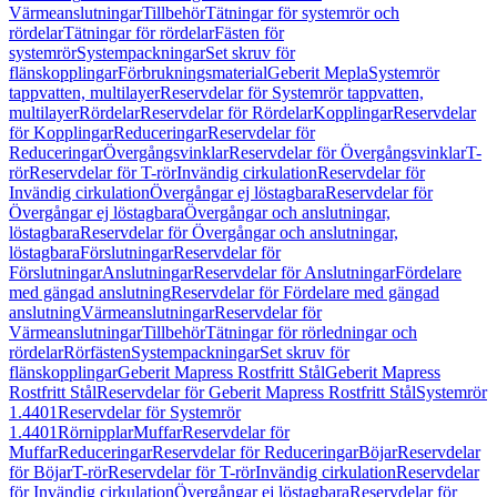
Värmeanslutningar
Tillbehör
Tätningar för systemrör och
rördelar
Tätningar för rördelar
Fästen för
systemrör
Systempackningar
Set skruv för
flänskopplingar
Förbrukningsmaterial
Geberit Mepla
Systemrör
tappvatten, multilayer
Reservdelar för Systemrör tappvatten,
multilayer
Rördelar
Reservdelar för Rördelar
Kopplingar
Reservdelar
för Kopplingar
Reduceringar
Reservdelar för
Reduceringar
Övergångsvinklar
Reservdelar för Övergångsvinklar
T-
rör
Reservdelar för T-rör
Invändig cirkulation
Reservdelar för
Invändig cirkulation
Övergångar ej löstagbara
Reservdelar för
Övergångar ej löstagbara
Övergångar och anslutningar,
löstagbara
Reservdelar för Övergångar och anslutningar,
löstagbara
Förslutningar
Reservdelar för
Förslutningar
Anslutningar
Reservdelar för Anslutningar
Fördelare
med gängad anslutning
Reservdelar för Fördelare med gängad
anslutning
Värmeanslutningar
Reservdelar för
Värmeanslutningar
Tillbehör
Tätningar för rörledningar och
rördelar
Rörfästen
Systempackningar
Set skruv för
flänskopplingar
Geberit Mapress Rostfritt Stål
Geberit Mapress
Rostfritt Stål
Reservdelar för Geberit Mapress Rostfritt Stål
Systemrör
1.4401
Reservdelar för Systemrör
1.4401
Rörnipplar
Muffar
Reservdelar för
Muffar
Reduceringar
Reservdelar för Reduceringar
Böjar
Reservdelar
för Böjar
T-rör
Reservdelar för T-rör
Invändig cirkulation
Reservdelar
för Invändig cirkulation
Övergångar ej löstagbara
Reservdelar för