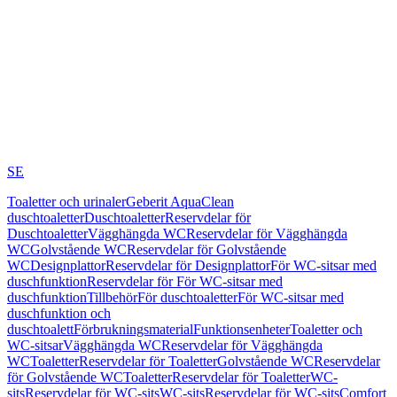
SE
Toaletter och urinaler
Geberit AquaClean
duschtoaletter
Duschtoaletter
Reservdelar för
Duschtoaletter
Vägghängda WC
Reservdelar för Vägghängda
WC
Golvstående WC
Reservdelar för Golvstående
WC
Designplattor
Reservdelar för Designplattor
För WC-sitsar med
duschfunktion
Reservdelar för För WC-sitsar med
duschfunktion
Tillbehör
För duschtoaletter
För WC-sitsar med
duschfunktion och
duschtoalett
Förbrukningsmaterial
Funktionsenheter
Toaletter och
WC-sitsar
Vägghängda WC
Reservdelar för Vägghängda
WC
Toaletter
Reservdelar för Toaletter
Golvstående WC
Reservdelar
för Golvstående WC
Toaletter
Reservdelar för Toaletter
WC-
sits
Reservdelar för WC-sits
WC-sits
Reservdelar för WC-sits
Comfort