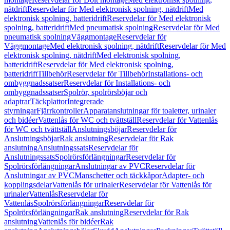
nätdrift
Reservdelar för Med elektronisk spolning, nätdrift
Med
elektronisk spolning, batteridrift
Reservdelar för Med elektronisk
spolning, batteridrift
Med pneumatisk spolning
Reservdelar för Med
pneumatisk spolning
Väggmontage
Reservdelar för
Väggmontage
Med elektronisk spolning, nätdrift
Reservdelar för Med
elektronisk spolning, nätdrift
Med elektronisk spolning,
batteridrift
Reservdelar för Med elektronisk spolning,
batteridrift
Tillbehör
Reservdelar för Tillbehör
Installations- och
ombyggnadssatser
Reservdelar för Installations- och
ombyggnadssatser
Spolrör, spolrörsböjar och
adaptrar
Täckplattor
Integrerade
styrningar
Fjärrkontroller
Apparatanslutningar för toaletter, urinaler
och bidéer
Vattenlås för WC och tvättställ
Reservdelar för Vattenlås
för WC och tvättställ
Anslutningsböjar
Reservdelar för
Anslutningsböjar
Rak anslutning
Reservdelar för Rak
anslutning
Anslutningssats
Reservdelar för
Anslutningssats
Spolrörsförlängningar
Reservdelar för
Spolrörsförlängningar
Anslutningar av PVC
Reservdelar för
Anslutningar av PVC
Manschetter och täckkåpor
Adapter- och
kopplingsdelar
Vattenlås för urinaler
Reservdelar för Vattenlås för
urinaler
Vattenlås
Reservdelar för
Vattenlås
Spolrörsförlängningar
Reservdelar för
Spolrörsförlängningar
Rak anslutning
Reservdelar för Rak
anslutning
Vattenlås för bidéer
Rak