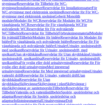
styrningar
Reservdelar för Tillbehör för WC-
styrningar
Installationssatser
Reservdelar för Installationssatser
För
WC-styrningar med elektronisk spolning
Reservdelar för För WC-
styrningar med elektronisk spolning
Geberit Monolith
moduler
Moduler för WC
Reservdelar för Moduler för WC
För
vägghängda WC
Reservdelar för För vägghängda WC
För
golvstående WC
Reservdelar för För golvstående
WC
Tillbehör
Reservdelar för Tillbehör
Förbrukningsmaterial
Moduler
för tvättställ
Tillbehör
Moduler för bidéer
Reservdelar för Moduler för
bidéer
För vägghängda och golvstående bidéer
Reservdelar för För
vägghängda och golvstående bidéer
Urinaler
Urinaler, spolningsdrift,
med spolkant
Reservdelar för Urinaler, spolningsdrift, med
spolkant
Utan skyddskåpa
Reservdelar för Utan skyddskåpa
Urinaler,
spolningsdrift, spolkantlösa
Reservdelar för Urinaler, spolningsdrift,
spolkantlösa
För synlig eller dold urinalstyrning
Reservdelar för För
synlig eller dold urinalstyrning
Med integrerad
urinalstyrning
Reservdelar för Med integrerad urinalstyrning
Urinaler,
vattenfri drift
Reservdelar för Urinaler, vattenfri drift
Utan
skyddskåpa
Reservdelar för Utan
skyddskåpa
Skiljeväggar
Skiljeväggar i plast
Skiljeväggar i
glas
Skiljeväggar av sanitetsporslin
Tillbehör
Reservdelar för
Tillbehör
Vattenlås och vattenlåstillbehör
Spolrör, spolrörsböjar och
adaptrar
Reservdelar för Spolrör, spolrörsböjar och
adaptrar
Infästningsmaterial
Urinalstyrningar
Dolt
montage
Reservdelar för Dolt montage
Med elektronisk spolning,