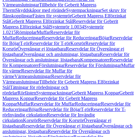
Värmeanslutningar
Tillbehör för Geberit Mapress
Therm
Skyddskåpor med rörände
Systempackningar
Set skruv för
flänskopplingar
Fästen för systemrör
Geberit Mapress Elförzinkat
Stål
Geberit Mapress Elförzinkat Stål
Reservdelar för Geberit
Mapress Elförzinkat Stål
Systemrör 1.0034
Systemrör
1.0215
Rörnipplar
Muffar
Reservdelar för
Muffar
Reduceringar
Reservdelar för Reduceringar
Böjar
Reservdelar
för Böjar
T-rör
Reservdelar för T-rör
Korsrör
Reservdelar för
Korsrör
Övergångar ej löstagbara
Reservdelar för Övergångar ej
löstagbara
Övergångar och anslutningar, löstagbara
Reservdelar för
Övergångar och anslutningar, löstagbara
Kompensatorer
Reservdelar
för Kompensatorer
Förslutningar
Reservdelar för Förslutningar
Muffar
för värme
Reservdelar för Muffar för
värme
Värmeanslutningar
Reservdelar för
Värmeanslutningar
Tillbehör för Geberit Mapress Elförzinkat
Stål
Tätningar för rörledningar och
rördelar
Rörfästen
Systempackningar
Geberit Mapress Koppar
Geberit
Mapress Koppar
Reservdelar för Geberit Mapress
Koppar
Muffar
Reservdelar för Muffar
Reduceringar
Reservdelar för
Reduceringar
Böjar
Reservdelar för Böjar
T-rör
Reservdelar för T-
rör
Invändig cirkulation
Reservdelar för Invändig
cirkulation
Korsrör
Reservdelar för Korsrör
Övergångar ej
löstagbara
Reservdelar för Övergångar ej löstagbara
Övergångar och
anslutningar, löstagbara
Reservdelar för Övergångar och
anslutningar, löstagbara
Förslutningar
Reservdelar för