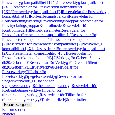
Pressverktyg kompatibilitet [1] / [2]
Pressverktyg kompatibilitet
[2XL]
Reservdelar för Pressverktyg kompatibilitet
[2XL]
Pressverktyg kompatibilitet [3]
Reservdelar för Pressverktyg
kompatibilitet [3]
Rörbearbetningsverktyg
Reservdelar för
Rörbearbetningsverktyg
Provtryckningsproppar
Reservdelar för
Provtryckningsproppar
Kontrollmedel
Reservdelar för
Kontrollmedel
Tillbehör
Pressenheter
Reservdelar för
Pressenheter
Pressenheter kompatibilitet [1]
Reservdelar för
Pressenheter kompatibilitet [1]
Pressenheter kompatibilitet
[2]
Reservdelar för Pressenheter kompatibilitet [2]
Pressverktyg
kompatibilitet [2XL]
Reservdelar för Pressverktyg kompatibilitet
[2XL]
Pressenheter kompatibilitet [4]/[2]
Reservdelar för
Pressenheter kompatibilitet [4]/[2]
Verktyg för Geberit Silent-
db20/Geberit PE
Reservdelar för Verktyg för Geberit Silent-
db20/Geberit PE
Elsvetsverktyg
Reservdelar för
Elsvetsverktyg
Tillbehör för
Elsvetsverktyg
Spegelsvetsverktyg
Reservdelar för
Spegelsvetsverktyg
Tillbehör för
spegelsvetsverktyg
Rörbearbetningsverktyg
Reservdelar för
Rörbearbetningsverktyg
Tillbehör för
rörbearbetningsverktyg
Reservdelar för Tillbehör för
rörbearbetningsverktyg
Fjärrkontroller
Fjärrkontroller
Produktkategorier
Badrumsserier
Nyheter