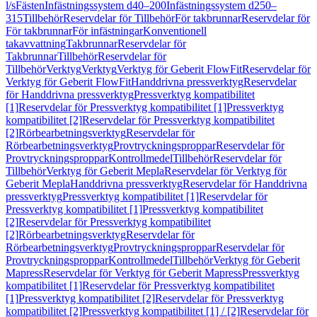
l/s
Fästen
Infästningssystem d40–200
Infästningssystem d250–
315
Tillbehör
Reservdelar för Tillbehör
För takbrunnar
Reservdelar för
För takbrunnar
För infästningar
Konventionell
takavvattning
Takbrunnar
Reservdelar för
Takbrunnar
Tillbehör
Reservdelar för
Tillbehör
Verktyg
Verktyg
Verktyg för Geberit FlowFit
Reservdelar för
Verktyg för Geberit FlowFit
Handdrivna pressverktyg
Reservdelar
för Handdrivna pressverktyg
Pressverktyg kompatibilitet
[1]
Reservdelar för Pressverktyg kompatibilitet [1]
Pressverktyg
kompatibilitet [2]
Reservdelar för Pressverktyg kompatibilitet
[2]
Rörbearbetningsverktyg
Reservdelar för
Rörbearbetningsverktyg
Provtryckningsproppar
Reservdelar för
Provtryckningsproppar
Kontrollmedel
Tillbehör
Reservdelar för
Tillbehör
Verktyg för Geberit Mepla
Reservdelar för Verktyg för
Geberit Mepla
Handdrivna pressverktyg
Reservdelar för Handdrivna
pressverktyg
Pressverktyg kompatibilitet [1]
Reservdelar för
Pressverktyg kompatibilitet [1]
Pressverktyg kompatibilitet
[2]
Reservdelar för Pressverktyg kompatibilitet
[2]
Rörbearbetningsverktyg
Reservdelar för
Rörbearbetningsverktyg
Provtryckningsproppar
Reservdelar för
Provtryckningsproppar
Kontrollmedel
Tillbehör
Verktyg för Geberit
Mapress
Reservdelar för Verktyg för Geberit Mapress
Pressverktyg
kompatibilitet [1]
Reservdelar för Pressverktyg kompatibilitet
[1]
Pressverktyg kompatibilitet [2]
Reservdelar för Pressverktyg
kompatibilitet [2]
Pressverktyg kompatibilitet [1] / [2]
Reservdelar för