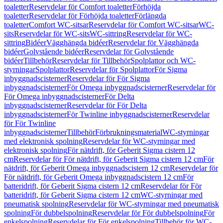
toaletter
Reservdelar för Comfort toaletter
Förhöjda
toaletter
Reservdelar för Förhöjda toaletter
Förlängda
toaletter
Comfort WC-sitsar
Reservdelar för Comfort WC-sitsar
WC-
sits
Reservdelar för WC-sits
WC-sittring
Reservdelar för WC-
sittring
Bidéer
Vägghängda bidéer
Reservdelar för Vägghängda
bidéer
Golvstående bidéer
Reservdelar för Golvstående
bidéer
Tillbehör
Reservdelar för Tillbehör
Spolplattor och WC-
styrningar
Spolplattor
Reservdelar för Spolplattor
För Sigma
inbyggnadscisterner
Reservdelar för För Sigma
inbyggnadscisterner
För Omega inbyggnadscisterner
Reservdelar för
För Omega inbyggnadscisterner
För Delta
inbyggnadscisterner
Reservdelar för För Delta
inbyggnadscisterner
För Twinline inbyggnadscisterner
Reservdelar
för För Twinline
inbyggnadscisterner
Tillbehör
Förbrukningsmaterial
WC-styrningar
med elektronisk spolning
Reservdelar för WC-styrningar med
elektronisk spolning
För nätdrift, för Geberit Sigma cistern 12
cm
Reservdelar för För nätdrift, för Geberit Sigma cistern 12 cm
För
nätdrift, för Geberit Omega inbyggnadscistern 12 cm
Reservdelar för
För nätdrift, för Geberit Omega inbyggnadscistern 12 cm
För
batteridrift, för Geberit Sigma cistern 12 cm
Reservdelar för För
batteridrift, för Geberit Sigma cistern 12 cm
WC-styrningar med
pneumatisk spolning
Reservdelar för WC-styrningar med pneumatisk
spolning
För dubbelspolning
Reservdelar för För dubbelspolning
För
enkelspolning
Reservdelar för För enkelspolning
Tillbehör för WC-