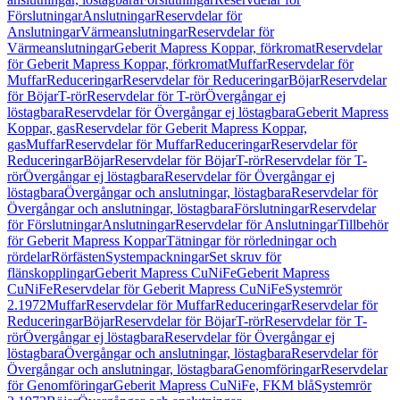
Förslutningar
Anslutningar
Reservdelar för
Anslutningar
Värmeanslutningar
Reservdelar för
Värmeanslutningar
Geberit Mapress Koppar, förkromat
Reservdelar
för Geberit Mapress Koppar, förkromat
Muffar
Reservdelar för
Muffar
Reduceringar
Reservdelar för Reduceringar
Böjar
Reservdelar
för Böjar
T-rör
Reservdelar för T-rör
Övergångar ej
löstagbara
Reservdelar för Övergångar ej löstagbara
Geberit Mapress
Koppar, gas
Reservdelar för Geberit Mapress Koppar,
gas
Muffar
Reservdelar för Muffar
Reduceringar
Reservdelar för
Reduceringar
Böjar
Reservdelar för Böjar
T-rör
Reservdelar för T-
rör
Övergångar ej löstagbara
Reservdelar för Övergångar ej
löstagbara
Övergångar och anslutningar, löstagbara
Reservdelar för
Övergångar och anslutningar, löstagbara
Förslutningar
Reservdelar
för Förslutningar
Anslutningar
Reservdelar för Anslutningar
Tillbehör
för Geberit Mapress Koppar
Tätningar för rörledningar och
rördelar
Rörfästen
Systempackningar
Set skruv för
flänskopplingar
Geberit Mapress CuNiFe
Geberit Mapress
CuNiFe
Reservdelar för Geberit Mapress CuNiFe
Systemrör
2.1972
Muffar
Reservdelar för Muffar
Reduceringar
Reservdelar för
Reduceringar
Böjar
Reservdelar för Böjar
T-rör
Reservdelar för T-
rör
Övergångar ej löstagbara
Reservdelar för Övergångar ej
löstagbara
Övergångar och anslutningar, löstagbara
Reservdelar för
Övergångar och anslutningar, löstagbara
Genomföringar
Reservdelar
för Genomföringar
Geberit Mapress CuNiFe, FKM blå
Systemrör