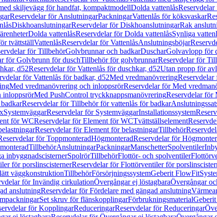
 med skiljevägg för handfat, kompaktmodell
Dolda vattenlås
Reservdelar 
gar
Reservdelar för Anslutningar
Packningar
Vattenlås för köksvaskar
Res
nlås
Diskhoanslutningar
Reservdelar för Diskhoanslutningar
Rak anslutn
tärenheter
Dolda vattenlås
Reservdelar för Dolda vattenlås
Synliga vatten
r tvättställ
Vattenlås
Reservdelar för Vattenlås
Anslutningsböjar
Reservde
ervdelar för Tillbehör
Golvbrunnar och badkar
Duschar
Golvavlopp för 
r för Golvbrunn för dusch
Tillbehör för golvbrunnar
Reservdelar för Til
chkar, d52
Reservdelar för Vattenlås för duschkar, d52
Utan propp för av
vdelar för Vattenlås för badkar, d52
Med vredmanövrering
Reservdelar
ing
Med vredmanövrering och inloppsrör
Reservdelar för Med vredmanö
 inloppsrör
Med PushControl tryckknappsmanövrering
Reservdelar för
r badkar
Reservdelar för Tillbehör för vattenlås för badkar
Anslutningssat
ix
Systemväggar
Reservdelar för Systemväggar
Installationssystem
Reservd
ent för WC
Reservdelar för Element för WC
Tvättställselement
Reservdel
belastningar
Reservdelar för Element för belastningar
Tillbehör
Reservdela
Reservdelar för Toppmonterad
Högmonterad
Reservdelar för Högmonte
 monterad
Tillbehör
Anslutningar
Packningar
Manschetter
Spolventiler
Inb
a inbyggnadscisterner
Spolrör
Tillbehör
Flottör- och spolventiler
Flottörve
iler för porslinscisterner
Reservdelar för Flottörventiler för porslinscister
lätt väggkonstruktion
Tillbehör
Försörjningssystem
Geberit FlowFit
Syst
vdelar för Invändig cirkulation
Övergångar ej löstagbara
Övergångar och
ad anslutning
Reservdelar för Fördelare med gängad anslutning
Värmean
empackningar
Set skruv för flänskopplingar
Förbrukningsmaterial
Geberit
ervdelar för Kopplingar
Reduceringar
Reservdelar för Reduceringar
Öve
ar ej löstagbara
Reservdelar för Övergångar ej löstagbara
Övergångar o