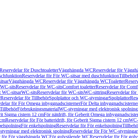
Reservdelar för Duschtoaletter
Vägghängda WC
Reservdelar för Vägg
schfunktion
Reservdelar för För WC-sitsar med duschfunktion
Tillbehör
itsar
Vägghängda WC
Reservdelar för Vägghängda WC
Toaletter
Reserv
WC-sits
Reservdelar för WC-sits
Comfort toaletter
Reservdelar för Comfo
t WC-sitsar
WC-sits
Reservdelar för WC-sits
WC-sittring
Reservdelar för
r
Reservdelar för Tillbehör
Spolplattor och WC-styrningar
Spolplattor
Rese
delar för För Omega inbyggnadscisterner
För Delta inbyggnadscisterne
Tillbehör
Förbrukningsmaterial
WC-styrningar med elektronisk spolning
rit Sigma cistern 12 cm
För nätdrift, för Geberit Omega inbyggnadscist
 cm
Reservdelar för För batteridrift, för Geberit Sigma cistern 12 cm
WC-s
belspolning
För enkelspolning
Reservdelar för För enkelspolning
Tillbeh
tyrningar med elektronisk spolning
Reservdelar för För WC-styrningar
r för För vägghängda WC
För golvstående WC
Reservdelar för För gol