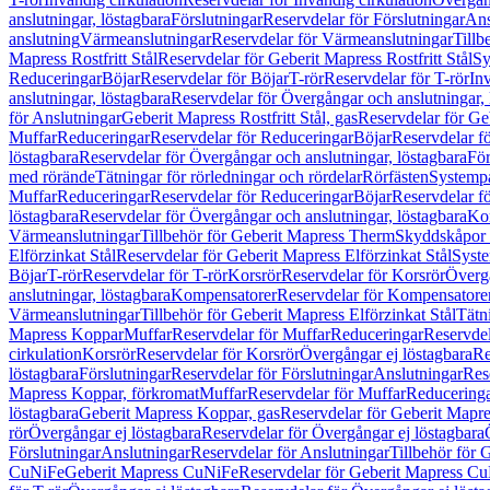
anslutningar, löstagbara
Förslutningar
Reservdelar för Förslutningar
Ans
anslutning
Värmeanslutningar
Reservdelar för Värmeanslutningar
Tillb
Mapress Rostfritt Stål
Reservdelar för Geberit Mapress Rostfritt Stål
Sy
Reduceringar
Böjar
Reservdelar för Böjar
T-rör
Reservdelar för T-rör
In
anslutningar, löstagbara
Reservdelar för Övergångar och anslutningar, 
för Anslutningar
Geberit Mapress Rostfritt Stål, gas
Reservdelar för Geb
Muffar
Reduceringar
Reservdelar för Reduceringar
Böjar
Reservdelar f
löstagbara
Reservdelar för Övergångar och anslutningar, löstagbara
För
med rörände
Tätningar för rörledningar och rördelar
Rörfästen
Systemp
Muffar
Reduceringar
Reservdelar för Reduceringar
Böjar
Reservdelar f
löstagbara
Reservdelar för Övergångar och anslutningar, löstagbara
Ko
Värmeanslutningar
Tillbehör för Geberit Mapress Therm
Skyddskåpor 
Elförzinkat Stål
Reservdelar för Geberit Mapress Elförzinkat Stål
Syste
Böjar
T-rör
Reservdelar för T-rör
Korsrör
Reservdelar för Korsrör
Övergå
anslutningar, löstagbara
Kompensatorer
Reservdelar för Kompensatore
Värmeanslutningar
Tillbehör för Geberit Mapress Elförzinkat Stål
Tätn
Mapress Koppar
Muffar
Reservdelar för Muffar
Reduceringar
Reservdel
cirkulation
Korsrör
Reservdelar för Korsrör
Övergångar ej löstagbara
Re
löstagbara
Förslutningar
Reservdelar för Förslutningar
Anslutningar
Res
Mapress Koppar, förkromat
Muffar
Reservdelar för Muffar
Reducering
löstagbara
Geberit Mapress Koppar, gas
Reservdelar för Geberit Mapr
rör
Övergångar ej löstagbara
Reservdelar för Övergångar ej löstagbara
Förslutningar
Anslutningar
Reservdelar för Anslutningar
Tillbehör för
CuNiFe
Geberit Mapress CuNiFe
Reservdelar för Geberit Mapress C