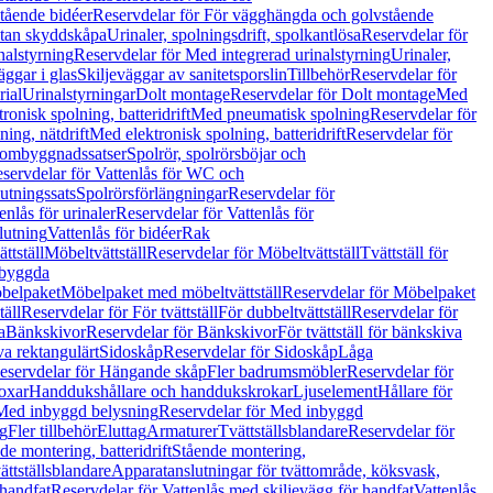
tående bidéer
Reservdelar för För vägghängda och golvstående
Utan skyddskåpa
Urinaler, spolningsdrift, spolkantlösa
Reservdelar för
nalstyrning
Reservdelar för Med integrerad urinalstyrning
Urinaler,
äggar i glas
Skiljeväggar av sanitetsporslin
Tillbehör
Reservdelar för
rial
Urinalstyrningar
Dolt montage
Reservdelar för Dolt montage
Med
onisk spolning, batteridrift
Med pneumatisk spolning
Reservdelar för
ing, nätdrift
Med elektronisk spolning, batteridrift
Reservdelar för
h ombyggnadssatser
Spolrör, spolrörsböjar och
servdelar för Vattenlås för WC och
utningssats
Spolrörsförlängningar
Reservdelar för
enlås för urinaler
Reservdelar för Vattenlås för
lutning
Vattenlås för bidéer
Rak
ttställ
Möbeltvättställ
Reservdelar för Möbeltvättställ
Tvättställ för
nbyggda
belpaket
Möbelpaket med möbeltvättställ
Reservdelar för Möbelpaket
täll
Reservdelar för För tvättställ
För dubbeltvättställ
Reservdelar för
a
Bänkskivor
Reservdelar för Bänkskivor
För tvättställ för bänkskiva
va rektangulärt
Sidoskåp
Reservdelar för Sidoskåp
Låga
eservdelar för Hängande skåp
Fler badrumsmöbler
Reservdelar för
oxar
Handdukshållare och handdukskrokar
Ljuselement
Hållare för
Med inbyggd belysning
Reservdelar för Med inbyggd
g
Fler tillbehör
Eluttag
Armaturer
Tvättställsblandare
Reservdelar för
de montering, batteridrift
Stående montering,
ättställsblandare
Apparatanslutningar för tvättområde, köksvask,
 handfat
Reservdelar för Vattenlås med skiljevägg för handfat
Vattenlås