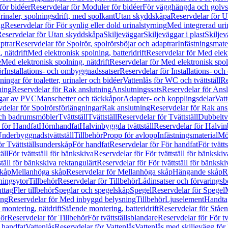
för bidéer
Reservdelar för Moduler för bidéer
För vägghängda och golvs
rinaler, spolningsdrift, med spolkant
Utan skyddskåpa
Reservdelar för 
ng
Reservdelar för För synlig eller dold urinalstyrning
Med integrerad uri
eservdelar för Utan skyddskåpa
Skiljeväggar
Skiljeväggar i plast
Skiljev
ptrar
Reservdelar för Spolrör, spolrörsböjar och adaptrar
Infästningsmate
 nätdrift
Med elektronisk spolning, batteridrift
Reservdelar för Med elektr
e
Med elektronisk spolning, nätdrift
Reservdelar för Med elektronisk spoln
ör
Installations- och ombyggnadssatser
Reservdelar för Installations- oc
ingar för toaletter, urinaler och bidéer
Vattenlås för WC och tvättställ
Re
ning
Reservdelar för Rak anslutning
Anslutningssats
Reservdelar för Ansl
ngar av PVC
Manschetter och täckkåpor
Adapter- och kopplingsdelar
Vatt
delar för Spolrörsförlängningar
Rak anslutning
Reservdelar för Rak ans
 och badrumsmöbler
Tvättställ
Tvättställ
Reservdelar för Tvättställ
Dubbeltvä
 för Handfat
Hörnhandfat
Halvinbyggda tvättställ
Reservdelar för Halvi
Underbyggnadstvättställ
Tillbehör
Propp för avlopp
Infästningsmaterial
Mö
ör Tvättställsunderskåp
För handfat
Reservdelar för För handfat
För tvätts
äll
För tvättställ för bänkskiva
Reservdelar för För tvättställ för bänkskiv
ställ för bänkskiva rektangulärt
Reservdelar för För tvättställ för bänkski
skåp
Mellanhöga skåp
Reservdelar för Mellanhöga skåp
Hängande skåp
R
ningsytor
Tillbehör
Reservdelar för Tillbehör
Lådinsatser och förvaringsb
uttag
Fler tillbehör
Speglar och spegelskåp
Spegel
Reservdelar för Spegel
ing
Reservdelar för Med inbyggd belysning
Tillbehör
Ljuselement
Handta
 montering, nätdrift
Stående montering, batteridrift
Reservdelar för Ståen
hör
Reservdelar för Tillbehör
För tvättställsblandare
Reservdelar för För tv
r handfat
Vattenlås
Reservdelar för Vattenlås
Vattenlås med skiljevägg för