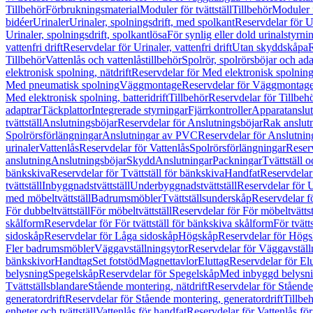
Tillbehör
Förbrukningsmaterial
Moduler för tvättställ
Tillbehör
Moduler 
bidéer
Urinaler
Urinaler, spolningsdrift, med spolkant
Reservdelar för U
Urinaler, spolningsdrift, spolkantlösa
För synlig eller dold urinalstyrni
vattenfri drift
Reservdelar för Urinaler, vattenfri drift
Utan skyddskåpa
R
Tillbehör
Vattenlås och vattenlåstillbehör
Spolrör, spolrörsböjar och ada
elektronisk spolning, nätdrift
Reservdelar för Med elektronisk spolning,
Med pneumatisk spolning
Väggmontage
Reservdelar för Väggmontag
Med elektronisk spolning, batteridrift
Tillbehör
Reservdelar för Tillbeh
adaptrar
Täckplattor
Integrerade styrningar
Fjärrkontroller
Apparatanslutn
tvättställ
Anslutningsböjar
Reservdelar för Anslutningsböjar
Rak anslut
Spolrörsförlängningar
Anslutningar av PVC
Reservdelar för Anslutni
urinaler
Vattenlås
Reservdelar för Vattenlås
Spolrörsförlängningar
Reserv
anslutning
Anslutningsböjar
Skydd
Anslutningar
Packningar
Tvättställ
bänkskiva
Reservdelar för Tvättställ för bänkskiva
Handfat
Reservdelar
tvättställ
Inbyggnadstvättställ
Underbyggnadstvättställ
Reservdelar för 
med möbeltvättställ
Badrumsmöbler
Tvättställsunderskåp
Reservdelar f
För dubbeltvättställ
För möbeltvättställ
Reservdelar för För möbeltvättst
skålform
Reservdelar för För tvättställ för bänkskiva skålform
För tvätt
sidoskåp
Reservdelar för Låga sidoskåp
Högskåp
Reservdelar för Hög
Fler badrumsmöbler
Väggavställningsytor
Reservdelar för Väggavställ
bänkskivor
Handtag
Set fotstöd
Magnettavlor
Eluttag
Reservdelar för El
belysning
Spegelskåp
Reservdelar för Spegelskåp
Med inbyggd belysn
Tvättställsblandare
Stående montering, nätdrift
Reservdelar för Stående
generatordrift
Reservdelar för Stående montering, generatordrift
Tillbe
enheter och tvättställ
Vattenlås för handfat
Reservdelar för Vattenlås fö