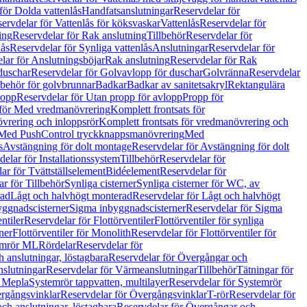
för Dolda vattenlås
Handfatsanslutningar
Reservdelar för
ervdelar för Vattenlås för köksvaskar
Vattenlås
Reservdelar för
ing
Reservdelar för Rak anslutning
Tillbehör
Reservdelar för
lås
Reservdelar för Synliga vattenlås
Anslutningar
Reservdelar för
lar för Anslutningsböjar
Rak anslutning
Reservdelar för Rak
duschar
Reservdelar för Golvavlopp för duschar
Golvränna
Reservdelar
lbehör för golvbrunnar
Badkar
Badkar av sanitetsakryl
Rektangulära
lopp
Reservdelar för Utan propp för avlopp
Propp för
 för Med vredmanövrering
Komplett frontsats för
vrering och inloppsrör
Komplett frontsats för vredmanövrering och
 Med PushControl tryckknappsmanövrering
Med
s
Avstängning för dolt montage
Reservdelar för Avstängning för dolt
elar för Installationssystem
Tillbehör
Reservdelar för
ar för Tvättställselement
Bidéelement
Reservdelar för
r för Tillbehör
Synliga cisterner
Synliga cisterner för WC, av
rad
Lågt och halvhögt monterad
Reservdelar för Lågt och halvhögt
yggnadscisterner
Sigma inbyggnadscisterner
Reservdelar för Sigma
ntiler
Reservdelar för Flottörventiler
Flottörventiler för synliga
ner
Flottörventiler för Monolith
Reservdelar för Flottörventiler för
emrör ML
Rördelar
Reservdelar för
 anslutningar, löstagbara
Reservdelar för Övergångar och
slutningar
Reservdelar för Värmeanslutningar
Tillbehör
Tätningar för
 Mepla
Systemrör tappvatten, multilayer
Reservdelar för Systemrör
rgångsvinklar
Reservdelar för Övergångsvinklar
T-rör
Reservdelar för
ch anslutningar, löstagbara
Reservdelar för Övergångar och