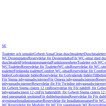
SE
Toaletter och urinaler
Geberit AquaClean duschtoaletter
Duschtoaletter
WC
Designplattor
Reservdelar för Designplattor
För WC-sitsar med du
duschtoalett
Förbrukningsmaterial
Funktionsenheter
Toaletter och WC-s
WC
Toaletter
Reservdelar för Toaletter
WC-sits
Reservdelar för WC-sits
toaletter
Förlängda toaletter
Comfort WC-sitsar
Reservdelar för Comfor
bidéer
Golvstående bidéer
Reservdelar för Golvstående bidéer
Tillbehö
För Sigma inbyggnadscisterner
För Omega inbyggnadscisterner
Reserv
inbyggnadscisterner
Reservdelar för För Twinline inbyggnadscisterner
för Geberit Sigma cistern 12 cm
Reservdelar för För nätdrift, för Gebe
inbyggnadscistern 12 cm
För batteridrift, för Geberit Sigma cistern 12
med pneumatisk spolning
För dubbelspolning
Reservdelar för För dub
styrningar
Installationssatser
Reservdelar för Installationssatser
För WC-s
WC
Reservdelar för Moduler för WC
För vägghängda WC
Reservdela