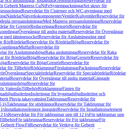
r och anslutningar, löstagbara
Genomföringar
Reservdelar för
för Geberit Mapress CuNiFe
Systempackningar
Set skruv för
ienspolning
Reservdelar för Cisterner och WC-styrningar med
ning
Nätdelar
Nätverkskomponenter
Ventiler
Kulventiler
Reservdelar för
Mepla pressanslutningar
Med Mapress pressanslutningar
Reservdelar
elar för Grenrör
Reduceringar
Rensrör
Reservdelar för
opplingar
Övergångar till andra material
Reservdelar för Övergångar
ng med tätningssockel
Reservdelar för Anslutningsring med
ör Rör
Rördelar
Reservdelar för Rördelar
Böjar
Reservdelar för
Kopplingar
Muffar
Reservdelar för
elar för Anslutningsböjar
Raka anslutningar
Reservdelar för Raka
ar för Rördelar
Böjar
Reservdelar för Böjar
Grenrör
Reservdelar för
öjar
Reservdelar för Böjar
Grenrör
Reservdelar för
lar för Tillbehör
Rörklammrar
Förslutningar
Packningar
Reservdelar
rör
Övergångar
Specialrördelar
Reservdelar för Specialrördelar
Rördelar
terial
Reservdelar för Övergångar till andra material
Gängade
slutningsböjar
Reservdelar för
ör Vattenlås
Tillbehör
Rörklammrar
Fästen för
gnadsljudisolering
Isoleringar för byggnadsljudisolering och
berit Pluvia takavvattning
Takbrunnar
Reservdelar för
 l/s
Takbrunnar för stödrännor
Reservdelar för Takbrunnar för
l/s
Installationselement ångspärr
Reservdelar för Installationselement
2 l/s
Reservdelar för För takbrunnar upp till 12 l/s
För takbrunnar upp
Tillbehör
För takbrunnar
Reservdelar för För takbrunnar
För
 Geberit FlowFit
Reservdelar för Verktyg för Geberit