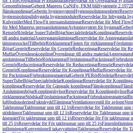
för T-rör
Övergångar ej löstagbara
Reservdelar för Övergångar ej lösta
Genomföringar
Geberit Mapress CuNiFe, FKM blå
Systemrör 2.1972
flänskopplingar
Geberits hygiensystem
Hygienspolningsenheter
Reserv
hygienspolning
Inbyggda hygienmoduler
Reservdelar för Inbyggda h
Kulventiler
Med FlowFit pressanslutningar
Reservdelar för Med FlowFi
för Med Mapress pressanslutningar
Avloppssystem för byggnad
Geberi
Rensrör
Rördelar SuperTube
Böjar
Specialrördelar
Kopplingar
Reservdel
till andra material
Aggregatanslutningar
Reservdelar för Aggregatanslu
tätningssockel
Tillbehör
Rörklammrar
Fästen för rörklammrar
Förslutnin
Böjar
Grenrör
Reservdelar för Grenrör
Reduceringar
Reservdelar för R
Muffar
Övergångskoppling
Övergångar till andra material
Aggregatansl
anslutningar
Tillbehör
Rörklammrar
Förslutningar
Packningar
Förbrukni
Grenrör
Reduceringar
Reservdelar för Reduceringar
Rensrör
Reservdela
Grenrör
Kopplingar
Reservdelar för Kopplingar
Muffar
Reservdelar för
för Packningar
Förbrukningsmaterial
Geberit PE
Rör
Rördelar
Reservdel
SuperTube
Böjar
Specialrördelar
Kopplingar
Reservdelar för Kopplinga
kopplingar
Reservdelar för Gängade kopplingar
Flänskopplingar
Fläns
Anslutningsböjar
Kopplingshylsor
Reservdelar för Kopplingshylsor
Rak
rörklammrar
Stödskal
Förslutningar
Packningar
Förbrukningsmaterial
Br
luftljudsisolering
Fuktskydd
Tätningar
Ventilationsventil för avlopp
Vent
Takbrunnar
Takbrunnar upp till 12 l/s
Reservdelar för Takbrunnar upp ti
stödrännor
Takbrunnar upp till 12 l/s
Reservdelar för Takbrunnar upp til
ångspärr
För takbrunnar upp till 12 l/s
Reservdelar för För takbrunnar up
till 25 l/s
Reservdelar för För takbrunnar upp till 25 l/s
Fästen
Infästnin
infästningar
Konventionell takavvattning
Takbrunnar
Reservdelar för T