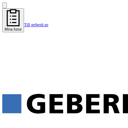
Till geberit.se
Mina listor