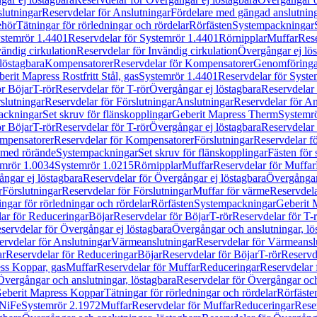
lutningar
Reservdelar för Anslutningar
Fördelare med gängad anslutnin
ehör
Tätningar för rörledningar och rördelar
Rörfästen
Systempackningar
stemrör 1.4401
Reservdelar för Systemrör 1.4401
Rörnipplar
Muffar
Rese
vändig cirkulation
Reservdelar för Invändig cirkulation
Övergångar ej lös
löstagbara
Kompensatorer
Reservdelar för Kompensatorer
Genomföringa
erit Mapress Rostfritt Stål, gas
Systemrör 1.4401
Reservdelar för Syste
ör Böjar
T-rör
Reservdelar för T-rör
Övergångar ej löstagbara
Reservdelar 
slutningar
Reservdelar för Förslutningar
Anslutningar
Reservdelar för An
ackningar
Set skruv för flänskopplingar
Geberit Mapress Therm
Systemr
ör Böjar
T-rör
Reservdelar för T-rör
Övergångar ej löstagbara
Reservdelar 
mpensatorer
Reservdelar för Kompensatorer
Förslutningar
Reservdelar fö
med rörände
Systempackningar
Set skruv för flänskopplingar
Fästen för
mrör 1.0034
Systemrör 1.0215
Rörnipplar
Muffar
Reservdelar för Muffar
ngar ej löstagbara
Reservdelar för Övergångar ej löstagbara
Övergångar 
r
Förslutningar
Reservdelar för Förslutningar
Muffar för värme
Reservdela
ingar för rörledningar och rördelar
Rörfästen
Systempackningar
Geberit 
ar för Reduceringar
Böjar
Reservdelar för Böjar
T-rör
Reservdelar för T-
servdelar för Övergångar ej löstagbara
Övergångar och anslutningar, lö
ervdelar för Anslutningar
Värmeanslutningar
Reservdelar för Värmeansl
ar
Reservdelar för Reduceringar
Böjar
Reservdelar för Böjar
T-rör
Reservde
ess Koppar, gas
Muffar
Reservdelar för Muffar
Reduceringar
Reservdelar 
Övergångar och anslutningar, löstagbara
Reservdelar för Övergångar och
 Geberit Mapress Koppar
Tätningar för rörledningar och rördelar
Rörfäste
uNiFe
Systemrör 2.1972
Muffar
Reservdelar för Muffar
Reduceringar
Rese