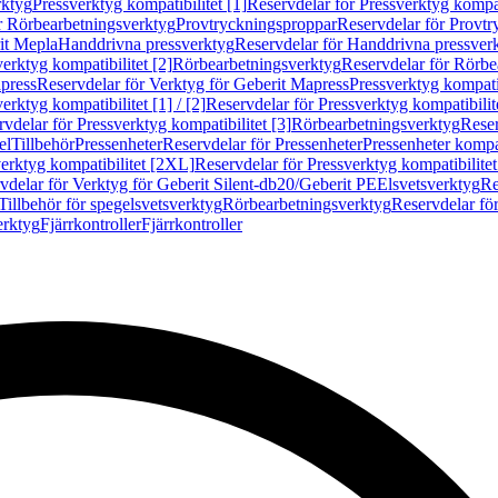
rktyg
Pressverktyg kompatibilitet [1]
Reservdelar för Pressverktyg kompati
r Rörbearbetningsverktyg
Provtryckningsproppar
Reservdelar för Provt
it Mepla
Handdrivna pressverktyg
Reservdelar för Handdrivna pressver
erktyg kompatibilitet [2]
Rörbearbetningsverktyg
Reservdelar för Rörbe
press
Reservdelar för Verktyg för Geberit Mapress
Pressverktyg kompatib
erktyg kompatibilitet [1] / [2]
Reservdelar för Pressverktyg kompatibilitet
vdelar för Pressverktyg kompatibilitet [3]
Rörbearbetningsverktyg
Reser
el
Tillbehör
Pressenheter
Reservdelar för Pressenheter
Pressenheter kompat
erktyg kompatibilitet [2XL]
Reservdelar för Pressverktyg kompatibilite
vdelar för Verktyg för Geberit Silent-db20/Geberit PE
Elsvetsverktyg
Re
Tillbehör för spegelsvetsverktyg
Rörbearbetningsverktyg
Reservdelar fö
erktyg
Fjärrkontroller
Fjärrkontroller