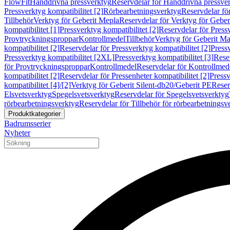
FlowFit
Handdrivna pressverktyg
Reservdelar för Handdrivna pressve
Pressverktyg kompatibilitet [2]
Rörbearbetningsverktyg
Reservdelar fö
Tillbehör
Verktyg för Geberit Mepla
Reservdelar för Verktyg för Geber
kompatibilitet [1]
Pressverktyg kompatibilitet [2]
Reservdelar för Pressv
Provtryckningsproppar
Kontrollmedel
Tillbehör
Verktyg för Geberit Ma
kompatibilitet [2]
Reservdelar för Pressverktyg kompatibilitet [2]
Pressv
Pressverktyg kompatibilitet [2XL]
Pressverktyg kompatibilitet [3]
Reser
för Provtryckningsproppar
Kontrollmedel
Reservdelar för Kontrollmed
kompatibilitet [2]
Reservdelar för Pressenheter kompatibilitet [2]
Pressv
kompatibilitet [4]/[2]
Verktyg för Geberit Silent-db20/Geberit PE
Reser
Elsvetsverktyg
Spegelsvetsverktyg
Reservdelar för Spegelsvetsverktyg
rörbearbetningsverktyg
Reservdelar för Tillbehör för rörbearbetningsv
Produktkategorier
Badrumsserier
Nyheter