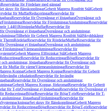
g
Reservdelar för Fördelare med gängad
Set skruv för flänskopplingar
Geberit Mapress Rostfritt Stål
Geberit
rvdelar för Muffar
Reduceringar
Reservdelar för
tagbara
Reservdelar för Övergångar ej löstagbara
Övergångar och
r
Förslutningar
Reservdelar för Förslutningar
Anslutningar
Reservdelar
mrör 1.4401
Rörnipplar
Muffar
Reservdelar för
för Övergångar ej löstagbara
Övergångar och anslutningar,
slutningar
Tillbehör för Geberit Mapress Rostfritt Stål
Skyddskåpor
ör Therm
Rördelar
Reservdelar för Rördelar
Muffar
Reservdelar för
för Övergångar ej löstagbara
Övergångar och anslutningar,
r Förslutningar
Värmeanslutningar
Reservdelar för
 systemrör
Geberit Mapress Elförzinkat Stål
Geberit Mapress
Reduceringar
Reservdelar för Reduceringar
Böjar
Reservdelar för
och anslutningar, löstagbara
Reservdelar för Övergångar och
r för Muffar för värme
Värmeanslutningar
Reservdelar för
Mapress Koppar
Geberit Mapress Koppar
Reservdelar för Geberit
rör
Invändig cirkulation
Reservdelar för Invändig
stagbara
Reservdelar för Övergångar och anslutningar,
utningar
Geberit Mapress Koppar, förkromat
Reservdelar för Geberit
lar för T-rör
Övergångar ej löstagbara
Reservdelar för Övergångar ej
för Reduceringar
Böjar
Reservdelar för Böjar
T-rör
Reservdelar för T-
 anslutningar, löstagbara
Förslutningar
Reservdelar för
n
Systempackningar
Set skruv för flänskopplingar
Geberit Mapress
rvdelar för Reduceringar
Böjar
Reservdelar för Böjar
T-rör
Reservdelar