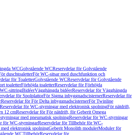
hängda WC
Golvstående WC
Reservdelar för Golvstående
För duschtoaletter
För WC-sitsar med duschfunktion och
delar för Toaletter
Golvstående WC
Reservdelar för Golvstående
rt toaletter
Förhöjda toaletter
Reservdelar för Förhöjda
 WC-sittring
Bidéer
Vägghängda bidéer
Reservdelar för Vägghängda
rvdelar för Spolplattor
För Sigma inbyggnadscisterner
Reservdelar för
r
Reservdelar för För Delta inbyggnadscisterner
För Twinline
Reservdelar för WC-styrningar med elektronisk spolning
För nätdrift,
ern 12 cm
Reservdelar för För nätdrift, för Geberit Omega
tyrningar med pneumatisk spolning
Reservdelar för WC-styrningar
ör för WC-styrningar
Reservdelar för Tillbehör för WC-
 med elektronisk spolning
Geberit Monolith moduler
Moduler för
vstående WC
Tillbehör
Reservdelar för