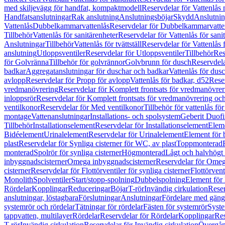
med skiljevägg för handfat, kompaktmodell
Reservdelar för Vattenlås
Handfatsanslutningar
Rak anslutning
Anslutningsböjar
Skydd
Anslutnin
Vattenlås
Dubbelkammarvattenlås
Reservdelar för Dubbelkammarvatte
Tillbehör
Vattenlås för sanitärenheter
Reservdelar för Vattenlås för sani
Anslutningar
Tillbehör
Vattenlås för tvättställ
Reservdelar för Vattenlås fö
anslutning
Utloppsventiler
Reservdelar för Utloppsventiler
Tillbehör
Res
för Golvränna
Tillbehör för golvrännor
Golvbrunn för dusch
Reservdela
badkar
Aggregatanslutningar för duschar och badkar
Vattenlås för dus
avlopp
Reservdelar för Propp för avlopp
Vattenlås för badkar, d52
Reser
vredmanövrering
Reservdelar för Komplett frontsats för vredmanövrer
inloppsrör
Reservdelar för Komplett frontsats för vredmanövrering och
ventilkonor
Reservdelar för Med ventilkonor
Tillbehör för vattenlås fö
montage
Vattenanslutningar
Installations- och spolsystem
Geberit Duof
Tillbehör
Installationselement
Reservdelar för Installationselement
Elem
Bidéelement
Urinalelement
Reservdelar för Urinalelement
Element för 
plast
Reservdelar för Synliga cisterner för WC, av plast
Toppmonterad
monterad
Spolrör för synliga cisterner
Högmonterad
Lågt och halvhögt
inbyggnadscisterner
Omega inbyggnadscisterner
Reservdelar för Omeg
cisterner
Reservdelar för Flottörventiler för synliga cisterner
Flottörvent
Monolith
Spolventiler
Start/stopp-spolning
Dubbelspolning
Element för 
Rördelar
Kopplingar
Reduceringar
Böjar
T-rör
Invändig cirkulation
Reser
anslutningar, löstagbara
Förslutningar
Anslutningar
Fördelare med gäng
systemrör och rördelar
Tätningar för rördelar
Fästen för systemrör
Syst
tappvatten, multilayer
Rördelar
Reservdelar för Rördelar
Kopplingar
Res
T-rör
Invändig cirkulation
Reservdelar för Invändig cirkulation
Övergång