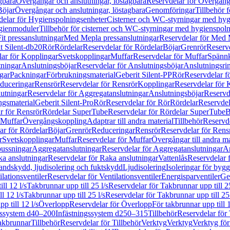
gbara
Övergångar och anslutningar, löstagbara
Reservdelar för Övergånga
Böjar
Övergångar och anslutningar, löstagbara
Genomföringar
Tillbehör 
delar för Hygienspolningsenheter
Cisterner och WC-styrningar med hyg
ygienmoduler
Tillbehör för cisterner och WC-styrningar med hygienspol
t pressanslutningar
Med Mepla pressanslutningar
Reservdelar för Med 
t Silent-db20
Rör
Rördelar
Reservdelar för Rördelar
Böjar
Grenrör
Reservd
ar för Kopplingar
Svetskopplingar
Muffar
Reservdelar för Muffar
Spännk
tningar
Anslutningsböjar
Reservdelar för Anslutningsböjar
Anslutningsri
gar
Packningar
Förbrukningsmaterial
Geberit Silent-PP
Rör
Reservdelar f
educeringar
Rensrör
Reservdelar för Rensrör
Kopplingar
Reservdelar för 
utningar
Reservdelar för Aggregatanslutningar
Anslutningsböjar
Reservd
ngsmaterial
Geberit Silent-Pro
Rör
Reservdelar för Rör
Rördelar
Reservdel
r för Rensrör
Rördelar SuperTube
Reservdelar för Rördelar SuperTube
B
 Muffar
Övergångskoppling
Adaptrar till andra material
Tillbehör
Reservde
ar för Rördelar
Böjar
Grenrör
Reduceringar
Rensrör
Reservdelar för Rens
r
Svetskopplingar
Muffar
Reservdelar för Muffar
Övergångar till andra ma
bussningar
Aggregatanslutningar
Reservdelar för Aggregatanslutningar
An
a anslutningar
Reservdelar för Raka anslutningar
Vattenlås
Reservdelar f
andskydd, ljudisolering och fuktskydd
Ljudisolering
Isoleringar för byg
ilationsventiler
Reservdelar för Ventilationsventiler
Energisparventiler
Ge
ll 12 l/s
Takbrunnar upp till 25 l/s
Reservdelar för Takbrunnar upp till 25
l 12 l/s
Takbrunnar upp till 25 l/s
Reservdelar för Takbrunnar upp till 25 
p till 12 l/s
Överlopp
Reservdelar för Överlopp
För takbrunnar upp till 1
gssystem d40–200
Infästningssystem d250–315
Tillbehör
Reservdelar för 
akbrunnar
Tillbehör
Reservdelar för Tillbehör
Verktyg
Verktyg
Verktyg för