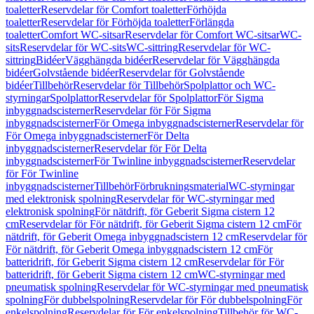
toaletter
Reservdelar för Comfort toaletter
Förhöjda
toaletter
Reservdelar för Förhöjda toaletter
Förlängda
toaletter
Comfort WC-sitsar
Reservdelar för Comfort WC-sitsar
WC-
sits
Reservdelar för WC-sits
WC-sittring
Reservdelar för WC-
sittring
Bidéer
Vägghängda bidéer
Reservdelar för Vägghängda
bidéer
Golvstående bidéer
Reservdelar för Golvstående
bidéer
Tillbehör
Reservdelar för Tillbehör
Spolplattor och WC-
styrningar
Spolplattor
Reservdelar för Spolplattor
För Sigma
inbyggnadscisterner
Reservdelar för För Sigma
inbyggnadscisterner
För Omega inbyggnadscisterner
Reservdelar för
För Omega inbyggnadscisterner
För Delta
inbyggnadscisterner
Reservdelar för För Delta
inbyggnadscisterner
För Twinline inbyggnadscisterner
Reservdelar
för För Twinline
inbyggnadscisterner
Tillbehör
Förbrukningsmaterial
WC-styrningar
med elektronisk spolning
Reservdelar för WC-styrningar med
elektronisk spolning
För nätdrift, för Geberit Sigma cistern 12
cm
Reservdelar för För nätdrift, för Geberit Sigma cistern 12 cm
För
nätdrift, för Geberit Omega inbyggnadscistern 12 cm
Reservdelar för
För nätdrift, för Geberit Omega inbyggnadscistern 12 cm
För
batteridrift, för Geberit Sigma cistern 12 cm
Reservdelar för För
batteridrift, för Geberit Sigma cistern 12 cm
WC-styrningar med
pneumatisk spolning
Reservdelar för WC-styrningar med pneumatisk
spolning
För dubbelspolning
Reservdelar för För dubbelspolning
För
enkelspolning
Reservdelar för För enkelspolning
Tillbehör för WC-