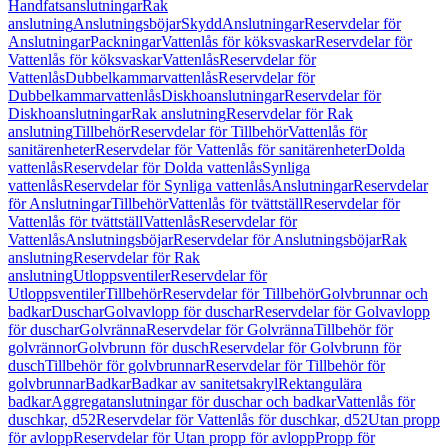
Handfatsanslutningar
Rak
anslutning
Anslutningsböjar
Skydd
Anslutningar
Reservdelar för
Anslutningar
Packningar
Vattenlås för köksvaskar
Reservdelar för
Vattenlås för köksvaskar
Vattenlås
Reservdelar för
Vattenlås
Dubbelkammarvattenlås
Reservdelar för
Dubbelkammarvattenlås
Diskhoanslutningar
Reservdelar för
Diskhoanslutningar
Rak anslutning
Reservdelar för Rak
anslutning
Tillbehör
Reservdelar för Tillbehör
Vattenlås för
sanitärenheter
Reservdelar för Vattenlås för sanitärenheter
Dolda
vattenlås
Reservdelar för Dolda vattenlås
Synliga
vattenlås
Reservdelar för Synliga vattenlås
Anslutningar
Reservdelar
för Anslutningar
Tillbehör
Vattenlås för tvättställ
Reservdelar för
Vattenlås för tvättställ
Vattenlås
Reservdelar för
Vattenlås
Anslutningsböjar
Reservdelar för Anslutningsböjar
Rak
anslutning
Reservdelar för Rak
anslutning
Utloppsventiler
Reservdelar för
Utloppsventiler
Tillbehör
Reservdelar för Tillbehör
Golvbrunnar och
badkar
Duschar
Golvavlopp för duschar
Reservdelar för Golvavlopp
för duschar
Golvränna
Reservdelar för Golvränna
Tillbehör för
golvrännor
Golvbrunn för dusch
Reservdelar för Golvbrunn för
dusch
Tillbehör för golvbrunnar
Reservdelar för Tillbehör för
golvbrunnar
Badkar
Badkar av sanitetsakryl
Rektangulära
badkar
Aggregatanslutningar för duschar och badkar
Vattenlås för
duschkar, d52
Reservdelar för Vattenlås för duschkar, d52
Utan propp
för avlopp
Reservdelar för Utan propp för avlopp
Propp för