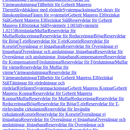
Värmeanslutningar
Tillbehör för Geberit Mapress
Therm
Skyddskåpor med rörände
Systempackningar
Set skruv för
flänskopplingar
Fästen för systemrör
Geberit Mapress Elförzinkat
Stål
Geberit Mapress Elförzinkat Stål
Reservdelar för Geberit
Mapress Elförzinkat Stål
Systemrör 1.0034
Systemrör
1.0215
Rörnipplar
Muffar
Reservdelar för
Muffar
Reduceringar
Reservdelar för Reduceringar
Böjar
Reservdelar
för Böjar
T-rör
Reservdelar för T-rör
Korsrör
Reservdelar för
Korsrör
Övergångar ej löstagbara
Reservdelar för Övergångar ej
löstagbara
Övergångar och anslutningar, löstagbara
Reservdelar för
Övergångar och anslutningar, löstagbara
Kompensatorer
Reservdelar
för Kompensatorer
Förslutningar
Reservdelar för Förslutningar
Muffar
för värme
Reservdelar för Muffar för
värme
Värmeanslutningar
Reservdelar för
Värmeanslutningar
Tillbehör för Geberit Mapress Elförzinkat
Stål
Tätningar för rörledningar och
rördelar
Rörfästen
Systempackningar
Geberit Mapress Koppar
Geberit
Mapress Koppar
Reservdelar för Geberit Mapress
Koppar
Muffar
Reservdelar för Muffar
Reduceringar
Reservdelar för
Reduceringar
Böjar
Reservdelar för Böjar
T-rör
Reservdelar för T-
rör
Invändig cirkulation
Reservdelar för Invändig
cirkulation
Korsrör
Reservdelar för Korsrör
Övergångar ej
löstagbara
Reservdelar för Övergångar ej löstagbara
Övergångar och
anslutningar, löstagbara
Reservdelar för Övergångar och
anslutningar, löstagbara
Förslutningar
Reservdelar för