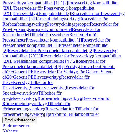
Pressverktyg kompatibilitet [1] / [2]
Pressverktyg kompatibilitet
[2XL]
Reservdelar för Pressverktyg kompatibilitet
[2XL]
Pressverktyg kompatibilitet [3]
Reservdelar för Pressverktyg
kompatibilitet [3]
Rörbearbetningsverktyg
Reservdelar för
Rörbearbetningsverktyg
Provtryckningsproppar
Reservdelar för
Provtryckningsproppar
Kontrollmedel
Reservdelar för
Kontrollmedel
Tillbehör
Pressenheter
Reservdelar för
Pressenheter
Pressenheter kompatibilitet [1]
Reservdelar för
Pressenheter kompatibilitet [1]
Pressenheter kompatibilitet
[2]
Reservdelar för Pressenheter kompatibilitet [2]
Pressverktyg
kompatibilitet [2XL]
Reservdelar för Pressverktyg kompatibilitet
[2XL]
Pressenheter kompatibilitet [4]/[2]
Reservdelar för
Pressenheter kompatibilitet [4]/[2]
Verktyg för Geberit Silent-
db20/Geberit PE
Reservdelar för Verktyg för Geberit Silent-
db20/Geberit PE
Elsvetsverktyg
Reservdelar för
Elsvetsverktyg
Tillbehör för
Elsvetsverktyg
Spegelsvetsverktyg
Reservdelar för
Spegelsvetsverktyg
Tillbehör för
spegelsvetsverktyg
Rörbearbetningsverktyg
Reservdelar för
Rörbearbetningsverktyg
Tillbehör för
rörbearbetningsverktyg
Reservdelar för Tillbehör för
rörbearbetningsverktyg
Fjärrkontroller
Fjärrkontroller
Produktkategorier
Badrumsserier
Nyheter