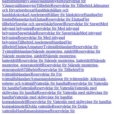
badrumsmöbler
Väggavställningsytor
Reservdelar för
Väggavställningsytor
Tillbehör
Reservdelar för Tillbehör
Lådinsatser
och förvaringsboxar
Handdukshållare och
handdukskrokar
Ljuselement
Hållare för bänkskivor
Handtag
Set
fotstöd
Magnettavlor
Eluttag
Reservdelar för Eluttag
Fler
tillbehör
Speglar och spegelskåp
Spegel
Reservdelar för Spegel
Med
inbyggd belysning
Reservdelar för Med inbyggd
belysning
Spegelskåp
Reservdelar för Spegelskåp
Med inbyggd
belysning
Reservdelar för Med inbyggd
belysning
Tillbehör
Ljuselement
Handtag
Fler
tillbehör
Eluttag
Armaturer
Tvättställsblandare
Reservdelar för
Tvättställsblandare
Stående montering, nätdrift
Reservdelar för
Stående montering, nätdrift
Stående montering,
batteridrift
Reservdelar för Stående montering, batteridrift
Stående
montering, generatordrift
Reservdelar för Stående montering,
generatordrift
Tillbehör
Reservdelar för Tillbehör
För
tvättställsblandare
Reservdelar för För
tvättställsblandare
Apparatanslutningar för tvättområde, köksvask,
enheter och tvättställ
Vattenlås för handfat
Reservdelar för Vattenlås
för handfat
Vattenlås
Reservdelar för Vattenlås
Vattenlås med
skiljevägg för handfat
Reservdelar för Vattenlås med skiljevägg för
handfat
Vattenlås med skiljevägg för handfat,
kompaktmodell
Reservdelar för Vattenlås med skiljevägg för handfat,
kompaktmodell
Dolda vattenlås
Reservdelar för Dolda
vattenlås
Handfatsanslutningar
Reservdelar för