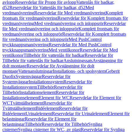
avlopp
Reservdelar för Propp för avlopp
Vattenlås för badkar,
d52
Reservdelar för Vattenlås för badkar, d52
Med
vredmanövrering
Reservdelar för Med vredmanövrering
Komplett
frontsats för vredmanövrering
Reservdelar för Komplett frontsats för
vredmanövrering
Med vredmanövrering och inloppsrör
Reservdelar
för Med vredmanövrering och inloppsrör
Komplett frontsats för
vredmanövrering och inloppsrör
Reservdelar för Komplett frontsats
för vredmanövrering och inloppsrör
Med PushControl
tryckknappsmanövrering
Reservdelar för Med PushControl
tryckknappsmanövrering
Med ventilkonor
Reservdelar för Med
ventilkonor
Tillbehör för vattenlås för badkar
Reservdelar för
Tillbehör för vattenlås för badkar
Anslutningssats
Avstängning för
dolt montage
Reservdelar för Avstängning för dolt
montage
Vattenanslutningar
Installations- och spolsystem
Geberit
Duofix
Systemväggar
Reservdelar för
Systemväggar
Installationssystem
Reservdelar för
Installationssystem
Tillbehör
Reservdelar för
Tillbehör
Installationselement
Reservdelar för
Installationselement
Element för WC
Reservdelar för Element för
WC
Tvättställselement
Reservdelar för
Tvättställselement
Bidéelement
Reservdelar för
Bidéelement
Urinalelement
Reservdelar för Urinalelement
Element för
belastningar
Reservdelar för Element för
belastningar
Tillbehör
Reservdelar för Tillbehör
Synliga
cisterner
Synliga cisterner för WC, av plast
Reservdelar för Synliga