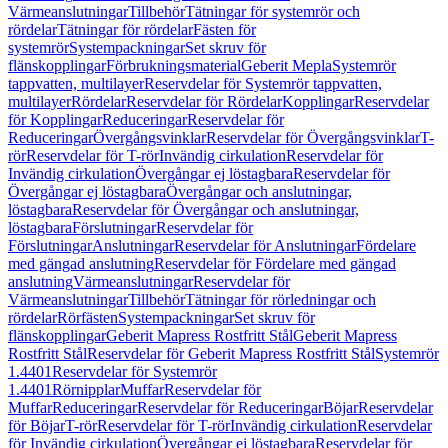
Värmeanslutningar
Tillbehör
Tätningar för systemrör och
rördelar
Tätningar för rördelar
Fästen för
systemrör
Systempackningar
Set skruv för
flänskopplingar
Förbrukningsmaterial
Geberit Mepla
Systemrör
tappvatten, multilayer
Reservdelar för Systemrör tappvatten,
multilayer
Rördelar
Reservdelar för Rördelar
Kopplingar
Reservdelar
för Kopplingar
Reduceringar
Reservdelar för
Reduceringar
Övergångsvinklar
Reservdelar för Övergångsvinklar
T-
rör
Reservdelar för T-rör
Invändig cirkulation
Reservdelar för
Invändig cirkulation
Övergångar ej löstagbara
Reservdelar för
Övergångar ej löstagbara
Övergångar och anslutningar,
löstagbara
Reservdelar för Övergångar och anslutningar,
löstagbara
Förslutningar
Reservdelar för
Förslutningar
Anslutningar
Reservdelar för Anslutningar
Fördelare
med gängad anslutning
Reservdelar för Fördelare med gängad
anslutning
Värmeanslutningar
Reservdelar för
Värmeanslutningar
Tillbehör
Tätningar för rörledningar och
rördelar
Rörfästen
Systempackningar
Set skruv för
flänskopplingar
Geberit Mapress Rostfritt Stål
Geberit Mapress
Rostfritt Stål
Reservdelar för Geberit Mapress Rostfritt Stål
Systemrör
1.4401
Reservdelar för Systemrör
1.4401
Rörnipplar
Muffar
Reservdelar för
Muffar
Reduceringar
Reservdelar för Reduceringar
Böjar
Reservdelar
för Böjar
T-rör
Reservdelar för T-rör
Invändig cirkulation
Reservdelar
för Invändig cirkulation
Övergångar ej löstagbara
Reservdelar för