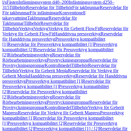
l/s
Fästen
Infästningssystem d40–200
Infästningssystem d250–
315
Tillbehör
Reservdelar för Tillbehör
För takbrunnar
Reservdelar för
För takbrunnar
För infästningar
Konventionell
takavvattning
Takbrunnar
Reservdelar för
Takbrunnar
Tillbehör
Reservdelar för
Tillbehör
Verktyg
Verktyg
Verktyg för Geberit FlowFit
Reservdelar för
Verktyg för Geberit FlowFit
Handdrivna pressverktyg
Reservdelar
för Handdrivna pressverktyg
Pressverktyg kompatibilitet
[1]
Reservdelar för Pressverktyg kompatibilitet [1]
Pressverktyg
kompatibilitet [2]
Reservdelar för Pressverktyg kompatibilitet
[2]
Rörbearbetningsverktyg
Reservdelar för
Rörbearbetningsverktyg
Provtryckningsproppar
Reservdelar för
Provtryckningsproppar
Kontrollmedel
Tillbehör
Reservdelar för
Tillbehör
Verktyg för Geberit Mepla
Reservdelar för Verktyg för
Geberit Mepla
Handdrivna pressverktyg
Reservdelar för Handdrivna
pressverktyg
Pressverktyg kompatibilitet [1]
Reservdelar för
Pressverktyg kompatibilitet [1]
Pressverktyg kompatibilitet
[2]
Reservdelar för Pressverktyg kompatibilitet
[2]
Rörbearbetningsverktyg
Reservdelar för
Rörbearbetningsverktyg
Provtryckningsproppar
Reservdelar för
Provtryckningsproppar
Kontrollmedel
Tillbehör
Verktyg för Geberit
Mapress
Reservdelar för Verktyg för Geberit Mapress
Pressverktyg
kompatibilitet [1]
Reservdelar för Pressverktyg kompatibilitet
[1]
Pressverktyg kompatibilitet [2]
Reservdelar för Pressverktyg
kompatibilitet [2]
Pressverktyg kompatibilitet [1] / [2]
Reservdelar för