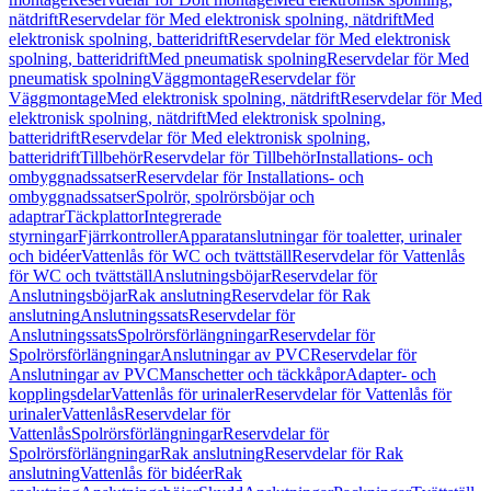
nätdrift
Reservdelar för Med elektronisk spolning, nätdrift
Med
elektronisk spolning, batteridrift
Reservdelar för Med elektronisk
spolning, batteridrift
Med pneumatisk spolning
Reservdelar för Med
pneumatisk spolning
Väggmontage
Reservdelar för
Väggmontage
Med elektronisk spolning, nätdrift
Reservdelar för Med
elektronisk spolning, nätdrift
Med elektronisk spolning,
batteridrift
Reservdelar för Med elektronisk spolning,
batteridrift
Tillbehör
Reservdelar för Tillbehör
Installations- och
ombyggnadssatser
Reservdelar för Installations- och
ombyggnadssatser
Spolrör, spolrörsböjar och
adaptrar
Täckplattor
Integrerade
styrningar
Fjärrkontroller
Apparatanslutningar för toaletter, urinaler
och bidéer
Vattenlås för WC och tvättställ
Reservdelar för Vattenlås
för WC och tvättställ
Anslutningsböjar
Reservdelar för
Anslutningsböjar
Rak anslutning
Reservdelar för Rak
anslutning
Anslutningssats
Reservdelar för
Anslutningssats
Spolrörsförlängningar
Reservdelar för
Spolrörsförlängningar
Anslutningar av PVC
Reservdelar för
Anslutningar av PVC
Manschetter och täckkåpor
Adapter- och
kopplingsdelar
Vattenlås för urinaler
Reservdelar för Vattenlås för
urinaler
Vattenlås
Reservdelar för
Vattenlås
Spolrörsförlängningar
Reservdelar för
Spolrörsförlängningar
Rak anslutning
Reservdelar för Rak
anslutning
Vattenlås för bidéer
Rak