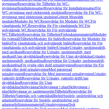
styrningar
Reservdelar för Tillbehör för WC-
styrningar
Installationssatser
Reservdelar för Installationssatser
För
WC-styrningar med elektronisk spolning
Reservdelar för För WC-
styrningar med elektronisk spolning
Geberit Monolith
moduler
Moduler för WC
Reservdelar för Moduler för WC
För
vägghängda WC
Reservdelar för För vägghängda WC
För
golvstående WC
Reservdelar för För golvstående
WC
Tillbehör
Reservdelar för Tillbehör
Förbrukningsmaterial
Moduler
för tvättställ
Tillbehör
Moduler för bidéer
Reservdelar för Moduler för
bidéer
För vägghängda och golvstående bidéer
Reservdelar för För
vägghängda och golvstående bidéer
Urinaler
Urinaler, spolningsdrift,
med spolkant
Reservdelar för Urinaler, spolningsdrift, med
spolkant
Utan skyddskåpa
Reservdelar för Utan skyddskåpa
Urinaler,
spolningsdrift, spolkantlösa
Reservdelar för Urinaler, spolningsdrift,
spolkantlösa
För synlig eller dold urinalstyrning
Reservdelar för För
synlig eller dold urinalstyrning
Med integrerad
urinalstyrning
Reservdelar för Med integrerad urinalstyrning
Urinaler,
vattenfri drift
Reservdelar för Urinaler, vattenfri drift
Utan
skyddskåpa
Reservdelar för Utan
skyddskåpa
Skiljeväggar
Skiljeväggar i plast
Skiljeväggar i
glas
Skiljeväggar av sanitetsporslin
Tillbehör
Reservdelar för
Tillbehör
Vattenlås och vattenlåstillbehör
Spolrör, spolrörsböjar och
adaptrar
Reservdelar för Spolrör, spolrörsböjar och
adaptrar
Infästningsmaterial
Urinalstyrningar
Dolt
montage
Reservdelar för Dolt montage
Med elektronisk spolning,