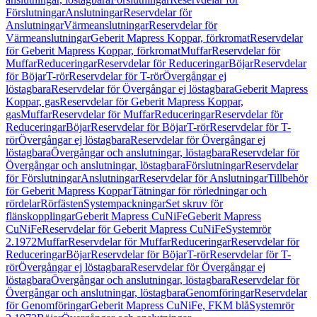
Förslutningar
Anslutningar
Reservdelar för
Anslutningar
Värmeanslutningar
Reservdelar för
Värmeanslutningar
Geberit Mapress Koppar, förkromat
Reservdelar
för Geberit Mapress Koppar, förkromat
Muffar
Reservdelar för
Muffar
Reduceringar
Reservdelar för Reduceringar
Böjar
Reservdelar
för Böjar
T-rör
Reservdelar för T-rör
Övergångar ej
löstagbara
Reservdelar för Övergångar ej löstagbara
Geberit Mapress
Koppar, gas
Reservdelar för Geberit Mapress Koppar,
gas
Muffar
Reservdelar för Muffar
Reduceringar
Reservdelar för
Reduceringar
Böjar
Reservdelar för Böjar
T-rör
Reservdelar för T-
rör
Övergångar ej löstagbara
Reservdelar för Övergångar ej
löstagbara
Övergångar och anslutningar, löstagbara
Reservdelar för
Övergångar och anslutningar, löstagbara
Förslutningar
Reservdelar
för Förslutningar
Anslutningar
Reservdelar för Anslutningar
Tillbehör
för Geberit Mapress Koppar
Tätningar för rörledningar och
rördelar
Rörfästen
Systempackningar
Set skruv för
flänskopplingar
Geberit Mapress CuNiFe
Geberit Mapress
CuNiFe
Reservdelar för Geberit Mapress CuNiFe
Systemrör
2.1972
Muffar
Reservdelar för Muffar
Reduceringar
Reservdelar för
Reduceringar
Böjar
Reservdelar för Böjar
T-rör
Reservdelar för T-
rör
Övergångar ej löstagbara
Reservdelar för Övergångar ej
löstagbara
Övergångar och anslutningar, löstagbara
Reservdelar för
Övergångar och anslutningar, löstagbara
Genomföringar
Reservdelar
för Genomföringar
Geberit Mapress CuNiFe, FKM blå
Systemrör