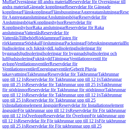
Muffar
Övergångar till andra material
Reservdelar för Övergångar till
andra material
Gängade kopplingar
Reservdelar för Gängade
kopplingar
Flänskopplingar
Flänsbussningar
Aggregatanslutningar
Rese
för Aggregatanslutningar
Anslutningsböjar
Reservdelar för
Anslutningsböjar
Kopplingshylsor
Reservdelar för
Kopplingshylsor
Raka anslutningar
Reservdelar för Raka
anslutningar
Vattenlås
Reservdelar för
Vattenlås
Tillbehör
Rörklammrar
Fästen för
rörklammrar
Stödskal
Förslutningar
Packningar
Förbrukningsmaterial
Br
ljudisolering och fuktskydd
Ljudisolering
Isoleringar för
byggnadsljudisolering
Isoleringar för byggnadsljudisolering och
luftljudsisolering
Fuktskydd
Tätningar
Ventilationsventil för
avlopp
Ventilationsventiler
Reservdelar för
Ventilationsventiler
Energisparventiler
Geberit Pluvia
takavvattning
Takbrunnar
Reservdelar för Takbrunnar
Takbrunnar
upp till 12 l/s
Reservdelar för Takbrunnar upp till 12 l/s
Takbrunnar
upp till 25 l/s
Reservdelar för Takbrunnar upp till 25 l/s
Takbrunnar
för stödrännor
Reservdelar för Takbrunnar för stödrännor
Takbrunnar
upp till 12 l/s
Reservdelar för Takbrunnar upp till 12 l/s
Takbrunnar
upp till 25 l/s
Reservdelar för Takbrunnar upp till 25
l/s
Installationselement ångspärr
Reservdelar för Installationselement
ångspärr
För takbrunnar upp till 12 l/s
Reservdelar för För takbrunnar
upp till 12 l/s
Överlopp
Reservdelar för Överlopp
För takbrunnar upp
till 12 l/s
Reservdelar för För takbrunnar upp till 12 l/s
För takbrunnar
upp till 25 l/s
Reservdelar för För takbrunnar upp till 25