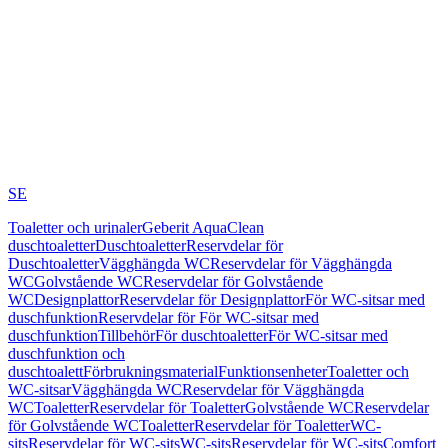
SE
Toaletter och urinaler
Geberit AquaClean
duschtoaletter
Duschtoaletter
Reservdelar för
Duschtoaletter
Vägghängda WC
Reservdelar för Vägghängda
WC
Golvstående WC
Reservdelar för Golvstående
WC
Designplattor
Reservdelar för Designplattor
För WC-sitsar med
duschfunktion
Reservdelar för För WC-sitsar med
duschfunktion
Tillbehör
För duschtoaletter
För WC-sitsar med
duschfunktion och
duschtoalett
Förbrukningsmaterial
Funktionsenheter
Toaletter och
WC-sitsar
Vägghängda WC
Reservdelar för Vägghängda
WC
Toaletter
Reservdelar för Toaletter
Golvstående WC
Reservdelar
för Golvstående WC
Toaletter
Reservdelar för Toaletter
WC-
sits
Reservdelar för WC-sits
WC-sits
Reservdelar för WC-sits
Comfort