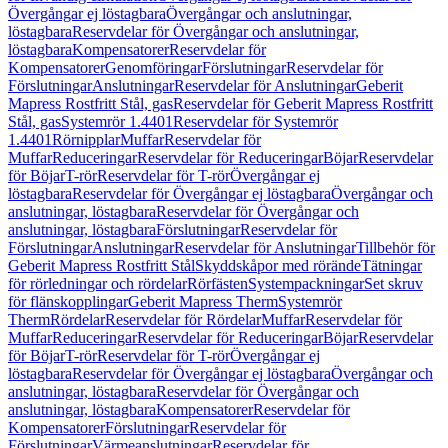
Övergångar ej löstagbara
Övergångar och anslutningar,
löstagbara
Reservdelar för Övergångar och anslutningar,
löstagbara
Kompensatorer
Reservdelar för
Kompensatorer
Genomföringar
Förslutningar
Reservdelar för
Förslutningar
Anslutningar
Reservdelar för Anslutningar
Geberit
Mapress Rostfritt Stål, gas
Reservdelar för Geberit Mapress Rostfritt
Stål, gas
Systemrör 1.4401
Reservdelar för Systemrör
1.4401
Rörnipplar
Muffar
Reservdelar för
Muffar
Reduceringar
Reservdelar för Reduceringar
Böjar
Reservdelar
för Böjar
T-rör
Reservdelar för T-rör
Övergångar ej
löstagbara
Reservdelar för Övergångar ej löstagbara
Övergångar och
anslutningar, löstagbara
Reservdelar för Övergångar och
anslutningar, löstagbara
Förslutningar
Reservdelar för
Förslutningar
Anslutningar
Reservdelar för Anslutningar
Tillbehör för
Geberit Mapress Rostfritt Stål
Skyddskåpor med rörände
Tätningar
för rörledningar och rördelar
Rörfästen
Systempackningar
Set skruv
för flänskopplingar
Geberit Mapress Therm
Systemrör
Therm
Rördelar
Reservdelar för Rördelar
Muffar
Reservdelar för
Muffar
Reduceringar
Reservdelar för Reduceringar
Böjar
Reservdelar
för Böjar
T-rör
Reservdelar för T-rör
Övergångar ej
löstagbara
Reservdelar för Övergångar ej löstagbara
Övergångar och
anslutningar, löstagbara
Reservdelar för Övergångar och
anslutningar, löstagbara
Kompensatorer
Reservdelar för
Kompensatorer
Förslutningar
Reservdelar för
Förslutningar
Värmeanslutningar
Reservdelar för