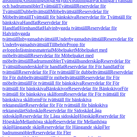
anslutning
Anslutningsböjar
Skydd
Anslutningar
Packningar
Tvättställ
och badrumsmöbler
Tvättställ
Tvättställ
Reservdelar för
Tvättställ
Dubbeltvättställ
Möbeltvättställ
Reservdelar för
Möbeltvättställ
Tvättställ för bänkskiva
Reservdelar för Tvättställ för
bänkskiva
Handfat
Reservdelar för
Handfat
Hörnhandfat
Halvinbyggda tvättställ
Reservdelar för
Halvinbyggda
tvättställ
Inbyggnadstvättställ
Underbyggnadstvättställ
Reservdelar för
Underbyggnadstvättställ
Tillbehör
Propp för
avlopp
Infästningsmaterial
Möbelpaket
Möbelpaket med
möbeltvättställ
Reservdelar för Möbelpaket med
möbeltvättställ
Badrumsmöbler
Tvättställsunderskåp
Reservdelar för
Tvättställsunderskåp
För handfat
Reservdelar för För handfat
För
tvättställ
Reservdelar för För tvättställ
För dubbeltvättställ
Reservdelar
för För dubbeltvättställ
För möbeltvättställ
Reservdelar för För
möbeltvättställ
För tvättställ för bänkskiva
Reservdelar för För
tvättställ för bänkskiva
Bänkskivor
Reservdelar för Bänkskivor
För
tvättställ för bänkskiva skålform
Reservdelar för För tvättställ för
bänkskiva skålform
För tvättställ för bänkskiva
rektangulärt
Reservdelar för För tvättställ för bänkskiva
rektangulärt
Sidoskåp
Reservdelar för Sidoskåp
Låga
sidoskåp
Reservdelar för Låga sidoskåp
Högskåp
Reservdelar för
Högskåp
Mellanhöga skåp
Reservdelar för Mellanhöga
skåp
Hängande skåp
Reservdelar för Hängande skåp
Fler
badrumsmöbler
Reservdelar för Fler