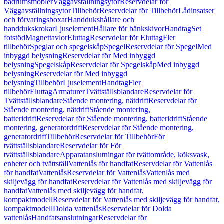
badrumsmöbler
Väggavställningsytor
Reservdelar för
Väggavställningsytor
Tillbehör
Reservdelar för Tillbehör
Lådinsatser
och förvaringsboxar
Handdukshållare och
handdukskrokar
Ljuselement
Hållare för bänkskivor
Handtag
Set
fotstöd
Magnettavlor
Eluttag
Reservdelar för Eluttag
Fler
tillbehör
Speglar och spegelskåp
Spegel
Reservdelar för Spegel
Med
inbyggd belysning
Reservdelar för Med inbyggd
belysning
Spegelskåp
Reservdelar för Spegelskåp
Med inbyggd
belysning
Reservdelar för Med inbyggd
belysning
Tillbehör
Ljuselement
Handtag
Fler
tillbehör
Eluttag
Armaturer
Tvättställsblandare
Reservdelar för
Tvättställsblandare
Stående montering, nätdrift
Reservdelar för
Stående montering, nätdrift
Stående montering,
batteridrift
Reservdelar för Stående montering, batteridrift
Stående
montering, generatordrift
Reservdelar för Stående montering,
generatordrift
Tillbehör
Reservdelar för Tillbehör
För
tvättställsblandare
Reservdelar för För
tvättställsblandare
Apparatanslutningar för tvättområde, köksvask,
enheter och tvättställ
Vattenlås för handfat
Reservdelar för Vattenlås
för handfat
Vattenlås
Reservdelar för Vattenlås
Vattenlås med
skiljevägg för handfat
Reservdelar för Vattenlås med skiljevägg för
handfat
Vattenlås med skiljevägg för handfat,
kompaktmodell
Reservdelar för Vattenlås med skiljevägg för handfat,
kompaktmodell
Dolda vattenlås
Reservdelar för Dolda
vattenlås
Handfatsanslutningar
Reservdelar för