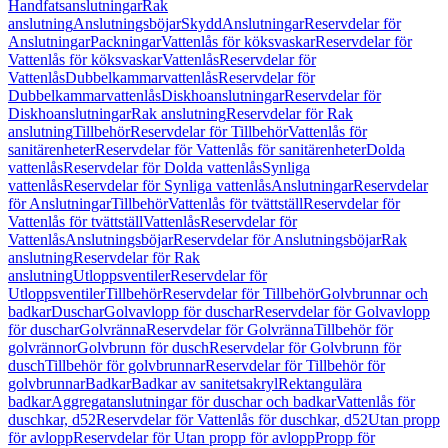
Handfatsanslutningar
Rak
anslutning
Anslutningsböjar
Skydd
Anslutningar
Reservdelar för
Anslutningar
Packningar
Vattenlås för köksvaskar
Reservdelar för
Vattenlås för köksvaskar
Vattenlås
Reservdelar för
Vattenlås
Dubbelkammarvattenlås
Reservdelar för
Dubbelkammarvattenlås
Diskhoanslutningar
Reservdelar för
Diskhoanslutningar
Rak anslutning
Reservdelar för Rak
anslutning
Tillbehör
Reservdelar för Tillbehör
Vattenlås för
sanitärenheter
Reservdelar för Vattenlås för sanitärenheter
Dolda
vattenlås
Reservdelar för Dolda vattenlås
Synliga
vattenlås
Reservdelar för Synliga vattenlås
Anslutningar
Reservdelar
för Anslutningar
Tillbehör
Vattenlås för tvättställ
Reservdelar för
Vattenlås för tvättställ
Vattenlås
Reservdelar för
Vattenlås
Anslutningsböjar
Reservdelar för Anslutningsböjar
Rak
anslutning
Reservdelar för Rak
anslutning
Utloppsventiler
Reservdelar för
Utloppsventiler
Tillbehör
Reservdelar för Tillbehör
Golvbrunnar och
badkar
Duschar
Golvavlopp för duschar
Reservdelar för Golvavlopp
för duschar
Golvränna
Reservdelar för Golvränna
Tillbehör för
golvrännor
Golvbrunn för dusch
Reservdelar för Golvbrunn för
dusch
Tillbehör för golvbrunnar
Reservdelar för Tillbehör för
golvbrunnar
Badkar
Badkar av sanitetsakryl
Rektangulära
badkar
Aggregatanslutningar för duschar och badkar
Vattenlås för
duschkar, d52
Reservdelar för Vattenlås för duschkar, d52
Utan propp
för avlopp
Reservdelar för Utan propp för avlopp
Propp för