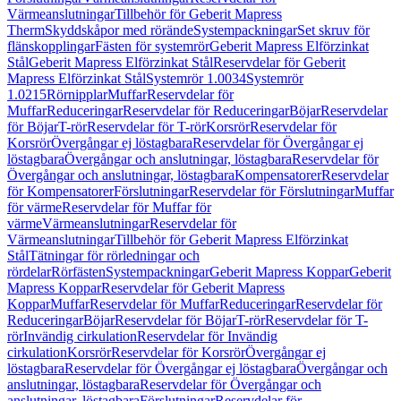
Värmeanslutningar
Tillbehör för Geberit Mapress
Therm
Skyddskåpor med rörände
Systempackningar
Set skruv för
flänskopplingar
Fästen för systemrör
Geberit Mapress Elförzinkat
Stål
Geberit Mapress Elförzinkat Stål
Reservdelar för Geberit
Mapress Elförzinkat Stål
Systemrör 1.0034
Systemrör
1.0215
Rörnipplar
Muffar
Reservdelar för
Muffar
Reduceringar
Reservdelar för Reduceringar
Böjar
Reservdelar
för Böjar
T-rör
Reservdelar för T-rör
Korsrör
Reservdelar för
Korsrör
Övergångar ej löstagbara
Reservdelar för Övergångar ej
löstagbara
Övergångar och anslutningar, löstagbara
Reservdelar för
Övergångar och anslutningar, löstagbara
Kompensatorer
Reservdelar
för Kompensatorer
Förslutningar
Reservdelar för Förslutningar
Muffar
för värme
Reservdelar för Muffar för
värme
Värmeanslutningar
Reservdelar för
Värmeanslutningar
Tillbehör för Geberit Mapress Elförzinkat
Stål
Tätningar för rörledningar och
rördelar
Rörfästen
Systempackningar
Geberit Mapress Koppar
Geberit
Mapress Koppar
Reservdelar för Geberit Mapress
Koppar
Muffar
Reservdelar för Muffar
Reduceringar
Reservdelar för
Reduceringar
Böjar
Reservdelar för Böjar
T-rör
Reservdelar för T-
rör
Invändig cirkulation
Reservdelar för Invändig
cirkulation
Korsrör
Reservdelar för Korsrör
Övergångar ej
löstagbara
Reservdelar för Övergångar ej löstagbara
Övergångar och
anslutningar, löstagbara
Reservdelar för Övergångar och
anslutningar, löstagbara
Förslutningar
Reservdelar för