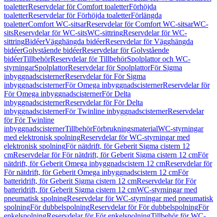
toaletter
Reservdelar för Comfort toaletter
Förhöjda
toaletter
Reservdelar för Förhöjda toaletter
Förlängda
toaletter
Comfort WC-sitsar
Reservdelar för Comfort WC-sitsar
WC-
sits
Reservdelar för WC-sits
WC-sittring
Reservdelar för WC-
sittring
Bidéer
Vägghängda bidéer
Reservdelar för Vägghängda
bidéer
Golvstående bidéer
Reservdelar för Golvstående
bidéer
Tillbehör
Reservdelar för Tillbehör
Spolplattor och WC-
styrningar
Spolplattor
Reservdelar för Spolplattor
För Sigma
inbyggnadscisterner
Reservdelar för För Sigma
inbyggnadscisterner
För Omega inbyggnadscisterner
Reservdelar för
För Omega inbyggnadscisterner
För Delta
inbyggnadscisterner
Reservdelar för För Delta
inbyggnadscisterner
För Twinline inbyggnadscisterner
Reservdelar
för För Twinline
inbyggnadscisterner
Tillbehör
Förbrukningsmaterial
WC-styrningar
med elektronisk spolning
Reservdelar för WC-styrningar med
elektronisk spolning
För nätdrift, för Geberit Sigma cistern 12
cm
Reservdelar för För nätdrift, för Geberit Sigma cistern 12 cm
För
nätdrift, för Geberit Omega inbyggnadscistern 12 cm
Reservdelar för
För nätdrift, för Geberit Omega inbyggnadscistern 12 cm
För
batteridrift, för Geberit Sigma cistern 12 cm
Reservdelar för För
batteridrift, för Geberit Sigma cistern 12 cm
WC-styrningar med
pneumatisk spolning
Reservdelar för WC-styrningar med pneumatisk
spolning
För dubbelspolning
Reservdelar för För dubbelspolning
För
enkelspolning
Reservdelar för För enkelspolning
Tillbehör för WC-