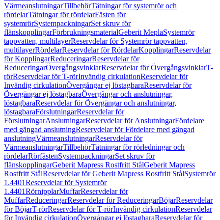
Värmeanslutningar
Tillbehör
Tätningar för systemrör och
rördelar
Tätningar för rördelar
Fästen för
systemrör
Systempackningar
Set skruv för
flänskopplingar
Förbrukningsmaterial
Geberit Mepla
Systemrör
tappvatten, multilayer
Reservdelar för Systemrör tappvatten,
multilayer
Rördelar
Reservdelar för Rördelar
Kopplingar
Reservdelar
för Kopplingar
Reduceringar
Reservdelar för
Reduceringar
Övergångsvinklar
Reservdelar för Övergångsvinklar
T-
rör
Reservdelar för T-rör
Invändig cirkulation
Reservdelar för
Invändig cirkulation
Övergångar ej löstagbara
Reservdelar för
Övergångar ej löstagbara
Övergångar och anslutningar,
löstagbara
Reservdelar för Övergångar och anslutningar,
löstagbara
Förslutningar
Reservdelar för
Förslutningar
Anslutningar
Reservdelar för Anslutningar
Fördelare
med gängad anslutning
Reservdelar för Fördelare med gängad
anslutning
Värmeanslutningar
Reservdelar för
Värmeanslutningar
Tillbehör
Tätningar för rörledningar och
rördelar
Rörfästen
Systempackningar
Set skruv för
flänskopplingar
Geberit Mapress Rostfritt Stål
Geberit Mapress
Rostfritt Stål
Reservdelar för Geberit Mapress Rostfritt Stål
Systemrör
1.4401
Reservdelar för Systemrör
1.4401
Rörnipplar
Muffar
Reservdelar för
Muffar
Reduceringar
Reservdelar för Reduceringar
Böjar
Reservdelar
för Böjar
T-rör
Reservdelar för T-rör
Invändig cirkulation
Reservdelar
för Invändig cirkulation
Övergångar ej löstagbara
Reservdelar för