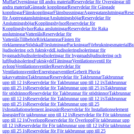
Muffar
Övergångar till andra material
Reservdelar för Övergångar till
andra material
Gängade kopplingar
Reservdelar för Gängade
kopplingar
Flänskopplingar
Flänsbussningar
Aggregatanslutningar
Rese
för Aggregatanslutningar
Anslutningsböjar
Reservdelar för
Anslutningsböjar
Kopplingshylsor
Reservdelar för
Kopplingshylsor
Raka anslutningar
Reservdelar för Raka
anslutningar
Vattenlås
Reservdelar för
Vattenlås
Tillbehör
Rörklammrar
Fästen för
rörklammrar
Stödskal
Förslutningar
Packningar
Förbrukningsmaterial
Br
ljudisolering och fuktskydd
Ljudisolering
Isoleringar för
byggnadsljudisolering
Isoleringar för byggnadsljudisolering och
luftljudsisolering
Fuktskydd
Tätningar
Ventilationsventil för
avlopp
Ventilationsventiler
Reservdelar för
Ventilationsventiler
Energisparventiler
Geberit Pluvia
takavvattning
Takbrunnar
Reservdelar för Takbrunnar
Takbrunnar
upp till 12 l/s
Reservdelar för Takbrunnar upp till 12 l/s
Takbrunnar
upp till 25 l/s
Reservdelar för Takbrunnar upp till 25 l/s
Takbrunnar
för stödrännor
Reservdelar för Takbrunnar för stödrännor
Takbrunnar
upp till 12 l/s
Reservdelar för Takbrunnar upp till 12 l/s
Takbrunnar
upp till 25 l/s
Reservdelar för Takbrunnar upp till 25
l/s
Installationselement ångspärr
Reservdelar för Installationselement
ångspärr
För takbrunnar upp till 12 l/s
Reservdelar för För takbrunnar
upp till 12 l/s
Överlopp
Reservdelar för Överlopp
För takbrunnar upp
till 12 l/s
Reservdelar för För takbrunnar upp till 12 l/s
För takbrunnar
upp till 25 l/s
Reservdelar för För takbrunnar upp till 25