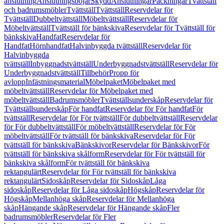
anslutning
Anslutningsböjar
Skydd
Anslutningar
Packningar
Tvättställ
och badrumsmöbler
Tvättställ
Tvättställ
Reservdelar för
Tvättställ
Dubbeltvättställ
Möbeltvättställ
Reservdelar för
Möbeltvättställ
Tvättställ för bänkskiva
Reservdelar för Tvättställ för
bänkskiva
Handfat
Reservdelar för
Handfat
Hörnhandfat
Halvinbyggda tvättställ
Reservdelar för
Halvinbyggda
tvättställ
Inbyggnadstvättställ
Underbyggnadstvättställ
Reservdelar för
Underbyggnadstvättställ
Tillbehör
Propp för
avlopp
Infästningsmaterial
Möbelpaket
Möbelpaket med
möbeltvättställ
Reservdelar för Möbelpaket med
möbeltvättställ
Badrumsmöbler
Tvättställsunderskåp
Reservdelar för
Tvättställsunderskåp
För handfat
Reservdelar för För handfat
För
tvättställ
Reservdelar för För tvättställ
För dubbeltvättställ
Reservdelar
för För dubbeltvättställ
För möbeltvättställ
Reservdelar för För
möbeltvättställ
För tvättställ för bänkskiva
Reservdelar för För
tvättställ för bänkskiva
Bänkskivor
Reservdelar för Bänkskivor
För
tvättställ för bänkskiva skålform
Reservdelar för För tvättställ för
bänkskiva skålform
För tvättställ för bänkskiva
rektangulärt
Reservdelar för För tvättställ för bänkskiva
rektangulärt
Sidoskåp
Reservdelar för Sidoskåp
Låga
sidoskåp
Reservdelar för Låga sidoskåp
Högskåp
Reservdelar för
Högskåp
Mellanhöga skåp
Reservdelar för Mellanhöga
skåp
Hängande skåp
Reservdelar för Hängande skåp
Fler
badrumsmöbler
Reservdelar för Fler