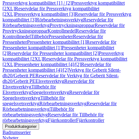
Pressverktyg kompatibilitet [1] / [2]
Pressverktyg kompatibilitet
[2XL]
Reservdelar för Pressverktyg kompatibilitet
[2XL]
Pressverktyg kompatibilitet [3]
Reservdelar för Pressverktyg
kompatibilitet [3]
Rörbearbetningsverktyg
Reservdelar för
Rörbearbetningsverktyg
Provtryckningsproppar
Reservdelar för
Provtryckningsproppar
Kontrollmedel
Reservdelar för
Kontrollmedel
Tillbehör
Pressenheter
Reservdelar för
Pressenheter
Pressenheter kompatibilitet [1]
Reservdelar för
Pressenheter kompatibilitet [1]
Pressenheter kompatibilitet
[2]
Reservdelar för Pressenheter kompatibilitet [2]
Pressverktyg
kompatibilitet [2XL]
Reservdelar för Pressverktyg kompatibilitet
[2XL]
Pressenheter kompatibilitet [4]/[2]
Reservdelar för
Pressenheter kompatibilitet [4]/[2]
Verktyg för Geberit Silent-
db20/Geberit PE
Reservdelar för Verktyg för Geberit Silent-
db20/Geberit PE
Elsvetsverktyg
Reservdelar för
Elsvetsverktyg
Tillbehör för
Elsvetsverktyg
Spegelsvetsverktyg
Reservdelar för
Spegelsvetsverktyg
Tillbehör för
spegelsvetsverktyg
Rörbearbetningsverktyg
Reservdelar för
Rörbearbetningsverktyg
Tillbehör för
rörbearbetningsverktyg
Reservdelar för Tillbehör för
rörbearbetningsverktyg
Fjärrkontroller
Fjärrkontroller
Produktkategorier
Badrumsserier
Nyheter