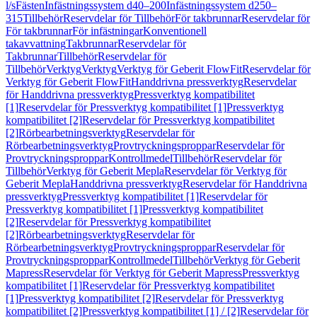
l/s
Fästen
Infästningssystem d40–200
Infästningssystem d250–
315
Tillbehör
Reservdelar för Tillbehör
För takbrunnar
Reservdelar för
För takbrunnar
För infästningar
Konventionell
takavvattning
Takbrunnar
Reservdelar för
Takbrunnar
Tillbehör
Reservdelar för
Tillbehör
Verktyg
Verktyg
Verktyg för Geberit FlowFit
Reservdelar för
Verktyg för Geberit FlowFit
Handdrivna pressverktyg
Reservdelar
för Handdrivna pressverktyg
Pressverktyg kompatibilitet
[1]
Reservdelar för Pressverktyg kompatibilitet [1]
Pressverktyg
kompatibilitet [2]
Reservdelar för Pressverktyg kompatibilitet
[2]
Rörbearbetningsverktyg
Reservdelar för
Rörbearbetningsverktyg
Provtryckningsproppar
Reservdelar för
Provtryckningsproppar
Kontrollmedel
Tillbehör
Reservdelar för
Tillbehör
Verktyg för Geberit Mepla
Reservdelar för Verktyg för
Geberit Mepla
Handdrivna pressverktyg
Reservdelar för Handdrivna
pressverktyg
Pressverktyg kompatibilitet [1]
Reservdelar för
Pressverktyg kompatibilitet [1]
Pressverktyg kompatibilitet
[2]
Reservdelar för Pressverktyg kompatibilitet
[2]
Rörbearbetningsverktyg
Reservdelar för
Rörbearbetningsverktyg
Provtryckningsproppar
Reservdelar för
Provtryckningsproppar
Kontrollmedel
Tillbehör
Verktyg för Geberit
Mapress
Reservdelar för Verktyg för Geberit Mapress
Pressverktyg
kompatibilitet [1]
Reservdelar för Pressverktyg kompatibilitet
[1]
Pressverktyg kompatibilitet [2]
Reservdelar för Pressverktyg
kompatibilitet [2]
Pressverktyg kompatibilitet [1] / [2]
Reservdelar för