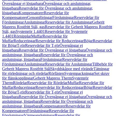
Övergångar ej löstagbara
Övergångar och anslutningar,
löstagbara
Reservdelar för Övergångar och anslutningar,
löstagbara
Kompensatorer
Reservdelar för
Kompensatorer
Genomföringar
Förslutningar
Reservdelar för
Förslutningar
Anslutningar
Reservdelar för Anslutningar
Geberit
Mapress Rostfritt Stål, gas
Reservdelar för Geberit Mapress Rostfritt
Stål, gas
Systemrör 1.4401
Reservdelar för Systemrör
1.4401
Rörnipplar
Muffar
Reservdelar för
Muffar
Reduceringar
Reservdelar för Reduceringar
Böjar
Reservdelar
för Böjar
T-rör
Reservdelar för T-rör
Övergångar ej
löstagbara
Reservdelar för Övergångar ej löstagbara
Övergångar och
anslutningar, löstagbara
Reservdelar för Övergångar och
anslutningar, löstagbara
Förslutningar
Reservdelar för
Förslutningar
Anslutningar
Reservdelar för Anslutningar
Tillbehör för
Geberit Mapress Rostfritt Stål
Skyddskåpor med rörände
Tätningar
för rörledningar och rördelar
Rörfästen
Systempackningar
Set skruv
för flänskopplingar
Geberit Mapress Therm
Systemrör
Therm
Rördelar
Reservdelar för Rördelar
Muffar
Reservdelar för
Muffar
Reduceringar
Reservdelar för Reduceringar
Böjar
Reservdelar
för Böjar
T-rör
Reservdelar för T-rör
Övergångar ej
löstagbara
Reservdelar för Övergångar ej löstagbara
Övergångar och
anslutningar, löstagbara
Reservdelar för Övergångar och
anslutningar, löstagbara
Kompensatorer
Reservdelar för
Kompensatorer
Förslutningar
Reservdelar för
Förslutningar
Värmeanslutningar
Reservdelar för