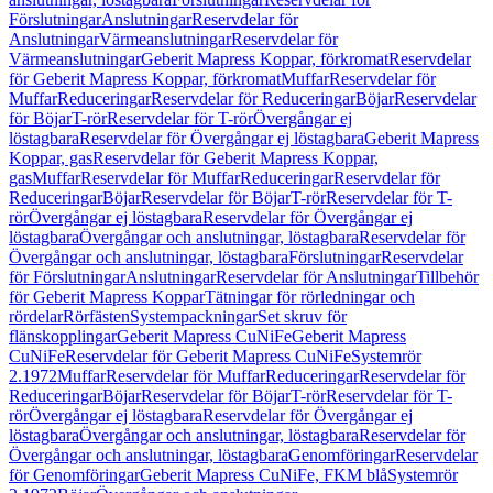
Förslutningar
Anslutningar
Reservdelar för
Anslutningar
Värmeanslutningar
Reservdelar för
Värmeanslutningar
Geberit Mapress Koppar, förkromat
Reservdelar
för Geberit Mapress Koppar, förkromat
Muffar
Reservdelar för
Muffar
Reduceringar
Reservdelar för Reduceringar
Böjar
Reservdelar
för Böjar
T-rör
Reservdelar för T-rör
Övergångar ej
löstagbara
Reservdelar för Övergångar ej löstagbara
Geberit Mapress
Koppar, gas
Reservdelar för Geberit Mapress Koppar,
gas
Muffar
Reservdelar för Muffar
Reduceringar
Reservdelar för
Reduceringar
Böjar
Reservdelar för Böjar
T-rör
Reservdelar för T-
rör
Övergångar ej löstagbara
Reservdelar för Övergångar ej
löstagbara
Övergångar och anslutningar, löstagbara
Reservdelar för
Övergångar och anslutningar, löstagbara
Förslutningar
Reservdelar
för Förslutningar
Anslutningar
Reservdelar för Anslutningar
Tillbehör
för Geberit Mapress Koppar
Tätningar för rörledningar och
rördelar
Rörfästen
Systempackningar
Set skruv för
flänskopplingar
Geberit Mapress CuNiFe
Geberit Mapress
CuNiFe
Reservdelar för Geberit Mapress CuNiFe
Systemrör
2.1972
Muffar
Reservdelar för Muffar
Reduceringar
Reservdelar för
Reduceringar
Böjar
Reservdelar för Böjar
T-rör
Reservdelar för T-
rör
Övergångar ej löstagbara
Reservdelar för Övergångar ej
löstagbara
Övergångar och anslutningar, löstagbara
Reservdelar för
Övergångar och anslutningar, löstagbara
Genomföringar
Reservdelar
för Genomföringar
Geberit Mapress CuNiFe, FKM blå
Systemrör