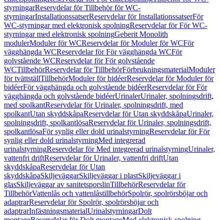
styrningar
Reservdelar för Tillbehör för WC-
styrningar
Installationssatser
Reservdelar för Installationssatser
För
WC-styrningar med elektronisk spolning
Reservdelar för För WC-
styrningar med elektronisk spolning
Geberit Monolith
moduler
Moduler för WC
Reservdelar för Moduler för WC
För
vägghängda WC
Reservdelar för För vägghängda WC
För
golvstående WC
Reservdelar för För golvstående
WC
Tillbehör
Reservdelar för Tillbehör
Förbrukningsmaterial
Moduler
för tvättställ
Tillbehör
Moduler för bidéer
Reservdelar för Moduler för
bidéer
För vägghängda och golvstående bidéer
Reservdelar för För
vägghängda och golvstående bidéer
Urinaler
Urinaler, spolningsdrift,
med spolkant
Reservdelar för Urinaler, spolningsdrift, med
spolkant
Utan skyddskåpa
Reservdelar för Utan skyddskåpa
Urinaler,
spolningsdrift, spolkantlösa
Reservdelar för Urinaler, spolningsdrift,
spolkantlösa
För synlig eller dold urinalstyrning
Reservdelar för För
synlig eller dold urinalstyrning
Med integrerad
urinalstyrning
Reservdelar för Med integrerad urinalstyrning
Urinaler,
vattenfri drift
Reservdelar för Urinaler, vattenfri drift
Utan
skyddskåpa
Reservdelar för Utan
skyddskåpa
Skiljeväggar
Skiljeväggar i plast
Skiljeväggar i
glas
Skiljeväggar av sanitetsporslin
Tillbehör
Reservdelar för
Tillbehör
Vattenlås och vattenlåstillbehör
Spolrör, spolrörsböjar och
adaptrar
Reservdelar för Spolrör, spolrörsböjar och
adaptrar
Infästningsmaterial
Urinalstyrningar
Dolt
montage
Reservdelar för Dolt montage
Med elektronisk spolning,