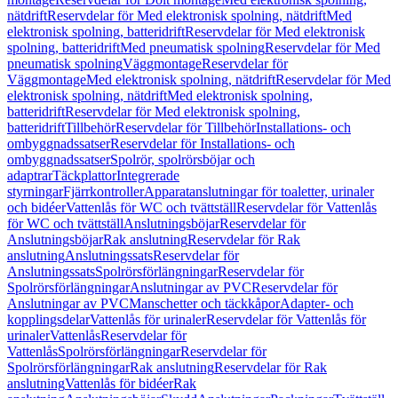
nätdrift
Reservdelar för Med elektronisk spolning, nätdrift
Med
elektronisk spolning, batteridrift
Reservdelar för Med elektronisk
spolning, batteridrift
Med pneumatisk spolning
Reservdelar för Med
pneumatisk spolning
Väggmontage
Reservdelar för
Väggmontage
Med elektronisk spolning, nätdrift
Reservdelar för Med
elektronisk spolning, nätdrift
Med elektronisk spolning,
batteridrift
Reservdelar för Med elektronisk spolning,
batteridrift
Tillbehör
Reservdelar för Tillbehör
Installations- och
ombyggnadssatser
Reservdelar för Installations- och
ombyggnadssatser
Spolrör, spolrörsböjar och
adaptrar
Täckplattor
Integrerade
styrningar
Fjärrkontroller
Apparatanslutningar för toaletter, urinaler
och bidéer
Vattenlås för WC och tvättställ
Reservdelar för Vattenlås
för WC och tvättställ
Anslutningsböjar
Reservdelar för
Anslutningsböjar
Rak anslutning
Reservdelar för Rak
anslutning
Anslutningssats
Reservdelar för
Anslutningssats
Spolrörsförlängningar
Reservdelar för
Spolrörsförlängningar
Anslutningar av PVC
Reservdelar för
Anslutningar av PVC
Manschetter och täckkåpor
Adapter- och
kopplingsdelar
Vattenlås för urinaler
Reservdelar för Vattenlås för
urinaler
Vattenlås
Reservdelar för
Vattenlås
Spolrörsförlängningar
Reservdelar för
Spolrörsförlängningar
Rak anslutning
Reservdelar för Rak
anslutning
Vattenlås för bidéer
Rak