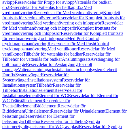
avlopp
Reservdelar för Propp för avlopp
Vattenlås för badkar,
d52
Reservdelar för Vattenlås för badkar, d52
Med
vredmanövrering
Reservdelar för Med vredmanövrering
Komplett
frontsats för vredmanövrering
Reservdelar för Komplett frontsats för
vredmanövrering
Med vredmanövrering och inloppsrör
Reservdelar
för Med vredmanövrering och inloppsrör
Komplett frontsats för
vredmanövrering och inloppsrör
Reservdelar för Komplett frontsats
för vredmanövrering och inloppsrör
Med PushControl
tryckknappsmanövrering
Reservdelar för Med PushControl
tryckknappsmanövrering
Med ventilkonor
Reservdelar för Med
ventilkonor
Tillbehör för vattenlås för badkar
Reservdelar för
Tillbehör för vattenlås för badkar
Anslutningssats
Avstängning för
dolt montage
Reservdelar för Avstängning för dolt
montage
Vattenanslutningar
Installations- och spolsystem
Geberit
Duofix
Systemväggar
Reservdelar för
Systemväggar
Installationssystem
Reservdelar för
Installationssystem
Tillbehör
Reservdelar för
Tillbehör
Installationselement
Reservdelar för
Installationselement
Element för WC
Reservdelar för Element för
WC
Tvättställselement
Reservdelar för
Tvättställselement
Bidéelement
Reservdelar för
Bidéelement
Urinalelement
Reservdelar för Urinalelement
Element för
belastningar
Reservdelar för Element för
belastningar
Tillbehör
Reservdelar för Tillbehör
Synliga
cisterner
Synliga cisterner för WC, av plast
Reservdelar för Synliga