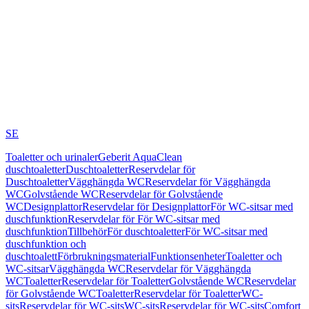
SE
Toaletter och urinaler
Geberit AquaClean
duschtoaletter
Duschtoaletter
Reservdelar för
Duschtoaletter
Vägghängda WC
Reservdelar för Vägghängda
WC
Golvstående WC
Reservdelar för Golvstående
WC
Designplattor
Reservdelar för Designplattor
För WC-sitsar med
duschfunktion
Reservdelar för För WC-sitsar med
duschfunktion
Tillbehör
För duschtoaletter
För WC-sitsar med
duschfunktion och
duschtoalett
Förbrukningsmaterial
Funktionsenheter
Toaletter och
WC-sitsar
Vägghängda WC
Reservdelar för Vägghängda
WC
Toaletter
Reservdelar för Toaletter
Golvstående WC
Reservdelar
för Golvstående WC
Toaletter
Reservdelar för Toaletter
WC-
sits
Reservdelar för WC-sits
WC-sits
Reservdelar för WC-sits
Comfort