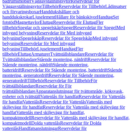
badrumsmöbler
Väggavställningsytor
Reservdelar för
Väggavställningsytor
Tillbehör
Reservdelar för Tillbehör
Lådinsatser
och förvaringsboxar
Handdukshållare och
handdukskrokar
Ljuselement
Hållare för bänkskivor
Handtag
Set
fotstöd
Magnettavlor
Eluttag
Reservdelar för Eluttag
Fler
tillbehör
Speglar och spegelskåp
Spegel
Reservdelar för Spegel
Med
inbyggd belysning
Reservdelar för Med inbyggd
belysning
Spegelskåp
Reservdelar för Spegelskåp
Med inbyggd
belysning
Reservdelar för Med inbyggd
belysning
Tillbehör
Ljuselement
Handtag
Fler
tillbehör
Eluttag
Armaturer
Tvättställsblandare
Reservdelar för
Tvättställsblandare
Stående montering, nätdrift
Reservdelar för
Stående montering, nätdrift
Stående montering,
batteridrift
Reservdelar för Stående montering, batteridrift
Stående
montering, generatordrift
Reservdelar för Stående montering,
generatordrift
Tillbehör
Reservdelar för Tillbehör
För
tvättställsblandare
Reservdelar för För
tvättställsblandare
Apparatanslutningar för tvättområde, köksvask,
enheter och tvättställ
Vattenlås för handfat
Reservdelar för Vattenlås
för handfat
Vattenlås
Reservdelar för Vattenlås
Vattenlås med
skiljevägg för handfat
Reservdelar för Vattenlås med skiljevägg för
handfat
Vattenlås med skiljevägg för handfat,
kompaktmodell
Reservdelar för Vattenlås med skiljevägg för handfat,
kompaktmodell
Dolda vattenlås
Reservdelar för Dolda
vattenlås
Handfatsanslutningar
Reservdelar för