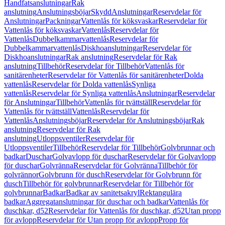
Handfatsanslutningar
Rak
anslutning
Anslutningsböjar
Skydd
Anslutningar
Reservdelar för
Anslutningar
Packningar
Vattenlås för köksvaskar
Reservdelar för
Vattenlås för köksvaskar
Vattenlås
Reservdelar för
Vattenlås
Dubbelkammarvattenlås
Reservdelar för
Dubbelkammarvattenlås
Diskhoanslutningar
Reservdelar för
Diskhoanslutningar
Rak anslutning
Reservdelar för Rak
anslutning
Tillbehör
Reservdelar för Tillbehör
Vattenlås för
sanitärenheter
Reservdelar för Vattenlås för sanitärenheter
Dolda
vattenlås
Reservdelar för Dolda vattenlås
Synliga
vattenlås
Reservdelar för Synliga vattenlås
Anslutningar
Reservdelar
för Anslutningar
Tillbehör
Vattenlås för tvättställ
Reservdelar för
Vattenlås för tvättställ
Vattenlås
Reservdelar för
Vattenlås
Anslutningsböjar
Reservdelar för Anslutningsböjar
Rak
anslutning
Reservdelar för Rak
anslutning
Utloppsventiler
Reservdelar för
Utloppsventiler
Tillbehör
Reservdelar för Tillbehör
Golvbrunnar och
badkar
Duschar
Golvavlopp för duschar
Reservdelar för Golvavlopp
för duschar
Golvränna
Reservdelar för Golvränna
Tillbehör för
golvrännor
Golvbrunn för dusch
Reservdelar för Golvbrunn för
dusch
Tillbehör för golvbrunnar
Reservdelar för Tillbehör för
golvbrunnar
Badkar
Badkar av sanitetsakryl
Rektangulära
badkar
Aggregatanslutningar för duschar och badkar
Vattenlås för
duschkar, d52
Reservdelar för Vattenlås för duschkar, d52
Utan propp
för avlopp
Reservdelar för Utan propp för avlopp
Propp för