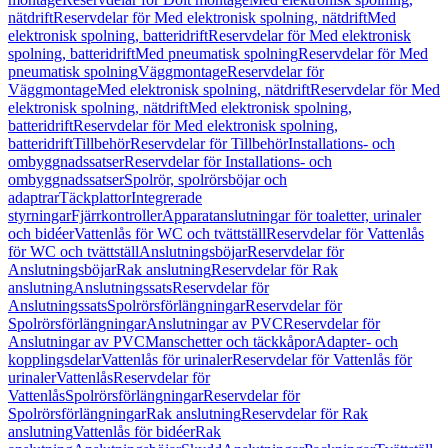
nätdrift
Reservdelar för Med elektronisk spolning, nätdrift
Med
elektronisk spolning, batteridrift
Reservdelar för Med elektronisk
spolning, batteridrift
Med pneumatisk spolning
Reservdelar för Med
pneumatisk spolning
Väggmontage
Reservdelar för
Väggmontage
Med elektronisk spolning, nätdrift
Reservdelar för Med
elektronisk spolning, nätdrift
Med elektronisk spolning,
batteridrift
Reservdelar för Med elektronisk spolning,
batteridrift
Tillbehör
Reservdelar för Tillbehör
Installations- och
ombyggnadssatser
Reservdelar för Installations- och
ombyggnadssatser
Spolrör, spolrörsböjar och
adaptrar
Täckplattor
Integrerade
styrningar
Fjärrkontroller
Apparatanslutningar för toaletter, urinaler
och bidéer
Vattenlås för WC och tvättställ
Reservdelar för Vattenlås
för WC och tvättställ
Anslutningsböjar
Reservdelar för
Anslutningsböjar
Rak anslutning
Reservdelar för Rak
anslutning
Anslutningssats
Reservdelar för
Anslutningssats
Spolrörsförlängningar
Reservdelar för
Spolrörsförlängningar
Anslutningar av PVC
Reservdelar för
Anslutningar av PVC
Manschetter och täckkåpor
Adapter- och
kopplingsdelar
Vattenlås för urinaler
Reservdelar för Vattenlås för
urinaler
Vattenlås
Reservdelar för
Vattenlås
Spolrörsförlängningar
Reservdelar för
Spolrörsförlängningar
Rak anslutning
Reservdelar för Rak
anslutning
Vattenlås för bidéer
Rak