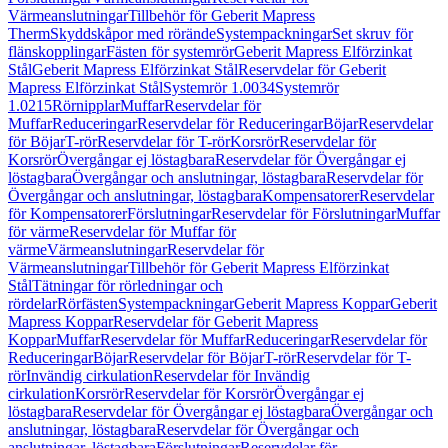
Värmeanslutningar
Tillbehör för Geberit Mapress
Therm
Skyddskåpor med rörände
Systempackningar
Set skruv för
flänskopplingar
Fästen för systemrör
Geberit Mapress Elförzinkat
Stål
Geberit Mapress Elförzinkat Stål
Reservdelar för Geberit
Mapress Elförzinkat Stål
Systemrör 1.0034
Systemrör
1.0215
Rörnipplar
Muffar
Reservdelar för
Muffar
Reduceringar
Reservdelar för Reduceringar
Böjar
Reservdelar
för Böjar
T-rör
Reservdelar för T-rör
Korsrör
Reservdelar för
Korsrör
Övergångar ej löstagbara
Reservdelar för Övergångar ej
löstagbara
Övergångar och anslutningar, löstagbara
Reservdelar för
Övergångar och anslutningar, löstagbara
Kompensatorer
Reservdelar
för Kompensatorer
Förslutningar
Reservdelar för Förslutningar
Muffar
för värme
Reservdelar för Muffar för
värme
Värmeanslutningar
Reservdelar för
Värmeanslutningar
Tillbehör för Geberit Mapress Elförzinkat
Stål
Tätningar för rörledningar och
rördelar
Rörfästen
Systempackningar
Geberit Mapress Koppar
Geberit
Mapress Koppar
Reservdelar för Geberit Mapress
Koppar
Muffar
Reservdelar för Muffar
Reduceringar
Reservdelar för
Reduceringar
Böjar
Reservdelar för Böjar
T-rör
Reservdelar för T-
rör
Invändig cirkulation
Reservdelar för Invändig
cirkulation
Korsrör
Reservdelar för Korsrör
Övergångar ej
löstagbara
Reservdelar för Övergångar ej löstagbara
Övergångar och
anslutningar, löstagbara
Reservdelar för Övergångar och
anslutningar, löstagbara
Förslutningar
Reservdelar för