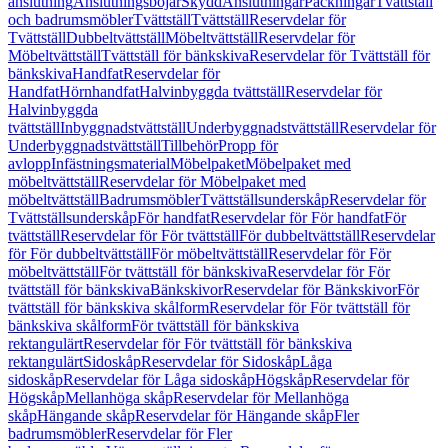
anslutning
Anslutningsböjar
Skydd
Anslutningar
Packningar
Tvättställ
och badrumsmöbler
Tvättställ
Tvättställ
Reservdelar för
Tvättställ
Dubbeltvättställ
Möbeltvättställ
Reservdelar för
Möbeltvättställ
Tvättställ för bänkskiva
Reservdelar för Tvättställ för
bänkskiva
Handfat
Reservdelar för
Handfat
Hörnhandfat
Halvinbyggda tvättställ
Reservdelar för
Halvinbyggda
tvättställ
Inbyggnadstvättställ
Underbyggnadstvättställ
Reservdelar för
Underbyggnadstvättställ
Tillbehör
Propp för
avlopp
Infästningsmaterial
Möbelpaket
Möbelpaket med
möbeltvättställ
Reservdelar för Möbelpaket med
möbeltvättställ
Badrumsmöbler
Tvättställsunderskåp
Reservdelar för
Tvättställsunderskåp
För handfat
Reservdelar för För handfat
För
tvättställ
Reservdelar för För tvättställ
För dubbeltvättställ
Reservdelar
för För dubbeltvättställ
För möbeltvättställ
Reservdelar för För
möbeltvättställ
För tvättställ för bänkskiva
Reservdelar för För
tvättställ för bänkskiva
Bänkskivor
Reservdelar för Bänkskivor
För
tvättställ för bänkskiva skålform
Reservdelar för För tvättställ för
bänkskiva skålform
För tvättställ för bänkskiva
rektangulärt
Reservdelar för För tvättställ för bänkskiva
rektangulärt
Sidoskåp
Reservdelar för Sidoskåp
Låga
sidoskåp
Reservdelar för Låga sidoskåp
Högskåp
Reservdelar för
Högskåp
Mellanhöga skåp
Reservdelar för Mellanhöga
skåp
Hängande skåp
Reservdelar för Hängande skåp
Fler
badrumsmöbler
Reservdelar för Fler