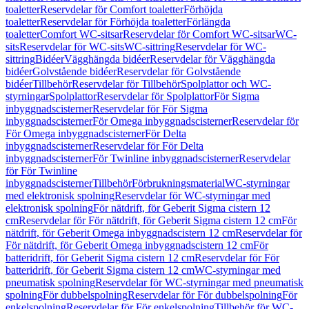
toaletter
Reservdelar för Comfort toaletter
Förhöjda
toaletter
Reservdelar för Förhöjda toaletter
Förlängda
toaletter
Comfort WC-sitsar
Reservdelar för Comfort WC-sitsar
WC-
sits
Reservdelar för WC-sits
WC-sittring
Reservdelar för WC-
sittring
Bidéer
Vägghängda bidéer
Reservdelar för Vägghängda
bidéer
Golvstående bidéer
Reservdelar för Golvstående
bidéer
Tillbehör
Reservdelar för Tillbehör
Spolplattor och WC-
styrningar
Spolplattor
Reservdelar för Spolplattor
För Sigma
inbyggnadscisterner
Reservdelar för För Sigma
inbyggnadscisterner
För Omega inbyggnadscisterner
Reservdelar för
För Omega inbyggnadscisterner
För Delta
inbyggnadscisterner
Reservdelar för För Delta
inbyggnadscisterner
För Twinline inbyggnadscisterner
Reservdelar
för För Twinline
inbyggnadscisterner
Tillbehör
Förbrukningsmaterial
WC-styrningar
med elektronisk spolning
Reservdelar för WC-styrningar med
elektronisk spolning
För nätdrift, för Geberit Sigma cistern 12
cm
Reservdelar för För nätdrift, för Geberit Sigma cistern 12 cm
För
nätdrift, för Geberit Omega inbyggnadscistern 12 cm
Reservdelar för
För nätdrift, för Geberit Omega inbyggnadscistern 12 cm
För
batteridrift, för Geberit Sigma cistern 12 cm
Reservdelar för För
batteridrift, för Geberit Sigma cistern 12 cm
WC-styrningar med
pneumatisk spolning
Reservdelar för WC-styrningar med pneumatisk
spolning
För dubbelspolning
Reservdelar för För dubbelspolning
För
enkelspolning
Reservdelar för För enkelspolning
Tillbehör för WC-