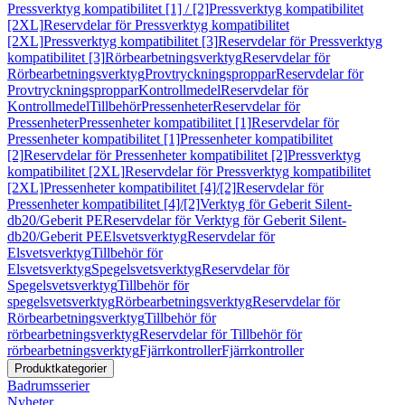
Pressverktyg kompatibilitet [1] / [2]
Pressverktyg kompatibilitet
[2XL]
Reservdelar för Pressverktyg kompatibilitet
[2XL]
Pressverktyg kompatibilitet [3]
Reservdelar för Pressverktyg
kompatibilitet [3]
Rörbearbetningsverktyg
Reservdelar för
Rörbearbetningsverktyg
Provtryckningsproppar
Reservdelar för
Provtryckningsproppar
Kontrollmedel
Reservdelar för
Kontrollmedel
Tillbehör
Pressenheter
Reservdelar för
Pressenheter
Pressenheter kompatibilitet [1]
Reservdelar för
Pressenheter kompatibilitet [1]
Pressenheter kompatibilitet
[2]
Reservdelar för Pressenheter kompatibilitet [2]
Pressverktyg
kompatibilitet [2XL]
Reservdelar för Pressverktyg kompatibilitet
[2XL]
Pressenheter kompatibilitet [4]/[2]
Reservdelar för
Pressenheter kompatibilitet [4]/[2]
Verktyg för Geberit Silent-
db20/Geberit PE
Reservdelar för Verktyg för Geberit Silent-
db20/Geberit PE
Elsvetsverktyg
Reservdelar för
Elsvetsverktyg
Tillbehör för
Elsvetsverktyg
Spegelsvetsverktyg
Reservdelar för
Spegelsvetsverktyg
Tillbehör för
spegelsvetsverktyg
Rörbearbetningsverktyg
Reservdelar för
Rörbearbetningsverktyg
Tillbehör för
rörbearbetningsverktyg
Reservdelar för Tillbehör för
rörbearbetningsverktyg
Fjärrkontroller
Fjärrkontroller
Produktkategorier
Badrumsserier
Nyheter