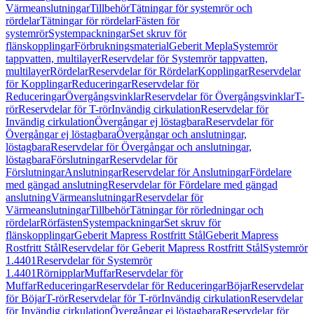
Värmeanslutningar
Tillbehör
Tätningar för systemrör och
rördelar
Tätningar för rördelar
Fästen för
systemrör
Systempackningar
Set skruv för
flänskopplingar
Förbrukningsmaterial
Geberit Mepla
Systemrör
tappvatten, multilayer
Reservdelar för Systemrör tappvatten,
multilayer
Rördelar
Reservdelar för Rördelar
Kopplingar
Reservdelar
för Kopplingar
Reduceringar
Reservdelar för
Reduceringar
Övergångsvinklar
Reservdelar för Övergångsvinklar
T-
rör
Reservdelar för T-rör
Invändig cirkulation
Reservdelar för
Invändig cirkulation
Övergångar ej löstagbara
Reservdelar för
Övergångar ej löstagbara
Övergångar och anslutningar,
löstagbara
Reservdelar för Övergångar och anslutningar,
löstagbara
Förslutningar
Reservdelar för
Förslutningar
Anslutningar
Reservdelar för Anslutningar
Fördelare
med gängad anslutning
Reservdelar för Fördelare med gängad
anslutning
Värmeanslutningar
Reservdelar för
Värmeanslutningar
Tillbehör
Tätningar för rörledningar och
rördelar
Rörfästen
Systempackningar
Set skruv för
flänskopplingar
Geberit Mapress Rostfritt Stål
Geberit Mapress
Rostfritt Stål
Reservdelar för Geberit Mapress Rostfritt Stål
Systemrör
1.4401
Reservdelar för Systemrör
1.4401
Rörnipplar
Muffar
Reservdelar för
Muffar
Reduceringar
Reservdelar för Reduceringar
Böjar
Reservdelar
för Böjar
T-rör
Reservdelar för T-rör
Invändig cirkulation
Reservdelar
för Invändig cirkulation
Övergångar ej löstagbara
Reservdelar för