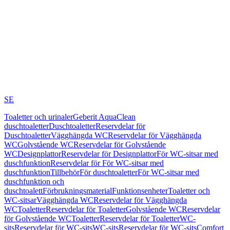
SE
Toaletter och urinaler
Geberit AquaClean
duschtoaletter
Duschtoaletter
Reservdelar för
Duschtoaletter
Vägghängda WC
Reservdelar för Vägghängda
WC
Golvstående WC
Reservdelar för Golvstående
WC
Designplattor
Reservdelar för Designplattor
För WC-sitsar med
duschfunktion
Reservdelar för För WC-sitsar med
duschfunktion
Tillbehör
För duschtoaletter
För WC-sitsar med
duschfunktion och
duschtoalett
Förbrukningsmaterial
Funktionsenheter
Toaletter och
WC-sitsar
Vägghängda WC
Reservdelar för Vägghängda
WC
Toaletter
Reservdelar för Toaletter
Golvstående WC
Reservdelar
för Golvstående WC
Toaletter
Reservdelar för Toaletter
WC-
sits
Reservdelar för WC-sits
WC-sits
Reservdelar för WC-sits
Comfort