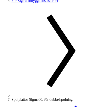
För Sigma inbyggnadscisterner
Spolplattor Sigma60, för dubbelspolning