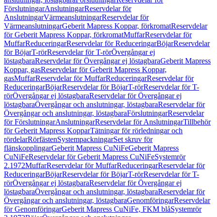
Förslutningar
Anslutningar
Reservdelar för
Anslutningar
Värmeanslutningar
Reservdelar för
Värmeanslutningar
Geberit Mapress Koppar, förkromat
Reservdelar
för Geberit Mapress Koppar, förkromat
Muffar
Reservdelar för
Muffar
Reduceringar
Reservdelar för Reduceringar
Böjar
Reservdelar
för Böjar
T-rör
Reservdelar för T-rör
Övergångar ej
löstagbara
Reservdelar för Övergångar ej löstagbara
Geberit Mapress
Koppar, gas
Reservdelar för Geberit Mapress Koppar,
gas
Muffar
Reservdelar för Muffar
Reduceringar
Reservdelar för
Reduceringar
Böjar
Reservdelar för Böjar
T-rör
Reservdelar för T-
rör
Övergångar ej löstagbara
Reservdelar för Övergångar ej
löstagbara
Övergångar och anslutningar, löstagbara
Reservdelar för
Övergångar och anslutningar, löstagbara
Förslutningar
Reservdelar
för Förslutningar
Anslutningar
Reservdelar för Anslutningar
Tillbehör
för Geberit Mapress Koppar
Tätningar för rörledningar och
rördelar
Rörfästen
Systempackningar
Set skruv för
flänskopplingar
Geberit Mapress CuNiFe
Geberit Mapress
CuNiFe
Reservdelar för Geberit Mapress CuNiFe
Systemrör
2.1972
Muffar
Reservdelar för Muffar
Reduceringar
Reservdelar för
Reduceringar
Böjar
Reservdelar för Böjar
T-rör
Reservdelar för T-
rör
Övergångar ej löstagbara
Reservdelar för Övergångar ej
löstagbara
Övergångar och anslutningar, löstagbara
Reservdelar för
Övergångar och anslutningar, löstagbara
Genomföringar
Reservdelar
för Genomföringar
Geberit Mapress CuNiFe, FKM blå
Systemrör