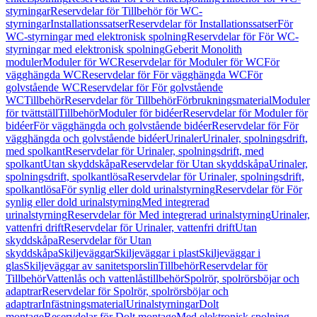
styrningar
Reservdelar för Tillbehör för WC-
styrningar
Installationssatser
Reservdelar för Installationssatser
För
WC-styrningar med elektronisk spolning
Reservdelar för För WC-
styrningar med elektronisk spolning
Geberit Monolith
moduler
Moduler för WC
Reservdelar för Moduler för WC
För
vägghängda WC
Reservdelar för För vägghängda WC
För
golvstående WC
Reservdelar för För golvstående
WC
Tillbehör
Reservdelar för Tillbehör
Förbrukningsmaterial
Moduler
för tvättställ
Tillbehör
Moduler för bidéer
Reservdelar för Moduler för
bidéer
För vägghängda och golvstående bidéer
Reservdelar för För
vägghängda och golvstående bidéer
Urinaler
Urinaler, spolningsdrift,
med spolkant
Reservdelar för Urinaler, spolningsdrift, med
spolkant
Utan skyddskåpa
Reservdelar för Utan skyddskåpa
Urinaler,
spolningsdrift, spolkantlösa
Reservdelar för Urinaler, spolningsdrift,
spolkantlösa
För synlig eller dold urinalstyrning
Reservdelar för För
synlig eller dold urinalstyrning
Med integrerad
urinalstyrning
Reservdelar för Med integrerad urinalstyrning
Urinaler,
vattenfri drift
Reservdelar för Urinaler, vattenfri drift
Utan
skyddskåpa
Reservdelar för Utan
skyddskåpa
Skiljeväggar
Skiljeväggar i plast
Skiljeväggar i
glas
Skiljeväggar av sanitetsporslin
Tillbehör
Reservdelar för
Tillbehör
Vattenlås och vattenlåstillbehör
Spolrör, spolrörsböjar och
adaptrar
Reservdelar för Spolrör, spolrörsböjar och
adaptrar
Infästningsmaterial
Urinalstyrningar
Dolt
montage
Reservdelar för Dolt montage
Med elektronisk spolning,