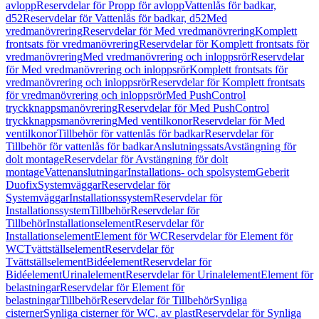
avlopp
Reservdelar för Propp för avlopp
Vattenlås för badkar,
d52
Reservdelar för Vattenlås för badkar, d52
Med
vredmanövrering
Reservdelar för Med vredmanövrering
Komplett
frontsats för vredmanövrering
Reservdelar för Komplett frontsats för
vredmanövrering
Med vredmanövrering och inloppsrör
Reservdelar
för Med vredmanövrering och inloppsrör
Komplett frontsats för
vredmanövrering och inloppsrör
Reservdelar för Komplett frontsats
för vredmanövrering och inloppsrör
Med PushControl
tryckknappsmanövrering
Reservdelar för Med PushControl
tryckknappsmanövrering
Med ventilkonor
Reservdelar för Med
ventilkonor
Tillbehör för vattenlås för badkar
Reservdelar för
Tillbehör för vattenlås för badkar
Anslutningssats
Avstängning för
dolt montage
Reservdelar för Avstängning för dolt
montage
Vattenanslutningar
Installations- och spolsystem
Geberit
Duofix
Systemväggar
Reservdelar för
Systemväggar
Installationssystem
Reservdelar för
Installationssystem
Tillbehör
Reservdelar för
Tillbehör
Installationselement
Reservdelar för
Installationselement
Element för WC
Reservdelar för Element för
WC
Tvättställselement
Reservdelar för
Tvättställselement
Bidéelement
Reservdelar för
Bidéelement
Urinalelement
Reservdelar för Urinalelement
Element för
belastningar
Reservdelar för Element för
belastningar
Tillbehör
Reservdelar för Tillbehör
Synliga
cisterner
Synliga cisterner för WC, av plast
Reservdelar för Synliga