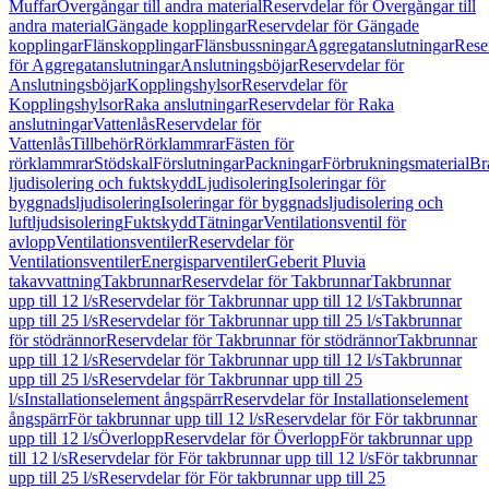
Muffar
Övergångar till andra material
Reservdelar för Övergångar till
andra material
Gängade kopplingar
Reservdelar för Gängade
kopplingar
Flänskopplingar
Flänsbussningar
Aggregatanslutningar
Rese
för Aggregatanslutningar
Anslutningsböjar
Reservdelar för
Anslutningsböjar
Kopplingshylsor
Reservdelar för
Kopplingshylsor
Raka anslutningar
Reservdelar för Raka
anslutningar
Vattenlås
Reservdelar för
Vattenlås
Tillbehör
Rörklammrar
Fästen för
rörklammrar
Stödskal
Förslutningar
Packningar
Förbrukningsmaterial
Br
ljudisolering och fuktskydd
Ljudisolering
Isoleringar för
byggnadsljudisolering
Isoleringar för byggnadsljudisolering och
luftljudsisolering
Fuktskydd
Tätningar
Ventilationsventil för
avlopp
Ventilationsventiler
Reservdelar för
Ventilationsventiler
Energisparventiler
Geberit Pluvia
takavvattning
Takbrunnar
Reservdelar för Takbrunnar
Takbrunnar
upp till 12 l/s
Reservdelar för Takbrunnar upp till 12 l/s
Takbrunnar
upp till 25 l/s
Reservdelar för Takbrunnar upp till 25 l/s
Takbrunnar
för stödrännor
Reservdelar för Takbrunnar för stödrännor
Takbrunnar
upp till 12 l/s
Reservdelar för Takbrunnar upp till 12 l/s
Takbrunnar
upp till 25 l/s
Reservdelar för Takbrunnar upp till 25
l/s
Installationselement ångspärr
Reservdelar för Installationselement
ångspärr
För takbrunnar upp till 12 l/s
Reservdelar för För takbrunnar
upp till 12 l/s
Överlopp
Reservdelar för Överlopp
För takbrunnar upp
till 12 l/s
Reservdelar för För takbrunnar upp till 12 l/s
För takbrunnar
upp till 25 l/s
Reservdelar för För takbrunnar upp till 25