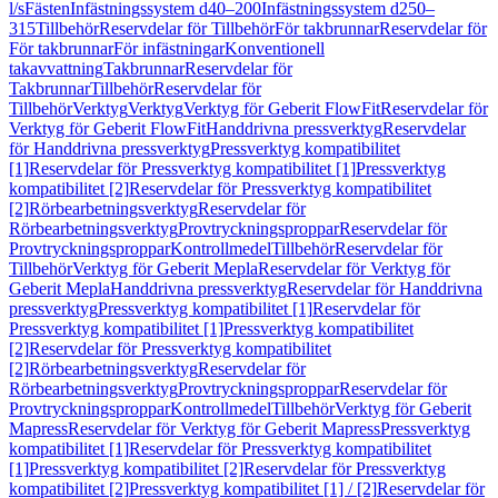
l/s
Fästen
Infästningssystem d40–200
Infästningssystem d250–
315
Tillbehör
Reservdelar för Tillbehör
För takbrunnar
Reservdelar för
För takbrunnar
För infästningar
Konventionell
takavvattning
Takbrunnar
Reservdelar för
Takbrunnar
Tillbehör
Reservdelar för
Tillbehör
Verktyg
Verktyg
Verktyg för Geberit FlowFit
Reservdelar för
Verktyg för Geberit FlowFit
Handdrivna pressverktyg
Reservdelar
för Handdrivna pressverktyg
Pressverktyg kompatibilitet
[1]
Reservdelar för Pressverktyg kompatibilitet [1]
Pressverktyg
kompatibilitet [2]
Reservdelar för Pressverktyg kompatibilitet
[2]
Rörbearbetningsverktyg
Reservdelar för
Rörbearbetningsverktyg
Provtryckningsproppar
Reservdelar för
Provtryckningsproppar
Kontrollmedel
Tillbehör
Reservdelar för
Tillbehör
Verktyg för Geberit Mepla
Reservdelar för Verktyg för
Geberit Mepla
Handdrivna pressverktyg
Reservdelar för Handdrivna
pressverktyg
Pressverktyg kompatibilitet [1]
Reservdelar för
Pressverktyg kompatibilitet [1]
Pressverktyg kompatibilitet
[2]
Reservdelar för Pressverktyg kompatibilitet
[2]
Rörbearbetningsverktyg
Reservdelar för
Rörbearbetningsverktyg
Provtryckningsproppar
Reservdelar för
Provtryckningsproppar
Kontrollmedel
Tillbehör
Verktyg för Geberit
Mapress
Reservdelar för Verktyg för Geberit Mapress
Pressverktyg
kompatibilitet [1]
Reservdelar för Pressverktyg kompatibilitet
[1]
Pressverktyg kompatibilitet [2]
Reservdelar för Pressverktyg
kompatibilitet [2]
Pressverktyg kompatibilitet [1] / [2]
Reservdelar för