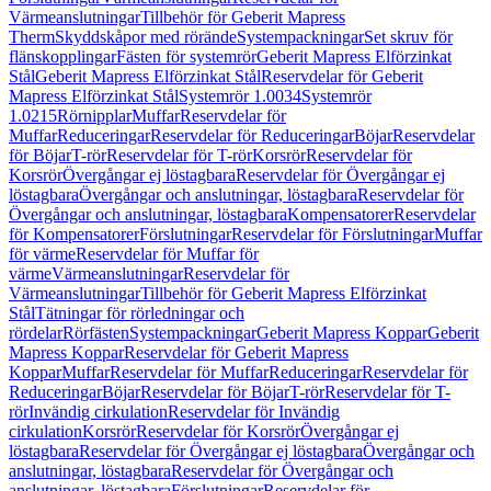
Värmeanslutningar
Tillbehör för Geberit Mapress
Therm
Skyddskåpor med rörände
Systempackningar
Set skruv för
flänskopplingar
Fästen för systemrör
Geberit Mapress Elförzinkat
Stål
Geberit Mapress Elförzinkat Stål
Reservdelar för Geberit
Mapress Elförzinkat Stål
Systemrör 1.0034
Systemrör
1.0215
Rörnipplar
Muffar
Reservdelar för
Muffar
Reduceringar
Reservdelar för Reduceringar
Böjar
Reservdelar
för Böjar
T-rör
Reservdelar för T-rör
Korsrör
Reservdelar för
Korsrör
Övergångar ej löstagbara
Reservdelar för Övergångar ej
löstagbara
Övergångar och anslutningar, löstagbara
Reservdelar för
Övergångar och anslutningar, löstagbara
Kompensatorer
Reservdelar
för Kompensatorer
Förslutningar
Reservdelar för Förslutningar
Muffar
för värme
Reservdelar för Muffar för
värme
Värmeanslutningar
Reservdelar för
Värmeanslutningar
Tillbehör för Geberit Mapress Elförzinkat
Stål
Tätningar för rörledningar och
rördelar
Rörfästen
Systempackningar
Geberit Mapress Koppar
Geberit
Mapress Koppar
Reservdelar för Geberit Mapress
Koppar
Muffar
Reservdelar för Muffar
Reduceringar
Reservdelar för
Reduceringar
Böjar
Reservdelar för Böjar
T-rör
Reservdelar för T-
rör
Invändig cirkulation
Reservdelar för Invändig
cirkulation
Korsrör
Reservdelar för Korsrör
Övergångar ej
löstagbara
Reservdelar för Övergångar ej löstagbara
Övergångar och
anslutningar, löstagbara
Reservdelar för Övergångar och
anslutningar, löstagbara
Förslutningar
Reservdelar för