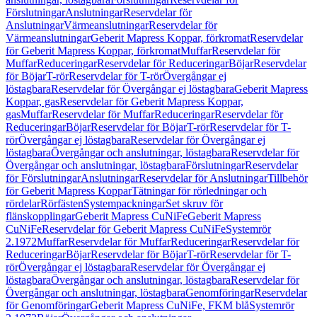
Förslutningar
Anslutningar
Reservdelar för
Anslutningar
Värmeanslutningar
Reservdelar för
Värmeanslutningar
Geberit Mapress Koppar, förkromat
Reservdelar
för Geberit Mapress Koppar, förkromat
Muffar
Reservdelar för
Muffar
Reduceringar
Reservdelar för Reduceringar
Böjar
Reservdelar
för Böjar
T-rör
Reservdelar för T-rör
Övergångar ej
löstagbara
Reservdelar för Övergångar ej löstagbara
Geberit Mapress
Koppar, gas
Reservdelar för Geberit Mapress Koppar,
gas
Muffar
Reservdelar för Muffar
Reduceringar
Reservdelar för
Reduceringar
Böjar
Reservdelar för Böjar
T-rör
Reservdelar för T-
rör
Övergångar ej löstagbara
Reservdelar för Övergångar ej
löstagbara
Övergångar och anslutningar, löstagbara
Reservdelar för
Övergångar och anslutningar, löstagbara
Förslutningar
Reservdelar
för Förslutningar
Anslutningar
Reservdelar för Anslutningar
Tillbehör
för Geberit Mapress Koppar
Tätningar för rörledningar och
rördelar
Rörfästen
Systempackningar
Set skruv för
flänskopplingar
Geberit Mapress CuNiFe
Geberit Mapress
CuNiFe
Reservdelar för Geberit Mapress CuNiFe
Systemrör
2.1972
Muffar
Reservdelar för Muffar
Reduceringar
Reservdelar för
Reduceringar
Böjar
Reservdelar för Böjar
T-rör
Reservdelar för T-
rör
Övergångar ej löstagbara
Reservdelar för Övergångar ej
löstagbara
Övergångar och anslutningar, löstagbara
Reservdelar för
Övergångar och anslutningar, löstagbara
Genomföringar
Reservdelar
för Genomföringar
Geberit Mapress CuNiFe, FKM blå
Systemrör