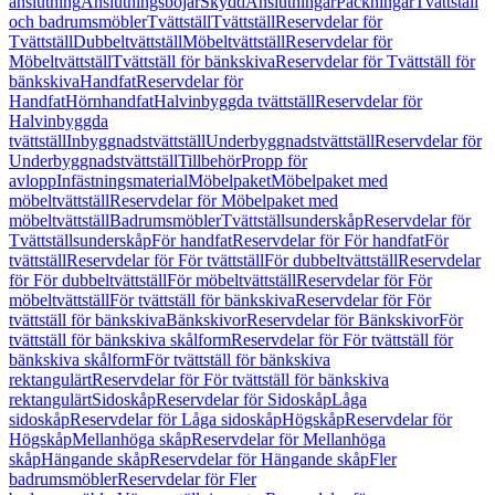
anslutning
Anslutningsböjar
Skydd
Anslutningar
Packningar
Tvättställ
och badrumsmöbler
Tvättställ
Tvättställ
Reservdelar för
Tvättställ
Dubbeltvättställ
Möbeltvättställ
Reservdelar för
Möbeltvättställ
Tvättställ för bänkskiva
Reservdelar för Tvättställ för
bänkskiva
Handfat
Reservdelar för
Handfat
Hörnhandfat
Halvinbyggda tvättställ
Reservdelar för
Halvinbyggda
tvättställ
Inbyggnadstvättställ
Underbyggnadstvättställ
Reservdelar för
Underbyggnadstvättställ
Tillbehör
Propp för
avlopp
Infästningsmaterial
Möbelpaket
Möbelpaket med
möbeltvättställ
Reservdelar för Möbelpaket med
möbeltvättställ
Badrumsmöbler
Tvättställsunderskåp
Reservdelar för
Tvättställsunderskåp
För handfat
Reservdelar för För handfat
För
tvättställ
Reservdelar för För tvättställ
För dubbeltvättställ
Reservdelar
för För dubbeltvättställ
För möbeltvättställ
Reservdelar för För
möbeltvättställ
För tvättställ för bänkskiva
Reservdelar för För
tvättställ för bänkskiva
Bänkskivor
Reservdelar för Bänkskivor
För
tvättställ för bänkskiva skålform
Reservdelar för För tvättställ för
bänkskiva skålform
För tvättställ för bänkskiva
rektangulärt
Reservdelar för För tvättställ för bänkskiva
rektangulärt
Sidoskåp
Reservdelar för Sidoskåp
Låga
sidoskåp
Reservdelar för Låga sidoskåp
Högskåp
Reservdelar för
Högskåp
Mellanhöga skåp
Reservdelar för Mellanhöga
skåp
Hängande skåp
Reservdelar för Hängande skåp
Fler
badrumsmöbler
Reservdelar för Fler