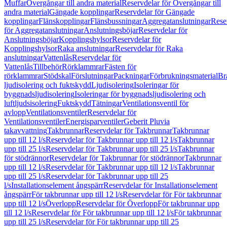
Muffar
Övergångar till andra material
Reservdelar för Övergångar till
andra material
Gängade kopplingar
Reservdelar för Gängade
kopplingar
Flänskopplingar
Flänsbussningar
Aggregatanslutningar
Rese
för Aggregatanslutningar
Anslutningsböjar
Reservdelar för
Anslutningsböjar
Kopplingshylsor
Reservdelar för
Kopplingshylsor
Raka anslutningar
Reservdelar för Raka
anslutningar
Vattenlås
Reservdelar för
Vattenlås
Tillbehör
Rörklammrar
Fästen för
rörklammrar
Stödskal
Förslutningar
Packningar
Förbrukningsmaterial
Br
ljudisolering och fuktskydd
Ljudisolering
Isoleringar för
byggnadsljudisolering
Isoleringar för byggnadsljudisolering och
luftljudsisolering
Fuktskydd
Tätningar
Ventilationsventil för
avlopp
Ventilationsventiler
Reservdelar för
Ventilationsventiler
Energisparventiler
Geberit Pluvia
takavvattning
Takbrunnar
Reservdelar för Takbrunnar
Takbrunnar
upp till 12 l/s
Reservdelar för Takbrunnar upp till 12 l/s
Takbrunnar
upp till 25 l/s
Reservdelar för Takbrunnar upp till 25 l/s
Takbrunnar
för stödrännor
Reservdelar för Takbrunnar för stödrännor
Takbrunnar
upp till 12 l/s
Reservdelar för Takbrunnar upp till 12 l/s
Takbrunnar
upp till 25 l/s
Reservdelar för Takbrunnar upp till 25
l/s
Installationselement ångspärr
Reservdelar för Installationselement
ångspärr
För takbrunnar upp till 12 l/s
Reservdelar för För takbrunnar
upp till 12 l/s
Överlopp
Reservdelar för Överlopp
För takbrunnar upp
till 12 l/s
Reservdelar för För takbrunnar upp till 12 l/s
För takbrunnar
upp till 25 l/s
Reservdelar för För takbrunnar upp till 25