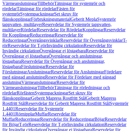
Värmeanslutningar
Tillbehör
Tätningar för systemrör och
rördelar
Tätningar för rördelar
Fästen för
systemrör
Systempackningar
Set skruv för
flänskopplingar
Förbrukningsmaterial
Geberit Mepla
Systemrör
tappvatten, multilayer
Reservdelar för Systemrör tappvatten,
multilayer
Rördelar
Reservdelar för Rördelar
Kopplingar
Reservdelar
för Kopplingar
Reduceringar
Reservdelar för
Reduceringar
Övergångsvinklar
Reservdelar för Övergångsvinklar
T-
rör
Reservdelar för T-rör
Invändig cirkulation
Reservdelar för
Invändig cirkulation
Övergångar ej löstagbara
Reservdelar för
Övergångar ej löstagbara
Övergångar och anslutningar,
löstagbara
Reservdelar för Övergångar och anslutningar,
löstagbara
Förslutningar
Reservdelar för
Förslutningar
Anslutningar
Reservdelar för Anslutningar
Fördelare
med gängad anslutning
Reservdelar för Fördelare med gängad
anslutning
Värmeanslutningar
Reservdelar för
Värmeanslutningar
Tillbehör
Tätningar för rörledningar och
rördelar
Rörfästen
Systempackningar
Set skruv för
flänskopplingar
Geberit Mapress Rostfritt Stål
Geberit Mapress
Rostfritt Stål
Reservdelar för Geberit Mapress Rostfritt Stål
Systemrör
1.4401
Reservdelar för Systemrör
1.4401
Rörnipplar
Muffar
Reservdelar för
Muffar
Reduceringar
Reservdelar för Reduceringar
Böjar
Reservdelar
för Böjar
T-rör
Reservdelar för T-rör
Invändig cirkulation
Reservdelar
för Invändig cirkulation
Övergångar ej löstagbara
Reservdelar för