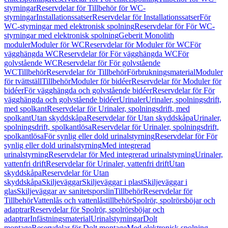
styrningar
Reservdelar för Tillbehör för WC-
styrningar
Installationssatser
Reservdelar för Installationssatser
För
WC-styrningar med elektronisk spolning
Reservdelar för För WC-
styrningar med elektronisk spolning
Geberit Monolith
moduler
Moduler för WC
Reservdelar för Moduler för WC
För
vägghängda WC
Reservdelar för För vägghängda WC
För
golvstående WC
Reservdelar för För golvstående
WC
Tillbehör
Reservdelar för Tillbehör
Förbrukningsmaterial
Moduler
för tvättställ
Tillbehör
Moduler för bidéer
Reservdelar för Moduler för
bidéer
För vägghängda och golvstående bidéer
Reservdelar för För
vägghängda och golvstående bidéer
Urinaler
Urinaler, spolningsdrift,
med spolkant
Reservdelar för Urinaler, spolningsdrift, med
spolkant
Utan skyddskåpa
Reservdelar för Utan skyddskåpa
Urinaler,
spolningsdrift, spolkantlösa
Reservdelar för Urinaler, spolningsdrift,
spolkantlösa
För synlig eller dold urinalstyrning
Reservdelar för För
synlig eller dold urinalstyrning
Med integrerad
urinalstyrning
Reservdelar för Med integrerad urinalstyrning
Urinaler,
vattenfri drift
Reservdelar för Urinaler, vattenfri drift
Utan
skyddskåpa
Reservdelar för Utan
skyddskåpa
Skiljeväggar
Skiljeväggar i plast
Skiljeväggar i
glas
Skiljeväggar av sanitetsporslin
Tillbehör
Reservdelar för
Tillbehör
Vattenlås och vattenlåstillbehör
Spolrör, spolrörsböjar och
adaptrar
Reservdelar för Spolrör, spolrörsböjar och
adaptrar
Infästningsmaterial
Urinalstyrningar
Dolt
montage
Reservdelar för Dolt montage
Med elektronisk spolning,