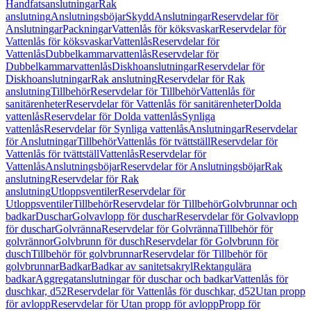
Handfatsanslutningar
Rak
anslutning
Anslutningsböjar
Skydd
Anslutningar
Reservdelar för
Anslutningar
Packningar
Vattenlås för köksvaskar
Reservdelar för
Vattenlås för köksvaskar
Vattenlås
Reservdelar för
Vattenlås
Dubbelkammarvattenlås
Reservdelar för
Dubbelkammarvattenlås
Diskhoanslutningar
Reservdelar för
Diskhoanslutningar
Rak anslutning
Reservdelar för Rak
anslutning
Tillbehör
Reservdelar för Tillbehör
Vattenlås för
sanitärenheter
Reservdelar för Vattenlås för sanitärenheter
Dolda
vattenlås
Reservdelar för Dolda vattenlås
Synliga
vattenlås
Reservdelar för Synliga vattenlås
Anslutningar
Reservdelar
för Anslutningar
Tillbehör
Vattenlås för tvättställ
Reservdelar för
Vattenlås för tvättställ
Vattenlås
Reservdelar för
Vattenlås
Anslutningsböjar
Reservdelar för Anslutningsböjar
Rak
anslutning
Reservdelar för Rak
anslutning
Utloppsventiler
Reservdelar för
Utloppsventiler
Tillbehör
Reservdelar för Tillbehör
Golvbrunnar och
badkar
Duschar
Golvavlopp för duschar
Reservdelar för Golvavlopp
för duschar
Golvränna
Reservdelar för Golvränna
Tillbehör för
golvrännor
Golvbrunn för dusch
Reservdelar för Golvbrunn för
dusch
Tillbehör för golvbrunnar
Reservdelar för Tillbehör för
golvbrunnar
Badkar
Badkar av sanitetsakryl
Rektangulära
badkar
Aggregatanslutningar för duschar och badkar
Vattenlås för
duschkar, d52
Reservdelar för Vattenlås för duschkar, d52
Utan propp
för avlopp
Reservdelar för Utan propp för avlopp
Propp för