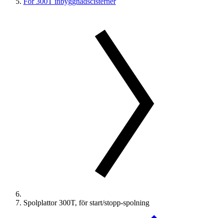
För 300T inbyggnadscisterner
Spolplattor 300T, för start/stopp-spolning