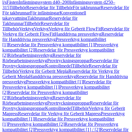
l/s
Fästen
Infästningssystem d40–200
Infästningssystem d250–
315
Tillbehör
Reservdelar för Tillbehör
För takbrunnar
Reservdelar för
För takbrunnar
För infästningar
Konventionell
takavvattning
Takbrunnar
Reservdelar för
Takbrunnar
Tillbehör
Reservdelar för
Tillbehör
Verktyg
Verktyg
Verktyg för Geberit FlowFit
Reservdelar för
Verktyg för Geberit FlowFit
Handdrivna pressverktyg
Reservdelar
för Handdrivna pressverktyg
Pressverktyg kompatibilitet
[1]
Reservdelar för Pressverktyg kompatibilitet [1]
Pressverktyg
kompatibilitet [2]
Reservdelar för Pressverktyg kompatibilitet
[2]
Rörbearbetningsverktyg
Reservdelar för
Rörbearbetningsverktyg
Provtryckningsproppar
Reservdelar för
Provtryckningsproppar
Kontrollmedel
Tillbehör
Reservdelar för
Tillbehör
Verktyg för Geberit Mepla
Reservdelar för Verktyg för
Geberit Mepla
Handdrivna pressverktyg
Reservdelar för Handdrivna
pressverktyg
Pressverktyg kompatibilitet [1]
Reservdelar för
Pressverktyg kompatibilitet [1]
Pressverktyg kompatibilitet
[2]
Reservdelar för Pressverktyg kompatibilitet
[2]
Rörbearbetningsverktyg
Reservdelar för
Rörbearbetningsverktyg
Provtryckningsproppar
Reservdelar för
Provtryckningsproppar
Kontrollmedel
Tillbehör
Verktyg för Geberit
Mapress
Reservdelar för Verktyg för Geberit Mapress
Pressverktyg
kompatibilitet [1]
Reservdelar för Pressverktyg kompatibilitet
[1]
Pressverktyg kompatibilitet [2]
Reservdelar för Pressverktyg
kompatibilitet [2]
Pressverktyg kompatibilitet [1] / [2]
Reservdelar för