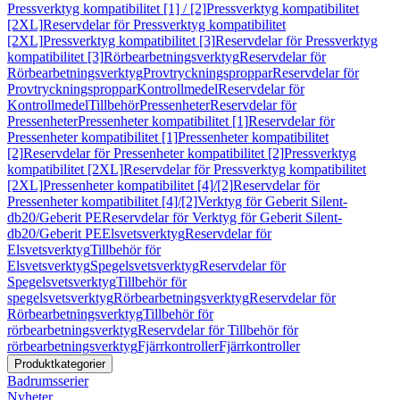
Pressverktyg kompatibilitet [1] / [2]
Pressverktyg kompatibilitet
[2XL]
Reservdelar för Pressverktyg kompatibilitet
[2XL]
Pressverktyg kompatibilitet [3]
Reservdelar för Pressverktyg
kompatibilitet [3]
Rörbearbetningsverktyg
Reservdelar för
Rörbearbetningsverktyg
Provtryckningsproppar
Reservdelar för
Provtryckningsproppar
Kontrollmedel
Reservdelar för
Kontrollmedel
Tillbehör
Pressenheter
Reservdelar för
Pressenheter
Pressenheter kompatibilitet [1]
Reservdelar för
Pressenheter kompatibilitet [1]
Pressenheter kompatibilitet
[2]
Reservdelar för Pressenheter kompatibilitet [2]
Pressverktyg
kompatibilitet [2XL]
Reservdelar för Pressverktyg kompatibilitet
[2XL]
Pressenheter kompatibilitet [4]/[2]
Reservdelar för
Pressenheter kompatibilitet [4]/[2]
Verktyg för Geberit Silent-
db20/Geberit PE
Reservdelar för Verktyg för Geberit Silent-
db20/Geberit PE
Elsvetsverktyg
Reservdelar för
Elsvetsverktyg
Tillbehör för
Elsvetsverktyg
Spegelsvetsverktyg
Reservdelar för
Spegelsvetsverktyg
Tillbehör för
spegelsvetsverktyg
Rörbearbetningsverktyg
Reservdelar för
Rörbearbetningsverktyg
Tillbehör för
rörbearbetningsverktyg
Reservdelar för Tillbehör för
rörbearbetningsverktyg
Fjärrkontroller
Fjärrkontroller
Produktkategorier
Badrumsserier
Nyheter