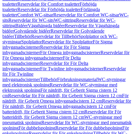
toaletter
Reservdelar för Comfort toaletter
Förhöjda
toaletter
Reservdelar för Förhöjda toaletter
Förlängda
toaletter
Comfort WC-sitsar
Reservdelar för Comfort WC-sitsar
WC-
sits
Reservdelar för WC-sits
WC-sittring
Reservdelar för WC-
sittring
Bidéer
Vägghängda bidéer
Reservdelar för Vägghängda
bidéer
Golvstående bidéer
Reservdelar för Golvstående
bidéer
Tillbehör
Reservdelar för Tillbehör
Spolplattor och WC-
styrningar
Spolplattor
Reservdelar för Spolplattor
För Sigma
inbyggnadscisterner
Reservdelar för För Sigma
inbyggnadscisterner
För Omega inbyggnadscisterner
Reservdelar för
För Omega inbyggnadscisterner
För Delta
inbyggnadscisterner
Reservdelar för För Delta
inbyggnadscisterner
För Twinline inbyggnadscisterner
Reservdelar
för För Twinline
inbyggnadscisterner
Tillbehör
Förbrukningsmaterial
WC-styrningar
med elektronisk spolning
Reservdelar för WC-styrningar med
elektronisk spolning
För nätdrift, för Geberit Sigma cistern 12
cm
Reservdelar för För nätdrift, för Geberit Sigma cistern 12 cm
För
nätdrift, för Geberit Omega inbyggnadscistern 12 cm
Reservdelar för
För nätdrift, för Geberit Omega inbyggnadscistern 12 cm
För
batteridrift, för Geberit Sigma cistern 12 cm
Reservdelar för För
batteridrift, för Geberit Sigma cistern 12 cm
WC-styrningar med
pneumatisk spolning
Reservdelar för WC-styrningar med pneumatisk
spolning
För dubbelspolning
Reservdelar för För dubbelspolning
För
enkelspolning
Reservdelar för För enkelspolning
Tillbehör för WC-