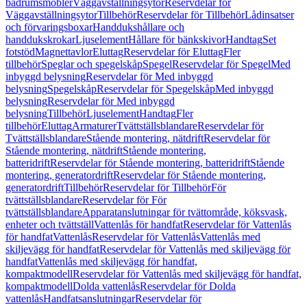
badrumsmöbler
Väggavställningsytor
Reservdelar för
Väggavställningsytor
Tillbehör
Reservdelar för Tillbehör
Lådinsatser
och förvaringsboxar
Handdukshållare och
handdukskrokar
Ljuselement
Hållare för bänkskivor
Handtag
Set
fotstöd
Magnettavlor
Eluttag
Reservdelar för Eluttag
Fler
tillbehör
Speglar och spegelskåp
Spegel
Reservdelar för Spegel
Med
inbyggd belysning
Reservdelar för Med inbyggd
belysning
Spegelskåp
Reservdelar för Spegelskåp
Med inbyggd
belysning
Reservdelar för Med inbyggd
belysning
Tillbehör
Ljuselement
Handtag
Fler
tillbehör
Eluttag
Armaturer
Tvättställsblandare
Reservdelar för
Tvättställsblandare
Stående montering, nätdrift
Reservdelar för
Stående montering, nätdrift
Stående montering,
batteridrift
Reservdelar för Stående montering, batteridrift
Stående
montering, generatordrift
Reservdelar för Stående montering,
generatordrift
Tillbehör
Reservdelar för Tillbehör
För
tvättställsblandare
Reservdelar för För
tvättställsblandare
Apparatanslutningar för tvättområde, köksvask,
enheter och tvättställ
Vattenlås för handfat
Reservdelar för Vattenlås
för handfat
Vattenlås
Reservdelar för Vattenlås
Vattenlås med
skiljevägg för handfat
Reservdelar för Vattenlås med skiljevägg för
handfat
Vattenlås med skiljevägg för handfat,
kompaktmodell
Reservdelar för Vattenlås med skiljevägg för handfat,
kompaktmodell
Dolda vattenlås
Reservdelar för Dolda
vattenlås
Handfatsanslutningar
Reservdelar för