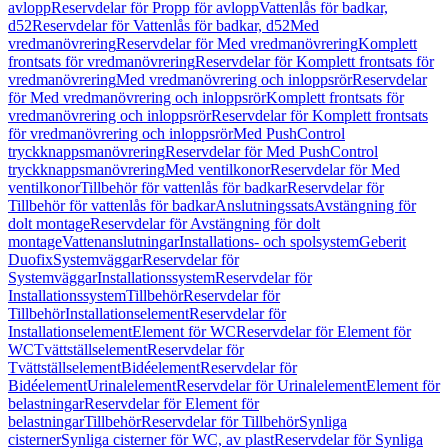
avlopp
Reservdelar för Propp för avlopp
Vattenlås för badkar,
d52
Reservdelar för Vattenlås för badkar, d52
Med
vredmanövrering
Reservdelar för Med vredmanövrering
Komplett
frontsats för vredmanövrering
Reservdelar för Komplett frontsats för
vredmanövrering
Med vredmanövrering och inloppsrör
Reservdelar
för Med vredmanövrering och inloppsrör
Komplett frontsats för
vredmanövrering och inloppsrör
Reservdelar för Komplett frontsats
för vredmanövrering och inloppsrör
Med PushControl
tryckknappsmanövrering
Reservdelar för Med PushControl
tryckknappsmanövrering
Med ventilkonor
Reservdelar för Med
ventilkonor
Tillbehör för vattenlås för badkar
Reservdelar för
Tillbehör för vattenlås för badkar
Anslutningssats
Avstängning för
dolt montage
Reservdelar för Avstängning för dolt
montage
Vattenanslutningar
Installations- och spolsystem
Geberit
Duofix
Systemväggar
Reservdelar för
Systemväggar
Installationssystem
Reservdelar för
Installationssystem
Tillbehör
Reservdelar för
Tillbehör
Installationselement
Reservdelar för
Installationselement
Element för WC
Reservdelar för Element för
WC
Tvättställselement
Reservdelar för
Tvättställselement
Bidéelement
Reservdelar för
Bidéelement
Urinalelement
Reservdelar för Urinalelement
Element för
belastningar
Reservdelar för Element för
belastningar
Tillbehör
Reservdelar för Tillbehör
Synliga
cisterner
Synliga cisterner för WC, av plast
Reservdelar för Synliga