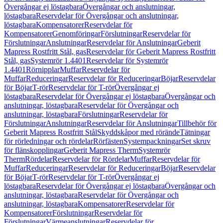
Övergångar ej löstagbara
Övergångar och anslutningar,
löstagbara
Reservdelar för Övergångar och anslutningar,
löstagbara
Kompensatorer
Reservdelar för
Kompensatorer
Genomföringar
Förslutningar
Reservdelar för
Förslutningar
Anslutningar
Reservdelar för Anslutningar
Geberit
Mapress Rostfritt Stål, gas
Reservdelar för Geberit Mapress Rostfritt
Stål, gas
Systemrör 1.4401
Reservdelar för Systemrör
1.4401
Rörnipplar
Muffar
Reservdelar för
Muffar
Reduceringar
Reservdelar för Reduceringar
Böjar
Reservdelar
för Böjar
T-rör
Reservdelar för T-rör
Övergångar ej
löstagbara
Reservdelar för Övergångar ej löstagbara
Övergångar och
anslutningar, löstagbara
Reservdelar för Övergångar och
anslutningar, löstagbara
Förslutningar
Reservdelar för
Förslutningar
Anslutningar
Reservdelar för Anslutningar
Tillbehör för
Geberit Mapress Rostfritt Stål
Skyddskåpor med rörände
Tätningar
för rörledningar och rördelar
Rörfästen
Systempackningar
Set skruv
för flänskopplingar
Geberit Mapress Therm
Systemrör
Therm
Rördelar
Reservdelar för Rördelar
Muffar
Reservdelar för
Muffar
Reduceringar
Reservdelar för Reduceringar
Böjar
Reservdelar
för Böjar
T-rör
Reservdelar för T-rör
Övergångar ej
löstagbara
Reservdelar för Övergångar ej löstagbara
Övergångar och
anslutningar, löstagbara
Reservdelar för Övergångar och
anslutningar, löstagbara
Kompensatorer
Reservdelar för
Kompensatorer
Förslutningar
Reservdelar för
Förslutningar
Värmeanslutningar
Reservdelar för