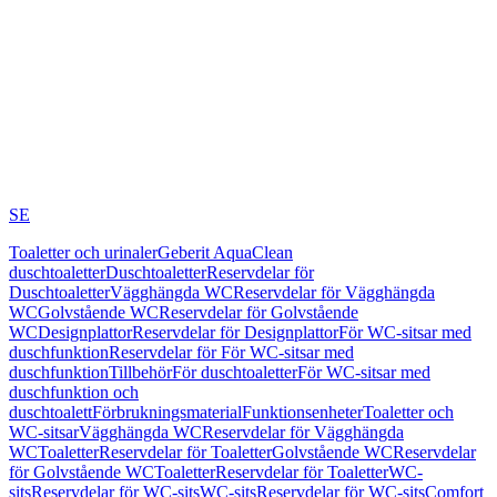
SE
Toaletter och urinaler
Geberit AquaClean
duschtoaletter
Duschtoaletter
Reservdelar för
Duschtoaletter
Vägghängda WC
Reservdelar för Vägghängda
WC
Golvstående WC
Reservdelar för Golvstående
WC
Designplattor
Reservdelar för Designplattor
För WC-sitsar med
duschfunktion
Reservdelar för För WC-sitsar med
duschfunktion
Tillbehör
För duschtoaletter
För WC-sitsar med
duschfunktion och
duschtoalett
Förbrukningsmaterial
Funktionsenheter
Toaletter och
WC-sitsar
Vägghängda WC
Reservdelar för Vägghängda
WC
Toaletter
Reservdelar för Toaletter
Golvstående WC
Reservdelar
för Golvstående WC
Toaletter
Reservdelar för Toaletter
WC-
sits
Reservdelar för WC-sits
WC-sits
Reservdelar för WC-sits
Comfort