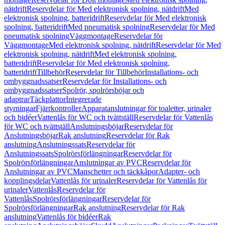
nätdrift
Reservdelar för Med elektronisk spolning, nätdrift
Med
elektronisk spolning, batteridrift
Reservdelar för Med elektronisk
spolning, batteridrift
Med pneumatisk spolning
Reservdelar för Med
pneumatisk spolning
Väggmontage
Reservdelar för
Väggmontage
Med elektronisk spolning, nätdrift
Reservdelar för Med
elektronisk spolning, nätdrift
Med elektronisk spolning,
batteridrift
Reservdelar för Med elektronisk spolning,
batteridrift
Tillbehör
Reservdelar för Tillbehör
Installations- och
ombyggnadssatser
Reservdelar för Installations- och
ombyggnadssatser
Spolrör, spolrörsböjar och
adaptrar
Täckplattor
Integrerade
styrningar
Fjärrkontroller
Apparatanslutningar för toaletter, urinaler
och bidéer
Vattenlås för WC och tvättställ
Reservdelar för Vattenlås
för WC och tvättställ
Anslutningsböjar
Reservdelar för
Anslutningsböjar
Rak anslutning
Reservdelar för Rak
anslutning
Anslutningssats
Reservdelar för
Anslutningssats
Spolrörsförlängningar
Reservdelar för
Spolrörsförlängningar
Anslutningar av PVC
Reservdelar för
Anslutningar av PVC
Manschetter och täckkåpor
Adapter- och
kopplingsdelar
Vattenlås för urinaler
Reservdelar för Vattenlås för
urinaler
Vattenlås
Reservdelar för
Vattenlås
Spolrörsförlängningar
Reservdelar för
Spolrörsförlängningar
Rak anslutning
Reservdelar för Rak
anslutning
Vattenlås för bidéer
Rak