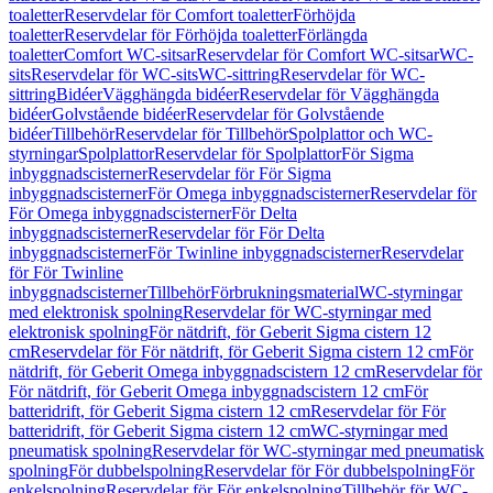
toaletter
Reservdelar för Comfort toaletter
Förhöjda
toaletter
Reservdelar för Förhöjda toaletter
Förlängda
toaletter
Comfort WC-sitsar
Reservdelar för Comfort WC-sitsar
WC-
sits
Reservdelar för WC-sits
WC-sittring
Reservdelar för WC-
sittring
Bidéer
Vägghängda bidéer
Reservdelar för Vägghängda
bidéer
Golvstående bidéer
Reservdelar för Golvstående
bidéer
Tillbehör
Reservdelar för Tillbehör
Spolplattor och WC-
styrningar
Spolplattor
Reservdelar för Spolplattor
För Sigma
inbyggnadscisterner
Reservdelar för För Sigma
inbyggnadscisterner
För Omega inbyggnadscisterner
Reservdelar för
För Omega inbyggnadscisterner
För Delta
inbyggnadscisterner
Reservdelar för För Delta
inbyggnadscisterner
För Twinline inbyggnadscisterner
Reservdelar
för För Twinline
inbyggnadscisterner
Tillbehör
Förbrukningsmaterial
WC-styrningar
med elektronisk spolning
Reservdelar för WC-styrningar med
elektronisk spolning
För nätdrift, för Geberit Sigma cistern 12
cm
Reservdelar för För nätdrift, för Geberit Sigma cistern 12 cm
För
nätdrift, för Geberit Omega inbyggnadscistern 12 cm
Reservdelar för
För nätdrift, för Geberit Omega inbyggnadscistern 12 cm
För
batteridrift, för Geberit Sigma cistern 12 cm
Reservdelar för För
batteridrift, för Geberit Sigma cistern 12 cm
WC-styrningar med
pneumatisk spolning
Reservdelar för WC-styrningar med pneumatisk
spolning
För dubbelspolning
Reservdelar för För dubbelspolning
För
enkelspolning
Reservdelar för För enkelspolning
Tillbehör för WC-