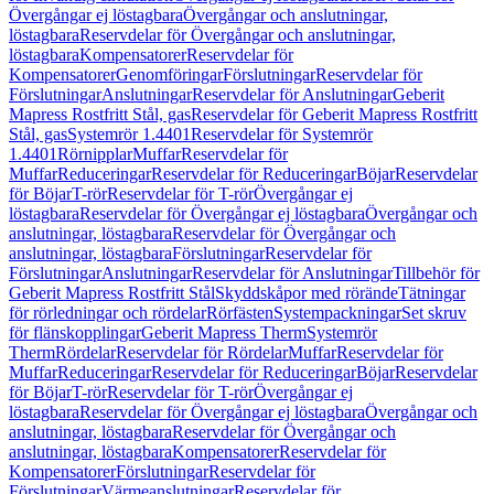
Övergångar ej löstagbara
Övergångar och anslutningar,
löstagbara
Reservdelar för Övergångar och anslutningar,
löstagbara
Kompensatorer
Reservdelar för
Kompensatorer
Genomföringar
Förslutningar
Reservdelar för
Förslutningar
Anslutningar
Reservdelar för Anslutningar
Geberit
Mapress Rostfritt Stål, gas
Reservdelar för Geberit Mapress Rostfritt
Stål, gas
Systemrör 1.4401
Reservdelar för Systemrör
1.4401
Rörnipplar
Muffar
Reservdelar för
Muffar
Reduceringar
Reservdelar för Reduceringar
Böjar
Reservdelar
för Böjar
T-rör
Reservdelar för T-rör
Övergångar ej
löstagbara
Reservdelar för Övergångar ej löstagbara
Övergångar och
anslutningar, löstagbara
Reservdelar för Övergångar och
anslutningar, löstagbara
Förslutningar
Reservdelar för
Förslutningar
Anslutningar
Reservdelar för Anslutningar
Tillbehör för
Geberit Mapress Rostfritt Stål
Skyddskåpor med rörände
Tätningar
för rörledningar och rördelar
Rörfästen
Systempackningar
Set skruv
för flänskopplingar
Geberit Mapress Therm
Systemrör
Therm
Rördelar
Reservdelar för Rördelar
Muffar
Reservdelar för
Muffar
Reduceringar
Reservdelar för Reduceringar
Böjar
Reservdelar
för Böjar
T-rör
Reservdelar för T-rör
Övergångar ej
löstagbara
Reservdelar för Övergångar ej löstagbara
Övergångar och
anslutningar, löstagbara
Reservdelar för Övergångar och
anslutningar, löstagbara
Kompensatorer
Reservdelar för
Kompensatorer
Förslutningar
Reservdelar för
Förslutningar
Värmeanslutningar
Reservdelar för