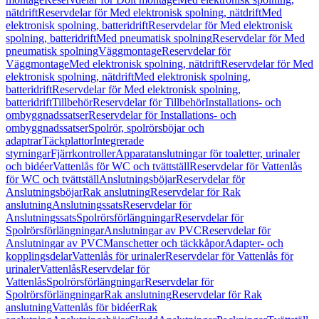
nätdrift
Reservdelar för Med elektronisk spolning, nätdrift
Med
elektronisk spolning, batteridrift
Reservdelar för Med elektronisk
spolning, batteridrift
Med pneumatisk spolning
Reservdelar för Med
pneumatisk spolning
Väggmontage
Reservdelar för
Väggmontage
Med elektronisk spolning, nätdrift
Reservdelar för Med
elektronisk spolning, nätdrift
Med elektronisk spolning,
batteridrift
Reservdelar för Med elektronisk spolning,
batteridrift
Tillbehör
Reservdelar för Tillbehör
Installations- och
ombyggnadssatser
Reservdelar för Installations- och
ombyggnadssatser
Spolrör, spolrörsböjar och
adaptrar
Täckplattor
Integrerade
styrningar
Fjärrkontroller
Apparatanslutningar för toaletter, urinaler
och bidéer
Vattenlås för WC och tvättställ
Reservdelar för Vattenlås
för WC och tvättställ
Anslutningsböjar
Reservdelar för
Anslutningsböjar
Rak anslutning
Reservdelar för Rak
anslutning
Anslutningssats
Reservdelar för
Anslutningssats
Spolrörsförlängningar
Reservdelar för
Spolrörsförlängningar
Anslutningar av PVC
Reservdelar för
Anslutningar av PVC
Manschetter och täckkåpor
Adapter- och
kopplingsdelar
Vattenlås för urinaler
Reservdelar för Vattenlås för
urinaler
Vattenlås
Reservdelar för
Vattenlås
Spolrörsförlängningar
Reservdelar för
Spolrörsförlängningar
Rak anslutning
Reservdelar för Rak
anslutning
Vattenlås för bidéer
Rak