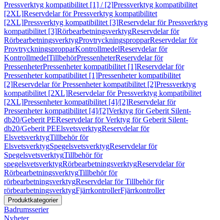
Pressverktyg kompatibilitet [1] / [2]
Pressverktyg kompatibilitet
[2XL]
Reservdelar för Pressverktyg kompatibilitet
[2XL]
Pressverktyg kompatibilitet [3]
Reservdelar för Pressverktyg
kompatibilitet [3]
Rörbearbetningsverktyg
Reservdelar för
Rörbearbetningsverktyg
Provtryckningsproppar
Reservdelar för
Provtryckningsproppar
Kontrollmedel
Reservdelar för
Kontrollmedel
Tillbehör
Pressenheter
Reservdelar för
Pressenheter
Pressenheter kompatibilitet [1]
Reservdelar för
Pressenheter kompatibilitet [1]
Pressenheter kompatibilitet
[2]
Reservdelar för Pressenheter kompatibilitet [2]
Pressverktyg
kompatibilitet [2XL]
Reservdelar för Pressverktyg kompatibilitet
[2XL]
Pressenheter kompatibilitet [4]/[2]
Reservdelar för
Pressenheter kompatibilitet [4]/[2]
Verktyg för Geberit Silent-
db20/Geberit PE
Reservdelar för Verktyg för Geberit Silent-
db20/Geberit PE
Elsvetsverktyg
Reservdelar för
Elsvetsverktyg
Tillbehör för
Elsvetsverktyg
Spegelsvetsverktyg
Reservdelar för
Spegelsvetsverktyg
Tillbehör för
spegelsvetsverktyg
Rörbearbetningsverktyg
Reservdelar för
Rörbearbetningsverktyg
Tillbehör för
rörbearbetningsverktyg
Reservdelar för Tillbehör för
rörbearbetningsverktyg
Fjärrkontroller
Fjärrkontroller
Produktkategorier
Badrumsserier
Nyheter