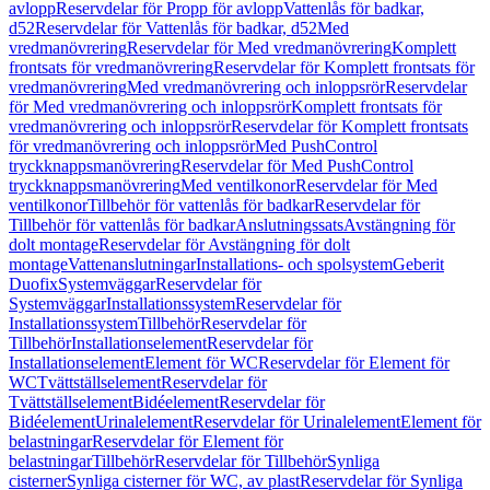
avlopp
Reservdelar för Propp för avlopp
Vattenlås för badkar,
d52
Reservdelar för Vattenlås för badkar, d52
Med
vredmanövrering
Reservdelar för Med vredmanövrering
Komplett
frontsats för vredmanövrering
Reservdelar för Komplett frontsats för
vredmanövrering
Med vredmanövrering och inloppsrör
Reservdelar
för Med vredmanövrering och inloppsrör
Komplett frontsats för
vredmanövrering och inloppsrör
Reservdelar för Komplett frontsats
för vredmanövrering och inloppsrör
Med PushControl
tryckknappsmanövrering
Reservdelar för Med PushControl
tryckknappsmanövrering
Med ventilkonor
Reservdelar för Med
ventilkonor
Tillbehör för vattenlås för badkar
Reservdelar för
Tillbehör för vattenlås för badkar
Anslutningssats
Avstängning för
dolt montage
Reservdelar för Avstängning för dolt
montage
Vattenanslutningar
Installations- och spolsystem
Geberit
Duofix
Systemväggar
Reservdelar för
Systemväggar
Installationssystem
Reservdelar för
Installationssystem
Tillbehör
Reservdelar för
Tillbehör
Installationselement
Reservdelar för
Installationselement
Element för WC
Reservdelar för Element för
WC
Tvättställselement
Reservdelar för
Tvättställselement
Bidéelement
Reservdelar för
Bidéelement
Urinalelement
Reservdelar för Urinalelement
Element för
belastningar
Reservdelar för Element för
belastningar
Tillbehör
Reservdelar för Tillbehör
Synliga
cisterner
Synliga cisterner för WC, av plast
Reservdelar för Synliga