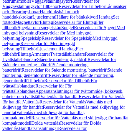
badrumsmöbler
Väggavställningsytor
Reservdelar för
Väggavställningsytor
Tillbehör
Reservdelar för Tillbehör
Lådinsatser
och förvaringsboxar
Handdukshållare och
handdukskrokar
Ljuselement
Hållare för bänkskivor
Handtag
Set
fotstöd
Magnettavlor
Eluttag
Reservdelar för Eluttag
Fler
tillbehör
Speglar och spegelskåp
Spegel
Reservdelar för Spegel
Med
inbyggd belysning
Reservdelar för Med inbyggd
belysning
Spegelskåp
Reservdelar för Spegelskåp
Med inbyggd
belysning
Reservdelar för Med inbyggd
belysning
Tillbehör
Ljuselement
Handtag
Fler
tillbehör
Eluttag
Armaturer
Tvättställsblandare
Reservdelar för
Tvättställsblandare
Stående montering, nätdrift
Reservdelar för
Stående montering, nätdrift
Stående montering,
batteridrift
Reservdelar för Stående montering, batteridrift
Stående
montering, generatordrift
Reservdelar för Stående montering,
generatordrift
Tillbehör
Reservdelar för Tillbehör
För
tvättställsblandare
Reservdelar för För
tvättställsblandare
Apparatanslutningar för tvättområde, köksvask,
enheter och tvättställ
Vattenlås för handfat
Reservdelar för Vattenlås
för handfat
Vattenlås
Reservdelar för Vattenlås
Vattenlås med
skiljevägg för handfat
Reservdelar för Vattenlås med skiljevägg för
handfat
Vattenlås med skiljevägg för handfat,
kompaktmodell
Reservdelar för Vattenlås med skiljevägg för handfat,
kompaktmodell
Dolda vattenlås
Reservdelar för Dolda
vattenlås
Handfatsanslutningar
Reservdelar för