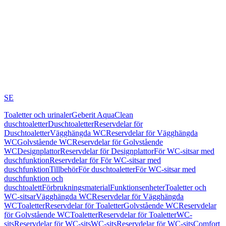
SE
Toaletter och urinaler
Geberit AquaClean
duschtoaletter
Duschtoaletter
Reservdelar för
Duschtoaletter
Vägghängda WC
Reservdelar för Vägghängda
WC
Golvstående WC
Reservdelar för Golvstående
WC
Designplattor
Reservdelar för Designplattor
För WC-sitsar med
duschfunktion
Reservdelar för För WC-sitsar med
duschfunktion
Tillbehör
För duschtoaletter
För WC-sitsar med
duschfunktion och
duschtoalett
Förbrukningsmaterial
Funktionsenheter
Toaletter och
WC-sitsar
Vägghängda WC
Reservdelar för Vägghängda
WC
Toaletter
Reservdelar för Toaletter
Golvstående WC
Reservdelar
för Golvstående WC
Toaletter
Reservdelar för Toaletter
WC-
sits
Reservdelar för WC-sits
WC-sits
Reservdelar för WC-sits
Comfort