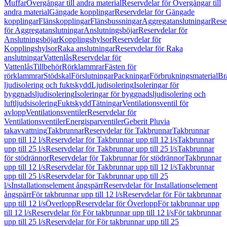
Muffar
Övergångar till andra material
Reservdelar för Övergångar till
andra material
Gängade kopplingar
Reservdelar för Gängade
kopplingar
Flänskopplingar
Flänsbussningar
Aggregatanslutningar
Rese
för Aggregatanslutningar
Anslutningsböjar
Reservdelar för
Anslutningsböjar
Kopplingshylsor
Reservdelar för
Kopplingshylsor
Raka anslutningar
Reservdelar för Raka
anslutningar
Vattenlås
Reservdelar för
Vattenlås
Tillbehör
Rörklammrar
Fästen för
rörklammrar
Stödskal
Förslutningar
Packningar
Förbrukningsmaterial
Br
ljudisolering och fuktskydd
Ljudisolering
Isoleringar för
byggnadsljudisolering
Isoleringar för byggnadsljudisolering och
luftljudsisolering
Fuktskydd
Tätningar
Ventilationsventil för
avlopp
Ventilationsventiler
Reservdelar för
Ventilationsventiler
Energisparventiler
Geberit Pluvia
takavvattning
Takbrunnar
Reservdelar för Takbrunnar
Takbrunnar
upp till 12 l/s
Reservdelar för Takbrunnar upp till 12 l/s
Takbrunnar
upp till 25 l/s
Reservdelar för Takbrunnar upp till 25 l/s
Takbrunnar
för stödrännor
Reservdelar för Takbrunnar för stödrännor
Takbrunnar
upp till 12 l/s
Reservdelar för Takbrunnar upp till 12 l/s
Takbrunnar
upp till 25 l/s
Reservdelar för Takbrunnar upp till 25
l/s
Installationselement ångspärr
Reservdelar för Installationselement
ångspärr
För takbrunnar upp till 12 l/s
Reservdelar för För takbrunnar
upp till 12 l/s
Överlopp
Reservdelar för Överlopp
För takbrunnar upp
till 12 l/s
Reservdelar för För takbrunnar upp till 12 l/s
För takbrunnar
upp till 25 l/s
Reservdelar för För takbrunnar upp till 25