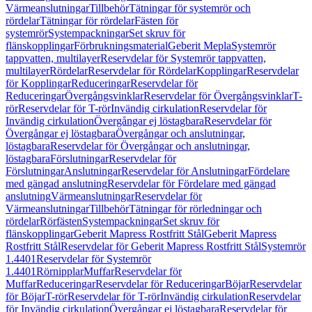
Värmeanslutningar
Tillbehör
Tätningar för systemrör och
rördelar
Tätningar för rördelar
Fästen för
systemrör
Systempackningar
Set skruv för
flänskopplingar
Förbrukningsmaterial
Geberit Mepla
Systemrör
tappvatten, multilayer
Reservdelar för Systemrör tappvatten,
multilayer
Rördelar
Reservdelar för Rördelar
Kopplingar
Reservdelar
för Kopplingar
Reduceringar
Reservdelar för
Reduceringar
Övergångsvinklar
Reservdelar för Övergångsvinklar
T-
rör
Reservdelar för T-rör
Invändig cirkulation
Reservdelar för
Invändig cirkulation
Övergångar ej löstagbara
Reservdelar för
Övergångar ej löstagbara
Övergångar och anslutningar,
löstagbara
Reservdelar för Övergångar och anslutningar,
löstagbara
Förslutningar
Reservdelar för
Förslutningar
Anslutningar
Reservdelar för Anslutningar
Fördelare
med gängad anslutning
Reservdelar för Fördelare med gängad
anslutning
Värmeanslutningar
Reservdelar för
Värmeanslutningar
Tillbehör
Tätningar för rörledningar och
rördelar
Rörfästen
Systempackningar
Set skruv för
flänskopplingar
Geberit Mapress Rostfritt Stål
Geberit Mapress
Rostfritt Stål
Reservdelar för Geberit Mapress Rostfritt Stål
Systemrör
1.4401
Reservdelar för Systemrör
1.4401
Rörnipplar
Muffar
Reservdelar för
Muffar
Reduceringar
Reservdelar för Reduceringar
Böjar
Reservdelar
för Böjar
T-rör
Reservdelar för T-rör
Invändig cirkulation
Reservdelar
för Invändig cirkulation
Övergångar ej löstagbara
Reservdelar för