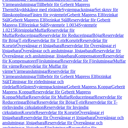
Värmeanslutningar
Tillbehör för Geberit Mapress
Therm
Skyddskåpor med rörände
Systempackningar
Set skruv för
flänskopplingar
Fästen för systemrör
Geberit Mapress Elförzinkat
Stål
Geberit Mapress Elförzinkat Stål
Reservdelar för Geberit
Mapress Elförzinkat Stål
Systemrör 1.0034
Systemrör
1.0215
Rörnipplar
Muffar
Reservdelar för
Muffar
Reduceringar
Reservdelar för Reduceringar
Böjar
Reservdelar
för Böjar
T-rör
Reservdelar för T-rör
Korsrör
Reservdelar för
Korsrör
Övergångar ej löstagbara
Reservdelar för Övergångar ej
löstagbara
Övergångar och anslutningar, löstagbara
Reservdelar för
Övergångar och anslutningar, löstagbara
Kompensatorer
Reservdelar
för Kompensatorer
Förslutningar
Reservdelar för Förslutningar
Muffar
för värme
Reservdelar för Muffar för
värme
Värmeanslutningar
Reservdelar för
Värmeanslutningar
Tillbehör för Geberit Mapress Elförzinkat
Stål
Tätningar för rörledningar och
rördelar
Rörfästen
Systempackningar
Geberit Mapress Koppar
Geberit
Mapress Koppar
Reservdelar för Geberit Mapress
Koppar
Muffar
Reservdelar för Muffar
Reduceringar
Reservdelar för
Reduceringar
Böjar
Reservdelar för Böjar
T-rör
Reservdelar för T-
rör
Invändig cirkulation
Reservdelar för Invändig
cirkulation
Korsrör
Reservdelar för Korsrör
Övergångar ej
löstagbara
Reservdelar för Övergångar ej löstagbara
Övergångar och
anslutningar, löstagbara
Reservdelar för Övergångar och
anslutningar, löstagbara
Förslutningar
Reservdelar för