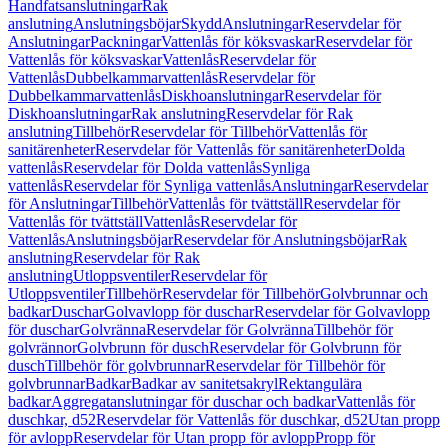
Handfatsanslutningar
Rak
anslutning
Anslutningsböjar
Skydd
Anslutningar
Reservdelar för
Anslutningar
Packningar
Vattenlås för köksvaskar
Reservdelar för
Vattenlås för köksvaskar
Vattenlås
Reservdelar för
Vattenlås
Dubbelkammarvattenlås
Reservdelar för
Dubbelkammarvattenlås
Diskhoanslutningar
Reservdelar för
Diskhoanslutningar
Rak anslutning
Reservdelar för Rak
anslutning
Tillbehör
Reservdelar för Tillbehör
Vattenlås för
sanitärenheter
Reservdelar för Vattenlås för sanitärenheter
Dolda
vattenlås
Reservdelar för Dolda vattenlås
Synliga
vattenlås
Reservdelar för Synliga vattenlås
Anslutningar
Reservdelar
för Anslutningar
Tillbehör
Vattenlås för tvättställ
Reservdelar för
Vattenlås för tvättställ
Vattenlås
Reservdelar för
Vattenlås
Anslutningsböjar
Reservdelar för Anslutningsböjar
Rak
anslutning
Reservdelar för Rak
anslutning
Utloppsventiler
Reservdelar för
Utloppsventiler
Tillbehör
Reservdelar för Tillbehör
Golvbrunnar och
badkar
Duschar
Golvavlopp för duschar
Reservdelar för Golvavlopp
för duschar
Golvränna
Reservdelar för Golvränna
Tillbehör för
golvrännor
Golvbrunn för dusch
Reservdelar för Golvbrunn för
dusch
Tillbehör för golvbrunnar
Reservdelar för Tillbehör för
golvbrunnar
Badkar
Badkar av sanitetsakryl
Rektangulära
badkar
Aggregatanslutningar för duschar och badkar
Vattenlås för
duschkar, d52
Reservdelar för Vattenlås för duschkar, d52
Utan propp
för avlopp
Reservdelar för Utan propp för avlopp
Propp för