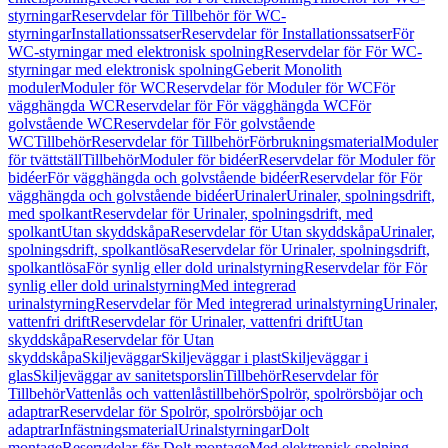
styrningar
Reservdelar för Tillbehör för WC-
styrningar
Installationssatser
Reservdelar för Installationssatser
För
WC-styrningar med elektronisk spolning
Reservdelar för För WC-
styrningar med elektronisk spolning
Geberit Monolith
moduler
Moduler för WC
Reservdelar för Moduler för WC
För
vägghängda WC
Reservdelar för För vägghängda WC
För
golvstående WC
Reservdelar för För golvstående
WC
Tillbehör
Reservdelar för Tillbehör
Förbrukningsmaterial
Moduler
för tvättställ
Tillbehör
Moduler för bidéer
Reservdelar för Moduler för
bidéer
För vägghängda och golvstående bidéer
Reservdelar för För
vägghängda och golvstående bidéer
Urinaler
Urinaler, spolningsdrift,
med spolkant
Reservdelar för Urinaler, spolningsdrift, med
spolkant
Utan skyddskåpa
Reservdelar för Utan skyddskåpa
Urinaler,
spolningsdrift, spolkantlösa
Reservdelar för Urinaler, spolningsdrift,
spolkantlösa
För synlig eller dold urinalstyrning
Reservdelar för För
synlig eller dold urinalstyrning
Med integrerad
urinalstyrning
Reservdelar för Med integrerad urinalstyrning
Urinaler,
vattenfri drift
Reservdelar för Urinaler, vattenfri drift
Utan
skyddskåpa
Reservdelar för Utan
skyddskåpa
Skiljeväggar
Skiljeväggar i plast
Skiljeväggar i
glas
Skiljeväggar av sanitetsporslin
Tillbehör
Reservdelar för
Tillbehör
Vattenlås och vattenlåstillbehör
Spolrör, spolrörsböjar och
adaptrar
Reservdelar för Spolrör, spolrörsböjar och
adaptrar
Infästningsmaterial
Urinalstyrningar
Dolt
montage
Reservdelar för Dolt montage
Med elektronisk spolning,