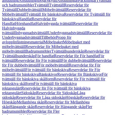
anslutning
Anslutningsböjar
Skydd
Anslutningar
Packningar
Tvättställ
och badrumsmöbler
Tvättställ
Tvättställ
Reservdelar för
Tvättställ
Dubbeltvättställ
Möbeltvättställ
Reservdelar för
Möbeltvättställ
Tvättställ för bänkskiva
Reservdelar för Tvättställ för
bänkskiva
Handfat
Reservdelar för
Handfat
Hörnhandfat
Halvinbyggda tvättställ
Reservdelar för
Halvinbyggda
tvättställ
Inbyggnadstvättställ
Underbyggnadstvättställ
Reservdelar för
Underbyggnadstvättställ
Tillbehör
Propp för
avlopp
Infästningsmaterial
Möbelpaket
Möbelpaket med
möbeltvättställ
Reservdelar för Möbelpaket med
möbeltvättställ
Badrumsmöbler
Tvättställsunderskåp
Reservdelar för
Tvättställsunderskåp
För handfat
Reservdelar för För handfat
För
tvättställ
Reservdelar för För tvättställ
För dubbeltvättställ
Reservdelar
för För dubbeltvättställ
För möbeltvättställ
Reservdelar för För
möbeltvättställ
För tvättställ för bänkskiva
Reservdelar för För
tvättställ för bänkskiva
Bänkskivor
Reservdelar för Bänkskivor
För
tvättställ för bänkskiva skålform
Reservdelar för För tvättställ för
bänkskiva skålform
För tvättställ för bänkskiva
rektangulärt
Reservdelar för För tvättställ för bänkskiva
rektangulärt
Sidoskåp
Reservdelar för Sidoskåp
Låga
sidoskåp
Reservdelar för Låga sidoskåp
Högskåp
Reservdelar för
Högskåp
Mellanhöga skåp
Reservdelar för Mellanhöga
skåp
Hängande skåp
Reservdelar för Hängande skåp
Fler
badrumsmöbler
Reservdelar för Fler