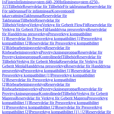
l/s
Fästen
Infästningssystem d40–200
Infästningssystem d250–
315
Tillbehör
Reservdelar för Tillbehör
För takbrunnar
Reservdelar för
För takbrunnar
För infästningar
Konventionell
takavvattning
Takbrunnar
Reservdelar för
Takbrunnar
Tillbehör
Reservdelar för
Tillbehör
Verktyg
Verktyg
Verktyg för Geberit FlowFit
Reservdelar för
Verktyg för Geberit FlowFit
Handdrivna pressverktyg
Reservdelar
för Handdrivna pressverktyg
Pressverktyg kompatibilitet
[1]
Reservdelar för Pressverktyg kompatibilitet [1]
Pressverktyg
kompatibilitet [2]
Reservdelar för Pressverktyg kompatibilitet
[2]
Rörbearbetningsverktyg
Reservdelar för
Rörbearbetningsverktyg
Provtryckningsproppar
Reservdelar för
Provtryckningsproppar
Kontrollmedel
Tillbehör
Reservdelar för
Tillbehör
Verktyg för Geberit Mepla
Reservdelar för Verktyg för
Geberit Mepla
Handdrivna pressverktyg
Reservdelar för Handdrivna
pressverktyg
Pressverktyg kompatibilitet [1]
Reservdelar för
Pressverktyg kompatibilitet [1]
Pressverktyg kompatibilitet
[2]
Reservdelar för Pressverktyg kompatibilitet
[2]
Rörbearbetningsverktyg
Reservdelar för
Rörbearbetningsverktyg
Provtryckningsproppar
Reservdelar för
Provtryckningsproppar
Kontrollmedel
Tillbehör
Verktyg för Geberit
Mapress
Reservdelar för Verktyg för Geberit Mapress
Pressverktyg
kompatibilitet [1]
Reservdelar för Pressverktyg kompatibilitet
[1]
Pressverktyg kompatibilitet [2]
Reservdelar för Pressverktyg
kompatibilitet [2]
Pressverktyg kompatibilitet [1] / [2]
Reservdelar för