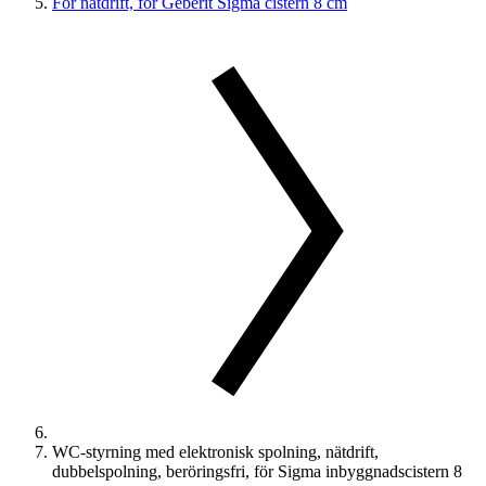
För nätdrift, för Geberit Sigma cistern 8 cm
WC-styrning med elektronisk spolning, nätdrift,
dubbelspolning, beröringsfri, för Sigma inbyggnadscistern 8