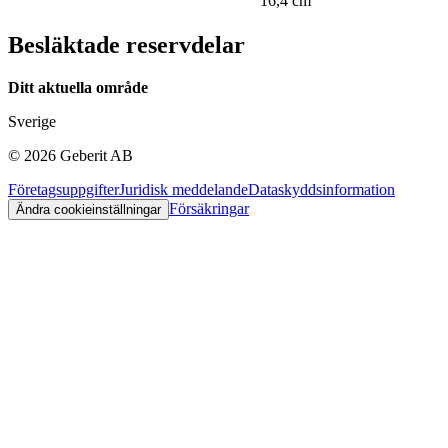
16,4 cm
Besläktade reservdelar
Ditt aktuella område
Sverige
©
2026
Geberit AB
Företagsuppgifter
Juridisk meddelande
Dataskyddsinformation
Försäkringar
Ändra cookieinställningar