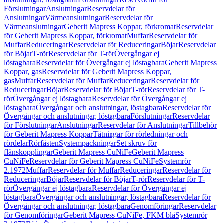
Förslutningar
Anslutningar
Reservdelar för
Anslutningar
Värmeanslutningar
Reservdelar för
Värmeanslutningar
Geberit Mapress Koppar, förkromat
Reservdelar
för Geberit Mapress Koppar, förkromat
Muffar
Reservdelar för
Muffar
Reduceringar
Reservdelar för Reduceringar
Böjar
Reservdelar
för Böjar
T-rör
Reservdelar för T-rör
Övergångar ej
löstagbara
Reservdelar för Övergångar ej löstagbara
Geberit Mapress
Koppar, gas
Reservdelar för Geberit Mapress Koppar,
gas
Muffar
Reservdelar för Muffar
Reduceringar
Reservdelar för
Reduceringar
Böjar
Reservdelar för Böjar
T-rör
Reservdelar för T-
rör
Övergångar ej löstagbara
Reservdelar för Övergångar ej
löstagbara
Övergångar och anslutningar, löstagbara
Reservdelar för
Övergångar och anslutningar, löstagbara
Förslutningar
Reservdelar
för Förslutningar
Anslutningar
Reservdelar för Anslutningar
Tillbehör
för Geberit Mapress Koppar
Tätningar för rörledningar och
rördelar
Rörfästen
Systempackningar
Set skruv för
flänskopplingar
Geberit Mapress CuNiFe
Geberit Mapress
CuNiFe
Reservdelar för Geberit Mapress CuNiFe
Systemrör
2.1972
Muffar
Reservdelar för Muffar
Reduceringar
Reservdelar för
Reduceringar
Böjar
Reservdelar för Böjar
T-rör
Reservdelar för T-
rör
Övergångar ej löstagbara
Reservdelar för Övergångar ej
löstagbara
Övergångar och anslutningar, löstagbara
Reservdelar för
Övergångar och anslutningar, löstagbara
Genomföringar
Reservdelar
för Genomföringar
Geberit Mapress CuNiFe, FKM blå
Systemrör