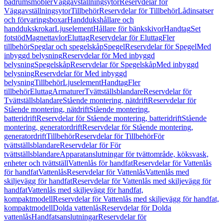
badrumsmöbler
Väggavställningsytor
Reservdelar för
Väggavställningsytor
Tillbehör
Reservdelar för Tillbehör
Lådinsatser
och förvaringsboxar
Handdukshållare och
handdukskrokar
Ljuselement
Hållare för bänkskivor
Handtag
Set
fotstöd
Magnettavlor
Eluttag
Reservdelar för Eluttag
Fler
tillbehör
Speglar och spegelskåp
Spegel
Reservdelar för Spegel
Med
inbyggd belysning
Reservdelar för Med inbyggd
belysning
Spegelskåp
Reservdelar för Spegelskåp
Med inbyggd
belysning
Reservdelar för Med inbyggd
belysning
Tillbehör
Ljuselement
Handtag
Fler
tillbehör
Eluttag
Armaturer
Tvättställsblandare
Reservdelar för
Tvättställsblandare
Stående montering, nätdrift
Reservdelar för
Stående montering, nätdrift
Stående montering,
batteridrift
Reservdelar för Stående montering, batteridrift
Stående
montering, generatordrift
Reservdelar för Stående montering,
generatordrift
Tillbehör
Reservdelar för Tillbehör
För
tvättställsblandare
Reservdelar för För
tvättställsblandare
Apparatanslutningar för tvättområde, köksvask,
enheter och tvättställ
Vattenlås för handfat
Reservdelar för Vattenlås
för handfat
Vattenlås
Reservdelar för Vattenlås
Vattenlås med
skiljevägg för handfat
Reservdelar för Vattenlås med skiljevägg för
handfat
Vattenlås med skiljevägg för handfat,
kompaktmodell
Reservdelar för Vattenlås med skiljevägg för handfat,
kompaktmodell
Dolda vattenlås
Reservdelar för Dolda
vattenlås
Handfatsanslutningar
Reservdelar för