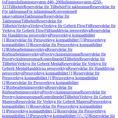
l/s
Fästen
Infästningssystem d40–200
Infästningssystem d250–
315
Tillbehör
Reservdelar för Tillbehör
För takbrunnar
Reservdelar för
För takbrunnar
För infästningar
Konventionell
takavvattning
Takbrunnar
Reservdelar för
Takbrunnar
Tillbehör
Reservdelar för
Tillbehör
Verktyg
Verktyg
Verktyg för Geberit FlowFit
Reservdelar för
Verktyg för Geberit FlowFit
Handdrivna pressverktyg
Reservdelar
för Handdrivna pressverktyg
Pressverktyg kompatibilitet
[1]
Reservdelar för Pressverktyg kompatibilitet [1]
Pressverktyg
kompatibilitet [2]
Reservdelar för Pressverktyg kompatibilitet
[2]
Rörbearbetningsverktyg
Reservdelar för
Rörbearbetningsverktyg
Provtryckningsproppar
Reservdelar för
Provtryckningsproppar
Kontrollmedel
Tillbehör
Reservdelar för
Tillbehör
Verktyg för Geberit Mepla
Reservdelar för Verktyg för
Geberit Mepla
Handdrivna pressverktyg
Reservdelar för Handdrivna
pressverktyg
Pressverktyg kompatibilitet [1]
Reservdelar för
Pressverktyg kompatibilitet [1]
Pressverktyg kompatibilitet
[2]
Reservdelar för Pressverktyg kompatibilitet
[2]
Rörbearbetningsverktyg
Reservdelar för
Rörbearbetningsverktyg
Provtryckningsproppar
Reservdelar för
Provtryckningsproppar
Kontrollmedel
Tillbehör
Verktyg för Geberit
Mapress
Reservdelar för Verktyg för Geberit Mapress
Pressverktyg
kompatibilitet [1]
Reservdelar för Pressverktyg kompatibilitet
[1]
Pressverktyg kompatibilitet [2]
Reservdelar för Pressverktyg
kompatibilitet [2]
Pressverktyg kompatibilitet [1] / [2]
Reservdelar för