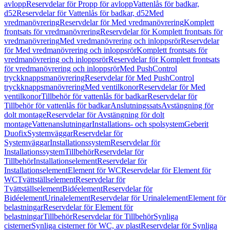
avlopp
Reservdelar för Propp för avlopp
Vattenlås för badkar,
d52
Reservdelar för Vattenlås för badkar, d52
Med
vredmanövrering
Reservdelar för Med vredmanövrering
Komplett
frontsats för vredmanövrering
Reservdelar för Komplett frontsats för
vredmanövrering
Med vredmanövrering och inloppsrör
Reservdelar
för Med vredmanövrering och inloppsrör
Komplett frontsats för
vredmanövrering och inloppsrör
Reservdelar för Komplett frontsats
för vredmanövrering och inloppsrör
Med PushControl
tryckknappsmanövrering
Reservdelar för Med PushControl
tryckknappsmanövrering
Med ventilkonor
Reservdelar för Med
ventilkonor
Tillbehör för vattenlås för badkar
Reservdelar för
Tillbehör för vattenlås för badkar
Anslutningssats
Avstängning för
dolt montage
Reservdelar för Avstängning för dolt
montage
Vattenanslutningar
Installations- och spolsystem
Geberit
Duofix
Systemväggar
Reservdelar för
Systemväggar
Installationssystem
Reservdelar för
Installationssystem
Tillbehör
Reservdelar för
Tillbehör
Installationselement
Reservdelar för
Installationselement
Element för WC
Reservdelar för Element för
WC
Tvättställselement
Reservdelar för
Tvättställselement
Bidéelement
Reservdelar för
Bidéelement
Urinalelement
Reservdelar för Urinalelement
Element för
belastningar
Reservdelar för Element för
belastningar
Tillbehör
Reservdelar för Tillbehör
Synliga
cisterner
Synliga cisterner för WC, av plast
Reservdelar för Synliga