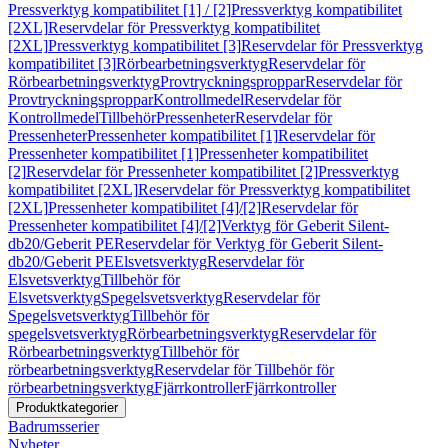
Pressverktyg kompatibilitet [1] / [2]
Pressverktyg kompatibilitet
[2XL]
Reservdelar för Pressverktyg kompatibilitet
[2XL]
Pressverktyg kompatibilitet [3]
Reservdelar för Pressverktyg
kompatibilitet [3]
Rörbearbetningsverktyg
Reservdelar för
Rörbearbetningsverktyg
Provtryckningsproppar
Reservdelar för
Provtryckningsproppar
Kontrollmedel
Reservdelar för
Kontrollmedel
Tillbehör
Pressenheter
Reservdelar för
Pressenheter
Pressenheter kompatibilitet [1]
Reservdelar för
Pressenheter kompatibilitet [1]
Pressenheter kompatibilitet
[2]
Reservdelar för Pressenheter kompatibilitet [2]
Pressverktyg
kompatibilitet [2XL]
Reservdelar för Pressverktyg kompatibilitet
[2XL]
Pressenheter kompatibilitet [4]/[2]
Reservdelar för
Pressenheter kompatibilitet [4]/[2]
Verktyg för Geberit Silent-
db20/Geberit PE
Reservdelar för Verktyg för Geberit Silent-
db20/Geberit PE
Elsvetsverktyg
Reservdelar för
Elsvetsverktyg
Tillbehör för
Elsvetsverktyg
Spegelsvetsverktyg
Reservdelar för
Spegelsvetsverktyg
Tillbehör för
spegelsvetsverktyg
Rörbearbetningsverktyg
Reservdelar för
Rörbearbetningsverktyg
Tillbehör för
rörbearbetningsverktyg
Reservdelar för Tillbehör för
rörbearbetningsverktyg
Fjärrkontroller
Fjärrkontroller
Produktkategorier
Badrumsserier
Nyheter