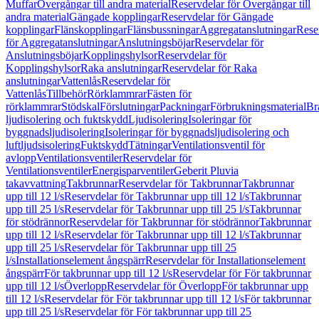
Muffar
Övergångar till andra material
Reservdelar för Övergångar till
andra material
Gängade kopplingar
Reservdelar för Gängade
kopplingar
Flänskopplingar
Flänsbussningar
Aggregatanslutningar
Rese
för Aggregatanslutningar
Anslutningsböjar
Reservdelar för
Anslutningsböjar
Kopplingshylsor
Reservdelar för
Kopplingshylsor
Raka anslutningar
Reservdelar för Raka
anslutningar
Vattenlås
Reservdelar för
Vattenlås
Tillbehör
Rörklammrar
Fästen för
rörklammrar
Stödskal
Förslutningar
Packningar
Förbrukningsmaterial
Br
ljudisolering och fuktskydd
Ljudisolering
Isoleringar för
byggnadsljudisolering
Isoleringar för byggnadsljudisolering och
luftljudsisolering
Fuktskydd
Tätningar
Ventilationsventil för
avlopp
Ventilationsventiler
Reservdelar för
Ventilationsventiler
Energisparventiler
Geberit Pluvia
takavvattning
Takbrunnar
Reservdelar för Takbrunnar
Takbrunnar
upp till 12 l/s
Reservdelar för Takbrunnar upp till 12 l/s
Takbrunnar
upp till 25 l/s
Reservdelar för Takbrunnar upp till 25 l/s
Takbrunnar
för stödrännor
Reservdelar för Takbrunnar för stödrännor
Takbrunnar
upp till 12 l/s
Reservdelar för Takbrunnar upp till 12 l/s
Takbrunnar
upp till 25 l/s
Reservdelar för Takbrunnar upp till 25
l/s
Installationselement ångspärr
Reservdelar för Installationselement
ångspärr
För takbrunnar upp till 12 l/s
Reservdelar för För takbrunnar
upp till 12 l/s
Överlopp
Reservdelar för Överlopp
För takbrunnar upp
till 12 l/s
Reservdelar för För takbrunnar upp till 12 l/s
För takbrunnar
upp till 25 l/s
Reservdelar för För takbrunnar upp till 25