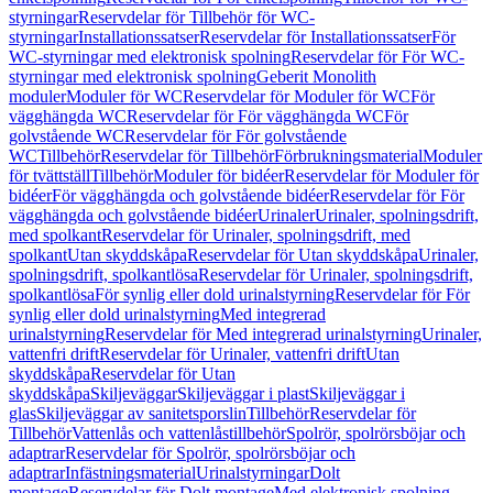
styrningar
Reservdelar för Tillbehör för WC-
styrningar
Installationssatser
Reservdelar för Installationssatser
För
WC-styrningar med elektronisk spolning
Reservdelar för För WC-
styrningar med elektronisk spolning
Geberit Monolith
moduler
Moduler för WC
Reservdelar för Moduler för WC
För
vägghängda WC
Reservdelar för För vägghängda WC
För
golvstående WC
Reservdelar för För golvstående
WC
Tillbehör
Reservdelar för Tillbehör
Förbrukningsmaterial
Moduler
för tvättställ
Tillbehör
Moduler för bidéer
Reservdelar för Moduler för
bidéer
För vägghängda och golvstående bidéer
Reservdelar för För
vägghängda och golvstående bidéer
Urinaler
Urinaler, spolningsdrift,
med spolkant
Reservdelar för Urinaler, spolningsdrift, med
spolkant
Utan skyddskåpa
Reservdelar för Utan skyddskåpa
Urinaler,
spolningsdrift, spolkantlösa
Reservdelar för Urinaler, spolningsdrift,
spolkantlösa
För synlig eller dold urinalstyrning
Reservdelar för För
synlig eller dold urinalstyrning
Med integrerad
urinalstyrning
Reservdelar för Med integrerad urinalstyrning
Urinaler,
vattenfri drift
Reservdelar för Urinaler, vattenfri drift
Utan
skyddskåpa
Reservdelar för Utan
skyddskåpa
Skiljeväggar
Skiljeväggar i plast
Skiljeväggar i
glas
Skiljeväggar av sanitetsporslin
Tillbehör
Reservdelar för
Tillbehör
Vattenlås och vattenlåstillbehör
Spolrör, spolrörsböjar och
adaptrar
Reservdelar för Spolrör, spolrörsböjar och
adaptrar
Infästningsmaterial
Urinalstyrningar
Dolt
montage
Reservdelar för Dolt montage
Med elektronisk spolning,