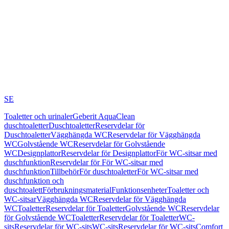
SE
Toaletter och urinaler
Geberit AquaClean
duschtoaletter
Duschtoaletter
Reservdelar för
Duschtoaletter
Vägghängda WC
Reservdelar för Vägghängda
WC
Golvstående WC
Reservdelar för Golvstående
WC
Designplattor
Reservdelar för Designplattor
För WC-sitsar med
duschfunktion
Reservdelar för För WC-sitsar med
duschfunktion
Tillbehör
För duschtoaletter
För WC-sitsar med
duschfunktion och
duschtoalett
Förbrukningsmaterial
Funktionsenheter
Toaletter och
WC-sitsar
Vägghängda WC
Reservdelar för Vägghängda
WC
Toaletter
Reservdelar för Toaletter
Golvstående WC
Reservdelar
för Golvstående WC
Toaletter
Reservdelar för Toaletter
WC-
sits
Reservdelar för WC-sits
WC-sits
Reservdelar för WC-sits
Comfort