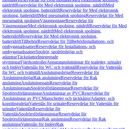
nätdrift
Reservdelar för Med elektronisk spolning, nätdrift
Med
elektronisk spolning, batteridrift
Reservdelar för Med elektronisk
spolning, batteridrift
Med pneumatisk spolning
Reservdelar för Med
pneumatisk spolning
Väggmontage
Reservdelar för
Väggmontage
Med elektronisk spolning, nätdrift
Reservdelar för Med
elektronisk spolning, nätdrift
Med elektronisk spolning,
batteridrift
Reservdelar för Med elektronisk spolning,
batteridrift
Tillbehör
Reservdelar för Tillbehör
Installations- och
ombyggnadssatser
Reservdelar för Installations- och
ombyggnadssatser
Spolrör, spolrörsböjar och
adaptrar
Täckplattor
Integrerade
styrningar
Fjärrkontroller
Apparatanslutningar för toaletter, urinaler
och bidéer
Vattenlås för WC och tvättställ
Reservdelar för Vattenlås
för WC och tvättställ
Anslutningsböjar
Reservdelar för
Anslutningsböjar
Rak anslutning
Reservdelar för Rak
anslutning
Anslutningssats
Reservdelar för
Anslutningssats
Spolrörsförlängningar
Reservdelar för
Spolrörsförlängningar
Anslutningar av PVC
Reservdelar för
Anslutningar av PVC
Manschetter och täckkåpor
Adapter- och
kopplingsdelar
Vattenlås för urinaler
Reservdelar för Vattenlås för
urinaler
Vattenlås
Reservdelar för
Vattenlås
Spolrörsförlängningar
Reservdelar för
Spolrörsförlängningar
Rak anslutning
Reservdelar för Rak
anslutning
Vattenlås för bidéer
Rak