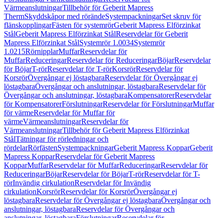
Värmeanslutningar
Tillbehör för Geberit Mapress
Therm
Skyddskåpor med rörände
Systempackningar
Set skruv för
flänskopplingar
Fästen för systemrör
Geberit Mapress Elförzinkat
Stål
Geberit Mapress Elförzinkat Stål
Reservdelar för Geberit
Mapress Elförzinkat Stål
Systemrör 1.0034
Systemrör
1.0215
Rörnipplar
Muffar
Reservdelar för
Muffar
Reduceringar
Reservdelar för Reduceringar
Böjar
Reservdelar
för Böjar
T-rör
Reservdelar för T-rör
Korsrör
Reservdelar för
Korsrör
Övergångar ej löstagbara
Reservdelar för Övergångar ej
löstagbara
Övergångar och anslutningar, löstagbara
Reservdelar för
Övergångar och anslutningar, löstagbara
Kompensatorer
Reservdelar
för Kompensatorer
Förslutningar
Reservdelar för Förslutningar
Muffar
för värme
Reservdelar för Muffar för
värme
Värmeanslutningar
Reservdelar för
Värmeanslutningar
Tillbehör för Geberit Mapress Elförzinkat
Stål
Tätningar för rörledningar och
rördelar
Rörfästen
Systempackningar
Geberit Mapress Koppar
Geberit
Mapress Koppar
Reservdelar för Geberit Mapress
Koppar
Muffar
Reservdelar för Muffar
Reduceringar
Reservdelar för
Reduceringar
Böjar
Reservdelar för Böjar
T-rör
Reservdelar för T-
rör
Invändig cirkulation
Reservdelar för Invändig
cirkulation
Korsrör
Reservdelar för Korsrör
Övergångar ej
löstagbara
Reservdelar för Övergångar ej löstagbara
Övergångar och
anslutningar, löstagbara
Reservdelar för Övergångar och
anslutningar, löstagbara
Förslutningar
Reservdelar för