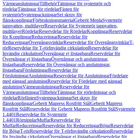
Värmeanslutningar
Tillbehör
Tätningar för systemrör och
rördelar
Tätningar för rördelar
Fästen för
systemrör
Systempackningar
Set skruv för
flänskopplingar
Förbrukningsmaterial
Geberit Mepla
Systemrör
tappvatten, multilayer
Reservdelar för Systemrör tappvatten,
multilayer
Rördelar
Reservdelar för Rördelar
Kopplingar
Reservdelar
för Kopplingar
Reduceringar
Reservdelar för
Reduceringar
Övergångsvinklar
Reservdelar för Övergångsvinklar
T-
rör
Reservdelar för T-rör
Invändig cirkulation
Reservdelar för
Invändig cirkulation
Övergångar ej löstagbara
Reservdelar för
Övergångar ej löstagbara
Övergångar och anslutningar,
löstagbara
Reservdelar för Övergångar och anslutningar,
löstagbara
Förslutningar
Reservdelar för
Förslutningar
Anslutningar
Reservdelar för Anslutningar
Fördelare
med gängad anslutning
Reservdelar för Fördelare med gängad
anslutning
Värmeanslutningar
Reservdelar för
Värmeanslutningar
Tillbehör
Tätningar för rörledningar och
rördelar
Rörfästen
Systempackningar
Set skruv för
flänskopplingar
Geberit Mapress Rostfritt Stål
Geberit Mapress
Rostfritt Stål
Reservdelar för Geberit Mapress Rostfritt Stål
Systemrör
1.4401
Reservdelar för Systemrör
1.4401
Rörnipplar
Muffar
Reservdelar för
Muffar
Reduceringar
Reservdelar för Reduceringar
Böjar
Reservdelar
för Böjar
T-rör
Reservdelar för T-rör
Invändig cirkulation
Reservdelar
för Invändig cirkulation
Övergångar ej löstagbara
Reservdelar för