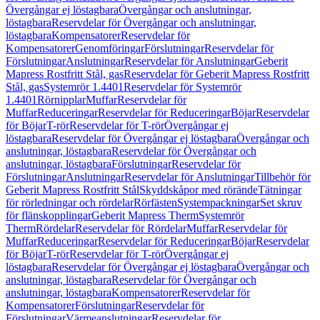
Övergångar ej löstagbara
Övergångar och anslutningar,
löstagbara
Reservdelar för Övergångar och anslutningar,
löstagbara
Kompensatorer
Reservdelar för
Kompensatorer
Genomföringar
Förslutningar
Reservdelar för
Förslutningar
Anslutningar
Reservdelar för Anslutningar
Geberit
Mapress Rostfritt Stål, gas
Reservdelar för Geberit Mapress Rostfritt
Stål, gas
Systemrör 1.4401
Reservdelar för Systemrör
1.4401
Rörnipplar
Muffar
Reservdelar för
Muffar
Reduceringar
Reservdelar för Reduceringar
Böjar
Reservdelar
för Böjar
T-rör
Reservdelar för T-rör
Övergångar ej
löstagbara
Reservdelar för Övergångar ej löstagbara
Övergångar och
anslutningar, löstagbara
Reservdelar för Övergångar och
anslutningar, löstagbara
Förslutningar
Reservdelar för
Förslutningar
Anslutningar
Reservdelar för Anslutningar
Tillbehör för
Geberit Mapress Rostfritt Stål
Skyddskåpor med rörände
Tätningar
för rörledningar och rördelar
Rörfästen
Systempackningar
Set skruv
för flänskopplingar
Geberit Mapress Therm
Systemrör
Therm
Rördelar
Reservdelar för Rördelar
Muffar
Reservdelar för
Muffar
Reduceringar
Reservdelar för Reduceringar
Böjar
Reservdelar
för Böjar
T-rör
Reservdelar för T-rör
Övergångar ej
löstagbara
Reservdelar för Övergångar ej löstagbara
Övergångar och
anslutningar, löstagbara
Reservdelar för Övergångar och
anslutningar, löstagbara
Kompensatorer
Reservdelar för
Kompensatorer
Förslutningar
Reservdelar för
Förslutningar
Värmeanslutningar
Reservdelar för