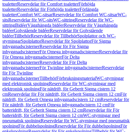
toaletter
Reservdelar för Comfort toaletter
Förhöjda
toaletter
Reservdelar för Förhöjda toaletter
Förlängda
toaletter
Comfort WC-sitsar
Reservdelar för Comfort WC-sitsar
WC-
sits
Reservdelar för WC-sits
WC-sittring
Reservdelar för WC-
sittring
Bidéer
Vägghängda bidéer
Reservdelar för Vägghängda
bidéer
Golvstående bidéer
Reservdelar för Golvstående
bidéer
Tillbehör
Reservdelar för Tillbehör
Spolplattor och WC-
styrningar
Spolplattor
Reservdelar för Spolplattor
För Sigma
inbyggnadscisterner
Reservdelar för För Sigma
inbyggnadscisterner
För Omega inbyggnadscisterner
Reservdelar för
För Omega inbyggnadscisterner
För Delta
inbyggnadscisterner
Reservdelar för För Delta
inbyggnadscisterner
För Twinline inbyggnadscisterner
Reservdelar
för För Twinline
inbyggnadscisterner
Tillbehör
Förbrukningsmaterial
WC-styrningar
med elektronisk spolning
Reservdelar för WC-styrningar med
elektronisk spolning
För nätdrift, för Geberit Sigma cistern 12
cm
Reservdelar för För nätdrift, för Geberit Sigma cistern 12 cm
För
nätdrift, för Geberit Omega inbyggnadscistern 12 cm
Reservdelar för
För nätdrift, för Geberit Omega inbyggnadscistern 12 cm
För
batteridrift, för Geberit Sigma cistern 12 cm
Reservdelar för För
batteridrift, för Geberit Sigma cistern 12 cm
WC-styrningar med
pneumatisk spolning
Reservdelar för WC-styrningar med pneumatisk
spolning
För dubbelspolning
Reservdelar för För dubbelspolning
För
enkelspolning
Reservdelar för För enkelspolning
Tillbehör för WC-