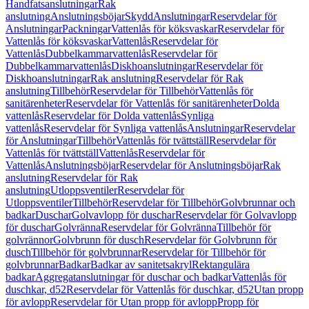
Handfatsanslutningar
Rak
anslutning
Anslutningsböjar
Skydd
Anslutningar
Reservdelar för
Anslutningar
Packningar
Vattenlås för köksvaskar
Reservdelar för
Vattenlås för köksvaskar
Vattenlås
Reservdelar för
Vattenlås
Dubbelkammarvattenlås
Reservdelar för
Dubbelkammarvattenlås
Diskhoanslutningar
Reservdelar för
Diskhoanslutningar
Rak anslutning
Reservdelar för Rak
anslutning
Tillbehör
Reservdelar för Tillbehör
Vattenlås för
sanitärenheter
Reservdelar för Vattenlås för sanitärenheter
Dolda
vattenlås
Reservdelar för Dolda vattenlås
Synliga
vattenlås
Reservdelar för Synliga vattenlås
Anslutningar
Reservdelar
för Anslutningar
Tillbehör
Vattenlås för tvättställ
Reservdelar för
Vattenlås för tvättställ
Vattenlås
Reservdelar för
Vattenlås
Anslutningsböjar
Reservdelar för Anslutningsböjar
Rak
anslutning
Reservdelar för Rak
anslutning
Utloppsventiler
Reservdelar för
Utloppsventiler
Tillbehör
Reservdelar för Tillbehör
Golvbrunnar och
badkar
Duschar
Golvavlopp för duschar
Reservdelar för Golvavlopp
för duschar
Golvränna
Reservdelar för Golvränna
Tillbehör för
golvrännor
Golvbrunn för dusch
Reservdelar för Golvbrunn för
dusch
Tillbehör för golvbrunnar
Reservdelar för Tillbehör för
golvbrunnar
Badkar
Badkar av sanitetsakryl
Rektangulära
badkar
Aggregatanslutningar för duschar och badkar
Vattenlås för
duschkar, d52
Reservdelar för Vattenlås för duschkar, d52
Utan propp
för avlopp
Reservdelar för Utan propp för avlopp
Propp för