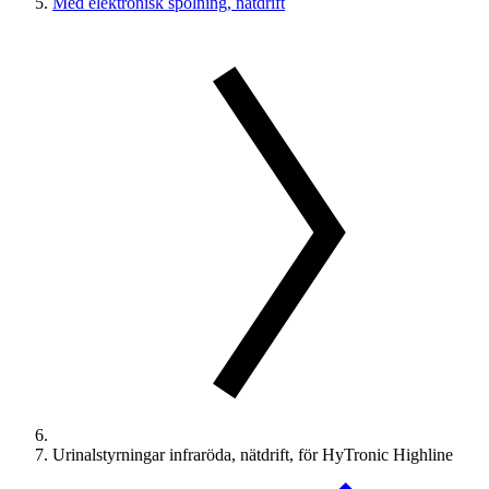
Med elektronisk spolning, nätdrift
Urinalstyrningar infraröda, nätdrift, för HyTronic Highline