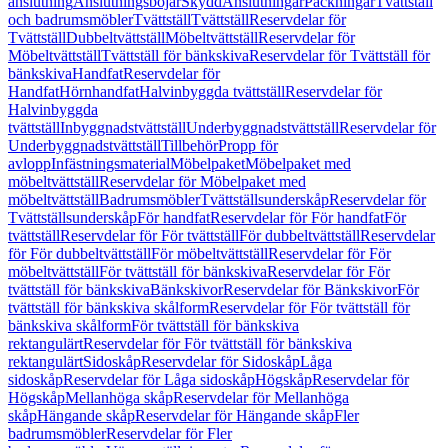
anslutning
Anslutningsböjar
Skydd
Anslutningar
Packningar
Tvättställ
och badrumsmöbler
Tvättställ
Tvättställ
Reservdelar för
Tvättställ
Dubbeltvättställ
Möbeltvättställ
Reservdelar för
Möbeltvättställ
Tvättställ för bänkskiva
Reservdelar för Tvättställ för
bänkskiva
Handfat
Reservdelar för
Handfat
Hörnhandfat
Halvinbyggda tvättställ
Reservdelar för
Halvinbyggda
tvättställ
Inbyggnadstvättställ
Underbyggnadstvättställ
Reservdelar för
Underbyggnadstvättställ
Tillbehör
Propp för
avlopp
Infästningsmaterial
Möbelpaket
Möbelpaket med
möbeltvättställ
Reservdelar för Möbelpaket med
möbeltvättställ
Badrumsmöbler
Tvättställsunderskåp
Reservdelar för
Tvättställsunderskåp
För handfat
Reservdelar för För handfat
För
tvättställ
Reservdelar för För tvättställ
För dubbeltvättställ
Reservdelar
för För dubbeltvättställ
För möbeltvättställ
Reservdelar för För
möbeltvättställ
För tvättställ för bänkskiva
Reservdelar för För
tvättställ för bänkskiva
Bänkskivor
Reservdelar för Bänkskivor
För
tvättställ för bänkskiva skålform
Reservdelar för För tvättställ för
bänkskiva skålform
För tvättställ för bänkskiva
rektangulärt
Reservdelar för För tvättställ för bänkskiva
rektangulärt
Sidoskåp
Reservdelar för Sidoskåp
Låga
sidoskåp
Reservdelar för Låga sidoskåp
Högskåp
Reservdelar för
Högskåp
Mellanhöga skåp
Reservdelar för Mellanhöga
skåp
Hängande skåp
Reservdelar för Hängande skåp
Fler
badrumsmöbler
Reservdelar för Fler