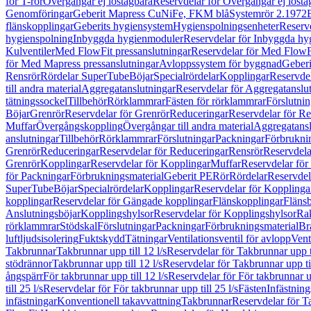
för T-rör
Övergångar ej löstagbara
Reservdelar för Övergångar ej lösta
Genomföringar
Geberit Mapress CuNiFe, FKM blå
Systemrör 2.1972
flänskopplingar
Geberits hygiensystem
Hygienspolningsenheter
Reserv
hygienspolning
Inbyggda hygienmoduler
Reservdelar för Inbyggda h
Kulventiler
Med FlowFit pressanslutningar
Reservdelar för Med FlowFi
för Med Mapress pressanslutningar
Avloppssystem för byggnad
Geberi
Rensrör
Rördelar SuperTube
Böjar
Specialrördelar
Kopplingar
Reservdel
till andra material
Aggregatanslutningar
Reservdelar för Aggregatanslu
tätningssockel
Tillbehör
Rörklammrar
Fästen för rörklammrar
Förslutnin
Böjar
Grenrör
Reservdelar för Grenrör
Reduceringar
Reservdelar för R
Muffar
Övergångskoppling
Övergångar till andra material
Aggregatansl
anslutningar
Tillbehör
Rörklammrar
Förslutningar
Packningar
Förbrukni
Grenrör
Reduceringar
Reservdelar för Reduceringar
Rensrör
Reservdela
Grenrör
Kopplingar
Reservdelar för Kopplingar
Muffar
Reservdelar för
för Packningar
Förbrukningsmaterial
Geberit PE
Rör
Rördelar
Reservdel
SuperTube
Böjar
Specialrördelar
Kopplingar
Reservdelar för Kopplinga
kopplingar
Reservdelar för Gängade kopplingar
Flänskopplingar
Fläns
Anslutningsböjar
Kopplingshylsor
Reservdelar för Kopplingshylsor
Rak
rörklammrar
Stödskal
Förslutningar
Packningar
Förbrukningsmaterial
Br
luftljudsisolering
Fuktskydd
Tätningar
Ventilationsventil för avlopp
Vent
Takbrunnar
Takbrunnar upp till 12 l/s
Reservdelar för Takbrunnar upp ti
stödrännor
Takbrunnar upp till 12 l/s
Reservdelar för Takbrunnar upp til
ångspärr
För takbrunnar upp till 12 l/s
Reservdelar för För takbrunnar up
till 25 l/s
Reservdelar för För takbrunnar upp till 25 l/s
Fästen
Infästnin
infästningar
Konventionell takavvattning
Takbrunnar
Reservdelar för T