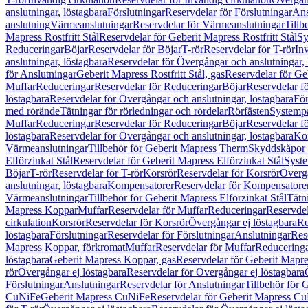
anslutningar, löstagbara
Förslutningar
Reservdelar för Förslutningar
Ans
anslutning
Värmeanslutningar
Reservdelar för Värmeanslutningar
Tillb
Mapress Rostfritt Stål
Reservdelar för Geberit Mapress Rostfritt Stål
Sy
Reduceringar
Böjar
Reservdelar för Böjar
T-rör
Reservdelar för T-rör
In
anslutningar, löstagbara
Reservdelar för Övergångar och anslutningar, 
för Anslutningar
Geberit Mapress Rostfritt Stål, gas
Reservdelar för Geb
Muffar
Reduceringar
Reservdelar för Reduceringar
Böjar
Reservdelar f
löstagbara
Reservdelar för Övergångar och anslutningar, löstagbara
För
med rörände
Tätningar för rörledningar och rördelar
Rörfästen
Systemp
Muffar
Reduceringar
Reservdelar för Reduceringar
Böjar
Reservdelar f
löstagbara
Reservdelar för Övergångar och anslutningar, löstagbara
Ko
Värmeanslutningar
Tillbehör för Geberit Mapress Therm
Skyddskåpor 
Elförzinkat Stål
Reservdelar för Geberit Mapress Elförzinkat Stål
Syste
Böjar
T-rör
Reservdelar för T-rör
Korsrör
Reservdelar för Korsrör
Övergå
anslutningar, löstagbara
Kompensatorer
Reservdelar för Kompensatore
Värmeanslutningar
Tillbehör för Geberit Mapress Elförzinkat Stål
Tätn
Mapress Koppar
Muffar
Reservdelar för Muffar
Reduceringar
Reservdel
cirkulation
Korsrör
Reservdelar för Korsrör
Övergångar ej löstagbara
Re
löstagbara
Förslutningar
Reservdelar för Förslutningar
Anslutningar
Res
Mapress Koppar, förkromat
Muffar
Reservdelar för Muffar
Reducering
löstagbara
Geberit Mapress Koppar, gas
Reservdelar för Geberit Mapr
rör
Övergångar ej löstagbara
Reservdelar för Övergångar ej löstagbara
Förslutningar
Anslutningar
Reservdelar för Anslutningar
Tillbehör för
CuNiFe
Geberit Mapress CuNiFe
Reservdelar för Geberit Mapress C