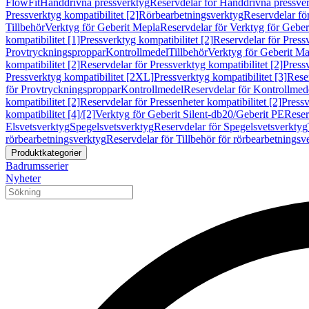
FlowFit
Handdrivna pressverktyg
Reservdelar för Handdrivna pressve
Pressverktyg kompatibilitet [2]
Rörbearbetningsverktyg
Reservdelar fö
Tillbehör
Verktyg för Geberit Mepla
Reservdelar för Verktyg för Geber
kompatibilitet [1]
Pressverktyg kompatibilitet [2]
Reservdelar för Pressv
Provtryckningsproppar
Kontrollmedel
Tillbehör
Verktyg för Geberit Ma
kompatibilitet [2]
Reservdelar för Pressverktyg kompatibilitet [2]
Pressv
Pressverktyg kompatibilitet [2XL]
Pressverktyg kompatibilitet [3]
Reser
för Provtryckningsproppar
Kontrollmedel
Reservdelar för Kontrollmed
kompatibilitet [2]
Reservdelar för Pressenheter kompatibilitet [2]
Pressv
kompatibilitet [4]/[2]
Verktyg för Geberit Silent-db20/Geberit PE
Reser
Elsvetsverktyg
Spegelsvetsverktyg
Reservdelar för Spegelsvetsverktyg
rörbearbetningsverktyg
Reservdelar för Tillbehör för rörbearbetningsv
Produktkategorier
Badrumsserier
Nyheter