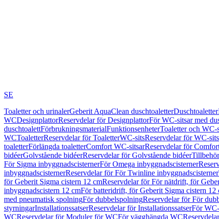
SE
Toaletter och urinaler
Geberit AquaClean duschtoaletter
Duschtoaletter
WC
Designplattor
Reservdelar för Designplattor
För WC-sitsar med du
duschtoalett
Förbrukningsmaterial
Funktionsenheter
Toaletter och WC-s
WC
Toaletter
Reservdelar för Toaletter
WC-sits
Reservdelar för WC-sits
toaletter
Förlängda toaletter
Comfort WC-sitsar
Reservdelar för Comfor
bidéer
Golvstående bidéer
Reservdelar för Golvstående bidéer
Tillbehö
För Sigma inbyggnadscisterner
För Omega inbyggnadscisterner
Reserv
inbyggnadscisterner
Reservdelar för För Twinline inbyggnadscisterner
för Geberit Sigma cistern 12 cm
Reservdelar för För nätdrift, för Gebe
inbyggnadscistern 12 cm
För batteridrift, för Geberit Sigma cistern 12
med pneumatisk spolning
För dubbelspolning
Reservdelar för För dub
styrningar
Installationssatser
Reservdelar för Installationssatser
För WC-s
WC
Reservdelar för Moduler för WC
För vägghängda WC
Reservdela