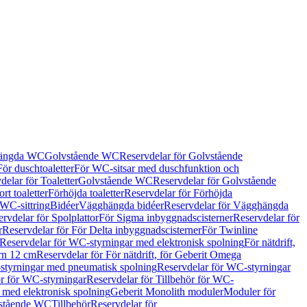
hängda WC
Golvstående WC
Reservdelar för Golvstående
För duschtoaletter
För WC-sitsar med duschfunktion och
delar för Toaletter
Golvstående WC
Reservdelar för Golvstående
rt toaletter
Förhöjda toaletter
Reservdelar för Förhöjda
 WC-sittring
Bidéer
Vägghängda bidéer
Reservdelar för Vägghängda
rvdelar för Spolplattor
För Sigma inbyggnadscisterner
Reservdelar för
r
Reservdelar för För Delta inbyggnadscisterner
För Twinline
Reservdelar för WC-styrningar med elektronisk spolning
För nätdrift,
ern 12 cm
Reservdelar för För nätdrift, för Geberit Omega
tyrningar med pneumatisk spolning
Reservdelar för WC-styrningar
ör för WC-styrningar
Reservdelar för Tillbehör för WC-
 med elektronisk spolning
Geberit Monolith moduler
Moduler för
vstående WC
Tillbehör
Reservdelar för