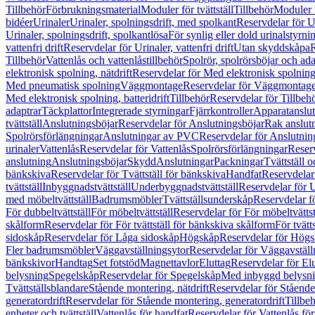
Tillbehör
Förbrukningsmaterial
Moduler för tvättställ
Tillbehör
Moduler 
bidéer
Urinaler
Urinaler, spolningsdrift, med spolkant
Reservdelar för U
Urinaler, spolningsdrift, spolkantlösa
För synlig eller dold urinalstyrni
vattenfri drift
Reservdelar för Urinaler, vattenfri drift
Utan skyddskåpa
R
Tillbehör
Vattenlås och vattenlåstillbehör
Spolrör, spolrörsböjar och ada
elektronisk spolning, nätdrift
Reservdelar för Med elektronisk spolning,
Med pneumatisk spolning
Väggmontage
Reservdelar för Väggmontag
Med elektronisk spolning, batteridrift
Tillbehör
Reservdelar för Tillbeh
adaptrar
Täckplattor
Integrerade styrningar
Fjärrkontroller
Apparatanslutn
tvättställ
Anslutningsböjar
Reservdelar för Anslutningsböjar
Rak anslut
Spolrörsförlängningar
Anslutningar av PVC
Reservdelar för Anslutni
urinaler
Vattenlås
Reservdelar för Vattenlås
Spolrörsförlängningar
Reserv
anslutning
Anslutningsböjar
Skydd
Anslutningar
Packningar
Tvättställ
bänkskiva
Reservdelar för Tvättställ för bänkskiva
Handfat
Reservdelar
tvättställ
Inbyggnadstvättställ
Underbyggnadstvättställ
Reservdelar för 
med möbeltvättställ
Badrumsmöbler
Tvättställsunderskåp
Reservdelar f
För dubbeltvättställ
För möbeltvättställ
Reservdelar för För möbeltvättst
skålform
Reservdelar för För tvättställ för bänkskiva skålform
För tvätt
sidoskåp
Reservdelar för Låga sidoskåp
Högskåp
Reservdelar för Hög
Fler badrumsmöbler
Väggavställningsytor
Reservdelar för Väggavställ
bänkskivor
Handtag
Set fotstöd
Magnettavlor
Eluttag
Reservdelar för El
belysning
Spegelskåp
Reservdelar för Spegelskåp
Med inbyggd belysn
Tvättställsblandare
Stående montering, nätdrift
Reservdelar för Stående
generatordrift
Reservdelar för Stående montering, generatordrift
Tillbe
enheter och tvättställ
Vattenlås för handfat
Reservdelar för Vattenlås fö