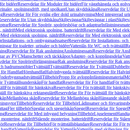
för bidéer
Reservdelar för Moduler för bidéer
För vägghängda och golvs
rinaler, spolningsdrift, med spolkant
Utan skyddskåpa
Reservdelar för 
ng
Reservdelar för För synlig eller dold urinalstyrning
Med integrerad uri
eservdelar för Utan skyddskåpa
Skiljeväggar
Skiljeväggar i plast
Skiljev
ptrar
Reservdelar för Spolrör, spolrörsböjar och adaptrar
Infästningsmate
 nätdrift
Med elektronisk spolning, batteridrift
Reservdelar för Med elektr
e
Med elektronisk spolning, nätdrift
Reservdelar för Med elektronisk spoln
ör
Installations- och ombyggnadssatser
Reservdelar för Installations- oc
ingar för toaletter, urinaler och bidéer
Vattenlås för WC och tvättställ
Re
ning
Reservdelar för Rak anslutning
Anslutningssats
Reservdelar för Ansl
ngar av PVC
Manschetter och täckkåpor
Adapter- och kopplingsdelar
Vatt
delar för Spolrörsförlängningar
Rak anslutning
Reservdelar för Rak ans
 och badrumsmöbler
Tvättställ
Tvättställ
Reservdelar för Tvättställ
Dubbeltvä
 för Handfat
Hörnhandfat
Halvinbyggda tvättställ
Reservdelar för Halvi
Underbyggnadstvättställ
Tillbehör
Propp för avlopp
Infästningsmaterial
Mö
ör Tvättställsunderskåp
För handfat
Reservdelar för För handfat
För tvätts
äll
För tvättställ för bänkskiva
Reservdelar för För tvättställ för bänkskiv
ställ för bänkskiva rektangulärt
Reservdelar för För tvättställ för bänkski
skåp
Mellanhöga skåp
Reservdelar för Mellanhöga skåp
Hängande skåp
R
ningsytor
Tillbehör
Reservdelar för Tillbehör
Lådinsatser och förvaringsb
uttag
Fler tillbehör
Speglar och spegelskåp
Spegel
Reservdelar för Spegel
ing
Reservdelar för Med inbyggd belysning
Tillbehör
Ljuselement
Handta
 montering, nätdrift
Stående montering, batteridrift
Reservdelar för Ståen
hör
Reservdelar för Tillbehör
För tvättställsblandare
Reservdelar för För tv
r handfat
Vattenlås
Reservdelar för Vattenlås
Vattenlås med skiljevägg för