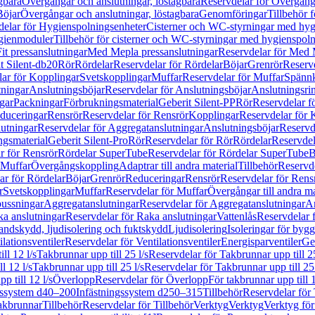
gbara
Övergångar och anslutningar, löstagbara
Reservdelar för Övergånga
Böjar
Övergångar och anslutningar, löstagbara
Genomföringar
Tillbehör 
delar för Hygienspolningsenheter
Cisterner och WC-styrningar med hyg
ygienmoduler
Tillbehör för cisterner och WC-styrningar med hygienspol
t pressanslutningar
Med Mepla pressanslutningar
Reservdelar för Med 
t Silent-db20
Rör
Rördelar
Reservdelar för Rördelar
Böjar
Grenrör
Reservd
ar för Kopplingar
Svetskopplingar
Muffar
Reservdelar för Muffar
Spännk
tningar
Anslutningsböjar
Reservdelar för Anslutningsböjar
Anslutningsri
gar
Packningar
Förbrukningsmaterial
Geberit Silent-PP
Rör
Reservdelar f
educeringar
Rensrör
Reservdelar för Rensrör
Kopplingar
Reservdelar för 
utningar
Reservdelar för Aggregatanslutningar
Anslutningsböjar
Reservd
ngsmaterial
Geberit Silent-Pro
Rör
Reservdelar för Rör
Rördelar
Reservdel
r för Rensrör
Rördelar SuperTube
Reservdelar för Rördelar SuperTube
B
 Muffar
Övergångskoppling
Adaptrar till andra material
Tillbehör
Reservde
ar för Rördelar
Böjar
Grenrör
Reduceringar
Rensrör
Reservdelar för Rens
r
Svetskopplingar
Muffar
Reservdelar för Muffar
Övergångar till andra ma
bussningar
Aggregatanslutningar
Reservdelar för Aggregatanslutningar
An
a anslutningar
Reservdelar för Raka anslutningar
Vattenlås
Reservdelar f
andskydd, ljudisolering och fuktskydd
Ljudisolering
Isoleringar för byg
ilationsventiler
Reservdelar för Ventilationsventiler
Energisparventiler
Ge
ll 12 l/s
Takbrunnar upp till 25 l/s
Reservdelar för Takbrunnar upp till 25
l 12 l/s
Takbrunnar upp till 25 l/s
Reservdelar för Takbrunnar upp till 25 
p till 12 l/s
Överlopp
Reservdelar för Överlopp
För takbrunnar upp till 1
gssystem d40–200
Infästningssystem d250–315
Tillbehör
Reservdelar för 
akbrunnar
Tillbehör
Reservdelar för Tillbehör
Verktyg
Verktyg
Verktyg för