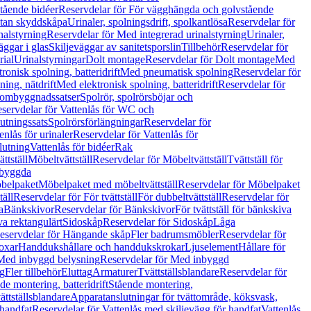
tående bidéer
Reservdelar för För vägghängda och golvstående
Utan skyddskåpa
Urinaler, spolningsdrift, spolkantlösa
Reservdelar för
nalstyrning
Reservdelar för Med integrerad urinalstyrning
Urinaler,
äggar i glas
Skiljeväggar av sanitetsporslin
Tillbehör
Reservdelar för
rial
Urinalstyrningar
Dolt montage
Reservdelar för Dolt montage
Med
onisk spolning, batteridrift
Med pneumatisk spolning
Reservdelar för
ing, nätdrift
Med elektronisk spolning, batteridrift
Reservdelar för
h ombyggnadssatser
Spolrör, spolrörsböjar och
servdelar för Vattenlås för WC och
utningssats
Spolrörsförlängningar
Reservdelar för
enlås för urinaler
Reservdelar för Vattenlås för
lutning
Vattenlås för bidéer
Rak
ttställ
Möbeltvättställ
Reservdelar för Möbeltvättställ
Tvättställ för
nbyggda
belpaket
Möbelpaket med möbeltvättställ
Reservdelar för Möbelpaket
täll
Reservdelar för För tvättställ
För dubbeltvättställ
Reservdelar för
a
Bänkskivor
Reservdelar för Bänkskivor
För tvättställ för bänkskiva
va rektangulärt
Sidoskåp
Reservdelar för Sidoskåp
Låga
eservdelar för Hängande skåp
Fler badrumsmöbler
Reservdelar för
oxar
Handdukshållare och handdukskrokar
Ljuselement
Hållare för
Med inbyggd belysning
Reservdelar för Med inbyggd
g
Fler tillbehör
Eluttag
Armaturer
Tvättställsblandare
Reservdelar för
de montering, batteridrift
Stående montering,
ättställsblandare
Apparatanslutningar för tvättområde, köksvask,
 handfat
Reservdelar för Vattenlås med skiljevägg för handfat
Vattenlås