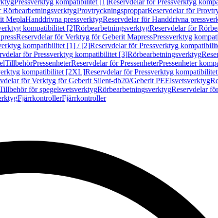
rktyg
Pressverktyg kompatibilitet [1]
Reservdelar för Pressverktyg kompati
r Rörbearbetningsverktyg
Provtryckningsproppar
Reservdelar för Provt
it Mepla
Handdrivna pressverktyg
Reservdelar för Handdrivna pressver
erktyg kompatibilitet [2]
Rörbearbetningsverktyg
Reservdelar för Rörbe
press
Reservdelar för Verktyg för Geberit Mapress
Pressverktyg kompatib
erktyg kompatibilitet [1] / [2]
Reservdelar för Pressverktyg kompatibilitet
vdelar för Pressverktyg kompatibilitet [3]
Rörbearbetningsverktyg
Reser
el
Tillbehör
Pressenheter
Reservdelar för Pressenheter
Pressenheter kompat
erktyg kompatibilitet [2XL]
Reservdelar för Pressverktyg kompatibilite
vdelar för Verktyg för Geberit Silent-db20/Geberit PE
Elsvetsverktyg
Re
Tillbehör för spegelsvetsverktyg
Rörbearbetningsverktyg
Reservdelar fö
erktyg
Fjärrkontroller
Fjärrkontroller