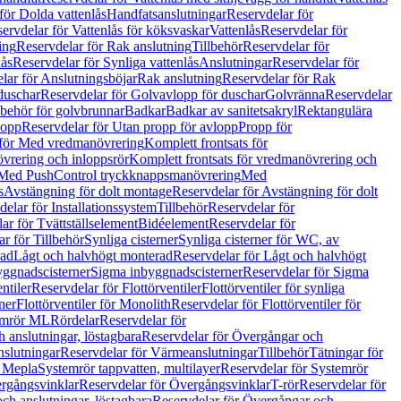
för Dolda vattenlås
Handfatsanslutningar
Reservdelar för
ervdelar för Vattenlås för köksvaskar
Vattenlås
Reservdelar för
ing
Reservdelar för Rak anslutning
Tillbehör
Reservdelar för
lås
Reservdelar för Synliga vattenlås
Anslutningar
Reservdelar för
lar för Anslutningsböjar
Rak anslutning
Reservdelar för Rak
duschar
Reservdelar för Golvavlopp för duschar
Golvränna
Reservdelar
lbehör för golvbrunnar
Badkar
Badkar av sanitetsakryl
Rektangulära
lopp
Reservdelar för Utan propp för avlopp
Propp för
 för Med vredmanövrering
Komplett frontsats för
vrering och inloppsrör
Komplett frontsats för vredmanövrering och
 Med PushControl tryckknappsmanövrering
Med
s
Avstängning för dolt montage
Reservdelar för Avstängning för dolt
elar för Installationssystem
Tillbehör
Reservdelar för
ar för Tvättställselement
Bidéelement
Reservdelar för
r för Tillbehör
Synliga cisterner
Synliga cisterner för WC, av
rad
Lågt och halvhögt monterad
Reservdelar för Lågt och halvhögt
yggnadscisterner
Sigma inbyggnadscisterner
Reservdelar för Sigma
ntiler
Reservdelar för Flottörventiler
Flottörventiler för synliga
ner
Flottörventiler för Monolith
Reservdelar för Flottörventiler för
emrör ML
Rördelar
Reservdelar för
 anslutningar, löstagbara
Reservdelar för Övergångar och
slutningar
Reservdelar för Värmeanslutningar
Tillbehör
Tätningar för
 Mepla
Systemrör tappvatten, multilayer
Reservdelar för Systemrör
rgångsvinklar
Reservdelar för Övergångsvinklar
T-rör
Reservdelar för
ch anslutningar, löstagbara
Reservdelar för Övergångar och