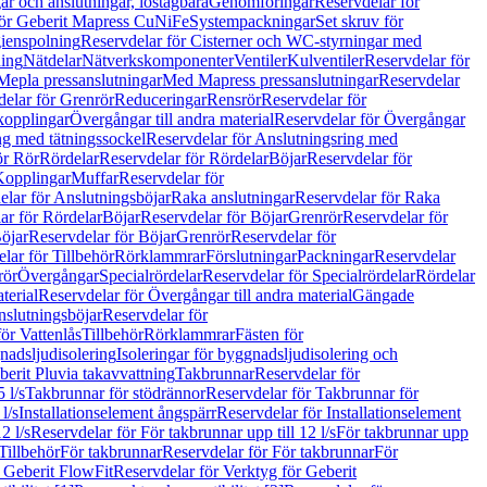
r och anslutningar, löstagbara
Genomföringar
Reservdelar för
för Geberit Mapress CuNiFe
Systempackningar
Set skruv för
ienspolning
Reservdelar för Cisterner och WC-styrningar med
ning
Nätdelar
Nätverkskomponenter
Ventiler
Kulventiler
Reservdelar för
Mepla pressanslutningar
Med Mapress pressanslutningar
Reservdelar
elar för Grenrör
Reduceringar
Rensrör
Reservdelar för
opplingar
Övergångar till andra material
Reservdelar för Övergångar
ng med tätningssockel
Reservdelar för Anslutningsring med
ör Rör
Rördelar
Reservdelar för Rördelar
Böjar
Reservdelar för
Kopplingar
Muffar
Reservdelar för
elar för Anslutningsböjar
Raka anslutningar
Reservdelar för Raka
ar för Rördelar
Böjar
Reservdelar för Böjar
Grenrör
Reservdelar för
öjar
Reservdelar för Böjar
Grenrör
Reservdelar för
lar för Tillbehör
Rörklammrar
Förslutningar
Packningar
Reservdelar
rör
Övergångar
Specialrördelar
Reservdelar för Specialrördelar
Rördelar
terial
Reservdelar för Övergångar till andra material
Gängade
slutningsböjar
Reservdelar för
ör Vattenlås
Tillbehör
Rörklammrar
Fästen för
gnadsljudisolering
Isoleringar för byggnadsljudisolering och
berit Pluvia takavvattning
Takbrunnar
Reservdelar för
 l/s
Takbrunnar för stödrännor
Reservdelar för Takbrunnar för
l/s
Installationselement ångspärr
Reservdelar för Installationselement
2 l/s
Reservdelar för För takbrunnar upp till 12 l/s
För takbrunnar upp
Tillbehör
För takbrunnar
Reservdelar för För takbrunnar
För
 Geberit FlowFit
Reservdelar för Verktyg för Geberit