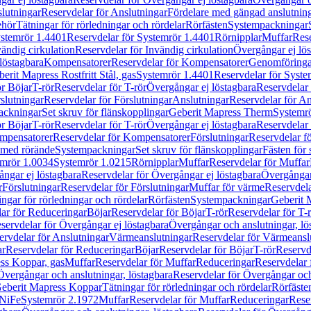
lutningar
Reservdelar för Anslutningar
Fördelare med gängad anslutnin
ehör
Tätningar för rörledningar och rördelar
Rörfästen
Systempackningar
stemrör 1.4401
Reservdelar för Systemrör 1.4401
Rörnipplar
Muffar
Rese
vändig cirkulation
Reservdelar för Invändig cirkulation
Övergångar ej lös
löstagbara
Kompensatorer
Reservdelar för Kompensatorer
Genomföringa
erit Mapress Rostfritt Stål, gas
Systemrör 1.4401
Reservdelar för Syste
ör Böjar
T-rör
Reservdelar för T-rör
Övergångar ej löstagbara
Reservdelar 
slutningar
Reservdelar för Förslutningar
Anslutningar
Reservdelar för An
ackningar
Set skruv för flänskopplingar
Geberit Mapress Therm
Systemr
ör Böjar
T-rör
Reservdelar för T-rör
Övergångar ej löstagbara
Reservdelar 
mpensatorer
Reservdelar för Kompensatorer
Förslutningar
Reservdelar fö
med rörände
Systempackningar
Set skruv för flänskopplingar
Fästen för
mrör 1.0034
Systemrör 1.0215
Rörnipplar
Muffar
Reservdelar för Muffar
ngar ej löstagbara
Reservdelar för Övergångar ej löstagbara
Övergångar 
r
Förslutningar
Reservdelar för Förslutningar
Muffar för värme
Reservdela
ingar för rörledningar och rördelar
Rörfästen
Systempackningar
Geberit 
ar för Reduceringar
Böjar
Reservdelar för Böjar
T-rör
Reservdelar för T-
servdelar för Övergångar ej löstagbara
Övergångar och anslutningar, lö
ervdelar för Anslutningar
Värmeanslutningar
Reservdelar för Värmeansl
ar
Reservdelar för Reduceringar
Böjar
Reservdelar för Böjar
T-rör
Reservde
ess Koppar, gas
Muffar
Reservdelar för Muffar
Reduceringar
Reservdelar 
Övergångar och anslutningar, löstagbara
Reservdelar för Övergångar och
 Geberit Mapress Koppar
Tätningar för rörledningar och rördelar
Rörfäste
uNiFe
Systemrör 2.1972
Muffar
Reservdelar för Muffar
Reduceringar
Rese