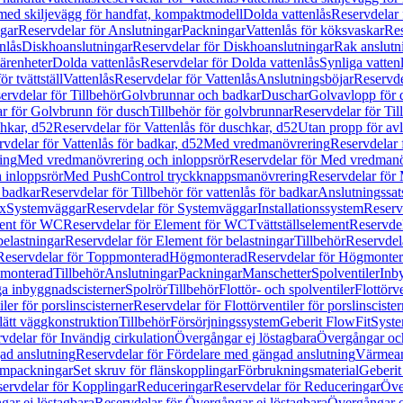
 med skiljevägg för handfat, kompaktmodell
Dolda vattenlås
Reservdelar 
gar
Reservdelar för Anslutningar
Packningar
Vattenlås för köksvaskar
Res
nlås
Diskhoanslutningar
Reservdelar för Diskhoanslutningar
Rak anslutn
tärenheter
Dolda vattenlås
Reservdelar för Dolda vattenlås
Synliga vatten
r tvättställ
Vattenlås
Reservdelar för Vattenlås
Anslutningsböjar
Reservde
ervdelar för Tillbehör
Golvbrunnar och badkar
Duschar
Golvavlopp för 
r för Golvbrunn för dusch
Tillbehör för golvbrunnar
Reservdelar för Til
chkar, d52
Reservdelar för Vattenlås för duschkar, d52
Utan propp för av
vdelar för Vattenlås för badkar, d52
Med vredmanövrering
Reservdelar
ing
Med vredmanövrering och inloppsrör
Reservdelar för Med vredmanö
 inloppsrör
Med PushControl tryckknappsmanövrering
Reservdelar för
r badkar
Reservdelar för Tillbehör för vattenlås för badkar
Anslutningssat
ix
Systemväggar
Reservdelar för Systemväggar
Installationssystem
Reservd
ent för WC
Reservdelar för Element för WC
Tvättställselement
Reservdel
belastningar
Reservdelar för Element för belastningar
Tillbehör
Reservdela
Reservdelar för Toppmonterad
Högmonterad
Reservdelar för Högmonte
 monterad
Tillbehör
Anslutningar
Packningar
Manschetter
Spolventiler
Inb
a inbyggnadscisterner
Spolrör
Tillbehör
Flottör- och spolventiler
Flottörve
iler för porslinscisterner
Reservdelar för Flottörventiler för porslinscister
lätt väggkonstruktion
Tillbehör
Försörjningssystem
Geberit FlowFit
Syst
vdelar för Invändig cirkulation
Övergångar ej löstagbara
Övergångar och
ad anslutning
Reservdelar för Fördelare med gängad anslutning
Värmean
empackningar
Set skruv för flänskopplingar
Förbrukningsmaterial
Geberit
ervdelar för Kopplingar
Reduceringar
Reservdelar för Reduceringar
Öve
ar ej löstagbara
Reservdelar för Övergångar ej löstagbara
Övergångar o