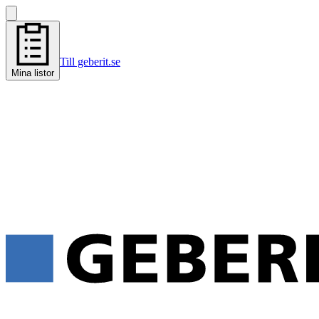
Till geberit.se
Mina listor