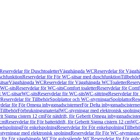
Reservdelar för Duschtoaletter
Vägghängda WC
Reservdelar för Vägg
schfunktion
Reservdelar för För WC-sitsar med duschfunktion
Tillbehör
itsar
Vägghängda WC
Reservdelar för Vägghängda WC
Toaletter
Reserv
WC-sits
Reservdelar för WC-sits
Comfort toaletter
Reservdelar för Comfo
t WC-sitsar
WC-sits
Reservdelar för WC-sits
WC-sittring
Reservdelar för
r
Reservdelar för Tillbehör
Spolplattor och WC-styrningar
Spolplattor
Rese
delar för För Omega inbyggnadscisterner
För Delta inbyggnadscisterne
Tillbehör
Förbrukningsmaterial
WC-styrningar med elektronisk spolning
rit Sigma cistern 12 cm
För nätdrift, för Geberit Omega inbyggnadscist
 cm
Reservdelar för För batteridrift, för Geberit Sigma cistern 12 cm
WC-s
belspolning
För enkelspolning
Reservdelar för För enkelspolning
Tillbeh
tyrningar med elektronisk spolning
Reservdelar för För WC-styrningar
r för För vägghängda WC
För golvstående WC
Reservdelar för För gol