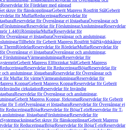
g
Reservdelar för Fördelare med gängad
Set skruv för flänskopplingar
Geberit Mapress Rostfritt Stål
Geberit
rvdelar för Muffar
Reduceringar
Reservdelar för
tagbara
Reservdelar för Övergångar ej löstagbara
Övergångar och
r
Förslutningar
Reservdelar för Förslutningar
Anslutningar
Reservdelar
mrör 1.4401
Rörnipplar
Muffar
Reservdelar för
för Övergångar ej löstagbara
Övergångar och anslutningar,
slutningar
Tillbehör för Geberit Mapress Rostfritt Stål
Skyddskåpor
ör Therm
Rördelar
Reservdelar för Rördelar
Muffar
Reservdelar för
för Övergångar ej löstagbara
Övergångar och anslutningar,
r Förslutningar
Värmeanslutningar
Reservdelar för
 systemrör
Geberit Mapress Elförzinkat Stål
Geberit Mapress
Reduceringar
Reservdelar för Reduceringar
Böjar
Reservdelar för
och anslutningar, löstagbara
Reservdelar för Övergångar och
r för Muffar för värme
Värmeanslutningar
Reservdelar för
Mapress Koppar
Geberit Mapress Koppar
Reservdelar för Geberit
rör
Invändig cirkulation
Reservdelar för Invändig
stagbara
Reservdelar för Övergångar och anslutningar,
utningar
Geberit Mapress Koppar, förkromat
Reservdelar för Geberit
lar för T-rör
Övergångar ej löstagbara
Reservdelar för Övergångar ej
för Reduceringar
Böjar
Reservdelar för Böjar
T-rör
Reservdelar för T-
 anslutningar, löstagbara
Förslutningar
Reservdelar för
n
Systempackningar
Set skruv för flänskopplingar
Geberit Mapress
rvdelar för Reduceringar
Böjar
Reservdelar för Böjar
T-rör
Reservdelar