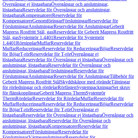
Övergångar ej löstagbara
Övergångar och anslutningar,
löstagbara
Reservdelar för Övergångar och anslutningar,
löstagbara
Kompensatorer
Reservdelar för
Kompensatorer
Genomföringar
Förslutningar
Reservdelar för
Förslutningar
Anslutningar
Reservdelar för Anslutningar
Geberit
Mapress Rostfritt Stål, gas
Reservdelar för Geberit Mapress Rostfritt
Stål, gas
Systemrör 1.4401
Reservdelar för Systemrör
1.4401
Rörnipplar
Muffar
Reservdelar för
Muffar
Reduceringar
Reservdelar för Reduceringar
Böjar
Reservdelar
för Böjar
T-rör
Reservdelar för T-rör
Övergångar ej
löstagbara
Reservdelar för Övergångar ej löstagbara
Övergångar och
anslutningar, löstagbara
Reservdelar för Övergångar och
anslutningar, löstagbara
Förslutningar
Reservdelar för
Förslutningar
Anslutningar
Reservdelar för Anslutningar
Tillbehör för
Geberit Mapress Rostfritt Stål
Skyddskåpor med rörände
Tätningar
för rörledningar och rördelar
Rörfästen
Systempackningar
Set skruv
för flänskopplingar
Geberit Mapress Therm
Systemrör
Therm
Rördelar
Reservdelar för Rördelar
Muffar
Reservdelar för
Muffar
Reduceringar
Reservdelar för Reduceringar
Böjar
Reservdelar
för Böjar
T-rör
Reservdelar för T-rör
Övergångar ej
löstagbara
Reservdelar för Övergångar ej löstagbara
Övergångar och
anslutningar, löstagbara
Reservdelar för Övergångar och
anslutningar, löstagbara
Kompensatorer
Reservdelar för
Kompensatorer
Förslutningar
Reservdelar för
Förslutningar
Värmeanslutningar
Reservdelar för