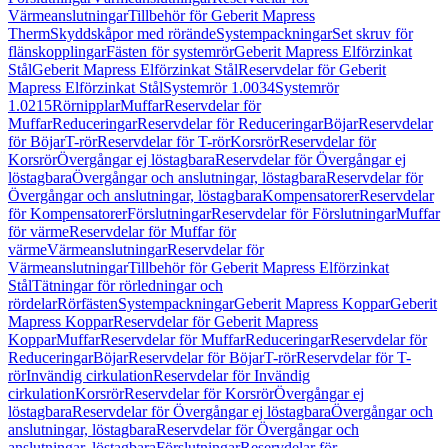
Värmeanslutningar
Tillbehör för Geberit Mapress
Therm
Skyddskåpor med rörände
Systempackningar
Set skruv för
flänskopplingar
Fästen för systemrör
Geberit Mapress Elförzinkat
Stål
Geberit Mapress Elförzinkat Stål
Reservdelar för Geberit
Mapress Elförzinkat Stål
Systemrör 1.0034
Systemrör
1.0215
Rörnipplar
Muffar
Reservdelar för
Muffar
Reduceringar
Reservdelar för Reduceringar
Böjar
Reservdelar
för Böjar
T-rör
Reservdelar för T-rör
Korsrör
Reservdelar för
Korsrör
Övergångar ej löstagbara
Reservdelar för Övergångar ej
löstagbara
Övergångar och anslutningar, löstagbara
Reservdelar för
Övergångar och anslutningar, löstagbara
Kompensatorer
Reservdelar
för Kompensatorer
Förslutningar
Reservdelar för Förslutningar
Muffar
för värme
Reservdelar för Muffar för
värme
Värmeanslutningar
Reservdelar för
Värmeanslutningar
Tillbehör för Geberit Mapress Elförzinkat
Stål
Tätningar för rörledningar och
rördelar
Rörfästen
Systempackningar
Geberit Mapress Koppar
Geberit
Mapress Koppar
Reservdelar för Geberit Mapress
Koppar
Muffar
Reservdelar för Muffar
Reduceringar
Reservdelar för
Reduceringar
Böjar
Reservdelar för Böjar
T-rör
Reservdelar för T-
rör
Invändig cirkulation
Reservdelar för Invändig
cirkulation
Korsrör
Reservdelar för Korsrör
Övergångar ej
löstagbara
Reservdelar för Övergångar ej löstagbara
Övergångar och
anslutningar, löstagbara
Reservdelar för Övergångar och
anslutningar, löstagbara
Förslutningar
Reservdelar för