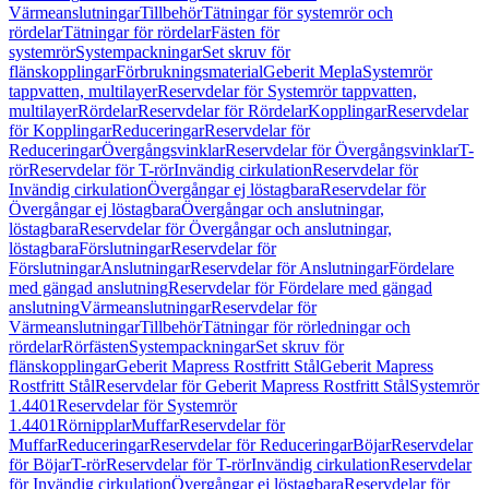
Värmeanslutningar
Tillbehör
Tätningar för systemrör och
rördelar
Tätningar för rördelar
Fästen för
systemrör
Systempackningar
Set skruv för
flänskopplingar
Förbrukningsmaterial
Geberit Mepla
Systemrör
tappvatten, multilayer
Reservdelar för Systemrör tappvatten,
multilayer
Rördelar
Reservdelar för Rördelar
Kopplingar
Reservdelar
för Kopplingar
Reduceringar
Reservdelar för
Reduceringar
Övergångsvinklar
Reservdelar för Övergångsvinklar
T-
rör
Reservdelar för T-rör
Invändig cirkulation
Reservdelar för
Invändig cirkulation
Övergångar ej löstagbara
Reservdelar för
Övergångar ej löstagbara
Övergångar och anslutningar,
löstagbara
Reservdelar för Övergångar och anslutningar,
löstagbara
Förslutningar
Reservdelar för
Förslutningar
Anslutningar
Reservdelar för Anslutningar
Fördelare
med gängad anslutning
Reservdelar för Fördelare med gängad
anslutning
Värmeanslutningar
Reservdelar för
Värmeanslutningar
Tillbehör
Tätningar för rörledningar och
rördelar
Rörfästen
Systempackningar
Set skruv för
flänskopplingar
Geberit Mapress Rostfritt Stål
Geberit Mapress
Rostfritt Stål
Reservdelar för Geberit Mapress Rostfritt Stål
Systemrör
1.4401
Reservdelar för Systemrör
1.4401
Rörnipplar
Muffar
Reservdelar för
Muffar
Reduceringar
Reservdelar för Reduceringar
Böjar
Reservdelar
för Böjar
T-rör
Reservdelar för T-rör
Invändig cirkulation
Reservdelar
för Invändig cirkulation
Övergångar ej löstagbara
Reservdelar för