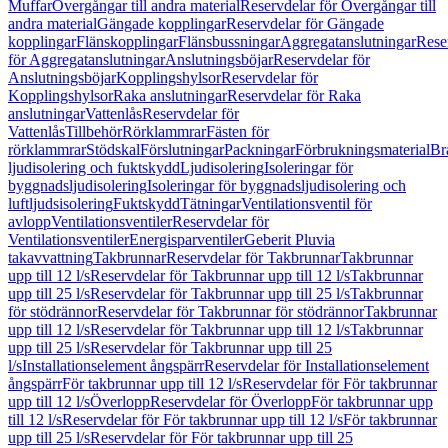
Muffar
Övergångar till andra material
Reservdelar för Övergångar till
andra material
Gängade kopplingar
Reservdelar för Gängade
kopplingar
Flänskopplingar
Flänsbussningar
Aggregatanslutningar
Rese
för Aggregatanslutningar
Anslutningsböjar
Reservdelar för
Anslutningsböjar
Kopplingshylsor
Reservdelar för
Kopplingshylsor
Raka anslutningar
Reservdelar för Raka
anslutningar
Vattenlås
Reservdelar för
Vattenlås
Tillbehör
Rörklammrar
Fästen för
rörklammrar
Stödskal
Förslutningar
Packningar
Förbrukningsmaterial
Br
ljudisolering och fuktskydd
Ljudisolering
Isoleringar för
byggnadsljudisolering
Isoleringar för byggnadsljudisolering och
luftljudsisolering
Fuktskydd
Tätningar
Ventilationsventil för
avlopp
Ventilationsventiler
Reservdelar för
Ventilationsventiler
Energisparventiler
Geberit Pluvia
takavvattning
Takbrunnar
Reservdelar för Takbrunnar
Takbrunnar
upp till 12 l/s
Reservdelar för Takbrunnar upp till 12 l/s
Takbrunnar
upp till 25 l/s
Reservdelar för Takbrunnar upp till 25 l/s
Takbrunnar
för stödrännor
Reservdelar för Takbrunnar för stödrännor
Takbrunnar
upp till 12 l/s
Reservdelar för Takbrunnar upp till 12 l/s
Takbrunnar
upp till 25 l/s
Reservdelar för Takbrunnar upp till 25
l/s
Installationselement ångspärr
Reservdelar för Installationselement
ångspärr
För takbrunnar upp till 12 l/s
Reservdelar för För takbrunnar
upp till 12 l/s
Överlopp
Reservdelar för Överlopp
För takbrunnar upp
till 12 l/s
Reservdelar för För takbrunnar upp till 12 l/s
För takbrunnar
upp till 25 l/s
Reservdelar för För takbrunnar upp till 25