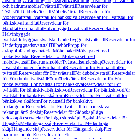
anslutning
Anslutningsböjar
Skydd
Anslutningar
Packningar
Tvättställ
och badrumsmöbler
Tvättställ
Tvättställ
Reservdelar för
Tvättställ
Dubbeltvättställ
Möbeltvättställ
Reservdelar för
Möbeltvättställ
Tvättställ för bänkskiva
Reservdelar för Tvättställ för
bänkskiva
Handfat
Reservdelar för
Handfat
Hörnhandfat
Halvinbyggda tvättställ
Reservdelar för
Halvinbyggda
tvättställ
Inbyggnadstvättställ
Underbyggnadstvättställ
Reservdelar för
Underbyggnadstvättställ
Tillbehör
Propp för
avlopp
Infästningsmaterial
Möbelpaket
Möbelpaket med
möbeltvättställ
Reservdelar för Möbelpaket med
möbeltvättställ
Badrumsmöbler
Tvättställsunderskåp
Reservdelar för
Tvättställsunderskåp
För handfat
Reservdelar för För handfat
För
tvättställ
Reservdelar för För tvättställ
För dubbeltvättställ
Reservdelar
för För dubbeltvättställ
För möbeltvättställ
Reservdelar för För
möbeltvättställ
För tvättställ för bänkskiva
Reservdelar för För
tvättställ för bänkskiva
Bänkskivor
Reservdelar för Bänkskivor
För
tvättställ för bänkskiva skålform
Reservdelar för För tvättställ för
bänkskiva skålform
För tvättställ för bänkskiva
rektangulärt
Reservdelar för För tvättställ för bänkskiva
rektangulärt
Sidoskåp
Reservdelar för Sidoskåp
Låga
sidoskåp
Reservdelar för Låga sidoskåp
Högskåp
Reservdelar för
Högskåp
Mellanhöga skåp
Reservdelar för Mellanhöga
skåp
Hängande skåp
Reservdelar för Hängande skåp
Fler
badrumsmöbler
Reservdelar för Fler