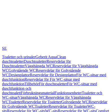
SE
Toaletter och urinaler
Geberit AquaClean
duschtoaletter
Duschtoaletter
Reservdelar för
Duschtoaletter
Vägghängda WC
Reservdelar för Vägghängda
WC
Golvstående WC
Reservdelar för Golvstående
WC
Designplattor
Reservdelar för Designplattor
För WC-sitsar med
duschfunktion
Reservdelar för För WC-sitsar med
duschfunktion
Tillbehör
För duschtoaletter
För WC-sitsar med
duschfunktion och
duschtoalett
Förbrukningsmaterial
Funktionsenheter
Toaletter och
WC-sitsar
Vägghängda WC
Reservdelar för Vägghängda
WC
Toaletter
Reservdelar för Toaletter
Golvstående WC
Reservdelar
för Golvstående WC
Toaletter
Reservdelar för Toaletter
WC-
sits
Reservdelar för WC-sits
WC-sits
Reservdelar för WC-sits
Comfort