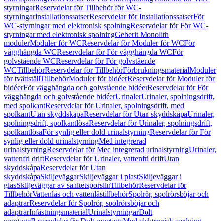
styrningar
Reservdelar för Tillbehör för WC-
styrningar
Installationssatser
Reservdelar för Installationssatser
För
WC-styrningar med elektronisk spolning
Reservdelar för För WC-
styrningar med elektronisk spolning
Geberit Monolith
moduler
Moduler för WC
Reservdelar för Moduler för WC
För
vägghängda WC
Reservdelar för För vägghängda WC
För
golvstående WC
Reservdelar för För golvstående
WC
Tillbehör
Reservdelar för Tillbehör
Förbrukningsmaterial
Moduler
för tvättställ
Tillbehör
Moduler för bidéer
Reservdelar för Moduler för
bidéer
För vägghängda och golvstående bidéer
Reservdelar för För
vägghängda och golvstående bidéer
Urinaler
Urinaler, spolningsdrift,
med spolkant
Reservdelar för Urinaler, spolningsdrift, med
spolkant
Utan skyddskåpa
Reservdelar för Utan skyddskåpa
Urinaler,
spolningsdrift, spolkantlösa
Reservdelar för Urinaler, spolningsdrift,
spolkantlösa
För synlig eller dold urinalstyrning
Reservdelar för För
synlig eller dold urinalstyrning
Med integrerad
urinalstyrning
Reservdelar för Med integrerad urinalstyrning
Urinaler,
vattenfri drift
Reservdelar för Urinaler, vattenfri drift
Utan
skyddskåpa
Reservdelar för Utan
skyddskåpa
Skiljeväggar
Skiljeväggar i plast
Skiljeväggar i
glas
Skiljeväggar av sanitetsporslin
Tillbehör
Reservdelar för
Tillbehör
Vattenlås och vattenlåstillbehör
Spolrör, spolrörsböjar och
adaptrar
Reservdelar för Spolrör, spolrörsböjar och
adaptrar
Infästningsmaterial
Urinalstyrningar
Dolt
montage
Reservdelar för Dolt montage
Med elektronisk spolning,