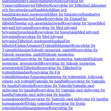
badrumsmöbler
Väggavställningsytor
Reservdelar för
Väggavställningsytor
Tillbehör
Reservdelar för Tillbehör
Lådinsatser
och förvaringsboxar
Handdukshållare och
handdukskrokar
Ljuselement
Hållare för bänkskivor
Handtag
Set
fotstöd
Magnettavlor
Eluttag
Reservdelar för Eluttag
Fler
tillbehör
Speglar och spegelskåp
Spegel
Reservdelar för Spegel
Med
inbyggd belysning
Reservdelar för Med inbyggd
belysning
Spegelskåp
Reservdelar för Spegelskåp
Med inbyggd
belysning
Reservdelar för Med inbyggd
belysning
Tillbehör
Ljuselement
Handtag
Fler
tillbehör
Eluttag
Armaturer
Tvättställsblandare
Reservdelar för
Tvättställsblandare
Stående montering, nätdrift
Reservdelar för
Stående montering, nätdrift
Stående montering,
batteridrift
Reservdelar för Stående montering, batteridrift
Stående
montering, generatordrift
Reservdelar för Stående montering,
generatordrift
Tillbehör
Reservdelar för Tillbehör
För
tvättställsblandare
Reservdelar för För
tvättställsblandare
Apparatanslutningar för tvättområde, köksvask,
enheter och tvättställ
Vattenlås för handfat
Reservdelar för Vattenlås
för handfat
Vattenlås
Reservdelar för Vattenlås
Vattenlås med
skiljevägg för handfat
Reservdelar för Vattenlås med skiljevägg för
handfat
Vattenlås med skiljevägg för handfat,
kompaktmodell
Reservdelar för Vattenlås med skiljevägg för handfat,
kompaktmodell
Dolda vattenlås
Reservdelar för Dolda
vattenlås
Handfatsanslutningar
Reservdelar för