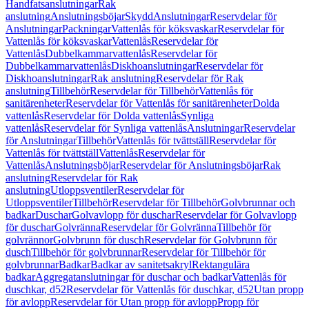
Handfatsanslutningar
Rak
anslutning
Anslutningsböjar
Skydd
Anslutningar
Reservdelar för
Anslutningar
Packningar
Vattenlås för köksvaskar
Reservdelar för
Vattenlås för köksvaskar
Vattenlås
Reservdelar för
Vattenlås
Dubbelkammarvattenlås
Reservdelar för
Dubbelkammarvattenlås
Diskhoanslutningar
Reservdelar för
Diskhoanslutningar
Rak anslutning
Reservdelar för Rak
anslutning
Tillbehör
Reservdelar för Tillbehör
Vattenlås för
sanitärenheter
Reservdelar för Vattenlås för sanitärenheter
Dolda
vattenlås
Reservdelar för Dolda vattenlås
Synliga
vattenlås
Reservdelar för Synliga vattenlås
Anslutningar
Reservdelar
för Anslutningar
Tillbehör
Vattenlås för tvättställ
Reservdelar för
Vattenlås för tvättställ
Vattenlås
Reservdelar för
Vattenlås
Anslutningsböjar
Reservdelar för Anslutningsböjar
Rak
anslutning
Reservdelar för Rak
anslutning
Utloppsventiler
Reservdelar för
Utloppsventiler
Tillbehör
Reservdelar för Tillbehör
Golvbrunnar och
badkar
Duschar
Golvavlopp för duschar
Reservdelar för Golvavlopp
för duschar
Golvränna
Reservdelar för Golvränna
Tillbehör för
golvrännor
Golvbrunn för dusch
Reservdelar för Golvbrunn för
dusch
Tillbehör för golvbrunnar
Reservdelar för Tillbehör för
golvbrunnar
Badkar
Badkar av sanitetsakryl
Rektangulära
badkar
Aggregatanslutningar för duschar och badkar
Vattenlås för
duschkar, d52
Reservdelar för Vattenlås för duschkar, d52
Utan propp
för avlopp
Reservdelar för Utan propp för avlopp
Propp för