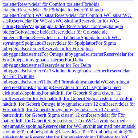
toaletter
Reservdelar för Comfort toaletter
Förhöjda
toaletter
Reservdelar för Förhöjda toaletter
Förlängda
toaletter
Comfort WC-sitsar
Reservdelar för Comfort WC-sitsar
WC-
sits
Reservdelar för WC-sits
WC-sittring
Reservdelar för WC-
sittring
Bidéer
Vägghängda bidéer
Reservdelar för Vägghängda
bidéer
Golvstående bidéer
Reservdelar för Golvstående
bidéer
Tillbehör
Reservdelar för Tillbehör
Spolplattor och WC-
styrningar
Spolplattor
Reservdelar för Spolplattor
För Sigma
inbyggnadscisterner
Reservdelar för För Sigma
inbyggnadscisterner
För Omega inbyggnadscisterner
Reservdelar för
För Omega inbyggnadscisterner
För Delta
inbyggnadscisterner
Reservdelar för För Delta
inbyggnadscisterner
För Twinline inbyggnadscisterner
Reservdelar
för För Twinline
inbyggnadscisterner
Tillbehör
Förbrukningsmaterial
WC-styrningar
med elektronisk spolning
Reservdelar för WC-styrningar med
elektronisk spolning
För nätdrift, för Geberit Sigma cistern 12
cm
Reservdelar för För nätdrift, för Geberit Sigma cistern 12 cm
För
nätdrift, för Geberit Omega inbyggnadscistern 12 cm
Reservdelar för
För nätdrift, för Geberit Omega inbyggnadscistern 12 cm
För
batteridrift, för Geberit Sigma cistern 12 cm
Reservdelar för För
batteridrift, för Geberit Sigma cistern 12 cm
WC-styrningar med
pneumatisk spolning
Reservdelar för WC-styrningar med pneumatisk
spolning
För dubbelspolning
Reservdelar för För dubbelspolning
För
enkelspolning
Reservdelar för För enkelspolning
Tillbehör för WC-