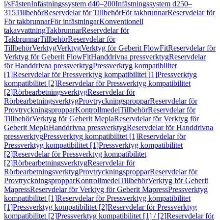
l/s
Fästen
Infästningssystem d40–200
Infästningssystem d250–
315
Tillbehör
Reservdelar för Tillbehör
För takbrunnar
Reservdelar för
För takbrunnar
För infästningar
Konventionell
takavvattning
Takbrunnar
Reservdelar för
Takbrunnar
Tillbehör
Reservdelar för
Tillbehör
Verktyg
Verktyg
Verktyg för Geberit FlowFit
Reservdelar för
Verktyg för Geberit FlowFit
Handdrivna pressverktyg
Reservdelar
för Handdrivna pressverktyg
Pressverktyg kompatibilitet
[1]
Reservdelar för Pressverktyg kompatibilitet [1]
Pressverktyg
kompatibilitet [2]
Reservdelar för Pressverktyg kompatibilitet
[2]
Rörbearbetningsverktyg
Reservdelar för
Rörbearbetningsverktyg
Provtryckningsproppar
Reservdelar för
Provtryckningsproppar
Kontrollmedel
Tillbehör
Reservdelar för
Tillbehör
Verktyg för Geberit Mepla
Reservdelar för Verktyg för
Geberit Mepla
Handdrivna pressverktyg
Reservdelar för Handdrivna
pressverktyg
Pressverktyg kompatibilitet [1]
Reservdelar för
Pressverktyg kompatibilitet [1]
Pressverktyg kompatibilitet
[2]
Reservdelar för Pressverktyg kompatibilitet
[2]
Rörbearbetningsverktyg
Reservdelar för
Rörbearbetningsverktyg
Provtryckningsproppar
Reservdelar för
Provtryckningsproppar
Kontrollmedel
Tillbehör
Verktyg för Geberit
Mapress
Reservdelar för Verktyg för Geberit Mapress
Pressverktyg
kompatibilitet [1]
Reservdelar för Pressverktyg kompatibilitet
[1]
Pressverktyg kompatibilitet [2]
Reservdelar för Pressverktyg
kompatibilitet [2]
Pressverktyg kompatibilitet [1] / [2]
Reservdelar för