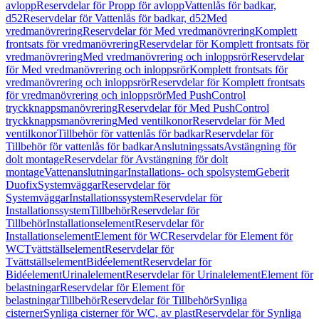
avlopp
Reservdelar för Propp för avlopp
Vattenlås för badkar,
d52
Reservdelar för Vattenlås för badkar, d52
Med
vredmanövrering
Reservdelar för Med vredmanövrering
Komplett
frontsats för vredmanövrering
Reservdelar för Komplett frontsats för
vredmanövrering
Med vredmanövrering och inloppsrör
Reservdelar
för Med vredmanövrering och inloppsrör
Komplett frontsats för
vredmanövrering och inloppsrör
Reservdelar för Komplett frontsats
för vredmanövrering och inloppsrör
Med PushControl
tryckknappsmanövrering
Reservdelar för Med PushControl
tryckknappsmanövrering
Med ventilkonor
Reservdelar för Med
ventilkonor
Tillbehör för vattenlås för badkar
Reservdelar för
Tillbehör för vattenlås för badkar
Anslutningssats
Avstängning för
dolt montage
Reservdelar för Avstängning för dolt
montage
Vattenanslutningar
Installations- och spolsystem
Geberit
Duofix
Systemväggar
Reservdelar för
Systemväggar
Installationssystem
Reservdelar för
Installationssystem
Tillbehör
Reservdelar för
Tillbehör
Installationselement
Reservdelar för
Installationselement
Element för WC
Reservdelar för Element för
WC
Tvättställselement
Reservdelar för
Tvättställselement
Bidéelement
Reservdelar för
Bidéelement
Urinalelement
Reservdelar för Urinalelement
Element för
belastningar
Reservdelar för Element för
belastningar
Tillbehör
Reservdelar för Tillbehör
Synliga
cisterner
Synliga cisterner för WC, av plast
Reservdelar för Synliga