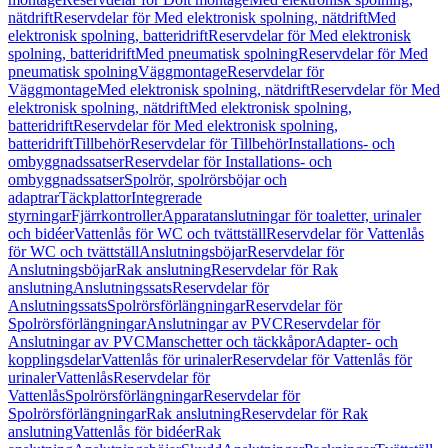
nätdrift
Reservdelar för Med elektronisk spolning, nätdrift
Med
elektronisk spolning, batteridrift
Reservdelar för Med elektronisk
spolning, batteridrift
Med pneumatisk spolning
Reservdelar för Med
pneumatisk spolning
Väggmontage
Reservdelar för
Väggmontage
Med elektronisk spolning, nätdrift
Reservdelar för Med
elektronisk spolning, nätdrift
Med elektronisk spolning,
batteridrift
Reservdelar för Med elektronisk spolning,
batteridrift
Tillbehör
Reservdelar för Tillbehör
Installations- och
ombyggnadssatser
Reservdelar för Installations- och
ombyggnadssatser
Spolrör, spolrörsböjar och
adaptrar
Täckplattor
Integrerade
styrningar
Fjärrkontroller
Apparatanslutningar för toaletter, urinaler
och bidéer
Vattenlås för WC och tvättställ
Reservdelar för Vattenlås
för WC och tvättställ
Anslutningsböjar
Reservdelar för
Anslutningsböjar
Rak anslutning
Reservdelar för Rak
anslutning
Anslutningssats
Reservdelar för
Anslutningssats
Spolrörsförlängningar
Reservdelar för
Spolrörsförlängningar
Anslutningar av PVC
Reservdelar för
Anslutningar av PVC
Manschetter och täckkåpor
Adapter- och
kopplingsdelar
Vattenlås för urinaler
Reservdelar för Vattenlås för
urinaler
Vattenlås
Reservdelar för
Vattenlås
Spolrörsförlängningar
Reservdelar för
Spolrörsförlängningar
Rak anslutning
Reservdelar för Rak
anslutning
Vattenlås för bidéer
Rak