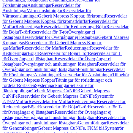
Förslutningar
Anslutningar
Reservdelar för
Anslutningar
Värmeanslutningar
Reservdelar för
Värmeanslutningar
Geberit Mapress Koppar, förkromat
Reservdelar
för Geberit Mapress Koppar, förkromat
Muffar
Reservdelar för
Muffar
Reduceringar
Reservdelar för Reduceringar
Böjar
Reservdelar
för Böjar
T-rör
Reservdelar för T-rör
Övergångar ej
löstagbara
Reservdelar för Övergångar ej löstagbara
Geberit Mapress
Koppar, gas
Reservdelar för Geberit Mapress Koppar,
gas
Muffar
Reservdelar för Muffar
Reduceringar
Reservdelar för
Reduceringar
Böjar
Reservdelar för Böjar
T-rör
Reservdelar för T-
rör
Övergångar ej löstagbara
Reservdelar för Övergångar ej
löstagbara
Övergångar och anslutningar, löstagbara
Reservdelar för
Övergångar och anslutningar, löstagbara
Förslutningar
Reservdelar
för Förslutningar
Anslutningar
Reservdelar för Anslutningar
Tillbehör
för Geberit Mapress Koppar
Tätningar för rörledningar och
rördelar
Rörfästen
Systempackningar
Set skruv för
flänskopplingar
Geberit Mapress CuNiFe
Geberit Mapress
CuNiFe
Reservdelar för Geberit Mapress CuNiFe
Systemrör
2.1972
Muffar
Reservdelar för Muffar
Reduceringar
Reservdelar för
Reduceringar
Böjar
Reservdelar för Böjar
T-rör
Reservdelar för T-
rör
Övergångar ej löstagbara
Reservdelar för Övergångar ej
löstagbara
Övergångar och anslutningar, löstagbara
Reservdelar för
Övergångar och anslutningar, löstagbara
Genomföringar
Reservdelar
för Genomföringar
Geberit Mapress CuNiFe, FKM blå
Systemrör