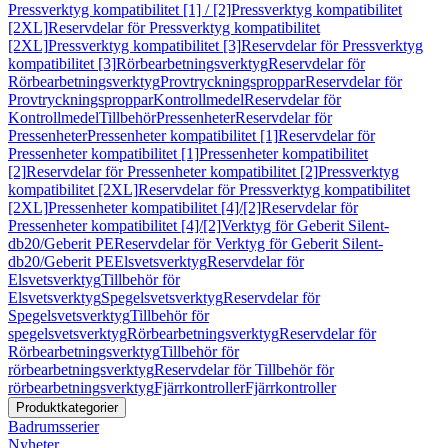
Pressverktyg kompatibilitet [1] / [2]
Pressverktyg kompatibilitet
[2XL]
Reservdelar för Pressverktyg kompatibilitet
[2XL]
Pressverktyg kompatibilitet [3]
Reservdelar för Pressverktyg
kompatibilitet [3]
Rörbearbetningsverktyg
Reservdelar för
Rörbearbetningsverktyg
Provtryckningsproppar
Reservdelar för
Provtryckningsproppar
Kontrollmedel
Reservdelar för
Kontrollmedel
Tillbehör
Pressenheter
Reservdelar för
Pressenheter
Pressenheter kompatibilitet [1]
Reservdelar för
Pressenheter kompatibilitet [1]
Pressenheter kompatibilitet
[2]
Reservdelar för Pressenheter kompatibilitet [2]
Pressverktyg
kompatibilitet [2XL]
Reservdelar för Pressverktyg kompatibilitet
[2XL]
Pressenheter kompatibilitet [4]/[2]
Reservdelar för
Pressenheter kompatibilitet [4]/[2]
Verktyg för Geberit Silent-
db20/Geberit PE
Reservdelar för Verktyg för Geberit Silent-
db20/Geberit PE
Elsvetsverktyg
Reservdelar för
Elsvetsverktyg
Tillbehör för
Elsvetsverktyg
Spegelsvetsverktyg
Reservdelar för
Spegelsvetsverktyg
Tillbehör för
spegelsvetsverktyg
Rörbearbetningsverktyg
Reservdelar för
Rörbearbetningsverktyg
Tillbehör för
rörbearbetningsverktyg
Reservdelar för Tillbehör för
rörbearbetningsverktyg
Fjärrkontroller
Fjärrkontroller
Produktkategorier
Badrumsserier
Nyheter