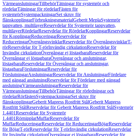
Värmeanslutningar
Tillbehör
Tätningar för systemrör och
rördelar
Tätningar för rördelar
Fästen för
systemrör
Systempackningar
Set skruv för
flänskopplingar
Förbrukningsmaterial
Geberit Mepla
Systemrör
tappvatten, multilayer
Reservdelar för Systemrör tappvatten,
multilayer
Rördelar
Reservdelar för Rördelar
Kopplingar
Reservdelar
för Kopplingar
Reduceringar
Reservdelar för
Reduceringar
Övergångsvinklar
Reservdelar för Övergångsvinklar
T-
rör
Reservdelar för T-rör
Invändig cirkulation
Reservdelar för
Invändig cirkulation
Övergångar ej löstagbara
Reservdelar för
Övergångar ej löstagbara
Övergångar och anslutningar,
löstagbara
Reservdelar för Övergångar och anslutningar,
löstagbara
Förslutningar
Reservdelar för
Förslutningar
Anslutningar
Reservdelar för Anslutningar
Fördelare
med gängad anslutning
Reservdelar för Fördelare med gängad
anslutning
Värmeanslutningar
Reservdelar för
Värmeanslutningar
Tillbehör
Tätningar för rörledningar och
rördelar
Rörfästen
Systempackningar
Set skruv för
flänskopplingar
Geberit Mapress Rostfritt Stål
Geberit Mapress
Rostfritt Stål
Reservdelar för Geberit Mapress Rostfritt Stål
Systemrör
1.4401
Reservdelar för Systemrör
1.4401
Rörnipplar
Muffar
Reservdelar för
Muffar
Reduceringar
Reservdelar för Reduceringar
Böjar
Reservdelar
för Böjar
T-rör
Reservdelar för T-rör
Invändig cirkulation
Reservdelar
för Invändig cirkulation
Övergångar ej löstagbara
Reservdelar för