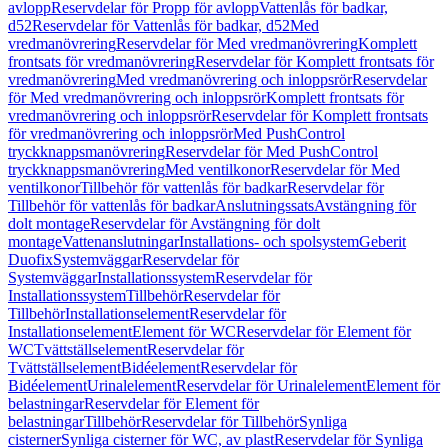
avlopp
Reservdelar för Propp för avlopp
Vattenlås för badkar,
d52
Reservdelar för Vattenlås för badkar, d52
Med
vredmanövrering
Reservdelar för Med vredmanövrering
Komplett
frontsats för vredmanövrering
Reservdelar för Komplett frontsats för
vredmanövrering
Med vredmanövrering och inloppsrör
Reservdelar
för Med vredmanövrering och inloppsrör
Komplett frontsats för
vredmanövrering och inloppsrör
Reservdelar för Komplett frontsats
för vredmanövrering och inloppsrör
Med PushControl
tryckknappsmanövrering
Reservdelar för Med PushControl
tryckknappsmanövrering
Med ventilkonor
Reservdelar för Med
ventilkonor
Tillbehör för vattenlås för badkar
Reservdelar för
Tillbehör för vattenlås för badkar
Anslutningssats
Avstängning för
dolt montage
Reservdelar för Avstängning för dolt
montage
Vattenanslutningar
Installations- och spolsystem
Geberit
Duofix
Systemväggar
Reservdelar för
Systemväggar
Installationssystem
Reservdelar för
Installationssystem
Tillbehör
Reservdelar för
Tillbehör
Installationselement
Reservdelar för
Installationselement
Element för WC
Reservdelar för Element för
WC
Tvättställselement
Reservdelar för
Tvättställselement
Bidéelement
Reservdelar för
Bidéelement
Urinalelement
Reservdelar för Urinalelement
Element för
belastningar
Reservdelar för Element för
belastningar
Tillbehör
Reservdelar för Tillbehör
Synliga
cisterner
Synliga cisterner för WC, av plast
Reservdelar för Synliga