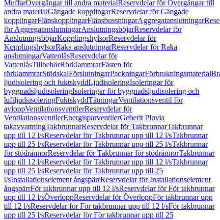
Muffar
Övergångar till andra material
Reservdelar för Övergångar till
andra material
Gängade kopplingar
Reservdelar för Gängade
kopplingar
Flänskopplingar
Flänsbussningar
Aggregatanslutningar
Rese
för Aggregatanslutningar
Anslutningsböjar
Reservdelar för
Anslutningsböjar
Kopplingshylsor
Reservdelar för
Kopplingshylsor
Raka anslutningar
Reservdelar för Raka
anslutningar
Vattenlås
Reservdelar för
Vattenlås
Tillbehör
Rörklammrar
Fästen för
rörklammrar
Stödskal
Förslutningar
Packningar
Förbrukningsmaterial
Br
ljudisolering och fuktskydd
Ljudisolering
Isoleringar för
byggnadsljudisolering
Isoleringar för byggnadsljudisolering och
luftljudsisolering
Fuktskydd
Tätningar
Ventilationsventil för
avlopp
Ventilationsventiler
Reservdelar för
Ventilationsventiler
Energisparventiler
Geberit Pluvia
takavvattning
Takbrunnar
Reservdelar för Takbrunnar
Takbrunnar
upp till 12 l/s
Reservdelar för Takbrunnar upp till 12 l/s
Takbrunnar
upp till 25 l/s
Reservdelar för Takbrunnar upp till 25 l/s
Takbrunnar
för stödrännor
Reservdelar för Takbrunnar för stödrännor
Takbrunnar
upp till 12 l/s
Reservdelar för Takbrunnar upp till 12 l/s
Takbrunnar
upp till 25 l/s
Reservdelar för Takbrunnar upp till 25
l/s
Installationselement ångspärr
Reservdelar för Installationselement
ångspärr
För takbrunnar upp till 12 l/s
Reservdelar för För takbrunnar
upp till 12 l/s
Överlopp
Reservdelar för Överlopp
För takbrunnar upp
till 12 l/s
Reservdelar för För takbrunnar upp till 12 l/s
För takbrunnar
upp till 25 l/s
Reservdelar för För takbrunnar upp till 25