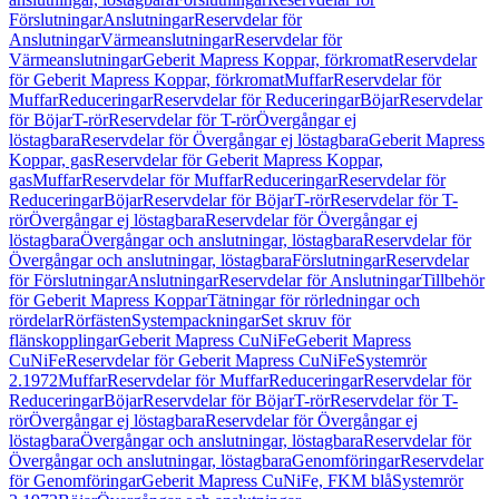
Förslutningar
Anslutningar
Reservdelar för
Anslutningar
Värmeanslutningar
Reservdelar för
Värmeanslutningar
Geberit Mapress Koppar, förkromat
Reservdelar
för Geberit Mapress Koppar, förkromat
Muffar
Reservdelar för
Muffar
Reduceringar
Reservdelar för Reduceringar
Böjar
Reservdelar
för Böjar
T-rör
Reservdelar för T-rör
Övergångar ej
löstagbara
Reservdelar för Övergångar ej löstagbara
Geberit Mapress
Koppar, gas
Reservdelar för Geberit Mapress Koppar,
gas
Muffar
Reservdelar för Muffar
Reduceringar
Reservdelar för
Reduceringar
Böjar
Reservdelar för Böjar
T-rör
Reservdelar för T-
rör
Övergångar ej löstagbara
Reservdelar för Övergångar ej
löstagbara
Övergångar och anslutningar, löstagbara
Reservdelar för
Övergångar och anslutningar, löstagbara
Förslutningar
Reservdelar
för Förslutningar
Anslutningar
Reservdelar för Anslutningar
Tillbehör
för Geberit Mapress Koppar
Tätningar för rörledningar och
rördelar
Rörfästen
Systempackningar
Set skruv för
flänskopplingar
Geberit Mapress CuNiFe
Geberit Mapress
CuNiFe
Reservdelar för Geberit Mapress CuNiFe
Systemrör
2.1972
Muffar
Reservdelar för Muffar
Reduceringar
Reservdelar för
Reduceringar
Böjar
Reservdelar för Böjar
T-rör
Reservdelar för T-
rör
Övergångar ej löstagbara
Reservdelar för Övergångar ej
löstagbara
Övergångar och anslutningar, löstagbara
Reservdelar för
Övergångar och anslutningar, löstagbara
Genomföringar
Reservdelar
för Genomföringar
Geberit Mapress CuNiFe, FKM blå
Systemrör