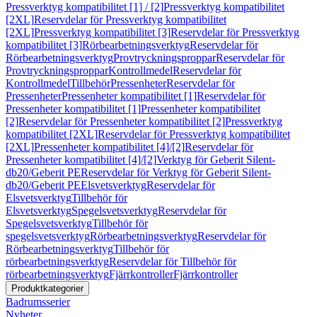
Pressverktyg kompatibilitet [1] / [2]
Pressverktyg kompatibilitet
[2XL]
Reservdelar för Pressverktyg kompatibilitet
[2XL]
Pressverktyg kompatibilitet [3]
Reservdelar för Pressverktyg
kompatibilitet [3]
Rörbearbetningsverktyg
Reservdelar för
Rörbearbetningsverktyg
Provtryckningsproppar
Reservdelar för
Provtryckningsproppar
Kontrollmedel
Reservdelar för
Kontrollmedel
Tillbehör
Pressenheter
Reservdelar för
Pressenheter
Pressenheter kompatibilitet [1]
Reservdelar för
Pressenheter kompatibilitet [1]
Pressenheter kompatibilitet
[2]
Reservdelar för Pressenheter kompatibilitet [2]
Pressverktyg
kompatibilitet [2XL]
Reservdelar för Pressverktyg kompatibilitet
[2XL]
Pressenheter kompatibilitet [4]/[2]
Reservdelar för
Pressenheter kompatibilitet [4]/[2]
Verktyg för Geberit Silent-
db20/Geberit PE
Reservdelar för Verktyg för Geberit Silent-
db20/Geberit PE
Elsvetsverktyg
Reservdelar för
Elsvetsverktyg
Tillbehör för
Elsvetsverktyg
Spegelsvetsverktyg
Reservdelar för
Spegelsvetsverktyg
Tillbehör för
spegelsvetsverktyg
Rörbearbetningsverktyg
Reservdelar för
Rörbearbetningsverktyg
Tillbehör för
rörbearbetningsverktyg
Reservdelar för Tillbehör för
rörbearbetningsverktyg
Fjärrkontroller
Fjärrkontroller
Produktkategorier
Badrumsserier
Nyheter