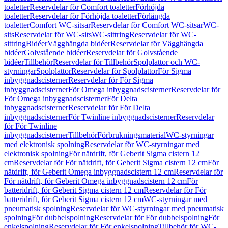
toaletter
Reservdelar för Comfort toaletter
Förhöjda
toaletter
Reservdelar för Förhöjda toaletter
Förlängda
toaletter
Comfort WC-sitsar
Reservdelar för Comfort WC-sitsar
WC-
sits
Reservdelar för WC-sits
WC-sittring
Reservdelar för WC-
sittring
Bidéer
Vägghängda bidéer
Reservdelar för Vägghängda
bidéer
Golvstående bidéer
Reservdelar för Golvstående
bidéer
Tillbehör
Reservdelar för Tillbehör
Spolplattor och WC-
styrningar
Spolplattor
Reservdelar för Spolplattor
För Sigma
inbyggnadscisterner
Reservdelar för För Sigma
inbyggnadscisterner
För Omega inbyggnadscisterner
Reservdelar för
För Omega inbyggnadscisterner
För Delta
inbyggnadscisterner
Reservdelar för För Delta
inbyggnadscisterner
För Twinline inbyggnadscisterner
Reservdelar
för För Twinline
inbyggnadscisterner
Tillbehör
Förbrukningsmaterial
WC-styrningar
med elektronisk spolning
Reservdelar för WC-styrningar med
elektronisk spolning
För nätdrift, för Geberit Sigma cistern 12
cm
Reservdelar för För nätdrift, för Geberit Sigma cistern 12 cm
För
nätdrift, för Geberit Omega inbyggnadscistern 12 cm
Reservdelar för
För nätdrift, för Geberit Omega inbyggnadscistern 12 cm
För
batteridrift, för Geberit Sigma cistern 12 cm
Reservdelar för För
batteridrift, för Geberit Sigma cistern 12 cm
WC-styrningar med
pneumatisk spolning
Reservdelar för WC-styrningar med pneumatisk
spolning
För dubbelspolning
Reservdelar för För dubbelspolning
För
enkelspolning
Reservdelar för För enkelspolning
Tillbehör för WC-