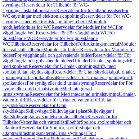
styrningar
Reservdelar för Tillbehör för WC-
styrningar
Installationssatser
Reservdelar för Installationssatser
För
WC-styrningar med elektronisk spolning
Reservdelar för För WC-
styrningar med elektronisk spolning
Geberit Monolith
moduler
Moduler för WC
Reservdelar för Moduler för WC
För
vägghängda WC
Reservdelar för För vägghängda WC
För
golvstående WC
Reservdelar för För golvstående
WC
Tillbehör
Reservdelar för Tillbehör
Förbrukningsmaterial
Moduler
för tvättställ
Tillbehör
Moduler för bidéer
Reservdelar för Moduler för
bidéer
För vägghängda och golvstående bidéer
Reservdelar för För
vägghängda och golvstående bidéer
Urinaler
Urinaler, spolningsdrift,
med spolkant
Reservdelar för Urinaler, spolningsdrift, med
spolkant
Utan skyddskåpa
Reservdelar för Utan skyddskåpa
Urinaler,
spolningsdrift, spolkantlösa
Reservdelar för Urinaler, spolningsdrift,
spolkantlösa
För synlig eller dold urinalstyrning
Reservdelar för För
synlig eller dold urinalstyrning
Med integrerad
urinalstyrning
Reservdelar för Med integrerad urinalstyrning
Urinaler,
vattenfri drift
Reservdelar för Urinaler, vattenfri drift
Utan
skyddskåpa
Reservdelar för Utan
skyddskåpa
Skiljeväggar
Skiljeväggar i plast
Skiljeväggar i
glas
Skiljeväggar av sanitetsporslin
Tillbehör
Reservdelar för
Tillbehör
Vattenlås och vattenlåstillbehör
Spolrör, spolrörsböjar och
adaptrar
Reservdelar för Spolrör, spolrörsböjar och
adaptrar
Infästningsmaterial
Urinalstyrningar
Dolt
montage
Reservdelar för Dolt montage
Med elektronisk spolning,