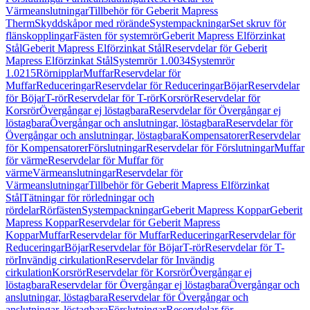
Värmeanslutningar
Tillbehör för Geberit Mapress
Therm
Skyddskåpor med rörände
Systempackningar
Set skruv för
flänskopplingar
Fästen för systemrör
Geberit Mapress Elförzinkat
Stål
Geberit Mapress Elförzinkat Stål
Reservdelar för Geberit
Mapress Elförzinkat Stål
Systemrör 1.0034
Systemrör
1.0215
Rörnipplar
Muffar
Reservdelar för
Muffar
Reduceringar
Reservdelar för Reduceringar
Böjar
Reservdelar
för Böjar
T-rör
Reservdelar för T-rör
Korsrör
Reservdelar för
Korsrör
Övergångar ej löstagbara
Reservdelar för Övergångar ej
löstagbara
Övergångar och anslutningar, löstagbara
Reservdelar för
Övergångar och anslutningar, löstagbara
Kompensatorer
Reservdelar
för Kompensatorer
Förslutningar
Reservdelar för Förslutningar
Muffar
för värme
Reservdelar för Muffar för
värme
Värmeanslutningar
Reservdelar för
Värmeanslutningar
Tillbehör för Geberit Mapress Elförzinkat
Stål
Tätningar för rörledningar och
rördelar
Rörfästen
Systempackningar
Geberit Mapress Koppar
Geberit
Mapress Koppar
Reservdelar för Geberit Mapress
Koppar
Muffar
Reservdelar för Muffar
Reduceringar
Reservdelar för
Reduceringar
Böjar
Reservdelar för Böjar
T-rör
Reservdelar för T-
rör
Invändig cirkulation
Reservdelar för Invändig
cirkulation
Korsrör
Reservdelar för Korsrör
Övergångar ej
löstagbara
Reservdelar för Övergångar ej löstagbara
Övergångar och
anslutningar, löstagbara
Reservdelar för Övergångar och
anslutningar, löstagbara
Förslutningar
Reservdelar för