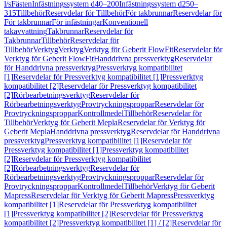
l/s
Fästen
Infästningssystem d40–200
Infästningssystem d250–
315
Tillbehör
Reservdelar för Tillbehör
För takbrunnar
Reservdelar för
För takbrunnar
För infästningar
Konventionell
takavvattning
Takbrunnar
Reservdelar för
Takbrunnar
Tillbehör
Reservdelar för
Tillbehör
Verktyg
Verktyg
Verktyg för Geberit FlowFit
Reservdelar för
Verktyg för Geberit FlowFit
Handdrivna pressverktyg
Reservdelar
för Handdrivna pressverktyg
Pressverktyg kompatibilitet
[1]
Reservdelar för Pressverktyg kompatibilitet [1]
Pressverktyg
kompatibilitet [2]
Reservdelar för Pressverktyg kompatibilitet
[2]
Rörbearbetningsverktyg
Reservdelar för
Rörbearbetningsverktyg
Provtryckningsproppar
Reservdelar för
Provtryckningsproppar
Kontrollmedel
Tillbehör
Reservdelar för
Tillbehör
Verktyg för Geberit Mepla
Reservdelar för Verktyg för
Geberit Mepla
Handdrivna pressverktyg
Reservdelar för Handdrivna
pressverktyg
Pressverktyg kompatibilitet [1]
Reservdelar för
Pressverktyg kompatibilitet [1]
Pressverktyg kompatibilitet
[2]
Reservdelar för Pressverktyg kompatibilitet
[2]
Rörbearbetningsverktyg
Reservdelar för
Rörbearbetningsverktyg
Provtryckningsproppar
Reservdelar för
Provtryckningsproppar
Kontrollmedel
Tillbehör
Verktyg för Geberit
Mapress
Reservdelar för Verktyg för Geberit Mapress
Pressverktyg
kompatibilitet [1]
Reservdelar för Pressverktyg kompatibilitet
[1]
Pressverktyg kompatibilitet [2]
Reservdelar för Pressverktyg
kompatibilitet [2]
Pressverktyg kompatibilitet [1] / [2]
Reservdelar för