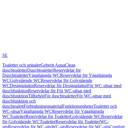
SE
Toaletter och urinaler
Geberit AquaClean
duschtoaletter
Duschtoaletter
Reservdelar för
Duschtoaletter
Vägghängda WC
Reservdelar för Vägghängda
WC
Golvstående WC
Reservdelar för Golvstående
WC
Designplattor
Reservdelar för Designplattor
För WC-sitsar med
duschfunktion
Reservdelar för För WC-sitsar med
duschfunktion
Tillbehör
För duschtoaletter
För WC-sitsar med
duschfunktion och
duschtoalett
Förbrukningsmaterial
Funktionsenheter
Toaletter och
WC-sitsar
Vägghängda WC
Reservdelar för Vägghängda
WC
Toaletter
Reservdelar för Toaletter
Golvstående WC
Reservdelar
för Golvstående WC
Toaletter
Reservdelar för Toaletter
WC-
sits
Reservdelar för WC-sits
WC-sits
Reservdelar för WC-sits
Comfort