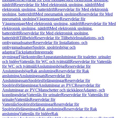
nätdrift
Reservdelar för Med elektronisk spolning, nätdrift
Med
elektronisk spolning, batteridrift
Reservdelar för Med elektronisk
spolning, batteridrift
Med pneumatisk spolning
Reservdelar för Med
pneumatisk spolning
Väggmontage
Reservdelar för
Väggmontage
Med elektronisk spolning, nätdrift
Reservdelar för Med
elektronisk spolning, nätdrift
Med elektronisk spolning,
batteridrift
Reservdelar för Med elektronisk spolning,
batteridrift
Tillbehör
Reservdelar för Tillbehör
Installations- och
ombyggnadssatser
Reservdelar för Installations- och
ombyggnadssatser
Spolrör, spolrörsböjar och
adaptrar
Täckplattor
Integrerade
styrningar
Fjärrkontroller
Apparatanslutningar för toaletter, urinaler
och bidéer
Vattenlås för WC och tvättställ
Reservdelar för Vattenlås
för WC och tvättställ
Anslutningsböjar
Reservdelar för
Anslutningsböjar
Rak anslutning
Reservdelar för Rak
anslutning
Anslutningssats
Reservdelar för
Anslutningssats
Spolrörsförlängningar
Reservdelar för
Spolrörsförlängningar
Anslutningar av PVC
Reservdelar för
Anslutningar av PVC
Manschetter och täckkåpor
Adapter- och
kopplingsdelar
Vattenlås för urinaler
Reservdelar för Vattenlås för
urinaler
Vattenlås
Reservdelar för
Vattenlås
Spolrörsförlängningar
Reservdelar för
Spolrörsförlängningar
Rak anslutning
Reservdelar för Rak
anslutning
Vattenlås för bidéer
Rak