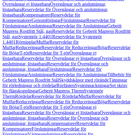
Övergångar ej löstagbara
Övergångar och anslutningar,
löstagbara
Reservdelar för Övergångar och anslutningar,
löstagbara
Kompensatorer
Reservdelar för
Kompensatorer
Genomföringar
Förslutningar
Reservdelar för
Förslutningar
Anslutningar
Reservdelar för Anslutningar
Geberit
Mapress Rostfritt Stål, gas
Reservdelar för Geberit Mapress Rostfritt
Stål, gas
Systemrör 1.4401
Reservdelar för Systemrör
1.4401
Rörnipplar
Muffar
Reservdelar för
Muffar
Reduceringar
Reservdelar för Reduceringar
Böjar
Reservdelar
för Böjar
T-rör
Reservdelar för T-rör
Övergångar ej
löstagbara
Reservdelar för Övergångar ej löstagbara
Övergångar och
anslutningar, löstagbara
Reservdelar för Övergångar och
anslutningar, löstagbara
Förslutningar
Reservdelar för
Förslutningar
Anslutningar
Reservdelar för Anslutningar
Tillbehör för
Geberit Mapress Rostfritt Stål
Skyddskåpor med rörände
Tätningar
för rörledningar och rördelar
Rörfästen
Systempackningar
Set skruv
för flänskopplingar
Geberit Mapress Therm
Systemrör
Therm
Rördelar
Reservdelar för Rördelar
Muffar
Reservdelar för
Muffar
Reduceringar
Reservdelar för Reduceringar
Böjar
Reservdelar
för Böjar
T-rör
Reservdelar för T-rör
Övergångar ej
löstagbara
Reservdelar för Övergångar ej löstagbara
Övergångar och
anslutningar, löstagbara
Reservdelar för Övergångar och
anslutningar, löstagbara
Kompensatorer
Reservdelar för
Kompensatorer
Förslutningar
Reservdelar för
Förslutningar
Värmeanslutningar
Reservdelar för