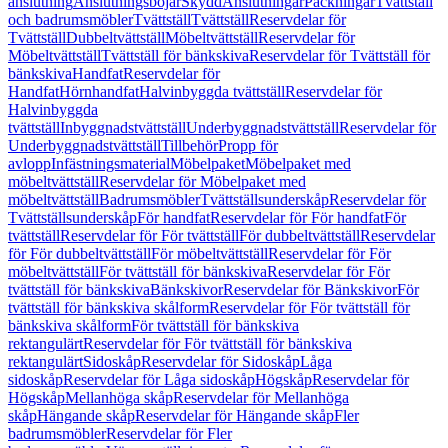
anslutning
Anslutningsböjar
Skydd
Anslutningar
Packningar
Tvättställ
och badrumsmöbler
Tvättställ
Tvättställ
Reservdelar för
Tvättställ
Dubbeltvättställ
Möbeltvättställ
Reservdelar för
Möbeltvättställ
Tvättställ för bänkskiva
Reservdelar för Tvättställ för
bänkskiva
Handfat
Reservdelar för
Handfat
Hörnhandfat
Halvinbyggda tvättställ
Reservdelar för
Halvinbyggda
tvättställ
Inbyggnadstvättställ
Underbyggnadstvättställ
Reservdelar för
Underbyggnadstvättställ
Tillbehör
Propp för
avlopp
Infästningsmaterial
Möbelpaket
Möbelpaket med
möbeltvättställ
Reservdelar för Möbelpaket med
möbeltvättställ
Badrumsmöbler
Tvättställsunderskåp
Reservdelar för
Tvättställsunderskåp
För handfat
Reservdelar för För handfat
För
tvättställ
Reservdelar för För tvättställ
För dubbeltvättställ
Reservdelar
för För dubbeltvättställ
För möbeltvättställ
Reservdelar för För
möbeltvättställ
För tvättställ för bänkskiva
Reservdelar för För
tvättställ för bänkskiva
Bänkskivor
Reservdelar för Bänkskivor
För
tvättställ för bänkskiva skålform
Reservdelar för För tvättställ för
bänkskiva skålform
För tvättställ för bänkskiva
rektangulärt
Reservdelar för För tvättställ för bänkskiva
rektangulärt
Sidoskåp
Reservdelar för Sidoskåp
Låga
sidoskåp
Reservdelar för Låga sidoskåp
Högskåp
Reservdelar för
Högskåp
Mellanhöga skåp
Reservdelar för Mellanhöga
skåp
Hängande skåp
Reservdelar för Hängande skåp
Fler
badrumsmöbler
Reservdelar för Fler