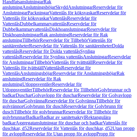
Handfatsanslutningar
Rak
anslutning
Anslutningsböjar
Skydd
Anslutningar
Reservdelar för
Anslutningar
Packningar
Vattenlås för köksvaskar
Reservdelar för
Vattenlås för köksvaskar
Vattenlås
Reservdelar för
Vattenlås
Dubbelkammarvattenlås
Reservdelar för
Dubbelkammarvattenlås
Diskhoanslutningar
Reservdelar för
Diskhoanslutningar
Rak anslutning
Reservdelar för Rak
anslutning
Tillbehör
Reservdelar för Tillbehör
Vattenlås för
sanitärenheter
Reservdelar för Vattenlås för sanitärenheter
Dolda
vattenlås
Reservdelar för Dolda vattenlås
Synliga
vattenlås
Reservdelar för Synliga vattenlås
Anslutningar
Reservdelar
för Anslutningar
Tillbehör
Vattenlås för tvättställ
Reservdelar för
Vattenlås för tvättställ
Vattenlås
Reservdelar för
Vattenlås
Anslutningsböjar
Reservdelar för Anslutningsböjar
Rak
anslutning
Reservdelar för Rak
anslutning
Utloppsventiler
Reservdelar för
Utloppsventiler
Tillbehör
Reservdelar för Tillbehör
Golvbrunnar och
badkar
Duschar
Golvavlopp för duschar
Reservdelar för Golvavlopp
för duschar
Golvränna
Reservdelar för Golvränna
Tillbehör för
golvrännor
Golvbrunn för dusch
Reservdelar för Golvbrunn för
dusch
Tillbehör för golvbrunnar
Reservdelar för Tillbehör för
golvbrunnar
Badkar
Badkar av sanitetsakryl
Rektangulära
badkar
Aggregatanslutningar för duschar och badkar
Vattenlås för
duschkar, d52
Reservdelar för Vattenlås för duschkar, d52
Utan propp
för avlopp
Reservdelar för Utan propp för avlopp
Propp för