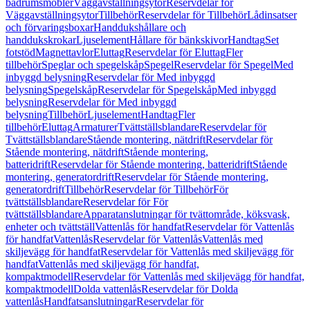
badrumsmöbler
Väggavställningsytor
Reservdelar för
Väggavställningsytor
Tillbehör
Reservdelar för Tillbehör
Lådinsatser
och förvaringsboxar
Handdukshållare och
handdukskrokar
Ljuselement
Hållare för bänkskivor
Handtag
Set
fotstöd
Magnettavlor
Eluttag
Reservdelar för Eluttag
Fler
tillbehör
Speglar och spegelskåp
Spegel
Reservdelar för Spegel
Med
inbyggd belysning
Reservdelar för Med inbyggd
belysning
Spegelskåp
Reservdelar för Spegelskåp
Med inbyggd
belysning
Reservdelar för Med inbyggd
belysning
Tillbehör
Ljuselement
Handtag
Fler
tillbehör
Eluttag
Armaturer
Tvättställsblandare
Reservdelar för
Tvättställsblandare
Stående montering, nätdrift
Reservdelar för
Stående montering, nätdrift
Stående montering,
batteridrift
Reservdelar för Stående montering, batteridrift
Stående
montering, generatordrift
Reservdelar för Stående montering,
generatordrift
Tillbehör
Reservdelar för Tillbehör
För
tvättställsblandare
Reservdelar för För
tvättställsblandare
Apparatanslutningar för tvättområde, köksvask,
enheter och tvättställ
Vattenlås för handfat
Reservdelar för Vattenlås
för handfat
Vattenlås
Reservdelar för Vattenlås
Vattenlås med
skiljevägg för handfat
Reservdelar för Vattenlås med skiljevägg för
handfat
Vattenlås med skiljevägg för handfat,
kompaktmodell
Reservdelar för Vattenlås med skiljevägg för handfat,
kompaktmodell
Dolda vattenlås
Reservdelar för Dolda
vattenlås
Handfatsanslutningar
Reservdelar för