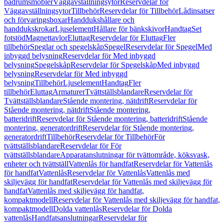
badrumsmöbler
Väggavställningsytor
Reservdelar för
Väggavställningsytor
Tillbehör
Reservdelar för Tillbehör
Lådinsatser
och förvaringsboxar
Handdukshållare och
handdukskrokar
Ljuselement
Hållare för bänkskivor
Handtag
Set
fotstöd
Magnettavlor
Eluttag
Reservdelar för Eluttag
Fler
tillbehör
Speglar och spegelskåp
Spegel
Reservdelar för Spegel
Med
inbyggd belysning
Reservdelar för Med inbyggd
belysning
Spegelskåp
Reservdelar för Spegelskåp
Med inbyggd
belysning
Reservdelar för Med inbyggd
belysning
Tillbehör
Ljuselement
Handtag
Fler
tillbehör
Eluttag
Armaturer
Tvättställsblandare
Reservdelar för
Tvättställsblandare
Stående montering, nätdrift
Reservdelar för
Stående montering, nätdrift
Stående montering,
batteridrift
Reservdelar för Stående montering, batteridrift
Stående
montering, generatordrift
Reservdelar för Stående montering,
generatordrift
Tillbehör
Reservdelar för Tillbehör
För
tvättställsblandare
Reservdelar för För
tvättställsblandare
Apparatanslutningar för tvättområde, köksvask,
enheter och tvättställ
Vattenlås för handfat
Reservdelar för Vattenlås
för handfat
Vattenlås
Reservdelar för Vattenlås
Vattenlås med
skiljevägg för handfat
Reservdelar för Vattenlås med skiljevägg för
handfat
Vattenlås med skiljevägg för handfat,
kompaktmodell
Reservdelar för Vattenlås med skiljevägg för handfat,
kompaktmodell
Dolda vattenlås
Reservdelar för Dolda
vattenlås
Handfatsanslutningar
Reservdelar för