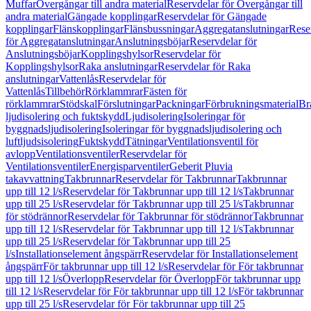
Muffar
Övergångar till andra material
Reservdelar för Övergångar till
andra material
Gängade kopplingar
Reservdelar för Gängade
kopplingar
Flänskopplingar
Flänsbussningar
Aggregatanslutningar
Rese
för Aggregatanslutningar
Anslutningsböjar
Reservdelar för
Anslutningsböjar
Kopplingshylsor
Reservdelar för
Kopplingshylsor
Raka anslutningar
Reservdelar för Raka
anslutningar
Vattenlås
Reservdelar för
Vattenlås
Tillbehör
Rörklammrar
Fästen för
rörklammrar
Stödskal
Förslutningar
Packningar
Förbrukningsmaterial
Br
ljudisolering och fuktskydd
Ljudisolering
Isoleringar för
byggnadsljudisolering
Isoleringar för byggnadsljudisolering och
luftljudsisolering
Fuktskydd
Tätningar
Ventilationsventil för
avlopp
Ventilationsventiler
Reservdelar för
Ventilationsventiler
Energisparventiler
Geberit Pluvia
takavvattning
Takbrunnar
Reservdelar för Takbrunnar
Takbrunnar
upp till 12 l/s
Reservdelar för Takbrunnar upp till 12 l/s
Takbrunnar
upp till 25 l/s
Reservdelar för Takbrunnar upp till 25 l/s
Takbrunnar
för stödrännor
Reservdelar för Takbrunnar för stödrännor
Takbrunnar
upp till 12 l/s
Reservdelar för Takbrunnar upp till 12 l/s
Takbrunnar
upp till 25 l/s
Reservdelar för Takbrunnar upp till 25
l/s
Installationselement ångspärr
Reservdelar för Installationselement
ångspärr
För takbrunnar upp till 12 l/s
Reservdelar för För takbrunnar
upp till 12 l/s
Överlopp
Reservdelar för Överlopp
För takbrunnar upp
till 12 l/s
Reservdelar för För takbrunnar upp till 12 l/s
För takbrunnar
upp till 25 l/s
Reservdelar för För takbrunnar upp till 25