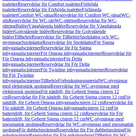
toaletter
Reservdelar för Comfort toaletter
Förhöjda
toaletter
Reservdelar för Förhöjda toaletter
Förlängda
toaletter
Comfort WC-sitsar
Reservdelar för Comfort WC-sitsar
WC-
sits
Reservdelar för WC-sits
WC-sittring
Reservdelar för WC-
sittring
Bidéer
Vägghängda bidéer
Reservdelar för Vägghängda
bidéer
Golvstående bidéer
Reservdelar för Golvstående
bidéer
Tillbehör
Reservdelar för Tillbehör
Spolplattor och WC-
styrningar
Spolplattor
Reservdelar för Spolplattor
För Sigma
inbyggnadscisterner
Reservdelar för För Sigma
inbyggnadscisterner
För Omega inbyggnadscisterner
Reservdelar för
För Omega inbyggnadscisterner
För Delta
inbyggnadscisterner
Reservdelar för För Delta
inbyggnadscisterner
För Twinline inbyggnadscisterner
Reservdelar
för För Twinline
inbyggnadscisterner
Tillbehör
Förbrukningsmaterial
WC-styrningar
med elektronisk spolning
Reservdelar för WC-styrningar med
elektronisk spolning
För nätdrift, för Geberit Sigma cistern 12
cm
Reservdelar för För nätdrift, för Geberit Sigma cistern 12 cm
För
nätdrift, för Geberit Omega inbyggnadscistern 12 cm
Reservdelar för
För nätdrift, för Geberit Omega inbyggnadscistern 12 cm
För
batteridrift, för Geberit Sigma cistern 12 cm
Reservdelar för För
batteridrift, för Geberit Sigma cistern 12 cm
WC-styrningar med
pneumatisk spolning
Reservdelar för WC-styrningar med pneumatisk
spolning
För dubbelspolning
Reservdelar för För dubbelspolning
För
enkelspolning
Reservdelar för För enkelspolning
Tillbehör för WC-