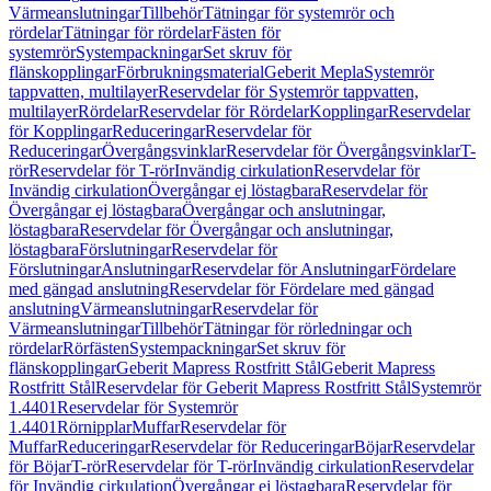
Värmeanslutningar
Tillbehör
Tätningar för systemrör och
rördelar
Tätningar för rördelar
Fästen för
systemrör
Systempackningar
Set skruv för
flänskopplingar
Förbrukningsmaterial
Geberit Mepla
Systemrör
tappvatten, multilayer
Reservdelar för Systemrör tappvatten,
multilayer
Rördelar
Reservdelar för Rördelar
Kopplingar
Reservdelar
för Kopplingar
Reduceringar
Reservdelar för
Reduceringar
Övergångsvinklar
Reservdelar för Övergångsvinklar
T-
rör
Reservdelar för T-rör
Invändig cirkulation
Reservdelar för
Invändig cirkulation
Övergångar ej löstagbara
Reservdelar för
Övergångar ej löstagbara
Övergångar och anslutningar,
löstagbara
Reservdelar för Övergångar och anslutningar,
löstagbara
Förslutningar
Reservdelar för
Förslutningar
Anslutningar
Reservdelar för Anslutningar
Fördelare
med gängad anslutning
Reservdelar för Fördelare med gängad
anslutning
Värmeanslutningar
Reservdelar för
Värmeanslutningar
Tillbehör
Tätningar för rörledningar och
rördelar
Rörfästen
Systempackningar
Set skruv för
flänskopplingar
Geberit Mapress Rostfritt Stål
Geberit Mapress
Rostfritt Stål
Reservdelar för Geberit Mapress Rostfritt Stål
Systemrör
1.4401
Reservdelar för Systemrör
1.4401
Rörnipplar
Muffar
Reservdelar för
Muffar
Reduceringar
Reservdelar för Reduceringar
Böjar
Reservdelar
för Böjar
T-rör
Reservdelar för T-rör
Invändig cirkulation
Reservdelar
för Invändig cirkulation
Övergångar ej löstagbara
Reservdelar för