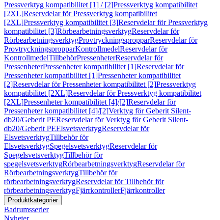
Pressverktyg kompatibilitet [1] / [2]
Pressverktyg kompatibilitet
[2XL]
Reservdelar för Pressverktyg kompatibilitet
[2XL]
Pressverktyg kompatibilitet [3]
Reservdelar för Pressverktyg
kompatibilitet [3]
Rörbearbetningsverktyg
Reservdelar för
Rörbearbetningsverktyg
Provtryckningsproppar
Reservdelar för
Provtryckningsproppar
Kontrollmedel
Reservdelar för
Kontrollmedel
Tillbehör
Pressenheter
Reservdelar för
Pressenheter
Pressenheter kompatibilitet [1]
Reservdelar för
Pressenheter kompatibilitet [1]
Pressenheter kompatibilitet
[2]
Reservdelar för Pressenheter kompatibilitet [2]
Pressverktyg
kompatibilitet [2XL]
Reservdelar för Pressverktyg kompatibilitet
[2XL]
Pressenheter kompatibilitet [4]/[2]
Reservdelar för
Pressenheter kompatibilitet [4]/[2]
Verktyg för Geberit Silent-
db20/Geberit PE
Reservdelar för Verktyg för Geberit Silent-
db20/Geberit PE
Elsvetsverktyg
Reservdelar för
Elsvetsverktyg
Tillbehör för
Elsvetsverktyg
Spegelsvetsverktyg
Reservdelar för
Spegelsvetsverktyg
Tillbehör för
spegelsvetsverktyg
Rörbearbetningsverktyg
Reservdelar för
Rörbearbetningsverktyg
Tillbehör för
rörbearbetningsverktyg
Reservdelar för Tillbehör för
rörbearbetningsverktyg
Fjärrkontroller
Fjärrkontroller
Produktkategorier
Badrumsserier
Nyheter