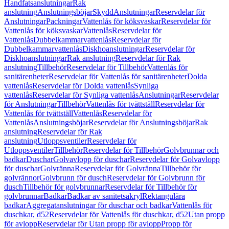
Handfatsanslutningar
Rak
anslutning
Anslutningsböjar
Skydd
Anslutningar
Reservdelar för
Anslutningar
Packningar
Vattenlås för köksvaskar
Reservdelar för
Vattenlås för köksvaskar
Vattenlås
Reservdelar för
Vattenlås
Dubbelkammarvattenlås
Reservdelar för
Dubbelkammarvattenlås
Diskhoanslutningar
Reservdelar för
Diskhoanslutningar
Rak anslutning
Reservdelar för Rak
anslutning
Tillbehör
Reservdelar för Tillbehör
Vattenlås för
sanitärenheter
Reservdelar för Vattenlås för sanitärenheter
Dolda
vattenlås
Reservdelar för Dolda vattenlås
Synliga
vattenlås
Reservdelar för Synliga vattenlås
Anslutningar
Reservdelar
för Anslutningar
Tillbehör
Vattenlås för tvättställ
Reservdelar för
Vattenlås för tvättställ
Vattenlås
Reservdelar för
Vattenlås
Anslutningsböjar
Reservdelar för Anslutningsböjar
Rak
anslutning
Reservdelar för Rak
anslutning
Utloppsventiler
Reservdelar för
Utloppsventiler
Tillbehör
Reservdelar för Tillbehör
Golvbrunnar och
badkar
Duschar
Golvavlopp för duschar
Reservdelar för Golvavlopp
för duschar
Golvränna
Reservdelar för Golvränna
Tillbehör för
golvrännor
Golvbrunn för dusch
Reservdelar för Golvbrunn för
dusch
Tillbehör för golvbrunnar
Reservdelar för Tillbehör för
golvbrunnar
Badkar
Badkar av sanitetsakryl
Rektangulära
badkar
Aggregatanslutningar för duschar och badkar
Vattenlås för
duschkar, d52
Reservdelar för Vattenlås för duschkar, d52
Utan propp
för avlopp
Reservdelar för Utan propp för avlopp
Propp för