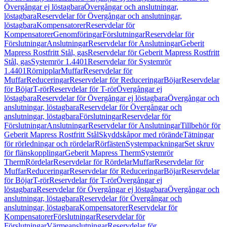
Övergångar ej löstagbara
Övergångar och anslutningar,
löstagbara
Reservdelar för Övergångar och anslutningar,
löstagbara
Kompensatorer
Reservdelar för
Kompensatorer
Genomföringar
Förslutningar
Reservdelar för
Förslutningar
Anslutningar
Reservdelar för Anslutningar
Geberit
Mapress Rostfritt Stål, gas
Reservdelar för Geberit Mapress Rostfritt
Stål, gas
Systemrör 1.4401
Reservdelar för Systemrör
1.4401
Rörnipplar
Muffar
Reservdelar för
Muffar
Reduceringar
Reservdelar för Reduceringar
Böjar
Reservdelar
för Böjar
T-rör
Reservdelar för T-rör
Övergångar ej
löstagbara
Reservdelar för Övergångar ej löstagbara
Övergångar och
anslutningar, löstagbara
Reservdelar för Övergångar och
anslutningar, löstagbara
Förslutningar
Reservdelar för
Förslutningar
Anslutningar
Reservdelar för Anslutningar
Tillbehör för
Geberit Mapress Rostfritt Stål
Skyddskåpor med rörände
Tätningar
för rörledningar och rördelar
Rörfästen
Systempackningar
Set skruv
för flänskopplingar
Geberit Mapress Therm
Systemrör
Therm
Rördelar
Reservdelar för Rördelar
Muffar
Reservdelar för
Muffar
Reduceringar
Reservdelar för Reduceringar
Böjar
Reservdelar
för Böjar
T-rör
Reservdelar för T-rör
Övergångar ej
löstagbara
Reservdelar för Övergångar ej löstagbara
Övergångar och
anslutningar, löstagbara
Reservdelar för Övergångar och
anslutningar, löstagbara
Kompensatorer
Reservdelar för
Kompensatorer
Förslutningar
Reservdelar för
Förslutningar
Värmeanslutningar
Reservdelar för