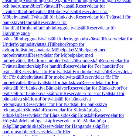
anslutning
Anslutningsböjar
Skydd
Anslutningar
Packningar
Tvättställ
och badrumsmöbler
Tvättställ
Tvättställ
Reservdelar för
Tvättställ
Dubbeltvättställ
Möbeltvättställ
Reservdelar för
Möbeltvättställ
Tvättställ för bänkskiva
Reservdelar för Tvättställ för
bänkskiva
Handfat
Reservdelar för
Handfat
Hörnhandfat
Halvinbyggda tvättställ
Reservdelar för
Halvinbyggda
tvättställ
Inbyggnadstvättställ
Underbyggnadstvättställ
Reservdelar för
Underbyggnadstvättställ
Tillbehör
Propp för
avlopp
Infästningsmaterial
Möbelpaket
Möbelpaket med
möbeltvättställ
Reservdelar för Möbelpaket med
möbeltvättställ
Badrumsmöbler
Tvättställsunderskåp
Reservdelar för
Tvättställsunderskåp
För handfat
Reservdelar för För handfat
För
tvättställ
Reservdelar för För tvättställ
För dubbeltvättställ
Reservdelar
för För dubbeltvättställ
För möbeltvättställ
Reservdelar för För
möbeltvättställ
För tvättställ för bänkskiva
Reservdelar för För
tvättställ för bänkskiva
Bänkskivor
Reservdelar för Bänkskivor
För
tvättställ för bänkskiva skålform
Reservdelar för För tvättställ för
bänkskiva skålform
För tvättställ för bänkskiva
rektangulärt
Reservdelar för För tvättställ för bänkskiva
rektangulärt
Sidoskåp
Reservdelar för Sidoskåp
Låga
sidoskåp
Reservdelar för Låga sidoskåp
Högskåp
Reservdelar för
Högskåp
Mellanhöga skåp
Reservdelar för Mellanhöga
skåp
Hängande skåp
Reservdelar för Hängande skåp
Fler
badrumsmöbler
Reservdelar för Fler