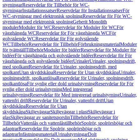
styrningar
Reservdelar för Tillbehör för WC-
styrningar
Installationssatser
Reservdelar för Installationssatser
För
WC-styrningar med elektronisk spolning
Reservdelar för För WC-
styrningar med elektronisk spolning
Geberit Monolith
moduler
Moduler för WC
Reservdelar för Moduler för WC
För
vägghängda WC
Reservdelar för För vägghängda WC
För
golvstående WC
Reservdelar för För golvstående
WC
Tillbehör
Reservdelar för Tillbehör
Förbrukningsmaterial
Moduler
för tvättställ
Tillbehör
Moduler för bidéer
Reservdelar för Moduler för
bidéer
För vägghängda och golvstående bidéer
Reservdelar för För
vägghängda och golvstående bidéer
Urinaler
Urinaler, spolningsdrift,
med spolkant
Reservdelar för Urinaler, spolningsdrift, med
spolkant
Utan skyddskåpa
Reservdelar för Utan skyddskåpa
Urinaler,
spolningsdrift, spolkantlösa
Reservdelar för Urinaler, spolningsdrift,
spolkantlösa
För synlig eller dold urinalstyrning
Reservdelar för För
synlig eller dold urinalstyrning
Med integrerad
urinalstyrning
Reservdelar för Med integrerad urinalstyrning
Urinaler,
vattenfri drift
Reservdelar för Urinaler, vattenfri drift
Utan
skyddskåpa
Reservdelar för Utan
skyddskåpa
Skiljeväggar
Skiljeväggar i plast
Skiljeväggar i
glas
Skiljeväggar av sanitetsporslin
Tillbehör
Reservdelar för
Tillbehör
Vattenlås och vattenlåstillbehör
Spolrör, spolrörsböjar och
adaptrar
Reservdelar för Spolrör, spolrörsböjar och
adaptrar
Infästningsmaterial
Urinalstyrningar
Dolt
montage
Reservdelar för Dolt montage
Med elektronisk spolning,