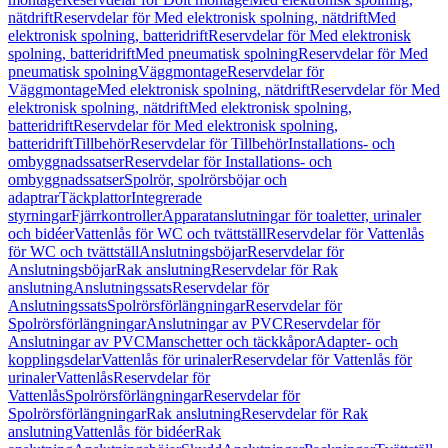
nätdrift
Reservdelar för Med elektronisk spolning, nätdrift
Med
elektronisk spolning, batteridrift
Reservdelar för Med elektronisk
spolning, batteridrift
Med pneumatisk spolning
Reservdelar för Med
pneumatisk spolning
Väggmontage
Reservdelar för
Väggmontage
Med elektronisk spolning, nätdrift
Reservdelar för Med
elektronisk spolning, nätdrift
Med elektronisk spolning,
batteridrift
Reservdelar för Med elektronisk spolning,
batteridrift
Tillbehör
Reservdelar för Tillbehör
Installations- och
ombyggnadssatser
Reservdelar för Installations- och
ombyggnadssatser
Spolrör, spolrörsböjar och
adaptrar
Täckplattor
Integrerade
styrningar
Fjärrkontroller
Apparatanslutningar för toaletter, urinaler
och bidéer
Vattenlås för WC och tvättställ
Reservdelar för Vattenlås
för WC och tvättställ
Anslutningsböjar
Reservdelar för
Anslutningsböjar
Rak anslutning
Reservdelar för Rak
anslutning
Anslutningssats
Reservdelar för
Anslutningssats
Spolrörsförlängningar
Reservdelar för
Spolrörsförlängningar
Anslutningar av PVC
Reservdelar för
Anslutningar av PVC
Manschetter och täckkåpor
Adapter- och
kopplingsdelar
Vattenlås för urinaler
Reservdelar för Vattenlås för
urinaler
Vattenlås
Reservdelar för
Vattenlås
Spolrörsförlängningar
Reservdelar för
Spolrörsförlängningar
Rak anslutning
Reservdelar för Rak
anslutning
Vattenlås för bidéer
Rak