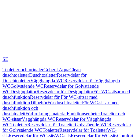
SE
Toaletter och urinaler
Geberit AquaClean
duschtoaletter
Duschtoaletter
Reservdelar för
Duschtoaletter
Vägghängda WC
Reservdelar för Vägghängda
WC
Golvstående WC
Reservdelar för Golvstående
WC
Designplattor
Reservdelar för Designplattor
För WC-sitsar med
duschfunktion
Reservdelar för För WC-sitsar med
duschfunktion
Tillbehör
För duschtoaletter
För WC-sitsar med
duschfunktion och
duschtoalett
Förbrukningsmaterial
Funktionsenheter
Toaletter och
WC-sitsar
Vägghängda WC
Reservdelar för Vägghängda
WC
Toaletter
Reservdelar för Toaletter
Golvstående WC
Reservdelar
för Golvstående WC
Toaletter
Reservdelar för Toaletter
WC-
sits
Reservdelar för WC-sits
WC-sits
Reservdelar för WC-sits
Comfort