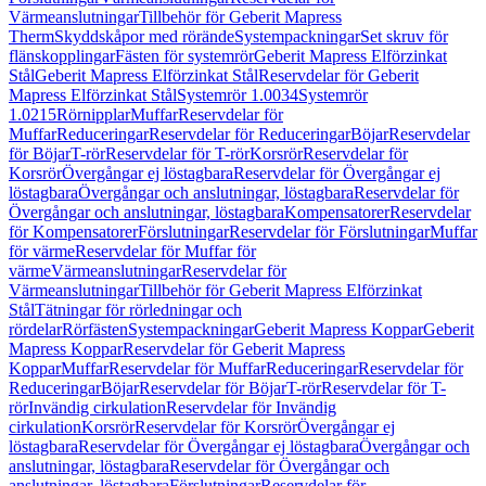
Värmeanslutningar
Tillbehör för Geberit Mapress
Therm
Skyddskåpor med rörände
Systempackningar
Set skruv för
flänskopplingar
Fästen för systemrör
Geberit Mapress Elförzinkat
Stål
Geberit Mapress Elförzinkat Stål
Reservdelar för Geberit
Mapress Elförzinkat Stål
Systemrör 1.0034
Systemrör
1.0215
Rörnipplar
Muffar
Reservdelar för
Muffar
Reduceringar
Reservdelar för Reduceringar
Böjar
Reservdelar
för Böjar
T-rör
Reservdelar för T-rör
Korsrör
Reservdelar för
Korsrör
Övergångar ej löstagbara
Reservdelar för Övergångar ej
löstagbara
Övergångar och anslutningar, löstagbara
Reservdelar för
Övergångar och anslutningar, löstagbara
Kompensatorer
Reservdelar
för Kompensatorer
Förslutningar
Reservdelar för Förslutningar
Muffar
för värme
Reservdelar för Muffar för
värme
Värmeanslutningar
Reservdelar för
Värmeanslutningar
Tillbehör för Geberit Mapress Elförzinkat
Stål
Tätningar för rörledningar och
rördelar
Rörfästen
Systempackningar
Geberit Mapress Koppar
Geberit
Mapress Koppar
Reservdelar för Geberit Mapress
Koppar
Muffar
Reservdelar för Muffar
Reduceringar
Reservdelar för
Reduceringar
Böjar
Reservdelar för Böjar
T-rör
Reservdelar för T-
rör
Invändig cirkulation
Reservdelar för Invändig
cirkulation
Korsrör
Reservdelar för Korsrör
Övergångar ej
löstagbara
Reservdelar för Övergångar ej löstagbara
Övergångar och
anslutningar, löstagbara
Reservdelar för Övergångar och
anslutningar, löstagbara
Förslutningar
Reservdelar för