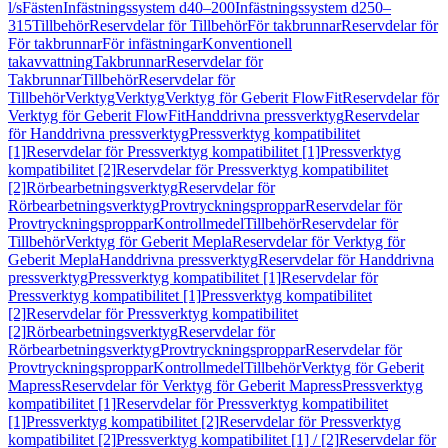
l/s
Fästen
Infästningssystem d40–200
Infästningssystem d250–
315
Tillbehör
Reservdelar för Tillbehör
För takbrunnar
Reservdelar för
För takbrunnar
För infästningar
Konventionell
takavvattning
Takbrunnar
Reservdelar för
Takbrunnar
Tillbehör
Reservdelar för
Tillbehör
Verktyg
Verktyg
Verktyg för Geberit FlowFit
Reservdelar för
Verktyg för Geberit FlowFit
Handdrivna pressverktyg
Reservdelar
för Handdrivna pressverktyg
Pressverktyg kompatibilitet
[1]
Reservdelar för Pressverktyg kompatibilitet [1]
Pressverktyg
kompatibilitet [2]
Reservdelar för Pressverktyg kompatibilitet
[2]
Rörbearbetningsverktyg
Reservdelar för
Rörbearbetningsverktyg
Provtryckningsproppar
Reservdelar för
Provtryckningsproppar
Kontrollmedel
Tillbehör
Reservdelar för
Tillbehör
Verktyg för Geberit Mepla
Reservdelar för Verktyg för
Geberit Mepla
Handdrivna pressverktyg
Reservdelar för Handdrivna
pressverktyg
Pressverktyg kompatibilitet [1]
Reservdelar för
Pressverktyg kompatibilitet [1]
Pressverktyg kompatibilitet
[2]
Reservdelar för Pressverktyg kompatibilitet
[2]
Rörbearbetningsverktyg
Reservdelar för
Rörbearbetningsverktyg
Provtryckningsproppar
Reservdelar för
Provtryckningsproppar
Kontrollmedel
Tillbehör
Verktyg för Geberit
Mapress
Reservdelar för Verktyg för Geberit Mapress
Pressverktyg
kompatibilitet [1]
Reservdelar för Pressverktyg kompatibilitet
[1]
Pressverktyg kompatibilitet [2]
Reservdelar för Pressverktyg
kompatibilitet [2]
Pressverktyg kompatibilitet [1] / [2]
Reservdelar för