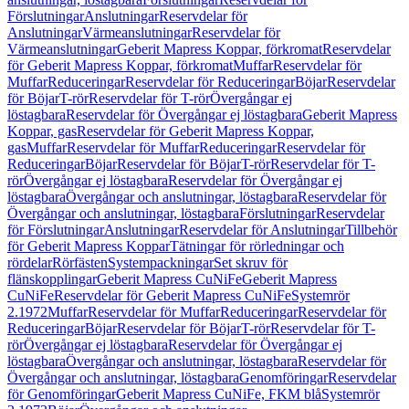
Förslutningar
Anslutningar
Reservdelar för
Anslutningar
Värmeanslutningar
Reservdelar för
Värmeanslutningar
Geberit Mapress Koppar, förkromat
Reservdelar
för Geberit Mapress Koppar, förkromat
Muffar
Reservdelar för
Muffar
Reduceringar
Reservdelar för Reduceringar
Böjar
Reservdelar
för Böjar
T-rör
Reservdelar för T-rör
Övergångar ej
löstagbara
Reservdelar för Övergångar ej löstagbara
Geberit Mapress
Koppar, gas
Reservdelar för Geberit Mapress Koppar,
gas
Muffar
Reservdelar för Muffar
Reduceringar
Reservdelar för
Reduceringar
Böjar
Reservdelar för Böjar
T-rör
Reservdelar för T-
rör
Övergångar ej löstagbara
Reservdelar för Övergångar ej
löstagbara
Övergångar och anslutningar, löstagbara
Reservdelar för
Övergångar och anslutningar, löstagbara
Förslutningar
Reservdelar
för Förslutningar
Anslutningar
Reservdelar för Anslutningar
Tillbehör
för Geberit Mapress Koppar
Tätningar för rörledningar och
rördelar
Rörfästen
Systempackningar
Set skruv för
flänskopplingar
Geberit Mapress CuNiFe
Geberit Mapress
CuNiFe
Reservdelar för Geberit Mapress CuNiFe
Systemrör
2.1972
Muffar
Reservdelar för Muffar
Reduceringar
Reservdelar för
Reduceringar
Böjar
Reservdelar för Böjar
T-rör
Reservdelar för T-
rör
Övergångar ej löstagbara
Reservdelar för Övergångar ej
löstagbara
Övergångar och anslutningar, löstagbara
Reservdelar för
Övergångar och anslutningar, löstagbara
Genomföringar
Reservdelar
för Genomföringar
Geberit Mapress CuNiFe, FKM blå
Systemrör