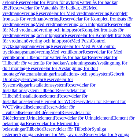
avlopp
Reservdelar för Propp för avlopp
Vattenlås för badkar,
d52
Reservdelar för Vattenlås för badkar, d52
Med
vredmanövrering
Reservdelar för Med vredmanövrering
Komplett
frontsats för vredmanövrering
Reservdelar för Komplett frontsats för
vredmanövrering
Med vredmanövrering och inloppsrör
Reservdelar
för Med vredmanövrering och inloppsrör
Komplett frontsats för
vredmanövrering och inloppsrör
Reservdelar för Komplett frontsats
för vredmanövrering och inloppsrör
Med PushControl
tryckknappsmanövrering
Reservdelar för Med PushControl
tryckknappsmanövrering
Med ventilkonor
Reservdelar för Med
ventilkonor
Tillbehör för vattenlås för badkar
Reservdelar för
Tillbehör för vattenlås för badkar
Anslutningssats
Avstängning för
dolt montage
Reservdelar för Avstängning för dolt
montage
Vattenanslutningar
Installations- och spolsystem
Geberit
Duofix
Systemväggar
Reservdelar för
Systemväggar
Installationssystem
Reservdelar för
Installationssystem
Tillbehör
Reservdelar för
Tillbehör
Installationselement
Reservdelar för
Installationselement
Element för WC
Reservdelar för Element för
WC
Tvättställselement
Reservdelar för
Tvättställselement
Bidéelement
Reservdelar för
Bidéelement
Urinalelement
Reservdelar för Urinalelement
Element för
belastningar
Reservdelar för Element för
belastningar
Tillbehör
Reservdelar för Tillbehör
Synliga
cisterner
Synliga cisterner för WC, av plast
Reservdelar för Synliga