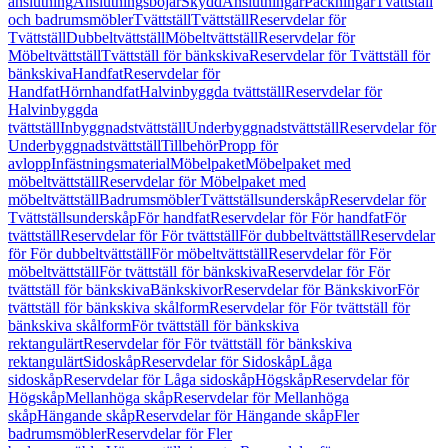
anslutning
Anslutningsböjar
Skydd
Anslutningar
Packningar
Tvättställ
och badrumsmöbler
Tvättställ
Tvättställ
Reservdelar för
Tvättställ
Dubbeltvättställ
Möbeltvättställ
Reservdelar för
Möbeltvättställ
Tvättställ för bänkskiva
Reservdelar för Tvättställ för
bänkskiva
Handfat
Reservdelar för
Handfat
Hörnhandfat
Halvinbyggda tvättställ
Reservdelar för
Halvinbyggda
tvättställ
Inbyggnadstvättställ
Underbyggnadstvättställ
Reservdelar för
Underbyggnadstvättställ
Tillbehör
Propp för
avlopp
Infästningsmaterial
Möbelpaket
Möbelpaket med
möbeltvättställ
Reservdelar för Möbelpaket med
möbeltvättställ
Badrumsmöbler
Tvättställsunderskåp
Reservdelar för
Tvättställsunderskåp
För handfat
Reservdelar för För handfat
För
tvättställ
Reservdelar för För tvättställ
För dubbeltvättställ
Reservdelar
för För dubbeltvättställ
För möbeltvättställ
Reservdelar för För
möbeltvättställ
För tvättställ för bänkskiva
Reservdelar för För
tvättställ för bänkskiva
Bänkskivor
Reservdelar för Bänkskivor
För
tvättställ för bänkskiva skålform
Reservdelar för För tvättställ för
bänkskiva skålform
För tvättställ för bänkskiva
rektangulärt
Reservdelar för För tvättställ för bänkskiva
rektangulärt
Sidoskåp
Reservdelar för Sidoskåp
Låga
sidoskåp
Reservdelar för Låga sidoskåp
Högskåp
Reservdelar för
Högskåp
Mellanhöga skåp
Reservdelar för Mellanhöga
skåp
Hängande skåp
Reservdelar för Hängande skåp
Fler
badrumsmöbler
Reservdelar för Fler