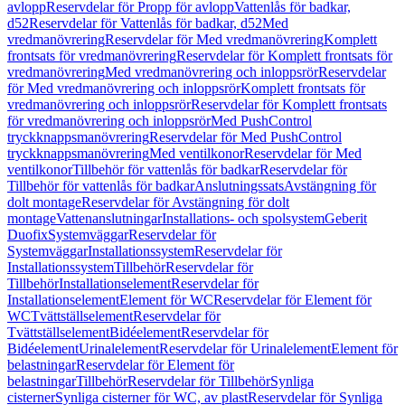
avlopp
Reservdelar för Propp för avlopp
Vattenlås för badkar,
d52
Reservdelar för Vattenlås för badkar, d52
Med
vredmanövrering
Reservdelar för Med vredmanövrering
Komplett
frontsats för vredmanövrering
Reservdelar för Komplett frontsats för
vredmanövrering
Med vredmanövrering och inloppsrör
Reservdelar
för Med vredmanövrering och inloppsrör
Komplett frontsats för
vredmanövrering och inloppsrör
Reservdelar för Komplett frontsats
för vredmanövrering och inloppsrör
Med PushControl
tryckknappsmanövrering
Reservdelar för Med PushControl
tryckknappsmanövrering
Med ventilkonor
Reservdelar för Med
ventilkonor
Tillbehör för vattenlås för badkar
Reservdelar för
Tillbehör för vattenlås för badkar
Anslutningssats
Avstängning för
dolt montage
Reservdelar för Avstängning för dolt
montage
Vattenanslutningar
Installations- och spolsystem
Geberit
Duofix
Systemväggar
Reservdelar för
Systemväggar
Installationssystem
Reservdelar för
Installationssystem
Tillbehör
Reservdelar för
Tillbehör
Installationselement
Reservdelar för
Installationselement
Element för WC
Reservdelar för Element för
WC
Tvättställselement
Reservdelar för
Tvättställselement
Bidéelement
Reservdelar för
Bidéelement
Urinalelement
Reservdelar för Urinalelement
Element för
belastningar
Reservdelar för Element för
belastningar
Tillbehör
Reservdelar för Tillbehör
Synliga
cisterner
Synliga cisterner för WC, av plast
Reservdelar för Synliga