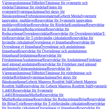
Värmeanslutningar
Tillbehör
Tätningar för systemrör och
rördelar
Tätningar för rördelar
Fästen för
systemrör
Systempackningar
Set skruv för
flänskopplingar
Förbrukningsmaterial
Geberit Mepla
Systemrör
tappvatten, multilayer
Reservdelar för Systemrör tappvatten,
multilayer
Rördelar
Reservdelar för Rördelar
Kopplingar
Reservdelar
för Kopplingar
Reduceringar
Reservdelar för
Reduceringar
Övergångsvinklar
Reservdelar för Övergångsvinklar
T-
rör
Reservdelar för T-rör
Invändig cirkulation
Reservdelar för
Invändig cirkulation
Övergångar ej löstagbara
Reservdelar för
Övergångar ej löstagbara
Övergångar och anslutningar,
löstagbara
Reservdelar för Övergångar och anslutningar,
löstagbara
Förslutningar
Reservdelar för
Förslutningar
Anslutningar
Reservdelar för Anslutningar
Fördelare
med gängad anslutning
Reservdelar för Fördelare med gängad
anslutning
Värmeanslutningar
Reservdelar för
Värmeanslutningar
Tillbehör
Tätningar för rörledningar och
rördelar
Rörfästen
Systempackningar
Set skruv för
flänskopplingar
Geberit Mapress Rostfritt Stål
Geberit Mapress
Rostfritt Stål
Reservdelar för Geberit Mapress Rostfritt Stål
Systemrör
1.4401
Reservdelar för Systemrör
1.4401
Rörnipplar
Muffar
Reservdelar för
Muffar
Reduceringar
Reservdelar för Reduceringar
Böjar
Reservdelar
för Böjar
T-rör
Reservdelar för T-rör
Invändig cirkulation
Reservdelar
för Invändig cirkulation
Övergångar ej löstagbara
Reservdelar för