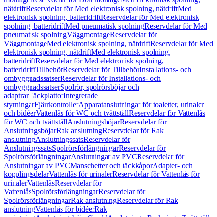
nätdrift
Reservdelar för Med elektronisk spolning, nätdrift
Med
elektronisk spolning, batteridrift
Reservdelar för Med elektronisk
spolning, batteridrift
Med pneumatisk spolning
Reservdelar för Med
pneumatisk spolning
Väggmontage
Reservdelar för
Väggmontage
Med elektronisk spolning, nätdrift
Reservdelar för Med
elektronisk spolning, nätdrift
Med elektronisk spolning,
batteridrift
Reservdelar för Med elektronisk spolning,
batteridrift
Tillbehör
Reservdelar för Tillbehör
Installations- och
ombyggnadssatser
Reservdelar för Installations- och
ombyggnadssatser
Spolrör, spolrörsböjar och
adaptrar
Täckplattor
Integrerade
styrningar
Fjärrkontroller
Apparatanslutningar för toaletter, urinaler
och bidéer
Vattenlås för WC och tvättställ
Reservdelar för Vattenlås
för WC och tvättställ
Anslutningsböjar
Reservdelar för
Anslutningsböjar
Rak anslutning
Reservdelar för Rak
anslutning
Anslutningssats
Reservdelar för
Anslutningssats
Spolrörsförlängningar
Reservdelar för
Spolrörsförlängningar
Anslutningar av PVC
Reservdelar för
Anslutningar av PVC
Manschetter och täckkåpor
Adapter- och
kopplingsdelar
Vattenlås för urinaler
Reservdelar för Vattenlås för
urinaler
Vattenlås
Reservdelar för
Vattenlås
Spolrörsförlängningar
Reservdelar för
Spolrörsförlängningar
Rak anslutning
Reservdelar för Rak
anslutning
Vattenlås för bidéer
Rak