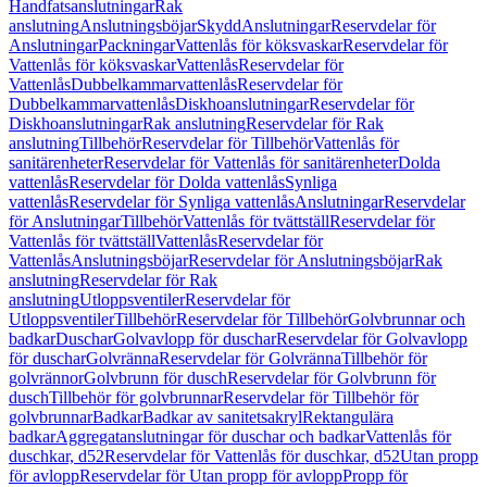
Handfatsanslutningar
Rak
anslutning
Anslutningsböjar
Skydd
Anslutningar
Reservdelar för
Anslutningar
Packningar
Vattenlås för köksvaskar
Reservdelar för
Vattenlås för köksvaskar
Vattenlås
Reservdelar för
Vattenlås
Dubbelkammarvattenlås
Reservdelar för
Dubbelkammarvattenlås
Diskhoanslutningar
Reservdelar för
Diskhoanslutningar
Rak anslutning
Reservdelar för Rak
anslutning
Tillbehör
Reservdelar för Tillbehör
Vattenlås för
sanitärenheter
Reservdelar för Vattenlås för sanitärenheter
Dolda
vattenlås
Reservdelar för Dolda vattenlås
Synliga
vattenlås
Reservdelar för Synliga vattenlås
Anslutningar
Reservdelar
för Anslutningar
Tillbehör
Vattenlås för tvättställ
Reservdelar för
Vattenlås för tvättställ
Vattenlås
Reservdelar för
Vattenlås
Anslutningsböjar
Reservdelar för Anslutningsböjar
Rak
anslutning
Reservdelar för Rak
anslutning
Utloppsventiler
Reservdelar för
Utloppsventiler
Tillbehör
Reservdelar för Tillbehör
Golvbrunnar och
badkar
Duschar
Golvavlopp för duschar
Reservdelar för Golvavlopp
för duschar
Golvränna
Reservdelar för Golvränna
Tillbehör för
golvrännor
Golvbrunn för dusch
Reservdelar för Golvbrunn för
dusch
Tillbehör för golvbrunnar
Reservdelar för Tillbehör för
golvbrunnar
Badkar
Badkar av sanitetsakryl
Rektangulära
badkar
Aggregatanslutningar för duschar och badkar
Vattenlås för
duschkar, d52
Reservdelar för Vattenlås för duschkar, d52
Utan propp
för avlopp
Reservdelar för Utan propp för avlopp
Propp för