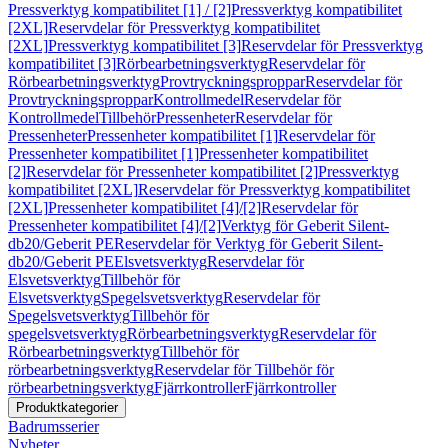
Pressverktyg kompatibilitet [1] / [2]
Pressverktyg kompatibilitet
[2XL]
Reservdelar för Pressverktyg kompatibilitet
[2XL]
Pressverktyg kompatibilitet [3]
Reservdelar för Pressverktyg
kompatibilitet [3]
Rörbearbetningsverktyg
Reservdelar för
Rörbearbetningsverktyg
Provtryckningsproppar
Reservdelar för
Provtryckningsproppar
Kontrollmedel
Reservdelar för
Kontrollmedel
Tillbehör
Pressenheter
Reservdelar för
Pressenheter
Pressenheter kompatibilitet [1]
Reservdelar för
Pressenheter kompatibilitet [1]
Pressenheter kompatibilitet
[2]
Reservdelar för Pressenheter kompatibilitet [2]
Pressverktyg
kompatibilitet [2XL]
Reservdelar för Pressverktyg kompatibilitet
[2XL]
Pressenheter kompatibilitet [4]/[2]
Reservdelar för
Pressenheter kompatibilitet [4]/[2]
Verktyg för Geberit Silent-
db20/Geberit PE
Reservdelar för Verktyg för Geberit Silent-
db20/Geberit PE
Elsvetsverktyg
Reservdelar för
Elsvetsverktyg
Tillbehör för
Elsvetsverktyg
Spegelsvetsverktyg
Reservdelar för
Spegelsvetsverktyg
Tillbehör för
spegelsvetsverktyg
Rörbearbetningsverktyg
Reservdelar för
Rörbearbetningsverktyg
Tillbehör för
rörbearbetningsverktyg
Reservdelar för Tillbehör för
rörbearbetningsverktyg
Fjärrkontroller
Fjärrkontroller
Produktkategorier
Badrumsserier
Nyheter