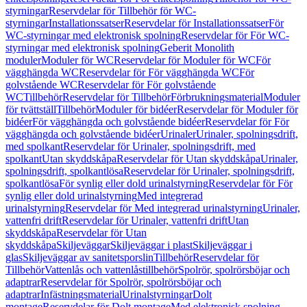
styrningar
Reservdelar för Tillbehör för WC-
styrningar
Installationssatser
Reservdelar för Installationssatser
För
WC-styrningar med elektronisk spolning
Reservdelar för För WC-
styrningar med elektronisk spolning
Geberit Monolith
moduler
Moduler för WC
Reservdelar för Moduler för WC
För
vägghängda WC
Reservdelar för För vägghängda WC
För
golvstående WC
Reservdelar för För golvstående
WC
Tillbehör
Reservdelar för Tillbehör
Förbrukningsmaterial
Moduler
för tvättställ
Tillbehör
Moduler för bidéer
Reservdelar för Moduler för
bidéer
För vägghängda och golvstående bidéer
Reservdelar för För
vägghängda och golvstående bidéer
Urinaler
Urinaler, spolningsdrift,
med spolkant
Reservdelar för Urinaler, spolningsdrift, med
spolkant
Utan skyddskåpa
Reservdelar för Utan skyddskåpa
Urinaler,
spolningsdrift, spolkantlösa
Reservdelar för Urinaler, spolningsdrift,
spolkantlösa
För synlig eller dold urinalstyrning
Reservdelar för För
synlig eller dold urinalstyrning
Med integrerad
urinalstyrning
Reservdelar för Med integrerad urinalstyrning
Urinaler,
vattenfri drift
Reservdelar för Urinaler, vattenfri drift
Utan
skyddskåpa
Reservdelar för Utan
skyddskåpa
Skiljeväggar
Skiljeväggar i plast
Skiljeväggar i
glas
Skiljeväggar av sanitetsporslin
Tillbehör
Reservdelar för
Tillbehör
Vattenlås och vattenlåstillbehör
Spolrör, spolrörsböjar och
adaptrar
Reservdelar för Spolrör, spolrörsböjar och
adaptrar
Infästningsmaterial
Urinalstyrningar
Dolt
montage
Reservdelar för Dolt montage
Med elektronisk spolning,