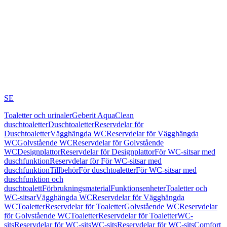
SE
Toaletter och urinaler
Geberit AquaClean
duschtoaletter
Duschtoaletter
Reservdelar för
Duschtoaletter
Vägghängda WC
Reservdelar för Vägghängda
WC
Golvstående WC
Reservdelar för Golvstående
WC
Designplattor
Reservdelar för Designplattor
För WC-sitsar med
duschfunktion
Reservdelar för För WC-sitsar med
duschfunktion
Tillbehör
För duschtoaletter
För WC-sitsar med
duschfunktion och
duschtoalett
Förbrukningsmaterial
Funktionsenheter
Toaletter och
WC-sitsar
Vägghängda WC
Reservdelar för Vägghängda
WC
Toaletter
Reservdelar för Toaletter
Golvstående WC
Reservdelar
för Golvstående WC
Toaletter
Reservdelar för Toaletter
WC-
sits
Reservdelar för WC-sits
WC-sits
Reservdelar för WC-sits
Comfort