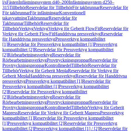
l/s
Fästen
Infästningssystem d40–200
Infästningssystem d250–
315
Tillbehör
Reservdelar för Tillbehör
För takbrunnar
Reservdelar för
För takbrunnar
För infästningar
Konventionell
takavvattning
Takbrunnar
Reservdelar för
Takbrunnar
Tillbehör
Reservdelar för
Tillbehör
Verktyg
Verktyg
Verktyg för Geberit FlowFit
Reservdelar för
Verktyg för Geberit FlowFit
Handdrivna pressverktyg
Reservdelar
för Handdrivna pressverktyg
Pressverktyg kompatibilitet
[1]
Reservdelar för Pressverktyg kompatibilitet [1]
Pressverktyg
kompatibilitet [2]
Reservdelar för Pressverktyg kompatibilitet
[2]
Rörbearbetningsverktyg
Reservdelar för
Rörbearbetningsverktyg
Provtryckningsproppar
Reservdelar för
Provtryckningsproppar
Kontrollmedel
Tillbehör
Reservdelar för
Tillbehör
Verktyg för Geberit Mepla
Reservdelar för Verktyg för
Geberit Mepla
Handdrivna pressverktyg
Reservdelar för Handdrivna
pressverktyg
Pressverktyg kompatibilitet [1]
Reservdelar för
Pressverktyg kompatibilitet [1]
Pressverktyg kompatibilitet
[2]
Reservdelar för Pressverktyg kompatibilitet
[2]
Rörbearbetningsverktyg
Reservdelar för
Rörbearbetningsverktyg
Provtryckningsproppar
Reservdelar för
Provtryckningsproppar
Kontrollmedel
Tillbehör
Verktyg för Geberit
Mapress
Reservdelar för Verktyg för Geberit Mapress
Pressverktyg
kompatibilitet [1]
Reservdelar för Pressverktyg kompatibilitet
[1]
Pressverktyg kompatibilitet [2]
Reservdelar för Pressverktyg
kompatibilitet [2]
Pressverktyg kompatibilitet [1] / [2]
Reservdelar för