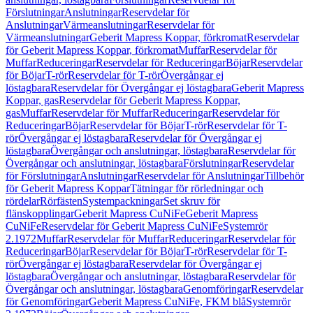
Förslutningar
Anslutningar
Reservdelar för
Anslutningar
Värmeanslutningar
Reservdelar för
Värmeanslutningar
Geberit Mapress Koppar, förkromat
Reservdelar
för Geberit Mapress Koppar, förkromat
Muffar
Reservdelar för
Muffar
Reduceringar
Reservdelar för Reduceringar
Böjar
Reservdelar
för Böjar
T-rör
Reservdelar för T-rör
Övergångar ej
löstagbara
Reservdelar för Övergångar ej löstagbara
Geberit Mapress
Koppar, gas
Reservdelar för Geberit Mapress Koppar,
gas
Muffar
Reservdelar för Muffar
Reduceringar
Reservdelar för
Reduceringar
Böjar
Reservdelar för Böjar
T-rör
Reservdelar för T-
rör
Övergångar ej löstagbara
Reservdelar för Övergångar ej
löstagbara
Övergångar och anslutningar, löstagbara
Reservdelar för
Övergångar och anslutningar, löstagbara
Förslutningar
Reservdelar
för Förslutningar
Anslutningar
Reservdelar för Anslutningar
Tillbehör
för Geberit Mapress Koppar
Tätningar för rörledningar och
rördelar
Rörfästen
Systempackningar
Set skruv för
flänskopplingar
Geberit Mapress CuNiFe
Geberit Mapress
CuNiFe
Reservdelar för Geberit Mapress CuNiFe
Systemrör
2.1972
Muffar
Reservdelar för Muffar
Reduceringar
Reservdelar för
Reduceringar
Böjar
Reservdelar för Böjar
T-rör
Reservdelar för T-
rör
Övergångar ej löstagbara
Reservdelar för Övergångar ej
löstagbara
Övergångar och anslutningar, löstagbara
Reservdelar för
Övergångar och anslutningar, löstagbara
Genomföringar
Reservdelar
för Genomföringar
Geberit Mapress CuNiFe, FKM blå
Systemrör