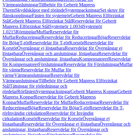
Värmeanslutningar
Tillbehör för Geberit Mapress
Therm
Skyddskåpor med rörände
Systempackningar
Set skruv för
flänskopplingar
Fästen för systemrör
Geberit Mapress Elförzinkat
Stål
Geberit Mapress Elförzinkat Stål
Reservdelar för Geberit
Mapress Elförzinkat Stål
Systemrör 1.0034
Systemrör
1.0215
Rörnipplar
Muffar
Reservdelar för
Muffar
Reduceringar
Reservdelar för Reduceringar
Böjar
Reservdelar
för Böjar
T-rör
Reservdelar för T-rör
Korsrör
Reservdelar för
Korsrör
Övergångar ej löstagbara
Reservdelar för Övergångar ej
löstagbara
Övergångar och anslutningar, löstagbara
Reservdelar för
Övergångar och anslutningar, löstagbara
Kompensatorer
Reservdelar
för Kompensatorer
Förslutningar
Reservdelar för Förslutningar
Muffar
för värme
Reservdelar för Muffar för
värme
Värmeanslutningar
Reservdelar för
Värmeanslutningar
Tillbehör för Geberit Mapress Elförzinkat
Stål
Tätningar för rörledningar och
rördelar
Rörfästen
Systempackningar
Geberit Mapress Koppar
Geberit
Mapress Koppar
Reservdelar för Geberit Mapress
Koppar
Muffar
Reservdelar för Muffar
Reduceringar
Reservdelar för
Reduceringar
Böjar
Reservdelar för Böjar
T-rör
Reservdelar för T-
rör
Invändig cirkulation
Reservdelar för Invändig
cirkulation
Korsrör
Reservdelar för Korsrör
Övergångar ej
löstagbara
Reservdelar för Övergångar ej löstagbara
Övergångar och
anslutningar, löstagbara
Reservdelar för Övergångar och
anslutningar, löstagbara
Förslutningar
Reservdelar för