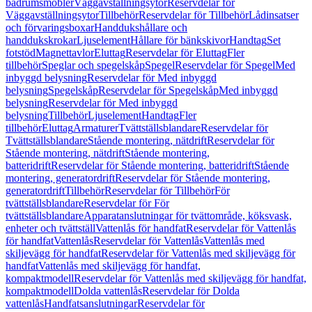
badrumsmöbler
Väggavställningsytor
Reservdelar för
Väggavställningsytor
Tillbehör
Reservdelar för Tillbehör
Lådinsatser
och förvaringsboxar
Handdukshållare och
handdukskrokar
Ljuselement
Hållare för bänkskivor
Handtag
Set
fotstöd
Magnettavlor
Eluttag
Reservdelar för Eluttag
Fler
tillbehör
Speglar och spegelskåp
Spegel
Reservdelar för Spegel
Med
inbyggd belysning
Reservdelar för Med inbyggd
belysning
Spegelskåp
Reservdelar för Spegelskåp
Med inbyggd
belysning
Reservdelar för Med inbyggd
belysning
Tillbehör
Ljuselement
Handtag
Fler
tillbehör
Eluttag
Armaturer
Tvättställsblandare
Reservdelar för
Tvättställsblandare
Stående montering, nätdrift
Reservdelar för
Stående montering, nätdrift
Stående montering,
batteridrift
Reservdelar för Stående montering, batteridrift
Stående
montering, generatordrift
Reservdelar för Stående montering,
generatordrift
Tillbehör
Reservdelar för Tillbehör
För
tvättställsblandare
Reservdelar för För
tvättställsblandare
Apparatanslutningar för tvättområde, köksvask,
enheter och tvättställ
Vattenlås för handfat
Reservdelar för Vattenlås
för handfat
Vattenlås
Reservdelar för Vattenlås
Vattenlås med
skiljevägg för handfat
Reservdelar för Vattenlås med skiljevägg för
handfat
Vattenlås med skiljevägg för handfat,
kompaktmodell
Reservdelar för Vattenlås med skiljevägg för handfat,
kompaktmodell
Dolda vattenlås
Reservdelar för Dolda
vattenlås
Handfatsanslutningar
Reservdelar för