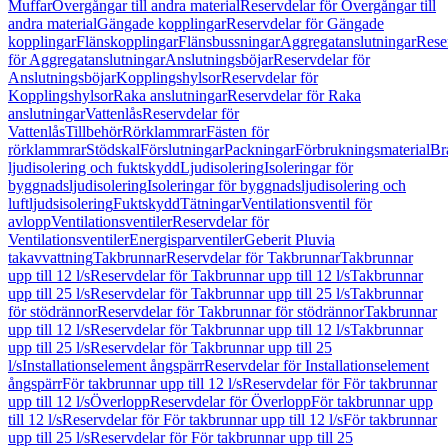
Muffar
Övergångar till andra material
Reservdelar för Övergångar till
andra material
Gängade kopplingar
Reservdelar för Gängade
kopplingar
Flänskopplingar
Flänsbussningar
Aggregatanslutningar
Rese
för Aggregatanslutningar
Anslutningsböjar
Reservdelar för
Anslutningsböjar
Kopplingshylsor
Reservdelar för
Kopplingshylsor
Raka anslutningar
Reservdelar för Raka
anslutningar
Vattenlås
Reservdelar för
Vattenlås
Tillbehör
Rörklammrar
Fästen för
rörklammrar
Stödskal
Förslutningar
Packningar
Förbrukningsmaterial
Br
ljudisolering och fuktskydd
Ljudisolering
Isoleringar för
byggnadsljudisolering
Isoleringar för byggnadsljudisolering och
luftljudsisolering
Fuktskydd
Tätningar
Ventilationsventil för
avlopp
Ventilationsventiler
Reservdelar för
Ventilationsventiler
Energisparventiler
Geberit Pluvia
takavvattning
Takbrunnar
Reservdelar för Takbrunnar
Takbrunnar
upp till 12 l/s
Reservdelar för Takbrunnar upp till 12 l/s
Takbrunnar
upp till 25 l/s
Reservdelar för Takbrunnar upp till 25 l/s
Takbrunnar
för stödrännor
Reservdelar för Takbrunnar för stödrännor
Takbrunnar
upp till 12 l/s
Reservdelar för Takbrunnar upp till 12 l/s
Takbrunnar
upp till 25 l/s
Reservdelar för Takbrunnar upp till 25
l/s
Installationselement ångspärr
Reservdelar för Installationselement
ångspärr
För takbrunnar upp till 12 l/s
Reservdelar för För takbrunnar
upp till 12 l/s
Överlopp
Reservdelar för Överlopp
För takbrunnar upp
till 12 l/s
Reservdelar för För takbrunnar upp till 12 l/s
För takbrunnar
upp till 25 l/s
Reservdelar för För takbrunnar upp till 25