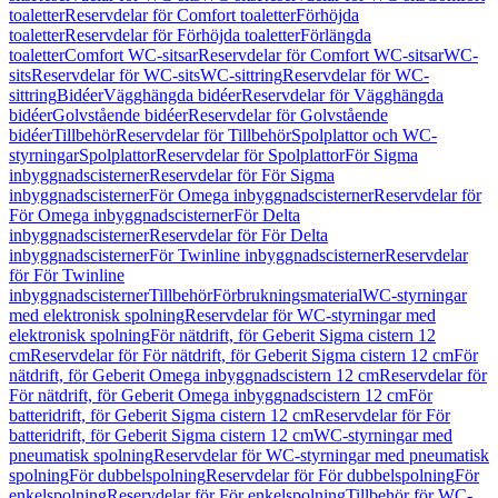
toaletter
Reservdelar för Comfort toaletter
Förhöjda
toaletter
Reservdelar för Förhöjda toaletter
Förlängda
toaletter
Comfort WC-sitsar
Reservdelar för Comfort WC-sitsar
WC-
sits
Reservdelar för WC-sits
WC-sittring
Reservdelar för WC-
sittring
Bidéer
Vägghängda bidéer
Reservdelar för Vägghängda
bidéer
Golvstående bidéer
Reservdelar för Golvstående
bidéer
Tillbehör
Reservdelar för Tillbehör
Spolplattor och WC-
styrningar
Spolplattor
Reservdelar för Spolplattor
För Sigma
inbyggnadscisterner
Reservdelar för För Sigma
inbyggnadscisterner
För Omega inbyggnadscisterner
Reservdelar för
För Omega inbyggnadscisterner
För Delta
inbyggnadscisterner
Reservdelar för För Delta
inbyggnadscisterner
För Twinline inbyggnadscisterner
Reservdelar
för För Twinline
inbyggnadscisterner
Tillbehör
Förbrukningsmaterial
WC-styrningar
med elektronisk spolning
Reservdelar för WC-styrningar med
elektronisk spolning
För nätdrift, för Geberit Sigma cistern 12
cm
Reservdelar för För nätdrift, för Geberit Sigma cistern 12 cm
För
nätdrift, för Geberit Omega inbyggnadscistern 12 cm
Reservdelar för
För nätdrift, för Geberit Omega inbyggnadscistern 12 cm
För
batteridrift, för Geberit Sigma cistern 12 cm
Reservdelar för För
batteridrift, för Geberit Sigma cistern 12 cm
WC-styrningar med
pneumatisk spolning
Reservdelar för WC-styrningar med pneumatisk
spolning
För dubbelspolning
Reservdelar för För dubbelspolning
För
enkelspolning
Reservdelar för För enkelspolning
Tillbehör för WC-