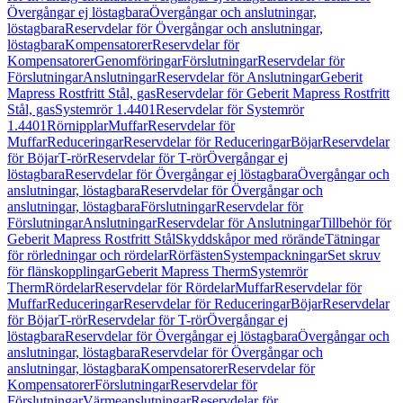
Övergångar ej löstagbara
Övergångar och anslutningar,
löstagbara
Reservdelar för Övergångar och anslutningar,
löstagbara
Kompensatorer
Reservdelar för
Kompensatorer
Genomföringar
Förslutningar
Reservdelar för
Förslutningar
Anslutningar
Reservdelar för Anslutningar
Geberit
Mapress Rostfritt Stål, gas
Reservdelar för Geberit Mapress Rostfritt
Stål, gas
Systemrör 1.4401
Reservdelar för Systemrör
1.4401
Rörnipplar
Muffar
Reservdelar för
Muffar
Reduceringar
Reservdelar för Reduceringar
Böjar
Reservdelar
för Böjar
T-rör
Reservdelar för T-rör
Övergångar ej
löstagbara
Reservdelar för Övergångar ej löstagbara
Övergångar och
anslutningar, löstagbara
Reservdelar för Övergångar och
anslutningar, löstagbara
Förslutningar
Reservdelar för
Förslutningar
Anslutningar
Reservdelar för Anslutningar
Tillbehör för
Geberit Mapress Rostfritt Stål
Skyddskåpor med rörände
Tätningar
för rörledningar och rördelar
Rörfästen
Systempackningar
Set skruv
för flänskopplingar
Geberit Mapress Therm
Systemrör
Therm
Rördelar
Reservdelar för Rördelar
Muffar
Reservdelar för
Muffar
Reduceringar
Reservdelar för Reduceringar
Böjar
Reservdelar
för Böjar
T-rör
Reservdelar för T-rör
Övergångar ej
löstagbara
Reservdelar för Övergångar ej löstagbara
Övergångar och
anslutningar, löstagbara
Reservdelar för Övergångar och
anslutningar, löstagbara
Kompensatorer
Reservdelar för
Kompensatorer
Förslutningar
Reservdelar för
Förslutningar
Värmeanslutningar
Reservdelar för