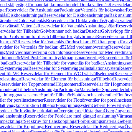
 med skiljevägg för handfat, kompaktmodell
Dolda vattenlås
Reservdelar 
gar
Reservdelar för Anslutningar
Packningar
Vattenlås för köksvaskar
Res
nlås
Diskhoanslutningar
Reservdelar för Diskhoanslutningar
Rak anslutn
tärenheter
Dolda vattenlås
Reservdelar för Dolda vattenlås
Synliga vatten
r tvättställ
Vattenlås
Reservdelar för Vattenlås
Anslutningsböjar
Reservde
ervdelar för Tillbehör
Golvbrunnar och badkar
Duschar
Golvavlopp för 
r för Golvbrunn för dusch
Tillbehör för golvbrunnar
Reservdelar för Til
chkar, d52
Reservdelar för Vattenlås för duschkar, d52
Utan propp för av
vdelar för Vattenlås för badkar, d52
Med vredmanövrering
Reservdelar
ing
Med vredmanövrering och inloppsrör
Reservdelar för Med vredmanö
 inloppsrör
Med PushControl tryckknappsmanövrering
Reservdelar för
r badkar
Reservdelar för Tillbehör för vattenlås för badkar
Anslutningssat
ix
Systemväggar
Reservdelar för Systemväggar
Installationssystem
Reservd
ent för WC
Reservdelar för Element för WC
Tvättställselement
Reservdel
belastningar
Reservdelar för Element för belastningar
Tillbehör
Reservdela
Reservdelar för Toppmonterad
Högmonterad
Reservdelar för Högmonte
 monterad
Tillbehör
Anslutningar
Packningar
Manschetter
Spolventiler
Inb
a inbyggnadscisterner
Spolrör
Tillbehör
Flottör- och spolventiler
Flottörve
iler för porslinscisterner
Reservdelar för Flottörventiler för porslinscister
lätt väggkonstruktion
Tillbehör
Försörjningssystem
Geberit FlowFit
Syst
vdelar för Invändig cirkulation
Övergångar ej löstagbara
Övergångar och
ad anslutning
Reservdelar för Fördelare med gängad anslutning
Värmean
empackningar
Set skruv för flänskopplingar
Förbrukningsmaterial
Geberit
ervdelar för Kopplingar
Reduceringar
Reservdelar för Reduceringar
Öve
ar ej löstagbara
Reservdelar för Övergångar ej löstagbara
Övergångar o