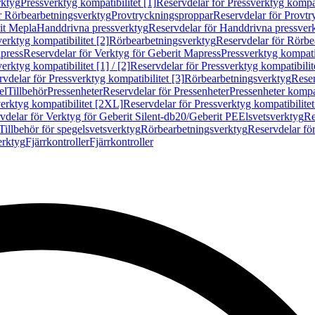
rktyg
Pressverktyg kompatibilitet [1]
Reservdelar för Pressverktyg kompati
r Rörbearbetningsverktyg
Provtryckningsproppar
Reservdelar för Provt
it Mepla
Handdrivna pressverktyg
Reservdelar för Handdrivna pressver
erktyg kompatibilitet [2]
Rörbearbetningsverktyg
Reservdelar för Rörbe
press
Reservdelar för Verktyg för Geberit Mapress
Pressverktyg kompatib
erktyg kompatibilitet [1] / [2]
Reservdelar för Pressverktyg kompatibilitet
vdelar för Pressverktyg kompatibilitet [3]
Rörbearbetningsverktyg
Reser
el
Tillbehör
Pressenheter
Reservdelar för Pressenheter
Pressenheter kompat
erktyg kompatibilitet [2XL]
Reservdelar för Pressverktyg kompatibilite
vdelar för Verktyg för Geberit Silent-db20/Geberit PE
Elsvetsverktyg
Re
Tillbehör för spegelsvetsverktyg
Rörbearbetningsverktyg
Reservdelar fö
erktyg
Fjärrkontroller
Fjärrkontroller