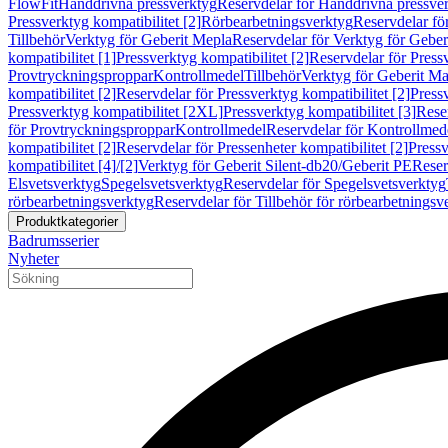
FlowFit
Handdrivna pressverktyg
Reservdelar för Handdrivna pressve
Pressverktyg kompatibilitet [2]
Rörbearbetningsverktyg
Reservdelar fö
Tillbehör
Verktyg för Geberit Mepla
Reservdelar för Verktyg för Geber
kompatibilitet [1]
Pressverktyg kompatibilitet [2]
Reservdelar för Pressv
Provtryckningsproppar
Kontrollmedel
Tillbehör
Verktyg för Geberit Ma
kompatibilitet [2]
Reservdelar för Pressverktyg kompatibilitet [2]
Pressv
Pressverktyg kompatibilitet [2XL]
Pressverktyg kompatibilitet [3]
Reser
för Provtryckningsproppar
Kontrollmedel
Reservdelar för Kontrollmed
kompatibilitet [2]
Reservdelar för Pressenheter kompatibilitet [2]
Pressv
kompatibilitet [4]/[2]
Verktyg för Geberit Silent-db20/Geberit PE
Reser
Elsvetsverktyg
Spegelsvetsverktyg
Reservdelar för Spegelsvetsverktyg
rörbearbetningsverktyg
Reservdelar för Tillbehör för rörbearbetningsv
Produktkategorier
Badrumsserier
Nyheter