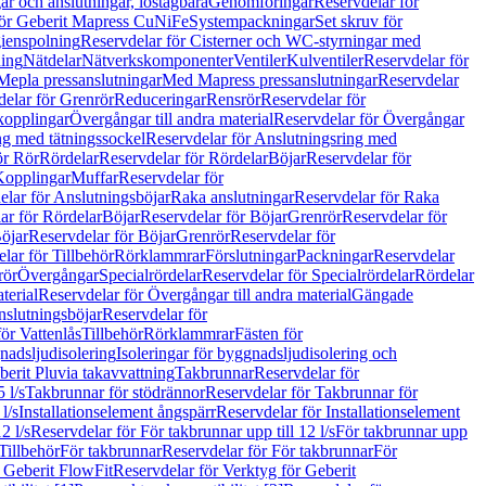
r och anslutningar, löstagbara
Genomföringar
Reservdelar för
för Geberit Mapress CuNiFe
Systempackningar
Set skruv för
ienspolning
Reservdelar för Cisterner och WC-styrningar med
ning
Nätdelar
Nätverkskomponenter
Ventiler
Kulventiler
Reservdelar för
Mepla pressanslutningar
Med Mapress pressanslutningar
Reservdelar
elar för Grenrör
Reduceringar
Rensrör
Reservdelar för
opplingar
Övergångar till andra material
Reservdelar för Övergångar
ng med tätningssockel
Reservdelar för Anslutningsring med
ör Rör
Rördelar
Reservdelar för Rördelar
Böjar
Reservdelar för
Kopplingar
Muffar
Reservdelar för
elar för Anslutningsböjar
Raka anslutningar
Reservdelar för Raka
ar för Rördelar
Böjar
Reservdelar för Böjar
Grenrör
Reservdelar för
öjar
Reservdelar för Böjar
Grenrör
Reservdelar för
lar för Tillbehör
Rörklammrar
Förslutningar
Packningar
Reservdelar
rör
Övergångar
Specialrördelar
Reservdelar för Specialrördelar
Rördelar
terial
Reservdelar för Övergångar till andra material
Gängade
slutningsböjar
Reservdelar för
ör Vattenlås
Tillbehör
Rörklammrar
Fästen för
gnadsljudisolering
Isoleringar för byggnadsljudisolering och
berit Pluvia takavvattning
Takbrunnar
Reservdelar för
 l/s
Takbrunnar för stödrännor
Reservdelar för Takbrunnar för
l/s
Installationselement ångspärr
Reservdelar för Installationselement
2 l/s
Reservdelar för För takbrunnar upp till 12 l/s
För takbrunnar upp
Tillbehör
För takbrunnar
Reservdelar för För takbrunnar
För
 Geberit FlowFit
Reservdelar för Verktyg för Geberit