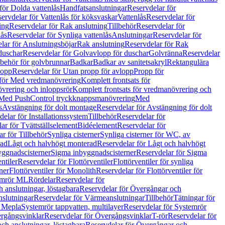
för Dolda vattenlås
Handfatsanslutningar
Reservdelar för
ervdelar för Vattenlås för köksvaskar
Vattenlås
Reservdelar för
ing
Reservdelar för Rak anslutning
Tillbehör
Reservdelar för
lås
Reservdelar för Synliga vattenlås
Anslutningar
Reservdelar för
lar för Anslutningsböjar
Rak anslutning
Reservdelar för Rak
duschar
Reservdelar för Golvavlopp för duschar
Golvränna
Reservdelar
lbehör för golvbrunnar
Badkar
Badkar av sanitetsakryl
Rektangulära
lopp
Reservdelar för Utan propp för avlopp
Propp för
 för Med vredmanövrering
Komplett frontsats för
vrering och inloppsrör
Komplett frontsats för vredmanövrering och
 Med PushControl tryckknappsmanövrering
Med
s
Avstängning för dolt montage
Reservdelar för Avstängning för dolt
elar för Installationssystem
Tillbehör
Reservdelar för
ar för Tvättställselement
Bidéelement
Reservdelar för
r för Tillbehör
Synliga cisterner
Synliga cisterner för WC, av
rad
Lågt och halvhögt monterad
Reservdelar för Lågt och halvhögt
yggnadscisterner
Sigma inbyggnadscisterner
Reservdelar för Sigma
ntiler
Reservdelar för Flottörventiler
Flottörventiler för synliga
ner
Flottörventiler för Monolith
Reservdelar för Flottörventiler för
emrör ML
Rördelar
Reservdelar för
 anslutningar, löstagbara
Reservdelar för Övergångar och
slutningar
Reservdelar för Värmeanslutningar
Tillbehör
Tätningar för
 Mepla
Systemrör tappvatten, multilayer
Reservdelar för Systemrör
rgångsvinklar
Reservdelar för Övergångsvinklar
T-rör
Reservdelar för
ch anslutningar, löstagbara
Reservdelar för Övergångar och