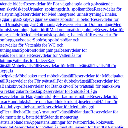
tående bidéer
Reservdelar för För vägghängda och golvstående
Utan skyddskåpa
Urinaler, spolningsdrift, spolkantlösa
Reservdelar för
nalstyrning
Reservdelar för Med integrerad urinalstyrning
Urinaler,
äggar i glas
Skiljeväggar av sanitetsporslin
Tillbehör
Reservdelar för
rial
Urinalstyrningar
Dolt montage
Reservdelar för Dolt montage
Med
onisk spolning, batteridrift
Med pneumatisk spolning
Reservdelar för
ing, nätdrift
Med elektronisk spolning, batteridrift
Reservdelar för
h ombyggnadssatser
Spolrör, spolrörsböjar och
servdelar för Vattenlås för WC och
utningssats
Spolrörsförlängningar
Reservdelar för
enlås för urinaler
Reservdelar för Vattenlås för
lutning
Vattenlås för bidéer
Rak
ttställ
Möbeltvättställ
Reservdelar för Möbeltvättställ
Tvättställ för
nbyggda
belpaket
Möbelpaket med möbeltvättställ
Reservdelar för Möbelpaket
täll
Reservdelar för För tvättställ
För dubbeltvättställ
Reservdelar för
a
Bänkskivor
Reservdelar för Bänkskivor
För tvättställ för bänkskiva
va rektangulärt
Sidoskåp
Reservdelar för Sidoskåp
Låga
eservdelar för Hängande skåp
Fler badrumsmöbler
Reservdelar för
oxar
Handdukshållare och handdukskrokar
Ljuselement
Hållare för
Med inbyggd belysning
Reservdelar för Med inbyggd
g
Fler tillbehör
Eluttag
Armaturer
Tvättställsblandare
Reservdelar för
de montering, batteridrift
Stående montering,
ättställsblandare
Apparatanslutningar för tvättområde, köksvask,
 handfat
Reservdelar för Vattenlås med skiljevägg för handfat
Vattenlås