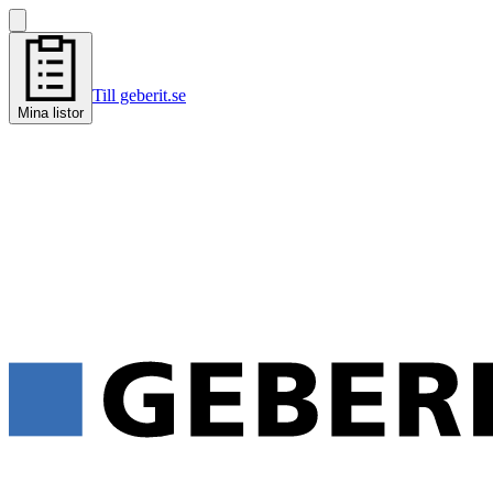
Till geberit.se
Mina listor