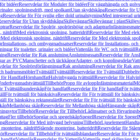
för bidéer
Reservdelar för Moduler för bidéer
För vägghängda och golvs
rinaler, spolningsdrift, med spolkant
Utan skyddskåpa
Reservdelar för 
ng
Reservdelar för För synlig eller dold urinalstyrning
Med integrerad uri
eservdelar för Utan skyddskåpa
Skiljeväggar
Skiljeväggar i plast
Skiljev
ptrar
Reservdelar för Spolrör, spolrörsböjar och adaptrar
Infästningsmate
 nätdrift
Med elektronisk spolning, batteridrift
Reservdelar för Med elektr
e
Med elektronisk spolning, nätdrift
Reservdelar för Med elektronisk spoln
ör
Installations- och ombyggnadssatser
Reservdelar för Installations- oc
ingar för toaletter, urinaler och bidéer
Vattenlås för WC och tvättställ
Re
ning
Reservdelar för Rak anslutning
Anslutningssats
Reservdelar för Ansl
ngar av PVC
Manschetter och täckkåpor
Adapter- och kopplingsdelar
Vatt
delar för Spolrörsförlängningar
Rak anslutning
Reservdelar för Rak ans
 och badrumsmöbler
Tvättställ
Tvättställ
Reservdelar för Tvättställ
Dubbeltvä
 för Handfat
Hörnhandfat
Halvinbyggda tvättställ
Reservdelar för Halvi
Underbyggnadstvättställ
Tillbehör
Propp för avlopp
Infästningsmaterial
Mö
ör Tvättställsunderskåp
För handfat
Reservdelar för För handfat
För tvätts
äll
För tvättställ för bänkskiva
Reservdelar för För tvättställ för bänkskiv
ställ för bänkskiva rektangulärt
Reservdelar för För tvättställ för bänkski
skåp
Mellanhöga skåp
Reservdelar för Mellanhöga skåp
Hängande skåp
R
ningsytor
Tillbehör
Reservdelar för Tillbehör
Lådinsatser och förvaringsb
uttag
Fler tillbehör
Speglar och spegelskåp
Spegel
Reservdelar för Spegel
ing
Reservdelar för Med inbyggd belysning
Tillbehör
Ljuselement
Handta
 montering, nätdrift
Stående montering, batteridrift
Reservdelar för Ståen
hör
Reservdelar för Tillbehör
För tvättställsblandare
Reservdelar för För tv
r handfat
Vattenlås
Reservdelar för Vattenlås
Vattenlås med skiljevägg för