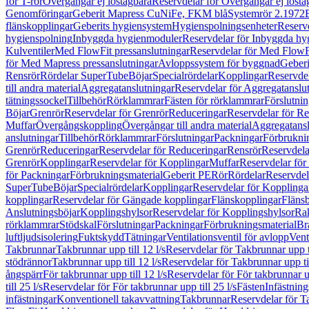
för T-rör
Övergångar ej löstagbara
Reservdelar för Övergångar ej lösta
Genomföringar
Geberit Mapress CuNiFe, FKM blå
Systemrör 2.1972
flänskopplingar
Geberits hygiensystem
Hygienspolningsenheter
Reserv
hygienspolning
Inbyggda hygienmoduler
Reservdelar för Inbyggda h
Kulventiler
Med FlowFit pressanslutningar
Reservdelar för Med FlowFi
för Med Mapress pressanslutningar
Avloppssystem för byggnad
Geberi
Rensrör
Rördelar SuperTube
Böjar
Specialrördelar
Kopplingar
Reservdel
till andra material
Aggregatanslutningar
Reservdelar för Aggregatanslu
tätningssockel
Tillbehör
Rörklammrar
Fästen för rörklammrar
Förslutnin
Böjar
Grenrör
Reservdelar för Grenrör
Reduceringar
Reservdelar för R
Muffar
Övergångskoppling
Övergångar till andra material
Aggregatansl
anslutningar
Tillbehör
Rörklammrar
Förslutningar
Packningar
Förbrukni
Grenrör
Reduceringar
Reservdelar för Reduceringar
Rensrör
Reservdela
Grenrör
Kopplingar
Reservdelar för Kopplingar
Muffar
Reservdelar för
för Packningar
Förbrukningsmaterial
Geberit PE
Rör
Rördelar
Reservdel
SuperTube
Böjar
Specialrördelar
Kopplingar
Reservdelar för Kopplinga
kopplingar
Reservdelar för Gängade kopplingar
Flänskopplingar
Fläns
Anslutningsböjar
Kopplingshylsor
Reservdelar för Kopplingshylsor
Rak
rörklammrar
Stödskal
Förslutningar
Packningar
Förbrukningsmaterial
Br
luftljudsisolering
Fuktskydd
Tätningar
Ventilationsventil för avlopp
Vent
Takbrunnar
Takbrunnar upp till 12 l/s
Reservdelar för Takbrunnar upp ti
stödrännor
Takbrunnar upp till 12 l/s
Reservdelar för Takbrunnar upp til
ångspärr
För takbrunnar upp till 12 l/s
Reservdelar för För takbrunnar up
till 25 l/s
Reservdelar för För takbrunnar upp till 25 l/s
Fästen
Infästnin
infästningar
Konventionell takavvattning
Takbrunnar
Reservdelar för T