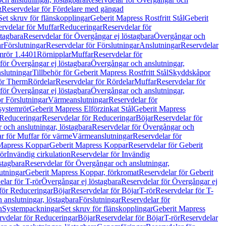
g
Reservdelar för Fördelare med gängad
Set skruv för flänskopplingar
Geberit Mapress Rostfritt Stål
Geberit
rvdelar för Muffar
Reduceringar
Reservdelar för
tagbara
Reservdelar för Övergångar ej löstagbara
Övergångar och
r
Förslutningar
Reservdelar för Förslutningar
Anslutningar
Reservdelar
mrör 1.4401
Rörnipplar
Muffar
Reservdelar för
för Övergångar ej löstagbara
Övergångar och anslutningar,
slutningar
Tillbehör för Geberit Mapress Rostfritt Stål
Skyddskåpor
ör Therm
Rördelar
Reservdelar för Rördelar
Muffar
Reservdelar för
för Övergångar ej löstagbara
Övergångar och anslutningar,
r Förslutningar
Värmeanslutningar
Reservdelar för
 systemrör
Geberit Mapress Elförzinkat Stål
Geberit Mapress
Reduceringar
Reservdelar för Reduceringar
Böjar
Reservdelar för
och anslutningar, löstagbara
Reservdelar för Övergångar och
r för Muffar för värme
Värmeanslutningar
Reservdelar för
Mapress Koppar
Geberit Mapress Koppar
Reservdelar för Geberit
rör
Invändig cirkulation
Reservdelar för Invändig
stagbara
Reservdelar för Övergångar och anslutningar,
utningar
Geberit Mapress Koppar, förkromat
Reservdelar för Geberit
lar för T-rör
Övergångar ej löstagbara
Reservdelar för Övergångar ej
för Reduceringar
Böjar
Reservdelar för Böjar
T-rör
Reservdelar för T-
 anslutningar, löstagbara
Förslutningar
Reservdelar för
n
Systempackningar
Set skruv för flänskopplingar
Geberit Mapress
rvdelar för Reduceringar
Böjar
Reservdelar för Böjar
T-rör
Reservdelar