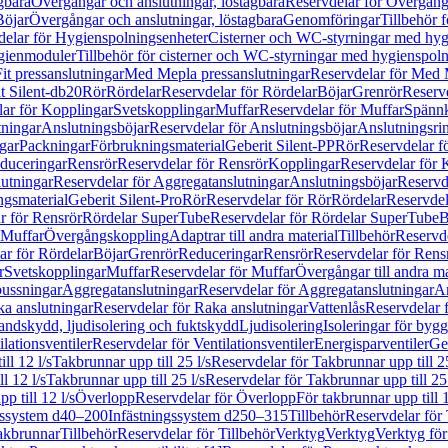
gbara
Övergångar och anslutningar, löstagbara
Reservdelar för Övergånga
Böjar
Övergångar och anslutningar, löstagbara
Genomföringar
Tillbehör 
delar för Hygienspolningsenheter
Cisterner och WC-styrningar med hyg
ygienmoduler
Tillbehör för cisterner och WC-styrningar med hygienspol
t pressanslutningar
Med Mepla pressanslutningar
Reservdelar för Med 
t Silent-db20
Rör
Rördelar
Reservdelar för Rördelar
Böjar
Grenrör
Reservd
ar för Kopplingar
Svetskopplingar
Muffar
Reservdelar för Muffar
Spännk
tningar
Anslutningsböjar
Reservdelar för Anslutningsböjar
Anslutningsri
gar
Packningar
Förbrukningsmaterial
Geberit Silent-PP
Rör
Reservdelar f
educeringar
Rensrör
Reservdelar för Rensrör
Kopplingar
Reservdelar för 
utningar
Reservdelar för Aggregatanslutningar
Anslutningsböjar
Reservd
ngsmaterial
Geberit Silent-Pro
Rör
Reservdelar för Rör
Rördelar
Reservdel
r för Rensrör
Rördelar SuperTube
Reservdelar för Rördelar SuperTube
B
 Muffar
Övergångskoppling
Adaptrar till andra material
Tillbehör
Reservde
ar för Rördelar
Böjar
Grenrör
Reduceringar
Rensrör
Reservdelar för Rens
r
Svetskopplingar
Muffar
Reservdelar för Muffar
Övergångar till andra ma
bussningar
Aggregatanslutningar
Reservdelar för Aggregatanslutningar
An
a anslutningar
Reservdelar för Raka anslutningar
Vattenlås
Reservdelar f
andskydd, ljudisolering och fuktskydd
Ljudisolering
Isoleringar för byg
ilationsventiler
Reservdelar för Ventilationsventiler
Energisparventiler
Ge
ll 12 l/s
Takbrunnar upp till 25 l/s
Reservdelar för Takbrunnar upp till 25
l 12 l/s
Takbrunnar upp till 25 l/s
Reservdelar för Takbrunnar upp till 25 
p till 12 l/s
Överlopp
Reservdelar för Överlopp
För takbrunnar upp till 1
gssystem d40–200
Infästningssystem d250–315
Tillbehör
Reservdelar för 
akbrunnar
Tillbehör
Reservdelar för Tillbehör
Verktyg
Verktyg
Verktyg för