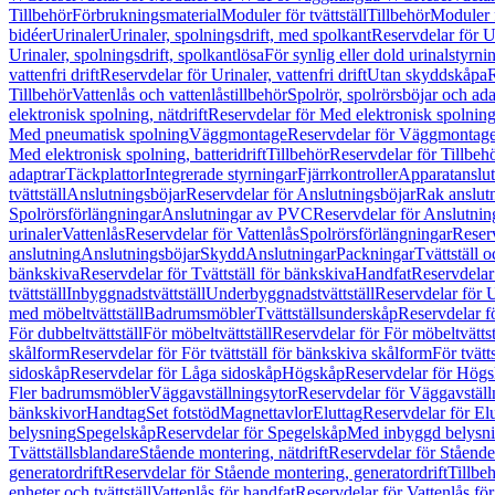
Tillbehör
Förbrukningsmaterial
Moduler för tvättställ
Tillbehör
Moduler 
bidéer
Urinaler
Urinaler, spolningsdrift, med spolkant
Reservdelar för U
Urinaler, spolningsdrift, spolkantlösa
För synlig eller dold urinalstyrni
vattenfri drift
Reservdelar för Urinaler, vattenfri drift
Utan skyddskåpa
R
Tillbehör
Vattenlås och vattenlåstillbehör
Spolrör, spolrörsböjar och ada
elektronisk spolning, nätdrift
Reservdelar för Med elektronisk spolning,
Med pneumatisk spolning
Väggmontage
Reservdelar för Väggmontag
Med elektronisk spolning, batteridrift
Tillbehör
Reservdelar för Tillbeh
adaptrar
Täckplattor
Integrerade styrningar
Fjärrkontroller
Apparatanslutn
tvättställ
Anslutningsböjar
Reservdelar för Anslutningsböjar
Rak anslut
Spolrörsförlängningar
Anslutningar av PVC
Reservdelar för Anslutni
urinaler
Vattenlås
Reservdelar för Vattenlås
Spolrörsförlängningar
Reserv
anslutning
Anslutningsböjar
Skydd
Anslutningar
Packningar
Tvättställ
bänkskiva
Reservdelar för Tvättställ för bänkskiva
Handfat
Reservdelar
tvättställ
Inbyggnadstvättställ
Underbyggnadstvättställ
Reservdelar för 
med möbeltvättställ
Badrumsmöbler
Tvättställsunderskåp
Reservdelar f
För dubbeltvättställ
För möbeltvättställ
Reservdelar för För möbeltvättst
skålform
Reservdelar för För tvättställ för bänkskiva skålform
För tvätt
sidoskåp
Reservdelar för Låga sidoskåp
Högskåp
Reservdelar för Hög
Fler badrumsmöbler
Väggavställningsytor
Reservdelar för Väggavställ
bänkskivor
Handtag
Set fotstöd
Magnettavlor
Eluttag
Reservdelar för El
belysning
Spegelskåp
Reservdelar för Spegelskåp
Med inbyggd belysn
Tvättställsblandare
Stående montering, nätdrift
Reservdelar för Stående
generatordrift
Reservdelar för Stående montering, generatordrift
Tillbe
enheter och tvättställ
Vattenlås för handfat
Reservdelar för Vattenlås fö