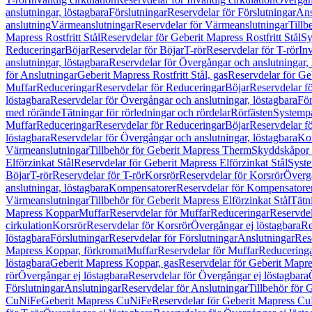
anslutningar, löstagbara
Förslutningar
Reservdelar för Förslutningar
Ans
anslutning
Värmeanslutningar
Reservdelar för Värmeanslutningar
Tillb
Mapress Rostfritt Stål
Reservdelar för Geberit Mapress Rostfritt Stål
Sy
Reduceringar
Böjar
Reservdelar för Böjar
T-rör
Reservdelar för T-rör
In
anslutningar, löstagbara
Reservdelar för Övergångar och anslutningar, 
för Anslutningar
Geberit Mapress Rostfritt Stål, gas
Reservdelar för Geb
Muffar
Reduceringar
Reservdelar för Reduceringar
Böjar
Reservdelar f
löstagbara
Reservdelar för Övergångar och anslutningar, löstagbara
För
med rörände
Tätningar för rörledningar och rördelar
Rörfästen
Systemp
Muffar
Reduceringar
Reservdelar för Reduceringar
Böjar
Reservdelar f
löstagbara
Reservdelar för Övergångar och anslutningar, löstagbara
Ko
Värmeanslutningar
Tillbehör för Geberit Mapress Therm
Skyddskåpor 
Elförzinkat Stål
Reservdelar för Geberit Mapress Elförzinkat Stål
Syste
Böjar
T-rör
Reservdelar för T-rör
Korsrör
Reservdelar för Korsrör
Övergå
anslutningar, löstagbara
Kompensatorer
Reservdelar för Kompensatore
Värmeanslutningar
Tillbehör för Geberit Mapress Elförzinkat Stål
Tätn
Mapress Koppar
Muffar
Reservdelar för Muffar
Reduceringar
Reservdel
cirkulation
Korsrör
Reservdelar för Korsrör
Övergångar ej löstagbara
Re
löstagbara
Förslutningar
Reservdelar för Förslutningar
Anslutningar
Res
Mapress Koppar, förkromat
Muffar
Reservdelar för Muffar
Reducering
löstagbara
Geberit Mapress Koppar, gas
Reservdelar för Geberit Mapr
rör
Övergångar ej löstagbara
Reservdelar för Övergångar ej löstagbara
Förslutningar
Anslutningar
Reservdelar för Anslutningar
Tillbehör för
CuNiFe
Geberit Mapress CuNiFe
Reservdelar för Geberit Mapress C