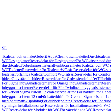
SE
Toaletter och urinaler
Geberit AquaClean duschtoaletter
Duschtoaletter
WC
Designplattor
Reservdelar för Designplattor
För WC-sitsar med du
duschtoalett
Förbrukningsmaterial
Funktionsenheter
Toaletter och WC-s
WC
Toaletter
Reservdelar för Toaletter
WC-sits
Reservdelar för WC-sits
toaletter
Förlängda toaletter
Comfort WC-sitsar
Reservdelar för Comfor
bidéer
Golvstående bidéer
Reservdelar för Golvstående bidéer
Tillbehö
För Sigma inbyggnadscisterner
För Omega inbyggnadscisterner
Reserv
inbyggnadscisterner
Reservdelar för För Twinline inbyggnadscisterner
för Geberit Sigma cistern 12 cm
Reservdelar för För nätdrift, för Gebe
inbyggnadscistern 12 cm
För batteridrift, för Geberit Sigma cistern 12
med pneumatisk spolning
För dubbelspolning
Reservdelar för För dub
styrningar
Installationssatser
Reservdelar för Installationssatser
För WC-s
WC
Reservdelar för Moduler för WC
För vägghängda WC
Reservdela