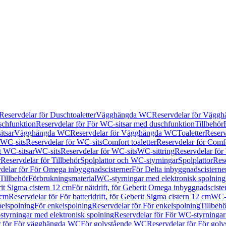
Reservdelar för Duschtoaletter
Vägghängda WC
Reservdelar för Vägg
schfunktion
Reservdelar för För WC-sitsar med duschfunktion
Tillbehör
itsar
Vägghängda WC
Reservdelar för Vägghängda WC
Toaletter
Reserv
WC-sits
Reservdelar för WC-sits
Comfort toaletter
Reservdelar för Comfo
t WC-sitsar
WC-sits
Reservdelar för WC-sits
WC-sittring
Reservdelar för
r
Reservdelar för Tillbehör
Spolplattor och WC-styrningar
Spolplattor
Rese
delar för För Omega inbyggnadscisterner
För Delta inbyggnadscisterne
Tillbehör
Förbrukningsmaterial
WC-styrningar med elektronisk spolning
rit Sigma cistern 12 cm
För nätdrift, för Geberit Omega inbyggnadscist
 cm
Reservdelar för För batteridrift, för Geberit Sigma cistern 12 cm
WC-s
belspolning
För enkelspolning
Reservdelar för För enkelspolning
Tillbeh
tyrningar med elektronisk spolning
Reservdelar för För WC-styrningar
r för För vägghängda WC
För golvstående WC
Reservdelar för För gol