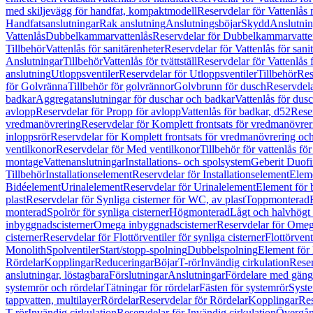
med skiljevägg för handfat, kompaktmodell
Reservdelar för Vattenlås
Handfatsanslutningar
Rak anslutning
Anslutningsböjar
Skydd
Anslutnin
Vattenlås
Dubbelkammarvattenlås
Reservdelar för Dubbelkammarvatte
Tillbehör
Vattenlås för sanitärenheter
Reservdelar för Vattenlås för sani
Anslutningar
Tillbehör
Vattenlås för tvättställ
Reservdelar för Vattenlås fö
anslutning
Utloppsventiler
Reservdelar för Utloppsventiler
Tillbehör
Res
för Golvränna
Tillbehör för golvrännor
Golvbrunn för dusch
Reservdela
badkar
Aggregatanslutningar för duschar och badkar
Vattenlås för dus
avlopp
Reservdelar för Propp för avlopp
Vattenlås för badkar, d52
Reser
vredmanövrering
Reservdelar för Komplett frontsats för vredmanövrer
inloppsrör
Reservdelar för Komplett frontsats för vredmanövrering och
ventilkonor
Reservdelar för Med ventilkonor
Tillbehör för vattenlås fö
montage
Vattenanslutningar
Installations- och spolsystem
Geberit Duof
Tillbehör
Installationselement
Reservdelar för Installationselement
Elem
Bidéelement
Urinalelement
Reservdelar för Urinalelement
Element för 
plast
Reservdelar för Synliga cisterner för WC, av plast
Toppmonterad
monterad
Spolrör för synliga cisterner
Högmonterad
Lågt och halvhögt
inbyggnadscisterner
Omega inbyggnadscisterner
Reservdelar för Omeg
cisterner
Reservdelar för Flottörventiler för synliga cisterner
Flottörvent
Monolith
Spolventiler
Start/stopp-spolning
Dubbelspolning
Element för 
Rördelar
Kopplingar
Reduceringar
Böjar
T-rör
Invändig cirkulation
Reser
anslutningar, löstagbara
Förslutningar
Anslutningar
Fördelare med gäng
systemrör och rördelar
Tätningar för rördelar
Fästen för systemrör
Syst
tappvatten, multilayer
Rördelar
Reservdelar för Rördelar
Kopplingar
Res
T-rör
Invändig cirkulation
Reservdelar för Invändig cirkulation
Övergång