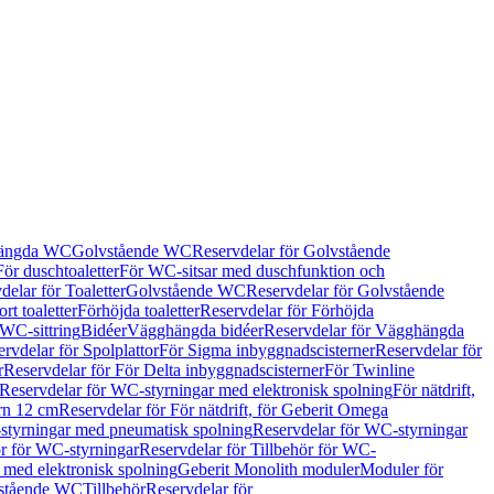
hängda WC
Golvstående WC
Reservdelar för Golvstående
För duschtoaletter
För WC-sitsar med duschfunktion och
delar för Toaletter
Golvstående WC
Reservdelar för Golvstående
rt toaletter
Förhöjda toaletter
Reservdelar för Förhöjda
 WC-sittring
Bidéer
Vägghängda bidéer
Reservdelar för Vägghängda
rvdelar för Spolplattor
För Sigma inbyggnadscisterner
Reservdelar för
r
Reservdelar för För Delta inbyggnadscisterner
För Twinline
Reservdelar för WC-styrningar med elektronisk spolning
För nätdrift,
ern 12 cm
Reservdelar för För nätdrift, för Geberit Omega
tyrningar med pneumatisk spolning
Reservdelar för WC-styrningar
ör för WC-styrningar
Reservdelar för Tillbehör för WC-
 med elektronisk spolning
Geberit Monolith moduler
Moduler för
vstående WC
Tillbehör
Reservdelar för