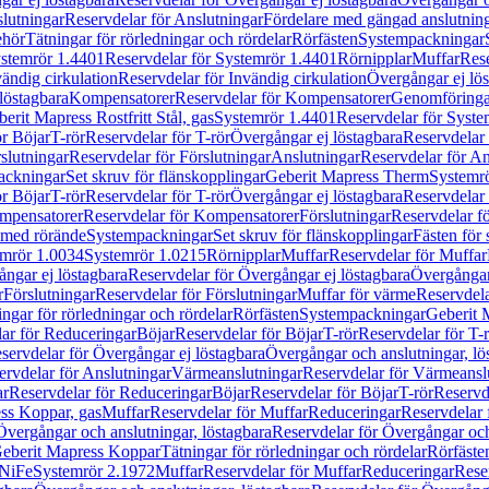
lutningar
Reservdelar för Anslutningar
Fördelare med gängad anslutnin
ehör
Tätningar för rörledningar och rördelar
Rörfästen
Systempackningar
stemrör 1.4401
Reservdelar för Systemrör 1.4401
Rörnipplar
Muffar
Rese
vändig cirkulation
Reservdelar för Invändig cirkulation
Övergångar ej lös
löstagbara
Kompensatorer
Reservdelar för Kompensatorer
Genomföringa
erit Mapress Rostfritt Stål, gas
Systemrör 1.4401
Reservdelar för Syste
ör Böjar
T-rör
Reservdelar för T-rör
Övergångar ej löstagbara
Reservdelar 
slutningar
Reservdelar för Förslutningar
Anslutningar
Reservdelar för An
ackningar
Set skruv för flänskopplingar
Geberit Mapress Therm
Systemr
ör Böjar
T-rör
Reservdelar för T-rör
Övergångar ej löstagbara
Reservdelar 
mpensatorer
Reservdelar för Kompensatorer
Förslutningar
Reservdelar fö
med rörände
Systempackningar
Set skruv för flänskopplingar
Fästen för
mrör 1.0034
Systemrör 1.0215
Rörnipplar
Muffar
Reservdelar för Muffar
ngar ej löstagbara
Reservdelar för Övergångar ej löstagbara
Övergångar 
r
Förslutningar
Reservdelar för Förslutningar
Muffar för värme
Reservdela
ingar för rörledningar och rördelar
Rörfästen
Systempackningar
Geberit 
ar för Reduceringar
Böjar
Reservdelar för Böjar
T-rör
Reservdelar för T-
servdelar för Övergångar ej löstagbara
Övergångar och anslutningar, lö
ervdelar för Anslutningar
Värmeanslutningar
Reservdelar för Värmeansl
ar
Reservdelar för Reduceringar
Böjar
Reservdelar för Böjar
T-rör
Reservde
ess Koppar, gas
Muffar
Reservdelar för Muffar
Reduceringar
Reservdelar 
Övergångar och anslutningar, löstagbara
Reservdelar för Övergångar och
 Geberit Mapress Koppar
Tätningar för rörledningar och rördelar
Rörfäste
uNiFe
Systemrör 2.1972
Muffar
Reservdelar för Muffar
Reduceringar
Rese