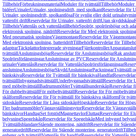
Tillbehör
Förbrukningsmaterial
Moduler för tvättställ
Tillbehör
Moduler 
bidéer
Urinaler
Urinaler, spolningsdrift, med spolkant
Reservdelar för U
Urinaler, spolningsdrift, spolkantlösa
För synlig eller dold urinalstyrni
vattenfri drift
Reservdelar för Urinaler, vattenfri drift
Utan skyddskåpa
R
Tillbehör
Vattenlås och vattenlåstillbehör
Spolrör, spolrörsböjar och ada
elektronisk spolning, nätdrift
Reservdelar för Med elektronisk spolning,
Med pneumatisk spolning
Väggmontage
Reservdelar för Väggmontag
Med elektronisk spolning, batteridrift
Tillbehör
Reservdelar för Tillbeh
adaptrar
Täckplattor
Integrerade styrningar
Fjärrkontroller
Apparatanslutn
tvättställ
Anslutningsböjar
Reservdelar för Anslutningsböjar
Rak anslut
Spolrörsförlängningar
Anslutningar av PVC
Reservdelar för Anslutni
urinaler
Vattenlås
Reservdelar för Vattenlås
Spolrörsförlängningar
Reserv
anslutning
Anslutningsböjar
Skydd
Anslutningar
Packningar
Tvättställ
bänkskiva
Reservdelar för Tvättställ för bänkskiva
Handfat
Reservdelar
tvättställ
Inbyggnadstvättställ
Underbyggnadstvättställ
Reservdelar för 
med möbeltvättställ
Badrumsmöbler
Tvättställsunderskåp
Reservdelar f
För dubbeltvättställ
För möbeltvättställ
Reservdelar för För möbeltvättst
skålform
Reservdelar för För tvättställ för bänkskiva skålform
För tvätt
sidoskåp
Reservdelar för Låga sidoskåp
Högskåp
Reservdelar för Hög
Fler badrumsmöbler
Väggavställningsytor
Reservdelar för Väggavställ
bänkskivor
Handtag
Set fotstöd
Magnettavlor
Eluttag
Reservdelar för El
belysning
Spegelskåp
Reservdelar för Spegelskåp
Med inbyggd belysn
Tvättställsblandare
Stående montering, nätdrift
Reservdelar för Stående
generatordrift
Reservdelar för Stående montering, generatordrift
Tillbe
enheter och tvättställ
Vattenlås för handfat
Reservdelar för Vattenlås fö