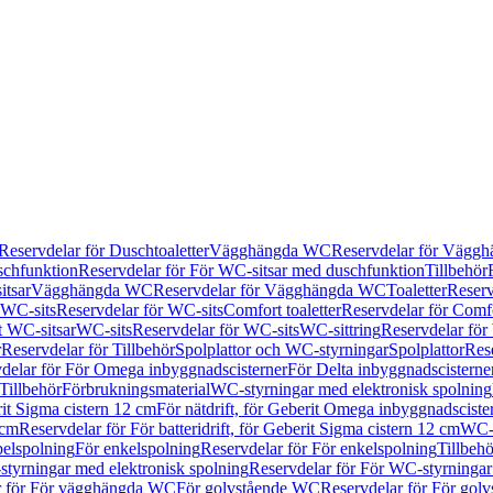
Reservdelar för Duschtoaletter
Vägghängda WC
Reservdelar för Vägg
schfunktion
Reservdelar för För WC-sitsar med duschfunktion
Tillbehör
itsar
Vägghängda WC
Reservdelar för Vägghängda WC
Toaletter
Reserv
WC-sits
Reservdelar för WC-sits
Comfort toaletter
Reservdelar för Comfo
t WC-sitsar
WC-sits
Reservdelar för WC-sits
WC-sittring
Reservdelar för
r
Reservdelar för Tillbehör
Spolplattor och WC-styrningar
Spolplattor
Rese
delar för För Omega inbyggnadscisterner
För Delta inbyggnadscisterne
Tillbehör
Förbrukningsmaterial
WC-styrningar med elektronisk spolning
rit Sigma cistern 12 cm
För nätdrift, för Geberit Omega inbyggnadscist
 cm
Reservdelar för För batteridrift, för Geberit Sigma cistern 12 cm
WC-s
belspolning
För enkelspolning
Reservdelar för För enkelspolning
Tillbeh
tyrningar med elektronisk spolning
Reservdelar för För WC-styrningar
r för För vägghängda WC
För golvstående WC
Reservdelar för För gol