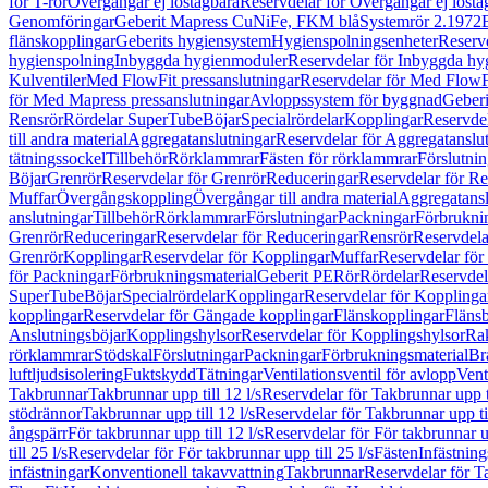
för T-rör
Övergångar ej löstagbara
Reservdelar för Övergångar ej lösta
Genomföringar
Geberit Mapress CuNiFe, FKM blå
Systemrör 2.1972
flänskopplingar
Geberits hygiensystem
Hygienspolningsenheter
Reserv
hygienspolning
Inbyggda hygienmoduler
Reservdelar för Inbyggda h
Kulventiler
Med FlowFit pressanslutningar
Reservdelar för Med FlowFi
för Med Mapress pressanslutningar
Avloppssystem för byggnad
Geberi
Rensrör
Rördelar SuperTube
Böjar
Specialrördelar
Kopplingar
Reservdel
till andra material
Aggregatanslutningar
Reservdelar för Aggregatanslu
tätningssockel
Tillbehör
Rörklammrar
Fästen för rörklammrar
Förslutnin
Böjar
Grenrör
Reservdelar för Grenrör
Reduceringar
Reservdelar för R
Muffar
Övergångskoppling
Övergångar till andra material
Aggregatansl
anslutningar
Tillbehör
Rörklammrar
Förslutningar
Packningar
Förbrukni
Grenrör
Reduceringar
Reservdelar för Reduceringar
Rensrör
Reservdela
Grenrör
Kopplingar
Reservdelar för Kopplingar
Muffar
Reservdelar för
för Packningar
Förbrukningsmaterial
Geberit PE
Rör
Rördelar
Reservdel
SuperTube
Böjar
Specialrördelar
Kopplingar
Reservdelar för Kopplinga
kopplingar
Reservdelar för Gängade kopplingar
Flänskopplingar
Fläns
Anslutningsböjar
Kopplingshylsor
Reservdelar för Kopplingshylsor
Rak
rörklammrar
Stödskal
Förslutningar
Packningar
Förbrukningsmaterial
Br
luftljudsisolering
Fuktskydd
Tätningar
Ventilationsventil för avlopp
Vent
Takbrunnar
Takbrunnar upp till 12 l/s
Reservdelar för Takbrunnar upp ti
stödrännor
Takbrunnar upp till 12 l/s
Reservdelar för Takbrunnar upp til
ångspärr
För takbrunnar upp till 12 l/s
Reservdelar för För takbrunnar up
till 25 l/s
Reservdelar för För takbrunnar upp till 25 l/s
Fästen
Infästnin
infästningar
Konventionell takavvattning
Takbrunnar
Reservdelar för T