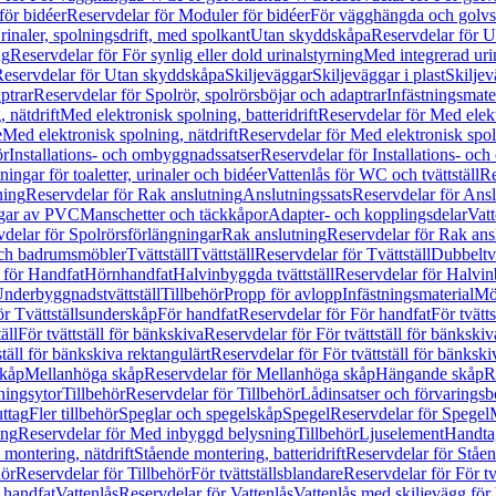
för bidéer
Reservdelar för Moduler för bidéer
För vägghängda och golvs
rinaler, spolningsdrift, med spolkant
Utan skyddskåpa
Reservdelar för 
ng
Reservdelar för För synlig eller dold urinalstyrning
Med integrerad uri
eservdelar för Utan skyddskåpa
Skiljeväggar
Skiljeväggar i plast
Skiljev
ptrar
Reservdelar för Spolrör, spolrörsböjar och adaptrar
Infästningsmate
 nätdrift
Med elektronisk spolning, batteridrift
Reservdelar för Med elektr
e
Med elektronisk spolning, nätdrift
Reservdelar för Med elektronisk spoln
ör
Installations- och ombyggnadssatser
Reservdelar för Installations- oc
ingar för toaletter, urinaler och bidéer
Vattenlås för WC och tvättställ
Re
ning
Reservdelar för Rak anslutning
Anslutningssats
Reservdelar för Ansl
ngar av PVC
Manschetter och täckkåpor
Adapter- och kopplingsdelar
Vatt
delar för Spolrörsförlängningar
Rak anslutning
Reservdelar för Rak ans
 och badrumsmöbler
Tvättställ
Tvättställ
Reservdelar för Tvättställ
Dubbeltvä
 för Handfat
Hörnhandfat
Halvinbyggda tvättställ
Reservdelar för Halvi
Underbyggnadstvättställ
Tillbehör
Propp för avlopp
Infästningsmaterial
Mö
ör Tvättställsunderskåp
För handfat
Reservdelar för För handfat
För tvätts
äll
För tvättställ för bänkskiva
Reservdelar för För tvättställ för bänkskiv
ställ för bänkskiva rektangulärt
Reservdelar för För tvättställ för bänkski
skåp
Mellanhöga skåp
Reservdelar för Mellanhöga skåp
Hängande skåp
R
ningsytor
Tillbehör
Reservdelar för Tillbehör
Lådinsatser och förvaringsb
uttag
Fler tillbehör
Speglar och spegelskåp
Spegel
Reservdelar för Spegel
ing
Reservdelar för Med inbyggd belysning
Tillbehör
Ljuselement
Handta
 montering, nätdrift
Stående montering, batteridrift
Reservdelar för Ståen
hör
Reservdelar för Tillbehör
För tvättställsblandare
Reservdelar för För tv
r handfat
Vattenlås
Reservdelar för Vattenlås
Vattenlås med skiljevägg för