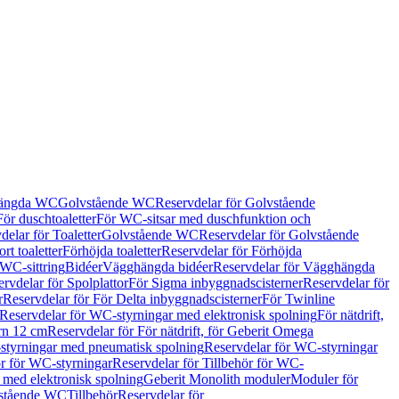
hängda WC
Golvstående WC
Reservdelar för Golvstående
För duschtoaletter
För WC-sitsar med duschfunktion och
delar för Toaletter
Golvstående WC
Reservdelar för Golvstående
rt toaletter
Förhöjda toaletter
Reservdelar för Förhöjda
 WC-sittring
Bidéer
Vägghängda bidéer
Reservdelar för Vägghängda
rvdelar för Spolplattor
För Sigma inbyggnadscisterner
Reservdelar för
r
Reservdelar för För Delta inbyggnadscisterner
För Twinline
Reservdelar för WC-styrningar med elektronisk spolning
För nätdrift,
ern 12 cm
Reservdelar för För nätdrift, för Geberit Omega
tyrningar med pneumatisk spolning
Reservdelar för WC-styrningar
ör för WC-styrningar
Reservdelar för Tillbehör för WC-
 med elektronisk spolning
Geberit Monolith moduler
Moduler för
vstående WC
Tillbehör
Reservdelar för