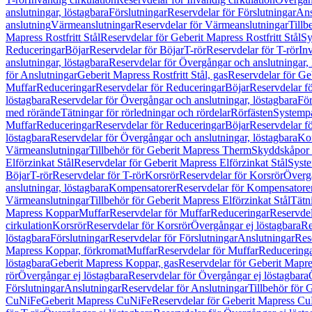
anslutningar, löstagbara
Förslutningar
Reservdelar för Förslutningar
Ans
anslutning
Värmeanslutningar
Reservdelar för Värmeanslutningar
Tillb
Mapress Rostfritt Stål
Reservdelar för Geberit Mapress Rostfritt Stål
Sy
Reduceringar
Böjar
Reservdelar för Böjar
T-rör
Reservdelar för T-rör
In
anslutningar, löstagbara
Reservdelar för Övergångar och anslutningar, 
för Anslutningar
Geberit Mapress Rostfritt Stål, gas
Reservdelar för Geb
Muffar
Reduceringar
Reservdelar för Reduceringar
Böjar
Reservdelar f
löstagbara
Reservdelar för Övergångar och anslutningar, löstagbara
För
med rörände
Tätningar för rörledningar och rördelar
Rörfästen
Systemp
Muffar
Reduceringar
Reservdelar för Reduceringar
Böjar
Reservdelar f
löstagbara
Reservdelar för Övergångar och anslutningar, löstagbara
Ko
Värmeanslutningar
Tillbehör för Geberit Mapress Therm
Skyddskåpor 
Elförzinkat Stål
Reservdelar för Geberit Mapress Elförzinkat Stål
Syste
Böjar
T-rör
Reservdelar för T-rör
Korsrör
Reservdelar för Korsrör
Övergå
anslutningar, löstagbara
Kompensatorer
Reservdelar för Kompensatore
Värmeanslutningar
Tillbehör för Geberit Mapress Elförzinkat Stål
Tätn
Mapress Koppar
Muffar
Reservdelar för Muffar
Reduceringar
Reservdel
cirkulation
Korsrör
Reservdelar för Korsrör
Övergångar ej löstagbara
Re
löstagbara
Förslutningar
Reservdelar för Förslutningar
Anslutningar
Res
Mapress Koppar, förkromat
Muffar
Reservdelar för Muffar
Reducering
löstagbara
Geberit Mapress Koppar, gas
Reservdelar för Geberit Mapr
rör
Övergångar ej löstagbara
Reservdelar för Övergångar ej löstagbara
Förslutningar
Anslutningar
Reservdelar för Anslutningar
Tillbehör för
CuNiFe
Geberit Mapress CuNiFe
Reservdelar för Geberit Mapress C