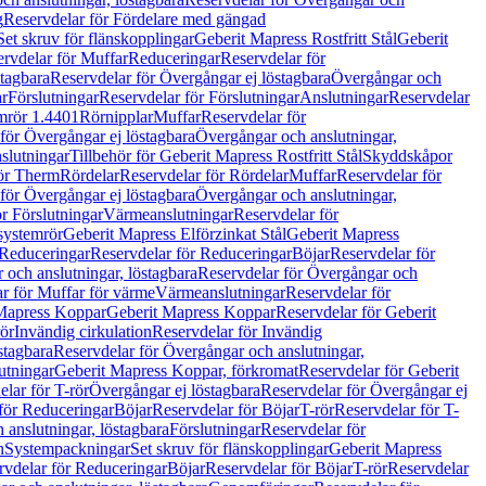
g
Reservdelar för Fördelare med gängad
Set skruv för flänskopplingar
Geberit Mapress Rostfritt Stål
Geberit
rvdelar för Muffar
Reduceringar
Reservdelar för
tagbara
Reservdelar för Övergångar ej löstagbara
Övergångar och
r
Förslutningar
Reservdelar för Förslutningar
Anslutningar
Reservdelar
mrör 1.4401
Rörnipplar
Muffar
Reservdelar för
för Övergångar ej löstagbara
Övergångar och anslutningar,
slutningar
Tillbehör för Geberit Mapress Rostfritt Stål
Skyddskåpor
ör Therm
Rördelar
Reservdelar för Rördelar
Muffar
Reservdelar för
för Övergångar ej löstagbara
Övergångar och anslutningar,
r Förslutningar
Värmeanslutningar
Reservdelar för
 systemrör
Geberit Mapress Elförzinkat Stål
Geberit Mapress
Reduceringar
Reservdelar för Reduceringar
Böjar
Reservdelar för
och anslutningar, löstagbara
Reservdelar för Övergångar och
r för Muffar för värme
Värmeanslutningar
Reservdelar för
Mapress Koppar
Geberit Mapress Koppar
Reservdelar för Geberit
rör
Invändig cirkulation
Reservdelar för Invändig
stagbara
Reservdelar för Övergångar och anslutningar,
utningar
Geberit Mapress Koppar, förkromat
Reservdelar för Geberit
lar för T-rör
Övergångar ej löstagbara
Reservdelar för Övergångar ej
för Reduceringar
Böjar
Reservdelar för Böjar
T-rör
Reservdelar för T-
 anslutningar, löstagbara
Förslutningar
Reservdelar för
n
Systempackningar
Set skruv för flänskopplingar
Geberit Mapress
rvdelar för Reduceringar
Böjar
Reservdelar för Böjar
T-rör
Reservdelar