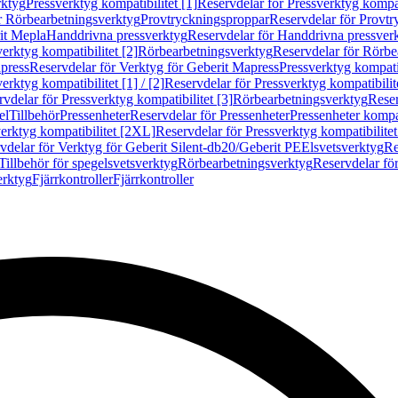
rktyg
Pressverktyg kompatibilitet [1]
Reservdelar för Pressverktyg kompati
r Rörbearbetningsverktyg
Provtryckningsproppar
Reservdelar för Provt
it Mepla
Handdrivna pressverktyg
Reservdelar för Handdrivna pressver
erktyg kompatibilitet [2]
Rörbearbetningsverktyg
Reservdelar för Rörbe
press
Reservdelar för Verktyg för Geberit Mapress
Pressverktyg kompatib
erktyg kompatibilitet [1] / [2]
Reservdelar för Pressverktyg kompatibilitet
vdelar för Pressverktyg kompatibilitet [3]
Rörbearbetningsverktyg
Reser
el
Tillbehör
Pressenheter
Reservdelar för Pressenheter
Pressenheter kompat
erktyg kompatibilitet [2XL]
Reservdelar för Pressverktyg kompatibilite
vdelar för Verktyg för Geberit Silent-db20/Geberit PE
Elsvetsverktyg
Re
Tillbehör för spegelsvetsverktyg
Rörbearbetningsverktyg
Reservdelar fö
erktyg
Fjärrkontroller
Fjärrkontroller