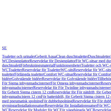
SE
Toaletter och urinaler
Geberit AquaClean duschtoaletter
Duschtoaletter
WC
Designplattor
Reservdelar för Designplattor
För WC-sitsar med du
duschtoalett
Förbrukningsmaterial
Funktionsenheter
Toaletter och WC-s
WC
Toaletter
Reservdelar för Toaletter
WC-sits
Reservdelar för WC-sits
toaletter
Förlängda toaletter
Comfort WC-sitsar
Reservdelar för Comfor
bidéer
Golvstående bidéer
Reservdelar för Golvstående bidéer
Tillbehö
För Sigma inbyggnadscisterner
För Omega inbyggnadscisterner
Reserv
inbyggnadscisterner
Reservdelar för För Twinline inbyggnadscisterner
för Geberit Sigma cistern 12 cm
Reservdelar för För nätdrift, för Gebe
inbyggnadscistern 12 cm
För batteridrift, för Geberit Sigma cistern 12
med pneumatisk spolning
För dubbelspolning
Reservdelar för För dub
styrningar
Installationssatser
Reservdelar för Installationssatser
För WC-s
WC
Reservdelar för Moduler för WC
För vägghängda WC
Reservdela