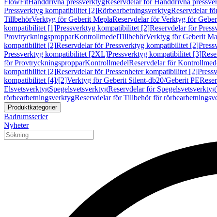
FlowFit
Handdrivna pressverktyg
Reservdelar för Handdrivna pressve
Pressverktyg kompatibilitet [2]
Rörbearbetningsverktyg
Reservdelar fö
Tillbehör
Verktyg för Geberit Mepla
Reservdelar för Verktyg för Geber
kompatibilitet [1]
Pressverktyg kompatibilitet [2]
Reservdelar för Pressv
Provtryckningsproppar
Kontrollmedel
Tillbehör
Verktyg för Geberit Ma
kompatibilitet [2]
Reservdelar för Pressverktyg kompatibilitet [2]
Pressv
Pressverktyg kompatibilitet [2XL]
Pressverktyg kompatibilitet [3]
Reser
för Provtryckningsproppar
Kontrollmedel
Reservdelar för Kontrollmed
kompatibilitet [2]
Reservdelar för Pressenheter kompatibilitet [2]
Pressv
kompatibilitet [4]/[2]
Verktyg för Geberit Silent-db20/Geberit PE
Reser
Elsvetsverktyg
Spegelsvetsverktyg
Reservdelar för Spegelsvetsverktyg
rörbearbetningsverktyg
Reservdelar för Tillbehör för rörbearbetningsv
Produktkategorier
Badrumsserier
Nyheter