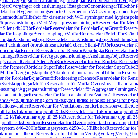
gbara
Övergångar och anslutningar, löstagbara
Reservdelar för Övergånga
Böjar
Övergångar och anslutningar, löstagbara
Genomföringar
Tillbehör 
delar för Hygienspolningsenheter
Cisterner och WC-styrningar med hyg
ygienmoduler
Tillbehör för cisterner och WC-styrningar med hygienspol
t pressanslutningar
Med Mepla pressanslutningar
Reservdelar för Med 
t Silent-db20
Rör
Rördelar
Reservdelar för Rördelar
Böjar
Grenrör
Reservd
ar för Kopplingar
Svetskopplingar
Muffar
Reservdelar för Muffar
Spännk
tningar
Anslutningsböjar
Reservdelar för Anslutningsböjar
Anslutningsri
gar
Packningar
Förbrukningsmaterial
Geberit Silent-PP
Rör
Reservdelar f
educeringar
Rensrör
Reservdelar för Rensrör
Kopplingar
Reservdelar för 
utningar
Reservdelar för Aggregatanslutningar
Anslutningsböjar
Reservd
ngsmaterial
Geberit Silent-Pro
Rör
Reservdelar för Rör
Rördelar
Reservdel
r för Rensrör
Rördelar SuperTube
Reservdelar för Rördelar SuperTube
B
 Muffar
Övergångskoppling
Adaptrar till andra material
Tillbehör
Reservde
ar för Rördelar
Böjar
Grenrör
Reduceringar
Rensrör
Reservdelar för Rens
r
Svetskopplingar
Muffar
Reservdelar för Muffar
Övergångar till andra ma
bussningar
Aggregatanslutningar
Reservdelar för Aggregatanslutningar
An
a anslutningar
Reservdelar för Raka anslutningar
Vattenlås
Reservdelar f
andskydd, ljudisolering och fuktskydd
Ljudisolering
Isoleringar för byg
ilationsventiler
Reservdelar för Ventilationsventiler
Energisparventiler
Ge
ll 12 l/s
Takbrunnar upp till 25 l/s
Reservdelar för Takbrunnar upp till 25
l 12 l/s
Takbrunnar upp till 25 l/s
Reservdelar för Takbrunnar upp till 25 
p till 12 l/s
Överlopp
Reservdelar för Överlopp
För takbrunnar upp till 1
gssystem d40–200
Infästningssystem d250–315
Tillbehör
Reservdelar för 
akbrunnar
Tillbehör
Reservdelar för Tillbehör
Verktyg
Verktyg
Verktyg för