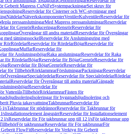
r och anslutningar, löstagbara
Genomföringar
Reservdelar för
för Geberit Mapress CuNiFe
Systempackningar
Set skruv för
ienspolning
Reservdelar för Cisterner och WC-styrningar med
ning
Nätdelar
Nätverkskomponenter
Ventiler
Kulventiler
Reservdelar för
Mepla pressanslutningar
Med Mapress pressanslutningar
Reservdelar
elar för Grenrör
Reduceringar
Rensrör
Reservdelar för
opplingar
Övergångar till andra material
Reservdelar för Övergångar
ng med tätningssockel
Reservdelar för Anslutningsring med
ör Rör
Rördelar
Reservdelar för Rördelar
Böjar
Reservdelar för
Kopplingar
Muffar
Reservdelar för
elar för Anslutningsböjar
Raka anslutningar
Reservdelar för Raka
ar för Rördelar
Böjar
Reservdelar för Böjar
Grenrör
Reservdelar för
öjar
Reservdelar för Böjar
Grenrör
Reservdelar för
lar för Tillbehör
Rörklammrar
Förslutningar
Packningar
Reservdelar
rör
Övergångar
Specialrördelar
Reservdelar för Specialrördelar
Rördelar
terial
Reservdelar för Övergångar till andra material
Gängade
slutningsböjar
Reservdelar för
ör Vattenlås
Tillbehör
Rörklammrar
Fästen för
gnadsljudisolering
Isoleringar för byggnadsljudisolering och
berit Pluvia takavvattning
Takbrunnar
Reservdelar för
 l/s
Takbrunnar för stödrännor
Reservdelar för Takbrunnar för
l/s
Installationselement ångspärr
Reservdelar för Installationselement
2 l/s
Reservdelar för För takbrunnar upp till 12 l/s
För takbrunnar upp
Tillbehör
För takbrunnar
Reservdelar för För takbrunnar
För
 Geberit FlowFit
Reservdelar för Verktyg för Geberit