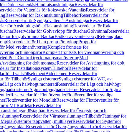
för Dolda vattenlås
Handfatsanslutningar
Reservdelar för
ervdelar för Vattenlås för köksvaskar
Vattenlås
Reservdelar för
ing
Reservdelar för Rak anslutning
Tillbehör
Reservdelar för
lås
Reservdelar för Synliga vattenlås
Anslutningar
Reservdelar för
lar för Anslutningsböjar
Rak anslutning
Reservdelar för Rak
duschar
Reservdelar för Golvavlopp för duschar
Golvränna
Reservdelar
lbehör för golvbrunnar
Badkar
Badkar av sanitetsakryl
Rektangulära
lopp
Reservdelar för Utan propp för avlopp
Propp för
 för Med vredmanövrering
Komplett frontsats för
vrering och inloppsrör
Komplett frontsats för vredmanövrering och
 Med PushControl tryckknappsmanövrering
Med
s
Avstängning för dolt montage
Reservdelar för Avstängning för dolt
elar för Installationssystem
Tillbehör
Reservdelar för
ar för Tvättställselement
Bidéelement
Reservdelar för
r för Tillbehör
Synliga cisterner
Synliga cisterner för WC, av
rad
Lågt och halvhögt monterad
Reservdelar för Lågt och halvhögt
yggnadscisterner
Sigma inbyggnadscisterner
Reservdelar för Sigma
ntiler
Reservdelar för Flottörventiler
Flottörventiler för synliga
ner
Flottörventiler för Monolith
Reservdelar för Flottörventiler för
emrör ML
Rördelar
Reservdelar för
 anslutningar, löstagbara
Reservdelar för Övergångar och
slutningar
Reservdelar för Värmeanslutningar
Tillbehör
Tätningar för
 Mepla
Systemrör tappvatten, multilayer
Reservdelar för Systemrör
rgångsvinklar
Reservdelar för Övergångsvinklar
T-rör
Reservdelar för
ch anslutningar, löstagbara
Reservdelar för Övergångar och