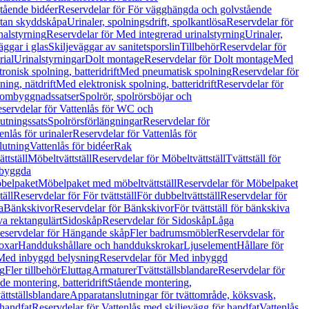
tående bidéer
Reservdelar för För vägghängda och golvstående
Utan skyddskåpa
Urinaler, spolningsdrift, spolkantlösa
Reservdelar för
nalstyrning
Reservdelar för Med integrerad urinalstyrning
Urinaler,
äggar i glas
Skiljeväggar av sanitetsporslin
Tillbehör
Reservdelar för
rial
Urinalstyrningar
Dolt montage
Reservdelar för Dolt montage
Med
onisk spolning, batteridrift
Med pneumatisk spolning
Reservdelar för
ing, nätdrift
Med elektronisk spolning, batteridrift
Reservdelar för
h ombyggnadssatser
Spolrör, spolrörsböjar och
servdelar för Vattenlås för WC och
utningssats
Spolrörsförlängningar
Reservdelar för
enlås för urinaler
Reservdelar för Vattenlås för
lutning
Vattenlås för bidéer
Rak
ttställ
Möbeltvättställ
Reservdelar för Möbeltvättställ
Tvättställ för
nbyggda
belpaket
Möbelpaket med möbeltvättställ
Reservdelar för Möbelpaket
täll
Reservdelar för För tvättställ
För dubbeltvättställ
Reservdelar för
a
Bänkskivor
Reservdelar för Bänkskivor
För tvättställ för bänkskiva
va rektangulärt
Sidoskåp
Reservdelar för Sidoskåp
Låga
eservdelar för Hängande skåp
Fler badrumsmöbler
Reservdelar för
oxar
Handdukshållare och handdukskrokar
Ljuselement
Hållare för
Med inbyggd belysning
Reservdelar för Med inbyggd
g
Fler tillbehör
Eluttag
Armaturer
Tvättställsblandare
Reservdelar för
de montering, batteridrift
Stående montering,
ättställsblandare
Apparatanslutningar för tvättområde, köksvask,
 handfat
Reservdelar för Vattenlås med skiljevägg för handfat
Vattenlås