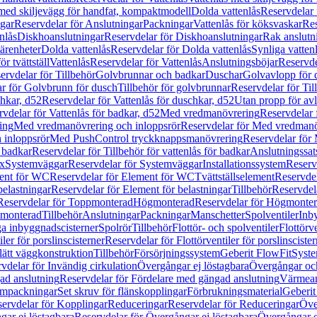
 med skiljevägg för handfat, kompaktmodell
Dolda vattenlås
Reservdelar 
gar
Reservdelar för Anslutningar
Packningar
Vattenlås för köksvaskar
Res
nlås
Diskhoanslutningar
Reservdelar för Diskhoanslutningar
Rak anslutn
tärenheter
Dolda vattenlås
Reservdelar för Dolda vattenlås
Synliga vatten
r tvättställ
Vattenlås
Reservdelar för Vattenlås
Anslutningsböjar
Reservde
ervdelar för Tillbehör
Golvbrunnar och badkar
Duschar
Golvavlopp för 
r för Golvbrunn för dusch
Tillbehör för golvbrunnar
Reservdelar för Til
chkar, d52
Reservdelar för Vattenlås för duschkar, d52
Utan propp för av
vdelar för Vattenlås för badkar, d52
Med vredmanövrering
Reservdelar
ing
Med vredmanövrering och inloppsrör
Reservdelar för Med vredmanö
 inloppsrör
Med PushControl tryckknappsmanövrering
Reservdelar för
r badkar
Reservdelar för Tillbehör för vattenlås för badkar
Anslutningssat
ix
Systemväggar
Reservdelar för Systemväggar
Installationssystem
Reservd
ent för WC
Reservdelar för Element för WC
Tvättställselement
Reservdel
belastningar
Reservdelar för Element för belastningar
Tillbehör
Reservdela
Reservdelar för Toppmonterad
Högmonterad
Reservdelar för Högmonte
 monterad
Tillbehör
Anslutningar
Packningar
Manschetter
Spolventiler
Inb
a inbyggnadscisterner
Spolrör
Tillbehör
Flottör- och spolventiler
Flottörve
iler för porslinscisterner
Reservdelar för Flottörventiler för porslinscister
lätt väggkonstruktion
Tillbehör
Försörjningssystem
Geberit FlowFit
Syst
vdelar för Invändig cirkulation
Övergångar ej löstagbara
Övergångar och
ad anslutning
Reservdelar för Fördelare med gängad anslutning
Värmean
empackningar
Set skruv för flänskopplingar
Förbrukningsmaterial
Geberit
ervdelar för Kopplingar
Reduceringar
Reservdelar för Reduceringar
Öve
ar ej löstagbara
Reservdelar för Övergångar ej löstagbara
Övergångar o