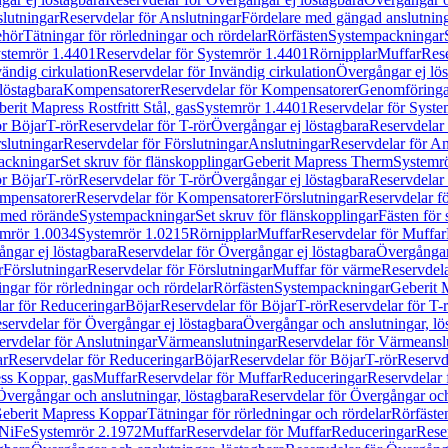
lutningar
Reservdelar för Anslutningar
Fördelare med gängad anslutnin
ehör
Tätningar för rörledningar och rördelar
Rörfästen
Systempackningar
stemrör 1.4401
Reservdelar för Systemrör 1.4401
Rörnipplar
Muffar
Rese
vändig cirkulation
Reservdelar för Invändig cirkulation
Övergångar ej lös
löstagbara
Kompensatorer
Reservdelar för Kompensatorer
Genomföringa
erit Mapress Rostfritt Stål, gas
Systemrör 1.4401
Reservdelar för Syste
ör Böjar
T-rör
Reservdelar för T-rör
Övergångar ej löstagbara
Reservdelar 
slutningar
Reservdelar för Förslutningar
Anslutningar
Reservdelar för An
ackningar
Set skruv för flänskopplingar
Geberit Mapress Therm
Systemr
ör Böjar
T-rör
Reservdelar för T-rör
Övergångar ej löstagbara
Reservdelar 
mpensatorer
Reservdelar för Kompensatorer
Förslutningar
Reservdelar fö
med rörände
Systempackningar
Set skruv för flänskopplingar
Fästen för
mrör 1.0034
Systemrör 1.0215
Rörnipplar
Muffar
Reservdelar för Muffar
ngar ej löstagbara
Reservdelar för Övergångar ej löstagbara
Övergångar 
r
Förslutningar
Reservdelar för Förslutningar
Muffar för värme
Reservdela
ingar för rörledningar och rördelar
Rörfästen
Systempackningar
Geberit 
ar för Reduceringar
Böjar
Reservdelar för Böjar
T-rör
Reservdelar för T-
servdelar för Övergångar ej löstagbara
Övergångar och anslutningar, lö
ervdelar för Anslutningar
Värmeanslutningar
Reservdelar för Värmeansl
ar
Reservdelar för Reduceringar
Böjar
Reservdelar för Böjar
T-rör
Reservde
ess Koppar, gas
Muffar
Reservdelar för Muffar
Reduceringar
Reservdelar 
Övergångar och anslutningar, löstagbara
Reservdelar för Övergångar och
 Geberit Mapress Koppar
Tätningar för rörledningar och rördelar
Rörfäste
uNiFe
Systemrör 2.1972
Muffar
Reservdelar för Muffar
Reduceringar
Rese