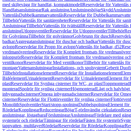
med skiljevägg för handfat, kompaktmodell
Reservdelar för Vattenlås
Handfatsanslutningar
Rak anslutning
Anslutningsböjar
Skydd
Anslutnin
Vattenlås
Dubbelkammarvattenlås
Reservdelar för Dubbelkammarvatte
Tillbehör
Vattenlås för sanitärenheter
Reservdelar för Vattenlås för sani
Anslutningar
Tillbehör
Vattenlås för tvättställ
Reservdelar för Vattenlås fö
anslutning
Utloppsventiler
Reservdelar för Utloppsventiler
Tillbehör
Res
för Golvränna
Tillbehör för golvrännor
Golvbrunn för dusch
Reservdela
badkar
Aggregatanslutningar för duschar och badkar
Vattenlås för dus
avlopp
Reservdelar för Propp för avlopp
Vattenlås för badkar, d52
Reser
vredmanövrering
Reservdelar för Komplett frontsats för vredmanövrer
inloppsrör
Reservdelar för Komplett frontsats för vredmanövrering och
ventilkonor
Reservdelar för Med ventilkonor
Tillbehör för vattenlås fö
montage
Vattenanslutningar
Installations- och spolsystem
Geberit Duof
Tillbehör
Installationselement
Reservdelar för Installationselement
Elem
Bidéelement
Urinalelement
Reservdelar för Urinalelement
Element för 
plast
Reservdelar för Synliga cisterner för WC, av plast
Toppmonterad
monterad
Spolrör för synliga cisterner
Högmonterad
Lågt och halvhögt
inbyggnadscisterner
Omega inbyggnadscisterner
Reservdelar för Omeg
cisterner
Reservdelar för Flottörventiler för synliga cisterner
Flottörvent
Monolith
Spolventiler
Start/stopp-spolning
Dubbelspolning
Element för 
Rördelar
Kopplingar
Reduceringar
Böjar
T-rör
Invändig cirkulation
Reser
anslutningar, löstagbara
Förslutningar
Anslutningar
Fördelare med gäng
systemrör och rördelar
Tätningar för rördelar
Fästen för systemrör
Syst
tappvatten, multilayer
Rördelar
Reservdelar för Rördelar
Kopplingar
Res
T-rör
Invändig cirkulation
Reservdelar för Invändig cirkulation
Övergång