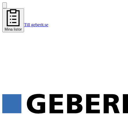
Till geberit.se
Mina listor