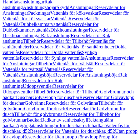
Handfatsanslutningar
Rak
anslutning
Anslutningsböjar
Skydd
Anslutningar
Reservdelar för
Anslutningar
Packningar
Vattenlås för köksvaskar
Reservdelar för
Vattenlås för köksvaskar
Vattenlås
Reservdelar för
Vattenlås
Dubbelkammarvattenlås
Reservdelar för
Dubbelkammarvattenlås
Diskhoanslutningar
Reservdelar för
Diskhoanslutningar
Rak anslutning
Reservdelar för Rak
anslutning
Tillbehör
Reservdelar för Tillbehör
Vattenlås för
sanitärenheter
Reservdelar för Vattenlås för sanitärenheter
Dolda
vattenlås
Reservdelar för Dolda vattenlås
Synliga
vattenlås
Reservdelar för Synliga vattenlås
Anslutningar
Reservdelar
för Anslutningar
Tillbehör
Vattenlås för tvättställ
Reservdelar för
Vattenlås för tvättställ
Vattenlås
Reservdelar för
Vattenlås
Anslutningsböjar
Reservdelar för Anslutningsböjar
Rak
anslutning
Reservdelar för Rak
anslutning
Utloppsventiler
Reservdelar för
Utloppsventiler
Tillbehör
Reservdelar för Tillbehör
Golvbrunnar och
badkar
Duschar
Golvavlopp för duschar
Reservdelar för Golvavlopp
för duschar
Golvränna
Reservdelar för Golvränna
Tillbehör för
golvrännor
Golvbrunn för dusch
Reservdelar för Golvbrunn för
dusch
Tillbehör för golvbrunnar
Reservdelar för Tillbehör för
golvbrunnar
Badkar
Badkar av sanitetsakryl
Rektangulära
badkar
Aggregatanslutningar för duschar och badkar
Vattenlås för
duschkar, d52
Reservdelar för Vattenlås för duschkar, d52
Utan propp
för avlopp
Reservdelar för Utan propp för avlopp
Propp för