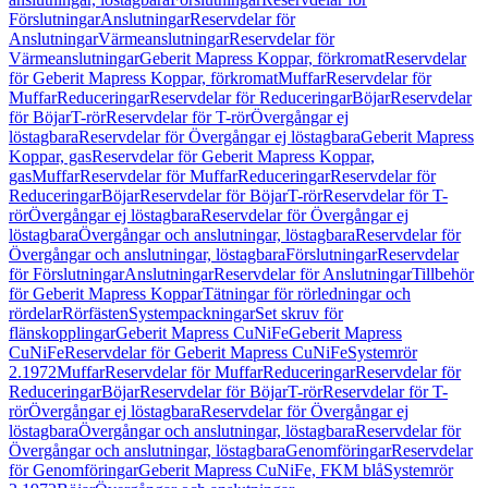
Förslutningar
Anslutningar
Reservdelar för
Anslutningar
Värmeanslutningar
Reservdelar för
Värmeanslutningar
Geberit Mapress Koppar, förkromat
Reservdelar
för Geberit Mapress Koppar, förkromat
Muffar
Reservdelar för
Muffar
Reduceringar
Reservdelar för Reduceringar
Böjar
Reservdelar
för Böjar
T-rör
Reservdelar för T-rör
Övergångar ej
löstagbara
Reservdelar för Övergångar ej löstagbara
Geberit Mapress
Koppar, gas
Reservdelar för Geberit Mapress Koppar,
gas
Muffar
Reservdelar för Muffar
Reduceringar
Reservdelar för
Reduceringar
Böjar
Reservdelar för Böjar
T-rör
Reservdelar för T-
rör
Övergångar ej löstagbara
Reservdelar för Övergångar ej
löstagbara
Övergångar och anslutningar, löstagbara
Reservdelar för
Övergångar och anslutningar, löstagbara
Förslutningar
Reservdelar
för Förslutningar
Anslutningar
Reservdelar för Anslutningar
Tillbehör
för Geberit Mapress Koppar
Tätningar för rörledningar och
rördelar
Rörfästen
Systempackningar
Set skruv för
flänskopplingar
Geberit Mapress CuNiFe
Geberit Mapress
CuNiFe
Reservdelar för Geberit Mapress CuNiFe
Systemrör
2.1972
Muffar
Reservdelar för Muffar
Reduceringar
Reservdelar för
Reduceringar
Böjar
Reservdelar för Böjar
T-rör
Reservdelar för T-
rör
Övergångar ej löstagbara
Reservdelar för Övergångar ej
löstagbara
Övergångar och anslutningar, löstagbara
Reservdelar för
Övergångar och anslutningar, löstagbara
Genomföringar
Reservdelar
för Genomföringar
Geberit Mapress CuNiFe, FKM blå
Systemrör