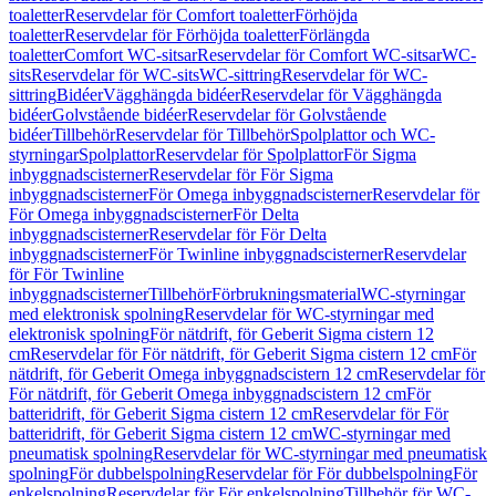
toaletter
Reservdelar för Comfort toaletter
Förhöjda
toaletter
Reservdelar för Förhöjda toaletter
Förlängda
toaletter
Comfort WC-sitsar
Reservdelar för Comfort WC-sitsar
WC-
sits
Reservdelar för WC-sits
WC-sittring
Reservdelar för WC-
sittring
Bidéer
Vägghängda bidéer
Reservdelar för Vägghängda
bidéer
Golvstående bidéer
Reservdelar för Golvstående
bidéer
Tillbehör
Reservdelar för Tillbehör
Spolplattor och WC-
styrningar
Spolplattor
Reservdelar för Spolplattor
För Sigma
inbyggnadscisterner
Reservdelar för För Sigma
inbyggnadscisterner
För Omega inbyggnadscisterner
Reservdelar för
För Omega inbyggnadscisterner
För Delta
inbyggnadscisterner
Reservdelar för För Delta
inbyggnadscisterner
För Twinline inbyggnadscisterner
Reservdelar
för För Twinline
inbyggnadscisterner
Tillbehör
Förbrukningsmaterial
WC-styrningar
med elektronisk spolning
Reservdelar för WC-styrningar med
elektronisk spolning
För nätdrift, för Geberit Sigma cistern 12
cm
Reservdelar för För nätdrift, för Geberit Sigma cistern 12 cm
För
nätdrift, för Geberit Omega inbyggnadscistern 12 cm
Reservdelar för
För nätdrift, för Geberit Omega inbyggnadscistern 12 cm
För
batteridrift, för Geberit Sigma cistern 12 cm
Reservdelar för För
batteridrift, för Geberit Sigma cistern 12 cm
WC-styrningar med
pneumatisk spolning
Reservdelar för WC-styrningar med pneumatisk
spolning
För dubbelspolning
Reservdelar för För dubbelspolning
För
enkelspolning
Reservdelar för För enkelspolning
Tillbehör för WC-