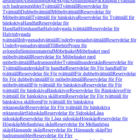
anslutning
Anslutningsböjar
Skydd
Anslutningar
Packningar
Tvättställ
och badrumsmöbler
Tvättställ
Tvättställ
Reservdelar för
Tvättställ
Dubbeltvättställ
Möbeltvättställ
Reservdelar för
Möbeltvättställ
Tvättställ för bänkskiva
Reservdelar för Tvättställ för
bänkskiva
Handfat
Reservdelar för
Handfat
Hörnhandfat
Halvinbyggda tvättställ
Reservdelar för
Halvinbyggda
tvättställ
Inbyggnadstvättställ
Underbyggnadstvättställ
Reservdelar för
Underbyggnadstvättställ
Tillbehör
Propp för
avlopp
Infästningsmaterial
Möbelpaket
Möbelpaket med
möbeltvättställ
Reservdelar för Möbelpaket med
möbeltvättställ
Badrumsmöbler
Tvättställsunderskåp
Reservdelar för
Tvättställsunderskåp
För handfat
Reservdelar för För handfat
För
tvättställ
Reservdelar för För tvättställ
För dubbeltvättställ
Reservdelar
för För dubbeltvättställ
För möbeltvättställ
Reservdelar för För
möbeltvättställ
För tvättställ för bänkskiva
Reservdelar för För
tvättställ för bänkskiva
Bänkskivor
Reservdelar för Bänkskivor
För
tvättställ för bänkskiva skålform
Reservdelar för För tvättställ för
bänkskiva skålform
För tvättställ för bänkskiva
rektangulärt
Reservdelar för För tvättställ för bänkskiva
rektangulärt
Sidoskåp
Reservdelar för Sidoskåp
Låga
sidoskåp
Reservdelar för Låga sidoskåp
Högskåp
Reservdelar för
Högskåp
Mellanhöga skåp
Reservdelar för Mellanhöga
skåp
Hängande skåp
Reservdelar för Hängande skåp
Fler
badrumsmöbler
Reservdelar för Fler