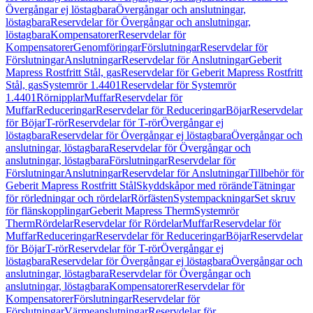
Övergångar ej löstagbara
Övergångar och anslutningar,
löstagbara
Reservdelar för Övergångar och anslutningar,
löstagbara
Kompensatorer
Reservdelar för
Kompensatorer
Genomföringar
Förslutningar
Reservdelar för
Förslutningar
Anslutningar
Reservdelar för Anslutningar
Geberit
Mapress Rostfritt Stål, gas
Reservdelar för Geberit Mapress Rostfritt
Stål, gas
Systemrör 1.4401
Reservdelar för Systemrör
1.4401
Rörnipplar
Muffar
Reservdelar för
Muffar
Reduceringar
Reservdelar för Reduceringar
Böjar
Reservdelar
för Böjar
T-rör
Reservdelar för T-rör
Övergångar ej
löstagbara
Reservdelar för Övergångar ej löstagbara
Övergångar och
anslutningar, löstagbara
Reservdelar för Övergångar och
anslutningar, löstagbara
Förslutningar
Reservdelar för
Förslutningar
Anslutningar
Reservdelar för Anslutningar
Tillbehör för
Geberit Mapress Rostfritt Stål
Skyddskåpor med rörände
Tätningar
för rörledningar och rördelar
Rörfästen
Systempackningar
Set skruv
för flänskopplingar
Geberit Mapress Therm
Systemrör
Therm
Rördelar
Reservdelar för Rördelar
Muffar
Reservdelar för
Muffar
Reduceringar
Reservdelar för Reduceringar
Böjar
Reservdelar
för Böjar
T-rör
Reservdelar för T-rör
Övergångar ej
löstagbara
Reservdelar för Övergångar ej löstagbara
Övergångar och
anslutningar, löstagbara
Reservdelar för Övergångar och
anslutningar, löstagbara
Kompensatorer
Reservdelar för
Kompensatorer
Förslutningar
Reservdelar för
Förslutningar
Värmeanslutningar
Reservdelar för