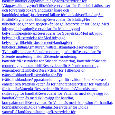
badrumsmöbler
Väggavställningsytor
Reservdelar för
Väggavställningsytor
Tillbehör
Reservdelar för Tillbehör
Lådinsatser
och förvaringsboxar
Handdukshållare och
handdukskrokar
Ljuselement
Hållare för bänkskivor
Handtag
Set
fotstöd
Magnettavlor
Eluttag
Reservdelar för Eluttag
Fler
tillbehör
Speglar och spegelskåp
Spegel
Reservdelar för Spegel
Med
inbyggd belysning
Reservdelar för Med inbyggd
belysning
Spegelskåp
Reservdelar för Spegelskåp
Med inbyggd
belysning
Reservdelar för Med inbyggd
belysning
Tillbehör
Ljuselement
Handtag
Fler
tillbehör
Eluttag
Armaturer
Tvättställsblandare
Reservdelar för
Tvättställsblandare
Stående montering, nätdrift
Reservdelar för
Stående montering, nätdrift
Stående montering,
batteridrift
Reservdelar för Stående montering, batteridrift
Stående
montering, generatordrift
Reservdelar för Stående montering,
generatordrift
Tillbehör
Reservdelar för Tillbehör
För
tvättställsblandare
Reservdelar för För
tvättställsblandare
Apparatanslutningar för tvättområde, köksvask,
enheter och tvättställ
Vattenlås för handfat
Reservdelar för Vattenlås
för handfat
Vattenlås
Reservdelar för Vattenlås
Vattenlås med
skiljevägg för handfat
Reservdelar för Vattenlås med skiljevägg för
handfat
Vattenlås med skiljevägg för handfat,
kompaktmodell
Reservdelar för Vattenlås med skiljevägg för handfat,
kompaktmodell
Dolda vattenlås
Reservdelar för Dolda
vattenlås
Handfatsanslutningar
Reservdelar för