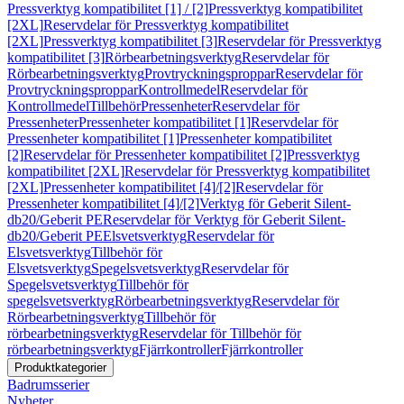
Pressverktyg kompatibilitet [1] / [2]
Pressverktyg kompatibilitet
[2XL]
Reservdelar för Pressverktyg kompatibilitet
[2XL]
Pressverktyg kompatibilitet [3]
Reservdelar för Pressverktyg
kompatibilitet [3]
Rörbearbetningsverktyg
Reservdelar för
Rörbearbetningsverktyg
Provtryckningsproppar
Reservdelar för
Provtryckningsproppar
Kontrollmedel
Reservdelar för
Kontrollmedel
Tillbehör
Pressenheter
Reservdelar för
Pressenheter
Pressenheter kompatibilitet [1]
Reservdelar för
Pressenheter kompatibilitet [1]
Pressenheter kompatibilitet
[2]
Reservdelar för Pressenheter kompatibilitet [2]
Pressverktyg
kompatibilitet [2XL]
Reservdelar för Pressverktyg kompatibilitet
[2XL]
Pressenheter kompatibilitet [4]/[2]
Reservdelar för
Pressenheter kompatibilitet [4]/[2]
Verktyg för Geberit Silent-
db20/Geberit PE
Reservdelar för Verktyg för Geberit Silent-
db20/Geberit PE
Elsvetsverktyg
Reservdelar för
Elsvetsverktyg
Tillbehör för
Elsvetsverktyg
Spegelsvetsverktyg
Reservdelar för
Spegelsvetsverktyg
Tillbehör för
spegelsvetsverktyg
Rörbearbetningsverktyg
Reservdelar för
Rörbearbetningsverktyg
Tillbehör för
rörbearbetningsverktyg
Reservdelar för Tillbehör för
rörbearbetningsverktyg
Fjärrkontroller
Fjärrkontroller
Produktkategorier
Badrumsserier
Nyheter