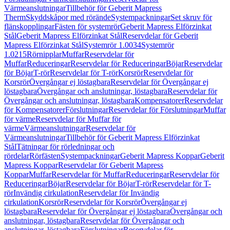
Värmeanslutningar
Tillbehör för Geberit Mapress
Therm
Skyddskåpor med rörände
Systempackningar
Set skruv för
flänskopplingar
Fästen för systemrör
Geberit Mapress Elförzinkat
Stål
Geberit Mapress Elförzinkat Stål
Reservdelar för Geberit
Mapress Elförzinkat Stål
Systemrör 1.0034
Systemrör
1.0215
Rörnipplar
Muffar
Reservdelar för
Muffar
Reduceringar
Reservdelar för Reduceringar
Böjar
Reservdelar
för Böjar
T-rör
Reservdelar för T-rör
Korsrör
Reservdelar för
Korsrör
Övergångar ej löstagbara
Reservdelar för Övergångar ej
löstagbara
Övergångar och anslutningar, löstagbara
Reservdelar för
Övergångar och anslutningar, löstagbara
Kompensatorer
Reservdelar
för Kompensatorer
Förslutningar
Reservdelar för Förslutningar
Muffar
för värme
Reservdelar för Muffar för
värme
Värmeanslutningar
Reservdelar för
Värmeanslutningar
Tillbehör för Geberit Mapress Elförzinkat
Stål
Tätningar för rörledningar och
rördelar
Rörfästen
Systempackningar
Geberit Mapress Koppar
Geberit
Mapress Koppar
Reservdelar för Geberit Mapress
Koppar
Muffar
Reservdelar för Muffar
Reduceringar
Reservdelar för
Reduceringar
Böjar
Reservdelar för Böjar
T-rör
Reservdelar för T-
rör
Invändig cirkulation
Reservdelar för Invändig
cirkulation
Korsrör
Reservdelar för Korsrör
Övergångar ej
löstagbara
Reservdelar för Övergångar ej löstagbara
Övergångar och
anslutningar, löstagbara
Reservdelar för Övergångar och
anslutningar, löstagbara
Förslutningar
Reservdelar för