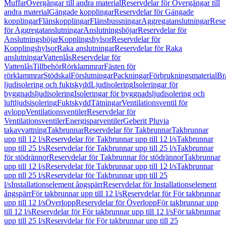
Muffar
Övergångar till andra material
Reservdelar för Övergångar till
andra material
Gängade kopplingar
Reservdelar för Gängade
kopplingar
Flänskopplingar
Flänsbussningar
Aggregatanslutningar
Rese
för Aggregatanslutningar
Anslutningsböjar
Reservdelar för
Anslutningsböjar
Kopplingshylsor
Reservdelar för
Kopplingshylsor
Raka anslutningar
Reservdelar för Raka
anslutningar
Vattenlås
Reservdelar för
Vattenlås
Tillbehör
Rörklammrar
Fästen för
rörklammrar
Stödskal
Förslutningar
Packningar
Förbrukningsmaterial
Br
ljudisolering och fuktskydd
Ljudisolering
Isoleringar för
byggnadsljudisolering
Isoleringar för byggnadsljudisolering och
luftljudsisolering
Fuktskydd
Tätningar
Ventilationsventil för
avlopp
Ventilationsventiler
Reservdelar för
Ventilationsventiler
Energisparventiler
Geberit Pluvia
takavvattning
Takbrunnar
Reservdelar för Takbrunnar
Takbrunnar
upp till 12 l/s
Reservdelar för Takbrunnar upp till 12 l/s
Takbrunnar
upp till 25 l/s
Reservdelar för Takbrunnar upp till 25 l/s
Takbrunnar
för stödrännor
Reservdelar för Takbrunnar för stödrännor
Takbrunnar
upp till 12 l/s
Reservdelar för Takbrunnar upp till 12 l/s
Takbrunnar
upp till 25 l/s
Reservdelar för Takbrunnar upp till 25
l/s
Installationselement ångspärr
Reservdelar för Installationselement
ångspärr
För takbrunnar upp till 12 l/s
Reservdelar för För takbrunnar
upp till 12 l/s
Överlopp
Reservdelar för Överlopp
För takbrunnar upp
till 12 l/s
Reservdelar för För takbrunnar upp till 12 l/s
För takbrunnar
upp till 25 l/s
Reservdelar för För takbrunnar upp till 25