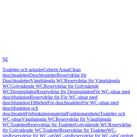
SE
Toaletter och urinaler
Geberit AquaClean
duschtoaletter
Duschtoaletter
Reservdelar för
Duschtoaletter
Vägghängda WC
Reservdelar för Vägghängda
WC
Golvstående WC
Reservdelar för Golvstående
WC
Designplattor
Reservdelar för Designplattor
För WC-sitsar med
duschfunktion
Reservdelar för För WC-sitsar med
duschfunktion
Tillbehör
För duschtoaletter
För WC-sitsar med
duschfunktion och
duschtoalett
Förbrukningsmaterial
Funktionsenheter
Toaletter och
WC-sitsar
Vägghängda WC
Reservdelar för Vägghängda
WC
Toaletter
Reservdelar för Toaletter
Golvstående WC
Reservdelar
för Golvstående WC
Toaletter
Reservdelar för Toaletter
WC-
sits
Reservdelar för WC-sits
WC-sits
Reservdelar för WC-sits
Comfort