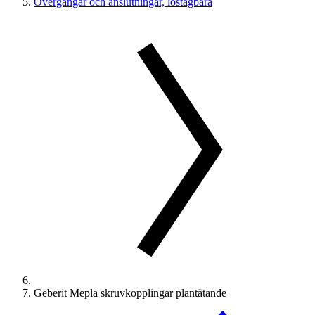
Övergångar och anslutningar, löstagbara
Geberit Mepla skruvkopplingar plantätande