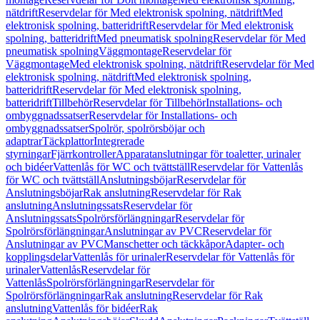
nätdrift
Reservdelar för Med elektronisk spolning, nätdrift
Med
elektronisk spolning, batteridrift
Reservdelar för Med elektronisk
spolning, batteridrift
Med pneumatisk spolning
Reservdelar för Med
pneumatisk spolning
Väggmontage
Reservdelar för
Väggmontage
Med elektronisk spolning, nätdrift
Reservdelar för Med
elektronisk spolning, nätdrift
Med elektronisk spolning,
batteridrift
Reservdelar för Med elektronisk spolning,
batteridrift
Tillbehör
Reservdelar för Tillbehör
Installations- och
ombyggnadssatser
Reservdelar för Installations- och
ombyggnadssatser
Spolrör, spolrörsböjar och
adaptrar
Täckplattor
Integrerade
styrningar
Fjärrkontroller
Apparatanslutningar för toaletter, urinaler
och bidéer
Vattenlås för WC och tvättställ
Reservdelar för Vattenlås
för WC och tvättställ
Anslutningsböjar
Reservdelar för
Anslutningsböjar
Rak anslutning
Reservdelar för Rak
anslutning
Anslutningssats
Reservdelar för
Anslutningssats
Spolrörsförlängningar
Reservdelar för
Spolrörsförlängningar
Anslutningar av PVC
Reservdelar för
Anslutningar av PVC
Manschetter och täckkåpor
Adapter- och
kopplingsdelar
Vattenlås för urinaler
Reservdelar för Vattenlås för
urinaler
Vattenlås
Reservdelar för
Vattenlås
Spolrörsförlängningar
Reservdelar för
Spolrörsförlängningar
Rak anslutning
Reservdelar för Rak
anslutning
Vattenlås för bidéer
Rak