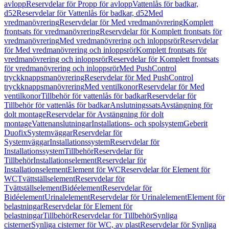
avlopp
Reservdelar för Propp för avlopp
Vattenlås för badkar,
d52
Reservdelar för Vattenlås för badkar, d52
Med
vredmanövrering
Reservdelar för Med vredmanövrering
Komplett
frontsats för vredmanövrering
Reservdelar för Komplett frontsats för
vredmanövrering
Med vredmanövrering och inloppsrör
Reservdelar
för Med vredmanövrering och inloppsrör
Komplett frontsats för
vredmanövrering och inloppsrör
Reservdelar för Komplett frontsats
för vredmanövrering och inloppsrör
Med PushControl
tryckknappsmanövrering
Reservdelar för Med PushControl
tryckknappsmanövrering
Med ventilkonor
Reservdelar för Med
ventilkonor
Tillbehör för vattenlås för badkar
Reservdelar för
Tillbehör för vattenlås för badkar
Anslutningssats
Avstängning för
dolt montage
Reservdelar för Avstängning för dolt
montage
Vattenanslutningar
Installations- och spolsystem
Geberit
Duofix
Systemväggar
Reservdelar för
Systemväggar
Installationssystem
Reservdelar för
Installationssystem
Tillbehör
Reservdelar för
Tillbehör
Installationselement
Reservdelar för
Installationselement
Element för WC
Reservdelar för Element för
WC
Tvättställselement
Reservdelar för
Tvättställselement
Bidéelement
Reservdelar för
Bidéelement
Urinalelement
Reservdelar för Urinalelement
Element för
belastningar
Reservdelar för Element för
belastningar
Tillbehör
Reservdelar för Tillbehör
Synliga
cisterner
Synliga cisterner för WC, av plast
Reservdelar för Synliga