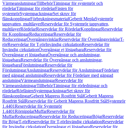
Värmeanslutningar
Tillbehör
Tätningar för systemrör och
rördelar
Tätningar för rördelar
Fästen för
systemrör
Systempackningar
Set skruv för
flänskopplingar
Förbrukningsmaterial
Geberit Mepla
Systemrör
tappvatten, multilayer
Reservdelar för Systemrör tappvatten,
multilayer
Rördelar
Reservdelar för Rördelar
Kopplingar
Reservdelar
för Kopplingar
Reduceringar
Reservdelar för
Reduceringar
Övergångsvinklar
Reservdelar för Övergångsvinklar
T-
rör
Reservdelar för T-rör
Invändig cirkulation
Reservdelar för
Invändig cirkulation
Övergångar ej löstagbara
Reservdelar för
Övergångar ej löstagbara
Övergångar och anslutningar,
löstagbara
Reservdelar för Övergångar och anslutningar,
löstagbara
Förslutningar
Reservdelar för
Förslutningar
Anslutningar
Reservdelar för Anslutningar
Fördelare
med gängad anslutning
Reservdelar för Fördelare med gängad
anslutning
Värmeanslutningar
Reservdelar för
Värmeanslutningar
Tillbehör
Tätningar för rörledningar och
rördelar
Rörfästen
Systempackningar
Set skruv för
flänskopplingar
Geberit Mapress Rostfritt Stål
Geberit Mapress
Rostfritt Stål
Reservdelar för Geberit Mapress Rostfritt Stål
Systemrör
1.4401
Reservdelar för Systemrör
1.4401
Rörnipplar
Muffar
Reservdelar för
Muffar
Reduceringar
Reservdelar för Reduceringar
Böjar
Reservdelar
för Böjar
T-rör
Reservdelar för T-rör
Invändig cirkulation
Reservdelar
för Invändig cirkulation
Övergångar ej löstagbara
Reservdelar för