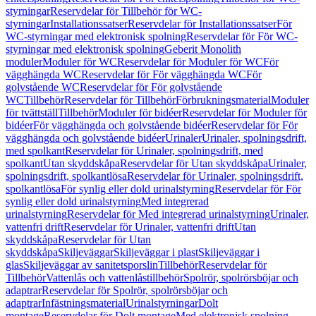
styrningar
Reservdelar för Tillbehör för WC-
styrningar
Installationssatser
Reservdelar för Installationssatser
För
WC-styrningar med elektronisk spolning
Reservdelar för För WC-
styrningar med elektronisk spolning
Geberit Monolith
moduler
Moduler för WC
Reservdelar för Moduler för WC
För
vägghängda WC
Reservdelar för För vägghängda WC
För
golvstående WC
Reservdelar för För golvstående
WC
Tillbehör
Reservdelar för Tillbehör
Förbrukningsmaterial
Moduler
för tvättställ
Tillbehör
Moduler för bidéer
Reservdelar för Moduler för
bidéer
För vägghängda och golvstående bidéer
Reservdelar för För
vägghängda och golvstående bidéer
Urinaler
Urinaler, spolningsdrift,
med spolkant
Reservdelar för Urinaler, spolningsdrift, med
spolkant
Utan skyddskåpa
Reservdelar för Utan skyddskåpa
Urinaler,
spolningsdrift, spolkantlösa
Reservdelar för Urinaler, spolningsdrift,
spolkantlösa
För synlig eller dold urinalstyrning
Reservdelar för För
synlig eller dold urinalstyrning
Med integrerad
urinalstyrning
Reservdelar för Med integrerad urinalstyrning
Urinaler,
vattenfri drift
Reservdelar för Urinaler, vattenfri drift
Utan
skyddskåpa
Reservdelar för Utan
skyddskåpa
Skiljeväggar
Skiljeväggar i plast
Skiljeväggar i
glas
Skiljeväggar av sanitetsporslin
Tillbehör
Reservdelar för
Tillbehör
Vattenlås och vattenlåstillbehör
Spolrör, spolrörsböjar och
adaptrar
Reservdelar för Spolrör, spolrörsböjar och
adaptrar
Infästningsmaterial
Urinalstyrningar
Dolt
montage
Reservdelar för Dolt montage
Med elektronisk spolning,