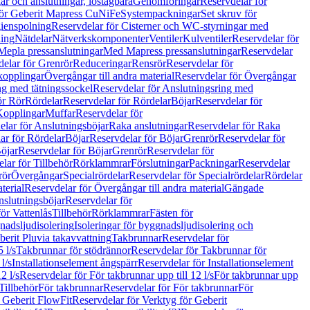
r och anslutningar, löstagbara
Genomföringar
Reservdelar för
för Geberit Mapress CuNiFe
Systempackningar
Set skruv för
ienspolning
Reservdelar för Cisterner och WC-styrningar med
ning
Nätdelar
Nätverkskomponenter
Ventiler
Kulventiler
Reservdelar för
Mepla pressanslutningar
Med Mapress pressanslutningar
Reservdelar
elar för Grenrör
Reduceringar
Rensrör
Reservdelar för
opplingar
Övergångar till andra material
Reservdelar för Övergångar
ng med tätningssockel
Reservdelar för Anslutningsring med
ör Rör
Rördelar
Reservdelar för Rördelar
Böjar
Reservdelar för
Kopplingar
Muffar
Reservdelar för
elar för Anslutningsböjar
Raka anslutningar
Reservdelar för Raka
ar för Rördelar
Böjar
Reservdelar för Böjar
Grenrör
Reservdelar för
öjar
Reservdelar för Böjar
Grenrör
Reservdelar för
lar för Tillbehör
Rörklammrar
Förslutningar
Packningar
Reservdelar
rör
Övergångar
Specialrördelar
Reservdelar för Specialrördelar
Rördelar
terial
Reservdelar för Övergångar till andra material
Gängade
slutningsböjar
Reservdelar för
ör Vattenlås
Tillbehör
Rörklammrar
Fästen för
gnadsljudisolering
Isoleringar för byggnadsljudisolering och
berit Pluvia takavvattning
Takbrunnar
Reservdelar för
 l/s
Takbrunnar för stödrännor
Reservdelar för Takbrunnar för
l/s
Installationselement ångspärr
Reservdelar för Installationselement
2 l/s
Reservdelar för För takbrunnar upp till 12 l/s
För takbrunnar upp
Tillbehör
För takbrunnar
Reservdelar för För takbrunnar
För
 Geberit FlowFit
Reservdelar för Verktyg för Geberit