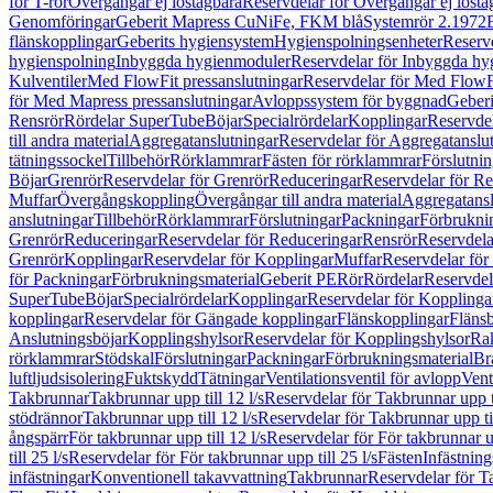
för T-rör
Övergångar ej löstagbara
Reservdelar för Övergångar ej lösta
Genomföringar
Geberit Mapress CuNiFe, FKM blå
Systemrör 2.1972
flänskopplingar
Geberits hygiensystem
Hygienspolningsenheter
Reserv
hygienspolning
Inbyggda hygienmoduler
Reservdelar för Inbyggda h
Kulventiler
Med FlowFit pressanslutningar
Reservdelar för Med FlowFi
för Med Mapress pressanslutningar
Avloppssystem för byggnad
Geberi
Rensrör
Rördelar SuperTube
Böjar
Specialrördelar
Kopplingar
Reservdel
till andra material
Aggregatanslutningar
Reservdelar för Aggregatanslu
tätningssockel
Tillbehör
Rörklammrar
Fästen för rörklammrar
Förslutnin
Böjar
Grenrör
Reservdelar för Grenrör
Reduceringar
Reservdelar för R
Muffar
Övergångskoppling
Övergångar till andra material
Aggregatansl
anslutningar
Tillbehör
Rörklammrar
Förslutningar
Packningar
Förbrukni
Grenrör
Reduceringar
Reservdelar för Reduceringar
Rensrör
Reservdela
Grenrör
Kopplingar
Reservdelar för Kopplingar
Muffar
Reservdelar för
för Packningar
Förbrukningsmaterial
Geberit PE
Rör
Rördelar
Reservdel
SuperTube
Böjar
Specialrördelar
Kopplingar
Reservdelar för Kopplinga
kopplingar
Reservdelar för Gängade kopplingar
Flänskopplingar
Fläns
Anslutningsböjar
Kopplingshylsor
Reservdelar för Kopplingshylsor
Rak
rörklammrar
Stödskal
Förslutningar
Packningar
Förbrukningsmaterial
Br
luftljudsisolering
Fuktskydd
Tätningar
Ventilationsventil för avlopp
Vent
Takbrunnar
Takbrunnar upp till 12 l/s
Reservdelar för Takbrunnar upp ti
stödrännor
Takbrunnar upp till 12 l/s
Reservdelar för Takbrunnar upp til
ångspärr
För takbrunnar upp till 12 l/s
Reservdelar för För takbrunnar up
till 25 l/s
Reservdelar för För takbrunnar upp till 25 l/s
Fästen
Infästnin
infästningar
Konventionell takavvattning
Takbrunnar
Reservdelar för T