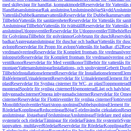
med skiljevägg för handfat, kompaktmodell
Reservdelar för Vattenlås
Handfatsanslutningar
Rak anslutning
Anslutningsböjar
Skydd
Anslutnin
Vattenlås
Dubbelkammarvattenlås
Reservdelar för Dubbelkammarvatte
Tillbehör
Vattenlås för sanitärenheter
Reservdelar för Vattenlås för sani
Anslutningar
Tillbehör
Vattenlås för tvättställ
Reservdelar för Vattenlås fö
anslutning
Utloppsventiler
Reservdelar för Utloppsventiler
Tillbehör
Res
för Golvränna
Tillbehör för golvrännor
Golvbrunn för dusch
Reservdela
badkar
Aggregatanslutningar för duschar och badkar
Vattenlås för dus
avlopp
Reservdelar för Propp för avlopp
Vattenlås för badkar, d52
Reser
vredmanövrering
Reservdelar för Komplett frontsats för vredmanövrer
inloppsrör
Reservdelar för Komplett frontsats för vredmanövrering och
ventilkonor
Reservdelar för Med ventilkonor
Tillbehör för vattenlås fö
montage
Vattenanslutningar
Installations- och spolsystem
Geberit Duof
Tillbehör
Installationselement
Reservdelar för Installationselement
Elem
Bidéelement
Urinalelement
Reservdelar för Urinalelement
Element för 
plast
Reservdelar för Synliga cisterner för WC, av plast
Toppmonterad
monterad
Spolrör för synliga cisterner
Högmonterad
Lågt och halvhögt
inbyggnadscisterner
Omega inbyggnadscisterner
Reservdelar för Omeg
cisterner
Reservdelar för Flottörventiler för synliga cisterner
Flottörvent
Monolith
Spolventiler
Start/stopp-spolning
Dubbelspolning
Element för 
Rördelar
Kopplingar
Reduceringar
Böjar
T-rör
Invändig cirkulation
Reser
anslutningar, löstagbara
Förslutningar
Anslutningar
Fördelare med gäng
systemrör och rördelar
Tätningar för rördelar
Fästen för systemrör
Syst
tappvatten, multilayer
Rördelar
Reservdelar för Rördelar
Kopplingar
Res
T-rör
Invändig cirkulation
Reservdelar för Invändig cirkulation
Övergång