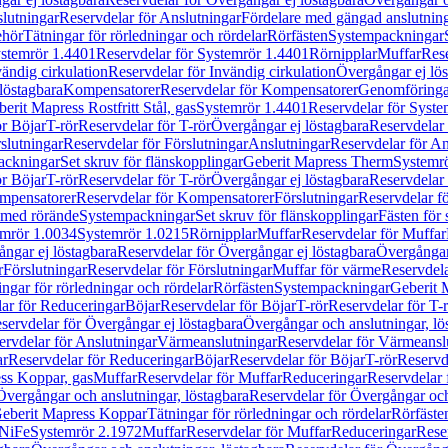
lutningar
Reservdelar för Anslutningar
Fördelare med gängad anslutnin
ehör
Tätningar för rörledningar och rördelar
Rörfästen
Systempackningar
stemrör 1.4401
Reservdelar för Systemrör 1.4401
Rörnipplar
Muffar
Rese
vändig cirkulation
Reservdelar för Invändig cirkulation
Övergångar ej lös
löstagbara
Kompensatorer
Reservdelar för Kompensatorer
Genomföringa
erit Mapress Rostfritt Stål, gas
Systemrör 1.4401
Reservdelar för Syste
ör Böjar
T-rör
Reservdelar för T-rör
Övergångar ej löstagbara
Reservdelar 
slutningar
Reservdelar för Förslutningar
Anslutningar
Reservdelar för An
ackningar
Set skruv för flänskopplingar
Geberit Mapress Therm
Systemr
ör Böjar
T-rör
Reservdelar för T-rör
Övergångar ej löstagbara
Reservdelar 
mpensatorer
Reservdelar för Kompensatorer
Förslutningar
Reservdelar fö
med rörände
Systempackningar
Set skruv för flänskopplingar
Fästen för
mrör 1.0034
Systemrör 1.0215
Rörnipplar
Muffar
Reservdelar för Muffar
ngar ej löstagbara
Reservdelar för Övergångar ej löstagbara
Övergångar 
r
Förslutningar
Reservdelar för Förslutningar
Muffar för värme
Reservdela
ingar för rörledningar och rördelar
Rörfästen
Systempackningar
Geberit 
ar för Reduceringar
Böjar
Reservdelar för Böjar
T-rör
Reservdelar för T-
servdelar för Övergångar ej löstagbara
Övergångar och anslutningar, lö
ervdelar för Anslutningar
Värmeanslutningar
Reservdelar för Värmeansl
ar
Reservdelar för Reduceringar
Böjar
Reservdelar för Böjar
T-rör
Reservde
ess Koppar, gas
Muffar
Reservdelar för Muffar
Reduceringar
Reservdelar 
Övergångar och anslutningar, löstagbara
Reservdelar för Övergångar och
 Geberit Mapress Koppar
Tätningar för rörledningar och rördelar
Rörfäste
uNiFe
Systemrör 2.1972
Muffar
Reservdelar för Muffar
Reduceringar
Rese