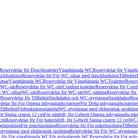
Reservdelar för Duschtoaletter
Vägghängda WC
Reservdelar för Vägg
schfunktion
Reservdelar för För WC-sitsar med duschfunktion
Tillbehör
itsar
Vägghängda WC
Reservdelar för Vägghängda WC
Toaletter
Reserv
WC-sits
Reservdelar för WC-sits
Comfort toaletter
Reservdelar för Comfo
t WC-sitsar
WC-sits
Reservdelar för WC-sits
WC-sittring
Reservdelar för
r
Reservdelar för Tillbehör
Spolplattor och WC-styrningar
Spolplattor
Rese
delar för För Omega inbyggnadscisterner
För Delta inbyggnadscisterne
Tillbehör
Förbrukningsmaterial
WC-styrningar med elektronisk spolning
rit Sigma cistern 12 cm
För nätdrift, för Geberit Omega inbyggnadscist
 cm
Reservdelar för För batteridrift, för Geberit Sigma cistern 12 cm
WC-s
belspolning
För enkelspolning
Reservdelar för För enkelspolning
Tillbeh
tyrningar med elektronisk spolning
Reservdelar för För WC-styrningar
r för För vägghängda WC
För golvstående WC
Reservdelar för För gol