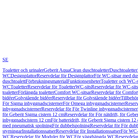
SE
Toaletter och urinaler
Geberit AquaClean duschtoaletter
Duschtoaletter
WC
Designplattor
Reservdelar för Designplattor
För WC-sitsar med du
duschtoalett
Förbrukningsmaterial
Funktionsenheter
Toaletter och WC-s
WC
Toaletter
Reservdelar för Toaletter
WC-sits
Reservdelar för WC-sits
toaletter
Förlängda toaletter
Comfort WC-sitsar
Reservdelar för Comfor
bidéer
Golvstående bidéer
Reservdelar för Golvstående bidéer
Tillbehö
För Sigma inbyggnadscisterner
För Omega inbyggnadscisterner
Reserv
inbyggnadscisterner
Reservdelar för För Twinline inbyggnadscisterner
för Geberit Sigma cistern 12 cm
Reservdelar för För nätdrift, för Gebe
inbyggnadscistern 12 cm
För batteridrift, för Geberit Sigma cistern 12
med pneumatisk spolning
För dubbelspolning
Reservdelar för För dub
styrningar
Installationssatser
Reservdelar för Installationssatser
För WC-s
WC
Reservdelar för Moduler för WC
För vägghängda WC
Reservdela