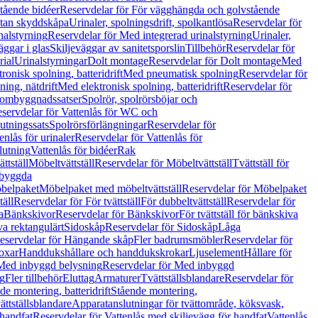
tående bidéer
Reservdelar för För vägghängda och golvstående
Utan skyddskåpa
Urinaler, spolningsdrift, spolkantlösa
Reservdelar för
nalstyrning
Reservdelar för Med integrerad urinalstyrning
Urinaler,
äggar i glas
Skiljeväggar av sanitetsporslin
Tillbehör
Reservdelar för
rial
Urinalstyrningar
Dolt montage
Reservdelar för Dolt montage
Med
onisk spolning, batteridrift
Med pneumatisk spolning
Reservdelar för
ing, nätdrift
Med elektronisk spolning, batteridrift
Reservdelar för
h ombyggnadssatser
Spolrör, spolrörsböjar och
servdelar för Vattenlås för WC och
utningssats
Spolrörsförlängningar
Reservdelar för
enlås för urinaler
Reservdelar för Vattenlås för
lutning
Vattenlås för bidéer
Rak
ttställ
Möbeltvättställ
Reservdelar för Möbeltvättställ
Tvättställ för
nbyggda
belpaket
Möbelpaket med möbeltvättställ
Reservdelar för Möbelpaket
täll
Reservdelar för För tvättställ
För dubbeltvättställ
Reservdelar för
a
Bänkskivor
Reservdelar för Bänkskivor
För tvättställ för bänkskiva
va rektangulärt
Sidoskåp
Reservdelar för Sidoskåp
Låga
eservdelar för Hängande skåp
Fler badrumsmöbler
Reservdelar för
oxar
Handdukshållare och handdukskrokar
Ljuselement
Hållare för
Med inbyggd belysning
Reservdelar för Med inbyggd
g
Fler tillbehör
Eluttag
Armaturer
Tvättställsblandare
Reservdelar för
de montering, batteridrift
Stående montering,
ättställsblandare
Apparatanslutningar för tvättområde, köksvask,
 handfat
Reservdelar för Vattenlås med skiljevägg för handfat
Vattenlås