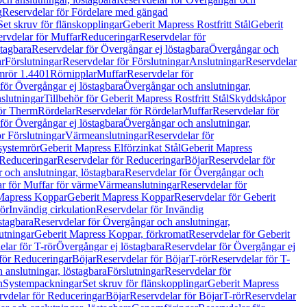
g
Reservdelar för Fördelare med gängad
Set skruv för flänskopplingar
Geberit Mapress Rostfritt Stål
Geberit
rvdelar för Muffar
Reduceringar
Reservdelar för
tagbara
Reservdelar för Övergångar ej löstagbara
Övergångar och
r
Förslutningar
Reservdelar för Förslutningar
Anslutningar
Reservdelar
mrör 1.4401
Rörnipplar
Muffar
Reservdelar för
för Övergångar ej löstagbara
Övergångar och anslutningar,
slutningar
Tillbehör för Geberit Mapress Rostfritt Stål
Skyddskåpor
ör Therm
Rördelar
Reservdelar för Rördelar
Muffar
Reservdelar för
för Övergångar ej löstagbara
Övergångar och anslutningar,
r Förslutningar
Värmeanslutningar
Reservdelar för
 systemrör
Geberit Mapress Elförzinkat Stål
Geberit Mapress
Reduceringar
Reservdelar för Reduceringar
Böjar
Reservdelar för
och anslutningar, löstagbara
Reservdelar för Övergångar och
r för Muffar för värme
Värmeanslutningar
Reservdelar för
Mapress Koppar
Geberit Mapress Koppar
Reservdelar för Geberit
rör
Invändig cirkulation
Reservdelar för Invändig
stagbara
Reservdelar för Övergångar och anslutningar,
utningar
Geberit Mapress Koppar, förkromat
Reservdelar för Geberit
lar för T-rör
Övergångar ej löstagbara
Reservdelar för Övergångar ej
för Reduceringar
Böjar
Reservdelar för Böjar
T-rör
Reservdelar för T-
 anslutningar, löstagbara
Förslutningar
Reservdelar för
n
Systempackningar
Set skruv för flänskopplingar
Geberit Mapress
rvdelar för Reduceringar
Böjar
Reservdelar för Böjar
T-rör
Reservdelar