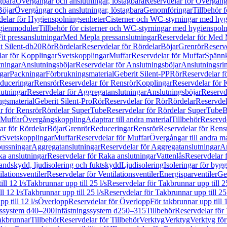
gbara
Övergångar och anslutningar, löstagbara
Reservdelar för Övergånga
Böjar
Övergångar och anslutningar, löstagbara
Genomföringar
Tillbehör 
delar för Hygienspolningsenheter
Cisterner och WC-styrningar med hyg
ygienmoduler
Tillbehör för cisterner och WC-styrningar med hygienspol
t pressanslutningar
Med Mepla pressanslutningar
Reservdelar för Med 
t Silent-db20
Rör
Rördelar
Reservdelar för Rördelar
Böjar
Grenrör
Reservd
ar för Kopplingar
Svetskopplingar
Muffar
Reservdelar för Muffar
Spännk
tningar
Anslutningsböjar
Reservdelar för Anslutningsböjar
Anslutningsri
gar
Packningar
Förbrukningsmaterial
Geberit Silent-PP
Rör
Reservdelar f
educeringar
Rensrör
Reservdelar för Rensrör
Kopplingar
Reservdelar för 
utningar
Reservdelar för Aggregatanslutningar
Anslutningsböjar
Reservd
ngsmaterial
Geberit Silent-Pro
Rör
Reservdelar för Rör
Rördelar
Reservdel
r för Rensrör
Rördelar SuperTube
Reservdelar för Rördelar SuperTube
B
 Muffar
Övergångskoppling
Adaptrar till andra material
Tillbehör
Reservde
ar för Rördelar
Böjar
Grenrör
Reduceringar
Rensrör
Reservdelar för Rens
r
Svetskopplingar
Muffar
Reservdelar för Muffar
Övergångar till andra ma
bussningar
Aggregatanslutningar
Reservdelar för Aggregatanslutningar
An
a anslutningar
Reservdelar för Raka anslutningar
Vattenlås
Reservdelar f
andskydd, ljudisolering och fuktskydd
Ljudisolering
Isoleringar för byg
ilationsventiler
Reservdelar för Ventilationsventiler
Energisparventiler
Ge
ll 12 l/s
Takbrunnar upp till 25 l/s
Reservdelar för Takbrunnar upp till 25
l 12 l/s
Takbrunnar upp till 25 l/s
Reservdelar för Takbrunnar upp till 25 
p till 12 l/s
Överlopp
Reservdelar för Överlopp
För takbrunnar upp till 1
gssystem d40–200
Infästningssystem d250–315
Tillbehör
Reservdelar för 
akbrunnar
Tillbehör
Reservdelar för Tillbehör
Verktyg
Verktyg
Verktyg för