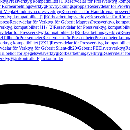
rktyg
Pressverktyg kompatibilitet [1]
Reservdelar för Pressverktyg kompati
r Rörbearbetningsverktyg
Provtryckningsproppar
Reservdelar för Provt
it Mepla
Handdrivna pressverktyg
Reservdelar för Handdrivna pressver
erktyg kompatibilitet [2]
Rörbearbetningsverktyg
Reservdelar för Rörbe
press
Reservdelar för Verktyg för Geberit Mapress
Pressverktyg kompatib
erktyg kompatibilitet [1] / [2]
Reservdelar för Pressverktyg kompatibilitet
vdelar för Pressverktyg kompatibilitet [3]
Rörbearbetningsverktyg
Reser
el
Tillbehör
Pressenheter
Reservdelar för Pressenheter
Pressenheter kompat
erktyg kompatibilitet [2XL]
Reservdelar för Pressverktyg kompatibilite
vdelar för Verktyg för Geberit Silent-db20/Geberit PE
Elsvetsverktyg
Re
Tillbehör för spegelsvetsverktyg
Rörbearbetningsverktyg
Reservdelar fö
erktyg
Fjärrkontroller
Fjärrkontroller