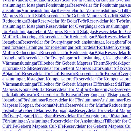
anslutningar, löstagbara
Förslutningar
Reservdelar för Förslutningar
Ans
anslutning
Värmeanslutningar
Reservdelar för Värmeanslutningar
Tillb
Mapress Rostfritt Stål
Reservdelar för Geberit Mapress Rostfritt Stål
Sy
Reduceringar
Böjar
Reservdelar för Böjar
T-rör
Reservdelar för T-rör
In
anslutningar, löstagbara
Reservdelar för Övergångar och anslutningar, 
för Anslutningar
Geberit Mapress Rostfritt Stål, gas
Reservdelar för Geb
Muffar
Reduceringar
Reservdelar för Reduceringar
Böjar
Reservdelar f
löstagbara
Reservdelar för Övergångar och anslutningar, löstagbara
För
med rörände
Tätningar för rörledningar och rördelar
Rörfästen
Systemp
Muffar
Reduceringar
Reservdelar för Reduceringar
Böjar
Reservdelar f
löstagbara
Reservdelar för Övergångar och anslutningar, löstagbara
Ko
Värmeanslutningar
Tillbehör för Geberit Mapress Therm
Skyddskåpor 
Elförzinkat Stål
Reservdelar för Geberit Mapress Elförzinkat Stål
Syste
Böjar
T-rör
Reservdelar för T-rör
Korsrör
Reservdelar för Korsrör
Övergå
anslutningar, löstagbara
Kompensatorer
Reservdelar för Kompensatore
Värmeanslutningar
Tillbehör för Geberit Mapress Elförzinkat Stål
Tätn
Mapress Koppar
Muffar
Reservdelar för Muffar
Reduceringar
Reservdel
cirkulation
Korsrör
Reservdelar för Korsrör
Övergångar ej löstagbara
Re
löstagbara
Förslutningar
Reservdelar för Förslutningar
Anslutningar
Res
Mapress Koppar, förkromat
Muffar
Reservdelar för Muffar
Reducering
löstagbara
Geberit Mapress Koppar, gas
Reservdelar för Geberit Mapr
rör
Övergångar ej löstagbara
Reservdelar för Övergångar ej löstagbara
Förslutningar
Anslutningar
Reservdelar för Anslutningar
Tillbehör för
CuNiFe
Geberit Mapress CuNiFe
Reservdelar för Geberit Mapress C