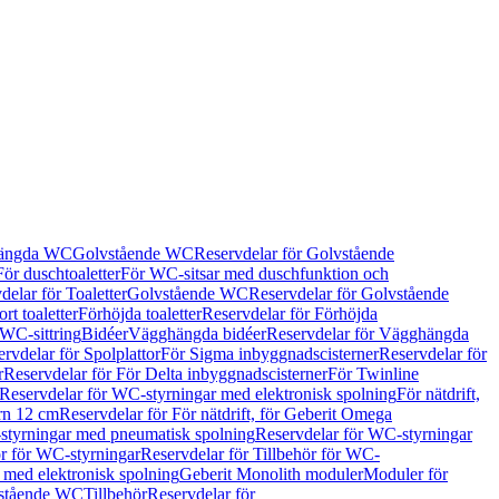
hängda WC
Golvstående WC
Reservdelar för Golvstående
För duschtoaletter
För WC-sitsar med duschfunktion och
delar för Toaletter
Golvstående WC
Reservdelar för Golvstående
rt toaletter
Förhöjda toaletter
Reservdelar för Förhöjda
 WC-sittring
Bidéer
Vägghängda bidéer
Reservdelar för Vägghängda
rvdelar för Spolplattor
För Sigma inbyggnadscisterner
Reservdelar för
r
Reservdelar för För Delta inbyggnadscisterner
För Twinline
Reservdelar för WC-styrningar med elektronisk spolning
För nätdrift,
ern 12 cm
Reservdelar för För nätdrift, för Geberit Omega
tyrningar med pneumatisk spolning
Reservdelar för WC-styrningar
ör för WC-styrningar
Reservdelar för Tillbehör för WC-
 med elektronisk spolning
Geberit Monolith moduler
Moduler för
vstående WC
Tillbehör
Reservdelar för