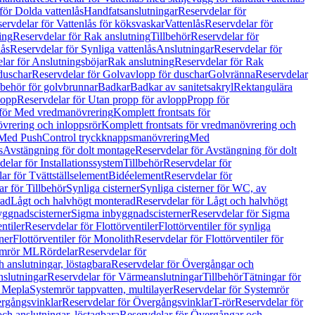
för Dolda vattenlås
Handfatsanslutningar
Reservdelar för
ervdelar för Vattenlås för köksvaskar
Vattenlås
Reservdelar för
ing
Reservdelar för Rak anslutning
Tillbehör
Reservdelar för
lås
Reservdelar för Synliga vattenlås
Anslutningar
Reservdelar för
lar för Anslutningsböjar
Rak anslutning
Reservdelar för Rak
duschar
Reservdelar för Golvavlopp för duschar
Golvränna
Reservdelar
lbehör för golvbrunnar
Badkar
Badkar av sanitetsakryl
Rektangulära
lopp
Reservdelar för Utan propp för avlopp
Propp för
 för Med vredmanövrering
Komplett frontsats för
vrering och inloppsrör
Komplett frontsats för vredmanövrering och
 Med PushControl tryckknappsmanövrering
Med
s
Avstängning för dolt montage
Reservdelar för Avstängning för dolt
elar för Installationssystem
Tillbehör
Reservdelar för
ar för Tvättställselement
Bidéelement
Reservdelar för
r för Tillbehör
Synliga cisterner
Synliga cisterner för WC, av
rad
Lågt och halvhögt monterad
Reservdelar för Lågt och halvhögt
yggnadscisterner
Sigma inbyggnadscisterner
Reservdelar för Sigma
ntiler
Reservdelar för Flottörventiler
Flottörventiler för synliga
ner
Flottörventiler för Monolith
Reservdelar för Flottörventiler för
emrör ML
Rördelar
Reservdelar för
 anslutningar, löstagbara
Reservdelar för Övergångar och
slutningar
Reservdelar för Värmeanslutningar
Tillbehör
Tätningar för
 Mepla
Systemrör tappvatten, multilayer
Reservdelar för Systemrör
rgångsvinklar
Reservdelar för Övergångsvinklar
T-rör
Reservdelar för
ch anslutningar, löstagbara
Reservdelar för Övergångar och