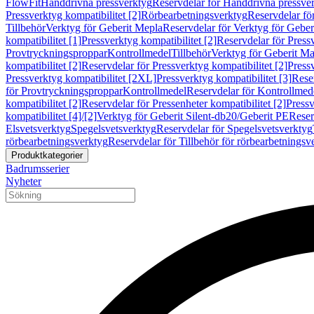
FlowFit
Handdrivna pressverktyg
Reservdelar för Handdrivna pressve
Pressverktyg kompatibilitet [2]
Rörbearbetningsverktyg
Reservdelar fö
Tillbehör
Verktyg för Geberit Mepla
Reservdelar för Verktyg för Geber
kompatibilitet [1]
Pressverktyg kompatibilitet [2]
Reservdelar för Pressv
Provtryckningsproppar
Kontrollmedel
Tillbehör
Verktyg för Geberit Ma
kompatibilitet [2]
Reservdelar för Pressverktyg kompatibilitet [2]
Pressv
Pressverktyg kompatibilitet [2XL]
Pressverktyg kompatibilitet [3]
Reser
för Provtryckningsproppar
Kontrollmedel
Reservdelar för Kontrollmed
kompatibilitet [2]
Reservdelar för Pressenheter kompatibilitet [2]
Pressv
kompatibilitet [4]/[2]
Verktyg för Geberit Silent-db20/Geberit PE
Reser
Elsvetsverktyg
Spegelsvetsverktyg
Reservdelar för Spegelsvetsverktyg
rörbearbetningsverktyg
Reservdelar för Tillbehör för rörbearbetningsv
Produktkategorier
Badrumsserier
Nyheter