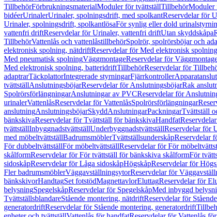
Tillbehör
Förbrukningsmaterial
Moduler för tvättställ
Tillbehör
Moduler 
bidéer
Urinaler
Urinaler, spolningsdrift, med spolkant
Reservdelar för U
Urinaler, spolningsdrift, spolkantlösa
För synlig eller dold urinalstyrni
vattenfri drift
Reservdelar för Urinaler, vattenfri drift
Utan skyddskåpa
R
Tillbehör
Vattenlås och vattenlåstillbehör
Spolrör, spolrörsböjar och ada
elektronisk spolning, nätdrift
Reservdelar för Med elektronisk spolning,
Med pneumatisk spolning
Väggmontage
Reservdelar för Väggmontag
Med elektronisk spolning, batteridrift
Tillbehör
Reservdelar för Tillbeh
adaptrar
Täckplattor
Integrerade styrningar
Fjärrkontroller
Apparatanslutn
tvättställ
Anslutningsböjar
Reservdelar för Anslutningsböjar
Rak anslut
Spolrörsförlängningar
Anslutningar av PVC
Reservdelar för Anslutni
urinaler
Vattenlås
Reservdelar för Vattenlås
Spolrörsförlängningar
Reserv
anslutning
Anslutningsböjar
Skydd
Anslutningar
Packningar
Tvättställ
bänkskiva
Reservdelar för Tvättställ för bänkskiva
Handfat
Reservdelar
tvättställ
Inbyggnadstvättställ
Underbyggnadstvättställ
Reservdelar för 
med möbeltvättställ
Badrumsmöbler
Tvättställsunderskåp
Reservdelar f
För dubbeltvättställ
För möbeltvättställ
Reservdelar för För möbeltvättst
skålform
Reservdelar för För tvättställ för bänkskiva skålform
För tvätt
sidoskåp
Reservdelar för Låga sidoskåp
Högskåp
Reservdelar för Hög
Fler badrumsmöbler
Väggavställningsytor
Reservdelar för Väggavställ
bänkskivor
Handtag
Set fotstöd
Magnettavlor
Eluttag
Reservdelar för El
belysning
Spegelskåp
Reservdelar för Spegelskåp
Med inbyggd belysn
Tvättställsblandare
Stående montering, nätdrift
Reservdelar för Stående
generatordrift
Reservdelar för Stående montering, generatordrift
Tillbe
enheter och tvättställ
Vattenlås för handfat
Reservdelar för Vattenlås fö