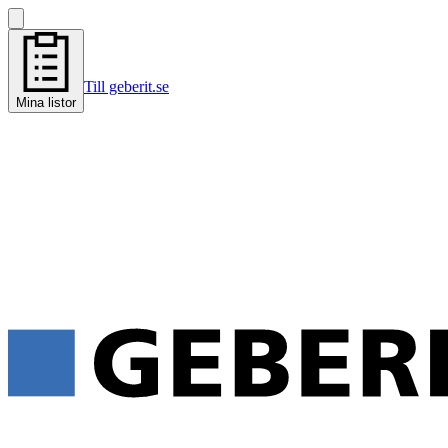
Till geberit.se
Mina listor