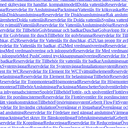
 med skiljevägg för handfat, kompaktmodell
Dolda vattenlås
Reservdelar 
gar
Reservdelar för Anslutningar
Packningar
Vattenlås för köksvaskar
Res
nlås
Diskhoanslutningar
Reservdelar för Diskhoanslutningar
Rak anslutn
tärenheter
Dolda vattenlås
Reservdelar för Dolda vattenlås
Synliga vatten
r tvättställ
Vattenlås
Reservdelar för Vattenlås
Anslutningsböjar
Reservde
ervdelar för Tillbehör
Golvbrunnar och badkar
Duschar
Golvavlopp för 
r för Golvbrunn för dusch
Tillbehör för golvbrunnar
Reservdelar för Til
chkar, d52
Reservdelar för Vattenlås för duschkar, d52
Utan propp för av
vdelar för Vattenlås för badkar, d52
Med vredmanövrering
Reservdelar
ing
Med vredmanövrering och inloppsrör
Reservdelar för Med vredmanö
 inloppsrör
Med PushControl tryckknappsmanövrering
Reservdelar för
r badkar
Reservdelar för Tillbehör för vattenlås för badkar
Anslutningssat
ix
Systemväggar
Reservdelar för Systemväggar
Installationssystem
Reservd
ent för WC
Reservdelar för Element för WC
Tvättställselement
Reservdel
belastningar
Reservdelar för Element för belastningar
Tillbehör
Reservdela
Reservdelar för Toppmonterad
Högmonterad
Reservdelar för Högmonte
 monterad
Tillbehör
Anslutningar
Packningar
Manschetter
Spolventiler
Inb
a inbyggnadscisterner
Spolrör
Tillbehör
Flottör- och spolventiler
Flottörve
iler för porslinscisterner
Reservdelar för Flottörventiler för porslinscister
lätt väggkonstruktion
Tillbehör
Försörjningssystem
Geberit FlowFit
Syst
vdelar för Invändig cirkulation
Övergångar ej löstagbara
Övergångar och
ad anslutning
Reservdelar för Fördelare med gängad anslutning
Värmean
empackningar
Set skruv för flänskopplingar
Förbrukningsmaterial
Geberit
ervdelar för Kopplingar
Reduceringar
Reservdelar för Reduceringar
Öve
ar ej löstagbara
Reservdelar för Övergångar ej löstagbara
Övergångar o