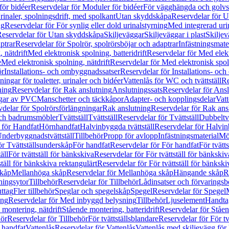
för bidéer
Reservdelar för Moduler för bidéer
För vägghängda och golvs
rinaler, spolningsdrift, med spolkant
Utan skyddskåpa
Reservdelar för 
ng
Reservdelar för För synlig eller dold urinalstyrning
Med integrerad uri
eservdelar för Utan skyddskåpa
Skiljeväggar
Skiljeväggar i plast
Skiljev
ptrar
Reservdelar för Spolrör, spolrörsböjar och adaptrar
Infästningsmate
 nätdrift
Med elektronisk spolning, batteridrift
Reservdelar för Med elektr
e
Med elektronisk spolning, nätdrift
Reservdelar för Med elektronisk spoln
ör
Installations- och ombyggnadssatser
Reservdelar för Installations- oc
ingar för toaletter, urinaler och bidéer
Vattenlås för WC och tvättställ
Re
ning
Reservdelar för Rak anslutning
Anslutningssats
Reservdelar för Ansl
ngar av PVC
Manschetter och täckkåpor
Adapter- och kopplingsdelar
Vatt
delar för Spolrörsförlängningar
Rak anslutning
Reservdelar för Rak ans
 och badrumsmöbler
Tvättställ
Tvättställ
Reservdelar för Tvättställ
Dubbeltvä
 för Handfat
Hörnhandfat
Halvinbyggda tvättställ
Reservdelar för Halvi
Underbyggnadstvättställ
Tillbehör
Propp för avlopp
Infästningsmaterial
Mö
ör Tvättställsunderskåp
För handfat
Reservdelar för För handfat
För tvätts
äll
För tvättställ för bänkskiva
Reservdelar för För tvättställ för bänkskiv
ställ för bänkskiva rektangulärt
Reservdelar för För tvättställ för bänkski
skåp
Mellanhöga skåp
Reservdelar för Mellanhöga skåp
Hängande skåp
R
ningsytor
Tillbehör
Reservdelar för Tillbehör
Lådinsatser och förvaringsb
uttag
Fler tillbehör
Speglar och spegelskåp
Spegel
Reservdelar för Spegel
ing
Reservdelar för Med inbyggd belysning
Tillbehör
Ljuselement
Handta
 montering, nätdrift
Stående montering, batteridrift
Reservdelar för Ståen
hör
Reservdelar för Tillbehör
För tvättställsblandare
Reservdelar för För tv
r handfat
Vattenlås
Reservdelar för Vattenlås
Vattenlås med skiljevägg för