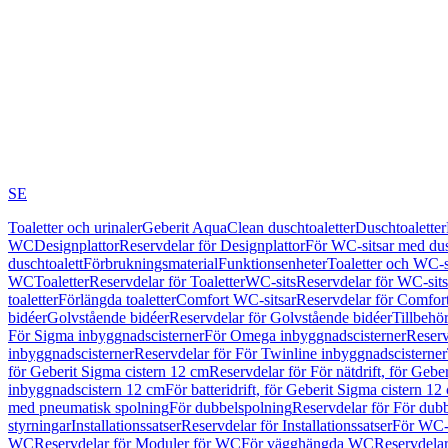
SE
Toaletter och urinaler
Geberit AquaClean duschtoaletter
Duschtoaletter
WC
Designplattor
Reservdelar för Designplattor
För WC-sitsar med du
duschtoalett
Förbrukningsmaterial
Funktionsenheter
Toaletter och WC-s
WC
Toaletter
Reservdelar för Toaletter
WC-sits
Reservdelar för WC-sits
toaletter
Förlängda toaletter
Comfort WC-sitsar
Reservdelar för Comfor
bidéer
Golvstående bidéer
Reservdelar för Golvstående bidéer
Tillbehö
För Sigma inbyggnadscisterner
För Omega inbyggnadscisterner
Reserv
inbyggnadscisterner
Reservdelar för För Twinline inbyggnadscisterner
för Geberit Sigma cistern 12 cm
Reservdelar för För nätdrift, för Gebe
inbyggnadscistern 12 cm
För batteridrift, för Geberit Sigma cistern 12
med pneumatisk spolning
För dubbelspolning
Reservdelar för För dub
styrningar
Installationssatser
Reservdelar för Installationssatser
För WC-s
WC
Reservdelar för Moduler för WC
För vägghängda WC
Reservdela