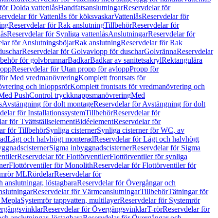
för Dolda vattenlås
Handfatsanslutningar
Reservdelar för
ervdelar för Vattenlås för köksvaskar
Vattenlås
Reservdelar för
ing
Reservdelar för Rak anslutning
Tillbehör
Reservdelar för
lås
Reservdelar för Synliga vattenlås
Anslutningar
Reservdelar för
lar för Anslutningsböjar
Rak anslutning
Reservdelar för Rak
duschar
Reservdelar för Golvavlopp för duschar
Golvränna
Reservdelar
lbehör för golvbrunnar
Badkar
Badkar av sanitetsakryl
Rektangulära
lopp
Reservdelar för Utan propp för avlopp
Propp för
 för Med vredmanövrering
Komplett frontsats för
vrering och inloppsrör
Komplett frontsats för vredmanövrering och
 Med PushControl tryckknappsmanövrering
Med
s
Avstängning för dolt montage
Reservdelar för Avstängning för dolt
elar för Installationssystem
Tillbehör
Reservdelar för
ar för Tvättställselement
Bidéelement
Reservdelar för
r för Tillbehör
Synliga cisterner
Synliga cisterner för WC, av
rad
Lågt och halvhögt monterad
Reservdelar för Lågt och halvhögt
yggnadscisterner
Sigma inbyggnadscisterner
Reservdelar för Sigma
ntiler
Reservdelar för Flottörventiler
Flottörventiler för synliga
ner
Flottörventiler för Monolith
Reservdelar för Flottörventiler för
emrör ML
Rördelar
Reservdelar för
 anslutningar, löstagbara
Reservdelar för Övergångar och
slutningar
Reservdelar för Värmeanslutningar
Tillbehör
Tätningar för
 Mepla
Systemrör tappvatten, multilayer
Reservdelar för Systemrör
rgångsvinklar
Reservdelar för Övergångsvinklar
T-rör
Reservdelar för
ch anslutningar, löstagbara
Reservdelar för Övergångar och