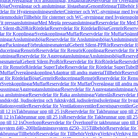
gbara
Övergångar och anslutningar, löstagbara
Reservdelar för Övergånga
Böjar
Övergångar och anslutningar, löstagbara
Genomföringar
Tillbehör 
delar för Hygienspolningsenheter
Cisterner och WC-styrningar med hyg
ygienmoduler
Tillbehör för cisterner och WC-styrningar med hygienspol
t pressanslutningar
Med Mepla pressanslutningar
Reservdelar för Med 
t Silent-db20
Rör
Rördelar
Reservdelar för Rördelar
Böjar
Grenrör
Reservd
ar för Kopplingar
Svetskopplingar
Muffar
Reservdelar för Muffar
Spännk
tningar
Anslutningsböjar
Reservdelar för Anslutningsböjar
Anslutningsri
gar
Packningar
Förbrukningsmaterial
Geberit Silent-PP
Rör
Reservdelar f
educeringar
Rensrör
Reservdelar för Rensrör
Kopplingar
Reservdelar för 
utningar
Reservdelar för Aggregatanslutningar
Anslutningsböjar
Reservd
ngsmaterial
Geberit Silent-Pro
Rör
Reservdelar för Rör
Rördelar
Reservdel
r för Rensrör
Rördelar SuperTube
Reservdelar för Rördelar SuperTube
B
 Muffar
Övergångskoppling
Adaptrar till andra material
Tillbehör
Reservde
ar för Rördelar
Böjar
Grenrör
Reduceringar
Rensrör
Reservdelar för Rens
r
Svetskopplingar
Muffar
Reservdelar för Muffar
Övergångar till andra ma
bussningar
Aggregatanslutningar
Reservdelar för Aggregatanslutningar
An
a anslutningar
Reservdelar för Raka anslutningar
Vattenlås
Reservdelar f
andskydd, ljudisolering och fuktskydd
Ljudisolering
Isoleringar för byg
ilationsventiler
Reservdelar för Ventilationsventiler
Energisparventiler
Ge
ll 12 l/s
Takbrunnar upp till 25 l/s
Reservdelar för Takbrunnar upp till 25
l 12 l/s
Takbrunnar upp till 25 l/s
Reservdelar för Takbrunnar upp till 25 
p till 12 l/s
Överlopp
Reservdelar för Överlopp
För takbrunnar upp till 1
gssystem d40–200
Infästningssystem d250–315
Tillbehör
Reservdelar för 
akbrunnar
Tillbehör
Reservdelar för Tillbehör
Verktyg
Verktyg
Verktyg för