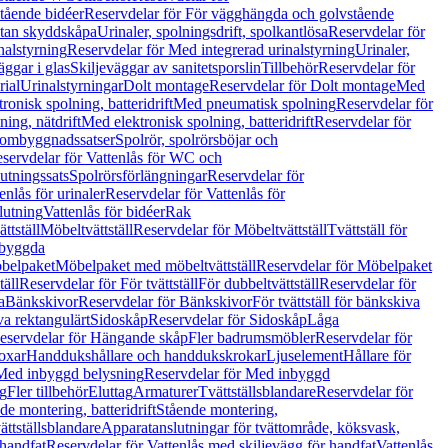
tående bidéer
Reservdelar för För vägghängda och golvstående
Utan skyddskåpa
Urinaler, spolningsdrift, spolkantlösa
Reservdelar för
nalstyrning
Reservdelar för Med integrerad urinalstyrning
Urinaler,
äggar i glas
Skiljeväggar av sanitetsporslin
Tillbehör
Reservdelar för
rial
Urinalstyrningar
Dolt montage
Reservdelar för Dolt montage
Med
onisk spolning, batteridrift
Med pneumatisk spolning
Reservdelar för
ing, nätdrift
Med elektronisk spolning, batteridrift
Reservdelar för
h ombyggnadssatser
Spolrör, spolrörsböjar och
servdelar för Vattenlås för WC och
utningssats
Spolrörsförlängningar
Reservdelar för
enlås för urinaler
Reservdelar för Vattenlås för
lutning
Vattenlås för bidéer
Rak
ttställ
Möbeltvättställ
Reservdelar för Möbeltvättställ
Tvättställ för
nbyggda
belpaket
Möbelpaket med möbeltvättställ
Reservdelar för Möbelpaket
täll
Reservdelar för För tvättställ
För dubbeltvättställ
Reservdelar för
a
Bänkskivor
Reservdelar för Bänkskivor
För tvättställ för bänkskiva
va rektangulärt
Sidoskåp
Reservdelar för Sidoskåp
Låga
eservdelar för Hängande skåp
Fler badrumsmöbler
Reservdelar för
oxar
Handdukshållare och handdukskrokar
Ljuselement
Hållare för
Med inbyggd belysning
Reservdelar för Med inbyggd
g
Fler tillbehör
Eluttag
Armaturer
Tvättställsblandare
Reservdelar för
de montering, batteridrift
Stående montering,
ättställsblandare
Apparatanslutningar för tvättområde, köksvask,
 handfat
Reservdelar för Vattenlås med skiljevägg för handfat
Vattenlås