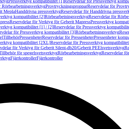
rktyg
Pressverktyg kompatibilitet [1]
Reservdelar för Pressverktyg kompati
r Rörbearbetningsverktyg
Provtryckningsproppar
Reservdelar för Provt
it Mepla
Handdrivna pressverktyg
Reservdelar för Handdrivna pressver
erktyg kompatibilitet [2]
Rörbearbetningsverktyg
Reservdelar för Rörbe
press
Reservdelar för Verktyg för Geberit Mapress
Pressverktyg kompatib
erktyg kompatibilitet [1] / [2]
Reservdelar för Pressverktyg kompatibilitet
vdelar för Pressverktyg kompatibilitet [3]
Rörbearbetningsverktyg
Reser
el
Tillbehör
Pressenheter
Reservdelar för Pressenheter
Pressenheter kompat
erktyg kompatibilitet [2XL]
Reservdelar för Pressverktyg kompatibilite
vdelar för Verktyg för Geberit Silent-db20/Geberit PE
Elsvetsverktyg
Re
Tillbehör för spegelsvetsverktyg
Rörbearbetningsverktyg
Reservdelar fö
erktyg
Fjärrkontroller
Fjärrkontroller