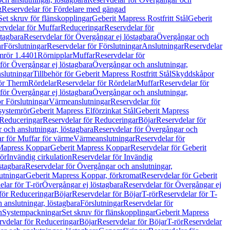
g
Reservdelar för Fördelare med gängad
Set skruv för flänskopplingar
Geberit Mapress Rostfritt Stål
Geberit
rvdelar för Muffar
Reduceringar
Reservdelar för
tagbara
Reservdelar för Övergångar ej löstagbara
Övergångar och
r
Förslutningar
Reservdelar för Förslutningar
Anslutningar
Reservdelar
mrör 1.4401
Rörnipplar
Muffar
Reservdelar för
för Övergångar ej löstagbara
Övergångar och anslutningar,
slutningar
Tillbehör för Geberit Mapress Rostfritt Stål
Skyddskåpor
ör Therm
Rördelar
Reservdelar för Rördelar
Muffar
Reservdelar för
för Övergångar ej löstagbara
Övergångar och anslutningar,
r Förslutningar
Värmeanslutningar
Reservdelar för
 systemrör
Geberit Mapress Elförzinkat Stål
Geberit Mapress
Reduceringar
Reservdelar för Reduceringar
Böjar
Reservdelar för
och anslutningar, löstagbara
Reservdelar för Övergångar och
r för Muffar för värme
Värmeanslutningar
Reservdelar för
Mapress Koppar
Geberit Mapress Koppar
Reservdelar för Geberit
rör
Invändig cirkulation
Reservdelar för Invändig
stagbara
Reservdelar för Övergångar och anslutningar,
utningar
Geberit Mapress Koppar, förkromat
Reservdelar för Geberit
lar för T-rör
Övergångar ej löstagbara
Reservdelar för Övergångar ej
för Reduceringar
Böjar
Reservdelar för Böjar
T-rör
Reservdelar för T-
 anslutningar, löstagbara
Förslutningar
Reservdelar för
n
Systempackningar
Set skruv för flänskopplingar
Geberit Mapress
rvdelar för Reduceringar
Böjar
Reservdelar för Böjar
T-rör
Reservdelar