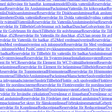
 med skiljevägg för handfat, kompaktmodell
Dolda vattenlås
Reservdelar 
gar
Reservdelar för Anslutningar
Packningar
Vattenlås för köksvaskar
Res
nlås
Diskhoanslutningar
Reservdelar för Diskhoanslutningar
Rak anslutn
tärenheter
Dolda vattenlås
Reservdelar för Dolda vattenlås
Synliga vatten
r tvättställ
Vattenlås
Reservdelar för Vattenlås
Anslutningsböjar
Reservde
ervdelar för Tillbehör
Golvbrunnar och badkar
Duschar
Golvavlopp för 
r för Golvbrunn för dusch
Tillbehör för golvbrunnar
Reservdelar för Til
chkar, d52
Reservdelar för Vattenlås för duschkar, d52
Utan propp för av
vdelar för Vattenlås för badkar, d52
Med vredmanövrering
Reservdelar
ing
Med vredmanövrering och inloppsrör
Reservdelar för Med vredmanö
 inloppsrör
Med PushControl tryckknappsmanövrering
Reservdelar för
r badkar
Reservdelar för Tillbehör för vattenlås för badkar
Anslutningssat
ix
Systemväggar
Reservdelar för Systemväggar
Installationssystem
Reservd
ent för WC
Reservdelar för Element för WC
Tvättställselement
Reservdel
belastningar
Reservdelar för Element för belastningar
Tillbehör
Reservdela
Reservdelar för Toppmonterad
Högmonterad
Reservdelar för Högmonte
 monterad
Tillbehör
Anslutningar
Packningar
Manschetter
Spolventiler
Inb
a inbyggnadscisterner
Spolrör
Tillbehör
Flottör- och spolventiler
Flottörve
iler för porslinscisterner
Reservdelar för Flottörventiler för porslinscister
lätt väggkonstruktion
Tillbehör
Försörjningssystem
Geberit FlowFit
Syst
vdelar för Invändig cirkulation
Övergångar ej löstagbara
Övergångar och
ad anslutning
Reservdelar för Fördelare med gängad anslutning
Värmean
empackningar
Set skruv för flänskopplingar
Förbrukningsmaterial
Geberit
ervdelar för Kopplingar
Reduceringar
Reservdelar för Reduceringar
Öve
ar ej löstagbara
Reservdelar för Övergångar ej löstagbara
Övergångar o