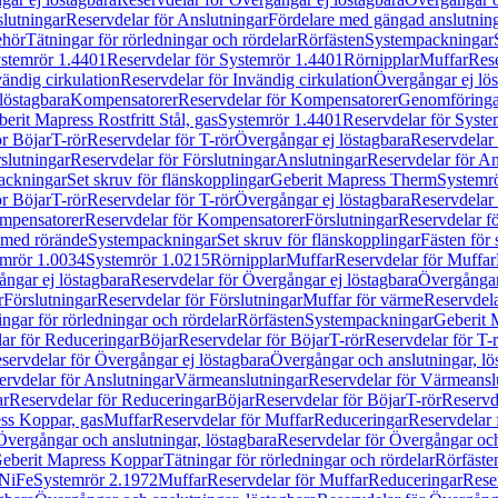
lutningar
Reservdelar för Anslutningar
Fördelare med gängad anslutnin
ehör
Tätningar för rörledningar och rördelar
Rörfästen
Systempackningar
stemrör 1.4401
Reservdelar för Systemrör 1.4401
Rörnipplar
Muffar
Rese
vändig cirkulation
Reservdelar för Invändig cirkulation
Övergångar ej lös
löstagbara
Kompensatorer
Reservdelar för Kompensatorer
Genomföringa
erit Mapress Rostfritt Stål, gas
Systemrör 1.4401
Reservdelar för Syste
ör Böjar
T-rör
Reservdelar för T-rör
Övergångar ej löstagbara
Reservdelar 
slutningar
Reservdelar för Förslutningar
Anslutningar
Reservdelar för An
ackningar
Set skruv för flänskopplingar
Geberit Mapress Therm
Systemr
ör Böjar
T-rör
Reservdelar för T-rör
Övergångar ej löstagbara
Reservdelar 
mpensatorer
Reservdelar för Kompensatorer
Förslutningar
Reservdelar fö
med rörände
Systempackningar
Set skruv för flänskopplingar
Fästen för
mrör 1.0034
Systemrör 1.0215
Rörnipplar
Muffar
Reservdelar för Muffar
ngar ej löstagbara
Reservdelar för Övergångar ej löstagbara
Övergångar 
r
Förslutningar
Reservdelar för Förslutningar
Muffar för värme
Reservdela
ingar för rörledningar och rördelar
Rörfästen
Systempackningar
Geberit 
ar för Reduceringar
Böjar
Reservdelar för Böjar
T-rör
Reservdelar för T-
servdelar för Övergångar ej löstagbara
Övergångar och anslutningar, lö
ervdelar för Anslutningar
Värmeanslutningar
Reservdelar för Värmeansl
ar
Reservdelar för Reduceringar
Böjar
Reservdelar för Böjar
T-rör
Reservde
ess Koppar, gas
Muffar
Reservdelar för Muffar
Reduceringar
Reservdelar 
Övergångar och anslutningar, löstagbara
Reservdelar för Övergångar och
 Geberit Mapress Koppar
Tätningar för rörledningar och rördelar
Rörfäste
uNiFe
Systemrör 2.1972
Muffar
Reservdelar för Muffar
Reduceringar
Rese