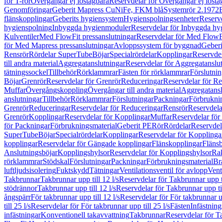
för T-rör
Övergångar ej löstagbara
Reservdelar för Övergångar ej lösta
Genomföringar
Geberit Mapress CuNiFe, FKM blå
Systemrör 2.1972
flänskopplingar
Geberits hygiensystem
Hygienspolningsenheter
Reserv
hygienspolning
Inbyggda hygienmoduler
Reservdelar för Inbyggda h
Kulventiler
Med FlowFit pressanslutningar
Reservdelar för Med FlowFi
för Med Mapress pressanslutningar
Avloppssystem för byggnad
Geberi
Rensrör
Rördelar SuperTube
Böjar
Specialrördelar
Kopplingar
Reservdel
till andra material
Aggregatanslutningar
Reservdelar för Aggregatanslu
tätningssockel
Tillbehör
Rörklammrar
Fästen för rörklammrar
Förslutnin
Böjar
Grenrör
Reservdelar för Grenrör
Reduceringar
Reservdelar för R
Muffar
Övergångskoppling
Övergångar till andra material
Aggregatansl
anslutningar
Tillbehör
Rörklammrar
Förslutningar
Packningar
Förbrukni
Grenrör
Reduceringar
Reservdelar för Reduceringar
Rensrör
Reservdela
Grenrör
Kopplingar
Reservdelar för Kopplingar
Muffar
Reservdelar för
för Packningar
Förbrukningsmaterial
Geberit PE
Rör
Rördelar
Reservdel
SuperTube
Böjar
Specialrördelar
Kopplingar
Reservdelar för Kopplinga
kopplingar
Reservdelar för Gängade kopplingar
Flänskopplingar
Fläns
Anslutningsböjar
Kopplingshylsor
Reservdelar för Kopplingshylsor
Rak
rörklammrar
Stödskal
Förslutningar
Packningar
Förbrukningsmaterial
Br
luftljudsisolering
Fuktskydd
Tätningar
Ventilationsventil för avlopp
Vent
Takbrunnar
Takbrunnar upp till 12 l/s
Reservdelar för Takbrunnar upp ti
stödrännor
Takbrunnar upp till 12 l/s
Reservdelar för Takbrunnar upp til
ångspärr
För takbrunnar upp till 12 l/s
Reservdelar för För takbrunnar up
till 25 l/s
Reservdelar för För takbrunnar upp till 25 l/s
Fästen
Infästnin
infästningar
Konventionell takavvattning
Takbrunnar
Reservdelar för T