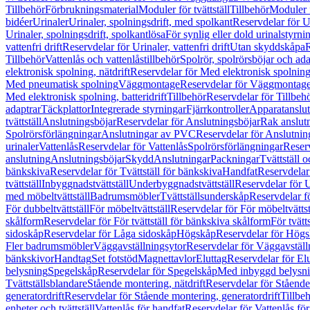
Tillbehör
Förbrukningsmaterial
Moduler för tvättställ
Tillbehör
Moduler 
bidéer
Urinaler
Urinaler, spolningsdrift, med spolkant
Reservdelar för U
Urinaler, spolningsdrift, spolkantlösa
För synlig eller dold urinalstyrni
vattenfri drift
Reservdelar för Urinaler, vattenfri drift
Utan skyddskåpa
R
Tillbehör
Vattenlås och vattenlåstillbehör
Spolrör, spolrörsböjar och ada
elektronisk spolning, nätdrift
Reservdelar för Med elektronisk spolning,
Med pneumatisk spolning
Väggmontage
Reservdelar för Väggmontag
Med elektronisk spolning, batteridrift
Tillbehör
Reservdelar för Tillbeh
adaptrar
Täckplattor
Integrerade styrningar
Fjärrkontroller
Apparatanslutn
tvättställ
Anslutningsböjar
Reservdelar för Anslutningsböjar
Rak anslut
Spolrörsförlängningar
Anslutningar av PVC
Reservdelar för Anslutni
urinaler
Vattenlås
Reservdelar för Vattenlås
Spolrörsförlängningar
Reserv
anslutning
Anslutningsböjar
Skydd
Anslutningar
Packningar
Tvättställ
bänkskiva
Reservdelar för Tvättställ för bänkskiva
Handfat
Reservdelar
tvättställ
Inbyggnadstvättställ
Underbyggnadstvättställ
Reservdelar för 
med möbeltvättställ
Badrumsmöbler
Tvättställsunderskåp
Reservdelar f
För dubbeltvättställ
För möbeltvättställ
Reservdelar för För möbeltvättst
skålform
Reservdelar för För tvättställ för bänkskiva skålform
För tvätt
sidoskåp
Reservdelar för Låga sidoskåp
Högskåp
Reservdelar för Hög
Fler badrumsmöbler
Väggavställningsytor
Reservdelar för Väggavställ
bänkskivor
Handtag
Set fotstöd
Magnettavlor
Eluttag
Reservdelar för El
belysning
Spegelskåp
Reservdelar för Spegelskåp
Med inbyggd belysn
Tvättställsblandare
Stående montering, nätdrift
Reservdelar för Stående
generatordrift
Reservdelar för Stående montering, generatordrift
Tillbe
enheter och tvättställ
Vattenlås för handfat
Reservdelar för Vattenlås fö