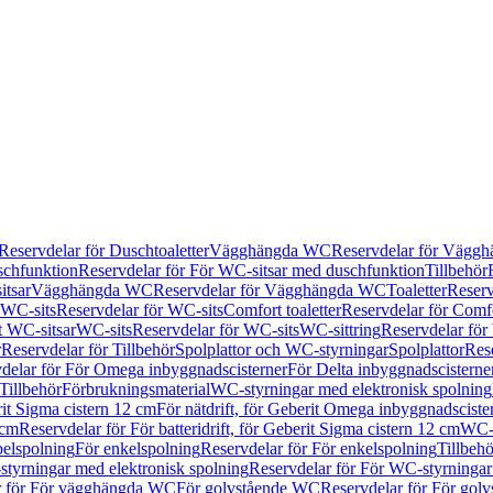
Reservdelar för Duschtoaletter
Vägghängda WC
Reservdelar för Vägg
schfunktion
Reservdelar för För WC-sitsar med duschfunktion
Tillbehör
itsar
Vägghängda WC
Reservdelar för Vägghängda WC
Toaletter
Reserv
WC-sits
Reservdelar för WC-sits
Comfort toaletter
Reservdelar för Comfo
t WC-sitsar
WC-sits
Reservdelar för WC-sits
WC-sittring
Reservdelar för
r
Reservdelar för Tillbehör
Spolplattor och WC-styrningar
Spolplattor
Rese
delar för För Omega inbyggnadscisterner
För Delta inbyggnadscisterne
Tillbehör
Förbrukningsmaterial
WC-styrningar med elektronisk spolning
rit Sigma cistern 12 cm
För nätdrift, för Geberit Omega inbyggnadscist
 cm
Reservdelar för För batteridrift, för Geberit Sigma cistern 12 cm
WC-s
belspolning
För enkelspolning
Reservdelar för För enkelspolning
Tillbeh
tyrningar med elektronisk spolning
Reservdelar för För WC-styrningar
r för För vägghängda WC
För golvstående WC
Reservdelar för För gol