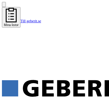
Till geberit.se
Mina listor