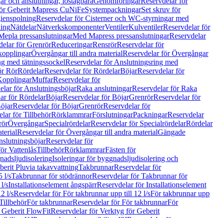
r och anslutningar, löstagbara
Genomföringar
Reservdelar för
för Geberit Mapress CuNiFe
Systempackningar
Set skruv för
ienspolning
Reservdelar för Cisterner och WC-styrningar med
ning
Nätdelar
Nätverkskomponenter
Ventiler
Kulventiler
Reservdelar för
Mepla pressanslutningar
Med Mapress pressanslutningar
Reservdelar
elar för Grenrör
Reduceringar
Rensrör
Reservdelar för
opplingar
Övergångar till andra material
Reservdelar för Övergångar
ng med tätningssockel
Reservdelar för Anslutningsring med
ör Rör
Rördelar
Reservdelar för Rördelar
Böjar
Reservdelar för
Kopplingar
Muffar
Reservdelar för
elar för Anslutningsböjar
Raka anslutningar
Reservdelar för Raka
ar för Rördelar
Böjar
Reservdelar för Böjar
Grenrör
Reservdelar för
öjar
Reservdelar för Böjar
Grenrör
Reservdelar för
lar för Tillbehör
Rörklammrar
Förslutningar
Packningar
Reservdelar
rör
Övergångar
Specialrördelar
Reservdelar för Specialrördelar
Rördelar
terial
Reservdelar för Övergångar till andra material
Gängade
slutningsböjar
Reservdelar för
ör Vattenlås
Tillbehör
Rörklammrar
Fästen för
gnadsljudisolering
Isoleringar för byggnadsljudisolering och
berit Pluvia takavvattning
Takbrunnar
Reservdelar för
 l/s
Takbrunnar för stödrännor
Reservdelar för Takbrunnar för
l/s
Installationselement ångspärr
Reservdelar för Installationselement
2 l/s
Reservdelar för För takbrunnar upp till 12 l/s
För takbrunnar upp
Tillbehör
För takbrunnar
Reservdelar för För takbrunnar
För
 Geberit FlowFit
Reservdelar för Verktyg för Geberit