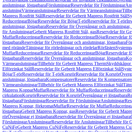
anslutningar, löstagbara
Förslutningar
Reservdelar för Förslutningar
Ans
anslutning
Värmeanslutningar
Reservdelar för Värmeanslutningar
Tillb
Mapress Rostfritt Stål
Reservdelar för Geberit Mapress Rostfritt Stål
Sy
Reduceringar
Böjar
Reservdelar för Böjar
T-rör
Reservdelar för T-rör
In
anslutningar, löstagbara
Reservdelar för Övergångar och anslutningar, 
för Anslutningar
Geberit Mapress Rostfritt Stål, gas
Reservdelar för Geb
Muffar
Reduceringar
Reservdelar för Reduceringar
Böjar
Reservdelar f
löstagbara
Reservdelar för Övergångar och anslutningar, löstagbara
För
med rörände
Tätningar för rörledningar och rördelar
Rörfästen
Systemp
Muffar
Reduceringar
Reservdelar för Reduceringar
Böjar
Reservdelar f
löstagbara
Reservdelar för Övergångar och anslutningar, löstagbara
Ko
Värmeanslutningar
Tillbehör för Geberit Mapress Therm
Skyddskåpor 
Elförzinkat Stål
Reservdelar för Geberit Mapress Elförzinkat Stål
Syste
Böjar
T-rör
Reservdelar för T-rör
Korsrör
Reservdelar för Korsrör
Övergå
anslutningar, löstagbara
Kompensatorer
Reservdelar för Kompensatore
Värmeanslutningar
Tillbehör för Geberit Mapress Elförzinkat Stål
Tätn
Mapress Koppar
Muffar
Reservdelar för Muffar
Reduceringar
Reservdel
cirkulation
Korsrör
Reservdelar för Korsrör
Övergångar ej löstagbara
Re
löstagbara
Förslutningar
Reservdelar för Förslutningar
Anslutningar
Res
Mapress Koppar, förkromat
Muffar
Reservdelar för Muffar
Reducering
löstagbara
Geberit Mapress Koppar, gas
Reservdelar för Geberit Mapr
rör
Övergångar ej löstagbara
Reservdelar för Övergångar ej löstagbara
Förslutningar
Anslutningar
Reservdelar för Anslutningar
Tillbehör för
CuNiFe
Geberit Mapress CuNiFe
Reservdelar för Geberit Mapress C