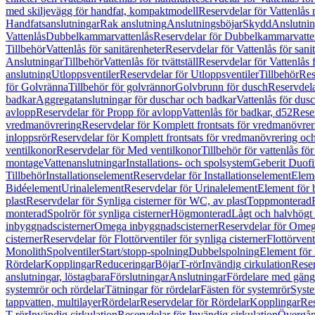
med skiljevägg för handfat, kompaktmodell
Reservdelar för Vattenlås
Handfatsanslutningar
Rak anslutning
Anslutningsböjar
Skydd
Anslutnin
Vattenlås
Dubbelkammarvattenlås
Reservdelar för Dubbelkammarvatte
Tillbehör
Vattenlås för sanitärenheter
Reservdelar för Vattenlås för sani
Anslutningar
Tillbehör
Vattenlås för tvättställ
Reservdelar för Vattenlås fö
anslutning
Utloppsventiler
Reservdelar för Utloppsventiler
Tillbehör
Res
för Golvränna
Tillbehör för golvrännor
Golvbrunn för dusch
Reservdela
badkar
Aggregatanslutningar för duschar och badkar
Vattenlås för dus
avlopp
Reservdelar för Propp för avlopp
Vattenlås för badkar, d52
Reser
vredmanövrering
Reservdelar för Komplett frontsats för vredmanövrer
inloppsrör
Reservdelar för Komplett frontsats för vredmanövrering och
ventilkonor
Reservdelar för Med ventilkonor
Tillbehör för vattenlås fö
montage
Vattenanslutningar
Installations- och spolsystem
Geberit Duof
Tillbehör
Installationselement
Reservdelar för Installationselement
Elem
Bidéelement
Urinalelement
Reservdelar för Urinalelement
Element för 
plast
Reservdelar för Synliga cisterner för WC, av plast
Toppmonterad
monterad
Spolrör för synliga cisterner
Högmonterad
Lågt och halvhögt
inbyggnadscisterner
Omega inbyggnadscisterner
Reservdelar för Omeg
cisterner
Reservdelar för Flottörventiler för synliga cisterner
Flottörvent
Monolith
Spolventiler
Start/stopp-spolning
Dubbelspolning
Element för 
Rördelar
Kopplingar
Reduceringar
Böjar
T-rör
Invändig cirkulation
Reser
anslutningar, löstagbara
Förslutningar
Anslutningar
Fördelare med gäng
systemrör och rördelar
Tätningar för rördelar
Fästen för systemrör
Syst
tappvatten, multilayer
Rördelar
Reservdelar för Rördelar
Kopplingar
Res
T-rör
Invändig cirkulation
Reservdelar för Invändig cirkulation
Övergång