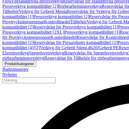
FlowFit
Handdrivna pressverktyg
Reservdelar för Handdrivna pressve
Pressverktyg kompatibilitet [2]
Rörbearbetningsverktyg
Reservdelar fö
Tillbehör
Verktyg för Geberit Mepla
Reservdelar för Verktyg för Geber
kompatibilitet [1]
Pressverktyg kompatibilitet [2]
Reservdelar för Pressv
Provtryckningsproppar
Kontrollmedel
Tillbehör
Verktyg för Geberit Ma
kompatibilitet [2]
Reservdelar för Pressverktyg kompatibilitet [2]
Pressv
Pressverktyg kompatibilitet [2XL]
Pressverktyg kompatibilitet [3]
Reser
för Provtryckningsproppar
Kontrollmedel
Reservdelar för Kontrollmed
kompatibilitet [2]
Reservdelar för Pressenheter kompatibilitet [2]
Pressv
kompatibilitet [4]/[2]
Verktyg för Geberit Silent-db20/Geberit PE
Reser
Elsvetsverktyg
Spegelsvetsverktyg
Reservdelar för Spegelsvetsverktyg
rörbearbetningsverktyg
Reservdelar för Tillbehör för rörbearbetningsv
Produktkategorier
Badrumsserier
Nyheter