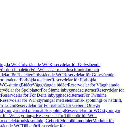
hängda WC
Golvstående WC
Reservdelar för Golvstående
För duschtoaletter
För WC-sitsar med duschfunktion och
delar för Toaletter
Golvstående WC
Reservdelar för Golvstående
rt toaletter
Förhöjda toaletter
Reservdelar för Förhöjda
 WC-sittring
Bidéer
Vägghängda bidéer
Reservdelar för Vägghängda
rvdelar för Spolplattor
För Sigma inbyggnadscisterner
Reservdelar för
r
Reservdelar för För Delta inbyggnadscisterner
För Twinline
Reservdelar för WC-styrningar med elektronisk spolning
För nätdrift,
ern 12 cm
Reservdelar för För nätdrift, för Geberit Omega
tyrningar med pneumatisk spolning
Reservdelar för WC-styrningar
ör för WC-styrningar
Reservdelar för Tillbehör för WC-
 med elektronisk spolning
Geberit Monolith moduler
Moduler för
vstående WC
Tillbehör
Reservdelar för