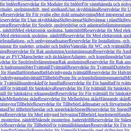
för bidéer
Reservdelar för Moduler för bidéer
För vägghängda och golvs
rinaler, spolningsdrift, med spolkant
Utan skyddskåpa
Reservdelar för 
ng
Reservdelar för För synlig eller dold urinalstyrning
Med integrerad uri
eservdelar för Utan skyddskåpa
Skiljeväggar
Skiljeväggar i plast
Skiljev
ptrar
Reservdelar för Spolrör, spolrörsböjar och adaptrar
Infästningsmate
 nätdrift
Med elektronisk spolning, batteridrift
Reservdelar för Med elektr
e
Med elektronisk spolning, nätdrift
Reservdelar för Med elektronisk spoln
ör
Installations- och ombyggnadssatser
Reservdelar för Installations- oc
ingar för toaletter, urinaler och bidéer
Vattenlås för WC och tvättställ
Re
ning
Reservdelar för Rak anslutning
Anslutningssats
Reservdelar för Ansl
ngar av PVC
Manschetter och täckkåpor
Adapter- och kopplingsdelar
Vatt
delar för Spolrörsförlängningar
Rak anslutning
Reservdelar för Rak ans
 och badrumsmöbler
Tvättställ
Tvättställ
Reservdelar för Tvättställ
Dubbeltvä
 för Handfat
Hörnhandfat
Halvinbyggda tvättställ
Reservdelar för Halvi
Underbyggnadstvättställ
Tillbehör
Propp för avlopp
Infästningsmaterial
Mö
ör Tvättställsunderskåp
För handfat
Reservdelar för För handfat
För tvätts
äll
För tvättställ för bänkskiva
Reservdelar för För tvättställ för bänkskiv
ställ för bänkskiva rektangulärt
Reservdelar för För tvättställ för bänkski
skåp
Mellanhöga skåp
Reservdelar för Mellanhöga skåp
Hängande skåp
R
ningsytor
Tillbehör
Reservdelar för Tillbehör
Lådinsatser och förvaringsb
uttag
Fler tillbehör
Speglar och spegelskåp
Spegel
Reservdelar för Spegel
ing
Reservdelar för Med inbyggd belysning
Tillbehör
Ljuselement
Handta
 montering, nätdrift
Stående montering, batteridrift
Reservdelar för Ståen
hör
Reservdelar för Tillbehör
För tvättställsblandare
Reservdelar för För tv
r handfat
Vattenlås
Reservdelar för Vattenlås
Vattenlås med skiljevägg för