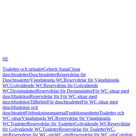
SE
Toaletter och urinaler
Geberit AquaClean
duschtoaletter
Duschtoaletter
Reservdelar för
Duschtoaletter
Vägghängda WC
Reservdelar för Vägghängda
WC
Golvstående WC
Reservdelar för Golvstående
WC
Designplattor
Reservdelar för Designplattor
För WC-sitsar med
duschfunktion
Reservdelar för För WC-sitsar med
duschfunktion
Tillbehör
För duschtoaletter
För WC-sitsar med
duschfunktion och
duschtoalett
Förbrukningsmaterial
Funktionsenheter
Toaletter och
WC-sitsar
Vägghängda WC
Reservdelar för Vägghängda
WC
Toaletter
Reservdelar för Toaletter
Golvstående WC
Reservdelar
för Golvstående WC
Toaletter
Reservdelar för Toaletter
WC-
sits
Reservdelar för WC-sits
WC-sits
Reservdelar för WC-sits
Comfort