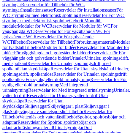
styrningar
Reservdelar för Tillbehör för WC-
styrningar
Installationssatser
Reservdelar för Installationssatser
För
WC-styrningar med elektronisk spolning
Reservdelar för För WC-
styrningar med elektronisk spolning
Geberit Monolith
moduler
Moduler för WC
Reservdelar för Moduler för WC
För
vägghängda WC
Reservdelar för För vägghängda WC
För
golvstående WC
Reservdelar för För golvstående
WC
Tillbehör
Reservdelar för Tillbehör
Förbrukningsmaterial
Moduler
för tvättställ
Tillbehör
Moduler för bidéer
Reservdelar för Moduler för
bidéer
För vägghängda och golvstående bidéer
Reservdelar för För
vägghängda och golvstående bidéer
Urinaler
Urinaler, spolningsdrift,
med spolkant
Reservdelar för Urinaler, spolningsdrift, med
spolkant
Utan skyddskåpa
Reservdelar för Utan skyddskåpa
Urinaler,
spolningsdrift, spolkantlösa
Reservdelar för Urinaler, spolningsdrift,
spolkantlösa
För synlig eller dold urinalstyrning
Reservdelar för För
synlig eller dold urinalstyrning
Med integrerad
urinalstyrning
Reservdelar för Med integrerad urinalstyrning
Urinaler,
vattenfri drift
Reservdelar för Urinaler, vattenfri drift
Utan
skyddskåpa
Reservdelar för Utan
skyddskåpa
Skiljeväggar
Skiljeväggar i plast
Skiljeväggar i
glas
Skiljeväggar av sanitetsporslin
Tillbehör
Reservdelar för
Tillbehör
Vattenlås och vattenlåstillbehör
Spolrör, spolrörsböjar och
adaptrar
Reservdelar för Spolrör, spolrörsböjar och
adaptrar
Infästningsmaterial
Urinalstyrningar
Dolt
montage
Reservdelar för Dolt montage
Med elektronisk spolning,