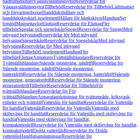
badrumsmöbler
Väggavställningsytor
Reservdelar för
Väggavställningsytor
Tillbehör
Reservdelar för Tillbehör
Lådinsatser
och förvaringsboxar
Handdukshållare och
handdukskrokar
Ljuselement
Hållare för bänkskivor
Handtag
Set
fotstöd
Magnettavlor
Eluttag
Reservdelar för Eluttag
Fler
tillbehör
Speglar och spegelskåp
Spegel
Reservdelar för Spegel
Med
inbyggd belysning
Reservdelar för Med inbyggd
belysning
Spegelskåp
Reservdelar för Spegelskåp
Med inbyggd
belysning
Reservdelar för Med inbyggd
belysning
Tillbehör
Ljuselement
Handtag
Fler
tillbehör
Eluttag
Armaturer
Tvättställsblandare
Reservdelar för
Tvättställsblandare
Stående montering, nätdrift
Reservdelar för
Stående montering, nätdrift
Stående montering,
batteridrift
Reservdelar för Stående montering, batteridrift
Stående
montering, generatordrift
Reservdelar för Stående montering,
generatordrift
Tillbehör
Reservdelar för Tillbehör
För
tvättställsblandare
Reservdelar för För
tvättställsblandare
Apparatanslutningar för tvättområde, köksvask,
enheter och tvättställ
Vattenlås för handfat
Reservdelar för Vattenlås
för handfat
Vattenlås
Reservdelar för Vattenlås
Vattenlås med
skiljevägg för handfat
Reservdelar för Vattenlås med skiljevägg för
handfat
Vattenlås med skiljevägg för handfat,
kompaktmodell
Reservdelar för Vattenlås med skiljevägg för handfat,
kompaktmodell
Dolda vattenlås
Reservdelar för Dolda
vattenlås
Handfatsanslutningar
Reservdelar för