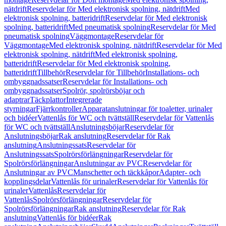
nätdrift
Reservdelar för Med elektronisk spolning, nätdrift
Med
elektronisk spolning, batteridrift
Reservdelar för Med elektronisk
spolning, batteridrift
Med pneumatisk spolning
Reservdelar för Med
pneumatisk spolning
Väggmontage
Reservdelar för
Väggmontage
Med elektronisk spolning, nätdrift
Reservdelar för Med
elektronisk spolning, nätdrift
Med elektronisk spolning,
batteridrift
Reservdelar för Med elektronisk spolning,
batteridrift
Tillbehör
Reservdelar för Tillbehör
Installations- och
ombyggnadssatser
Reservdelar för Installations- och
ombyggnadssatser
Spolrör, spolrörsböjar och
adaptrar
Täckplattor
Integrerade
styrningar
Fjärrkontroller
Apparatanslutningar för toaletter, urinaler
och bidéer
Vattenlås för WC och tvättställ
Reservdelar för Vattenlås
för WC och tvättställ
Anslutningsböjar
Reservdelar för
Anslutningsböjar
Rak anslutning
Reservdelar för Rak
anslutning
Anslutningssats
Reservdelar för
Anslutningssats
Spolrörsförlängningar
Reservdelar för
Spolrörsförlängningar
Anslutningar av PVC
Reservdelar för
Anslutningar av PVC
Manschetter och täckkåpor
Adapter- och
kopplingsdelar
Vattenlås för urinaler
Reservdelar för Vattenlås för
urinaler
Vattenlås
Reservdelar för
Vattenlås
Spolrörsförlängningar
Reservdelar för
Spolrörsförlängningar
Rak anslutning
Reservdelar för Rak
anslutning
Vattenlås för bidéer
Rak