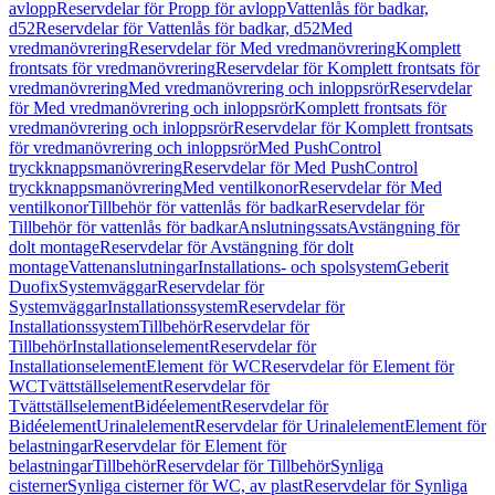
avlopp
Reservdelar för Propp för avlopp
Vattenlås för badkar,
d52
Reservdelar för Vattenlås för badkar, d52
Med
vredmanövrering
Reservdelar för Med vredmanövrering
Komplett
frontsats för vredmanövrering
Reservdelar för Komplett frontsats för
vredmanövrering
Med vredmanövrering och inloppsrör
Reservdelar
för Med vredmanövrering och inloppsrör
Komplett frontsats för
vredmanövrering och inloppsrör
Reservdelar för Komplett frontsats
för vredmanövrering och inloppsrör
Med PushControl
tryckknappsmanövrering
Reservdelar för Med PushControl
tryckknappsmanövrering
Med ventilkonor
Reservdelar för Med
ventilkonor
Tillbehör för vattenlås för badkar
Reservdelar för
Tillbehör för vattenlås för badkar
Anslutningssats
Avstängning för
dolt montage
Reservdelar för Avstängning för dolt
montage
Vattenanslutningar
Installations- och spolsystem
Geberit
Duofix
Systemväggar
Reservdelar för
Systemväggar
Installationssystem
Reservdelar för
Installationssystem
Tillbehör
Reservdelar för
Tillbehör
Installationselement
Reservdelar för
Installationselement
Element för WC
Reservdelar för Element för
WC
Tvättställselement
Reservdelar för
Tvättställselement
Bidéelement
Reservdelar för
Bidéelement
Urinalelement
Reservdelar för Urinalelement
Element för
belastningar
Reservdelar för Element för
belastningar
Tillbehör
Reservdelar för Tillbehör
Synliga
cisterner
Synliga cisterner för WC, av plast
Reservdelar för Synliga