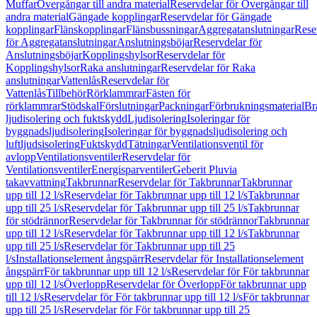
Muffar
Övergångar till andra material
Reservdelar för Övergångar till
andra material
Gängade kopplingar
Reservdelar för Gängade
kopplingar
Flänskopplingar
Flänsbussningar
Aggregatanslutningar
Rese
för Aggregatanslutningar
Anslutningsböjar
Reservdelar för
Anslutningsböjar
Kopplingshylsor
Reservdelar för
Kopplingshylsor
Raka anslutningar
Reservdelar för Raka
anslutningar
Vattenlås
Reservdelar för
Vattenlås
Tillbehör
Rörklammrar
Fästen för
rörklammrar
Stödskal
Förslutningar
Packningar
Förbrukningsmaterial
Br
ljudisolering och fuktskydd
Ljudisolering
Isoleringar för
byggnadsljudisolering
Isoleringar för byggnadsljudisolering och
luftljudsisolering
Fuktskydd
Tätningar
Ventilationsventil för
avlopp
Ventilationsventiler
Reservdelar för
Ventilationsventiler
Energisparventiler
Geberit Pluvia
takavvattning
Takbrunnar
Reservdelar för Takbrunnar
Takbrunnar
upp till 12 l/s
Reservdelar för Takbrunnar upp till 12 l/s
Takbrunnar
upp till 25 l/s
Reservdelar för Takbrunnar upp till 25 l/s
Takbrunnar
för stödrännor
Reservdelar för Takbrunnar för stödrännor
Takbrunnar
upp till 12 l/s
Reservdelar för Takbrunnar upp till 12 l/s
Takbrunnar
upp till 25 l/s
Reservdelar för Takbrunnar upp till 25
l/s
Installationselement ångspärr
Reservdelar för Installationselement
ångspärr
För takbrunnar upp till 12 l/s
Reservdelar för För takbrunnar
upp till 12 l/s
Överlopp
Reservdelar för Överlopp
För takbrunnar upp
till 12 l/s
Reservdelar för För takbrunnar upp till 12 l/s
För takbrunnar
upp till 25 l/s
Reservdelar för För takbrunnar upp till 25