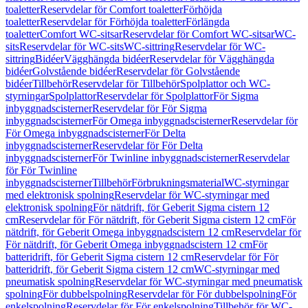
toaletter
Reservdelar för Comfort toaletter
Förhöjda
toaletter
Reservdelar för Förhöjda toaletter
Förlängda
toaletter
Comfort WC-sitsar
Reservdelar för Comfort WC-sitsar
WC-
sits
Reservdelar för WC-sits
WC-sittring
Reservdelar för WC-
sittring
Bidéer
Vägghängda bidéer
Reservdelar för Vägghängda
bidéer
Golvstående bidéer
Reservdelar för Golvstående
bidéer
Tillbehör
Reservdelar för Tillbehör
Spolplattor och WC-
styrningar
Spolplattor
Reservdelar för Spolplattor
För Sigma
inbyggnadscisterner
Reservdelar för För Sigma
inbyggnadscisterner
För Omega inbyggnadscisterner
Reservdelar för
För Omega inbyggnadscisterner
För Delta
inbyggnadscisterner
Reservdelar för För Delta
inbyggnadscisterner
För Twinline inbyggnadscisterner
Reservdelar
för För Twinline
inbyggnadscisterner
Tillbehör
Förbrukningsmaterial
WC-styrningar
med elektronisk spolning
Reservdelar för WC-styrningar med
elektronisk spolning
För nätdrift, för Geberit Sigma cistern 12
cm
Reservdelar för För nätdrift, för Geberit Sigma cistern 12 cm
För
nätdrift, för Geberit Omega inbyggnadscistern 12 cm
Reservdelar för
För nätdrift, för Geberit Omega inbyggnadscistern 12 cm
För
batteridrift, för Geberit Sigma cistern 12 cm
Reservdelar för För
batteridrift, för Geberit Sigma cistern 12 cm
WC-styrningar med
pneumatisk spolning
Reservdelar för WC-styrningar med pneumatisk
spolning
För dubbelspolning
Reservdelar för För dubbelspolning
För
enkelspolning
Reservdelar för För enkelspolning
Tillbehör för WC-