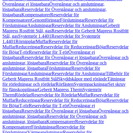
Övergångar ej löstagbara
Övergångar och anslutningar,
löstagbara
Reservdelar för Övergångar och anslutningar,
löstagbara
Kompensatorer
Reservdelar för
Kompensatorer
Genomföringar
Förslutningar
Reservdelar för
Förslutningar
Anslutningar
Reservdelar för Anslutningar
Geberit
Mapress Rostfritt Stål, gas
Reservdelar för Geberit Mapress Rostfritt
Stål, gas
Systemrör 1.4401
Reservdelar för Systemrör
1.4401
Rörnipplar
Muffar
Reservdelar för
Muffar
Reduceringar
Reservdelar för Reduceringar
Böjar
Reservdelar
för Böjar
T-rör
Reservdelar för T-rör
Övergångar ej
löstagbara
Reservdelar för Övergångar ej löstagbara
Övergångar och
anslutningar, löstagbara
Reservdelar för Övergångar och
anslutningar, löstagbara
Förslutningar
Reservdelar för
Förslutningar
Anslutningar
Reservdelar för Anslutningar
Tillbehör för
Geberit Mapress Rostfritt Stål
Skyddskåpor med rörände
Tätningar
för rörledningar och rördelar
Rörfästen
Systempackningar
Set skruv
för flänskopplingar
Geberit Mapress Therm
Systemrör
Therm
Rördelar
Reservdelar för Rördelar
Muffar
Reservdelar för
Muffar
Reduceringar
Reservdelar för Reduceringar
Böjar
Reservdelar
för Böjar
T-rör
Reservdelar för T-rör
Övergångar ej
löstagbara
Reservdelar för Övergångar ej löstagbara
Övergångar och
anslutningar, löstagbara
Reservdelar för Övergångar och
anslutningar, löstagbara
Kompensatorer
Reservdelar för
Kompensatorer
Förslutningar
Reservdelar för
Förslutningar
Värmeanslutningar
Reservdelar för