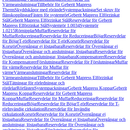
Värmeanslutningar
Tillbehör för Geberit Mapress
Therm
Skyddskåpor med rörände
Systempackningar
Set skruv för
flänskopplingar
Fästen för systemrör
Geberit Mapress Elförzinkat
Stål
Geberit Mapress Elförzinkat Stål
Reservdelar för Geberit
Mapress Elförzinkat Stål
Systemrör 1.0034
Systemrör
1.0215
Rörnipplar
Muffar
Reservdelar för
Muffar
Reduceringar
Reservdelar för Reduceringar
Böjar
Reservdelar
för Böjar
T-rör
Reservdelar för T-rör
Korsrör
Reservdelar för
Korsrör
Övergångar ej löstagbara
Reservdelar för Övergångar ej
löstagbara
Övergångar och anslutningar, löstagbara
Reservdelar för
Övergångar och anslutningar, löstagbara
Kompensatorer
Reservdelar
för Kompensatorer
Förslutningar
Reservdelar för Förslutningar
Muffar
för värme
Reservdelar för Muffar för
värme
Värmeanslutningar
Reservdelar för
Värmeanslutningar
Tillbehör för Geberit Mapress Elförzinkat
Stål
Tätningar för rörledningar och
rördelar
Rörfästen
Systempackningar
Geberit Mapress Koppar
Geberit
Mapress Koppar
Reservdelar för Geberit Mapress
Koppar
Muffar
Reservdelar för Muffar
Reduceringar
Reservdelar för
Reduceringar
Böjar
Reservdelar för Böjar
T-rör
Reservdelar för T-
rör
Invändig cirkulation
Reservdelar för Invändig
cirkulation
Korsrör
Reservdelar för Korsrör
Övergångar ej
löstagbara
Reservdelar för Övergångar ej löstagbara
Övergångar och
anslutningar, löstagbara
Reservdelar för Övergångar och
anslutningar, löstagbara
Förslutningar
Reservdelar för