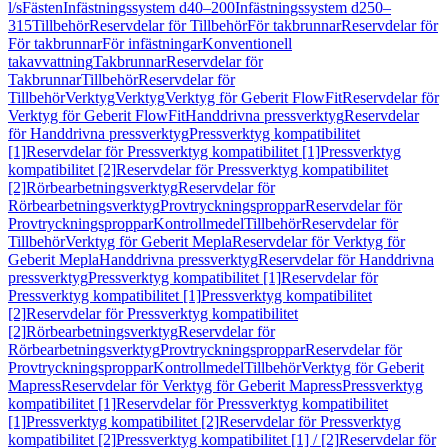
l/s
Fästen
Infästningssystem d40–200
Infästningssystem d250–
315
Tillbehör
Reservdelar för Tillbehör
För takbrunnar
Reservdelar för
För takbrunnar
För infästningar
Konventionell
takavvattning
Takbrunnar
Reservdelar för
Takbrunnar
Tillbehör
Reservdelar för
Tillbehör
Verktyg
Verktyg
Verktyg för Geberit FlowFit
Reservdelar för
Verktyg för Geberit FlowFit
Handdrivna pressverktyg
Reservdelar
för Handdrivna pressverktyg
Pressverktyg kompatibilitet
[1]
Reservdelar för Pressverktyg kompatibilitet [1]
Pressverktyg
kompatibilitet [2]
Reservdelar för Pressverktyg kompatibilitet
[2]
Rörbearbetningsverktyg
Reservdelar för
Rörbearbetningsverktyg
Provtryckningsproppar
Reservdelar för
Provtryckningsproppar
Kontrollmedel
Tillbehör
Reservdelar för
Tillbehör
Verktyg för Geberit Mepla
Reservdelar för Verktyg för
Geberit Mepla
Handdrivna pressverktyg
Reservdelar för Handdrivna
pressverktyg
Pressverktyg kompatibilitet [1]
Reservdelar för
Pressverktyg kompatibilitet [1]
Pressverktyg kompatibilitet
[2]
Reservdelar för Pressverktyg kompatibilitet
[2]
Rörbearbetningsverktyg
Reservdelar för
Rörbearbetningsverktyg
Provtryckningsproppar
Reservdelar för
Provtryckningsproppar
Kontrollmedel
Tillbehör
Verktyg för Geberit
Mapress
Reservdelar för Verktyg för Geberit Mapress
Pressverktyg
kompatibilitet [1]
Reservdelar för Pressverktyg kompatibilitet
[1]
Pressverktyg kompatibilitet [2]
Reservdelar för Pressverktyg
kompatibilitet [2]
Pressverktyg kompatibilitet [1] / [2]
Reservdelar för