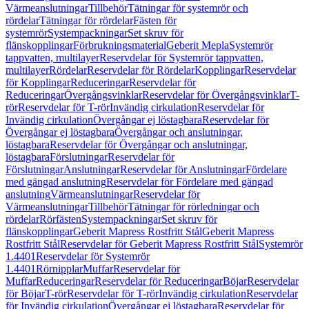
Värmeanslutningar
Tillbehör
Tätningar för systemrör och
rördelar
Tätningar för rördelar
Fästen för
systemrör
Systempackningar
Set skruv för
flänskopplingar
Förbrukningsmaterial
Geberit Mepla
Systemrör
tappvatten, multilayer
Reservdelar för Systemrör tappvatten,
multilayer
Rördelar
Reservdelar för Rördelar
Kopplingar
Reservdelar
för Kopplingar
Reduceringar
Reservdelar för
Reduceringar
Övergångsvinklar
Reservdelar för Övergångsvinklar
T-
rör
Reservdelar för T-rör
Invändig cirkulation
Reservdelar för
Invändig cirkulation
Övergångar ej löstagbara
Reservdelar för
Övergångar ej löstagbara
Övergångar och anslutningar,
löstagbara
Reservdelar för Övergångar och anslutningar,
löstagbara
Förslutningar
Reservdelar för
Förslutningar
Anslutningar
Reservdelar för Anslutningar
Fördelare
med gängad anslutning
Reservdelar för Fördelare med gängad
anslutning
Värmeanslutningar
Reservdelar för
Värmeanslutningar
Tillbehör
Tätningar för rörledningar och
rördelar
Rörfästen
Systempackningar
Set skruv för
flänskopplingar
Geberit Mapress Rostfritt Stål
Geberit Mapress
Rostfritt Stål
Reservdelar för Geberit Mapress Rostfritt Stål
Systemrör
1.4401
Reservdelar för Systemrör
1.4401
Rörnipplar
Muffar
Reservdelar för
Muffar
Reduceringar
Reservdelar för Reduceringar
Böjar
Reservdelar
för Böjar
T-rör
Reservdelar för T-rör
Invändig cirkulation
Reservdelar
för Invändig cirkulation
Övergångar ej löstagbara
Reservdelar för