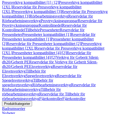
Pressverktyg kompatibilitet [1] / [2]
Pressverktyg kompatibilitet
[2XL]
Reservdelar för Pressverktyg kompatibilitet
[2XL]
Pressverktyg kompatibilitet [3]
Reservdelar för Pressverktyg
kompatibilitet [3]
Rörbearbetningsverktyg
Reservdelar för
Rörbearbetningsverktyg
Provtryckningsproppar
Reservdelar för
Provtryckningsproppar
Kontrollmedel
Reservdelar för
Kontrollmedel
Tillbehör
Pressenheter
Reservdelar för
Pressenheter
Pressenheter kompatibilitet [1]
Reservdelar för
Pressenheter kompatibilitet [1]
Pressenheter kompatibilitet
[2]
Reservdelar för Pressenheter kompatibilitet [2]
Pressverktyg
kompatibilitet [2XL]
Reservdelar för Pressverktyg kompatibilitet
[2XL]
Pressenheter kompatibilitet [4]/[2]
Reservdelar för
Pressenheter kompatibilitet [4]/[2]
Verktyg för Geberit Silent-
db20/Geberit PE
Reservdelar för Verktyg för Geberit Silent-
db20/Geberit PE
Elsvetsverktyg
Reservdelar för
Elsvetsverktyg
Tillbehör för
Elsvetsverktyg
Spegelsvetsverktyg
Reservdelar för
Spegelsvetsverktyg
Tillbehör för
spegelsvetsverktyg
Rörbearbetningsverktyg
Reservdelar för
Rörbearbetningsverktyg
Tillbehör för
rörbearbetningsverktyg
Reservdelar för Tillbehör för
rörbearbetningsverktyg
Fjärrkontroller
Fjärrkontroller
Produktkategorier
Badrumsserier
Nyheter