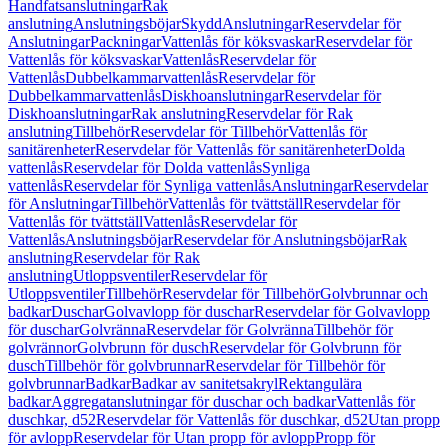
Handfatsanslutningar
Rak
anslutning
Anslutningsböjar
Skydd
Anslutningar
Reservdelar för
Anslutningar
Packningar
Vattenlås för köksvaskar
Reservdelar för
Vattenlås för köksvaskar
Vattenlås
Reservdelar för
Vattenlås
Dubbelkammarvattenlås
Reservdelar för
Dubbelkammarvattenlås
Diskhoanslutningar
Reservdelar för
Diskhoanslutningar
Rak anslutning
Reservdelar för Rak
anslutning
Tillbehör
Reservdelar för Tillbehör
Vattenlås för
sanitärenheter
Reservdelar för Vattenlås för sanitärenheter
Dolda
vattenlås
Reservdelar för Dolda vattenlås
Synliga
vattenlås
Reservdelar för Synliga vattenlås
Anslutningar
Reservdelar
för Anslutningar
Tillbehör
Vattenlås för tvättställ
Reservdelar för
Vattenlås för tvättställ
Vattenlås
Reservdelar för
Vattenlås
Anslutningsböjar
Reservdelar för Anslutningsböjar
Rak
anslutning
Reservdelar för Rak
anslutning
Utloppsventiler
Reservdelar för
Utloppsventiler
Tillbehör
Reservdelar för Tillbehör
Golvbrunnar och
badkar
Duschar
Golvavlopp för duschar
Reservdelar för Golvavlopp
för duschar
Golvränna
Reservdelar för Golvränna
Tillbehör för
golvrännor
Golvbrunn för dusch
Reservdelar för Golvbrunn för
dusch
Tillbehör för golvbrunnar
Reservdelar för Tillbehör för
golvbrunnar
Badkar
Badkar av sanitetsakryl
Rektangulära
badkar
Aggregatanslutningar för duschar och badkar
Vattenlås för
duschkar, d52
Reservdelar för Vattenlås för duschkar, d52
Utan propp
för avlopp
Reservdelar för Utan propp för avlopp
Propp för