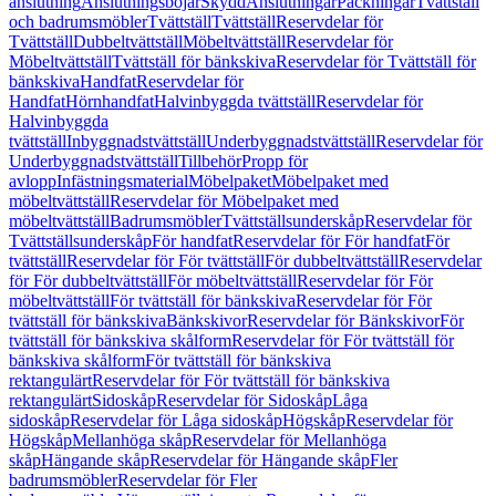
anslutning
Anslutningsböjar
Skydd
Anslutningar
Packningar
Tvättställ
och badrumsmöbler
Tvättställ
Tvättställ
Reservdelar för
Tvättställ
Dubbeltvättställ
Möbeltvättställ
Reservdelar för
Möbeltvättställ
Tvättställ för bänkskiva
Reservdelar för Tvättställ för
bänkskiva
Handfat
Reservdelar för
Handfat
Hörnhandfat
Halvinbyggda tvättställ
Reservdelar för
Halvinbyggda
tvättställ
Inbyggnadstvättställ
Underbyggnadstvättställ
Reservdelar för
Underbyggnadstvättställ
Tillbehör
Propp för
avlopp
Infästningsmaterial
Möbelpaket
Möbelpaket med
möbeltvättställ
Reservdelar för Möbelpaket med
möbeltvättställ
Badrumsmöbler
Tvättställsunderskåp
Reservdelar för
Tvättställsunderskåp
För handfat
Reservdelar för För handfat
För
tvättställ
Reservdelar för För tvättställ
För dubbeltvättställ
Reservdelar
för För dubbeltvättställ
För möbeltvättställ
Reservdelar för För
möbeltvättställ
För tvättställ för bänkskiva
Reservdelar för För
tvättställ för bänkskiva
Bänkskivor
Reservdelar för Bänkskivor
För
tvättställ för bänkskiva skålform
Reservdelar för För tvättställ för
bänkskiva skålform
För tvättställ för bänkskiva
rektangulärt
Reservdelar för För tvättställ för bänkskiva
rektangulärt
Sidoskåp
Reservdelar för Sidoskåp
Låga
sidoskåp
Reservdelar för Låga sidoskåp
Högskåp
Reservdelar för
Högskåp
Mellanhöga skåp
Reservdelar för Mellanhöga
skåp
Hängande skåp
Reservdelar för Hängande skåp
Fler
badrumsmöbler
Reservdelar för Fler