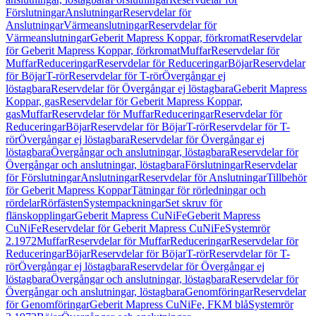
Förslutningar
Anslutningar
Reservdelar för
Anslutningar
Värmeanslutningar
Reservdelar för
Värmeanslutningar
Geberit Mapress Koppar, förkromat
Reservdelar
för Geberit Mapress Koppar, förkromat
Muffar
Reservdelar för
Muffar
Reduceringar
Reservdelar för Reduceringar
Böjar
Reservdelar
för Böjar
T-rör
Reservdelar för T-rör
Övergångar ej
löstagbara
Reservdelar för Övergångar ej löstagbara
Geberit Mapress
Koppar, gas
Reservdelar för Geberit Mapress Koppar,
gas
Muffar
Reservdelar för Muffar
Reduceringar
Reservdelar för
Reduceringar
Böjar
Reservdelar för Böjar
T-rör
Reservdelar för T-
rör
Övergångar ej löstagbara
Reservdelar för Övergångar ej
löstagbara
Övergångar och anslutningar, löstagbara
Reservdelar för
Övergångar och anslutningar, löstagbara
Förslutningar
Reservdelar
för Förslutningar
Anslutningar
Reservdelar för Anslutningar
Tillbehör
för Geberit Mapress Koppar
Tätningar för rörledningar och
rördelar
Rörfästen
Systempackningar
Set skruv för
flänskopplingar
Geberit Mapress CuNiFe
Geberit Mapress
CuNiFe
Reservdelar för Geberit Mapress CuNiFe
Systemrör
2.1972
Muffar
Reservdelar för Muffar
Reduceringar
Reservdelar för
Reduceringar
Böjar
Reservdelar för Böjar
T-rör
Reservdelar för T-
rör
Övergångar ej löstagbara
Reservdelar för Övergångar ej
löstagbara
Övergångar och anslutningar, löstagbara
Reservdelar för
Övergångar och anslutningar, löstagbara
Genomföringar
Reservdelar
för Genomföringar
Geberit Mapress CuNiFe, FKM blå
Systemrör