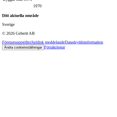
1970
Ditt aktuella område
Sverige
©
2026
Geberit AB
Företagsuppgifter
Juridisk meddelande
Dataskyddsinformation
Försäkringar
Ändra cookieinställningar