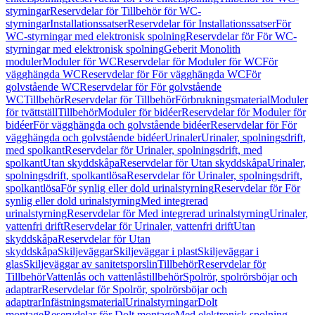
styrningar
Reservdelar för Tillbehör för WC-
styrningar
Installationssatser
Reservdelar för Installationssatser
För
WC-styrningar med elektronisk spolning
Reservdelar för För WC-
styrningar med elektronisk spolning
Geberit Monolith
moduler
Moduler för WC
Reservdelar för Moduler för WC
För
vägghängda WC
Reservdelar för För vägghängda WC
För
golvstående WC
Reservdelar för För golvstående
WC
Tillbehör
Reservdelar för Tillbehör
Förbrukningsmaterial
Moduler
för tvättställ
Tillbehör
Moduler för bidéer
Reservdelar för Moduler för
bidéer
För vägghängda och golvstående bidéer
Reservdelar för För
vägghängda och golvstående bidéer
Urinaler
Urinaler, spolningsdrift,
med spolkant
Reservdelar för Urinaler, spolningsdrift, med
spolkant
Utan skyddskåpa
Reservdelar för Utan skyddskåpa
Urinaler,
spolningsdrift, spolkantlösa
Reservdelar för Urinaler, spolningsdrift,
spolkantlösa
För synlig eller dold urinalstyrning
Reservdelar för För
synlig eller dold urinalstyrning
Med integrerad
urinalstyrning
Reservdelar för Med integrerad urinalstyrning
Urinaler,
vattenfri drift
Reservdelar för Urinaler, vattenfri drift
Utan
skyddskåpa
Reservdelar för Utan
skyddskåpa
Skiljeväggar
Skiljeväggar i plast
Skiljeväggar i
glas
Skiljeväggar av sanitetsporslin
Tillbehör
Reservdelar för
Tillbehör
Vattenlås och vattenlåstillbehör
Spolrör, spolrörsböjar och
adaptrar
Reservdelar för Spolrör, spolrörsböjar och
adaptrar
Infästningsmaterial
Urinalstyrningar
Dolt
montage
Reservdelar för Dolt montage
Med elektronisk spolning,