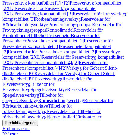
Pressverktyg kompatibilitet [1] / [2]
Pressverktyg kompatibilitet
[2XL]
Reservdelar för Pressverktyg kompatibilitet
[2XL]
Pressverktyg kompatibilitet [3]
Reservdelar för Pressverktyg
kompatibilitet [3]
Rörbearbetningsverktyg
Reservdelar för
Rörbearbetningsverktyg
Provtryckningsproppar
Reservdelar för
Provtryckningsproppar
Kontrollmedel
Reservdelar för
Kontrollmedel
Tillbehör
Pressenheter
Reservdelar för
Pressenheter
Pressenheter kompatibilitet [1]
Reservdelar för
Pressenheter kompatibilitet [1]
Pressenheter kompatibilitet
[2]
Reservdelar för Pressenheter kompatibilitet [2]
Pressverktyg
kompatibilitet [2XL]
Reservdelar för Pressverktyg kompatibilitet
[2XL]
Pressenheter kompatibilitet [4]/[2]
Reservdelar för
Pressenheter kompatibilitet [4]/[2]
Verktyg för Geberit Silent-
db20/Geberit PE
Reservdelar för Verktyg för Geberit Silent-
db20/Geberit PE
Elsvetsverktyg
Reservdelar för
Elsvetsverktyg
Tillbehör för
Elsvetsverktyg
Spegelsvetsverktyg
Reservdelar för
Spegelsvetsverktyg
Tillbehör för
spegelsvetsverktyg
Rörbearbetningsverktyg
Reservdelar för
Rörbearbetningsverktyg
Tillbehör för
rörbearbetningsverktyg
Reservdelar för Tillbehör för
rörbearbetningsverktyg
Fjärrkontroller
Fjärrkontroller
Produktkategorier
Badrumsserier
Nyheter