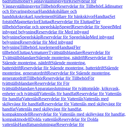
badrumsmöbler
Väggavställningsytor
Reservdelar för
Väggavställningsytor
Tillbehör
Reservdelar för Tillbehör
Lådinsatser
och förvaringsboxar
Handdukshållare och
handdukskrokar
Ljuselement
Hållare för bänkskivor
Handtag
Set
fotstöd
Magnettavlor
Eluttag
Reservdelar för Eluttag
Fler
tillbehör
Speglar och spegelskåp
Spegel
Reservdelar för Spegel
Med
inbyggd belysning
Reservdelar för Med inbyggd
belysning
Spegelskåp
Reservdelar för Spegelskåp
Med inbyggd
belysning
Reservdelar för Med inbyggd
belysning
Tillbehör
Ljuselement
Handtag
Fler
tillbehör
Eluttag
Armaturer
Tvättställsblandare
Reservdelar för
Tvättställsblandare
Stående montering, nätdrift
Reservdelar för
Stående montering, nätdrift
Stående montering,
batteridrift
Reservdelar för Stående montering, batteridrift
Stående
montering, generatordrift
Reservdelar för Stående montering,
generatordrift
Tillbehör
Reservdelar för Tillbehör
För
tvättställsblandare
Reservdelar för För
tvättställsblandare
Apparatanslutningar för tvättområde, köksvask,
enheter och tvättställ
Vattenlås för handfat
Reservdelar för Vattenlås
för handfat
Vattenlås
Reservdelar för Vattenlås
Vattenlås med
skiljevägg för handfat
Reservdelar för Vattenlås med skiljevägg för
handfat
Vattenlås med skiljevägg för handfat,
kompaktmodell
Reservdelar för Vattenlås med skiljevägg för handfat,
kompaktmodell
Dolda vattenlås
Reservdelar för Dolda
vattenlås
Handfatsanslutningar
Reservdelar för