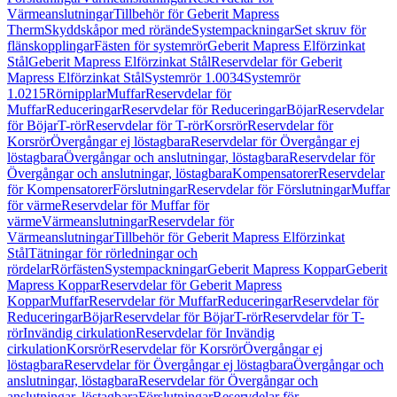
Värmeanslutningar
Tillbehör för Geberit Mapress
Therm
Skyddskåpor med rörände
Systempackningar
Set skruv för
flänskopplingar
Fästen för systemrör
Geberit Mapress Elförzinkat
Stål
Geberit Mapress Elförzinkat Stål
Reservdelar för Geberit
Mapress Elförzinkat Stål
Systemrör 1.0034
Systemrör
1.0215
Rörnipplar
Muffar
Reservdelar för
Muffar
Reduceringar
Reservdelar för Reduceringar
Böjar
Reservdelar
för Böjar
T-rör
Reservdelar för T-rör
Korsrör
Reservdelar för
Korsrör
Övergångar ej löstagbara
Reservdelar för Övergångar ej
löstagbara
Övergångar och anslutningar, löstagbara
Reservdelar för
Övergångar och anslutningar, löstagbara
Kompensatorer
Reservdelar
för Kompensatorer
Förslutningar
Reservdelar för Förslutningar
Muffar
för värme
Reservdelar för Muffar för
värme
Värmeanslutningar
Reservdelar för
Värmeanslutningar
Tillbehör för Geberit Mapress Elförzinkat
Stål
Tätningar för rörledningar och
rördelar
Rörfästen
Systempackningar
Geberit Mapress Koppar
Geberit
Mapress Koppar
Reservdelar för Geberit Mapress
Koppar
Muffar
Reservdelar för Muffar
Reduceringar
Reservdelar för
Reduceringar
Böjar
Reservdelar för Böjar
T-rör
Reservdelar för T-
rör
Invändig cirkulation
Reservdelar för Invändig
cirkulation
Korsrör
Reservdelar för Korsrör
Övergångar ej
löstagbara
Reservdelar för Övergångar ej löstagbara
Övergångar och
anslutningar, löstagbara
Reservdelar för Övergångar och
anslutningar, löstagbara
Förslutningar
Reservdelar för