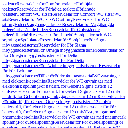
toaletter
Reservdelar för Comfort toaletter
Förhöjda
toaletter
Reservdelar för Förhöjda toaletter
Förlängda
toaletter
Comfort WC-sitsar
Reservdelar för Comfort WC-sitsar
WC-
sits
Reservdelar för WC-sits
WC-sittring
Reservdelar för WC-
sittring
Bidéer
Vägghängda bidéer
Reservdelar för Vägghängda
bidéer
Golvstående bidéer
Reservdelar för Golvstående
bidéer
Tillbehör
Reservdelar för Tillbehör
Spolplattor och WC-
styrningar
Spolplattor
Reservdelar för Spolplattor
För Sigma
inbyggnadscisterner
Reservdelar för För Sigma
inbyggnadscisterner
För Omega inbyggnadscisterner
Reservdelar för
För Omega inbyggnadscisterner
För Delta
inbyggnadscisterner
Reservdelar för För Delta
inbyggnadscisterner
För Twinline inbyggnadscisterner
Reservdelar
för För Twinline
inbyggnadscisterner
Tillbehör
Förbrukningsmaterial
WC-styrningar
med elektronisk spolning
Reservdelar för WC-styrningar med
elektronisk spolning
För nätdrift, för Geberit Sigma cistern 12
cm
Reservdelar för För nätdrift, för Geberit Sigma cistern 12 cm
För
nätdrift, för Geberit Omega inbyggnadscistern 12 cm
Reservdelar för
För nätdrift, för Geberit Omega inbyggnadscistern 12 cm
För
batteridrift, för Geberit Sigma cistern 12 cm
Reservdelar för För
batteridrift, för Geberit Sigma cistern 12 cm
WC-styrningar med
pneumatisk spolning
Reservdelar för WC-styrningar med pneumatisk
spolning
För dubbelspolning
Reservdelar för För dubbelspolning
För
enkelspolning
Reservdelar för För enkelspolning
Tillbehör för WC-