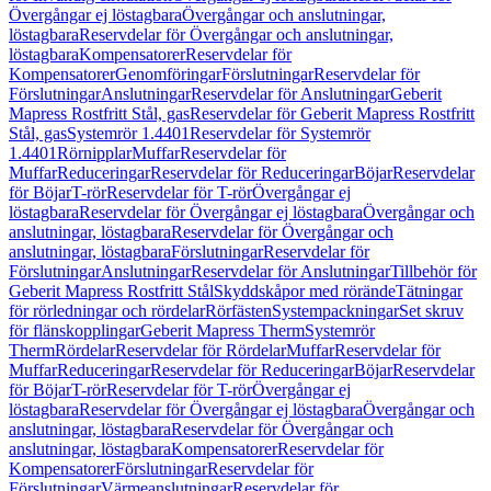
Övergångar ej löstagbara
Övergångar och anslutningar,
löstagbara
Reservdelar för Övergångar och anslutningar,
löstagbara
Kompensatorer
Reservdelar för
Kompensatorer
Genomföringar
Förslutningar
Reservdelar för
Förslutningar
Anslutningar
Reservdelar för Anslutningar
Geberit
Mapress Rostfritt Stål, gas
Reservdelar för Geberit Mapress Rostfritt
Stål, gas
Systemrör 1.4401
Reservdelar för Systemrör
1.4401
Rörnipplar
Muffar
Reservdelar för
Muffar
Reduceringar
Reservdelar för Reduceringar
Böjar
Reservdelar
för Böjar
T-rör
Reservdelar för T-rör
Övergångar ej
löstagbara
Reservdelar för Övergångar ej löstagbara
Övergångar och
anslutningar, löstagbara
Reservdelar för Övergångar och
anslutningar, löstagbara
Förslutningar
Reservdelar för
Förslutningar
Anslutningar
Reservdelar för Anslutningar
Tillbehör för
Geberit Mapress Rostfritt Stål
Skyddskåpor med rörände
Tätningar
för rörledningar och rördelar
Rörfästen
Systempackningar
Set skruv
för flänskopplingar
Geberit Mapress Therm
Systemrör
Therm
Rördelar
Reservdelar för Rördelar
Muffar
Reservdelar för
Muffar
Reduceringar
Reservdelar för Reduceringar
Böjar
Reservdelar
för Böjar
T-rör
Reservdelar för T-rör
Övergångar ej
löstagbara
Reservdelar för Övergångar ej löstagbara
Övergångar och
anslutningar, löstagbara
Reservdelar för Övergångar och
anslutningar, löstagbara
Kompensatorer
Reservdelar för
Kompensatorer
Förslutningar
Reservdelar för
Förslutningar
Värmeanslutningar
Reservdelar för