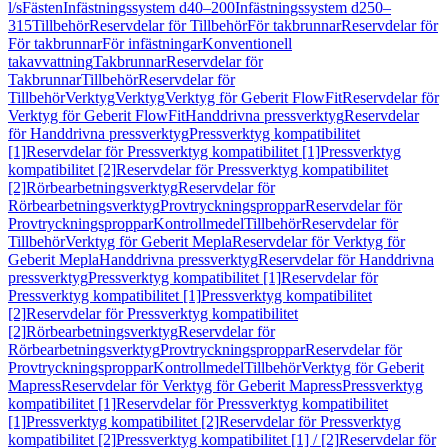
l/s
Fästen
Infästningssystem d40–200
Infästningssystem d250–
315
Tillbehör
Reservdelar för Tillbehör
För takbrunnar
Reservdelar för
För takbrunnar
För infästningar
Konventionell
takavvattning
Takbrunnar
Reservdelar för
Takbrunnar
Tillbehör
Reservdelar för
Tillbehör
Verktyg
Verktyg
Verktyg för Geberit FlowFit
Reservdelar för
Verktyg för Geberit FlowFit
Handdrivna pressverktyg
Reservdelar
för Handdrivna pressverktyg
Pressverktyg kompatibilitet
[1]
Reservdelar för Pressverktyg kompatibilitet [1]
Pressverktyg
kompatibilitet [2]
Reservdelar för Pressverktyg kompatibilitet
[2]
Rörbearbetningsverktyg
Reservdelar för
Rörbearbetningsverktyg
Provtryckningsproppar
Reservdelar för
Provtryckningsproppar
Kontrollmedel
Tillbehör
Reservdelar för
Tillbehör
Verktyg för Geberit Mepla
Reservdelar för Verktyg för
Geberit Mepla
Handdrivna pressverktyg
Reservdelar för Handdrivna
pressverktyg
Pressverktyg kompatibilitet [1]
Reservdelar för
Pressverktyg kompatibilitet [1]
Pressverktyg kompatibilitet
[2]
Reservdelar för Pressverktyg kompatibilitet
[2]
Rörbearbetningsverktyg
Reservdelar för
Rörbearbetningsverktyg
Provtryckningsproppar
Reservdelar för
Provtryckningsproppar
Kontrollmedel
Tillbehör
Verktyg för Geberit
Mapress
Reservdelar för Verktyg för Geberit Mapress
Pressverktyg
kompatibilitet [1]
Reservdelar för Pressverktyg kompatibilitet
[1]
Pressverktyg kompatibilitet [2]
Reservdelar för Pressverktyg
kompatibilitet [2]
Pressverktyg kompatibilitet [1] / [2]
Reservdelar för