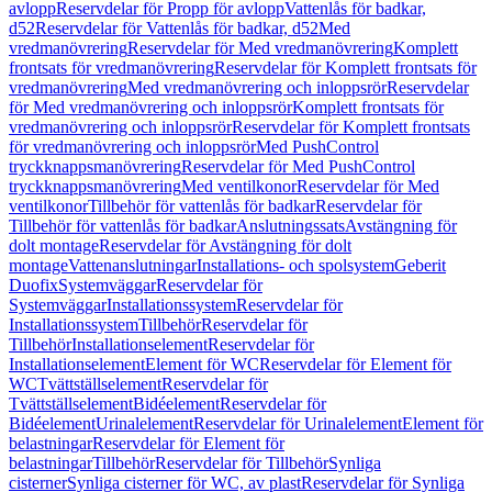
avlopp
Reservdelar för Propp för avlopp
Vattenlås för badkar,
d52
Reservdelar för Vattenlås för badkar, d52
Med
vredmanövrering
Reservdelar för Med vredmanövrering
Komplett
frontsats för vredmanövrering
Reservdelar för Komplett frontsats för
vredmanövrering
Med vredmanövrering och inloppsrör
Reservdelar
för Med vredmanövrering och inloppsrör
Komplett frontsats för
vredmanövrering och inloppsrör
Reservdelar för Komplett frontsats
för vredmanövrering och inloppsrör
Med PushControl
tryckknappsmanövrering
Reservdelar för Med PushControl
tryckknappsmanövrering
Med ventilkonor
Reservdelar för Med
ventilkonor
Tillbehör för vattenlås för badkar
Reservdelar för
Tillbehör för vattenlås för badkar
Anslutningssats
Avstängning för
dolt montage
Reservdelar för Avstängning för dolt
montage
Vattenanslutningar
Installations- och spolsystem
Geberit
Duofix
Systemväggar
Reservdelar för
Systemväggar
Installationssystem
Reservdelar för
Installationssystem
Tillbehör
Reservdelar för
Tillbehör
Installationselement
Reservdelar för
Installationselement
Element för WC
Reservdelar för Element för
WC
Tvättställselement
Reservdelar för
Tvättställselement
Bidéelement
Reservdelar för
Bidéelement
Urinalelement
Reservdelar för Urinalelement
Element för
belastningar
Reservdelar för Element för
belastningar
Tillbehör
Reservdelar för Tillbehör
Synliga
cisterner
Synliga cisterner för WC, av plast
Reservdelar för Synliga