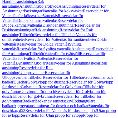
Handfatsanslutningar
Rak
anslutning
Anslutningsböjar
Skydd
Anslutningar
Reservdelar för
Anslutningar
Packningar
Vattenlås för köksvaskar
Reservdelar för
Vattenlås för köksvaskar
Vattenlås
Reservdelar för
Vattenlås
Dubbelkammarvattenlås
Reservdelar för
Dubbelkammarvattenlås
Diskhoanslutningar
Reservdelar för
Diskhoanslutningar
Rak anslutning
Reservdelar för Rak
anslutning
Tillbehör
Reservdelar för Tillbehör
Vattenlås för
sanitärenheter
Reservdelar för Vattenlås för sanitärenheter
Dolda
vattenlås
Reservdelar för Dolda vattenlås
Synliga
vattenlås
Reservdelar för Synliga vattenlås
Anslutningar
Reservdelar
för Anslutningar
Tillbehör
Vattenlås för tvättställ
Reservdelar för
Vattenlås för tvättställ
Vattenlås
Reservdelar för
Vattenlås
Anslutningsböjar
Reservdelar för Anslutningsböjar
Rak
anslutning
Reservdelar för Rak
anslutning
Utloppsventiler
Reservdelar för
Utloppsventiler
Tillbehör
Reservdelar för Tillbehör
Golvbrunnar och
badkar
Duschar
Golvavlopp för duschar
Reservdelar för Golvavlopp
för duschar
Golvränna
Reservdelar för Golvränna
Tillbehör för
golvrännor
Golvbrunn för dusch
Reservdelar för Golvbrunn för
dusch
Tillbehör för golvbrunnar
Reservdelar för Tillbehör för
golvbrunnar
Badkar
Badkar av sanitetsakryl
Rektangulära
badkar
Aggregatanslutningar för duschar och badkar
Vattenlås för
duschkar, d52
Reservdelar för Vattenlås för duschkar, d52
Utan propp
för avlopp
Reservdelar för Utan propp för avlopp
Propp för