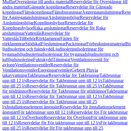
Muffar
Övergångar till andra material
Reservdelar för Övergångar till
andra material
Gängade kopplingar
Reservdelar för Gängade
kopplingar
Flänskopplingar
Flänsbussningar
Aggregatanslutningar
Rese
för Aggregatanslutningar
Anslutningsböjar
Reservdelar för
Anslutningsböjar
Kopplingshylsor
Reservdelar för
Kopplingshylsor
Raka anslutningar
Reservdelar för Raka
anslutningar
Vattenlås
Reservdelar för
Vattenlås
Tillbehör
Rörklammrar
Fästen för
rörklammrar
Stödskal
Förslutningar
Packningar
Förbrukningsmaterial
Br
ljudisolering och fuktskydd
Ljudisolering
Isoleringar för
byggnadsljudisolering
Isoleringar för byggnadsljudisolering och
luftljudsisolering
Fuktskydd
Tätningar
Ventilationsventil för
avlopp
Ventilationsventiler
Reservdelar för
Ventilationsventiler
Energisparventiler
Geberit Pluvia
takavvattning
Takbrunnar
Reservdelar för Takbrunnar
Takbrunnar
upp till 12 l/s
Reservdelar för Takbrunnar upp till 12 l/s
Takbrunnar
upp till 25 l/s
Reservdelar för Takbrunnar upp till 25 l/s
Takbrunnar
för stödrännor
Reservdelar för Takbrunnar för stödrännor
Takbrunnar
upp till 12 l/s
Reservdelar för Takbrunnar upp till 12 l/s
Takbrunnar
upp till 25 l/s
Reservdelar för Takbrunnar upp till 25
l/s
Installationselement ångspärr
Reservdelar för Installationselement
ångspärr
För takbrunnar upp till 12 l/s
Reservdelar för För takbrunnar
upp till 12 l/s
Överlopp
Reservdelar för Överlopp
För takbrunnar upp
till 12 l/s
Reservdelar för För takbrunnar upp till 12 l/s
För takbrunnar
upp till 25 l/s
Reservdelar för För takbrunnar upp till 25