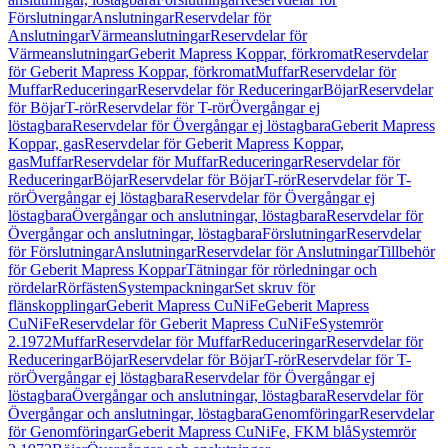
Förslutningar
Anslutningar
Reservdelar för
Anslutningar
Värmeanslutningar
Reservdelar för
Värmeanslutningar
Geberit Mapress Koppar, förkromat
Reservdelar
för Geberit Mapress Koppar, förkromat
Muffar
Reservdelar för
Muffar
Reduceringar
Reservdelar för Reduceringar
Böjar
Reservdelar
för Böjar
T-rör
Reservdelar för T-rör
Övergångar ej
löstagbara
Reservdelar för Övergångar ej löstagbara
Geberit Mapress
Koppar, gas
Reservdelar för Geberit Mapress Koppar,
gas
Muffar
Reservdelar för Muffar
Reduceringar
Reservdelar för
Reduceringar
Böjar
Reservdelar för Böjar
T-rör
Reservdelar för T-
rör
Övergångar ej löstagbara
Reservdelar för Övergångar ej
löstagbara
Övergångar och anslutningar, löstagbara
Reservdelar för
Övergångar och anslutningar, löstagbara
Förslutningar
Reservdelar
för Förslutningar
Anslutningar
Reservdelar för Anslutningar
Tillbehör
för Geberit Mapress Koppar
Tätningar för rörledningar och
rördelar
Rörfästen
Systempackningar
Set skruv för
flänskopplingar
Geberit Mapress CuNiFe
Geberit Mapress
CuNiFe
Reservdelar för Geberit Mapress CuNiFe
Systemrör
2.1972
Muffar
Reservdelar för Muffar
Reduceringar
Reservdelar för
Reduceringar
Böjar
Reservdelar för Böjar
T-rör
Reservdelar för T-
rör
Övergångar ej löstagbara
Reservdelar för Övergångar ej
löstagbara
Övergångar och anslutningar, löstagbara
Reservdelar för
Övergångar och anslutningar, löstagbara
Genomföringar
Reservdelar
för Genomföringar
Geberit Mapress CuNiFe, FKM blå
Systemrör