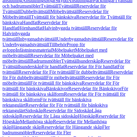
anslutning
Anslutningsböjar
Skydd
Anslutningar
Packningar
Tvättställ
och badrumsmöbler
Tvättställ
Tvättställ
Reservdelar för
Tvättställ
Dubbeltvättställ
Möbeltvättställ
Reservdelar för
Möbeltvättställ
Tvättställ för bänkskiva
Reservdelar för Tvättställ för
bänkskiva
Handfat
Reservdelar för
Handfat
Hörnhandfat
Halvinbyggda tvättställ
Reservdelar för
Halvinbyggda
tvättställ
Inbyggnadstvättställ
Underbyggnadstvättställ
Reservdelar för
Underbyggnadstvättställ
Tillbehör
Propp för
avlopp
Infästningsmaterial
Möbelpaket
Möbelpaket med
möbeltvättställ
Reservdelar för Möbelpaket med
möbeltvättställ
Badrumsmöbler
Tvättställsunderskåp
Reservdelar för
Tvättställsunderskåp
För handfat
Reservdelar för För handfat
För
tvättställ
Reservdelar för För tvättställ
För dubbeltvättställ
Reservdelar
för För dubbeltvättställ
För möbeltvättställ
Reservdelar för För
möbeltvättställ
För tvättställ för bänkskiva
Reservdelar för För
tvättställ för bänkskiva
Bänkskivor
Reservdelar för Bänkskivor
För
tvättställ för bänkskiva skålform
Reservdelar för För tvättställ för
bänkskiva skålform
För tvättställ för bänkskiva
rektangulärt
Reservdelar för För tvättställ för bänkskiva
rektangulärt
Sidoskåp
Reservdelar för Sidoskåp
Låga
sidoskåp
Reservdelar för Låga sidoskåp
Högskåp
Reservdelar för
Högskåp
Mellanhöga skåp
Reservdelar för Mellanhöga
skåp
Hängande skåp
Reservdelar för Hängande skåp
Fler
badrumsmöbler
Reservdelar för Fler