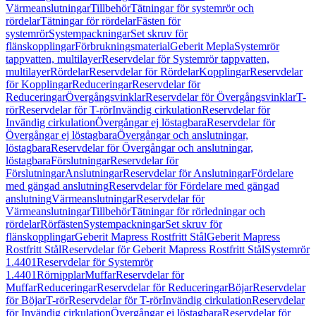
Värmeanslutningar
Tillbehör
Tätningar för systemrör och
rördelar
Tätningar för rördelar
Fästen för
systemrör
Systempackningar
Set skruv för
flänskopplingar
Förbrukningsmaterial
Geberit Mepla
Systemrör
tappvatten, multilayer
Reservdelar för Systemrör tappvatten,
multilayer
Rördelar
Reservdelar för Rördelar
Kopplingar
Reservdelar
för Kopplingar
Reduceringar
Reservdelar för
Reduceringar
Övergångsvinklar
Reservdelar för Övergångsvinklar
T-
rör
Reservdelar för T-rör
Invändig cirkulation
Reservdelar för
Invändig cirkulation
Övergångar ej löstagbara
Reservdelar för
Övergångar ej löstagbara
Övergångar och anslutningar,
löstagbara
Reservdelar för Övergångar och anslutningar,
löstagbara
Förslutningar
Reservdelar för
Förslutningar
Anslutningar
Reservdelar för Anslutningar
Fördelare
med gängad anslutning
Reservdelar för Fördelare med gängad
anslutning
Värmeanslutningar
Reservdelar för
Värmeanslutningar
Tillbehör
Tätningar för rörledningar och
rördelar
Rörfästen
Systempackningar
Set skruv för
flänskopplingar
Geberit Mapress Rostfritt Stål
Geberit Mapress
Rostfritt Stål
Reservdelar för Geberit Mapress Rostfritt Stål
Systemrör
1.4401
Reservdelar för Systemrör
1.4401
Rörnipplar
Muffar
Reservdelar för
Muffar
Reduceringar
Reservdelar för Reduceringar
Böjar
Reservdelar
för Böjar
T-rör
Reservdelar för T-rör
Invändig cirkulation
Reservdelar
för Invändig cirkulation
Övergångar ej löstagbara
Reservdelar för