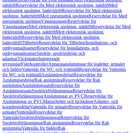
nätdrift
Reservdelar för Med elektronisk spolning, nätdrift
Med
elektronisk spolning, batteridrift
Reservdelar för Med elektronisk
spolning, batteridrift
Med pneumatisk spolning
Reservdelar för Med
pneumatisk spolning
Väggmontage
Reservdelar för
Väggmontage
Med elektronisk spolning, nätdrift
Reservdelar för Med
elektronisk spolning, nätdrift
Med elektronisk spolning,
batteridrift
Reservdelar för Med elektronisk spolning,
batteridrift
Tillbehör
Reservdelar för Tillbehör
Installations- och
ombyggnadssatser
Reservdelar för Installations- och
ombyggnadssatser
Spolrör, spolrörsböjar och
adaptrar
Täckplattor
Integrerade
styrningar
Fjärrkontroller
Apparatanslutningar för toaletter, urinaler
och bidéer
Vattenlås för WC och tvättställ
Reservdelar för Vattenlås
för WC och tvättställ
Anslutningsböjar
Reservdelar för
Anslutningsböjar
Rak anslutning
Reservdelar för Rak
anslutning
Anslutningssats
Reservdelar för
Anslutningssats
Spolrörsförlängningar
Reservdelar för
Spolrörsförlängningar
Anslutningar av PVC
Reservdelar för
Anslutningar av PVC
Manschetter och täckkåpor
Adapter- och
kopplingsdelar
Vattenlås för urinaler
Reservdelar för Vattenlås för
urinaler
Vattenlås
Reservdelar för
Vattenlås
Spolrörsförlängningar
Reservdelar för
Spolrörsförlängningar
Rak anslutning
Reservdelar för Rak
anslutning
Vattenlås för bidéer
Rak