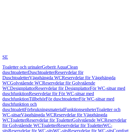
SE
Toaletter och urinaler
Geberit AquaClean
duschtoaletter
Duschtoaletter
Reservdelar för
Duschtoaletter
Vägghängda WC
Reservdelar för Vägghängda
WC
Golvstående WC
Reservdelar för Golvstående
WC
Designplattor
Reservdelar för Designplattor
För WC-sitsar med
duschfunktion
Reservdelar för För WC-sitsar med
duschfunktion
Tillbehör
För duschtoaletter
För WC-sitsar med
duschfunktion och
duschtoalett
Förbrukningsmaterial
Funktionsenheter
Toaletter och
WC-sitsar
Vägghängda WC
Reservdelar för Vägghängda
WC
Toaletter
Reservdelar för Toaletter
Golvstående WC
Reservdelar
för Golvstående WC
Toaletter
Reservdelar för Toaletter
WC-
sits
Reservdelar för WC-sits
WC-sits
Reservdelar för WC-sits
Comfort