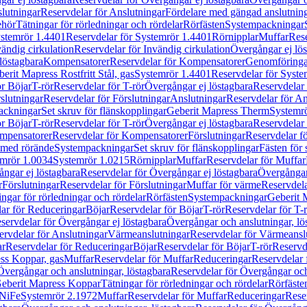
lutningar
Reservdelar för Anslutningar
Fördelare med gängad anslutnin
ehör
Tätningar för rörledningar och rördelar
Rörfästen
Systempackningar
stemrör 1.4401
Reservdelar för Systemrör 1.4401
Rörnipplar
Muffar
Rese
vändig cirkulation
Reservdelar för Invändig cirkulation
Övergångar ej lös
löstagbara
Kompensatorer
Reservdelar för Kompensatorer
Genomföringa
erit Mapress Rostfritt Stål, gas
Systemrör 1.4401
Reservdelar för Syste
ör Böjar
T-rör
Reservdelar för T-rör
Övergångar ej löstagbara
Reservdelar 
slutningar
Reservdelar för Förslutningar
Anslutningar
Reservdelar för An
ackningar
Set skruv för flänskopplingar
Geberit Mapress Therm
Systemr
ör Böjar
T-rör
Reservdelar för T-rör
Övergångar ej löstagbara
Reservdelar 
mpensatorer
Reservdelar för Kompensatorer
Förslutningar
Reservdelar fö
med rörände
Systempackningar
Set skruv för flänskopplingar
Fästen för
mrör 1.0034
Systemrör 1.0215
Rörnipplar
Muffar
Reservdelar för Muffar
ngar ej löstagbara
Reservdelar för Övergångar ej löstagbara
Övergångar 
r
Förslutningar
Reservdelar för Förslutningar
Muffar för värme
Reservdela
ingar för rörledningar och rördelar
Rörfästen
Systempackningar
Geberit 
ar för Reduceringar
Böjar
Reservdelar för Böjar
T-rör
Reservdelar för T-
servdelar för Övergångar ej löstagbara
Övergångar och anslutningar, lö
ervdelar för Anslutningar
Värmeanslutningar
Reservdelar för Värmeansl
ar
Reservdelar för Reduceringar
Böjar
Reservdelar för Böjar
T-rör
Reservde
ess Koppar, gas
Muffar
Reservdelar för Muffar
Reduceringar
Reservdelar 
Övergångar och anslutningar, löstagbara
Reservdelar för Övergångar och
 Geberit Mapress Koppar
Tätningar för rörledningar och rördelar
Rörfäste
uNiFe
Systemrör 2.1972
Muffar
Reservdelar för Muffar
Reduceringar
Rese