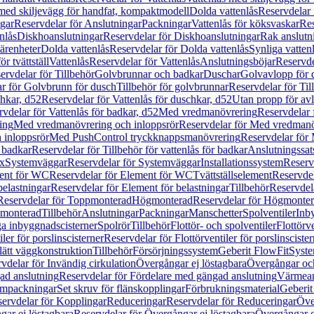
 med skiljevägg för handfat, kompaktmodell
Dolda vattenlås
Reservdelar 
gar
Reservdelar för Anslutningar
Packningar
Vattenlås för köksvaskar
Res
nlås
Diskhoanslutningar
Reservdelar för Diskhoanslutningar
Rak anslutn
tärenheter
Dolda vattenlås
Reservdelar för Dolda vattenlås
Synliga vatten
r tvättställ
Vattenlås
Reservdelar för Vattenlås
Anslutningsböjar
Reservde
ervdelar för Tillbehör
Golvbrunnar och badkar
Duschar
Golvavlopp för 
r för Golvbrunn för dusch
Tillbehör för golvbrunnar
Reservdelar för Til
chkar, d52
Reservdelar för Vattenlås för duschkar, d52
Utan propp för av
vdelar för Vattenlås för badkar, d52
Med vredmanövrering
Reservdelar
ing
Med vredmanövrering och inloppsrör
Reservdelar för Med vredmanö
 inloppsrör
Med PushControl tryckknappsmanövrering
Reservdelar för
r badkar
Reservdelar för Tillbehör för vattenlås för badkar
Anslutningssat
ix
Systemväggar
Reservdelar för Systemväggar
Installationssystem
Reservd
ent för WC
Reservdelar för Element för WC
Tvättställselement
Reservdel
belastningar
Reservdelar för Element för belastningar
Tillbehör
Reservdela
Reservdelar för Toppmonterad
Högmonterad
Reservdelar för Högmonte
 monterad
Tillbehör
Anslutningar
Packningar
Manschetter
Spolventiler
Inb
a inbyggnadscisterner
Spolrör
Tillbehör
Flottör- och spolventiler
Flottörve
iler för porslinscisterner
Reservdelar för Flottörventiler för porslinscister
lätt väggkonstruktion
Tillbehör
Försörjningssystem
Geberit FlowFit
Syst
vdelar för Invändig cirkulation
Övergångar ej löstagbara
Övergångar och
ad anslutning
Reservdelar för Fördelare med gängad anslutning
Värmean
empackningar
Set skruv för flänskopplingar
Förbrukningsmaterial
Geberit
ervdelar för Kopplingar
Reduceringar
Reservdelar för Reduceringar
Öve
ar ej löstagbara
Reservdelar för Övergångar ej löstagbara
Övergångar o