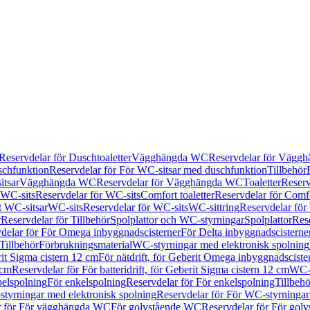
Reservdelar för Duschtoaletter
Vägghängda WC
Reservdelar för Vägg
schfunktion
Reservdelar för För WC-sitsar med duschfunktion
Tillbehör
itsar
Vägghängda WC
Reservdelar för Vägghängda WC
Toaletter
Reserv
WC-sits
Reservdelar för WC-sits
Comfort toaletter
Reservdelar för Comfo
t WC-sitsar
WC-sits
Reservdelar för WC-sits
WC-sittring
Reservdelar för
r
Reservdelar för Tillbehör
Spolplattor och WC-styrningar
Spolplattor
Rese
delar för För Omega inbyggnadscisterner
För Delta inbyggnadscisterne
Tillbehör
Förbrukningsmaterial
WC-styrningar med elektronisk spolning
rit Sigma cistern 12 cm
För nätdrift, för Geberit Omega inbyggnadscist
 cm
Reservdelar för För batteridrift, för Geberit Sigma cistern 12 cm
WC-s
belspolning
För enkelspolning
Reservdelar för För enkelspolning
Tillbeh
tyrningar med elektronisk spolning
Reservdelar för För WC-styrningar
r för För vägghängda WC
För golvstående WC
Reservdelar för För gol