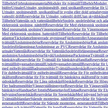
Tillbehör
Förbrukningsmaterial
Moduler för tvättställ
Tillbehör
Moduler 
bidéer
Urinaler
Urinaler, spolningsdrift, med spolkant
Reservdelar för U
Urinaler, spolningsdrift, spolkantlösa
För synlig eller dold urinalstyrni
vattenfri drift
Reservdelar för Urinaler, vattenfri drift
Utan skyddskåpa
R
Tillbehör
Vattenlås och vattenlåstillbehör
Spolrör, spolrörsböjar och ada
elektronisk spolning, nätdrift
Reservdelar för Med elektronisk spolning,
Med pneumatisk spolning
Väggmontage
Reservdelar för Väggmontag
Med elektronisk spolning, batteridrift
Tillbehör
Reservdelar för Tillbeh
adaptrar
Täckplattor
Integrerade styrningar
Fjärrkontroller
Apparatanslutn
tvättställ
Anslutningsböjar
Reservdelar för Anslutningsböjar
Rak anslut
Spolrörsförlängningar
Anslutningar av PVC
Reservdelar för Anslutni
urinaler
Vattenlås
Reservdelar för Vattenlås
Spolrörsförlängningar
Reserv
anslutning
Anslutningsböjar
Skydd
Anslutningar
Packningar
Tvättställ
bänkskiva
Reservdelar för Tvättställ för bänkskiva
Handfat
Reservdelar
tvättställ
Inbyggnadstvättställ
Underbyggnadstvättställ
Reservdelar för 
med möbeltvättställ
Badrumsmöbler
Tvättställsunderskåp
Reservdelar f
För dubbeltvättställ
För möbeltvättställ
Reservdelar för För möbeltvättst
skålform
Reservdelar för För tvättställ för bänkskiva skålform
För tvätt
sidoskåp
Reservdelar för Låga sidoskåp
Högskåp
Reservdelar för Hög
Fler badrumsmöbler
Väggavställningsytor
Reservdelar för Väggavställ
bänkskivor
Handtag
Set fotstöd
Magnettavlor
Eluttag
Reservdelar för El
belysning
Spegelskåp
Reservdelar för Spegelskåp
Med inbyggd belysn
Tvättställsblandare
Stående montering, nätdrift
Reservdelar för Stående
generatordrift
Reservdelar för Stående montering, generatordrift
Tillbe
enheter och tvättställ
Vattenlås för handfat
Reservdelar för Vattenlås fö