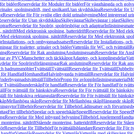
för bidéer
Reservdelar för Moduler för bidéer
För vägghängda och golvs
rinaler, spolningsdrift, med spolkant
Utan skyddskåpa
Reservdelar för 
ng
Reservdelar för För synlig eller dold urinalstyrning
Med integrerad uri
eservdelar för Utan skyddskåpa
Skiljeväggar
Skiljeväggar i plast
Skiljev
ptrar
Reservdelar för Spolrör, spolrörsböjar och adaptrar
Infästningsmate
 nätdrift
Med elektronisk spolning, batteridrift
Reservdelar för Med elektr
e
Med elektronisk spolning, nätdrift
Reservdelar för Med elektronisk spoln
ör
Installations- och ombyggnadssatser
Reservdelar för Installations- oc
ingar för toaletter, urinaler och bidéer
Vattenlås för WC och tvättställ
Re
ning
Reservdelar för Rak anslutning
Anslutningssats
Reservdelar för Ansl
ngar av PVC
Manschetter och täckkåpor
Adapter- och kopplingsdelar
Vatt
delar för Spolrörsförlängningar
Rak anslutning
Reservdelar för Rak ans
 och badrumsmöbler
Tvättställ
Tvättställ
Reservdelar för Tvättställ
Dubbeltvä
 för Handfat
Hörnhandfat
Halvinbyggda tvättställ
Reservdelar för Halvi
Underbyggnadstvättställ
Tillbehör
Propp för avlopp
Infästningsmaterial
Mö
ör Tvättställsunderskåp
För handfat
Reservdelar för För handfat
För tvätts
äll
För tvättställ för bänkskiva
Reservdelar för För tvättställ för bänkskiv
ställ för bänkskiva rektangulärt
Reservdelar för För tvättställ för bänkski
skåp
Mellanhöga skåp
Reservdelar för Mellanhöga skåp
Hängande skåp
R
ningsytor
Tillbehör
Reservdelar för Tillbehör
Lådinsatser och förvaringsb
uttag
Fler tillbehör
Speglar och spegelskåp
Spegel
Reservdelar för Spegel
ing
Reservdelar för Med inbyggd belysning
Tillbehör
Ljuselement
Handta
 montering, nätdrift
Stående montering, batteridrift
Reservdelar för Ståen
hör
Reservdelar för Tillbehör
För tvättställsblandare
Reservdelar för För tv
r handfat
Vattenlås
Reservdelar för Vattenlås
Vattenlås med skiljevägg för