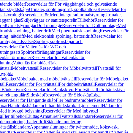
tående bidéer
Reservdelar för För vägghängda och golvstående
Utan skyddskåpa
Urinaler, spolningsdrift, spolkantlösa
Reservdelar för
nalstyrning
Reservdelar för Med integrerad urinalstyrning
Urinaler,
äggar i glas
Skiljeväggar av sanitetsporslin
Tillbehör
Reservdelar för
rial
Urinalstyrningar
Dolt montage
Reservdelar för Dolt montage
Med
onisk spolning, batteridrift
Med pneumatisk spolning
Reservdelar för
ing, nätdrift
Med elektronisk spolning, batteridrift
Reservdelar för
h ombyggnadssatser
Spolrör, spolrörsböjar och
servdelar för Vattenlås för WC och
utningssats
Spolrörsförlängningar
Reservdelar för
enlås för urinaler
Reservdelar för Vattenlås för
lutning
Vattenlås för bidéer
Rak
ttställ
Möbeltvättställ
Reservdelar för Möbeltvättställ
Tvättställ för
nbyggda
belpaket
Möbelpaket med möbeltvättställ
Reservdelar för Möbelpaket
täll
Reservdelar för För tvättställ
För dubbeltvättställ
Reservdelar för
a
Bänkskivor
Reservdelar för Bänkskivor
För tvättställ för bänkskiva
va rektangulärt
Sidoskåp
Reservdelar för Sidoskåp
Låga
eservdelar för Hängande skåp
Fler badrumsmöbler
Reservdelar för
oxar
Handdukshållare och handdukskrokar
Ljuselement
Hållare för
Med inbyggd belysning
Reservdelar för Med inbyggd
g
Fler tillbehör
Eluttag
Armaturer
Tvättställsblandare
Reservdelar för
de montering, batteridrift
Stående montering,
ättställsblandare
Apparatanslutningar för tvättområde, köksvask,
 handfat
Reservdelar för Vattenlås med skiljevägg för handfat
Vattenlås