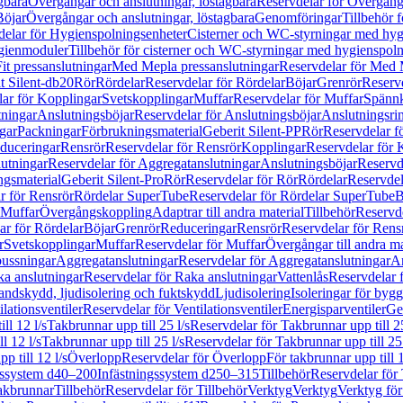
gbara
Övergångar och anslutningar, löstagbara
Reservdelar för Övergånga
Böjar
Övergångar och anslutningar, löstagbara
Genomföringar
Tillbehör 
delar för Hygienspolningsenheter
Cisterner och WC-styrningar med hyg
ygienmoduler
Tillbehör för cisterner och WC-styrningar med hygienspol
t pressanslutningar
Med Mepla pressanslutningar
Reservdelar för Med 
t Silent-db20
Rör
Rördelar
Reservdelar för Rördelar
Böjar
Grenrör
Reservd
ar för Kopplingar
Svetskopplingar
Muffar
Reservdelar för Muffar
Spännk
tningar
Anslutningsböjar
Reservdelar för Anslutningsböjar
Anslutningsri
gar
Packningar
Förbrukningsmaterial
Geberit Silent-PP
Rör
Reservdelar f
educeringar
Rensrör
Reservdelar för Rensrör
Kopplingar
Reservdelar för 
utningar
Reservdelar för Aggregatanslutningar
Anslutningsböjar
Reservd
ngsmaterial
Geberit Silent-Pro
Rör
Reservdelar för Rör
Rördelar
Reservdel
r för Rensrör
Rördelar SuperTube
Reservdelar för Rördelar SuperTube
B
 Muffar
Övergångskoppling
Adaptrar till andra material
Tillbehör
Reservde
ar för Rördelar
Böjar
Grenrör
Reduceringar
Rensrör
Reservdelar för Rens
r
Svetskopplingar
Muffar
Reservdelar för Muffar
Övergångar till andra ma
bussningar
Aggregatanslutningar
Reservdelar för Aggregatanslutningar
An
a anslutningar
Reservdelar för Raka anslutningar
Vattenlås
Reservdelar f
andskydd, ljudisolering och fuktskydd
Ljudisolering
Isoleringar för byg
ilationsventiler
Reservdelar för Ventilationsventiler
Energisparventiler
Ge
ll 12 l/s
Takbrunnar upp till 25 l/s
Reservdelar för Takbrunnar upp till 25
l 12 l/s
Takbrunnar upp till 25 l/s
Reservdelar för Takbrunnar upp till 25 
p till 12 l/s
Överlopp
Reservdelar för Överlopp
För takbrunnar upp till 1
gssystem d40–200
Infästningssystem d250–315
Tillbehör
Reservdelar för 
akbrunnar
Tillbehör
Reservdelar för Tillbehör
Verktyg
Verktyg
Verktyg för