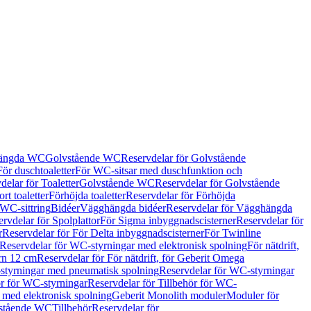
hängda WC
Golvstående WC
Reservdelar för Golvstående
För duschtoaletter
För WC-sitsar med duschfunktion och
delar för Toaletter
Golvstående WC
Reservdelar för Golvstående
rt toaletter
Förhöjda toaletter
Reservdelar för Förhöjda
 WC-sittring
Bidéer
Vägghängda bidéer
Reservdelar för Vägghängda
rvdelar för Spolplattor
För Sigma inbyggnadscisterner
Reservdelar för
r
Reservdelar för För Delta inbyggnadscisterner
För Twinline
Reservdelar för WC-styrningar med elektronisk spolning
För nätdrift,
ern 12 cm
Reservdelar för För nätdrift, för Geberit Omega
tyrningar med pneumatisk spolning
Reservdelar för WC-styrningar
ör för WC-styrningar
Reservdelar för Tillbehör för WC-
 med elektronisk spolning
Geberit Monolith moduler
Moduler för
vstående WC
Tillbehör
Reservdelar för