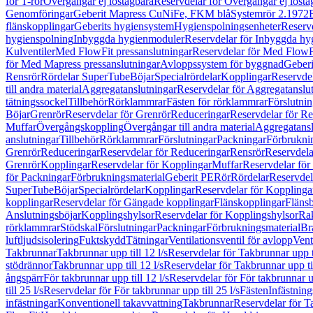
för T-rör
Övergångar ej löstagbara
Reservdelar för Övergångar ej lösta
Genomföringar
Geberit Mapress CuNiFe, FKM blå
Systemrör 2.1972
flänskopplingar
Geberits hygiensystem
Hygienspolningsenheter
Reserv
hygienspolning
Inbyggda hygienmoduler
Reservdelar för Inbyggda h
Kulventiler
Med FlowFit pressanslutningar
Reservdelar för Med FlowFi
för Med Mapress pressanslutningar
Avloppssystem för byggnad
Geberi
Rensrör
Rördelar SuperTube
Böjar
Specialrördelar
Kopplingar
Reservdel
till andra material
Aggregatanslutningar
Reservdelar för Aggregatanslu
tätningssockel
Tillbehör
Rörklammrar
Fästen för rörklammrar
Förslutnin
Böjar
Grenrör
Reservdelar för Grenrör
Reduceringar
Reservdelar för R
Muffar
Övergångskoppling
Övergångar till andra material
Aggregatansl
anslutningar
Tillbehör
Rörklammrar
Förslutningar
Packningar
Förbrukni
Grenrör
Reduceringar
Reservdelar för Reduceringar
Rensrör
Reservdela
Grenrör
Kopplingar
Reservdelar för Kopplingar
Muffar
Reservdelar för
för Packningar
Förbrukningsmaterial
Geberit PE
Rör
Rördelar
Reservdel
SuperTube
Böjar
Specialrördelar
Kopplingar
Reservdelar för Kopplinga
kopplingar
Reservdelar för Gängade kopplingar
Flänskopplingar
Fläns
Anslutningsböjar
Kopplingshylsor
Reservdelar för Kopplingshylsor
Rak
rörklammrar
Stödskal
Förslutningar
Packningar
Förbrukningsmaterial
Br
luftljudsisolering
Fuktskydd
Tätningar
Ventilationsventil för avlopp
Vent
Takbrunnar
Takbrunnar upp till 12 l/s
Reservdelar för Takbrunnar upp ti
stödrännor
Takbrunnar upp till 12 l/s
Reservdelar för Takbrunnar upp til
ångspärr
För takbrunnar upp till 12 l/s
Reservdelar för För takbrunnar up
till 25 l/s
Reservdelar för För takbrunnar upp till 25 l/s
Fästen
Infästnin
infästningar
Konventionell takavvattning
Takbrunnar
Reservdelar för T