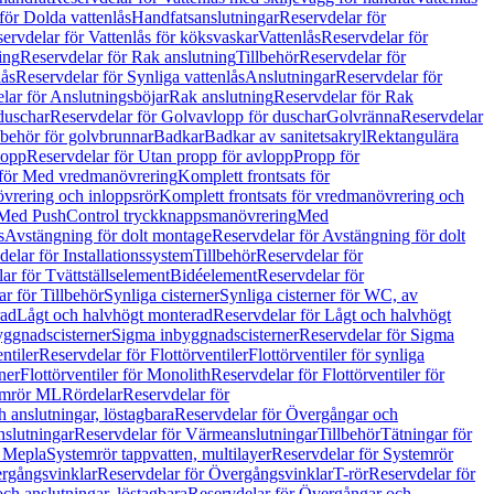
för Dolda vattenlås
Handfatsanslutningar
Reservdelar för
ervdelar för Vattenlås för köksvaskar
Vattenlås
Reservdelar för
ing
Reservdelar för Rak anslutning
Tillbehör
Reservdelar för
lås
Reservdelar för Synliga vattenlås
Anslutningar
Reservdelar för
lar för Anslutningsböjar
Rak anslutning
Reservdelar för Rak
duschar
Reservdelar för Golvavlopp för duschar
Golvränna
Reservdelar
lbehör för golvbrunnar
Badkar
Badkar av sanitetsakryl
Rektangulära
lopp
Reservdelar för Utan propp för avlopp
Propp för
 för Med vredmanövrering
Komplett frontsats för
vrering och inloppsrör
Komplett frontsats för vredmanövrering och
 Med PushControl tryckknappsmanövrering
Med
s
Avstängning för dolt montage
Reservdelar för Avstängning för dolt
elar för Installationssystem
Tillbehör
Reservdelar för
ar för Tvättställselement
Bidéelement
Reservdelar för
r för Tillbehör
Synliga cisterner
Synliga cisterner för WC, av
rad
Lågt och halvhögt monterad
Reservdelar för Lågt och halvhögt
yggnadscisterner
Sigma inbyggnadscisterner
Reservdelar för Sigma
ntiler
Reservdelar för Flottörventiler
Flottörventiler för synliga
ner
Flottörventiler för Monolith
Reservdelar för Flottörventiler för
emrör ML
Rördelar
Reservdelar för
 anslutningar, löstagbara
Reservdelar för Övergångar och
slutningar
Reservdelar för Värmeanslutningar
Tillbehör
Tätningar för
 Mepla
Systemrör tappvatten, multilayer
Reservdelar för Systemrör
rgångsvinklar
Reservdelar för Övergångsvinklar
T-rör
Reservdelar för
ch anslutningar, löstagbara
Reservdelar för Övergångar och