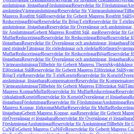
anslutningar, löstagbara
Förslutningar
Reservdelar för Förslutningar
Ans
anslutning
Värmeanslutningar
Reservdelar för Värmeanslutningar
Tillb
Mapress Rostfritt Stål
Reservdelar för Geberit Mapress Rostfritt Stål
Sy
Reduceringar
Böjar
Reservdelar för Böjar
T-rör
Reservdelar för T-rör
In
anslutningar, löstagbara
Reservdelar för Övergångar och anslutningar, 
för Anslutningar
Geberit Mapress Rostfritt Stål, gas
Reservdelar för Geb
Muffar
Reduceringar
Reservdelar för Reduceringar
Böjar
Reservdelar f
löstagbara
Reservdelar för Övergångar och anslutningar, löstagbara
För
med rörände
Tätningar för rörledningar och rördelar
Rörfästen
Systemp
Muffar
Reduceringar
Reservdelar för Reduceringar
Böjar
Reservdelar f
löstagbara
Reservdelar för Övergångar och anslutningar, löstagbara
Ko
Värmeanslutningar
Tillbehör för Geberit Mapress Therm
Skyddskåpor 
Elförzinkat Stål
Reservdelar för Geberit Mapress Elförzinkat Stål
Syste
Böjar
T-rör
Reservdelar för T-rör
Korsrör
Reservdelar för Korsrör
Övergå
anslutningar, löstagbara
Kompensatorer
Reservdelar för Kompensatore
Värmeanslutningar
Tillbehör för Geberit Mapress Elförzinkat Stål
Tätn
Mapress Koppar
Muffar
Reservdelar för Muffar
Reduceringar
Reservdel
cirkulation
Korsrör
Reservdelar för Korsrör
Övergångar ej löstagbara
Re
löstagbara
Förslutningar
Reservdelar för Förslutningar
Anslutningar
Res
Mapress Koppar, förkromat
Muffar
Reservdelar för Muffar
Reducering
löstagbara
Geberit Mapress Koppar, gas
Reservdelar för Geberit Mapr
rör
Övergångar ej löstagbara
Reservdelar för Övergångar ej löstagbara
Förslutningar
Anslutningar
Reservdelar för Anslutningar
Tillbehör för
CuNiFe
Geberit Mapress CuNiFe
Reservdelar för Geberit Mapress C