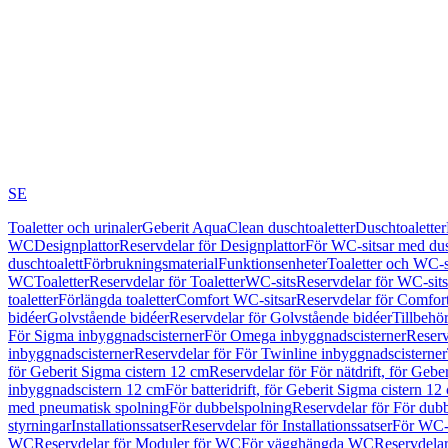
SE
Toaletter och urinaler
Geberit AquaClean duschtoaletter
Duschtoaletter
WC
Designplattor
Reservdelar för Designplattor
För WC-sitsar med du
duschtoalett
Förbrukningsmaterial
Funktionsenheter
Toaletter och WC-s
WC
Toaletter
Reservdelar för Toaletter
WC-sits
Reservdelar för WC-sits
toaletter
Förlängda toaletter
Comfort WC-sitsar
Reservdelar för Comfor
bidéer
Golvstående bidéer
Reservdelar för Golvstående bidéer
Tillbehö
För Sigma inbyggnadscisterner
För Omega inbyggnadscisterner
Reserv
inbyggnadscisterner
Reservdelar för För Twinline inbyggnadscisterner
för Geberit Sigma cistern 12 cm
Reservdelar för För nätdrift, för Gebe
inbyggnadscistern 12 cm
För batteridrift, för Geberit Sigma cistern 12
med pneumatisk spolning
För dubbelspolning
Reservdelar för För dub
styrningar
Installationssatser
Reservdelar för Installationssatser
För WC-s
WC
Reservdelar för Moduler för WC
För vägghängda WC
Reservdela