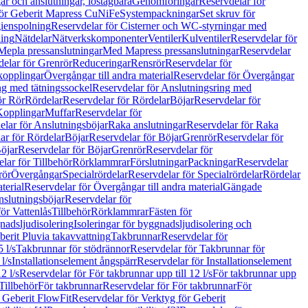
r och anslutningar, löstagbara
Genomföringar
Reservdelar för
för Geberit Mapress CuNiFe
Systempackningar
Set skruv för
ienspolning
Reservdelar för Cisterner och WC-styrningar med
ning
Nätdelar
Nätverkskomponenter
Ventiler
Kulventiler
Reservdelar för
Mepla pressanslutningar
Med Mapress pressanslutningar
Reservdelar
elar för Grenrör
Reduceringar
Rensrör
Reservdelar för
opplingar
Övergångar till andra material
Reservdelar för Övergångar
ng med tätningssockel
Reservdelar för Anslutningsring med
ör Rör
Rördelar
Reservdelar för Rördelar
Böjar
Reservdelar för
Kopplingar
Muffar
Reservdelar för
elar för Anslutningsböjar
Raka anslutningar
Reservdelar för Raka
ar för Rördelar
Böjar
Reservdelar för Böjar
Grenrör
Reservdelar för
öjar
Reservdelar för Böjar
Grenrör
Reservdelar för
lar för Tillbehör
Rörklammrar
Förslutningar
Packningar
Reservdelar
rör
Övergångar
Specialrördelar
Reservdelar för Specialrördelar
Rördelar
terial
Reservdelar för Övergångar till andra material
Gängade
slutningsböjar
Reservdelar för
ör Vattenlås
Tillbehör
Rörklammrar
Fästen för
gnadsljudisolering
Isoleringar för byggnadsljudisolering och
berit Pluvia takavvattning
Takbrunnar
Reservdelar för
 l/s
Takbrunnar för stödrännor
Reservdelar för Takbrunnar för
l/s
Installationselement ångspärr
Reservdelar för Installationselement
2 l/s
Reservdelar för För takbrunnar upp till 12 l/s
För takbrunnar upp
Tillbehör
För takbrunnar
Reservdelar för För takbrunnar
För
 Geberit FlowFit
Reservdelar för Verktyg för Geberit