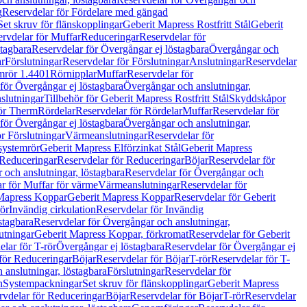
g
Reservdelar för Fördelare med gängad
Set skruv för flänskopplingar
Geberit Mapress Rostfritt Stål
Geberit
rvdelar för Muffar
Reduceringar
Reservdelar för
tagbara
Reservdelar för Övergångar ej löstagbara
Övergångar och
r
Förslutningar
Reservdelar för Förslutningar
Anslutningar
Reservdelar
mrör 1.4401
Rörnipplar
Muffar
Reservdelar för
för Övergångar ej löstagbara
Övergångar och anslutningar,
slutningar
Tillbehör för Geberit Mapress Rostfritt Stål
Skyddskåpor
ör Therm
Rördelar
Reservdelar för Rördelar
Muffar
Reservdelar för
för Övergångar ej löstagbara
Övergångar och anslutningar,
r Förslutningar
Värmeanslutningar
Reservdelar för
 systemrör
Geberit Mapress Elförzinkat Stål
Geberit Mapress
Reduceringar
Reservdelar för Reduceringar
Böjar
Reservdelar för
och anslutningar, löstagbara
Reservdelar för Övergångar och
r för Muffar för värme
Värmeanslutningar
Reservdelar för
Mapress Koppar
Geberit Mapress Koppar
Reservdelar för Geberit
rör
Invändig cirkulation
Reservdelar för Invändig
stagbara
Reservdelar för Övergångar och anslutningar,
utningar
Geberit Mapress Koppar, förkromat
Reservdelar för Geberit
lar för T-rör
Övergångar ej löstagbara
Reservdelar för Övergångar ej
för Reduceringar
Böjar
Reservdelar för Böjar
T-rör
Reservdelar för T-
 anslutningar, löstagbara
Förslutningar
Reservdelar för
n
Systempackningar
Set skruv för flänskopplingar
Geberit Mapress
rvdelar för Reduceringar
Böjar
Reservdelar för Böjar
T-rör
Reservdelar