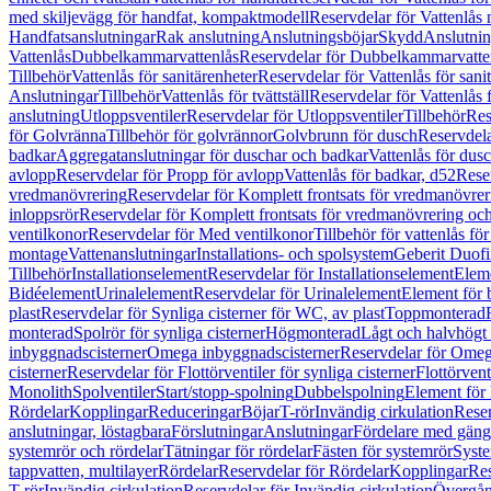
med skiljevägg för handfat, kompaktmodell
Reservdelar för Vattenlås
Handfatsanslutningar
Rak anslutning
Anslutningsböjar
Skydd
Anslutnin
Vattenlås
Dubbelkammarvattenlås
Reservdelar för Dubbelkammarvatte
Tillbehör
Vattenlås för sanitärenheter
Reservdelar för Vattenlås för sani
Anslutningar
Tillbehör
Vattenlås för tvättställ
Reservdelar för Vattenlås fö
anslutning
Utloppsventiler
Reservdelar för Utloppsventiler
Tillbehör
Res
för Golvränna
Tillbehör för golvrännor
Golvbrunn för dusch
Reservdela
badkar
Aggregatanslutningar för duschar och badkar
Vattenlås för dus
avlopp
Reservdelar för Propp för avlopp
Vattenlås för badkar, d52
Reser
vredmanövrering
Reservdelar för Komplett frontsats för vredmanövrer
inloppsrör
Reservdelar för Komplett frontsats för vredmanövrering och
ventilkonor
Reservdelar för Med ventilkonor
Tillbehör för vattenlås fö
montage
Vattenanslutningar
Installations- och spolsystem
Geberit Duof
Tillbehör
Installationselement
Reservdelar för Installationselement
Elem
Bidéelement
Urinalelement
Reservdelar för Urinalelement
Element för 
plast
Reservdelar för Synliga cisterner för WC, av plast
Toppmonterad
monterad
Spolrör för synliga cisterner
Högmonterad
Lågt och halvhögt
inbyggnadscisterner
Omega inbyggnadscisterner
Reservdelar för Omeg
cisterner
Reservdelar för Flottörventiler för synliga cisterner
Flottörvent
Monolith
Spolventiler
Start/stopp-spolning
Dubbelspolning
Element för 
Rördelar
Kopplingar
Reduceringar
Böjar
T-rör
Invändig cirkulation
Reser
anslutningar, löstagbara
Förslutningar
Anslutningar
Fördelare med gäng
systemrör och rördelar
Tätningar för rördelar
Fästen för systemrör
Syst
tappvatten, multilayer
Rördelar
Reservdelar för Rördelar
Kopplingar
Res
T-rör
Invändig cirkulation
Reservdelar för Invändig cirkulation
Övergång