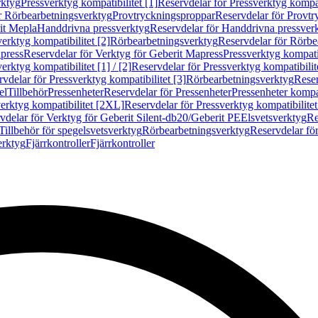
rktyg
Pressverktyg kompatibilitet [1]
Reservdelar för Pressverktyg kompati
r Rörbearbetningsverktyg
Provtryckningsproppar
Reservdelar för Provt
it Mepla
Handdrivna pressverktyg
Reservdelar för Handdrivna pressver
erktyg kompatibilitet [2]
Rörbearbetningsverktyg
Reservdelar för Rörbe
press
Reservdelar för Verktyg för Geberit Mapress
Pressverktyg kompatib
erktyg kompatibilitet [1] / [2]
Reservdelar för Pressverktyg kompatibilitet
vdelar för Pressverktyg kompatibilitet [3]
Rörbearbetningsverktyg
Reser
el
Tillbehör
Pressenheter
Reservdelar för Pressenheter
Pressenheter kompat
erktyg kompatibilitet [2XL]
Reservdelar för Pressverktyg kompatibilite
vdelar för Verktyg för Geberit Silent-db20/Geberit PE
Elsvetsverktyg
Re
Tillbehör för spegelsvetsverktyg
Rörbearbetningsverktyg
Reservdelar fö
erktyg
Fjärrkontroller
Fjärrkontroller