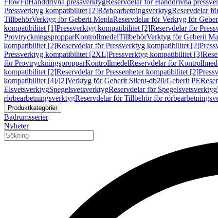
FlowFit
Handdrivna pressverktyg
Reservdelar för Handdrivna pressve
Pressverktyg kompatibilitet [2]
Rörbearbetningsverktyg
Reservdelar fö
Tillbehör
Verktyg för Geberit Mepla
Reservdelar för Verktyg för Geber
kompatibilitet [1]
Pressverktyg kompatibilitet [2]
Reservdelar för Pressv
Provtryckningsproppar
Kontrollmedel
Tillbehör
Verktyg för Geberit Ma
kompatibilitet [2]
Reservdelar för Pressverktyg kompatibilitet [2]
Pressv
Pressverktyg kompatibilitet [2XL]
Pressverktyg kompatibilitet [3]
Reser
för Provtryckningsproppar
Kontrollmedel
Reservdelar för Kontrollmed
kompatibilitet [2]
Reservdelar för Pressenheter kompatibilitet [2]
Pressv
kompatibilitet [4]/[2]
Verktyg för Geberit Silent-db20/Geberit PE
Reser
Elsvetsverktyg
Spegelsvetsverktyg
Reservdelar för Spegelsvetsverktyg
rörbearbetningsverktyg
Reservdelar för Tillbehör för rörbearbetningsv
Produktkategorier
Badrumsserier
Nyheter