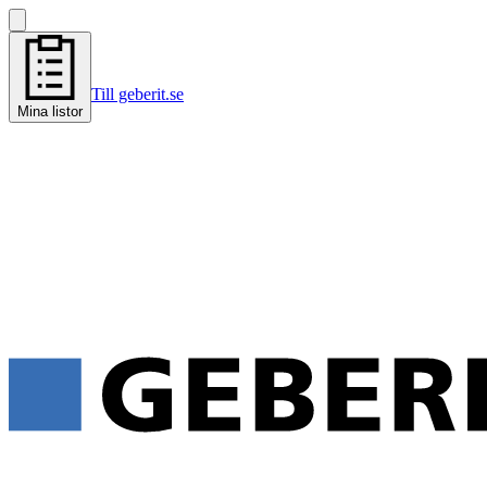
Till geberit.se
Mina listor