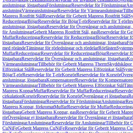
anslutningar, löstagbara
Förslutningar
Reservdelar för Förslutningar
Ans
anslutning
Värmeanslutningar
Reservdelar för Värmeanslutningar
Tillb
Mapress Rostfritt Stål
Reservdelar för Geberit Mapress Rostfritt Stål
Sy
Reduceringar
Böjar
Reservdelar för Böjar
T-rör
Reservdelar för T-rör
In
anslutningar, löstagbara
Reservdelar för Övergångar och anslutningar, 
för Anslutningar
Geberit Mapress Rostfritt Stål, gas
Reservdelar för Geb
Muffar
Reduceringar
Reservdelar för Reduceringar
Böjar
Reservdelar f
löstagbara
Reservdelar för Övergångar och anslutningar, löstagbara
För
med rörände
Tätningar för rörledningar och rördelar
Rörfästen
Systemp
Muffar
Reduceringar
Reservdelar för Reduceringar
Böjar
Reservdelar f
löstagbara
Reservdelar för Övergångar och anslutningar, löstagbara
Ko
Värmeanslutningar
Tillbehör för Geberit Mapress Therm
Skyddskåpor 
Elförzinkat Stål
Reservdelar för Geberit Mapress Elförzinkat Stål
Syste
Böjar
T-rör
Reservdelar för T-rör
Korsrör
Reservdelar för Korsrör
Övergå
anslutningar, löstagbara
Kompensatorer
Reservdelar för Kompensatore
Värmeanslutningar
Tillbehör för Geberit Mapress Elförzinkat Stål
Tätn
Mapress Koppar
Muffar
Reservdelar för Muffar
Reduceringar
Reservdel
cirkulation
Korsrör
Reservdelar för Korsrör
Övergångar ej löstagbara
Re
löstagbara
Förslutningar
Reservdelar för Förslutningar
Anslutningar
Res
Mapress Koppar, förkromat
Muffar
Reservdelar för Muffar
Reducering
löstagbara
Geberit Mapress Koppar, gas
Reservdelar för Geberit Mapr
rör
Övergångar ej löstagbara
Reservdelar för Övergångar ej löstagbara
Förslutningar
Anslutningar
Reservdelar för Anslutningar
Tillbehör för
CuNiFe
Geberit Mapress CuNiFe
Reservdelar för Geberit Mapress C