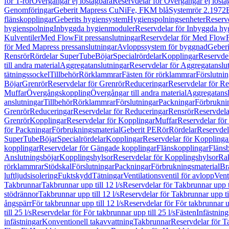
för T-rör
Övergångar ej löstagbara
Reservdelar för Övergångar ej lösta
Genomföringar
Geberit Mapress CuNiFe, FKM blå
Systemrör 2.1972
flänskopplingar
Geberits hygiensystem
Hygienspolningsenheter
Reserv
hygienspolning
Inbyggda hygienmoduler
Reservdelar för Inbyggda h
Kulventiler
Med FlowFit pressanslutningar
Reservdelar för Med FlowFi
för Med Mapress pressanslutningar
Avloppssystem för byggnad
Geberi
Rensrör
Rördelar SuperTube
Böjar
Specialrördelar
Kopplingar
Reservdel
till andra material
Aggregatanslutningar
Reservdelar för Aggregatanslu
tätningssockel
Tillbehör
Rörklammrar
Fästen för rörklammrar
Förslutnin
Böjar
Grenrör
Reservdelar för Grenrör
Reduceringar
Reservdelar för R
Muffar
Övergångskoppling
Övergångar till andra material
Aggregatansl
anslutningar
Tillbehör
Rörklammrar
Förslutningar
Packningar
Förbrukni
Grenrör
Reduceringar
Reservdelar för Reduceringar
Rensrör
Reservdela
Grenrör
Kopplingar
Reservdelar för Kopplingar
Muffar
Reservdelar för
för Packningar
Förbrukningsmaterial
Geberit PE
Rör
Rördelar
Reservdel
SuperTube
Böjar
Specialrördelar
Kopplingar
Reservdelar för Kopplinga
kopplingar
Reservdelar för Gängade kopplingar
Flänskopplingar
Fläns
Anslutningsböjar
Kopplingshylsor
Reservdelar för Kopplingshylsor
Rak
rörklammrar
Stödskal
Förslutningar
Packningar
Förbrukningsmaterial
Br
luftljudsisolering
Fuktskydd
Tätningar
Ventilationsventil för avlopp
Vent
Takbrunnar
Takbrunnar upp till 12 l/s
Reservdelar för Takbrunnar upp ti
stödrännor
Takbrunnar upp till 12 l/s
Reservdelar för Takbrunnar upp til
ångspärr
För takbrunnar upp till 12 l/s
Reservdelar för För takbrunnar up
till 25 l/s
Reservdelar för För takbrunnar upp till 25 l/s
Fästen
Infästnin
infästningar
Konventionell takavvattning
Takbrunnar
Reservdelar för T