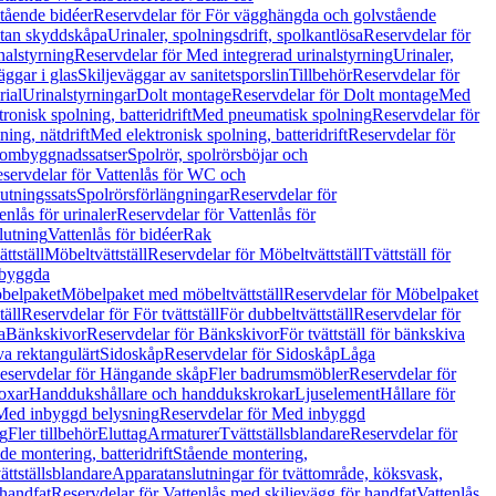
tående bidéer
Reservdelar för För vägghängda och golvstående
Utan skyddskåpa
Urinaler, spolningsdrift, spolkantlösa
Reservdelar för
nalstyrning
Reservdelar för Med integrerad urinalstyrning
Urinaler,
äggar i glas
Skiljeväggar av sanitetsporslin
Tillbehör
Reservdelar för
rial
Urinalstyrningar
Dolt montage
Reservdelar för Dolt montage
Med
onisk spolning, batteridrift
Med pneumatisk spolning
Reservdelar för
ing, nätdrift
Med elektronisk spolning, batteridrift
Reservdelar för
h ombyggnadssatser
Spolrör, spolrörsböjar och
servdelar för Vattenlås för WC och
utningssats
Spolrörsförlängningar
Reservdelar för
enlås för urinaler
Reservdelar för Vattenlås för
lutning
Vattenlås för bidéer
Rak
ttställ
Möbeltvättställ
Reservdelar för Möbeltvättställ
Tvättställ för
nbyggda
belpaket
Möbelpaket med möbeltvättställ
Reservdelar för Möbelpaket
täll
Reservdelar för För tvättställ
För dubbeltvättställ
Reservdelar för
a
Bänkskivor
Reservdelar för Bänkskivor
För tvättställ för bänkskiva
va rektangulärt
Sidoskåp
Reservdelar för Sidoskåp
Låga
eservdelar för Hängande skåp
Fler badrumsmöbler
Reservdelar för
oxar
Handdukshållare och handdukskrokar
Ljuselement
Hållare för
Med inbyggd belysning
Reservdelar för Med inbyggd
g
Fler tillbehör
Eluttag
Armaturer
Tvättställsblandare
Reservdelar för
de montering, batteridrift
Stående montering,
ättställsblandare
Apparatanslutningar för tvättområde, köksvask,
 handfat
Reservdelar för Vattenlås med skiljevägg för handfat
Vattenlås