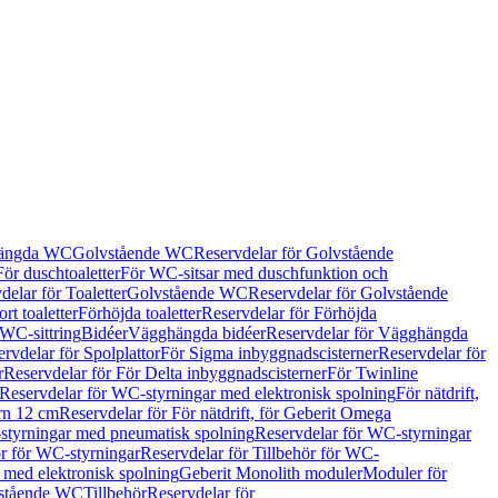
hängda WC
Golvstående WC
Reservdelar för Golvstående
För duschtoaletter
För WC-sitsar med duschfunktion och
delar för Toaletter
Golvstående WC
Reservdelar för Golvstående
rt toaletter
Förhöjda toaletter
Reservdelar för Förhöjda
 WC-sittring
Bidéer
Vägghängda bidéer
Reservdelar för Vägghängda
rvdelar för Spolplattor
För Sigma inbyggnadscisterner
Reservdelar för
r
Reservdelar för För Delta inbyggnadscisterner
För Twinline
Reservdelar för WC-styrningar med elektronisk spolning
För nätdrift,
ern 12 cm
Reservdelar för För nätdrift, för Geberit Omega
tyrningar med pneumatisk spolning
Reservdelar för WC-styrningar
ör för WC-styrningar
Reservdelar för Tillbehör för WC-
 med elektronisk spolning
Geberit Monolith moduler
Moduler för
vstående WC
Tillbehör
Reservdelar för