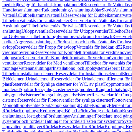
med skiljevägg för handfat, kompaktmodell
Reservdelar för Vattenlås
Handfatsanslutningar
Rak anslutning
Anslutningsböjar
Skydd
Anslutnin
Vattenlås
Dubbelkammarvattenlås
Reservdelar för Dubbelkammarvatte
Tillbehör
Vattenlås för sanitärenheter
Reservdelar för Vattenlås för sani
Anslutningar
Tillbehör
Vattenlås för tvättställ
Reservdelar för Vattenlås fö
anslutning
Utloppsventiler
Reservdelar för Utloppsventiler
Tillbehör
Res
för Golvränna
Tillbehör för golvrännor
Golvbrunn för dusch
Reservdela
badkar
Aggregatanslutningar för duschar och badkar
Vattenlås för dus
avlopp
Reservdelar för Propp för avlopp
Vattenlås för badkar, d52
Reser
vredmanövrering
Reservdelar för Komplett frontsats för vredmanövrer
inloppsrör
Reservdelar för Komplett frontsats för vredmanövrering och
ventilkonor
Reservdelar för Med ventilkonor
Tillbehör för vattenlås fö
montage
Vattenanslutningar
Installations- och spolsystem
Geberit Duof
Tillbehör
Installationselement
Reservdelar för Installationselement
Elem
Bidéelement
Urinalelement
Reservdelar för Urinalelement
Element för 
plast
Reservdelar för Synliga cisterner för WC, av plast
Toppmonterad
monterad
Spolrör för synliga cisterner
Högmonterad
Lågt och halvhögt
inbyggnadscisterner
Omega inbyggnadscisterner
Reservdelar för Omeg
cisterner
Reservdelar för Flottörventiler för synliga cisterner
Flottörvent
Monolith
Spolventiler
Start/stopp-spolning
Dubbelspolning
Element för 
Rördelar
Kopplingar
Reduceringar
Böjar
T-rör
Invändig cirkulation
Reser
anslutningar, löstagbara
Förslutningar
Anslutningar
Fördelare med gäng
systemrör och rördelar
Tätningar för rördelar
Fästen för systemrör
Syst
tappvatten, multilayer
Rördelar
Reservdelar för Rördelar
Kopplingar
Res
T-rör
Invändig cirkulation
Reservdelar för Invändig cirkulation
Övergång