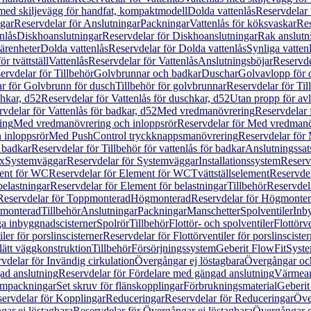
 med skiljevägg för handfat, kompaktmodell
Dolda vattenlås
Reservdelar 
gar
Reservdelar för Anslutningar
Packningar
Vattenlås för köksvaskar
Res
nlås
Diskhoanslutningar
Reservdelar för Diskhoanslutningar
Rak anslutn
tärenheter
Dolda vattenlås
Reservdelar för Dolda vattenlås
Synliga vatten
r tvättställ
Vattenlås
Reservdelar för Vattenlås
Anslutningsböjar
Reservde
ervdelar för Tillbehör
Golvbrunnar och badkar
Duschar
Golvavlopp för 
r för Golvbrunn för dusch
Tillbehör för golvbrunnar
Reservdelar för Til
chkar, d52
Reservdelar för Vattenlås för duschkar, d52
Utan propp för av
vdelar för Vattenlås för badkar, d52
Med vredmanövrering
Reservdelar
ing
Med vredmanövrering och inloppsrör
Reservdelar för Med vredmanö
 inloppsrör
Med PushControl tryckknappsmanövrering
Reservdelar för
r badkar
Reservdelar för Tillbehör för vattenlås för badkar
Anslutningssat
ix
Systemväggar
Reservdelar för Systemväggar
Installationssystem
Reservd
ent för WC
Reservdelar för Element för WC
Tvättställselement
Reservdel
belastningar
Reservdelar för Element för belastningar
Tillbehör
Reservdela
Reservdelar för Toppmonterad
Högmonterad
Reservdelar för Högmonte
 monterad
Tillbehör
Anslutningar
Packningar
Manschetter
Spolventiler
Inb
a inbyggnadscisterner
Spolrör
Tillbehör
Flottör- och spolventiler
Flottörve
iler för porslinscisterner
Reservdelar för Flottörventiler för porslinscister
lätt väggkonstruktion
Tillbehör
Försörjningssystem
Geberit FlowFit
Syst
vdelar för Invändig cirkulation
Övergångar ej löstagbara
Övergångar och
ad anslutning
Reservdelar för Fördelare med gängad anslutning
Värmean
empackningar
Set skruv för flänskopplingar
Förbrukningsmaterial
Geberit
ervdelar för Kopplingar
Reduceringar
Reservdelar för Reduceringar
Öve
ar ej löstagbara
Reservdelar för Övergångar ej löstagbara
Övergångar o