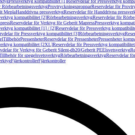
rktyg
Pressverktyg kompatibilitet [1]
Reservdelar för Pressverktyg kompati
r Rörbearbetningsverktyg
Provtryckningsproppar
Reservdelar för Provt
it Mepla
Handdrivna pressverktyg
Reservdelar för Handdrivna pressver
erktyg kompatibilitet [2]
Rörbearbetningsverktyg
Reservdelar för Rörbe
press
Reservdelar för Verktyg för Geberit Mapress
Pressverktyg kompatib
erktyg kompatibilitet [1] / [2]
Reservdelar för Pressverktyg kompatibilitet
vdelar för Pressverktyg kompatibilitet [3]
Rörbearbetningsverktyg
Reser
el
Tillbehör
Pressenheter
Reservdelar för Pressenheter
Pressenheter kompat
erktyg kompatibilitet [2XL]
Reservdelar för Pressverktyg kompatibilite
vdelar för Verktyg för Geberit Silent-db20/Geberit PE
Elsvetsverktyg
Re
Tillbehör för spegelsvetsverktyg
Rörbearbetningsverktyg
Reservdelar fö
erktyg
Fjärrkontroller
Fjärrkontroller