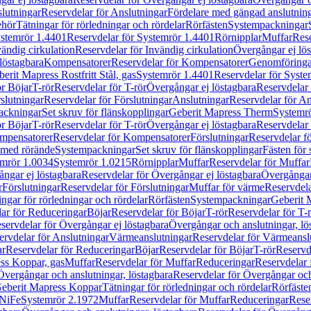
lutningar
Reservdelar för Anslutningar
Fördelare med gängad anslutnin
ehör
Tätningar för rörledningar och rördelar
Rörfästen
Systempackningar
stemrör 1.4401
Reservdelar för Systemrör 1.4401
Rörnipplar
Muffar
Rese
vändig cirkulation
Reservdelar för Invändig cirkulation
Övergångar ej lös
löstagbara
Kompensatorer
Reservdelar för Kompensatorer
Genomföringa
erit Mapress Rostfritt Stål, gas
Systemrör 1.4401
Reservdelar för Syste
ör Böjar
T-rör
Reservdelar för T-rör
Övergångar ej löstagbara
Reservdelar 
slutningar
Reservdelar för Förslutningar
Anslutningar
Reservdelar för An
ackningar
Set skruv för flänskopplingar
Geberit Mapress Therm
Systemr
ör Böjar
T-rör
Reservdelar för T-rör
Övergångar ej löstagbara
Reservdelar 
mpensatorer
Reservdelar för Kompensatorer
Förslutningar
Reservdelar fö
med rörände
Systempackningar
Set skruv för flänskopplingar
Fästen för
mrör 1.0034
Systemrör 1.0215
Rörnipplar
Muffar
Reservdelar för Muffar
ngar ej löstagbara
Reservdelar för Övergångar ej löstagbara
Övergångar 
r
Förslutningar
Reservdelar för Förslutningar
Muffar för värme
Reservdela
ingar för rörledningar och rördelar
Rörfästen
Systempackningar
Geberit 
ar för Reduceringar
Böjar
Reservdelar för Böjar
T-rör
Reservdelar för T-
servdelar för Övergångar ej löstagbara
Övergångar och anslutningar, lö
ervdelar för Anslutningar
Värmeanslutningar
Reservdelar för Värmeansl
ar
Reservdelar för Reduceringar
Böjar
Reservdelar för Böjar
T-rör
Reservde
ess Koppar, gas
Muffar
Reservdelar för Muffar
Reduceringar
Reservdelar 
Övergångar och anslutningar, löstagbara
Reservdelar för Övergångar och
 Geberit Mapress Koppar
Tätningar för rörledningar och rördelar
Rörfäste
uNiFe
Systemrör 2.1972
Muffar
Reservdelar för Muffar
Reduceringar
Rese