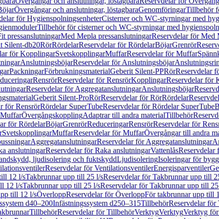
gbara
Övergångar och anslutningar, löstagbara
Reservdelar för Övergånga
Böjar
Övergångar och anslutningar, löstagbara
Genomföringar
Tillbehör 
delar för Hygienspolningsenheter
Cisterner och WC-styrningar med hyg
ygienmoduler
Tillbehör för cisterner och WC-styrningar med hygienspol
t pressanslutningar
Med Mepla pressanslutningar
Reservdelar för Med 
t Silent-db20
Rör
Rördelar
Reservdelar för Rördelar
Böjar
Grenrör
Reservd
ar för Kopplingar
Svetskopplingar
Muffar
Reservdelar för Muffar
Spännk
tningar
Anslutningsböjar
Reservdelar för Anslutningsböjar
Anslutningsri
gar
Packningar
Förbrukningsmaterial
Geberit Silent-PP
Rör
Reservdelar f
educeringar
Rensrör
Reservdelar för Rensrör
Kopplingar
Reservdelar för 
utningar
Reservdelar för Aggregatanslutningar
Anslutningsböjar
Reservd
ngsmaterial
Geberit Silent-Pro
Rör
Reservdelar för Rör
Rördelar
Reservdel
r för Rensrör
Rördelar SuperTube
Reservdelar för Rördelar SuperTube
B
 Muffar
Övergångskoppling
Adaptrar till andra material
Tillbehör
Reservde
ar för Rördelar
Böjar
Grenrör
Reduceringar
Rensrör
Reservdelar för Rens
r
Svetskopplingar
Muffar
Reservdelar för Muffar
Övergångar till andra ma
bussningar
Aggregatanslutningar
Reservdelar för Aggregatanslutningar
An
a anslutningar
Reservdelar för Raka anslutningar
Vattenlås
Reservdelar f
andskydd, ljudisolering och fuktskydd
Ljudisolering
Isoleringar för byg
ilationsventiler
Reservdelar för Ventilationsventiler
Energisparventiler
Ge
ll 12 l/s
Takbrunnar upp till 25 l/s
Reservdelar för Takbrunnar upp till 25
l 12 l/s
Takbrunnar upp till 25 l/s
Reservdelar för Takbrunnar upp till 25 
p till 12 l/s
Överlopp
Reservdelar för Överlopp
För takbrunnar upp till 1
gssystem d40–200
Infästningssystem d250–315
Tillbehör
Reservdelar för 
akbrunnar
Tillbehör
Reservdelar för Tillbehör
Verktyg
Verktyg
Verktyg för