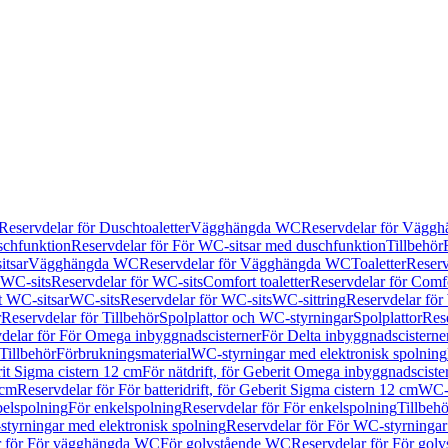
Reservdelar för Duschtoaletter
Vägghängda WC
Reservdelar för Vägg
schfunktion
Reservdelar för För WC-sitsar med duschfunktion
Tillbehör
itsar
Vägghängda WC
Reservdelar för Vägghängda WC
Toaletter
Reserv
WC-sits
Reservdelar för WC-sits
Comfort toaletter
Reservdelar för Comfo
t WC-sitsar
WC-sits
Reservdelar för WC-sits
WC-sittring
Reservdelar för
r
Reservdelar för Tillbehör
Spolplattor och WC-styrningar
Spolplattor
Rese
delar för För Omega inbyggnadscisterner
För Delta inbyggnadscisterne
Tillbehör
Förbrukningsmaterial
WC-styrningar med elektronisk spolning
rit Sigma cistern 12 cm
För nätdrift, för Geberit Omega inbyggnadscist
 cm
Reservdelar för För batteridrift, för Geberit Sigma cistern 12 cm
WC-s
belspolning
För enkelspolning
Reservdelar för För enkelspolning
Tillbeh
tyrningar med elektronisk spolning
Reservdelar för För WC-styrningar
r för För vägghängda WC
För golvstående WC
Reservdelar för För gol