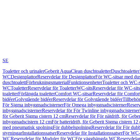
SE
Toaletter och urinaler
Geberit AquaClean duschtoaletter
Duschtoaletter
WC
Designplattor
Reservdelar för Designplattor
För WC-sitsar med du
duschtoalett
Förbrukningsmaterial
Funktionsenheter
Toaletter och WC-s
WC
Toaletter
Reservdelar för Toaletter
WC-sits
Reservdelar för WC-sits
toaletter
Förlängda toaletter
Comfort WC-sitsar
Reservdelar för Comfor
bidéer
Golvstående bidéer
Reservdelar för Golvstående bidéer
Tillbehö
För Sigma inbyggnadscisterner
För Omega inbyggnadscisterner
Reserv
inbyggnadscisterner
Reservdelar för För Twinline inbyggnadscisterner
för Geberit Sigma cistern 12 cm
Reservdelar för För nätdrift, för Gebe
inbyggnadscistern 12 cm
För batteridrift, för Geberit Sigma cistern 12
med pneumatisk spolning
För dubbelspolning
Reservdelar för För dub
styrningar
Installationssatser
Reservdelar för Installationssatser
För WC-s
WC
Reservdelar för Moduler för WC
För vägghängda WC
Reservdela