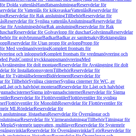
för Dolda vattenlås
Handfatsanslutningar
Reservdelar för
ervdelar för Vattenlås för köksvaskar
Vattenlås
Reservdelar för
ing
Reservdelar för Rak anslutning
Tillbehör
Reservdelar för
lås
Reservdelar för Synliga vattenlås
Anslutningar
Reservdelar för
lar för Anslutningsböjar
Rak anslutning
Reservdelar för Rak
duschar
Reservdelar för Golvavlopp för duschar
Golvränna
Reservdelar
lbehör för golvbrunnar
Badkar
Badkar av sanitetsakryl
Rektangulära
lopp
Reservdelar för Utan propp för avlopp
Propp för
 för Med vredmanövrering
Komplett frontsats för
vrering och inloppsrör
Komplett frontsats för vredmanövrering och
 Med PushControl tryckknappsmanövrering
Med
s
Avstängning för dolt montage
Reservdelar för Avstängning för dolt
elar för Installationssystem
Tillbehör
Reservdelar för
ar för Tvättställselement
Bidéelement
Reservdelar för
r för Tillbehör
Synliga cisterner
Synliga cisterner för WC, av
rad
Lågt och halvhögt monterad
Reservdelar för Lågt och halvhögt
yggnadscisterner
Sigma inbyggnadscisterner
Reservdelar för Sigma
ntiler
Reservdelar för Flottörventiler
Flottörventiler för synliga
ner
Flottörventiler för Monolith
Reservdelar för Flottörventiler för
emrör ML
Rördelar
Reservdelar för
 anslutningar, löstagbara
Reservdelar för Övergångar och
slutningar
Reservdelar för Värmeanslutningar
Tillbehör
Tätningar för
 Mepla
Systemrör tappvatten, multilayer
Reservdelar för Systemrör
rgångsvinklar
Reservdelar för Övergångsvinklar
T-rör
Reservdelar för
ch anslutningar, löstagbara
Reservdelar för Övergångar och