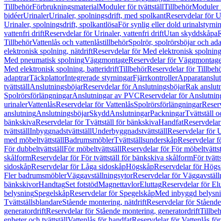
Tillbehör
Förbrukningsmaterial
Moduler för tvättställ
Tillbehör
Moduler 
bidéer
Urinaler
Urinaler, spolningsdrift, med spolkant
Reservdelar för U
Urinaler, spolningsdrift, spolkantlösa
För synlig eller dold urinalstyrni
vattenfri drift
Reservdelar för Urinaler, vattenfri drift
Utan skyddskåpa
R
Tillbehör
Vattenlås och vattenlåstillbehör
Spolrör, spolrörsböjar och ada
elektronisk spolning, nätdrift
Reservdelar för Med elektronisk spolning,
Med pneumatisk spolning
Väggmontage
Reservdelar för Väggmontag
Med elektronisk spolning, batteridrift
Tillbehör
Reservdelar för Tillbeh
adaptrar
Täckplattor
Integrerade styrningar
Fjärrkontroller
Apparatanslutn
tvättställ
Anslutningsböjar
Reservdelar för Anslutningsböjar
Rak anslut
Spolrörsförlängningar
Anslutningar av PVC
Reservdelar för Anslutni
urinaler
Vattenlås
Reservdelar för Vattenlås
Spolrörsförlängningar
Reserv
anslutning
Anslutningsböjar
Skydd
Anslutningar
Packningar
Tvättställ
bänkskiva
Reservdelar för Tvättställ för bänkskiva
Handfat
Reservdelar
tvättställ
Inbyggnadstvättställ
Underbyggnadstvättställ
Reservdelar för 
med möbeltvättställ
Badrumsmöbler
Tvättställsunderskåp
Reservdelar f
För dubbeltvättställ
För möbeltvättställ
Reservdelar för För möbeltvättst
skålform
Reservdelar för För tvättställ för bänkskiva skålform
För tvätt
sidoskåp
Reservdelar för Låga sidoskåp
Högskåp
Reservdelar för Hög
Fler badrumsmöbler
Väggavställningsytor
Reservdelar för Väggavställ
bänkskivor
Handtag
Set fotstöd
Magnettavlor
Eluttag
Reservdelar för El
belysning
Spegelskåp
Reservdelar för Spegelskåp
Med inbyggd belysn
Tvättställsblandare
Stående montering, nätdrift
Reservdelar för Stående
generatordrift
Reservdelar för Stående montering, generatordrift
Tillbe
enheter och tvättställ
Vattenlås för handfat
Reservdelar för Vattenlås fö