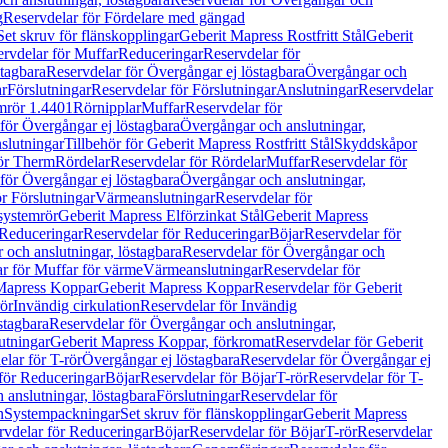
g
Reservdelar för Fördelare med gängad
Set skruv för flänskopplingar
Geberit Mapress Rostfritt Stål
Geberit
rvdelar för Muffar
Reduceringar
Reservdelar för
tagbara
Reservdelar för Övergångar ej löstagbara
Övergångar och
r
Förslutningar
Reservdelar för Förslutningar
Anslutningar
Reservdelar
mrör 1.4401
Rörnipplar
Muffar
Reservdelar för
för Övergångar ej löstagbara
Övergångar och anslutningar,
slutningar
Tillbehör för Geberit Mapress Rostfritt Stål
Skyddskåpor
ör Therm
Rördelar
Reservdelar för Rördelar
Muffar
Reservdelar för
för Övergångar ej löstagbara
Övergångar och anslutningar,
r Förslutningar
Värmeanslutningar
Reservdelar för
 systemrör
Geberit Mapress Elförzinkat Stål
Geberit Mapress
Reduceringar
Reservdelar för Reduceringar
Böjar
Reservdelar för
och anslutningar, löstagbara
Reservdelar för Övergångar och
r för Muffar för värme
Värmeanslutningar
Reservdelar för
Mapress Koppar
Geberit Mapress Koppar
Reservdelar för Geberit
rör
Invändig cirkulation
Reservdelar för Invändig
stagbara
Reservdelar för Övergångar och anslutningar,
utningar
Geberit Mapress Koppar, förkromat
Reservdelar för Geberit
lar för T-rör
Övergångar ej löstagbara
Reservdelar för Övergångar ej
för Reduceringar
Böjar
Reservdelar för Böjar
T-rör
Reservdelar för T-
 anslutningar, löstagbara
Förslutningar
Reservdelar för
n
Systempackningar
Set skruv för flänskopplingar
Geberit Mapress
rvdelar för Reduceringar
Böjar
Reservdelar för Böjar
T-rör
Reservdelar