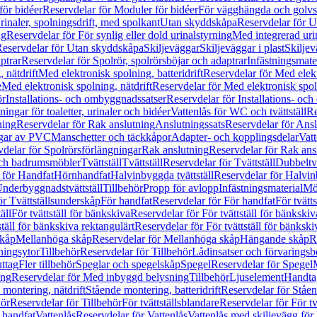
för bidéer
Reservdelar för Moduler för bidéer
För vägghängda och golvs
rinaler, spolningsdrift, med spolkant
Utan skyddskåpa
Reservdelar för 
ng
Reservdelar för För synlig eller dold urinalstyrning
Med integrerad uri
eservdelar för Utan skyddskåpa
Skiljeväggar
Skiljeväggar i plast
Skiljev
ptrar
Reservdelar för Spolrör, spolrörsböjar och adaptrar
Infästningsmate
 nätdrift
Med elektronisk spolning, batteridrift
Reservdelar för Med elektr
e
Med elektronisk spolning, nätdrift
Reservdelar för Med elektronisk spoln
ör
Installations- och ombyggnadssatser
Reservdelar för Installations- oc
ingar för toaletter, urinaler och bidéer
Vattenlås för WC och tvättställ
Re
ning
Reservdelar för Rak anslutning
Anslutningssats
Reservdelar för Ansl
ngar av PVC
Manschetter och täckkåpor
Adapter- och kopplingsdelar
Vatt
delar för Spolrörsförlängningar
Rak anslutning
Reservdelar för Rak ans
 och badrumsmöbler
Tvättställ
Tvättställ
Reservdelar för Tvättställ
Dubbeltvä
 för Handfat
Hörnhandfat
Halvinbyggda tvättställ
Reservdelar för Halvi
Underbyggnadstvättställ
Tillbehör
Propp för avlopp
Infästningsmaterial
Mö
ör Tvättställsunderskåp
För handfat
Reservdelar för För handfat
För tvätts
äll
För tvättställ för bänkskiva
Reservdelar för För tvättställ för bänkskiv
ställ för bänkskiva rektangulärt
Reservdelar för För tvättställ för bänkski
skåp
Mellanhöga skåp
Reservdelar för Mellanhöga skåp
Hängande skåp
R
ningsytor
Tillbehör
Reservdelar för Tillbehör
Lådinsatser och förvaringsb
uttag
Fler tillbehör
Speglar och spegelskåp
Spegel
Reservdelar för Spegel
ing
Reservdelar för Med inbyggd belysning
Tillbehör
Ljuselement
Handta
 montering, nätdrift
Stående montering, batteridrift
Reservdelar för Ståen
hör
Reservdelar för Tillbehör
För tvättställsblandare
Reservdelar för För tv
r handfat
Vattenlås
Reservdelar för Vattenlås
Vattenlås med skiljevägg för