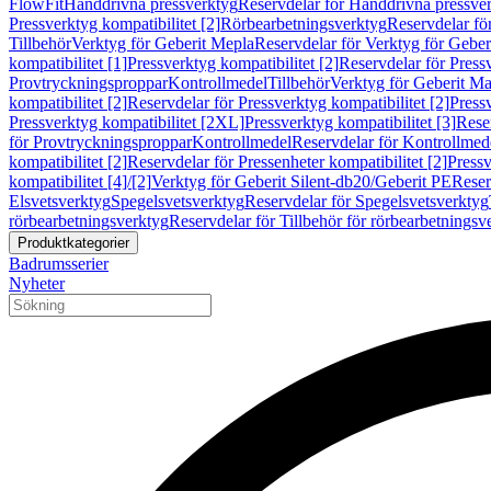
FlowFit
Handdrivna pressverktyg
Reservdelar för Handdrivna pressve
Pressverktyg kompatibilitet [2]
Rörbearbetningsverktyg
Reservdelar fö
Tillbehör
Verktyg för Geberit Mepla
Reservdelar för Verktyg för Geber
kompatibilitet [1]
Pressverktyg kompatibilitet [2]
Reservdelar för Pressv
Provtryckningsproppar
Kontrollmedel
Tillbehör
Verktyg för Geberit Ma
kompatibilitet [2]
Reservdelar för Pressverktyg kompatibilitet [2]
Pressv
Pressverktyg kompatibilitet [2XL]
Pressverktyg kompatibilitet [3]
Reser
för Provtryckningsproppar
Kontrollmedel
Reservdelar för Kontrollmed
kompatibilitet [2]
Reservdelar för Pressenheter kompatibilitet [2]
Pressv
kompatibilitet [4]/[2]
Verktyg för Geberit Silent-db20/Geberit PE
Reser
Elsvetsverktyg
Spegelsvetsverktyg
Reservdelar för Spegelsvetsverktyg
rörbearbetningsverktyg
Reservdelar för Tillbehör för rörbearbetningsv
Produktkategorier
Badrumsserier
Nyheter