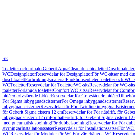
SE
Toaletter och urinaler
Geberit AquaClean duschtoaletter
Duschtoaletter
WC
Designplattor
Reservdelar för Designplattor
För WC-sitsar med du
duschtoalett
Förbrukningsmaterial
Funktionsenheter
Toaletter och WC-s
WC
Toaletter
Reservdelar för Toaletter
WC-sits
Reservdelar för WC-sits
toaletter
Förlängda toaletter
Comfort WC-sitsar
Reservdelar för Comfor
bidéer
Golvstående bidéer
Reservdelar för Golvstående bidéer
Tillbehö
För Sigma inbyggnadscisterner
För Omega inbyggnadscisterner
Reserv
inbyggnadscisterner
Reservdelar för För Twinline inbyggnadscisterner
för Geberit Sigma cistern 12 cm
Reservdelar för För nätdrift, för Gebe
inbyggnadscistern 12 cm
För batteridrift, för Geberit Sigma cistern 12
med pneumatisk spolning
För dubbelspolning
Reservdelar för För dub
styrningar
Installationssatser
Reservdelar för Installationssatser
För WC-s
WC
Reservdelar för Moduler för WC
För vägghängda WC
Reservdela