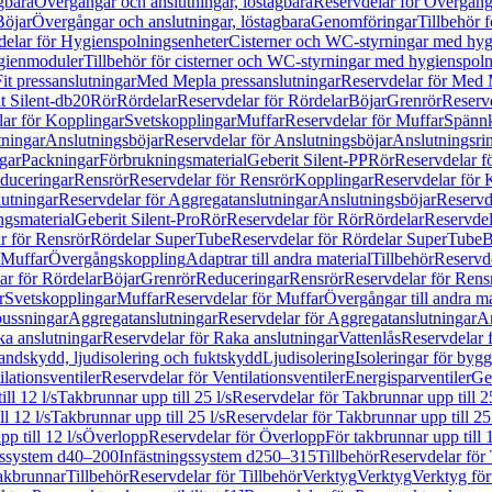
gbara
Övergångar och anslutningar, löstagbara
Reservdelar för Övergånga
Böjar
Övergångar och anslutningar, löstagbara
Genomföringar
Tillbehör 
delar för Hygienspolningsenheter
Cisterner och WC-styrningar med hyg
ygienmoduler
Tillbehör för cisterner och WC-styrningar med hygienspol
t pressanslutningar
Med Mepla pressanslutningar
Reservdelar för Med 
t Silent-db20
Rör
Rördelar
Reservdelar för Rördelar
Böjar
Grenrör
Reservd
ar för Kopplingar
Svetskopplingar
Muffar
Reservdelar för Muffar
Spännk
tningar
Anslutningsböjar
Reservdelar för Anslutningsböjar
Anslutningsri
gar
Packningar
Förbrukningsmaterial
Geberit Silent-PP
Rör
Reservdelar f
educeringar
Rensrör
Reservdelar för Rensrör
Kopplingar
Reservdelar för 
utningar
Reservdelar för Aggregatanslutningar
Anslutningsböjar
Reservd
ngsmaterial
Geberit Silent-Pro
Rör
Reservdelar för Rör
Rördelar
Reservdel
r för Rensrör
Rördelar SuperTube
Reservdelar för Rördelar SuperTube
B
 Muffar
Övergångskoppling
Adaptrar till andra material
Tillbehör
Reservde
ar för Rördelar
Böjar
Grenrör
Reduceringar
Rensrör
Reservdelar för Rens
r
Svetskopplingar
Muffar
Reservdelar för Muffar
Övergångar till andra ma
bussningar
Aggregatanslutningar
Reservdelar för Aggregatanslutningar
An
a anslutningar
Reservdelar för Raka anslutningar
Vattenlås
Reservdelar f
andskydd, ljudisolering och fuktskydd
Ljudisolering
Isoleringar för byg
ilationsventiler
Reservdelar för Ventilationsventiler
Energisparventiler
Ge
ll 12 l/s
Takbrunnar upp till 25 l/s
Reservdelar för Takbrunnar upp till 25
l 12 l/s
Takbrunnar upp till 25 l/s
Reservdelar för Takbrunnar upp till 25 
p till 12 l/s
Överlopp
Reservdelar för Överlopp
För takbrunnar upp till 1
gssystem d40–200
Infästningssystem d250–315
Tillbehör
Reservdelar för 
akbrunnar
Tillbehör
Reservdelar för Tillbehör
Verktyg
Verktyg
Verktyg för