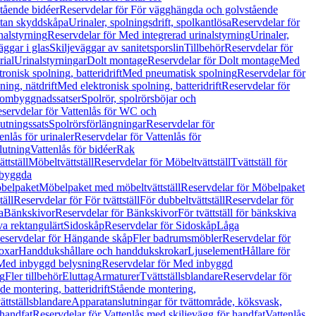
tående bidéer
Reservdelar för För vägghängda och golvstående
Utan skyddskåpa
Urinaler, spolningsdrift, spolkantlösa
Reservdelar för
nalstyrning
Reservdelar för Med integrerad urinalstyrning
Urinaler,
äggar i glas
Skiljeväggar av sanitetsporslin
Tillbehör
Reservdelar för
rial
Urinalstyrningar
Dolt montage
Reservdelar för Dolt montage
Med
onisk spolning, batteridrift
Med pneumatisk spolning
Reservdelar för
ing, nätdrift
Med elektronisk spolning, batteridrift
Reservdelar för
h ombyggnadssatser
Spolrör, spolrörsböjar och
servdelar för Vattenlås för WC och
utningssats
Spolrörsförlängningar
Reservdelar för
enlås för urinaler
Reservdelar för Vattenlås för
lutning
Vattenlås för bidéer
Rak
ttställ
Möbeltvättställ
Reservdelar för Möbeltvättställ
Tvättställ för
nbyggda
belpaket
Möbelpaket med möbeltvättställ
Reservdelar för Möbelpaket
täll
Reservdelar för För tvättställ
För dubbeltvättställ
Reservdelar för
a
Bänkskivor
Reservdelar för Bänkskivor
För tvättställ för bänkskiva
va rektangulärt
Sidoskåp
Reservdelar för Sidoskåp
Låga
eservdelar för Hängande skåp
Fler badrumsmöbler
Reservdelar för
oxar
Handdukshållare och handdukskrokar
Ljuselement
Hållare för
Med inbyggd belysning
Reservdelar för Med inbyggd
g
Fler tillbehör
Eluttag
Armaturer
Tvättställsblandare
Reservdelar för
de montering, batteridrift
Stående montering,
ättställsblandare
Apparatanslutningar för tvättområde, köksvask,
 handfat
Reservdelar för Vattenlås med skiljevägg för handfat
Vattenlås