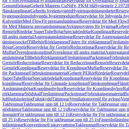
för T-rör
Övergångar ej löstagbara
Reservdelar för Övergångar ej lösta
Genomföringar
Geberit Mapress CuNiFe, FKM blå
Systemrör 2.1972
flänskopplingar
Geberits hygiensystem
Hygienspolningsenheter
Reserv
hygienspolning
Inbyggda hygienmoduler
Reservdelar för Inbyggda h
Kulventiler
Med FlowFit pressanslutningar
Reservdelar för Med FlowFi
för Med Mapress pressanslutningar
Avloppssystem för byggnad
Geberi
Rensrör
Rördelar SuperTube
Böjar
Specialrördelar
Kopplingar
Reservdel
till andra material
Aggregatanslutningar
Reservdelar för Aggregatanslu
tätningssockel
Tillbehör
Rörklammrar
Fästen för rörklammrar
Förslutnin
Böjar
Grenrör
Reservdelar för Grenrör
Reduceringar
Reservdelar för R
Muffar
Övergångskoppling
Övergångar till andra material
Aggregatansl
anslutningar
Tillbehör
Rörklammrar
Förslutningar
Packningar
Förbrukni
Grenrör
Reduceringar
Reservdelar för Reduceringar
Rensrör
Reservdela
Grenrör
Kopplingar
Reservdelar för Kopplingar
Muffar
Reservdelar för
för Packningar
Förbrukningsmaterial
Geberit PE
Rör
Rördelar
Reservdel
SuperTube
Böjar
Specialrördelar
Kopplingar
Reservdelar för Kopplinga
kopplingar
Reservdelar för Gängade kopplingar
Flänskopplingar
Fläns
Anslutningsböjar
Kopplingshylsor
Reservdelar för Kopplingshylsor
Rak
rörklammrar
Stödskal
Förslutningar
Packningar
Förbrukningsmaterial
Br
luftljudsisolering
Fuktskydd
Tätningar
Ventilationsventil för avlopp
Vent
Takbrunnar
Takbrunnar upp till 12 l/s
Reservdelar för Takbrunnar upp ti
stödrännor
Takbrunnar upp till 12 l/s
Reservdelar för Takbrunnar upp til
ångspärr
För takbrunnar upp till 12 l/s
Reservdelar för För takbrunnar up
till 25 l/s
Reservdelar för För takbrunnar upp till 25 l/s
Fästen
Infästnin
infästningar
Konventionell takavvattning
Takbrunnar
Reservdelar för T