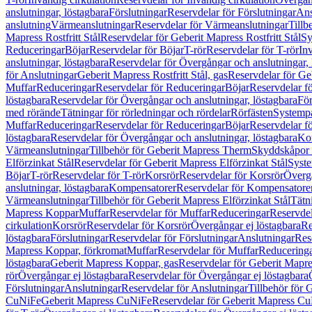
anslutningar, löstagbara
Förslutningar
Reservdelar för Förslutningar
Ans
anslutning
Värmeanslutningar
Reservdelar för Värmeanslutningar
Tillb
Mapress Rostfritt Stål
Reservdelar för Geberit Mapress Rostfritt Stål
Sy
Reduceringar
Böjar
Reservdelar för Böjar
T-rör
Reservdelar för T-rör
In
anslutningar, löstagbara
Reservdelar för Övergångar och anslutningar, 
för Anslutningar
Geberit Mapress Rostfritt Stål, gas
Reservdelar för Geb
Muffar
Reduceringar
Reservdelar för Reduceringar
Böjar
Reservdelar f
löstagbara
Reservdelar för Övergångar och anslutningar, löstagbara
För
med rörände
Tätningar för rörledningar och rördelar
Rörfästen
Systemp
Muffar
Reduceringar
Reservdelar för Reduceringar
Böjar
Reservdelar f
löstagbara
Reservdelar för Övergångar och anslutningar, löstagbara
Ko
Värmeanslutningar
Tillbehör för Geberit Mapress Therm
Skyddskåpor 
Elförzinkat Stål
Reservdelar för Geberit Mapress Elförzinkat Stål
Syste
Böjar
T-rör
Reservdelar för T-rör
Korsrör
Reservdelar för Korsrör
Övergå
anslutningar, löstagbara
Kompensatorer
Reservdelar för Kompensatore
Värmeanslutningar
Tillbehör för Geberit Mapress Elförzinkat Stål
Tätn
Mapress Koppar
Muffar
Reservdelar för Muffar
Reduceringar
Reservdel
cirkulation
Korsrör
Reservdelar för Korsrör
Övergångar ej löstagbara
Re
löstagbara
Förslutningar
Reservdelar för Förslutningar
Anslutningar
Res
Mapress Koppar, förkromat
Muffar
Reservdelar för Muffar
Reducering
löstagbara
Geberit Mapress Koppar, gas
Reservdelar för Geberit Mapr
rör
Övergångar ej löstagbara
Reservdelar för Övergångar ej löstagbara
Förslutningar
Anslutningar
Reservdelar för Anslutningar
Tillbehör för
CuNiFe
Geberit Mapress CuNiFe
Reservdelar för Geberit Mapress C