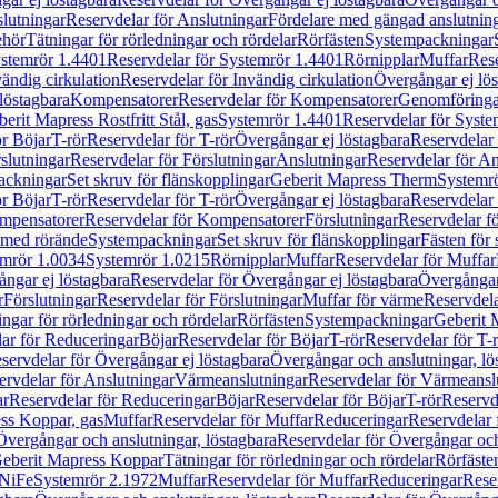
lutningar
Reservdelar för Anslutningar
Fördelare med gängad anslutnin
ehör
Tätningar för rörledningar och rördelar
Rörfästen
Systempackningar
stemrör 1.4401
Reservdelar för Systemrör 1.4401
Rörnipplar
Muffar
Rese
vändig cirkulation
Reservdelar för Invändig cirkulation
Övergångar ej lös
löstagbara
Kompensatorer
Reservdelar för Kompensatorer
Genomföringa
erit Mapress Rostfritt Stål, gas
Systemrör 1.4401
Reservdelar för Syste
ör Böjar
T-rör
Reservdelar för T-rör
Övergångar ej löstagbara
Reservdelar 
slutningar
Reservdelar för Förslutningar
Anslutningar
Reservdelar för An
ackningar
Set skruv för flänskopplingar
Geberit Mapress Therm
Systemr
ör Böjar
T-rör
Reservdelar för T-rör
Övergångar ej löstagbara
Reservdelar 
mpensatorer
Reservdelar för Kompensatorer
Förslutningar
Reservdelar fö
med rörände
Systempackningar
Set skruv för flänskopplingar
Fästen för
mrör 1.0034
Systemrör 1.0215
Rörnipplar
Muffar
Reservdelar för Muffar
ngar ej löstagbara
Reservdelar för Övergångar ej löstagbara
Övergångar 
r
Förslutningar
Reservdelar för Förslutningar
Muffar för värme
Reservdela
ingar för rörledningar och rördelar
Rörfästen
Systempackningar
Geberit 
ar för Reduceringar
Böjar
Reservdelar för Böjar
T-rör
Reservdelar för T-
servdelar för Övergångar ej löstagbara
Övergångar och anslutningar, lö
ervdelar för Anslutningar
Värmeanslutningar
Reservdelar för Värmeansl
ar
Reservdelar för Reduceringar
Böjar
Reservdelar för Böjar
T-rör
Reservde
ess Koppar, gas
Muffar
Reservdelar för Muffar
Reduceringar
Reservdelar 
Övergångar och anslutningar, löstagbara
Reservdelar för Övergångar och
 Geberit Mapress Koppar
Tätningar för rörledningar och rördelar
Rörfäste
uNiFe
Systemrör 2.1972
Muffar
Reservdelar för Muffar
Reduceringar
Rese