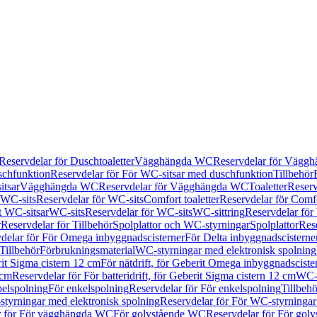
Reservdelar för Duschtoaletter
Vägghängda WC
Reservdelar för Vägg
schfunktion
Reservdelar för För WC-sitsar med duschfunktion
Tillbehör
itsar
Vägghängda WC
Reservdelar för Vägghängda WC
Toaletter
Reserv
WC-sits
Reservdelar för WC-sits
Comfort toaletter
Reservdelar för Comfo
t WC-sitsar
WC-sits
Reservdelar för WC-sits
WC-sittring
Reservdelar för
r
Reservdelar för Tillbehör
Spolplattor och WC-styrningar
Spolplattor
Rese
delar för För Omega inbyggnadscisterner
För Delta inbyggnadscisterne
Tillbehör
Förbrukningsmaterial
WC-styrningar med elektronisk spolning
rit Sigma cistern 12 cm
För nätdrift, för Geberit Omega inbyggnadscist
 cm
Reservdelar för För batteridrift, för Geberit Sigma cistern 12 cm
WC-s
belspolning
För enkelspolning
Reservdelar för För enkelspolning
Tillbeh
tyrningar med elektronisk spolning
Reservdelar för För WC-styrningar
r för För vägghängda WC
För golvstående WC
Reservdelar för För gol