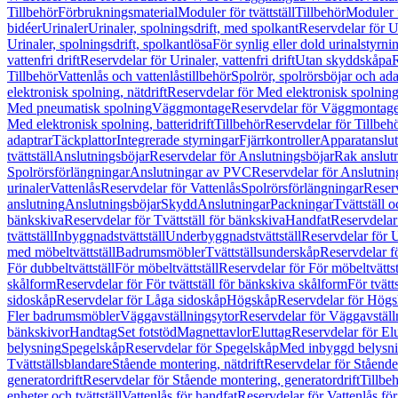
Tillbehör
Förbrukningsmaterial
Moduler för tvättställ
Tillbehör
Moduler 
bidéer
Urinaler
Urinaler, spolningsdrift, med spolkant
Reservdelar för U
Urinaler, spolningsdrift, spolkantlösa
För synlig eller dold urinalstyrni
vattenfri drift
Reservdelar för Urinaler, vattenfri drift
Utan skyddskåpa
R
Tillbehör
Vattenlås och vattenlåstillbehör
Spolrör, spolrörsböjar och ada
elektronisk spolning, nätdrift
Reservdelar för Med elektronisk spolning,
Med pneumatisk spolning
Väggmontage
Reservdelar för Väggmontag
Med elektronisk spolning, batteridrift
Tillbehör
Reservdelar för Tillbeh
adaptrar
Täckplattor
Integrerade styrningar
Fjärrkontroller
Apparatanslutn
tvättställ
Anslutningsböjar
Reservdelar för Anslutningsböjar
Rak anslut
Spolrörsförlängningar
Anslutningar av PVC
Reservdelar för Anslutni
urinaler
Vattenlås
Reservdelar för Vattenlås
Spolrörsförlängningar
Reserv
anslutning
Anslutningsböjar
Skydd
Anslutningar
Packningar
Tvättställ
bänkskiva
Reservdelar för Tvättställ för bänkskiva
Handfat
Reservdelar
tvättställ
Inbyggnadstvättställ
Underbyggnadstvättställ
Reservdelar för 
med möbeltvättställ
Badrumsmöbler
Tvättställsunderskåp
Reservdelar f
För dubbeltvättställ
För möbeltvättställ
Reservdelar för För möbeltvättst
skålform
Reservdelar för För tvättställ för bänkskiva skålform
För tvätt
sidoskåp
Reservdelar för Låga sidoskåp
Högskåp
Reservdelar för Hög
Fler badrumsmöbler
Väggavställningsytor
Reservdelar för Väggavställ
bänkskivor
Handtag
Set fotstöd
Magnettavlor
Eluttag
Reservdelar för El
belysning
Spegelskåp
Reservdelar för Spegelskåp
Med inbyggd belysn
Tvättställsblandare
Stående montering, nätdrift
Reservdelar för Stående
generatordrift
Reservdelar för Stående montering, generatordrift
Tillbe
enheter och tvättställ
Vattenlås för handfat
Reservdelar för Vattenlås fö