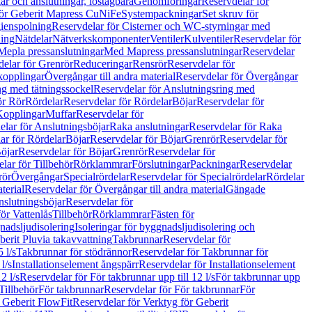
r och anslutningar, löstagbara
Genomföringar
Reservdelar för
för Geberit Mapress CuNiFe
Systempackningar
Set skruv för
ienspolning
Reservdelar för Cisterner och WC-styrningar med
ning
Nätdelar
Nätverkskomponenter
Ventiler
Kulventiler
Reservdelar för
Mepla pressanslutningar
Med Mapress pressanslutningar
Reservdelar
elar för Grenrör
Reduceringar
Rensrör
Reservdelar för
opplingar
Övergångar till andra material
Reservdelar för Övergångar
ng med tätningssockel
Reservdelar för Anslutningsring med
ör Rör
Rördelar
Reservdelar för Rördelar
Böjar
Reservdelar för
Kopplingar
Muffar
Reservdelar för
elar för Anslutningsböjar
Raka anslutningar
Reservdelar för Raka
ar för Rördelar
Böjar
Reservdelar för Böjar
Grenrör
Reservdelar för
öjar
Reservdelar för Böjar
Grenrör
Reservdelar för
lar för Tillbehör
Rörklammrar
Förslutningar
Packningar
Reservdelar
rör
Övergångar
Specialrördelar
Reservdelar för Specialrördelar
Rördelar
terial
Reservdelar för Övergångar till andra material
Gängade
slutningsböjar
Reservdelar för
ör Vattenlås
Tillbehör
Rörklammrar
Fästen för
gnadsljudisolering
Isoleringar för byggnadsljudisolering och
berit Pluvia takavvattning
Takbrunnar
Reservdelar för
 l/s
Takbrunnar för stödrännor
Reservdelar för Takbrunnar för
l/s
Installationselement ångspärr
Reservdelar för Installationselement
2 l/s
Reservdelar för För takbrunnar upp till 12 l/s
För takbrunnar upp
Tillbehör
För takbrunnar
Reservdelar för För takbrunnar
För
 Geberit FlowFit
Reservdelar för Verktyg för Geberit