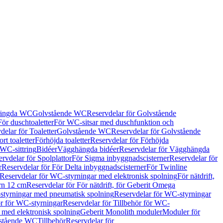
hängda WC
Golvstående WC
Reservdelar för Golvstående
För duschtoaletter
För WC-sitsar med duschfunktion och
delar för Toaletter
Golvstående WC
Reservdelar för Golvstående
rt toaletter
Förhöjda toaletter
Reservdelar för Förhöjda
 WC-sittring
Bidéer
Vägghängda bidéer
Reservdelar för Vägghängda
rvdelar för Spolplattor
För Sigma inbyggnadscisterner
Reservdelar för
r
Reservdelar för För Delta inbyggnadscisterner
För Twinline
Reservdelar för WC-styrningar med elektronisk spolning
För nätdrift,
ern 12 cm
Reservdelar för För nätdrift, för Geberit Omega
tyrningar med pneumatisk spolning
Reservdelar för WC-styrningar
ör för WC-styrningar
Reservdelar för Tillbehör för WC-
 med elektronisk spolning
Geberit Monolith moduler
Moduler för
vstående WC
Tillbehör
Reservdelar för