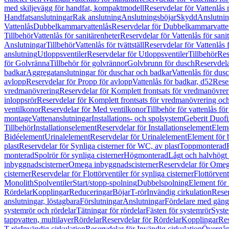
med skiljevägg för handfat, kompaktmodell
Reservdelar för Vattenlås
Handfatsanslutningar
Rak anslutning
Anslutningsböjar
Skydd
Anslutnin
Vattenlås
Dubbelkammarvattenlås
Reservdelar för Dubbelkammarvatte
Tillbehör
Vattenlås för sanitärenheter
Reservdelar för Vattenlås för sani
Anslutningar
Tillbehör
Vattenlås för tvättställ
Reservdelar för Vattenlås fö
anslutning
Utloppsventiler
Reservdelar för Utloppsventiler
Tillbehör
Res
för Golvränna
Tillbehör för golvrännor
Golvbrunn för dusch
Reservdela
badkar
Aggregatanslutningar för duschar och badkar
Vattenlås för dus
avlopp
Reservdelar för Propp för avlopp
Vattenlås för badkar, d52
Reser
vredmanövrering
Reservdelar för Komplett frontsats för vredmanövrer
inloppsrör
Reservdelar för Komplett frontsats för vredmanövrering och
ventilkonor
Reservdelar för Med ventilkonor
Tillbehör för vattenlås fö
montage
Vattenanslutningar
Installations- och spolsystem
Geberit Duof
Tillbehör
Installationselement
Reservdelar för Installationselement
Elem
Bidéelement
Urinalelement
Reservdelar för Urinalelement
Element för 
plast
Reservdelar för Synliga cisterner för WC, av plast
Toppmonterad
monterad
Spolrör för synliga cisterner
Högmonterad
Lågt och halvhögt
inbyggnadscisterner
Omega inbyggnadscisterner
Reservdelar för Omeg
cisterner
Reservdelar för Flottörventiler för synliga cisterner
Flottörvent
Monolith
Spolventiler
Start/stopp-spolning
Dubbelspolning
Element för 
Rördelar
Kopplingar
Reduceringar
Böjar
T-rör
Invändig cirkulation
Reser
anslutningar, löstagbara
Förslutningar
Anslutningar
Fördelare med gäng
systemrör och rördelar
Tätningar för rördelar
Fästen för systemrör
Syst
tappvatten, multilayer
Rördelar
Reservdelar för Rördelar
Kopplingar
Res
T-rör
Invändig cirkulation
Reservdelar för Invändig cirkulation
Övergång