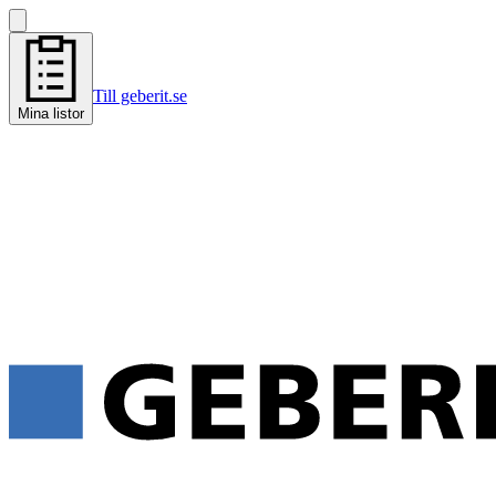
Till geberit.se
Mina listor