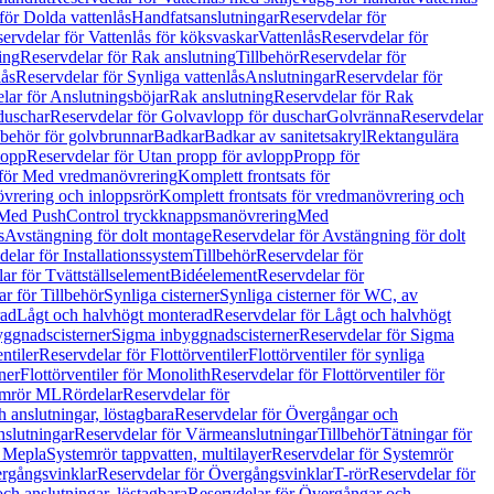
för Dolda vattenlås
Handfatsanslutningar
Reservdelar för
ervdelar för Vattenlås för köksvaskar
Vattenlås
Reservdelar för
ing
Reservdelar för Rak anslutning
Tillbehör
Reservdelar för
lås
Reservdelar för Synliga vattenlås
Anslutningar
Reservdelar för
lar för Anslutningsböjar
Rak anslutning
Reservdelar för Rak
duschar
Reservdelar för Golvavlopp för duschar
Golvränna
Reservdelar
lbehör för golvbrunnar
Badkar
Badkar av sanitetsakryl
Rektangulära
lopp
Reservdelar för Utan propp för avlopp
Propp för
 för Med vredmanövrering
Komplett frontsats för
vrering och inloppsrör
Komplett frontsats för vredmanövrering och
 Med PushControl tryckknappsmanövrering
Med
s
Avstängning för dolt montage
Reservdelar för Avstängning för dolt
elar för Installationssystem
Tillbehör
Reservdelar för
ar för Tvättställselement
Bidéelement
Reservdelar för
r för Tillbehör
Synliga cisterner
Synliga cisterner för WC, av
rad
Lågt och halvhögt monterad
Reservdelar för Lågt och halvhögt
yggnadscisterner
Sigma inbyggnadscisterner
Reservdelar för Sigma
ntiler
Reservdelar för Flottörventiler
Flottörventiler för synliga
ner
Flottörventiler för Monolith
Reservdelar för Flottörventiler för
emrör ML
Rördelar
Reservdelar för
 anslutningar, löstagbara
Reservdelar för Övergångar och
slutningar
Reservdelar för Värmeanslutningar
Tillbehör
Tätningar för
 Mepla
Systemrör tappvatten, multilayer
Reservdelar för Systemrör
rgångsvinklar
Reservdelar för Övergångsvinklar
T-rör
Reservdelar för
ch anslutningar, löstagbara
Reservdelar för Övergångar och