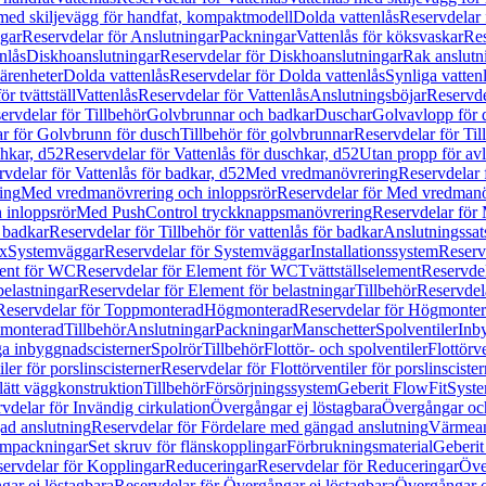
 med skiljevägg för handfat, kompaktmodell
Dolda vattenlås
Reservdelar 
gar
Reservdelar för Anslutningar
Packningar
Vattenlås för köksvaskar
Res
nlås
Diskhoanslutningar
Reservdelar för Diskhoanslutningar
Rak anslutn
tärenheter
Dolda vattenlås
Reservdelar för Dolda vattenlås
Synliga vatten
r tvättställ
Vattenlås
Reservdelar för Vattenlås
Anslutningsböjar
Reservde
ervdelar för Tillbehör
Golvbrunnar och badkar
Duschar
Golvavlopp för 
r för Golvbrunn för dusch
Tillbehör för golvbrunnar
Reservdelar för Til
chkar, d52
Reservdelar för Vattenlås för duschkar, d52
Utan propp för av
vdelar för Vattenlås för badkar, d52
Med vredmanövrering
Reservdelar
ing
Med vredmanövrering och inloppsrör
Reservdelar för Med vredmanö
 inloppsrör
Med PushControl tryckknappsmanövrering
Reservdelar för
r badkar
Reservdelar för Tillbehör för vattenlås för badkar
Anslutningssat
ix
Systemväggar
Reservdelar för Systemväggar
Installationssystem
Reservd
ent för WC
Reservdelar för Element för WC
Tvättställselement
Reservdel
belastningar
Reservdelar för Element för belastningar
Tillbehör
Reservdela
Reservdelar för Toppmonterad
Högmonterad
Reservdelar för Högmonte
 monterad
Tillbehör
Anslutningar
Packningar
Manschetter
Spolventiler
Inb
a inbyggnadscisterner
Spolrör
Tillbehör
Flottör- och spolventiler
Flottörve
iler för porslinscisterner
Reservdelar för Flottörventiler för porslinscister
lätt väggkonstruktion
Tillbehör
Försörjningssystem
Geberit FlowFit
Syst
vdelar för Invändig cirkulation
Övergångar ej löstagbara
Övergångar och
ad anslutning
Reservdelar för Fördelare med gängad anslutning
Värmean
empackningar
Set skruv för flänskopplingar
Förbrukningsmaterial
Geberit
ervdelar för Kopplingar
Reduceringar
Reservdelar för Reduceringar
Öve
ar ej löstagbara
Reservdelar för Övergångar ej löstagbara
Övergångar o