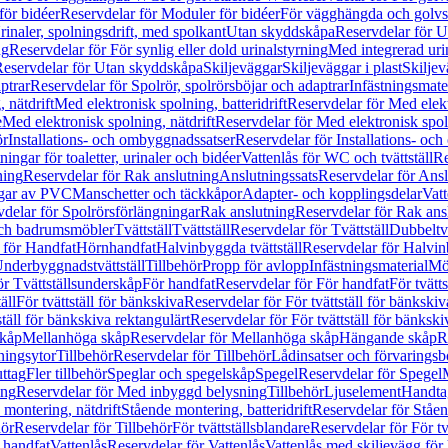
för bidéer
Reservdelar för Moduler för bidéer
För vägghängda och golvs
rinaler, spolningsdrift, med spolkant
Utan skyddskåpa
Reservdelar för 
ng
Reservdelar för För synlig eller dold urinalstyrning
Med integrerad uri
eservdelar för Utan skyddskåpa
Skiljeväggar
Skiljeväggar i plast
Skiljev
ptrar
Reservdelar för Spolrör, spolrörsböjar och adaptrar
Infästningsmate
 nätdrift
Med elektronisk spolning, batteridrift
Reservdelar för Med elektr
e
Med elektronisk spolning, nätdrift
Reservdelar för Med elektronisk spoln
ör
Installations- och ombyggnadssatser
Reservdelar för Installations- oc
ingar för toaletter, urinaler och bidéer
Vattenlås för WC och tvättställ
Re
ning
Reservdelar för Rak anslutning
Anslutningssats
Reservdelar för Ansl
ngar av PVC
Manschetter och täckkåpor
Adapter- och kopplingsdelar
Vatt
delar för Spolrörsförlängningar
Rak anslutning
Reservdelar för Rak ans
 och badrumsmöbler
Tvättställ
Tvättställ
Reservdelar för Tvättställ
Dubbeltvä
 för Handfat
Hörnhandfat
Halvinbyggda tvättställ
Reservdelar för Halvi
Underbyggnadstvättställ
Tillbehör
Propp för avlopp
Infästningsmaterial
Mö
ör Tvättställsunderskåp
För handfat
Reservdelar för För handfat
För tvätts
äll
För tvättställ för bänkskiva
Reservdelar för För tvättställ för bänkskiv
ställ för bänkskiva rektangulärt
Reservdelar för För tvättställ för bänkski
skåp
Mellanhöga skåp
Reservdelar för Mellanhöga skåp
Hängande skåp
R
ningsytor
Tillbehör
Reservdelar för Tillbehör
Lådinsatser och förvaringsb
uttag
Fler tillbehör
Speglar och spegelskåp
Spegel
Reservdelar för Spegel
ing
Reservdelar för Med inbyggd belysning
Tillbehör
Ljuselement
Handta
 montering, nätdrift
Stående montering, batteridrift
Reservdelar för Ståen
hör
Reservdelar för Tillbehör
För tvättställsblandare
Reservdelar för För tv
r handfat
Vattenlås
Reservdelar för Vattenlås
Vattenlås med skiljevägg för