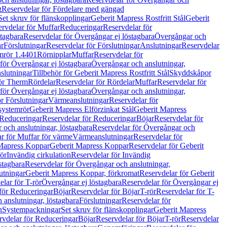
g
Reservdelar för Fördelare med gängad
Set skruv för flänskopplingar
Geberit Mapress Rostfritt Stål
Geberit
rvdelar för Muffar
Reduceringar
Reservdelar för
tagbara
Reservdelar för Övergångar ej löstagbara
Övergångar och
r
Förslutningar
Reservdelar för Förslutningar
Anslutningar
Reservdelar
mrör 1.4401
Rörnipplar
Muffar
Reservdelar för
för Övergångar ej löstagbara
Övergångar och anslutningar,
slutningar
Tillbehör för Geberit Mapress Rostfritt Stål
Skyddskåpor
ör Therm
Rördelar
Reservdelar för Rördelar
Muffar
Reservdelar för
för Övergångar ej löstagbara
Övergångar och anslutningar,
r Förslutningar
Värmeanslutningar
Reservdelar för
 systemrör
Geberit Mapress Elförzinkat Stål
Geberit Mapress
Reduceringar
Reservdelar för Reduceringar
Böjar
Reservdelar för
och anslutningar, löstagbara
Reservdelar för Övergångar och
r för Muffar för värme
Värmeanslutningar
Reservdelar för
Mapress Koppar
Geberit Mapress Koppar
Reservdelar för Geberit
rör
Invändig cirkulation
Reservdelar för Invändig
stagbara
Reservdelar för Övergångar och anslutningar,
utningar
Geberit Mapress Koppar, förkromat
Reservdelar för Geberit
lar för T-rör
Övergångar ej löstagbara
Reservdelar för Övergångar ej
för Reduceringar
Böjar
Reservdelar för Böjar
T-rör
Reservdelar för T-
 anslutningar, löstagbara
Förslutningar
Reservdelar för
n
Systempackningar
Set skruv för flänskopplingar
Geberit Mapress
rvdelar för Reduceringar
Böjar
Reservdelar för Böjar
T-rör
Reservdelar