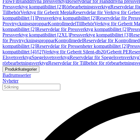
FlowFit
Handdrivna pressverktyg
Reservdelar för Handdrivna pressve
Pressverktyg kompatibilitet [2]
Rörbearbetningsverktyg
Reservdelar fö
Tillbehör
Verktyg för Geberit Mepla
Reservdelar för Verktyg för Geber
kompatibilitet [1]
Pressverktyg kompatibilitet [2]
Reservdelar för Pressv
Provtryckningsproppar
Kontrollmedel
Tillbehör
Verktyg för Geberit Ma
kompatibilitet [2]
Reservdelar för Pressverktyg kompatibilitet [2]
Pressv
Pressverktyg kompatibilitet [2XL]
Pressverktyg kompatibilitet [3]
Reser
för Provtryckningsproppar
Kontrollmedel
Reservdelar för Kontrollmed
kompatibilitet [2]
Reservdelar för Pressenheter kompatibilitet [2]
Pressv
kompatibilitet [4]/[2]
Verktyg för Geberit Silent-db20/Geberit PE
Reser
Elsvetsverktyg
Spegelsvetsverktyg
Reservdelar för Spegelsvetsverktyg
rörbearbetningsverktyg
Reservdelar för Tillbehör för rörbearbetningsv
Produktkategorier
Badrumsserier
Nyheter