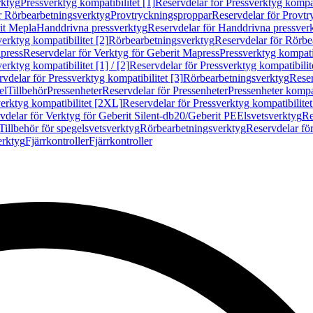
rktyg
Pressverktyg kompatibilitet [1]
Reservdelar för Pressverktyg kompati
r Rörbearbetningsverktyg
Provtryckningsproppar
Reservdelar för Provt
it Mepla
Handdrivna pressverktyg
Reservdelar för Handdrivna pressver
erktyg kompatibilitet [2]
Rörbearbetningsverktyg
Reservdelar för Rörbe
press
Reservdelar för Verktyg för Geberit Mapress
Pressverktyg kompatib
erktyg kompatibilitet [1] / [2]
Reservdelar för Pressverktyg kompatibilitet
vdelar för Pressverktyg kompatibilitet [3]
Rörbearbetningsverktyg
Reser
el
Tillbehör
Pressenheter
Reservdelar för Pressenheter
Pressenheter kompat
erktyg kompatibilitet [2XL]
Reservdelar för Pressverktyg kompatibilite
vdelar för Verktyg för Geberit Silent-db20/Geberit PE
Elsvetsverktyg
Re
Tillbehör för spegelsvetsverktyg
Rörbearbetningsverktyg
Reservdelar fö
erktyg
Fjärrkontroller
Fjärrkontroller