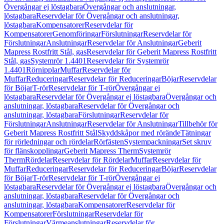
Övergångar ej löstagbara
Övergångar och anslutningar,
löstagbara
Reservdelar för Övergångar och anslutningar,
löstagbara
Kompensatorer
Reservdelar för
Kompensatorer
Genomföringar
Förslutningar
Reservdelar för
Förslutningar
Anslutningar
Reservdelar för Anslutningar
Geberit
Mapress Rostfritt Stål, gas
Reservdelar för Geberit Mapress Rostfritt
Stål, gas
Systemrör 1.4401
Reservdelar för Systemrör
1.4401
Rörnipplar
Muffar
Reservdelar för
Muffar
Reduceringar
Reservdelar för Reduceringar
Böjar
Reservdelar
för Böjar
T-rör
Reservdelar för T-rör
Övergångar ej
löstagbara
Reservdelar för Övergångar ej löstagbara
Övergångar och
anslutningar, löstagbara
Reservdelar för Övergångar och
anslutningar, löstagbara
Förslutningar
Reservdelar för
Förslutningar
Anslutningar
Reservdelar för Anslutningar
Tillbehör för
Geberit Mapress Rostfritt Stål
Skyddskåpor med rörände
Tätningar
för rörledningar och rördelar
Rörfästen
Systempackningar
Set skruv
för flänskopplingar
Geberit Mapress Therm
Systemrör
Therm
Rördelar
Reservdelar för Rördelar
Muffar
Reservdelar för
Muffar
Reduceringar
Reservdelar för Reduceringar
Böjar
Reservdelar
för Böjar
T-rör
Reservdelar för T-rör
Övergångar ej
löstagbara
Reservdelar för Övergångar ej löstagbara
Övergångar och
anslutningar, löstagbara
Reservdelar för Övergångar och
anslutningar, löstagbara
Kompensatorer
Reservdelar för
Kompensatorer
Förslutningar
Reservdelar för
Förslutningar
Värmeanslutningar
Reservdelar för