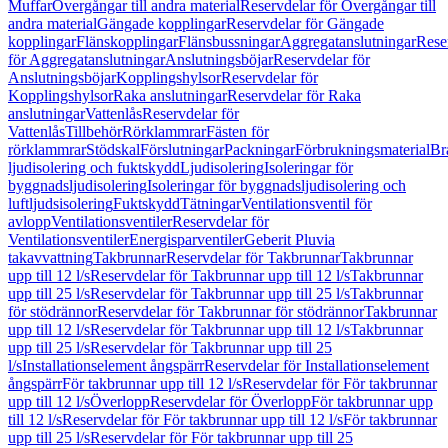
Muffar
Övergångar till andra material
Reservdelar för Övergångar till
andra material
Gängade kopplingar
Reservdelar för Gängade
kopplingar
Flänskopplingar
Flänsbussningar
Aggregatanslutningar
Rese
för Aggregatanslutningar
Anslutningsböjar
Reservdelar för
Anslutningsböjar
Kopplingshylsor
Reservdelar för
Kopplingshylsor
Raka anslutningar
Reservdelar för Raka
anslutningar
Vattenlås
Reservdelar för
Vattenlås
Tillbehör
Rörklammrar
Fästen för
rörklammrar
Stödskal
Förslutningar
Packningar
Förbrukningsmaterial
Br
ljudisolering och fuktskydd
Ljudisolering
Isoleringar för
byggnadsljudisolering
Isoleringar för byggnadsljudisolering och
luftljudsisolering
Fuktskydd
Tätningar
Ventilationsventil för
avlopp
Ventilationsventiler
Reservdelar för
Ventilationsventiler
Energisparventiler
Geberit Pluvia
takavvattning
Takbrunnar
Reservdelar för Takbrunnar
Takbrunnar
upp till 12 l/s
Reservdelar för Takbrunnar upp till 12 l/s
Takbrunnar
upp till 25 l/s
Reservdelar för Takbrunnar upp till 25 l/s
Takbrunnar
för stödrännor
Reservdelar för Takbrunnar för stödrännor
Takbrunnar
upp till 12 l/s
Reservdelar för Takbrunnar upp till 12 l/s
Takbrunnar
upp till 25 l/s
Reservdelar för Takbrunnar upp till 25
l/s
Installationselement ångspärr
Reservdelar för Installationselement
ångspärr
För takbrunnar upp till 12 l/s
Reservdelar för För takbrunnar
upp till 12 l/s
Överlopp
Reservdelar för Överlopp
För takbrunnar upp
till 12 l/s
Reservdelar för För takbrunnar upp till 12 l/s
För takbrunnar
upp till 25 l/s
Reservdelar för För takbrunnar upp till 25