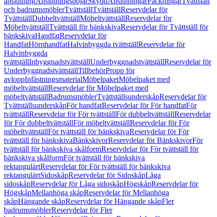
anslutning
Anslutningsböjar
Skydd
Anslutningar
Packningar
Tvättställ
och badrumsmöbler
Tvättställ
Tvättställ
Reservdelar för
Tvättställ
Dubbeltvättställ
Möbeltvättställ
Reservdelar för
Möbeltvättställ
Tvättställ för bänkskiva
Reservdelar för Tvättställ för
bänkskiva
Handfat
Reservdelar för
Handfat
Hörnhandfat
Halvinbyggda tvättställ
Reservdelar för
Halvinbyggda
tvättställ
Inbyggnadstvättställ
Underbyggnadstvättställ
Reservdelar för
Underbyggnadstvättställ
Tillbehör
Propp för
avlopp
Infästningsmaterial
Möbelpaket
Möbelpaket med
möbeltvättställ
Reservdelar för Möbelpaket med
möbeltvättställ
Badrumsmöbler
Tvättställsunderskåp
Reservdelar för
Tvättställsunderskåp
För handfat
Reservdelar för För handfat
För
tvättställ
Reservdelar för För tvättställ
För dubbeltvättställ
Reservdelar
för För dubbeltvättställ
För möbeltvättställ
Reservdelar för För
möbeltvättställ
För tvättställ för bänkskiva
Reservdelar för För
tvättställ för bänkskiva
Bänkskivor
Reservdelar för Bänkskivor
För
tvättställ för bänkskiva skålform
Reservdelar för För tvättställ för
bänkskiva skålform
För tvättställ för bänkskiva
rektangulärt
Reservdelar för För tvättställ för bänkskiva
rektangulärt
Sidoskåp
Reservdelar för Sidoskåp
Låga
sidoskåp
Reservdelar för Låga sidoskåp
Högskåp
Reservdelar för
Högskåp
Mellanhöga skåp
Reservdelar för Mellanhöga
skåp
Hängande skåp
Reservdelar för Hängande skåp
Fler
badrumsmöbler
Reservdelar för Fler