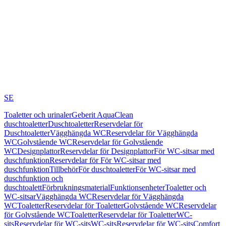
SE
Toaletter och urinaler
Geberit AquaClean
duschtoaletter
Duschtoaletter
Reservdelar för
Duschtoaletter
Vägghängda WC
Reservdelar för Vägghängda
WC
Golvstående WC
Reservdelar för Golvstående
WC
Designplattor
Reservdelar för Designplattor
För WC-sitsar med
duschfunktion
Reservdelar för För WC-sitsar med
duschfunktion
Tillbehör
För duschtoaletter
För WC-sitsar med
duschfunktion och
duschtoalett
Förbrukningsmaterial
Funktionsenheter
Toaletter och
WC-sitsar
Vägghängda WC
Reservdelar för Vägghängda
WC
Toaletter
Reservdelar för Toaletter
Golvstående WC
Reservdelar
för Golvstående WC
Toaletter
Reservdelar för Toaletter
WC-
sits
Reservdelar för WC-sits
WC-sits
Reservdelar för WC-sits
Comfort