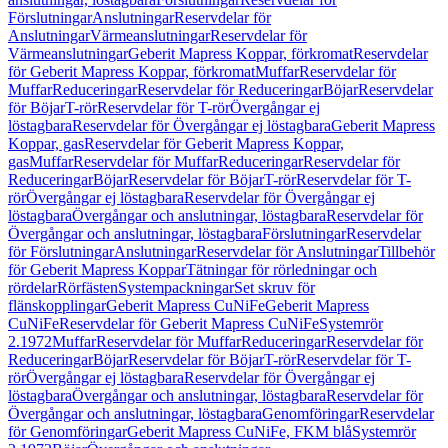
Förslutningar
Anslutningar
Reservdelar för
Anslutningar
Värmeanslutningar
Reservdelar för
Värmeanslutningar
Geberit Mapress Koppar, förkromat
Reservdelar
för Geberit Mapress Koppar, förkromat
Muffar
Reservdelar för
Muffar
Reduceringar
Reservdelar för Reduceringar
Böjar
Reservdelar
för Böjar
T-rör
Reservdelar för T-rör
Övergångar ej
löstagbara
Reservdelar för Övergångar ej löstagbara
Geberit Mapress
Koppar, gas
Reservdelar för Geberit Mapress Koppar,
gas
Muffar
Reservdelar för Muffar
Reduceringar
Reservdelar för
Reduceringar
Böjar
Reservdelar för Böjar
T-rör
Reservdelar för T-
rör
Övergångar ej löstagbara
Reservdelar för Övergångar ej
löstagbara
Övergångar och anslutningar, löstagbara
Reservdelar för
Övergångar och anslutningar, löstagbara
Förslutningar
Reservdelar
för Förslutningar
Anslutningar
Reservdelar för Anslutningar
Tillbehör
för Geberit Mapress Koppar
Tätningar för rörledningar och
rördelar
Rörfästen
Systempackningar
Set skruv för
flänskopplingar
Geberit Mapress CuNiFe
Geberit Mapress
CuNiFe
Reservdelar för Geberit Mapress CuNiFe
Systemrör
2.1972
Muffar
Reservdelar för Muffar
Reduceringar
Reservdelar för
Reduceringar
Böjar
Reservdelar för Böjar
T-rör
Reservdelar för T-
rör
Övergångar ej löstagbara
Reservdelar för Övergångar ej
löstagbara
Övergångar och anslutningar, löstagbara
Reservdelar för
Övergångar och anslutningar, löstagbara
Genomföringar
Reservdelar
för Genomföringar
Geberit Mapress CuNiFe, FKM blå
Systemrör