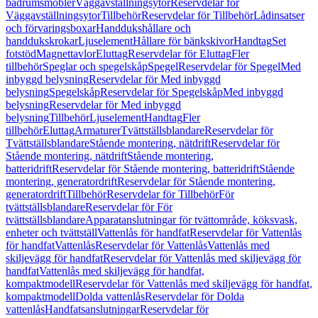
badrumsmöbler
Väggavställningsytor
Reservdelar för
Väggavställningsytor
Tillbehör
Reservdelar för Tillbehör
Lådinsatser
och förvaringsboxar
Handdukshållare och
handdukskrokar
Ljuselement
Hållare för bänkskivor
Handtag
Set
fotstöd
Magnettavlor
Eluttag
Reservdelar för Eluttag
Fler
tillbehör
Speglar och spegelskåp
Spegel
Reservdelar för Spegel
Med
inbyggd belysning
Reservdelar för Med inbyggd
belysning
Spegelskåp
Reservdelar för Spegelskåp
Med inbyggd
belysning
Reservdelar för Med inbyggd
belysning
Tillbehör
Ljuselement
Handtag
Fler
tillbehör
Eluttag
Armaturer
Tvättställsblandare
Reservdelar för
Tvättställsblandare
Stående montering, nätdrift
Reservdelar för
Stående montering, nätdrift
Stående montering,
batteridrift
Reservdelar för Stående montering, batteridrift
Stående
montering, generatordrift
Reservdelar för Stående montering,
generatordrift
Tillbehör
Reservdelar för Tillbehör
För
tvättställsblandare
Reservdelar för För
tvättställsblandare
Apparatanslutningar för tvättområde, köksvask,
enheter och tvättställ
Vattenlås för handfat
Reservdelar för Vattenlås
för handfat
Vattenlås
Reservdelar för Vattenlås
Vattenlås med
skiljevägg för handfat
Reservdelar för Vattenlås med skiljevägg för
handfat
Vattenlås med skiljevägg för handfat,
kompaktmodell
Reservdelar för Vattenlås med skiljevägg för handfat,
kompaktmodell
Dolda vattenlås
Reservdelar för Dolda
vattenlås
Handfatsanslutningar
Reservdelar för