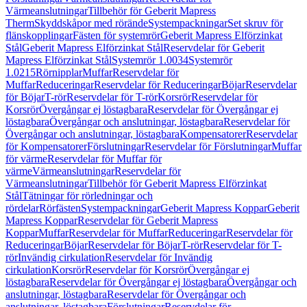
Värmeanslutningar
Tillbehör för Geberit Mapress
Therm
Skyddskåpor med rörände
Systempackningar
Set skruv för
flänskopplingar
Fästen för systemrör
Geberit Mapress Elförzinkat
Stål
Geberit Mapress Elförzinkat Stål
Reservdelar för Geberit
Mapress Elförzinkat Stål
Systemrör 1.0034
Systemrör
1.0215
Rörnipplar
Muffar
Reservdelar för
Muffar
Reduceringar
Reservdelar för Reduceringar
Böjar
Reservdelar
för Böjar
T-rör
Reservdelar för T-rör
Korsrör
Reservdelar för
Korsrör
Övergångar ej löstagbara
Reservdelar för Övergångar ej
löstagbara
Övergångar och anslutningar, löstagbara
Reservdelar för
Övergångar och anslutningar, löstagbara
Kompensatorer
Reservdelar
för Kompensatorer
Förslutningar
Reservdelar för Förslutningar
Muffar
för värme
Reservdelar för Muffar för
värme
Värmeanslutningar
Reservdelar för
Värmeanslutningar
Tillbehör för Geberit Mapress Elförzinkat
Stål
Tätningar för rörledningar och
rördelar
Rörfästen
Systempackningar
Geberit Mapress Koppar
Geberit
Mapress Koppar
Reservdelar för Geberit Mapress
Koppar
Muffar
Reservdelar för Muffar
Reduceringar
Reservdelar för
Reduceringar
Böjar
Reservdelar för Böjar
T-rör
Reservdelar för T-
rör
Invändig cirkulation
Reservdelar för Invändig
cirkulation
Korsrör
Reservdelar för Korsrör
Övergångar ej
löstagbara
Reservdelar för Övergångar ej löstagbara
Övergångar och
anslutningar, löstagbara
Reservdelar för Övergångar och
anslutningar, löstagbara
Förslutningar
Reservdelar för