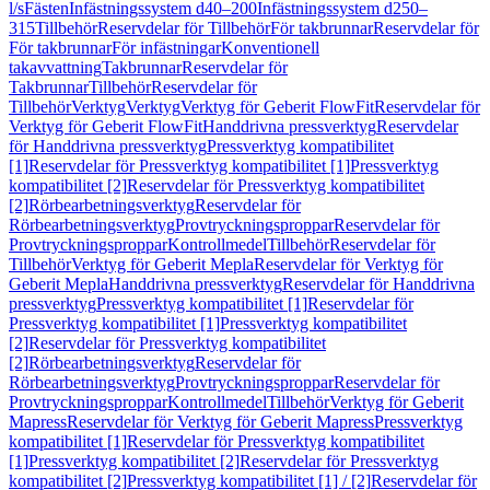
l/s
Fästen
Infästningssystem d40–200
Infästningssystem d250–
315
Tillbehör
Reservdelar för Tillbehör
För takbrunnar
Reservdelar för
För takbrunnar
För infästningar
Konventionell
takavvattning
Takbrunnar
Reservdelar för
Takbrunnar
Tillbehör
Reservdelar för
Tillbehör
Verktyg
Verktyg
Verktyg för Geberit FlowFit
Reservdelar för
Verktyg för Geberit FlowFit
Handdrivna pressverktyg
Reservdelar
för Handdrivna pressverktyg
Pressverktyg kompatibilitet
[1]
Reservdelar för Pressverktyg kompatibilitet [1]
Pressverktyg
kompatibilitet [2]
Reservdelar för Pressverktyg kompatibilitet
[2]
Rörbearbetningsverktyg
Reservdelar för
Rörbearbetningsverktyg
Provtryckningsproppar
Reservdelar för
Provtryckningsproppar
Kontrollmedel
Tillbehör
Reservdelar för
Tillbehör
Verktyg för Geberit Mepla
Reservdelar för Verktyg för
Geberit Mepla
Handdrivna pressverktyg
Reservdelar för Handdrivna
pressverktyg
Pressverktyg kompatibilitet [1]
Reservdelar för
Pressverktyg kompatibilitet [1]
Pressverktyg kompatibilitet
[2]
Reservdelar för Pressverktyg kompatibilitet
[2]
Rörbearbetningsverktyg
Reservdelar för
Rörbearbetningsverktyg
Provtryckningsproppar
Reservdelar för
Provtryckningsproppar
Kontrollmedel
Tillbehör
Verktyg för Geberit
Mapress
Reservdelar för Verktyg för Geberit Mapress
Pressverktyg
kompatibilitet [1]
Reservdelar för Pressverktyg kompatibilitet
[1]
Pressverktyg kompatibilitet [2]
Reservdelar för Pressverktyg
kompatibilitet [2]
Pressverktyg kompatibilitet [1] / [2]
Reservdelar för