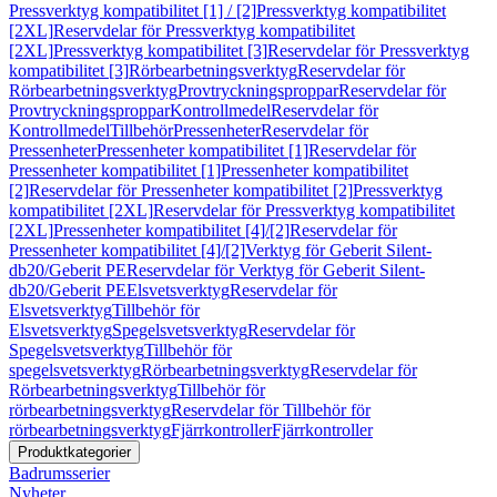
Pressverktyg kompatibilitet [1] / [2]
Pressverktyg kompatibilitet
[2XL]
Reservdelar för Pressverktyg kompatibilitet
[2XL]
Pressverktyg kompatibilitet [3]
Reservdelar för Pressverktyg
kompatibilitet [3]
Rörbearbetningsverktyg
Reservdelar för
Rörbearbetningsverktyg
Provtryckningsproppar
Reservdelar för
Provtryckningsproppar
Kontrollmedel
Reservdelar för
Kontrollmedel
Tillbehör
Pressenheter
Reservdelar för
Pressenheter
Pressenheter kompatibilitet [1]
Reservdelar för
Pressenheter kompatibilitet [1]
Pressenheter kompatibilitet
[2]
Reservdelar för Pressenheter kompatibilitet [2]
Pressverktyg
kompatibilitet [2XL]
Reservdelar för Pressverktyg kompatibilitet
[2XL]
Pressenheter kompatibilitet [4]/[2]
Reservdelar för
Pressenheter kompatibilitet [4]/[2]
Verktyg för Geberit Silent-
db20/Geberit PE
Reservdelar för Verktyg för Geberit Silent-
db20/Geberit PE
Elsvetsverktyg
Reservdelar för
Elsvetsverktyg
Tillbehör för
Elsvetsverktyg
Spegelsvetsverktyg
Reservdelar för
Spegelsvetsverktyg
Tillbehör för
spegelsvetsverktyg
Rörbearbetningsverktyg
Reservdelar för
Rörbearbetningsverktyg
Tillbehör för
rörbearbetningsverktyg
Reservdelar för Tillbehör för
rörbearbetningsverktyg
Fjärrkontroller
Fjärrkontroller
Produktkategorier
Badrumsserier
Nyheter