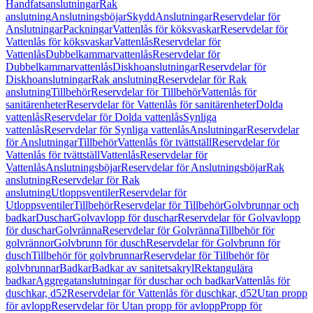
Handfatsanslutningar
Rak
anslutning
Anslutningsböjar
Skydd
Anslutningar
Reservdelar för
Anslutningar
Packningar
Vattenlås för köksvaskar
Reservdelar för
Vattenlås för köksvaskar
Vattenlås
Reservdelar för
Vattenlås
Dubbelkammarvattenlås
Reservdelar för
Dubbelkammarvattenlås
Diskhoanslutningar
Reservdelar för
Diskhoanslutningar
Rak anslutning
Reservdelar för Rak
anslutning
Tillbehör
Reservdelar för Tillbehör
Vattenlås för
sanitärenheter
Reservdelar för Vattenlås för sanitärenheter
Dolda
vattenlås
Reservdelar för Dolda vattenlås
Synliga
vattenlås
Reservdelar för Synliga vattenlås
Anslutningar
Reservdelar
för Anslutningar
Tillbehör
Vattenlås för tvättställ
Reservdelar för
Vattenlås för tvättställ
Vattenlås
Reservdelar för
Vattenlås
Anslutningsböjar
Reservdelar för Anslutningsböjar
Rak
anslutning
Reservdelar för Rak
anslutning
Utloppsventiler
Reservdelar för
Utloppsventiler
Tillbehör
Reservdelar för Tillbehör
Golvbrunnar och
badkar
Duschar
Golvavlopp för duschar
Reservdelar för Golvavlopp
för duschar
Golvränna
Reservdelar för Golvränna
Tillbehör för
golvrännor
Golvbrunn för dusch
Reservdelar för Golvbrunn för
dusch
Tillbehör för golvbrunnar
Reservdelar för Tillbehör för
golvbrunnar
Badkar
Badkar av sanitetsakryl
Rektangulära
badkar
Aggregatanslutningar för duschar och badkar
Vattenlås för
duschkar, d52
Reservdelar för Vattenlås för duschkar, d52
Utan propp
för avlopp
Reservdelar för Utan propp för avlopp
Propp för