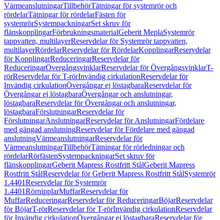
Värmeanslutningar
Tillbehör
Tätningar för systemrör och
rördelar
Tätningar för rördelar
Fästen för
systemrör
Systempackningar
Set skruv för
flänskopplingar
Förbrukningsmaterial
Geberit Mepla
Systemrör
tappvatten, multilayer
Reservdelar för Systemrör tappvatten,
multilayer
Rördelar
Reservdelar för Rördelar
Kopplingar
Reservdelar
för Kopplingar
Reduceringar
Reservdelar för
Reduceringar
Övergångsvinklar
Reservdelar för Övergångsvinklar
T-
rör
Reservdelar för T-rör
Invändig cirkulation
Reservdelar för
Invändig cirkulation
Övergångar ej löstagbara
Reservdelar för
Övergångar ej löstagbara
Övergångar och anslutningar,
löstagbara
Reservdelar för Övergångar och anslutningar,
löstagbara
Förslutningar
Reservdelar för
Förslutningar
Anslutningar
Reservdelar för Anslutningar
Fördelare
med gängad anslutning
Reservdelar för Fördelare med gängad
anslutning
Värmeanslutningar
Reservdelar för
Värmeanslutningar
Tillbehör
Tätningar för rörledningar och
rördelar
Rörfästen
Systempackningar
Set skruv för
flänskopplingar
Geberit Mapress Rostfritt Stål
Geberit Mapress
Rostfritt Stål
Reservdelar för Geberit Mapress Rostfritt Stål
Systemrör
1.4401
Reservdelar för Systemrör
1.4401
Rörnipplar
Muffar
Reservdelar för
Muffar
Reduceringar
Reservdelar för Reduceringar
Böjar
Reservdelar
för Böjar
T-rör
Reservdelar för T-rör
Invändig cirkulation
Reservdelar
för Invändig cirkulation
Övergångar ej löstagbara
Reservdelar för