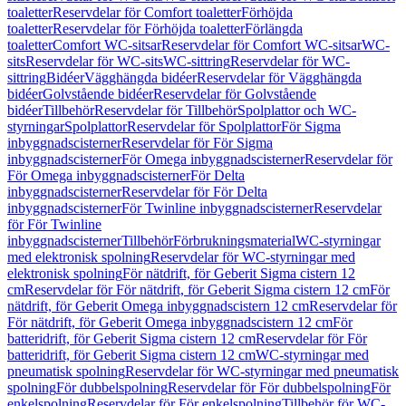
toaletter
Reservdelar för Comfort toaletter
Förhöjda
toaletter
Reservdelar för Förhöjda toaletter
Förlängda
toaletter
Comfort WC-sitsar
Reservdelar för Comfort WC-sitsar
WC-
sits
Reservdelar för WC-sits
WC-sittring
Reservdelar för WC-
sittring
Bidéer
Vägghängda bidéer
Reservdelar för Vägghängda
bidéer
Golvstående bidéer
Reservdelar för Golvstående
bidéer
Tillbehör
Reservdelar för Tillbehör
Spolplattor och WC-
styrningar
Spolplattor
Reservdelar för Spolplattor
För Sigma
inbyggnadscisterner
Reservdelar för För Sigma
inbyggnadscisterner
För Omega inbyggnadscisterner
Reservdelar för
För Omega inbyggnadscisterner
För Delta
inbyggnadscisterner
Reservdelar för För Delta
inbyggnadscisterner
För Twinline inbyggnadscisterner
Reservdelar
för För Twinline
inbyggnadscisterner
Tillbehör
Förbrukningsmaterial
WC-styrningar
med elektronisk spolning
Reservdelar för WC-styrningar med
elektronisk spolning
För nätdrift, för Geberit Sigma cistern 12
cm
Reservdelar för För nätdrift, för Geberit Sigma cistern 12 cm
För
nätdrift, för Geberit Omega inbyggnadscistern 12 cm
Reservdelar för
För nätdrift, för Geberit Omega inbyggnadscistern 12 cm
För
batteridrift, för Geberit Sigma cistern 12 cm
Reservdelar för För
batteridrift, för Geberit Sigma cistern 12 cm
WC-styrningar med
pneumatisk spolning
Reservdelar för WC-styrningar med pneumatisk
spolning
För dubbelspolning
Reservdelar för För dubbelspolning
För
enkelspolning
Reservdelar för För enkelspolning
Tillbehör för WC-