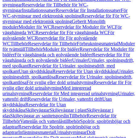
styrningar
Reservdelar för Tillbehör för WC-
styrningar
Installationssatser
Reservdelar för Installationssatser
För
WC-styrningar med elektronisk spolning
Reservdelar för För WC-
styrningar med elektronisk spolning
Geberit Monolith
moduler
Moduler för WC
Reservdelar för Moduler för WC
För
vägghängda WC
Reservdelar för För vägghängda WC
För
golvstående WC
Reservdelar för För golvstående
WC
Tillbehör
Reservdelar för Tillbehör
Förbrukningsmaterial
Moduler
för tvättställ
Tillbehör
Moduler för bidéer
Reservdelar för Moduler för
bidéer
För vägghängda och golvstående bidéer
Reservdelar för För
vägghängda och golvstående bidéer
Urinaler
Urinaler, spolningsdrift,
med spolkant
Reservdelar för Urinaler, spolningsdrift, med
spolkant
Utan skyddskåpa
Reservdelar för Utan skyddskåpa
Urinaler,
spolningsdrift, spolkantlösa
Reservdelar för Urinaler, spolningsdrift,
spolkantlösa
För synlig eller dold urinalstyrning
Reservdelar för För
synlig eller dold urinalstyrning
Med integrerad
urinalstyrning
Reservdelar för Med integrerad urinalstyrning
Urinaler,
vattenfri drift
Reservdelar för Urinaler, vattenfri drift
Utan
skyddskåpa
Reservdelar för Utan
skyddskåpa
Skiljeväggar
Skiljeväggar i plast
Skiljeväggar i
glas
Skiljeväggar av sanitetsporslin
Tillbehör
Reservdelar för
Tillbehör
Vattenlås och vattenlåstillbehör
Spolrör, spolrörsböjar och
adaptrar
Reservdelar för Spolrör, spolrörsböjar och
adaptrar
Infästningsmaterial
Urinalstyrningar
Dolt
montage
Reservdelar för Dolt montage
Med elektronisk spolning,