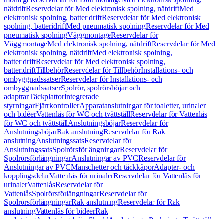
nätdrift
Reservdelar för Med elektronisk spolning, nätdrift
Med
elektronisk spolning, batteridrift
Reservdelar för Med elektronisk
spolning, batteridrift
Med pneumatisk spolning
Reservdelar för Med
pneumatisk spolning
Väggmontage
Reservdelar för
Väggmontage
Med elektronisk spolning, nätdrift
Reservdelar för Med
elektronisk spolning, nätdrift
Med elektronisk spolning,
batteridrift
Reservdelar för Med elektronisk spolning,
batteridrift
Tillbehör
Reservdelar för Tillbehör
Installations- och
ombyggnadssatser
Reservdelar för Installations- och
ombyggnadssatser
Spolrör, spolrörsböjar och
adaptrar
Täckplattor
Integrerade
styrningar
Fjärrkontroller
Apparatanslutningar för toaletter, urinaler
och bidéer
Vattenlås för WC och tvättställ
Reservdelar för Vattenlås
för WC och tvättställ
Anslutningsböjar
Reservdelar för
Anslutningsböjar
Rak anslutning
Reservdelar för Rak
anslutning
Anslutningssats
Reservdelar för
Anslutningssats
Spolrörsförlängningar
Reservdelar för
Spolrörsförlängningar
Anslutningar av PVC
Reservdelar för
Anslutningar av PVC
Manschetter och täckkåpor
Adapter- och
kopplingsdelar
Vattenlås för urinaler
Reservdelar för Vattenlås för
urinaler
Vattenlås
Reservdelar för
Vattenlås
Spolrörsförlängningar
Reservdelar för
Spolrörsförlängningar
Rak anslutning
Reservdelar för Rak
anslutning
Vattenlås för bidéer
Rak