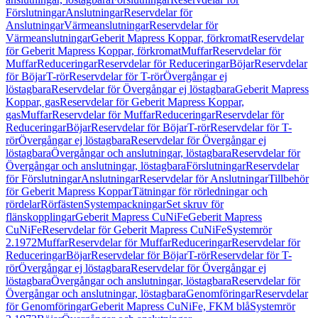
Förslutningar
Anslutningar
Reservdelar för
Anslutningar
Värmeanslutningar
Reservdelar för
Värmeanslutningar
Geberit Mapress Koppar, förkromat
Reservdelar
för Geberit Mapress Koppar, förkromat
Muffar
Reservdelar för
Muffar
Reduceringar
Reservdelar för Reduceringar
Böjar
Reservdelar
för Böjar
T-rör
Reservdelar för T-rör
Övergångar ej
löstagbara
Reservdelar för Övergångar ej löstagbara
Geberit Mapress
Koppar, gas
Reservdelar för Geberit Mapress Koppar,
gas
Muffar
Reservdelar för Muffar
Reduceringar
Reservdelar för
Reduceringar
Böjar
Reservdelar för Böjar
T-rör
Reservdelar för T-
rör
Övergångar ej löstagbara
Reservdelar för Övergångar ej
löstagbara
Övergångar och anslutningar, löstagbara
Reservdelar för
Övergångar och anslutningar, löstagbara
Förslutningar
Reservdelar
för Förslutningar
Anslutningar
Reservdelar för Anslutningar
Tillbehör
för Geberit Mapress Koppar
Tätningar för rörledningar och
rördelar
Rörfästen
Systempackningar
Set skruv för
flänskopplingar
Geberit Mapress CuNiFe
Geberit Mapress
CuNiFe
Reservdelar för Geberit Mapress CuNiFe
Systemrör
2.1972
Muffar
Reservdelar för Muffar
Reduceringar
Reservdelar för
Reduceringar
Böjar
Reservdelar för Böjar
T-rör
Reservdelar för T-
rör
Övergångar ej löstagbara
Reservdelar för Övergångar ej
löstagbara
Övergångar och anslutningar, löstagbara
Reservdelar för
Övergångar och anslutningar, löstagbara
Genomföringar
Reservdelar
för Genomföringar
Geberit Mapress CuNiFe, FKM blå
Systemrör