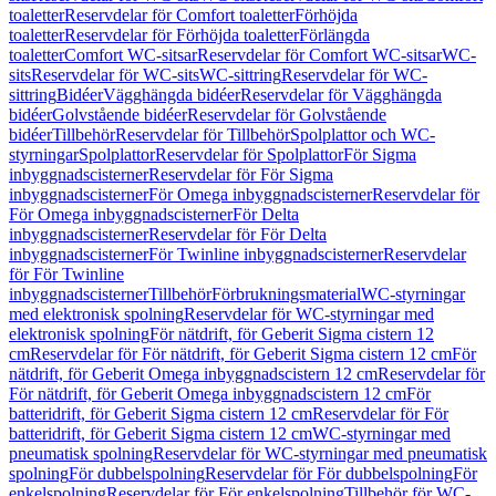
toaletter
Reservdelar för Comfort toaletter
Förhöjda
toaletter
Reservdelar för Förhöjda toaletter
Förlängda
toaletter
Comfort WC-sitsar
Reservdelar för Comfort WC-sitsar
WC-
sits
Reservdelar för WC-sits
WC-sittring
Reservdelar för WC-
sittring
Bidéer
Vägghängda bidéer
Reservdelar för Vägghängda
bidéer
Golvstående bidéer
Reservdelar för Golvstående
bidéer
Tillbehör
Reservdelar för Tillbehör
Spolplattor och WC-
styrningar
Spolplattor
Reservdelar för Spolplattor
För Sigma
inbyggnadscisterner
Reservdelar för För Sigma
inbyggnadscisterner
För Omega inbyggnadscisterner
Reservdelar för
För Omega inbyggnadscisterner
För Delta
inbyggnadscisterner
Reservdelar för För Delta
inbyggnadscisterner
För Twinline inbyggnadscisterner
Reservdelar
för För Twinline
inbyggnadscisterner
Tillbehör
Förbrukningsmaterial
WC-styrningar
med elektronisk spolning
Reservdelar för WC-styrningar med
elektronisk spolning
För nätdrift, för Geberit Sigma cistern 12
cm
Reservdelar för För nätdrift, för Geberit Sigma cistern 12 cm
För
nätdrift, för Geberit Omega inbyggnadscistern 12 cm
Reservdelar för
För nätdrift, för Geberit Omega inbyggnadscistern 12 cm
För
batteridrift, för Geberit Sigma cistern 12 cm
Reservdelar för För
batteridrift, för Geberit Sigma cistern 12 cm
WC-styrningar med
pneumatisk spolning
Reservdelar för WC-styrningar med pneumatisk
spolning
För dubbelspolning
Reservdelar för För dubbelspolning
För
enkelspolning
Reservdelar för För enkelspolning
Tillbehör för WC-