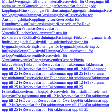
Muffar
Övergångar till andra material
Reservdelar för Övergångar till
andra material
Gängade kopplingar
Reservdelar för Gängade
kopplingar
Flänskopplingar
Flänsbussningar
Aggregatanslutningar
Rese
för Aggregatanslutningar
Anslutningsböjar
Reservdelar för
Anslutningsböjar
Kopplingshylsor
Reservdelar för
Kopplingshylsor
Raka anslutningar
Reservdelar för Raka
anslutningar
Vattenlås
Reservdelar för
Vattenlås
Tillbehör
Rörklammrar
Fästen för
rörklammrar
Stödskal
Förslutningar
Packningar
Förbrukningsmaterial
Br
ljudisolering och fuktskydd
Ljudisolering
Isoleringar för
byggnadsljudisolering
Isoleringar för byggnadsljudisolering och
luftljudsisolering
Fuktskydd
Tätningar
Ventilationsventil för
avlopp
Ventilationsventiler
Reservdelar för
Ventilationsventiler
Energisparventiler
Geberit Pluvia
takavvattning
Takbrunnar
Reservdelar för Takbrunnar
Takbrunnar
upp till 12 l/s
Reservdelar för Takbrunnar upp till 12 l/s
Takbrunnar
upp till 25 l/s
Reservdelar för Takbrunnar upp till 25 l/s
Takbrunnar
för stödrännor
Reservdelar för Takbrunnar för stödrännor
Takbrunnar
upp till 12 l/s
Reservdelar för Takbrunnar upp till 12 l/s
Takbrunnar
upp till 25 l/s
Reservdelar för Takbrunnar upp till 25
l/s
Installationselement ångspärr
Reservdelar för Installationselement
ångspärr
För takbrunnar upp till 12 l/s
Reservdelar för För takbrunnar
upp till 12 l/s
Överlopp
Reservdelar för Överlopp
För takbrunnar upp
till 12 l/s
Reservdelar för För takbrunnar upp till 12 l/s
För takbrunnar
upp till 25 l/s
Reservdelar för För takbrunnar upp till 25