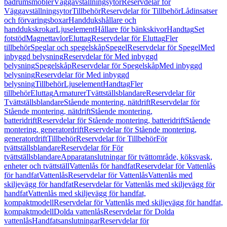
badrumsmöbler
Väggavställningsytor
Reservdelar för
Väggavställningsytor
Tillbehör
Reservdelar för Tillbehör
Lådinsatser
och förvaringsboxar
Handdukshållare och
handdukskrokar
Ljuselement
Hållare för bänkskivor
Handtag
Set
fotstöd
Magnettavlor
Eluttag
Reservdelar för Eluttag
Fler
tillbehör
Speglar och spegelskåp
Spegel
Reservdelar för Spegel
Med
inbyggd belysning
Reservdelar för Med inbyggd
belysning
Spegelskåp
Reservdelar för Spegelskåp
Med inbyggd
belysning
Reservdelar för Med inbyggd
belysning
Tillbehör
Ljuselement
Handtag
Fler
tillbehör
Eluttag
Armaturer
Tvättställsblandare
Reservdelar för
Tvättställsblandare
Stående montering, nätdrift
Reservdelar för
Stående montering, nätdrift
Stående montering,
batteridrift
Reservdelar för Stående montering, batteridrift
Stående
montering, generatordrift
Reservdelar för Stående montering,
generatordrift
Tillbehör
Reservdelar för Tillbehör
För
tvättställsblandare
Reservdelar för För
tvättställsblandare
Apparatanslutningar för tvättområde, köksvask,
enheter och tvättställ
Vattenlås för handfat
Reservdelar för Vattenlås
för handfat
Vattenlås
Reservdelar för Vattenlås
Vattenlås med
skiljevägg för handfat
Reservdelar för Vattenlås med skiljevägg för
handfat
Vattenlås med skiljevägg för handfat,
kompaktmodell
Reservdelar för Vattenlås med skiljevägg för handfat,
kompaktmodell
Dolda vattenlås
Reservdelar för Dolda
vattenlås
Handfatsanslutningar
Reservdelar för