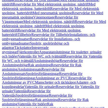
nätdrift
Reservdelar för Med elektronisk spolning, nätdrift
Med
elektronisk spolning, batteridrift
Reservdelar för Med elektronisk
spolning, batteridrift
Med pneumatisk spolning
Reservdelar för Med
pneumatisk spolning
Väggmontage
Reservdelar för
Väggmontage
Med elektronisk spolning, nätdrift
Reservdelar för Med
elektronisk spolning, nätdrift
Med elektronisk spolning,
batteridrift
Reservdelar för Med elektronisk spolning,
batteridrift
Tillbehör
Reservdelar för Tillbehör
Installations- och
ombyggnadssatser
Reservdelar för Installations- och
ombyggnadssatser
Spolrör, spolrörsböjar och
adaptrar
Täckplattor
Integrerade
styrningar
Fjärrkontroller
Apparatanslutningar för toaletter, urinaler
och bidéer
Vattenlås för WC och tvättställ
Reservdelar för Vattenlås
för WC och tvättställ
Anslutningsböjar
Reservdelar för
Anslutningsböjar
Rak anslutning
Reservdelar för Rak
anslutning
Anslutningssats
Reservdelar för
Anslutningssats
Spolrörsförlängningar
Reservdelar för
Spolrörsförlängningar
Anslutningar av PVC
Reservdelar för
Anslutningar av PVC
Manschetter och täckkåpor
Adapter- och
kopplingsdelar
Vattenlås för urinaler
Reservdelar för Vattenlås för
urinaler
Vattenlås
Reservdelar för
Vattenlås
Spolrörsförlängningar
Reservdelar för
Spolrörsförlängningar
Rak anslutning
Reservdelar för Rak
anslutning
Vattenlås för bidéer
Rak