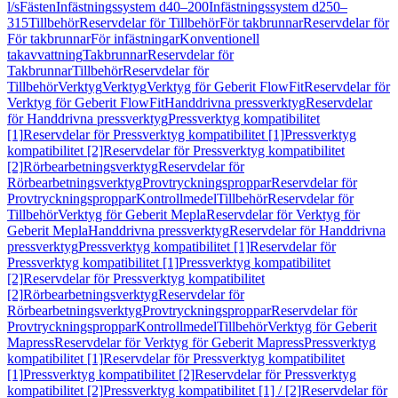
l/s
Fästen
Infästningssystem d40–200
Infästningssystem d250–
315
Tillbehör
Reservdelar för Tillbehör
För takbrunnar
Reservdelar för
För takbrunnar
För infästningar
Konventionell
takavvattning
Takbrunnar
Reservdelar för
Takbrunnar
Tillbehör
Reservdelar för
Tillbehör
Verktyg
Verktyg
Verktyg för Geberit FlowFit
Reservdelar för
Verktyg för Geberit FlowFit
Handdrivna pressverktyg
Reservdelar
för Handdrivna pressverktyg
Pressverktyg kompatibilitet
[1]
Reservdelar för Pressverktyg kompatibilitet [1]
Pressverktyg
kompatibilitet [2]
Reservdelar för Pressverktyg kompatibilitet
[2]
Rörbearbetningsverktyg
Reservdelar för
Rörbearbetningsverktyg
Provtryckningsproppar
Reservdelar för
Provtryckningsproppar
Kontrollmedel
Tillbehör
Reservdelar för
Tillbehör
Verktyg för Geberit Mepla
Reservdelar för Verktyg för
Geberit Mepla
Handdrivna pressverktyg
Reservdelar för Handdrivna
pressverktyg
Pressverktyg kompatibilitet [1]
Reservdelar för
Pressverktyg kompatibilitet [1]
Pressverktyg kompatibilitet
[2]
Reservdelar för Pressverktyg kompatibilitet
[2]
Rörbearbetningsverktyg
Reservdelar för
Rörbearbetningsverktyg
Provtryckningsproppar
Reservdelar för
Provtryckningsproppar
Kontrollmedel
Tillbehör
Verktyg för Geberit
Mapress
Reservdelar för Verktyg för Geberit Mapress
Pressverktyg
kompatibilitet [1]
Reservdelar för Pressverktyg kompatibilitet
[1]
Pressverktyg kompatibilitet [2]
Reservdelar för Pressverktyg
kompatibilitet [2]
Pressverktyg kompatibilitet [1] / [2]
Reservdelar för