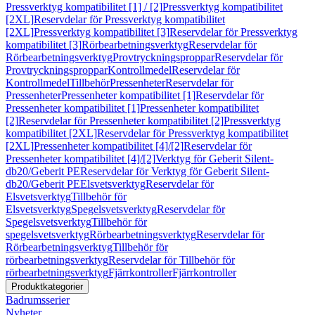
Pressverktyg kompatibilitet [1] / [2]
Pressverktyg kompatibilitet
[2XL]
Reservdelar för Pressverktyg kompatibilitet
[2XL]
Pressverktyg kompatibilitet [3]
Reservdelar för Pressverktyg
kompatibilitet [3]
Rörbearbetningsverktyg
Reservdelar för
Rörbearbetningsverktyg
Provtryckningsproppar
Reservdelar för
Provtryckningsproppar
Kontrollmedel
Reservdelar för
Kontrollmedel
Tillbehör
Pressenheter
Reservdelar för
Pressenheter
Pressenheter kompatibilitet [1]
Reservdelar för
Pressenheter kompatibilitet [1]
Pressenheter kompatibilitet
[2]
Reservdelar för Pressenheter kompatibilitet [2]
Pressverktyg
kompatibilitet [2XL]
Reservdelar för Pressverktyg kompatibilitet
[2XL]
Pressenheter kompatibilitet [4]/[2]
Reservdelar för
Pressenheter kompatibilitet [4]/[2]
Verktyg för Geberit Silent-
db20/Geberit PE
Reservdelar för Verktyg för Geberit Silent-
db20/Geberit PE
Elsvetsverktyg
Reservdelar för
Elsvetsverktyg
Tillbehör för
Elsvetsverktyg
Spegelsvetsverktyg
Reservdelar för
Spegelsvetsverktyg
Tillbehör för
spegelsvetsverktyg
Rörbearbetningsverktyg
Reservdelar för
Rörbearbetningsverktyg
Tillbehör för
rörbearbetningsverktyg
Reservdelar för Tillbehör för
rörbearbetningsverktyg
Fjärrkontroller
Fjärrkontroller
Produktkategorier
Badrumsserier
Nyheter