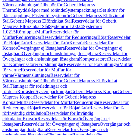
Värmeanslutningar
Tillbehör för Geberit Mapress
Therm
Skyddskåpor med rörände
Systempackningar
Set skruv för
flänskopplingar
Fästen för systemrör
Geberit Mapress Elförzinkat
Stål
Geberit Mapress Elförzinkat Stål
Reservdelar för Geberit
Mapress Elförzinkat Stål
Systemrör 1.0034
Systemrör
1.0215
Rörnipplar
Muffar
Reservdelar för
Muffar
Reduceringar
Reservdelar för Reduceringar
Böjar
Reservdelar
för Böjar
T-rör
Reservdelar för T-rör
Korsrör
Reservdelar för
Korsrör
Övergångar ej löstagbara
Reservdelar för Övergångar ej
löstagbara
Övergångar och anslutningar, löstagbara
Reservdelar för
Övergångar och anslutningar, löstagbara
Kompensatorer
Reservdelar
för Kompensatorer
Förslutningar
Reservdelar för Förslutningar
Muffar
för värme
Reservdelar för Muffar för
värme
Värmeanslutningar
Reservdelar för
Värmeanslutningar
Tillbehör för Geberit Mapress Elförzinkat
Stål
Tätningar för rörledningar och
rördelar
Rörfästen
Systempackningar
Geberit Mapress Koppar
Geberit
Mapress Koppar
Reservdelar för Geberit Mapress
Koppar
Muffar
Reservdelar för Muffar
Reduceringar
Reservdelar för
Reduceringar
Böjar
Reservdelar för Böjar
T-rör
Reservdelar för T-
rör
Invändig cirkulation
Reservdelar för Invändig
cirkulation
Korsrör
Reservdelar för Korsrör
Övergångar ej
löstagbara
Reservdelar för Övergångar ej löstagbara
Övergångar och
anslutningar, löstagbara
Reservdelar för Övergångar och
anslutningar, löstagbara
Förslutningar
Reservdelar för