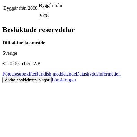
Byggår från
Byggår från
2008
2008
Besläktade reservdelar
Ditt aktuella område
Sverige
©
2026
Geberit AB
Företagsuppgifter
Juridisk meddelande
Dataskyddsinformation
Försäkringar
Ändra cookieinställningar