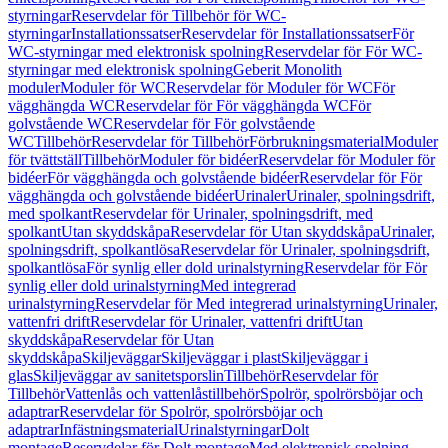
styrningar
Reservdelar för Tillbehör för WC-
styrningar
Installationssatser
Reservdelar för Installationssatser
För
WC-styrningar med elektronisk spolning
Reservdelar för För WC-
styrningar med elektronisk spolning
Geberit Monolith
moduler
Moduler för WC
Reservdelar för Moduler för WC
För
vägghängda WC
Reservdelar för För vägghängda WC
För
golvstående WC
Reservdelar för För golvstående
WC
Tillbehör
Reservdelar för Tillbehör
Förbrukningsmaterial
Moduler
för tvättställ
Tillbehör
Moduler för bidéer
Reservdelar för Moduler för
bidéer
För vägghängda och golvstående bidéer
Reservdelar för För
vägghängda och golvstående bidéer
Urinaler
Urinaler, spolningsdrift,
med spolkant
Reservdelar för Urinaler, spolningsdrift, med
spolkant
Utan skyddskåpa
Reservdelar för Utan skyddskåpa
Urinaler,
spolningsdrift, spolkantlösa
Reservdelar för Urinaler, spolningsdrift,
spolkantlösa
För synlig eller dold urinalstyrning
Reservdelar för För
synlig eller dold urinalstyrning
Med integrerad
urinalstyrning
Reservdelar för Med integrerad urinalstyrning
Urinaler,
vattenfri drift
Reservdelar för Urinaler, vattenfri drift
Utan
skyddskåpa
Reservdelar för Utan
skyddskåpa
Skiljeväggar
Skiljeväggar i plast
Skiljeväggar i
glas
Skiljeväggar av sanitetsporslin
Tillbehör
Reservdelar för
Tillbehör
Vattenlås och vattenlåstillbehör
Spolrör, spolrörsböjar och
adaptrar
Reservdelar för Spolrör, spolrörsböjar och
adaptrar
Infästningsmaterial
Urinalstyrningar
Dolt
montage
Reservdelar för Dolt montage
Med elektronisk spolning,