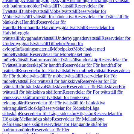
anslutning
Anslutningsböjar
Skydd
Anslutningar
Packningar
Tvättställ
och badrumsmöbler
Tvättställ
Tvättställ
Reservdelar för
Tvättställ
Dubbeltvättställ
Möbeltvättställ
Reservdelar för
Möbeltvättställ
Tvättställ för bänkskiva
Reservdelar för Tvättställ för
bänkskiva
Handfat
Reservdelar för
Handfat
Hörnhandfat
Halvinbyggda tvättställ
Reservdelar för
Halvinbyggda
tvättställ
Inbyggnadstvättställ
Underbyggnadstvättställ
Reservdelar för
Underbyggnadstvättställ
Tillbehör
Propp för
avlopp
Infästningsmaterial
Möbelpaket
Möbelpaket med
möbeltvättställ
Reservdelar för Möbelpaket med
möbeltvättställ
Badrumsmöbler
Tvättställsunderskåp
Reservdelar för
Tvättställsunderskåp
För handfat
Reservdelar för För handfat
För
tvättställ
Reservdelar för För tvättställ
För dubbeltvättställ
Reservdelar
för För dubbeltvättställ
För möbeltvättställ
Reservdelar för För
möbeltvättställ
För tvättställ för bänkskiva
Reservdelar för För
tvättställ för bänkskiva
Bänkskivor
Reservdelar för Bänkskivor
För
tvättställ för bänkskiva skålform
Reservdelar för För tvättställ för
bänkskiva skålform
För tvättställ för bänkskiva
rektangulärt
Reservdelar för För tvättställ för bänkskiva
rektangulärt
Sidoskåp
Reservdelar för Sidoskåp
Låga
sidoskåp
Reservdelar för Låga sidoskåp
Högskåp
Reservdelar för
Högskåp
Mellanhöga skåp
Reservdelar för Mellanhöga
skåp
Hängande skåp
Reservdelar för Hängande skåp
Fler
badrumsmöbler
Reservdelar för Fler