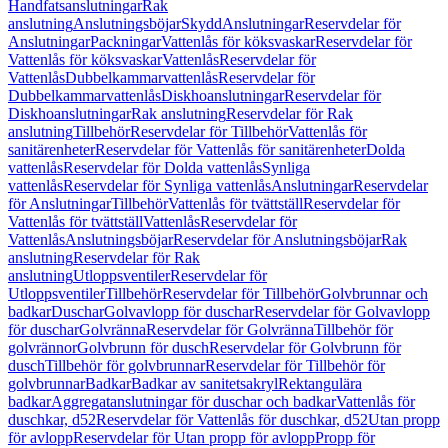
Handfatsanslutningar
Rak
anslutning
Anslutningsböjar
Skydd
Anslutningar
Reservdelar för
Anslutningar
Packningar
Vattenlås för köksvaskar
Reservdelar för
Vattenlås för köksvaskar
Vattenlås
Reservdelar för
Vattenlås
Dubbelkammarvattenlås
Reservdelar för
Dubbelkammarvattenlås
Diskhoanslutningar
Reservdelar för
Diskhoanslutningar
Rak anslutning
Reservdelar för Rak
anslutning
Tillbehör
Reservdelar för Tillbehör
Vattenlås för
sanitärenheter
Reservdelar för Vattenlås för sanitärenheter
Dolda
vattenlås
Reservdelar för Dolda vattenlås
Synliga
vattenlås
Reservdelar för Synliga vattenlås
Anslutningar
Reservdelar
för Anslutningar
Tillbehör
Vattenlås för tvättställ
Reservdelar för
Vattenlås för tvättställ
Vattenlås
Reservdelar för
Vattenlås
Anslutningsböjar
Reservdelar för Anslutningsböjar
Rak
anslutning
Reservdelar för Rak
anslutning
Utloppsventiler
Reservdelar för
Utloppsventiler
Tillbehör
Reservdelar för Tillbehör
Golvbrunnar och
badkar
Duschar
Golvavlopp för duschar
Reservdelar för Golvavlopp
för duschar
Golvränna
Reservdelar för Golvränna
Tillbehör för
golvrännor
Golvbrunn för dusch
Reservdelar för Golvbrunn för
dusch
Tillbehör för golvbrunnar
Reservdelar för Tillbehör för
golvbrunnar
Badkar
Badkar av sanitetsakryl
Rektangulära
badkar
Aggregatanslutningar för duschar och badkar
Vattenlås för
duschkar, d52
Reservdelar för Vattenlås för duschkar, d52
Utan propp
för avlopp
Reservdelar för Utan propp för avlopp
Propp för