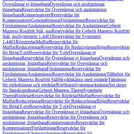
Övergångar ej löstagbara
Övergångar och anslutningar,
löstagbara
Reservdelar för Övergångar och anslutningar,
löstagbara
Kompensatorer
Reservdelar för
Kompensatorer
Genomföringar
Förslutningar
Reservdelar för
Förslutningar
Anslutningar
Reservdelar för Anslutningar
Geberit
Mapress Rostfritt Stål, gas
Reservdelar för Geberit Mapress Rostfritt
Stål, gas
Systemrör 1.4401
Reservdelar för Systemrör
1.4401
Rörnipplar
Muffar
Reservdelar för
Muffar
Reduceringar
Reservdelar för Reduceringar
Böjar
Reservdelar
för Böjar
T-rör
Reservdelar för T-rör
Övergångar ej
löstagbara
Reservdelar för Övergångar ej löstagbara
Övergångar och
anslutningar, löstagbara
Reservdelar för Övergångar och
anslutningar, löstagbara
Förslutningar
Reservdelar för
Förslutningar
Anslutningar
Reservdelar för Anslutningar
Tillbehör för
Geberit Mapress Rostfritt Stål
Skyddskåpor med rörände
Tätningar
för rörledningar och rördelar
Rörfästen
Systempackningar
Set skruv
för flänskopplingar
Geberit Mapress Therm
Systemrör
Therm
Rördelar
Reservdelar för Rördelar
Muffar
Reservdelar för
Muffar
Reduceringar
Reservdelar för Reduceringar
Böjar
Reservdelar
för Böjar
T-rör
Reservdelar för T-rör
Övergångar ej
löstagbara
Reservdelar för Övergångar ej löstagbara
Övergångar och
anslutningar, löstagbara
Reservdelar för Övergångar och
anslutningar, löstagbara
Kompensatorer
Reservdelar för
Kompensatorer
Förslutningar
Reservdelar för
Förslutningar
Värmeanslutningar
Reservdelar för