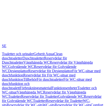
SE
Toaletter och urinaler
Geberit AquaClean
duschtoaletter
Duschtoaletter
Reservdelar för
Duschtoaletter
Vägghängda WC
Reservdelar för Vägghängda
WC
Golvstående WC
Reservdelar för Golvstående
WC
Designplattor
Reservdelar för Designplattor
För WC-sitsar med
duschfunktion
Reservdelar för För WC-sitsar med
duschfunktion
Tillbehör
För duschtoaletter
För WC-sitsar med
duschfunktion och
duschtoalett
Förbrukningsmaterial
Funktionsenheter
Toaletter och
WC-sitsar
Vägghängda WC
Reservdelar för Vägghängda
WC
Toaletter
Reservdelar för Toaletter
Golvstående WC
Reservdelar
för Golvstående WC
Toaletter
Reservdelar för Toaletter
WC-
sits
Reservdelar för WC-sits
WC-sits
Reservdelar för WC-sits
Comfort