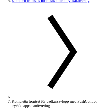
Komplett frontsats för PushControl tryckaktivering
Kompletta frontset för badkarsavlopp med PushControl
tryckknappsmanövrering