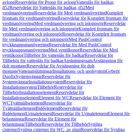
avlopp
Reservdelar för Propp för avlopp
Vattenlås för badkar,
d52
Reservdelar för Vattenlås för badkar, d52
Med
vredmanövrering
Reservdelar för Med vredmanövrering
Komplett
frontsats för vredmanövrering
Reservdelar för Komplett frontsats för
vredmanövrering
Med vredmanövrering och inloppsrör
Reservdelar
för Med vredmanövrering och inloppsrör
Komplett frontsats för
vredmanövrering och inloppsrör
Reservdelar för Komplett frontsats
för vredmanövrering och inloppsrör
Med PushControl
tryckknappsmanövrering
Reservdelar för Med PushControl
tryckknappsmanövrering
Med ventilkonor
Reservdelar för Med
ventilkonor
Tillbehör för vattenlås för badkar
Reservdelar för
Tillbehör för vattenlås för badkar
Anslutningssats
Avstängning för
dolt montage
Reservdelar för Avstängning för dolt
montage
Vattenanslutningar
Installations- och spolsystem
Geberit
Duofix
Systemväggar
Reservdelar för
Systemväggar
Installationssystem
Reservdelar för
Installationssystem
Tillbehör
Reservdelar för
Tillbehör
Installationselement
Reservdelar för
Installationselement
Element för WC
Reservdelar för Element för
WC
Tvättställselement
Reservdelar för
Tvättställselement
Bidéelement
Reservdelar för
Bidéelement
Urinalelement
Reservdelar för Urinalelement
Element för
belastningar
Reservdelar för Element för
belastningar
Tillbehör
Reservdelar för Tillbehör
Synliga
cisterner
Synliga cisterner för WC, av plast
Reservdelar för Synliga