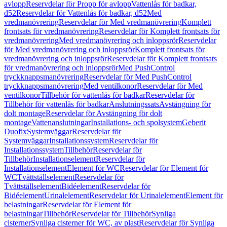
avlopp
Reservdelar för Propp för avlopp
Vattenlås för badkar,
d52
Reservdelar för Vattenlås för badkar, d52
Med
vredmanövrering
Reservdelar för Med vredmanövrering
Komplett
frontsats för vredmanövrering
Reservdelar för Komplett frontsats för
vredmanövrering
Med vredmanövrering och inloppsrör
Reservdelar
för Med vredmanövrering och inloppsrör
Komplett frontsats för
vredmanövrering och inloppsrör
Reservdelar för Komplett frontsats
för vredmanövrering och inloppsrör
Med PushControl
tryckknappsmanövrering
Reservdelar för Med PushControl
tryckknappsmanövrering
Med ventilkonor
Reservdelar för Med
ventilkonor
Tillbehör för vattenlås för badkar
Reservdelar för
Tillbehör för vattenlås för badkar
Anslutningssats
Avstängning för
dolt montage
Reservdelar för Avstängning för dolt
montage
Vattenanslutningar
Installations- och spolsystem
Geberit
Duofix
Systemväggar
Reservdelar för
Systemväggar
Installationssystem
Reservdelar för
Installationssystem
Tillbehör
Reservdelar för
Tillbehör
Installationselement
Reservdelar för
Installationselement
Element för WC
Reservdelar för Element för
WC
Tvättställselement
Reservdelar för
Tvättställselement
Bidéelement
Reservdelar för
Bidéelement
Urinalelement
Reservdelar för Urinalelement
Element för
belastningar
Reservdelar för Element för
belastningar
Tillbehör
Reservdelar för Tillbehör
Synliga
cisterner
Synliga cisterner för WC, av plast
Reservdelar för Synliga