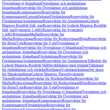
Övergångar ej löstagbara
Övergångar och anslutningar,
löstagbara
Reservdelar för Övergångar och anslutningar,
löstagbara
Kompensatorer
Reservdelar för
Kompensatorer
Genomföringar
Förslutningar
Reservdelar för
Förslutningar
Anslutningar
Reservdelar för Anslutningar
Geberit
Mapress Rostfritt Stål, gas
Reservdelar för Geberit Mapress Rostfritt
Stål, gas
Systemrör 1.4401
Reservdelar för Systemrör
1.4401
Rörnipplar
Muffar
Reservdelar för
Muffar
Reduceringar
Reservdelar för Reduceringar
Böjar
Reservdelar
för Böjar
T-rör
Reservdelar för T-rör
Övergångar ej
löstagbara
Reservdelar för Övergångar ej löstagbara
Övergångar och
anslutningar, löstagbara
Reservdelar för Övergångar och
anslutningar, löstagbara
Förslutningar
Reservdelar för
Förslutningar
Anslutningar
Reservdelar för Anslutningar
Tillbehör för
Geberit Mapress Rostfritt Stål
Skyddskåpor med rörände
Tätningar
för rörledningar och rördelar
Rörfästen
Systempackningar
Set skruv
för flänskopplingar
Geberit Mapress Therm
Systemrör
Therm
Rördelar
Reservdelar för Rördelar
Muffar
Reservdelar för
Muffar
Reduceringar
Reservdelar för Reduceringar
Böjar
Reservdelar
för Böjar
T-rör
Reservdelar för T-rör
Övergångar ej
löstagbara
Reservdelar för Övergångar ej löstagbara
Övergångar och
anslutningar, löstagbara
Reservdelar för Övergångar och
anslutningar, löstagbara
Kompensatorer
Reservdelar för
Kompensatorer
Förslutningar
Reservdelar för
Förslutningar
Värmeanslutningar
Reservdelar för