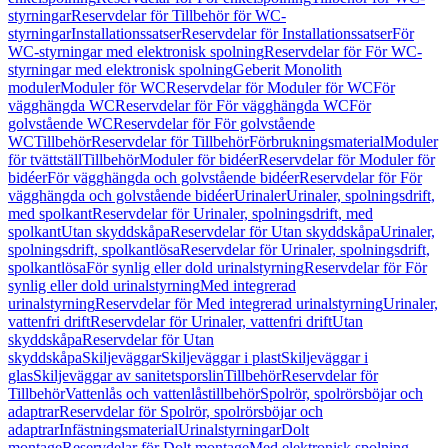
styrningar
Reservdelar för Tillbehör för WC-
styrningar
Installationssatser
Reservdelar för Installationssatser
För
WC-styrningar med elektronisk spolning
Reservdelar för För WC-
styrningar med elektronisk spolning
Geberit Monolith
moduler
Moduler för WC
Reservdelar för Moduler för WC
För
vägghängda WC
Reservdelar för För vägghängda WC
För
golvstående WC
Reservdelar för För golvstående
WC
Tillbehör
Reservdelar för Tillbehör
Förbrukningsmaterial
Moduler
för tvättställ
Tillbehör
Moduler för bidéer
Reservdelar för Moduler för
bidéer
För vägghängda och golvstående bidéer
Reservdelar för För
vägghängda och golvstående bidéer
Urinaler
Urinaler, spolningsdrift,
med spolkant
Reservdelar för Urinaler, spolningsdrift, med
spolkant
Utan skyddskåpa
Reservdelar för Utan skyddskåpa
Urinaler,
spolningsdrift, spolkantlösa
Reservdelar för Urinaler, spolningsdrift,
spolkantlösa
För synlig eller dold urinalstyrning
Reservdelar för För
synlig eller dold urinalstyrning
Med integrerad
urinalstyrning
Reservdelar för Med integrerad urinalstyrning
Urinaler,
vattenfri drift
Reservdelar för Urinaler, vattenfri drift
Utan
skyddskåpa
Reservdelar för Utan
skyddskåpa
Skiljeväggar
Skiljeväggar i plast
Skiljeväggar i
glas
Skiljeväggar av sanitetsporslin
Tillbehör
Reservdelar för
Tillbehör
Vattenlås och vattenlåstillbehör
Spolrör, spolrörsböjar och
adaptrar
Reservdelar för Spolrör, spolrörsböjar och
adaptrar
Infästningsmaterial
Urinalstyrningar
Dolt
montage
Reservdelar för Dolt montage
Med elektronisk spolning,