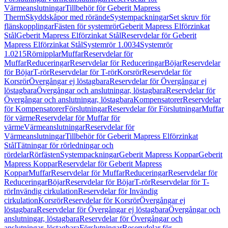
Värmeanslutningar
Tillbehör för Geberit Mapress
Therm
Skyddskåpor med rörände
Systempackningar
Set skruv för
flänskopplingar
Fästen för systemrör
Geberit Mapress Elförzinkat
Stål
Geberit Mapress Elförzinkat Stål
Reservdelar för Geberit
Mapress Elförzinkat Stål
Systemrör 1.0034
Systemrör
1.0215
Rörnipplar
Muffar
Reservdelar för
Muffar
Reduceringar
Reservdelar för Reduceringar
Böjar
Reservdelar
för Böjar
T-rör
Reservdelar för T-rör
Korsrör
Reservdelar för
Korsrör
Övergångar ej löstagbara
Reservdelar för Övergångar ej
löstagbara
Övergångar och anslutningar, löstagbara
Reservdelar för
Övergångar och anslutningar, löstagbara
Kompensatorer
Reservdelar
för Kompensatorer
Förslutningar
Reservdelar för Förslutningar
Muffar
för värme
Reservdelar för Muffar för
värme
Värmeanslutningar
Reservdelar för
Värmeanslutningar
Tillbehör för Geberit Mapress Elförzinkat
Stål
Tätningar för rörledningar och
rördelar
Rörfästen
Systempackningar
Geberit Mapress Koppar
Geberit
Mapress Koppar
Reservdelar för Geberit Mapress
Koppar
Muffar
Reservdelar för Muffar
Reduceringar
Reservdelar för
Reduceringar
Böjar
Reservdelar för Böjar
T-rör
Reservdelar för T-
rör
Invändig cirkulation
Reservdelar för Invändig
cirkulation
Korsrör
Reservdelar för Korsrör
Övergångar ej
löstagbara
Reservdelar för Övergångar ej löstagbara
Övergångar och
anslutningar, löstagbara
Reservdelar för Övergångar och
anslutningar, löstagbara
Förslutningar
Reservdelar för