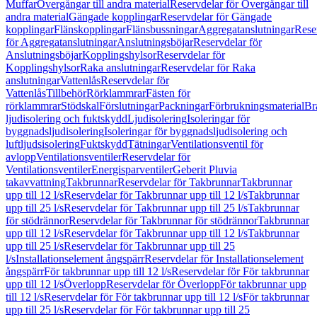
Muffar
Övergångar till andra material
Reservdelar för Övergångar till
andra material
Gängade kopplingar
Reservdelar för Gängade
kopplingar
Flänskopplingar
Flänsbussningar
Aggregatanslutningar
Rese
för Aggregatanslutningar
Anslutningsböjar
Reservdelar för
Anslutningsböjar
Kopplingshylsor
Reservdelar för
Kopplingshylsor
Raka anslutningar
Reservdelar för Raka
anslutningar
Vattenlås
Reservdelar för
Vattenlås
Tillbehör
Rörklammrar
Fästen för
rörklammrar
Stödskal
Förslutningar
Packningar
Förbrukningsmaterial
Br
ljudisolering och fuktskydd
Ljudisolering
Isoleringar för
byggnadsljudisolering
Isoleringar för byggnadsljudisolering och
luftljudsisolering
Fuktskydd
Tätningar
Ventilationsventil för
avlopp
Ventilationsventiler
Reservdelar för
Ventilationsventiler
Energisparventiler
Geberit Pluvia
takavvattning
Takbrunnar
Reservdelar för Takbrunnar
Takbrunnar
upp till 12 l/s
Reservdelar för Takbrunnar upp till 12 l/s
Takbrunnar
upp till 25 l/s
Reservdelar för Takbrunnar upp till 25 l/s
Takbrunnar
för stödrännor
Reservdelar för Takbrunnar för stödrännor
Takbrunnar
upp till 12 l/s
Reservdelar för Takbrunnar upp till 12 l/s
Takbrunnar
upp till 25 l/s
Reservdelar för Takbrunnar upp till 25
l/s
Installationselement ångspärr
Reservdelar för Installationselement
ångspärr
För takbrunnar upp till 12 l/s
Reservdelar för För takbrunnar
upp till 12 l/s
Överlopp
Reservdelar för Överlopp
För takbrunnar upp
till 12 l/s
Reservdelar för För takbrunnar upp till 12 l/s
För takbrunnar
upp till 25 l/s
Reservdelar för För takbrunnar upp till 25