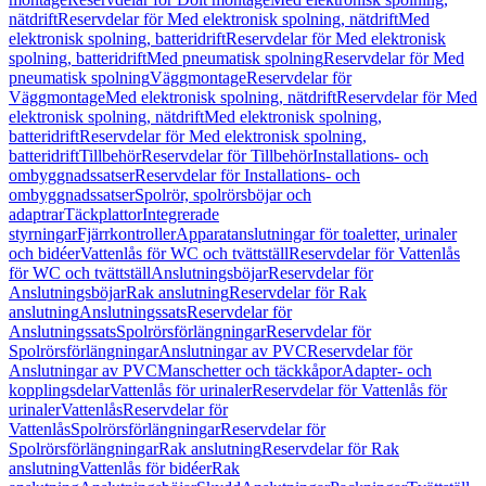
nätdrift
Reservdelar för Med elektronisk spolning, nätdrift
Med
elektronisk spolning, batteridrift
Reservdelar för Med elektronisk
spolning, batteridrift
Med pneumatisk spolning
Reservdelar för Med
pneumatisk spolning
Väggmontage
Reservdelar för
Väggmontage
Med elektronisk spolning, nätdrift
Reservdelar för Med
elektronisk spolning, nätdrift
Med elektronisk spolning,
batteridrift
Reservdelar för Med elektronisk spolning,
batteridrift
Tillbehör
Reservdelar för Tillbehör
Installations- och
ombyggnadssatser
Reservdelar för Installations- och
ombyggnadssatser
Spolrör, spolrörsböjar och
adaptrar
Täckplattor
Integrerade
styrningar
Fjärrkontroller
Apparatanslutningar för toaletter, urinaler
och bidéer
Vattenlås för WC och tvättställ
Reservdelar för Vattenlås
för WC och tvättställ
Anslutningsböjar
Reservdelar för
Anslutningsböjar
Rak anslutning
Reservdelar för Rak
anslutning
Anslutningssats
Reservdelar för
Anslutningssats
Spolrörsförlängningar
Reservdelar för
Spolrörsförlängningar
Anslutningar av PVC
Reservdelar för
Anslutningar av PVC
Manschetter och täckkåpor
Adapter- och
kopplingsdelar
Vattenlås för urinaler
Reservdelar för Vattenlås för
urinaler
Vattenlås
Reservdelar för
Vattenlås
Spolrörsförlängningar
Reservdelar för
Spolrörsförlängningar
Rak anslutning
Reservdelar för Rak
anslutning
Vattenlås för bidéer
Rak