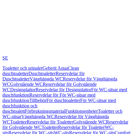
SE
Toaletter och urinaler
Geberit AquaClean
duschtoaletter
Duschtoaletter
Reservdelar för
Duschtoaletter
Vägghängda WC
Reservdelar för Vägghängda
WC
Golvstående WC
Reservdelar för Golvstående
WC
Designplattor
Reservdelar för Designplattor
För WC-sitsar med
duschfunktion
Reservdelar för För WC-sitsar med
duschfunktion
Tillbehör
För duschtoaletter
För WC-sitsar med
duschfunktion och
duschtoalett
Förbrukningsmaterial
Funktionsenheter
Toaletter och
WC-sitsar
Vägghängda WC
Reservdelar för Vägghängda
WC
Toaletter
Reservdelar för Toaletter
Golvstående WC
Reservdelar
för Golvstående WC
Toaletter
Reservdelar för Toaletter
WC-
sits
Reservdelar för WC-sits
WC-sits
Reservdelar för WC-sits
Comfort