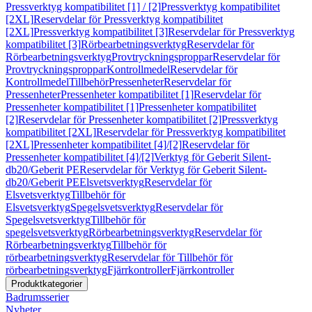
Pressverktyg kompatibilitet [1] / [2]
Pressverktyg kompatibilitet
[2XL]
Reservdelar för Pressverktyg kompatibilitet
[2XL]
Pressverktyg kompatibilitet [3]
Reservdelar för Pressverktyg
kompatibilitet [3]
Rörbearbetningsverktyg
Reservdelar för
Rörbearbetningsverktyg
Provtryckningsproppar
Reservdelar för
Provtryckningsproppar
Kontrollmedel
Reservdelar för
Kontrollmedel
Tillbehör
Pressenheter
Reservdelar för
Pressenheter
Pressenheter kompatibilitet [1]
Reservdelar för
Pressenheter kompatibilitet [1]
Pressenheter kompatibilitet
[2]
Reservdelar för Pressenheter kompatibilitet [2]
Pressverktyg
kompatibilitet [2XL]
Reservdelar för Pressverktyg kompatibilitet
[2XL]
Pressenheter kompatibilitet [4]/[2]
Reservdelar för
Pressenheter kompatibilitet [4]/[2]
Verktyg för Geberit Silent-
db20/Geberit PE
Reservdelar för Verktyg för Geberit Silent-
db20/Geberit PE
Elsvetsverktyg
Reservdelar för
Elsvetsverktyg
Tillbehör för
Elsvetsverktyg
Spegelsvetsverktyg
Reservdelar för
Spegelsvetsverktyg
Tillbehör för
spegelsvetsverktyg
Rörbearbetningsverktyg
Reservdelar för
Rörbearbetningsverktyg
Tillbehör för
rörbearbetningsverktyg
Reservdelar för Tillbehör för
rörbearbetningsverktyg
Fjärrkontroller
Fjärrkontroller
Produktkategorier
Badrumsserier
Nyheter