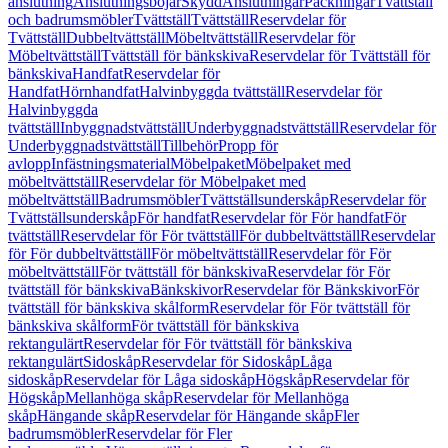
anslutning
Anslutningsböjar
Skydd
Anslutningar
Packningar
Tvättställ
och badrumsmöbler
Tvättställ
Tvättställ
Reservdelar för
Tvättställ
Dubbeltvättställ
Möbeltvättställ
Reservdelar för
Möbeltvättställ
Tvättställ för bänkskiva
Reservdelar för Tvättställ för
bänkskiva
Handfat
Reservdelar för
Handfat
Hörnhandfat
Halvinbyggda tvättställ
Reservdelar för
Halvinbyggda
tvättställ
Inbyggnadstvättställ
Underbyggnadstvättställ
Reservdelar för
Underbyggnadstvättställ
Tillbehör
Propp för
avlopp
Infästningsmaterial
Möbelpaket
Möbelpaket med
möbeltvättställ
Reservdelar för Möbelpaket med
möbeltvättställ
Badrumsmöbler
Tvättställsunderskåp
Reservdelar för
Tvättställsunderskåp
För handfat
Reservdelar för För handfat
För
tvättställ
Reservdelar för För tvättställ
För dubbeltvättställ
Reservdelar
för För dubbeltvättställ
För möbeltvättställ
Reservdelar för För
möbeltvättställ
För tvättställ för bänkskiva
Reservdelar för För
tvättställ för bänkskiva
Bänkskivor
Reservdelar för Bänkskivor
För
tvättställ för bänkskiva skålform
Reservdelar för För tvättställ för
bänkskiva skålform
För tvättställ för bänkskiva
rektangulärt
Reservdelar för För tvättställ för bänkskiva
rektangulärt
Sidoskåp
Reservdelar för Sidoskåp
Låga
sidoskåp
Reservdelar för Låga sidoskåp
Högskåp
Reservdelar för
Högskåp
Mellanhöga skåp
Reservdelar för Mellanhöga
skåp
Hängande skåp
Reservdelar för Hängande skåp
Fler
badrumsmöbler
Reservdelar för Fler