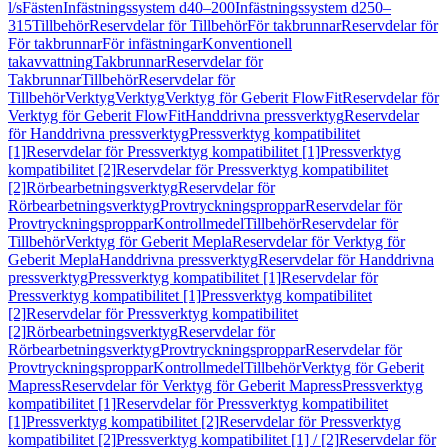
l/s
Fästen
Infästningssystem d40–200
Infästningssystem d250–
315
Tillbehör
Reservdelar för Tillbehör
För takbrunnar
Reservdelar för
För takbrunnar
För infästningar
Konventionell
takavvattning
Takbrunnar
Reservdelar för
Takbrunnar
Tillbehör
Reservdelar för
Tillbehör
Verktyg
Verktyg
Verktyg för Geberit FlowFit
Reservdelar för
Verktyg för Geberit FlowFit
Handdrivna pressverktyg
Reservdelar
för Handdrivna pressverktyg
Pressverktyg kompatibilitet
[1]
Reservdelar för Pressverktyg kompatibilitet [1]
Pressverktyg
kompatibilitet [2]
Reservdelar för Pressverktyg kompatibilitet
[2]
Rörbearbetningsverktyg
Reservdelar för
Rörbearbetningsverktyg
Provtryckningsproppar
Reservdelar för
Provtryckningsproppar
Kontrollmedel
Tillbehör
Reservdelar för
Tillbehör
Verktyg för Geberit Mepla
Reservdelar för Verktyg för
Geberit Mepla
Handdrivna pressverktyg
Reservdelar för Handdrivna
pressverktyg
Pressverktyg kompatibilitet [1]
Reservdelar för
Pressverktyg kompatibilitet [1]
Pressverktyg kompatibilitet
[2]
Reservdelar för Pressverktyg kompatibilitet
[2]
Rörbearbetningsverktyg
Reservdelar för
Rörbearbetningsverktyg
Provtryckningsproppar
Reservdelar för
Provtryckningsproppar
Kontrollmedel
Tillbehör
Verktyg för Geberit
Mapress
Reservdelar för Verktyg för Geberit Mapress
Pressverktyg
kompatibilitet [1]
Reservdelar för Pressverktyg kompatibilitet
[1]
Pressverktyg kompatibilitet [2]
Reservdelar för Pressverktyg
kompatibilitet [2]
Pressverktyg kompatibilitet [1] / [2]
Reservdelar för