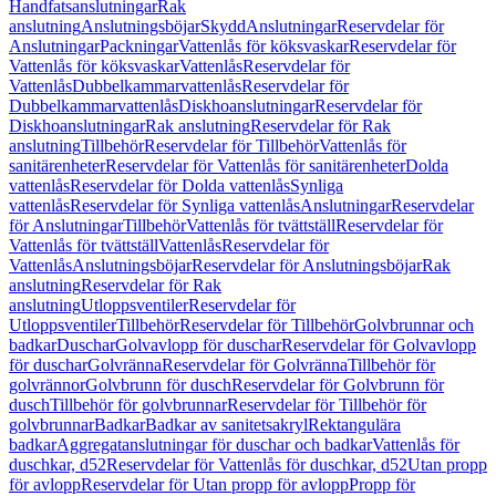
Handfatsanslutningar
Rak
anslutning
Anslutningsböjar
Skydd
Anslutningar
Reservdelar för
Anslutningar
Packningar
Vattenlås för köksvaskar
Reservdelar för
Vattenlås för köksvaskar
Vattenlås
Reservdelar för
Vattenlås
Dubbelkammarvattenlås
Reservdelar för
Dubbelkammarvattenlås
Diskhoanslutningar
Reservdelar för
Diskhoanslutningar
Rak anslutning
Reservdelar för Rak
anslutning
Tillbehör
Reservdelar för Tillbehör
Vattenlås för
sanitärenheter
Reservdelar för Vattenlås för sanitärenheter
Dolda
vattenlås
Reservdelar för Dolda vattenlås
Synliga
vattenlås
Reservdelar för Synliga vattenlås
Anslutningar
Reservdelar
för Anslutningar
Tillbehör
Vattenlås för tvättställ
Reservdelar för
Vattenlås för tvättställ
Vattenlås
Reservdelar för
Vattenlås
Anslutningsböjar
Reservdelar för Anslutningsböjar
Rak
anslutning
Reservdelar för Rak
anslutning
Utloppsventiler
Reservdelar för
Utloppsventiler
Tillbehör
Reservdelar för Tillbehör
Golvbrunnar och
badkar
Duschar
Golvavlopp för duschar
Reservdelar för Golvavlopp
för duschar
Golvränna
Reservdelar för Golvränna
Tillbehör för
golvrännor
Golvbrunn för dusch
Reservdelar för Golvbrunn för
dusch
Tillbehör för golvbrunnar
Reservdelar för Tillbehör för
golvbrunnar
Badkar
Badkar av sanitetsakryl
Rektangulära
badkar
Aggregatanslutningar för duschar och badkar
Vattenlås för
duschkar, d52
Reservdelar för Vattenlås för duschkar, d52
Utan propp
för avlopp
Reservdelar för Utan propp för avlopp
Propp för