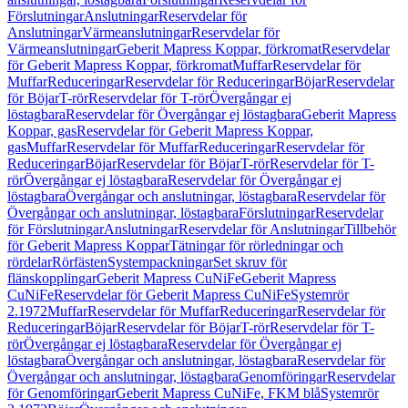
Förslutningar
Anslutningar
Reservdelar för
Anslutningar
Värmeanslutningar
Reservdelar för
Värmeanslutningar
Geberit Mapress Koppar, förkromat
Reservdelar
för Geberit Mapress Koppar, förkromat
Muffar
Reservdelar för
Muffar
Reduceringar
Reservdelar för Reduceringar
Böjar
Reservdelar
för Böjar
T-rör
Reservdelar för T-rör
Övergångar ej
löstagbara
Reservdelar för Övergångar ej löstagbara
Geberit Mapress
Koppar, gas
Reservdelar för Geberit Mapress Koppar,
gas
Muffar
Reservdelar för Muffar
Reduceringar
Reservdelar för
Reduceringar
Böjar
Reservdelar för Böjar
T-rör
Reservdelar för T-
rör
Övergångar ej löstagbara
Reservdelar för Övergångar ej
löstagbara
Övergångar och anslutningar, löstagbara
Reservdelar för
Övergångar och anslutningar, löstagbara
Förslutningar
Reservdelar
för Förslutningar
Anslutningar
Reservdelar för Anslutningar
Tillbehör
för Geberit Mapress Koppar
Tätningar för rörledningar och
rördelar
Rörfästen
Systempackningar
Set skruv för
flänskopplingar
Geberit Mapress CuNiFe
Geberit Mapress
CuNiFe
Reservdelar för Geberit Mapress CuNiFe
Systemrör
2.1972
Muffar
Reservdelar för Muffar
Reduceringar
Reservdelar för
Reduceringar
Böjar
Reservdelar för Böjar
T-rör
Reservdelar för T-
rör
Övergångar ej löstagbara
Reservdelar för Övergångar ej
löstagbara
Övergångar och anslutningar, löstagbara
Reservdelar för
Övergångar och anslutningar, löstagbara
Genomföringar
Reservdelar
för Genomföringar
Geberit Mapress CuNiFe, FKM blå
Systemrör