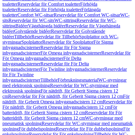
toaletter
Reservdelar för Comfort toaletter
Förhöjda
toaletter
Reservdelar för Förhöjda toaletter
Förlängda
toaletter
Comfort WC-sitsar
Reservdelar för Comfort WC-sitsar
WC-
sits
Reservdelar för WC-sits
WC-sittring
Reservdelar för WC-
sittring
Bidéer
Vägghängda bidéer
Reservdelar för Vägghängda
bidéer
Golvstående bidéer
Reservdelar för Golvstående
bidéer
Tillbehör
Reservdelar för Tillbehör
Spolplattor och WC-
styrningar
Spolplattor
Reservdelar för Spolplattor
För Sigma
inbyggnadscisterner
Reservdelar för För Sigma
inbyggnadscisterner
För Omega inbyggnadscisterner
Reservdelar för
För Omega inbyggnadscisterner
För Delta
inbyggnadscisterner
Reservdelar för För Delta
inbyggnadscisterner
För Twinline inbyggnadscisterner
Reservdelar
för För Twinline
inbyggnadscisterner
Tillbehör
Förbrukningsmaterial
WC-styrningar
med elektronisk spolning
Reservdelar för WC-styrningar med
elektronisk spolning
För nätdrift, för Geberit Sigma cistern 12
cm
Reservdelar för För nätdrift, för Geberit Sigma cistern 12 cm
För
nätdrift, för Geberit Omega inbyggnadscistern 12 cm
Reservdelar för
För nätdrift, för Geberit Omega inbyggnadscistern 12 cm
För
batteridrift, för Geberit Sigma cistern 12 cm
Reservdelar för För
batteridrift, för Geberit Sigma cistern 12 cm
WC-styrningar med
pneumatisk spolning
Reservdelar för WC-styrningar med pneumatisk
spolning
För dubbelspolning
Reservdelar för För dubbelspolning
För
enkelspolning
Reservdelar för För enkelspolning
Tillbehör för WC-