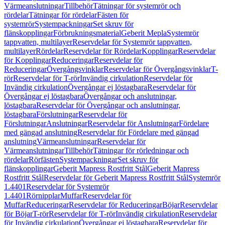
Värmeanslutningar
Tillbehör
Tätningar för systemrör och
rördelar
Tätningar för rördelar
Fästen för
systemrör
Systempackningar
Set skruv för
flänskopplingar
Förbrukningsmaterial
Geberit Mepla
Systemrör
tappvatten, multilayer
Reservdelar för Systemrör tappvatten,
multilayer
Rördelar
Reservdelar för Rördelar
Kopplingar
Reservdelar
för Kopplingar
Reduceringar
Reservdelar för
Reduceringar
Övergångsvinklar
Reservdelar för Övergångsvinklar
T-
rör
Reservdelar för T-rör
Invändig cirkulation
Reservdelar för
Invändig cirkulation
Övergångar ej löstagbara
Reservdelar för
Övergångar ej löstagbara
Övergångar och anslutningar,
löstagbara
Reservdelar för Övergångar och anslutningar,
löstagbara
Förslutningar
Reservdelar för
Förslutningar
Anslutningar
Reservdelar för Anslutningar
Fördelare
med gängad anslutning
Reservdelar för Fördelare med gängad
anslutning
Värmeanslutningar
Reservdelar för
Värmeanslutningar
Tillbehör
Tätningar för rörledningar och
rördelar
Rörfästen
Systempackningar
Set skruv för
flänskopplingar
Geberit Mapress Rostfritt Stål
Geberit Mapress
Rostfritt Stål
Reservdelar för Geberit Mapress Rostfritt Stål
Systemrör
1.4401
Reservdelar för Systemrör
1.4401
Rörnipplar
Muffar
Reservdelar för
Muffar
Reduceringar
Reservdelar för Reduceringar
Böjar
Reservdelar
för Böjar
T-rör
Reservdelar för T-rör
Invändig cirkulation
Reservdelar
för Invändig cirkulation
Övergångar ej löstagbara
Reservdelar för