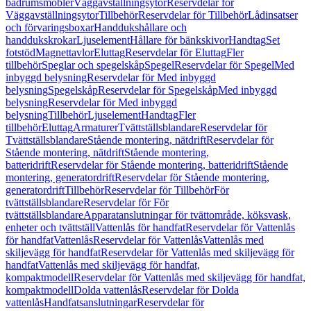
badrumsmöbler
Väggavställningsytor
Reservdelar för
Väggavställningsytor
Tillbehör
Reservdelar för Tillbehör
Lådinsatser
och förvaringsboxar
Handdukshållare och
handdukskrokar
Ljuselement
Hållare för bänkskivor
Handtag
Set
fotstöd
Magnettavlor
Eluttag
Reservdelar för Eluttag
Fler
tillbehör
Speglar och spegelskåp
Spegel
Reservdelar för Spegel
Med
inbyggd belysning
Reservdelar för Med inbyggd
belysning
Spegelskåp
Reservdelar för Spegelskåp
Med inbyggd
belysning
Reservdelar för Med inbyggd
belysning
Tillbehör
Ljuselement
Handtag
Fler
tillbehör
Eluttag
Armaturer
Tvättställsblandare
Reservdelar för
Tvättställsblandare
Stående montering, nätdrift
Reservdelar för
Stående montering, nätdrift
Stående montering,
batteridrift
Reservdelar för Stående montering, batteridrift
Stående
montering, generatordrift
Reservdelar för Stående montering,
generatordrift
Tillbehör
Reservdelar för Tillbehör
För
tvättställsblandare
Reservdelar för För
tvättställsblandare
Apparatanslutningar för tvättområde, köksvask,
enheter och tvättställ
Vattenlås för handfat
Reservdelar för Vattenlås
för handfat
Vattenlås
Reservdelar för Vattenlås
Vattenlås med
skiljevägg för handfat
Reservdelar för Vattenlås med skiljevägg för
handfat
Vattenlås med skiljevägg för handfat,
kompaktmodell
Reservdelar för Vattenlås med skiljevägg för handfat,
kompaktmodell
Dolda vattenlås
Reservdelar för Dolda
vattenlås
Handfatsanslutningar
Reservdelar för