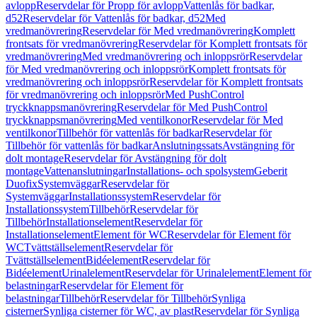
avlopp
Reservdelar för Propp för avlopp
Vattenlås för badkar,
d52
Reservdelar för Vattenlås för badkar, d52
Med
vredmanövrering
Reservdelar för Med vredmanövrering
Komplett
frontsats för vredmanövrering
Reservdelar för Komplett frontsats för
vredmanövrering
Med vredmanövrering och inloppsrör
Reservdelar
för Med vredmanövrering och inloppsrör
Komplett frontsats för
vredmanövrering och inloppsrör
Reservdelar för Komplett frontsats
för vredmanövrering och inloppsrör
Med PushControl
tryckknappsmanövrering
Reservdelar för Med PushControl
tryckknappsmanövrering
Med ventilkonor
Reservdelar för Med
ventilkonor
Tillbehör för vattenlås för badkar
Reservdelar för
Tillbehör för vattenlås för badkar
Anslutningssats
Avstängning för
dolt montage
Reservdelar för Avstängning för dolt
montage
Vattenanslutningar
Installations- och spolsystem
Geberit
Duofix
Systemväggar
Reservdelar för
Systemväggar
Installationssystem
Reservdelar för
Installationssystem
Tillbehör
Reservdelar för
Tillbehör
Installationselement
Reservdelar för
Installationselement
Element för WC
Reservdelar för Element för
WC
Tvättställselement
Reservdelar för
Tvättställselement
Bidéelement
Reservdelar för
Bidéelement
Urinalelement
Reservdelar för Urinalelement
Element för
belastningar
Reservdelar för Element för
belastningar
Tillbehör
Reservdelar för Tillbehör
Synliga
cisterner
Synliga cisterner för WC, av plast
Reservdelar för Synliga