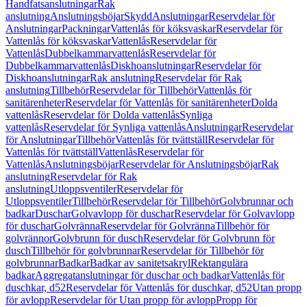
Handfatsanslutningar
Rak
anslutning
Anslutningsböjar
Skydd
Anslutningar
Reservdelar för
Anslutningar
Packningar
Vattenlås för köksvaskar
Reservdelar för
Vattenlås för köksvaskar
Vattenlås
Reservdelar för
Vattenlås
Dubbelkammarvattenlås
Reservdelar för
Dubbelkammarvattenlås
Diskhoanslutningar
Reservdelar för
Diskhoanslutningar
Rak anslutning
Reservdelar för Rak
anslutning
Tillbehör
Reservdelar för Tillbehör
Vattenlås för
sanitärenheter
Reservdelar för Vattenlås för sanitärenheter
Dolda
vattenlås
Reservdelar för Dolda vattenlås
Synliga
vattenlås
Reservdelar för Synliga vattenlås
Anslutningar
Reservdelar
för Anslutningar
Tillbehör
Vattenlås för tvättställ
Reservdelar för
Vattenlås för tvättställ
Vattenlås
Reservdelar för
Vattenlås
Anslutningsböjar
Reservdelar för Anslutningsböjar
Rak
anslutning
Reservdelar för Rak
anslutning
Utloppsventiler
Reservdelar för
Utloppsventiler
Tillbehör
Reservdelar för Tillbehör
Golvbrunnar och
badkar
Duschar
Golvavlopp för duschar
Reservdelar för Golvavlopp
för duschar
Golvränna
Reservdelar för Golvränna
Tillbehör för
golvrännor
Golvbrunn för dusch
Reservdelar för Golvbrunn för
dusch
Tillbehör för golvbrunnar
Reservdelar för Tillbehör för
golvbrunnar
Badkar
Badkar av sanitetsakryl
Rektangulära
badkar
Aggregatanslutningar för duschar och badkar
Vattenlås för
duschkar, d52
Reservdelar för Vattenlås för duschkar, d52
Utan propp
för avlopp
Reservdelar för Utan propp för avlopp
Propp för