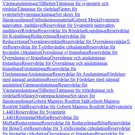
Värmeanslutningar
Tillbehör
Tätningar för systemrör och
rördelar
Tätningar för rördelar
Fästen för
systemrör
Systempackningar
Set skruv för
flänskopplingar
Förbrukningsmaterial
Geberit Mepla
Systemrör
tappvatten, multilayer
Reservdelar för Systemrör tappvatten,
multilayer
Rördelar
Reservdelar för Rördelar
Kopplingar
Reservdelar
för Kopplingar
Reduceringar
Reservdelar för
Reduceringar
Övergångsvinklar
Reservdelar för Övergångsvinklar
T-
rör
Reservdelar för T-rör
Invändig cirkulation
Reservdelar för
Invändig cirkulation
Övergångar ej löstagbara
Reservdelar för
Övergångar ej löstagbara
Övergångar och anslutningar,
löstagbara
Reservdelar för Övergångar och anslutningar,
löstagbara
Förslutningar
Reservdelar för
Förslutningar
Anslutningar
Reservdelar för Anslutningar
Fördelare
med gängad anslutning
Reservdelar för Fördelare med gängad
anslutning
Värmeanslutningar
Reservdelar för
Värmeanslutningar
Tillbehör
Tätningar för rörledningar och
rördelar
Rörfästen
Systempackningar
Set skruv för
flänskopplingar
Geberit Mapress Rostfritt Stål
Geberit Mapress
Rostfritt Stål
Reservdelar för Geberit Mapress Rostfritt Stål
Systemrör
1.4401
Reservdelar för Systemrör
1.4401
Rörnipplar
Muffar
Reservdelar för
Muffar
Reduceringar
Reservdelar för Reduceringar
Böjar
Reservdelar
för Böjar
T-rör
Reservdelar för T-rör
Invändig cirkulation
Reservdelar
för Invändig cirkulation
Övergångar ej löstagbara
Reservdelar för