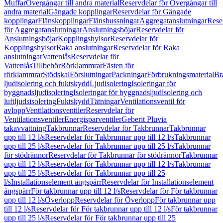
Muffar
Övergångar till andra material
Reservdelar för Övergångar till
andra material
Gängade kopplingar
Reservdelar för Gängade
kopplingar
Flänskopplingar
Flänsbussningar
Aggregatanslutningar
Rese
för Aggregatanslutningar
Anslutningsböjar
Reservdelar för
Anslutningsböjar
Kopplingshylsor
Reservdelar för
Kopplingshylsor
Raka anslutningar
Reservdelar för Raka
anslutningar
Vattenlås
Reservdelar för
Vattenlås
Tillbehör
Rörklammrar
Fästen för
rörklammrar
Stödskal
Förslutningar
Packningar
Förbrukningsmaterial
Br
ljudisolering och fuktskydd
Ljudisolering
Isoleringar för
byggnadsljudisolering
Isoleringar för byggnadsljudisolering och
luftljudsisolering
Fuktskydd
Tätningar
Ventilationsventil för
avlopp
Ventilationsventiler
Reservdelar för
Ventilationsventiler
Energisparventiler
Geberit Pluvia
takavvattning
Takbrunnar
Reservdelar för Takbrunnar
Takbrunnar
upp till 12 l/s
Reservdelar för Takbrunnar upp till 12 l/s
Takbrunnar
upp till 25 l/s
Reservdelar för Takbrunnar upp till 25 l/s
Takbrunnar
för stödrännor
Reservdelar för Takbrunnar för stödrännor
Takbrunnar
upp till 12 l/s
Reservdelar för Takbrunnar upp till 12 l/s
Takbrunnar
upp till 25 l/s
Reservdelar för Takbrunnar upp till 25
l/s
Installationselement ångspärr
Reservdelar för Installationselement
ångspärr
För takbrunnar upp till 12 l/s
Reservdelar för För takbrunnar
upp till 12 l/s
Överlopp
Reservdelar för Överlopp
För takbrunnar upp
till 12 l/s
Reservdelar för För takbrunnar upp till 12 l/s
För takbrunnar
upp till 25 l/s
Reservdelar för För takbrunnar upp till 25