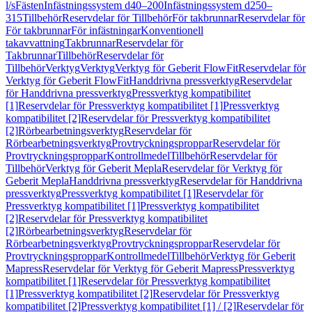
l/s
Fästen
Infästningssystem d40–200
Infästningssystem d250–
315
Tillbehör
Reservdelar för Tillbehör
För takbrunnar
Reservdelar för
För takbrunnar
För infästningar
Konventionell
takavvattning
Takbrunnar
Reservdelar för
Takbrunnar
Tillbehör
Reservdelar för
Tillbehör
Verktyg
Verktyg
Verktyg för Geberit FlowFit
Reservdelar för
Verktyg för Geberit FlowFit
Handdrivna pressverktyg
Reservdelar
för Handdrivna pressverktyg
Pressverktyg kompatibilitet
[1]
Reservdelar för Pressverktyg kompatibilitet [1]
Pressverktyg
kompatibilitet [2]
Reservdelar för Pressverktyg kompatibilitet
[2]
Rörbearbetningsverktyg
Reservdelar för
Rörbearbetningsverktyg
Provtryckningsproppar
Reservdelar för
Provtryckningsproppar
Kontrollmedel
Tillbehör
Reservdelar för
Tillbehör
Verktyg för Geberit Mepla
Reservdelar för Verktyg för
Geberit Mepla
Handdrivna pressverktyg
Reservdelar för Handdrivna
pressverktyg
Pressverktyg kompatibilitet [1]
Reservdelar för
Pressverktyg kompatibilitet [1]
Pressverktyg kompatibilitet
[2]
Reservdelar för Pressverktyg kompatibilitet
[2]
Rörbearbetningsverktyg
Reservdelar för
Rörbearbetningsverktyg
Provtryckningsproppar
Reservdelar för
Provtryckningsproppar
Kontrollmedel
Tillbehör
Verktyg för Geberit
Mapress
Reservdelar för Verktyg för Geberit Mapress
Pressverktyg
kompatibilitet [1]
Reservdelar för Pressverktyg kompatibilitet
[1]
Pressverktyg kompatibilitet [2]
Reservdelar för Pressverktyg
kompatibilitet [2]
Pressverktyg kompatibilitet [1] / [2]
Reservdelar för