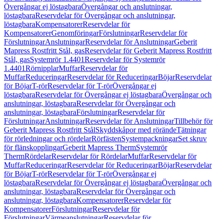
Övergångar ej löstagbara
Övergångar och anslutningar,
löstagbara
Reservdelar för Övergångar och anslutningar,
löstagbara
Kompensatorer
Reservdelar för
Kompensatorer
Genomföringar
Förslutningar
Reservdelar för
Förslutningar
Anslutningar
Reservdelar för Anslutningar
Geberit
Mapress Rostfritt Stål, gas
Reservdelar för Geberit Mapress Rostfritt
Stål, gas
Systemrör 1.4401
Reservdelar för Systemrör
1.4401
Rörnipplar
Muffar
Reservdelar för
Muffar
Reduceringar
Reservdelar för Reduceringar
Böjar
Reservdelar
för Böjar
T-rör
Reservdelar för T-rör
Övergångar ej
löstagbara
Reservdelar för Övergångar ej löstagbara
Övergångar och
anslutningar, löstagbara
Reservdelar för Övergångar och
anslutningar, löstagbara
Förslutningar
Reservdelar för
Förslutningar
Anslutningar
Reservdelar för Anslutningar
Tillbehör för
Geberit Mapress Rostfritt Stål
Skyddskåpor med rörände
Tätningar
för rörledningar och rördelar
Rörfästen
Systempackningar
Set skruv
för flänskopplingar
Geberit Mapress Therm
Systemrör
Therm
Rördelar
Reservdelar för Rördelar
Muffar
Reservdelar för
Muffar
Reduceringar
Reservdelar för Reduceringar
Böjar
Reservdelar
för Böjar
T-rör
Reservdelar för T-rör
Övergångar ej
löstagbara
Reservdelar för Övergångar ej löstagbara
Övergångar och
anslutningar, löstagbara
Reservdelar för Övergångar och
anslutningar, löstagbara
Kompensatorer
Reservdelar för
Kompensatorer
Förslutningar
Reservdelar för
Förslutningar
Värmeanslutningar
Reservdelar för