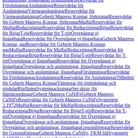
Förslutningar
Anslutningar
Reservdelar för
Anslutningar
Värmeanslutningar
Reservdelar för
Värmeanslutningar
Geberit Mapress Koppar, förkromat
Reservdelar
för Geberit Mapress Koppar, förkromat
Muffar
Reservdelar för
Muffar
Reduceringar
Reservdelar för Reduceringar
Böjar
Reservdelar
för Böjar
T-rör
Reservdelar för T-rör
Övergångar ej
löstagbara
Reservdelar för Övergångar ej löstagbara
Geberit Mapress
Koppar, gas
Reservdelar för Geberit Mapress Koppar,
gas
Muffar
Reservdelar för Muffar
Reduceringar
Reservdelar för
Reduceringar
Böjar
Reservdelar för Böjar
T-rör
Reservdelar för T-
rör
Övergångar ej löstagbara
Reservdelar för Övergångar ej
löstagbara
Övergångar och anslutningar, löstagbara
Reservdelar för
Övergångar och anslutningar, löstagbara
Förslutningar
Reservdelar
för Förslutningar
Anslutningar
Reservdelar för Anslutningar
Tillbehör
för Geberit Mapress Koppar
Tätningar för rörledningar och
rördelar
Rörfästen
Systempackningar
Set skruv för
flänskopplingar
Geberit Mapress CuNiFe
Geberit Mapress
CuNiFe
Reservdelar för Geberit Mapress CuNiFe
Systemrör
2.1972
Muffar
Reservdelar för Muffar
Reduceringar
Reservdelar för
Reduceringar
Böjar
Reservdelar för Böjar
T-rör
Reservdelar för T-
rör
Övergångar ej löstagbara
Reservdelar för Övergångar ej
löstagbara
Övergångar och anslutningar, löstagbara
Reservdelar för
Övergångar och anslutningar, löstagbara
Genomföringar
Reservdelar
för Genomföringar
Geberit Mapress CuNiFe, FKM blå
Systemrör