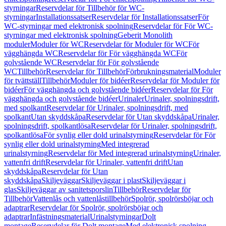
styrningar
Reservdelar för Tillbehör för WC-
styrningar
Installationssatser
Reservdelar för Installationssatser
För
WC-styrningar med elektronisk spolning
Reservdelar för För WC-
styrningar med elektronisk spolning
Geberit Monolith
moduler
Moduler för WC
Reservdelar för Moduler för WC
För
vägghängda WC
Reservdelar för För vägghängda WC
För
golvstående WC
Reservdelar för För golvstående
WC
Tillbehör
Reservdelar för Tillbehör
Förbrukningsmaterial
Moduler
för tvättställ
Tillbehör
Moduler för bidéer
Reservdelar för Moduler för
bidéer
För vägghängda och golvstående bidéer
Reservdelar för För
vägghängda och golvstående bidéer
Urinaler
Urinaler, spolningsdrift,
med spolkant
Reservdelar för Urinaler, spolningsdrift, med
spolkant
Utan skyddskåpa
Reservdelar för Utan skyddskåpa
Urinaler,
spolningsdrift, spolkantlösa
Reservdelar för Urinaler, spolningsdrift,
spolkantlösa
För synlig eller dold urinalstyrning
Reservdelar för För
synlig eller dold urinalstyrning
Med integrerad
urinalstyrning
Reservdelar för Med integrerad urinalstyrning
Urinaler,
vattenfri drift
Reservdelar för Urinaler, vattenfri drift
Utan
skyddskåpa
Reservdelar för Utan
skyddskåpa
Skiljeväggar
Skiljeväggar i plast
Skiljeväggar i
glas
Skiljeväggar av sanitetsporslin
Tillbehör
Reservdelar för
Tillbehör
Vattenlås och vattenlåstillbehör
Spolrör, spolrörsböjar och
adaptrar
Reservdelar för Spolrör, spolrörsböjar och
adaptrar
Infästningsmaterial
Urinalstyrningar
Dolt
montage
Reservdelar för Dolt montage
Med elektronisk spolning,