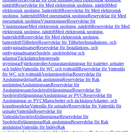
nätdrift
Reservdelar för Med elektronisk spolning, nätdrift
Med
elektronisk spolning, batteridrift
Reservdelar för Med elektronisk
spolning, batteridrift
Med pneumatisk spolning
Reservdelar för Med
pneumatisk spolning
Väggmontage
Reservdelar för
Väggmontage
Med elektronisk spolning, nätdrift
Reservdelar för Med
elektronisk spolning, nätdrift
Med elektronisk spolning,
batteridrift
Reservdelar för Med elektronisk spolning,
batteridrift
Tillbehör
Reservdelar för Tillbehör
Installations- och
ombyggnadssatser
Reservdelar för Installations- och
ombyggnadssatser
Spolrör, spolrörsböjar och
adaptrar
Täckplattor
Integrerade
styrningar
Fjärrkontroller
Apparatanslutningar för toaletter, urinaler
och bidéer
Vattenlås för WC och tvättställ
Reservdelar för Vattenlås
för WC och tvättställ
Anslutningsböjar
Reservdelar för
Anslutningsböjar
Rak anslutning
Reservdelar för Rak
anslutning
Anslutningssats
Reservdelar för
Anslutningssats
Spolrörsförlängningar
Reservdelar för
Spolrörsförlängningar
Anslutningar av PVC
Reservdelar för
Anslutningar av PVC
Manschetter och täckkåpor
Adapter- och
kopplingsdelar
Vattenlås för urinaler
Reservdelar för Vattenlås för
urinaler
Vattenlås
Reservdelar för
Vattenlås
Spolrörsförlängningar
Reservdelar för
Spolrörsförlängningar
Rak anslutning
Reservdelar för Rak
anslutning
Vattenlås för bidéer
Rak