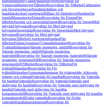
badrumsmöbler
Väggavställningsytor
Reservdelar för
Väggavställningsytor
Tillbehör
Reservdelar för Tillbehör
Lådinsatser
och förvaringsboxar
Handdukshållare och
handdukskrokar
Ljuselement
Hållare för bänkskivor
Handtag
Set
fotstöd
Magnettavlor
Eluttag
Reservdelar för Eluttag
Fler
tillbehör
Speglar och spegelskåp
Spegel
Reservdelar för Spegel
Med
inbyggd belysning
Reservdelar för Med inbyggd
belysning
Spegelskåp
Reservdelar för Spegelskåp
Med inbyggd
belysning
Reservdelar för Med inbyggd
belysning
Tillbehör
Ljuselement
Handtag
Fler
tillbehör
Eluttag
Armaturer
Tvättställsblandare
Reservdelar för
Tvättställsblandare
Stående montering, nätdrift
Reservdelar för
Stående montering, nätdrift
Stående montering,
batteridrift
Reservdelar för Stående montering, batteridrift
Stående
montering, generatordrift
Reservdelar för Stående montering,
generatordrift
Tillbehör
Reservdelar för Tillbehör
För
tvättställsblandare
Reservdelar för För
tvättställsblandare
Apparatanslutningar för tvättområde, köksvask,
enheter och tvättställ
Vattenlås för handfat
Reservdelar för Vattenlås
för handfat
Vattenlås
Reservdelar för Vattenlås
Vattenlås med
skiljevägg för handfat
Reservdelar för Vattenlås med skiljevägg för
handfat
Vattenlås med skiljevägg för handfat,
kompaktmodell
Reservdelar för Vattenlås med skiljevägg för handfat,
kompaktmodell
Dolda vattenlås
Reservdelar för Dolda
vattenlås
Handfatsanslutningar
Reservdelar för