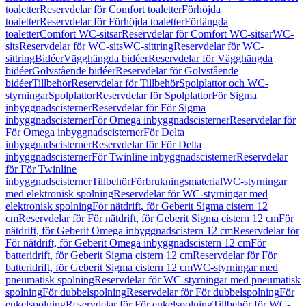
toaletter
Reservdelar för Comfort toaletter
Förhöjda
toaletter
Reservdelar för Förhöjda toaletter
Förlängda
toaletter
Comfort WC-sitsar
Reservdelar för Comfort WC-sitsar
WC-
sits
Reservdelar för WC-sits
WC-sittring
Reservdelar för WC-
sittring
Bidéer
Vägghängda bidéer
Reservdelar för Vägghängda
bidéer
Golvstående bidéer
Reservdelar för Golvstående
bidéer
Tillbehör
Reservdelar för Tillbehör
Spolplattor och WC-
styrningar
Spolplattor
Reservdelar för Spolplattor
För Sigma
inbyggnadscisterner
Reservdelar för För Sigma
inbyggnadscisterner
För Omega inbyggnadscisterner
Reservdelar för
För Omega inbyggnadscisterner
För Delta
inbyggnadscisterner
Reservdelar för För Delta
inbyggnadscisterner
För Twinline inbyggnadscisterner
Reservdelar
för För Twinline
inbyggnadscisterner
Tillbehör
Förbrukningsmaterial
WC-styrningar
med elektronisk spolning
Reservdelar för WC-styrningar med
elektronisk spolning
För nätdrift, för Geberit Sigma cistern 12
cm
Reservdelar för För nätdrift, för Geberit Sigma cistern 12 cm
För
nätdrift, för Geberit Omega inbyggnadscistern 12 cm
Reservdelar för
För nätdrift, för Geberit Omega inbyggnadscistern 12 cm
För
batteridrift, för Geberit Sigma cistern 12 cm
Reservdelar för För
batteridrift, för Geberit Sigma cistern 12 cm
WC-styrningar med
pneumatisk spolning
Reservdelar för WC-styrningar med pneumatisk
spolning
För dubbelspolning
Reservdelar för För dubbelspolning
För
enkelspolning
Reservdelar för För enkelspolning
Tillbehör för WC-