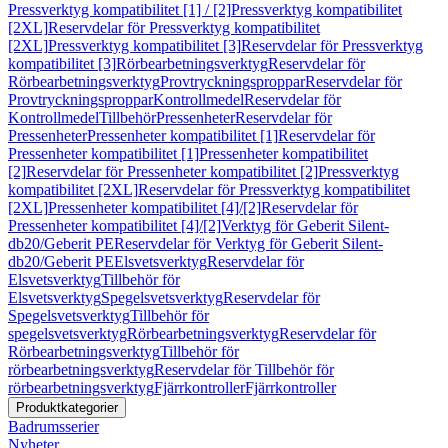
Pressverktyg kompatibilitet [1] / [2]
Pressverktyg kompatibilitet
[2XL]
Reservdelar för Pressverktyg kompatibilitet
[2XL]
Pressverktyg kompatibilitet [3]
Reservdelar för Pressverktyg
kompatibilitet [3]
Rörbearbetningsverktyg
Reservdelar för
Rörbearbetningsverktyg
Provtryckningsproppar
Reservdelar för
Provtryckningsproppar
Kontrollmedel
Reservdelar för
Kontrollmedel
Tillbehör
Pressenheter
Reservdelar för
Pressenheter
Pressenheter kompatibilitet [1]
Reservdelar för
Pressenheter kompatibilitet [1]
Pressenheter kompatibilitet
[2]
Reservdelar för Pressenheter kompatibilitet [2]
Pressverktyg
kompatibilitet [2XL]
Reservdelar för Pressverktyg kompatibilitet
[2XL]
Pressenheter kompatibilitet [4]/[2]
Reservdelar för
Pressenheter kompatibilitet [4]/[2]
Verktyg för Geberit Silent-
db20/Geberit PE
Reservdelar för Verktyg för Geberit Silent-
db20/Geberit PE
Elsvetsverktyg
Reservdelar för
Elsvetsverktyg
Tillbehör för
Elsvetsverktyg
Spegelsvetsverktyg
Reservdelar för
Spegelsvetsverktyg
Tillbehör för
spegelsvetsverktyg
Rörbearbetningsverktyg
Reservdelar för
Rörbearbetningsverktyg
Tillbehör för
rörbearbetningsverktyg
Reservdelar för Tillbehör för
rörbearbetningsverktyg
Fjärrkontroller
Fjärrkontroller
Produktkategorier
Badrumsserier
Nyheter