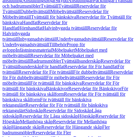
anslutning
Anslutningsböjar
Skydd
Anslutningar
Packningar
Tvättställ
och badrumsmöbler
Tvättställ
Tvättställ
Reservdelar för
Tvättställ
Dubbeltvättställ
Möbeltvättställ
Reservdelar för
Möbeltvättställ
Tvättställ för bänkskiva
Reservdelar för Tvättställ för
bänkskiva
Handfat
Reservdelar för
Handfat
Hörnhandfat
Halvinbyggda tvättställ
Reservdelar för
Halvinbyggda
tvättställ
Inbyggnadstvättställ
Underbyggnadstvättställ
Reservdelar för
Underbyggnadstvättställ
Tillbehör
Propp för
avlopp
Infästningsmaterial
Möbelpaket
Möbelpaket med
möbeltvättställ
Reservdelar för Möbelpaket med
möbeltvättställ
Badrumsmöbler
Tvättställsunderskåp
Reservdelar för
Tvättställsunderskåp
För handfat
Reservdelar för För handfat
För
tvättställ
Reservdelar för För tvättställ
För dubbeltvättställ
Reservdelar
för För dubbeltvättställ
För möbeltvättställ
Reservdelar för För
möbeltvättställ
För tvättställ för bänkskiva
Reservdelar för För
tvättställ för bänkskiva
Bänkskivor
Reservdelar för Bänkskivor
För
tvättställ för bänkskiva skålform
Reservdelar för För tvättställ för
bänkskiva skålform
För tvättställ för bänkskiva
rektangulärt
Reservdelar för För tvättställ för bänkskiva
rektangulärt
Sidoskåp
Reservdelar för Sidoskåp
Låga
sidoskåp
Reservdelar för Låga sidoskåp
Högskåp
Reservdelar för
Högskåp
Mellanhöga skåp
Reservdelar för Mellanhöga
skåp
Hängande skåp
Reservdelar för Hängande skåp
Fler
badrumsmöbler
Reservdelar för Fler