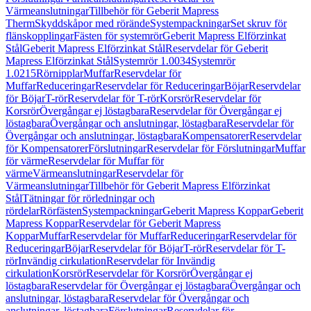
Värmeanslutningar
Tillbehör för Geberit Mapress
Therm
Skyddskåpor med rörände
Systempackningar
Set skruv för
flänskopplingar
Fästen för systemrör
Geberit Mapress Elförzinkat
Stål
Geberit Mapress Elförzinkat Stål
Reservdelar för Geberit
Mapress Elförzinkat Stål
Systemrör 1.0034
Systemrör
1.0215
Rörnipplar
Muffar
Reservdelar för
Muffar
Reduceringar
Reservdelar för Reduceringar
Böjar
Reservdelar
för Böjar
T-rör
Reservdelar för T-rör
Korsrör
Reservdelar för
Korsrör
Övergångar ej löstagbara
Reservdelar för Övergångar ej
löstagbara
Övergångar och anslutningar, löstagbara
Reservdelar för
Övergångar och anslutningar, löstagbara
Kompensatorer
Reservdelar
för Kompensatorer
Förslutningar
Reservdelar för Förslutningar
Muffar
för värme
Reservdelar för Muffar för
värme
Värmeanslutningar
Reservdelar för
Värmeanslutningar
Tillbehör för Geberit Mapress Elförzinkat
Stål
Tätningar för rörledningar och
rördelar
Rörfästen
Systempackningar
Geberit Mapress Koppar
Geberit
Mapress Koppar
Reservdelar för Geberit Mapress
Koppar
Muffar
Reservdelar för Muffar
Reduceringar
Reservdelar för
Reduceringar
Böjar
Reservdelar för Böjar
T-rör
Reservdelar för T-
rör
Invändig cirkulation
Reservdelar för Invändig
cirkulation
Korsrör
Reservdelar för Korsrör
Övergångar ej
löstagbara
Reservdelar för Övergångar ej löstagbara
Övergångar och
anslutningar, löstagbara
Reservdelar för Övergångar och
anslutningar, löstagbara
Förslutningar
Reservdelar för