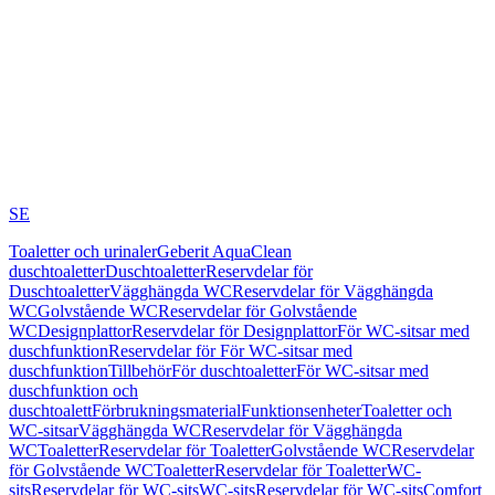
SE
Toaletter och urinaler
Geberit AquaClean
duschtoaletter
Duschtoaletter
Reservdelar för
Duschtoaletter
Vägghängda WC
Reservdelar för Vägghängda
WC
Golvstående WC
Reservdelar för Golvstående
WC
Designplattor
Reservdelar för Designplattor
För WC-sitsar med
duschfunktion
Reservdelar för För WC-sitsar med
duschfunktion
Tillbehör
För duschtoaletter
För WC-sitsar med
duschfunktion och
duschtoalett
Förbrukningsmaterial
Funktionsenheter
Toaletter och
WC-sitsar
Vägghängda WC
Reservdelar för Vägghängda
WC
Toaletter
Reservdelar för Toaletter
Golvstående WC
Reservdelar
för Golvstående WC
Toaletter
Reservdelar för Toaletter
WC-
sits
Reservdelar för WC-sits
WC-sits
Reservdelar för WC-sits
Comfort