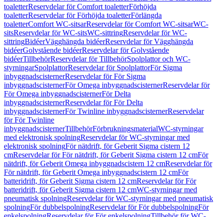
toaletter
Reservdelar för Comfort toaletter
Förhöjda
toaletter
Reservdelar för Förhöjda toaletter
Förlängda
toaletter
Comfort WC-sitsar
Reservdelar för Comfort WC-sitsar
WC-
sits
Reservdelar för WC-sits
WC-sittring
Reservdelar för WC-
sittring
Bidéer
Vägghängda bidéer
Reservdelar för Vägghängda
bidéer
Golvstående bidéer
Reservdelar för Golvstående
bidéer
Tillbehör
Reservdelar för Tillbehör
Spolplattor och WC-
styrningar
Spolplattor
Reservdelar för Spolplattor
För Sigma
inbyggnadscisterner
Reservdelar för För Sigma
inbyggnadscisterner
För Omega inbyggnadscisterner
Reservdelar för
För Omega inbyggnadscisterner
För Delta
inbyggnadscisterner
Reservdelar för För Delta
inbyggnadscisterner
För Twinline inbyggnadscisterner
Reservdelar
för För Twinline
inbyggnadscisterner
Tillbehör
Förbrukningsmaterial
WC-styrningar
med elektronisk spolning
Reservdelar för WC-styrningar med
elektronisk spolning
För nätdrift, för Geberit Sigma cistern 12
cm
Reservdelar för För nätdrift, för Geberit Sigma cistern 12 cm
För
nätdrift, för Geberit Omega inbyggnadscistern 12 cm
Reservdelar för
För nätdrift, för Geberit Omega inbyggnadscistern 12 cm
För
batteridrift, för Geberit Sigma cistern 12 cm
Reservdelar för För
batteridrift, för Geberit Sigma cistern 12 cm
WC-styrningar med
pneumatisk spolning
Reservdelar för WC-styrningar med pneumatisk
spolning
För dubbelspolning
Reservdelar för För dubbelspolning
För
enkelspolning
Reservdelar för För enkelspolning
Tillbehör för WC-