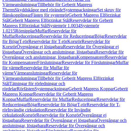
Värmeanslutningar
Tillbehör för Geberit Mapress
Therm
Skyddskåpor med rörände
Systempackningar
Set skruv för
flänskopplingar
Fästen för systemrör
Geberit Mapress Elförzinkat
Stål
Geberit Mapress Elförzinkat Stål
Reservdelar för Geberit
Mapress Elförzinkat Stål
Systemrör 1.0034
Systemrör
1.0215
Rörnipplar
Muffar
Reservdelar för
Muffar
Reduceringar
Reservdelar för Reduceringar
Böjar
Reservdelar
för Böjar
T-rör
Reservdelar för T-rör
Korsrör
Reservdelar för
Korsrör
Övergångar ej löstagbara
Reservdelar för Övergångar ej
löstagbara
Övergångar och anslutningar, löstagbara
Reservdelar för
Övergångar och anslutningar, löstagbara
Kompensatorer
Reservdelar
för Kompensatorer
Förslutningar
Reservdelar för Förslutningar
Muffar
för värme
Reservdelar för Muffar för
värme
Värmeanslutningar
Reservdelar för
Värmeanslutningar
Tillbehör för Geberit Mapress Elförzinkat
Stål
Tätningar för rörledningar och
rördelar
Rörfästen
Systempackningar
Geberit Mapress Koppar
Geberit
Mapress Koppar
Reservdelar för Geberit Mapress
Koppar
Muffar
Reservdelar för Muffar
Reduceringar
Reservdelar för
Reduceringar
Böjar
Reservdelar för Böjar
T-rör
Reservdelar för T-
rör
Invändig cirkulation
Reservdelar för Invändig
cirkulation
Korsrör
Reservdelar för Korsrör
Övergångar ej
löstagbara
Reservdelar för Övergångar ej löstagbara
Övergångar och
anslutningar, löstagbara
Reservdelar för Övergångar och
anslutningar, löstagbara
Förslutningar
Reservdelar för