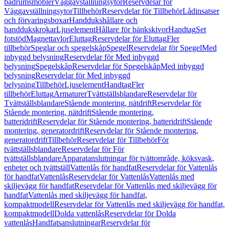
badrumsmöbler
Väggavställningsytor
Reservdelar för
Väggavställningsytor
Tillbehör
Reservdelar för Tillbehör
Lådinsatser
och förvaringsboxar
Handdukshållare och
handdukskrokar
Ljuselement
Hållare för bänkskivor
Handtag
Set
fotstöd
Magnettavlor
Eluttag
Reservdelar för Eluttag
Fler
tillbehör
Speglar och spegelskåp
Spegel
Reservdelar för Spegel
Med
inbyggd belysning
Reservdelar för Med inbyggd
belysning
Spegelskåp
Reservdelar för Spegelskåp
Med inbyggd
belysning
Reservdelar för Med inbyggd
belysning
Tillbehör
Ljuselement
Handtag
Fler
tillbehör
Eluttag
Armaturer
Tvättställsblandare
Reservdelar för
Tvättställsblandare
Stående montering, nätdrift
Reservdelar för
Stående montering, nätdrift
Stående montering,
batteridrift
Reservdelar för Stående montering, batteridrift
Stående
montering, generatordrift
Reservdelar för Stående montering,
generatordrift
Tillbehör
Reservdelar för Tillbehör
För
tvättställsblandare
Reservdelar för För
tvättställsblandare
Apparatanslutningar för tvättområde, köksvask,
enheter och tvättställ
Vattenlås för handfat
Reservdelar för Vattenlås
för handfat
Vattenlås
Reservdelar för Vattenlås
Vattenlås med
skiljevägg för handfat
Reservdelar för Vattenlås med skiljevägg för
handfat
Vattenlås med skiljevägg för handfat,
kompaktmodell
Reservdelar för Vattenlås med skiljevägg för handfat,
kompaktmodell
Dolda vattenlås
Reservdelar för Dolda
vattenlås
Handfatsanslutningar
Reservdelar för