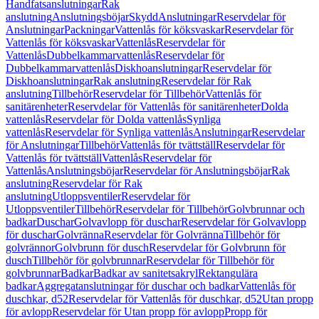
Handfatsanslutningar
Rak
anslutning
Anslutningsböjar
Skydd
Anslutningar
Reservdelar för
Anslutningar
Packningar
Vattenlås för köksvaskar
Reservdelar för
Vattenlås för köksvaskar
Vattenlås
Reservdelar för
Vattenlås
Dubbelkammarvattenlås
Reservdelar för
Dubbelkammarvattenlås
Diskhoanslutningar
Reservdelar för
Diskhoanslutningar
Rak anslutning
Reservdelar för Rak
anslutning
Tillbehör
Reservdelar för Tillbehör
Vattenlås för
sanitärenheter
Reservdelar för Vattenlås för sanitärenheter
Dolda
vattenlås
Reservdelar för Dolda vattenlås
Synliga
vattenlås
Reservdelar för Synliga vattenlås
Anslutningar
Reservdelar
för Anslutningar
Tillbehör
Vattenlås för tvättställ
Reservdelar för
Vattenlås för tvättställ
Vattenlås
Reservdelar för
Vattenlås
Anslutningsböjar
Reservdelar för Anslutningsböjar
Rak
anslutning
Reservdelar för Rak
anslutning
Utloppsventiler
Reservdelar för
Utloppsventiler
Tillbehör
Reservdelar för Tillbehör
Golvbrunnar och
badkar
Duschar
Golvavlopp för duschar
Reservdelar för Golvavlopp
för duschar
Golvränna
Reservdelar för Golvränna
Tillbehör för
golvrännor
Golvbrunn för dusch
Reservdelar för Golvbrunn för
dusch
Tillbehör för golvbrunnar
Reservdelar för Tillbehör för
golvbrunnar
Badkar
Badkar av sanitetsakryl
Rektangulära
badkar
Aggregatanslutningar för duschar och badkar
Vattenlås för
duschkar, d52
Reservdelar för Vattenlås för duschkar, d52
Utan propp
för avlopp
Reservdelar för Utan propp för avlopp
Propp för