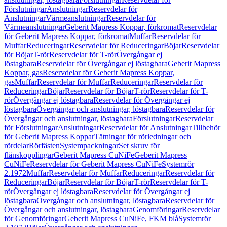
Förslutningar
Anslutningar
Reservdelar för
Anslutningar
Värmeanslutningar
Reservdelar för
Värmeanslutningar
Geberit Mapress Koppar, förkromat
Reservdelar
för Geberit Mapress Koppar, förkromat
Muffar
Reservdelar för
Muffar
Reduceringar
Reservdelar för Reduceringar
Böjar
Reservdelar
för Böjar
T-rör
Reservdelar för T-rör
Övergångar ej
löstagbara
Reservdelar för Övergångar ej löstagbara
Geberit Mapress
Koppar, gas
Reservdelar för Geberit Mapress Koppar,
gas
Muffar
Reservdelar för Muffar
Reduceringar
Reservdelar för
Reduceringar
Böjar
Reservdelar för Böjar
T-rör
Reservdelar för T-
rör
Övergångar ej löstagbara
Reservdelar för Övergångar ej
löstagbara
Övergångar och anslutningar, löstagbara
Reservdelar för
Övergångar och anslutningar, löstagbara
Förslutningar
Reservdelar
för Förslutningar
Anslutningar
Reservdelar för Anslutningar
Tillbehör
för Geberit Mapress Koppar
Tätningar för rörledningar och
rördelar
Rörfästen
Systempackningar
Set skruv för
flänskopplingar
Geberit Mapress CuNiFe
Geberit Mapress
CuNiFe
Reservdelar för Geberit Mapress CuNiFe
Systemrör
2.1972
Muffar
Reservdelar för Muffar
Reduceringar
Reservdelar för
Reduceringar
Böjar
Reservdelar för Böjar
T-rör
Reservdelar för T-
rör
Övergångar ej löstagbara
Reservdelar för Övergångar ej
löstagbara
Övergångar och anslutningar, löstagbara
Reservdelar för
Övergångar och anslutningar, löstagbara
Genomföringar
Reservdelar
för Genomföringar
Geberit Mapress CuNiFe, FKM blå
Systemrör