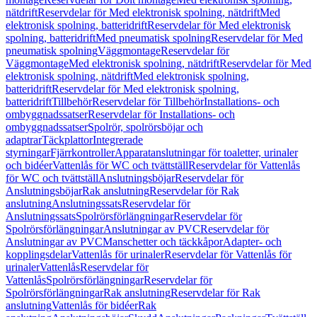
nätdrift
Reservdelar för Med elektronisk spolning, nätdrift
Med
elektronisk spolning, batteridrift
Reservdelar för Med elektronisk
spolning, batteridrift
Med pneumatisk spolning
Reservdelar för Med
pneumatisk spolning
Väggmontage
Reservdelar för
Väggmontage
Med elektronisk spolning, nätdrift
Reservdelar för Med
elektronisk spolning, nätdrift
Med elektronisk spolning,
batteridrift
Reservdelar för Med elektronisk spolning,
batteridrift
Tillbehör
Reservdelar för Tillbehör
Installations- och
ombyggnadssatser
Reservdelar för Installations- och
ombyggnadssatser
Spolrör, spolrörsböjar och
adaptrar
Täckplattor
Integrerade
styrningar
Fjärrkontroller
Apparatanslutningar för toaletter, urinaler
och bidéer
Vattenlås för WC och tvättställ
Reservdelar för Vattenlås
för WC och tvättställ
Anslutningsböjar
Reservdelar för
Anslutningsböjar
Rak anslutning
Reservdelar för Rak
anslutning
Anslutningssats
Reservdelar för
Anslutningssats
Spolrörsförlängningar
Reservdelar för
Spolrörsförlängningar
Anslutningar av PVC
Reservdelar för
Anslutningar av PVC
Manschetter och täckkåpor
Adapter- och
kopplingsdelar
Vattenlås för urinaler
Reservdelar för Vattenlås för
urinaler
Vattenlås
Reservdelar för
Vattenlås
Spolrörsförlängningar
Reservdelar för
Spolrörsförlängningar
Rak anslutning
Reservdelar för Rak
anslutning
Vattenlås för bidéer
Rak