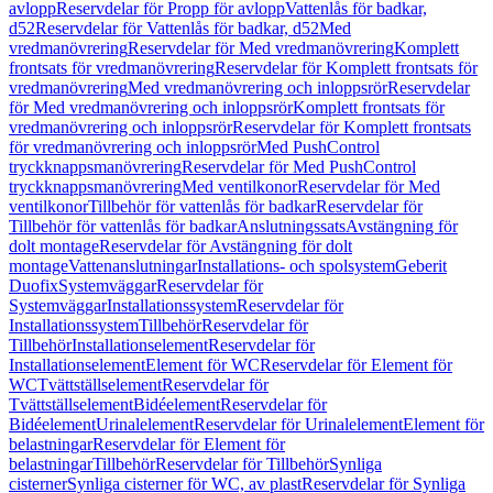
avlopp
Reservdelar för Propp för avlopp
Vattenlås för badkar,
d52
Reservdelar för Vattenlås för badkar, d52
Med
vredmanövrering
Reservdelar för Med vredmanövrering
Komplett
frontsats för vredmanövrering
Reservdelar för Komplett frontsats för
vredmanövrering
Med vredmanövrering och inloppsrör
Reservdelar
för Med vredmanövrering och inloppsrör
Komplett frontsats för
vredmanövrering och inloppsrör
Reservdelar för Komplett frontsats
för vredmanövrering och inloppsrör
Med PushControl
tryckknappsmanövrering
Reservdelar för Med PushControl
tryckknappsmanövrering
Med ventilkonor
Reservdelar för Med
ventilkonor
Tillbehör för vattenlås för badkar
Reservdelar för
Tillbehör för vattenlås för badkar
Anslutningssats
Avstängning för
dolt montage
Reservdelar för Avstängning för dolt
montage
Vattenanslutningar
Installations- och spolsystem
Geberit
Duofix
Systemväggar
Reservdelar för
Systemväggar
Installationssystem
Reservdelar för
Installationssystem
Tillbehör
Reservdelar för
Tillbehör
Installationselement
Reservdelar för
Installationselement
Element för WC
Reservdelar för Element för
WC
Tvättställselement
Reservdelar för
Tvättställselement
Bidéelement
Reservdelar för
Bidéelement
Urinalelement
Reservdelar för Urinalelement
Element för
belastningar
Reservdelar för Element för
belastningar
Tillbehör
Reservdelar för Tillbehör
Synliga
cisterner
Synliga cisterner för WC, av plast
Reservdelar för Synliga