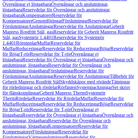
Övergångar ej löstagbara
Övergångar och anslutningar,
löstagbara
Reservdelar för Övergångar och anslutningar,
löstagbara
Kompensatorer
Reservdelar för
Kompensatorer
Genomföringar
Förslutningar
Reservdelar för
Förslutningar
Anslutningar
Reservdelar för Anslutningar
Geberit
Mapress Rostfritt Stål, gas
Reservdelar för Geberit Mapress Rostfritt
Stål, gas
Systemrör 1.4401
Reservdelar för Systemrör
1.4401
Rörnipplar
Muffar
Reservdelar för
Muffar
Reduceringar
Reservdelar för Reduceringar
Böjar
Reservdelar
för Böjar
T-rör
Reservdelar för T-rör
Övergångar ej
löstagbara
Reservdelar för Övergångar ej löstagbara
Övergångar och
anslutningar, löstagbara
Reservdelar för Övergångar och
anslutningar, löstagbara
Förslutningar
Reservdelar för
Förslutningar
Anslutningar
Reservdelar för Anslutningar
Tillbehör för
Geberit Mapress Rostfritt Stål
Skyddskåpor med rörände
Tätningar
för rörledningar och rördelar
Rörfästen
Systempackningar
Set skruv
för flänskopplingar
Geberit Mapress Therm
Systemrör
Therm
Rördelar
Reservdelar för Rördelar
Muffar
Reservdelar för
Muffar
Reduceringar
Reservdelar för Reduceringar
Böjar
Reservdelar
för Böjar
T-rör
Reservdelar för T-rör
Övergångar ej
löstagbara
Reservdelar för Övergångar ej löstagbara
Övergångar och
anslutningar, löstagbara
Reservdelar för Övergångar och
anslutningar, löstagbara
Kompensatorer
Reservdelar för
Kompensatorer
Förslutningar
Reservdelar för
Förslutningar
Värmeanslutningar
Reservdelar för