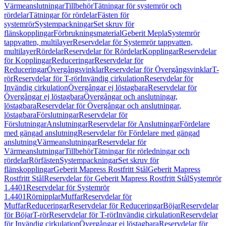
Värmeanslutningar
Tillbehör
Tätningar för systemrör och
rördelar
Tätningar för rördelar
Fästen för
systemrör
Systempackningar
Set skruv för
flänskopplingar
Förbrukningsmaterial
Geberit Mepla
Systemrör
tappvatten, multilayer
Reservdelar för Systemrör tappvatten,
multilayer
Rördelar
Reservdelar för Rördelar
Kopplingar
Reservdelar
för Kopplingar
Reduceringar
Reservdelar för
Reduceringar
Övergångsvinklar
Reservdelar för Övergångsvinklar
T-
rör
Reservdelar för T-rör
Invändig cirkulation
Reservdelar för
Invändig cirkulation
Övergångar ej löstagbara
Reservdelar för
Övergångar ej löstagbara
Övergångar och anslutningar,
löstagbara
Reservdelar för Övergångar och anslutningar,
löstagbara
Förslutningar
Reservdelar för
Förslutningar
Anslutningar
Reservdelar för Anslutningar
Fördelare
med gängad anslutning
Reservdelar för Fördelare med gängad
anslutning
Värmeanslutningar
Reservdelar för
Värmeanslutningar
Tillbehör
Tätningar för rörledningar och
rördelar
Rörfästen
Systempackningar
Set skruv för
flänskopplingar
Geberit Mapress Rostfritt Stål
Geberit Mapress
Rostfritt Stål
Reservdelar för Geberit Mapress Rostfritt Stål
Systemrör
1.4401
Reservdelar för Systemrör
1.4401
Rörnipplar
Muffar
Reservdelar för
Muffar
Reduceringar
Reservdelar för Reduceringar
Böjar
Reservdelar
för Böjar
T-rör
Reservdelar för T-rör
Invändig cirkulation
Reservdelar
för Invändig cirkulation
Övergångar ej löstagbara
Reservdelar för