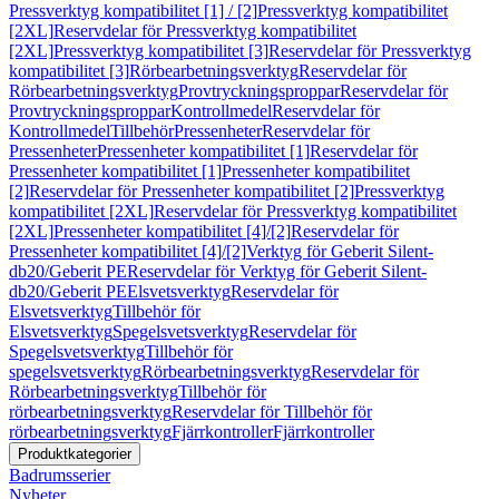
Pressverktyg kompatibilitet [1] / [2]
Pressverktyg kompatibilitet
[2XL]
Reservdelar för Pressverktyg kompatibilitet
[2XL]
Pressverktyg kompatibilitet [3]
Reservdelar för Pressverktyg
kompatibilitet [3]
Rörbearbetningsverktyg
Reservdelar för
Rörbearbetningsverktyg
Provtryckningsproppar
Reservdelar för
Provtryckningsproppar
Kontrollmedel
Reservdelar för
Kontrollmedel
Tillbehör
Pressenheter
Reservdelar för
Pressenheter
Pressenheter kompatibilitet [1]
Reservdelar för
Pressenheter kompatibilitet [1]
Pressenheter kompatibilitet
[2]
Reservdelar för Pressenheter kompatibilitet [2]
Pressverktyg
kompatibilitet [2XL]
Reservdelar för Pressverktyg kompatibilitet
[2XL]
Pressenheter kompatibilitet [4]/[2]
Reservdelar för
Pressenheter kompatibilitet [4]/[2]
Verktyg för Geberit Silent-
db20/Geberit PE
Reservdelar för Verktyg för Geberit Silent-
db20/Geberit PE
Elsvetsverktyg
Reservdelar för
Elsvetsverktyg
Tillbehör för
Elsvetsverktyg
Spegelsvetsverktyg
Reservdelar för
Spegelsvetsverktyg
Tillbehör för
spegelsvetsverktyg
Rörbearbetningsverktyg
Reservdelar för
Rörbearbetningsverktyg
Tillbehör för
rörbearbetningsverktyg
Reservdelar för Tillbehör för
rörbearbetningsverktyg
Fjärrkontroller
Fjärrkontroller
Produktkategorier
Badrumsserier
Nyheter