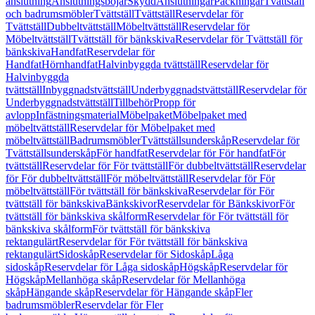
anslutning
Anslutningsböjar
Skydd
Anslutningar
Packningar
Tvättställ
och badrumsmöbler
Tvättställ
Tvättställ
Reservdelar för
Tvättställ
Dubbeltvättställ
Möbeltvättställ
Reservdelar för
Möbeltvättställ
Tvättställ för bänkskiva
Reservdelar för Tvättställ för
bänkskiva
Handfat
Reservdelar för
Handfat
Hörnhandfat
Halvinbyggda tvättställ
Reservdelar för
Halvinbyggda
tvättställ
Inbyggnadstvättställ
Underbyggnadstvättställ
Reservdelar för
Underbyggnadstvättställ
Tillbehör
Propp för
avlopp
Infästningsmaterial
Möbelpaket
Möbelpaket med
möbeltvättställ
Reservdelar för Möbelpaket med
möbeltvättställ
Badrumsmöbler
Tvättställsunderskåp
Reservdelar för
Tvättställsunderskåp
För handfat
Reservdelar för För handfat
För
tvättställ
Reservdelar för För tvättställ
För dubbeltvättställ
Reservdelar
för För dubbeltvättställ
För möbeltvättställ
Reservdelar för För
möbeltvättställ
För tvättställ för bänkskiva
Reservdelar för För
tvättställ för bänkskiva
Bänkskivor
Reservdelar för Bänkskivor
För
tvättställ för bänkskiva skålform
Reservdelar för För tvättställ för
bänkskiva skålform
För tvättställ för bänkskiva
rektangulärt
Reservdelar för För tvättställ för bänkskiva
rektangulärt
Sidoskåp
Reservdelar för Sidoskåp
Låga
sidoskåp
Reservdelar för Låga sidoskåp
Högskåp
Reservdelar för
Högskåp
Mellanhöga skåp
Reservdelar för Mellanhöga
skåp
Hängande skåp
Reservdelar för Hängande skåp
Fler
badrumsmöbler
Reservdelar för Fler