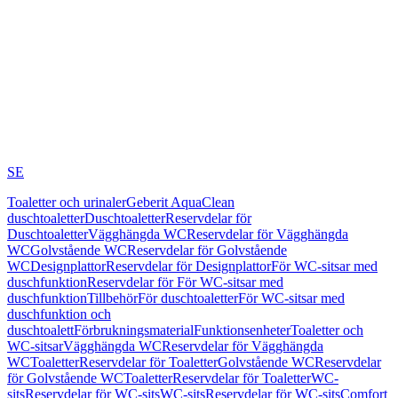
SE
Toaletter och urinaler
Geberit AquaClean
duschtoaletter
Duschtoaletter
Reservdelar för
Duschtoaletter
Vägghängda WC
Reservdelar för Vägghängda
WC
Golvstående WC
Reservdelar för Golvstående
WC
Designplattor
Reservdelar för Designplattor
För WC-sitsar med
duschfunktion
Reservdelar för För WC-sitsar med
duschfunktion
Tillbehör
För duschtoaletter
För WC-sitsar med
duschfunktion och
duschtoalett
Förbrukningsmaterial
Funktionsenheter
Toaletter och
WC-sitsar
Vägghängda WC
Reservdelar för Vägghängda
WC
Toaletter
Reservdelar för Toaletter
Golvstående WC
Reservdelar
för Golvstående WC
Toaletter
Reservdelar för Toaletter
WC-
sits
Reservdelar för WC-sits
WC-sits
Reservdelar för WC-sits
Comfort