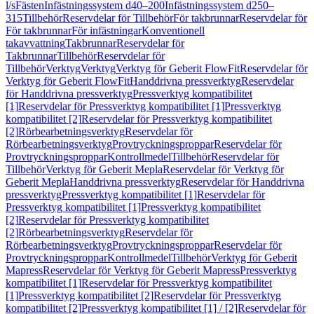
l/s
Fästen
Infästningssystem d40–200
Infästningssystem d250–
315
Tillbehör
Reservdelar för Tillbehör
För takbrunnar
Reservdelar för
För takbrunnar
För infästningar
Konventionell
takavvattning
Takbrunnar
Reservdelar för
Takbrunnar
Tillbehör
Reservdelar för
Tillbehör
Verktyg
Verktyg
Verktyg för Geberit FlowFit
Reservdelar för
Verktyg för Geberit FlowFit
Handdrivna pressverktyg
Reservdelar
för Handdrivna pressverktyg
Pressverktyg kompatibilitet
[1]
Reservdelar för Pressverktyg kompatibilitet [1]
Pressverktyg
kompatibilitet [2]
Reservdelar för Pressverktyg kompatibilitet
[2]
Rörbearbetningsverktyg
Reservdelar för
Rörbearbetningsverktyg
Provtryckningsproppar
Reservdelar för
Provtryckningsproppar
Kontrollmedel
Tillbehör
Reservdelar för
Tillbehör
Verktyg för Geberit Mepla
Reservdelar för Verktyg för
Geberit Mepla
Handdrivna pressverktyg
Reservdelar för Handdrivna
pressverktyg
Pressverktyg kompatibilitet [1]
Reservdelar för
Pressverktyg kompatibilitet [1]
Pressverktyg kompatibilitet
[2]
Reservdelar för Pressverktyg kompatibilitet
[2]
Rörbearbetningsverktyg
Reservdelar för
Rörbearbetningsverktyg
Provtryckningsproppar
Reservdelar för
Provtryckningsproppar
Kontrollmedel
Tillbehör
Verktyg för Geberit
Mapress
Reservdelar för Verktyg för Geberit Mapress
Pressverktyg
kompatibilitet [1]
Reservdelar för Pressverktyg kompatibilitet
[1]
Pressverktyg kompatibilitet [2]
Reservdelar för Pressverktyg
kompatibilitet [2]
Pressverktyg kompatibilitet [1] / [2]
Reservdelar för