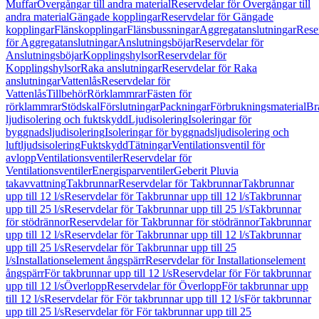
Muffar
Övergångar till andra material
Reservdelar för Övergångar till
andra material
Gängade kopplingar
Reservdelar för Gängade
kopplingar
Flänskopplingar
Flänsbussningar
Aggregatanslutningar
Rese
för Aggregatanslutningar
Anslutningsböjar
Reservdelar för
Anslutningsböjar
Kopplingshylsor
Reservdelar för
Kopplingshylsor
Raka anslutningar
Reservdelar för Raka
anslutningar
Vattenlås
Reservdelar för
Vattenlås
Tillbehör
Rörklammrar
Fästen för
rörklammrar
Stödskal
Förslutningar
Packningar
Förbrukningsmaterial
Br
ljudisolering och fuktskydd
Ljudisolering
Isoleringar för
byggnadsljudisolering
Isoleringar för byggnadsljudisolering och
luftljudsisolering
Fuktskydd
Tätningar
Ventilationsventil för
avlopp
Ventilationsventiler
Reservdelar för
Ventilationsventiler
Energisparventiler
Geberit Pluvia
takavvattning
Takbrunnar
Reservdelar för Takbrunnar
Takbrunnar
upp till 12 l/s
Reservdelar för Takbrunnar upp till 12 l/s
Takbrunnar
upp till 25 l/s
Reservdelar för Takbrunnar upp till 25 l/s
Takbrunnar
för stödrännor
Reservdelar för Takbrunnar för stödrännor
Takbrunnar
upp till 12 l/s
Reservdelar för Takbrunnar upp till 12 l/s
Takbrunnar
upp till 25 l/s
Reservdelar för Takbrunnar upp till 25
l/s
Installationselement ångspärr
Reservdelar för Installationselement
ångspärr
För takbrunnar upp till 12 l/s
Reservdelar för För takbrunnar
upp till 12 l/s
Överlopp
Reservdelar för Överlopp
För takbrunnar upp
till 12 l/s
Reservdelar för För takbrunnar upp till 12 l/s
För takbrunnar
upp till 25 l/s
Reservdelar för För takbrunnar upp till 25