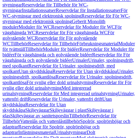
styrningar
Reservdelar för Tillbehör för WC-
styrningar
Installationssatser
Reservdelar för Installationssatser
För
WC-styrningar med elektronisk spolning
Reservdelar för För WC-
styrningar med elektronisk spolning
Geberit Monolith
moduler
Moduler för WC
Reservdelar för Moduler för WC
För
vägghängda WC
Reservdelar för För vägghängda WC
För
golvstående WC
Reservdelar för För golvstående
WC
Tillbehör
Reservdelar för Tillbehör
Förbrukningsmaterial
Moduler
för tvättställ
Tillbehör
Moduler för bidéer
Reservdelar för Moduler för
bidéer
För vägghängda och golvstående bidéer
Reservdelar för För
vägghängda och golvstående bidéer
Urinaler
Urinaler, spolningsdrift,
med spolkant
Reservdelar för Urinaler, spolningsdrift, med
spolkant
Utan skyddskåpa
Reservdelar för Utan skyddskåpa
Urinaler,
spolningsdrift, spolkantlösa
Reservdelar för Urinaler, spolningsdrift,
spolkantlösa
För synlig eller dold urinalstyrning
Reservdelar för För
synlig eller dold urinalstyrning
Med integrerad
urinalstyrning
Reservdelar för Med integrerad urinalstyrning
Urinaler,
vattenfri drift
Reservdelar för Urinaler, vattenfri drift
Utan
skyddskåpa
Reservdelar för Utan
skyddskåpa
Skiljeväggar
Skiljeväggar i plast
Skiljeväggar i
glas
Skiljeväggar av sanitetsporslin
Tillbehör
Reservdelar för
Tillbehör
Vattenlås och vattenlåstillbehör
Spolrör, spolrörsböjar och
adaptrar
Reservdelar för Spolrör, spolrörsböjar och
adaptrar
Infästningsmaterial
Urinalstyrningar
Dolt
montage
Reservdelar för Dolt montage
Med elektronisk spolning,