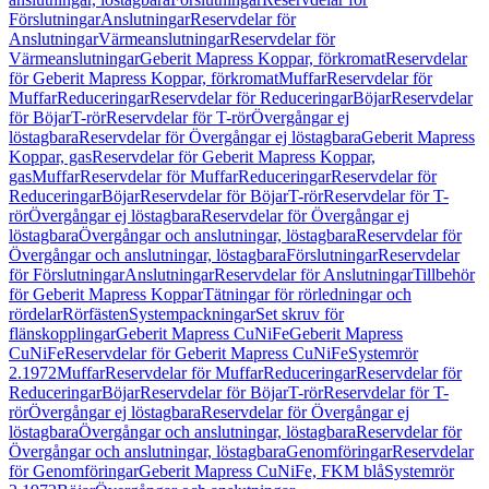
Förslutningar
Anslutningar
Reservdelar för
Anslutningar
Värmeanslutningar
Reservdelar för
Värmeanslutningar
Geberit Mapress Koppar, förkromat
Reservdelar
för Geberit Mapress Koppar, förkromat
Muffar
Reservdelar för
Muffar
Reduceringar
Reservdelar för Reduceringar
Böjar
Reservdelar
för Böjar
T-rör
Reservdelar för T-rör
Övergångar ej
löstagbara
Reservdelar för Övergångar ej löstagbara
Geberit Mapress
Koppar, gas
Reservdelar för Geberit Mapress Koppar,
gas
Muffar
Reservdelar för Muffar
Reduceringar
Reservdelar för
Reduceringar
Böjar
Reservdelar för Böjar
T-rör
Reservdelar för T-
rör
Övergångar ej löstagbara
Reservdelar för Övergångar ej
löstagbara
Övergångar och anslutningar, löstagbara
Reservdelar för
Övergångar och anslutningar, löstagbara
Förslutningar
Reservdelar
för Förslutningar
Anslutningar
Reservdelar för Anslutningar
Tillbehör
för Geberit Mapress Koppar
Tätningar för rörledningar och
rördelar
Rörfästen
Systempackningar
Set skruv för
flänskopplingar
Geberit Mapress CuNiFe
Geberit Mapress
CuNiFe
Reservdelar för Geberit Mapress CuNiFe
Systemrör
2.1972
Muffar
Reservdelar för Muffar
Reduceringar
Reservdelar för
Reduceringar
Böjar
Reservdelar för Böjar
T-rör
Reservdelar för T-
rör
Övergångar ej löstagbara
Reservdelar för Övergångar ej
löstagbara
Övergångar och anslutningar, löstagbara
Reservdelar för
Övergångar och anslutningar, löstagbara
Genomföringar
Reservdelar
för Genomföringar
Geberit Mapress CuNiFe, FKM blå
Systemrör