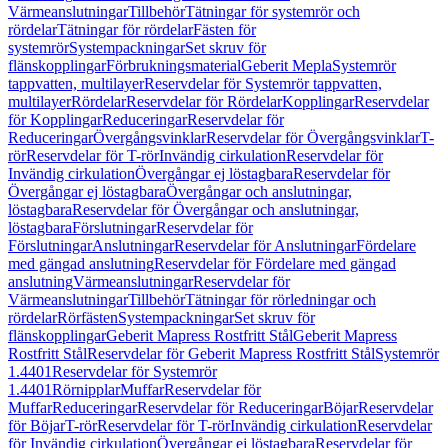
Värmeanslutningar
Tillbehör
Tätningar för systemrör och
rördelar
Tätningar för rördelar
Fästen för
systemrör
Systempackningar
Set skruv för
flänskopplingar
Förbrukningsmaterial
Geberit Mepla
Systemrör
tappvatten, multilayer
Reservdelar för Systemrör tappvatten,
multilayer
Rördelar
Reservdelar för Rördelar
Kopplingar
Reservdelar
för Kopplingar
Reduceringar
Reservdelar för
Reduceringar
Övergångsvinklar
Reservdelar för Övergångsvinklar
T-
rör
Reservdelar för T-rör
Invändig cirkulation
Reservdelar för
Invändig cirkulation
Övergångar ej löstagbara
Reservdelar för
Övergångar ej löstagbara
Övergångar och anslutningar,
löstagbara
Reservdelar för Övergångar och anslutningar,
löstagbara
Förslutningar
Reservdelar för
Förslutningar
Anslutningar
Reservdelar för Anslutningar
Fördelare
med gängad anslutning
Reservdelar för Fördelare med gängad
anslutning
Värmeanslutningar
Reservdelar för
Värmeanslutningar
Tillbehör
Tätningar för rörledningar och
rördelar
Rörfästen
Systempackningar
Set skruv för
flänskopplingar
Geberit Mapress Rostfritt Stål
Geberit Mapress
Rostfritt Stål
Reservdelar för Geberit Mapress Rostfritt Stål
Systemrör
1.4401
Reservdelar för Systemrör
1.4401
Rörnipplar
Muffar
Reservdelar för
Muffar
Reduceringar
Reservdelar för Reduceringar
Böjar
Reservdelar
för Böjar
T-rör
Reservdelar för T-rör
Invändig cirkulation
Reservdelar
för Invändig cirkulation
Övergångar ej löstagbara
Reservdelar för