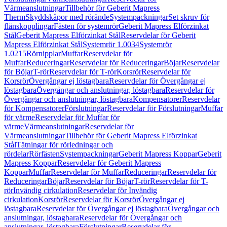
Värmeanslutningar
Tillbehör för Geberit Mapress
Therm
Skyddskåpor med rörände
Systempackningar
Set skruv för
flänskopplingar
Fästen för systemrör
Geberit Mapress Elförzinkat
Stål
Geberit Mapress Elförzinkat Stål
Reservdelar för Geberit
Mapress Elförzinkat Stål
Systemrör 1.0034
Systemrör
1.0215
Rörnipplar
Muffar
Reservdelar för
Muffar
Reduceringar
Reservdelar för Reduceringar
Böjar
Reservdelar
för Böjar
T-rör
Reservdelar för T-rör
Korsrör
Reservdelar för
Korsrör
Övergångar ej löstagbara
Reservdelar för Övergångar ej
löstagbara
Övergångar och anslutningar, löstagbara
Reservdelar för
Övergångar och anslutningar, löstagbara
Kompensatorer
Reservdelar
för Kompensatorer
Förslutningar
Reservdelar för Förslutningar
Muffar
för värme
Reservdelar för Muffar för
värme
Värmeanslutningar
Reservdelar för
Värmeanslutningar
Tillbehör för Geberit Mapress Elförzinkat
Stål
Tätningar för rörledningar och
rördelar
Rörfästen
Systempackningar
Geberit Mapress Koppar
Geberit
Mapress Koppar
Reservdelar för Geberit Mapress
Koppar
Muffar
Reservdelar för Muffar
Reduceringar
Reservdelar för
Reduceringar
Böjar
Reservdelar för Böjar
T-rör
Reservdelar för T-
rör
Invändig cirkulation
Reservdelar för Invändig
cirkulation
Korsrör
Reservdelar för Korsrör
Övergångar ej
löstagbara
Reservdelar för Övergångar ej löstagbara
Övergångar och
anslutningar, löstagbara
Reservdelar för Övergångar och
anslutningar, löstagbara
Förslutningar
Reservdelar för