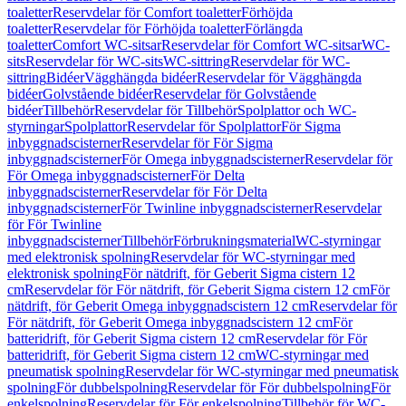
toaletter
Reservdelar för Comfort toaletter
Förhöjda
toaletter
Reservdelar för Förhöjda toaletter
Förlängda
toaletter
Comfort WC-sitsar
Reservdelar för Comfort WC-sitsar
WC-
sits
Reservdelar för WC-sits
WC-sittring
Reservdelar för WC-
sittring
Bidéer
Vägghängda bidéer
Reservdelar för Vägghängda
bidéer
Golvstående bidéer
Reservdelar för Golvstående
bidéer
Tillbehör
Reservdelar för Tillbehör
Spolplattor och WC-
styrningar
Spolplattor
Reservdelar för Spolplattor
För Sigma
inbyggnadscisterner
Reservdelar för För Sigma
inbyggnadscisterner
För Omega inbyggnadscisterner
Reservdelar för
För Omega inbyggnadscisterner
För Delta
inbyggnadscisterner
Reservdelar för För Delta
inbyggnadscisterner
För Twinline inbyggnadscisterner
Reservdelar
för För Twinline
inbyggnadscisterner
Tillbehör
Förbrukningsmaterial
WC-styrningar
med elektronisk spolning
Reservdelar för WC-styrningar med
elektronisk spolning
För nätdrift, för Geberit Sigma cistern 12
cm
Reservdelar för För nätdrift, för Geberit Sigma cistern 12 cm
För
nätdrift, för Geberit Omega inbyggnadscistern 12 cm
Reservdelar för
För nätdrift, för Geberit Omega inbyggnadscistern 12 cm
För
batteridrift, för Geberit Sigma cistern 12 cm
Reservdelar för För
batteridrift, för Geberit Sigma cistern 12 cm
WC-styrningar med
pneumatisk spolning
Reservdelar för WC-styrningar med pneumatisk
spolning
För dubbelspolning
Reservdelar för För dubbelspolning
För
enkelspolning
Reservdelar för För enkelspolning
Tillbehör för WC-