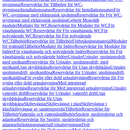
styrningar
Reservdelar för Tillbehör för WC-
styrningar
Installationssatser
Reservdelar för Installationssatser
För
WC-styrningar med elektronisk spolning
Reservdelar för För WC-
styrningar med elektronisk spolning
Geberit Monolith
moduler
Moduler för WC
Reservdelar för Moduler för WC
För
vägghängda WC
Reservdelar för För vägghängda WC
För
golvstående WC
Reservdelar för För golvstående
WC
Tillbehör
Reservdelar för Tillbehör
Förbrukningsmaterial
Moduler
för tvättställ
Tillbehör
Moduler för bidéer
Reservdelar för Moduler för
bidéer
För vägghängda och golvstående bidéer
Reservdelar för För
vägghängda och golvstående bidéer
Urinaler
Urinaler, spolningsdrift,
med spolkant
Reservdelar för Urinaler, spolningsdrift, med
spolkant
Utan skyddskåpa
Reservdelar för Utan skyddskåpa
Urinaler,
spolningsdrift, spolkantlösa
Reservdelar för Urinaler, spolningsdrift,
spolkantlösa
För synlig eller dold urinalstyrning
Reservdelar för För
synlig eller dold urinalstyrning
Med integrerad
urinalstyrning
Reservdelar för Med integrerad urinalstyrning
Urinaler,
vattenfri drift
Reservdelar för Urinaler, vattenfri drift
Utan
skyddskåpa
Reservdelar för Utan
skyddskåpa
Skiljeväggar
Skiljeväggar i plast
Skiljeväggar i
glas
Skiljeväggar av sanitetsporslin
Tillbehör
Reservdelar för
Tillbehör
Vattenlås och vattenlåstillbehör
Spolrör, spolrörsböjar och
adaptrar
Reservdelar för Spolrör, spolrörsböjar och
adaptrar
Infästningsmaterial
Urinalstyrningar
Dolt
montage
Reservdelar för Dolt montage
Med elektronisk spolning,