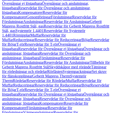
Övergångar ej löstagbara
Övergångar och anslutningar,
löstagbara
Reservdelar för Övergångar och anslutningar,
löstagbara
Kompensatorer
Reservdelar för
Kompensatorer
Genomföringar
Förslutningar
Reservdelar för
Förslutningar
Anslutningar
Reservdelar för Anslutningar
Geberit
Mapress Rostfritt Stål, gas
Reservdelar för Geberit Mapress Rostfritt
Stål, gas
Systemrör 1.4401
Reservdelar för Systemrör
1.4401
Rörnipplar
Muffar
Reservdelar för
Muffar
Reduceringar
Reservdelar för Reduceringar
Böjar
Reservdelar
för Böjar
T-rör
Reservdelar för T-rör
Övergångar ej
löstagbara
Reservdelar för Övergångar ej löstagbara
Övergångar och
anslutningar, löstagbara
Reservdelar för Övergångar och
anslutningar, löstagbara
Förslutningar
Reservdelar för
Förslutningar
Anslutningar
Reservdelar för Anslutningar
Tillbehör för
Geberit Mapress Rostfritt Stål
Skyddskåpor med rörände
Tätningar
för rörledningar och rördelar
Rörfästen
Systempackningar
Set skruv
för flänskopplingar
Geberit Mapress Therm
Systemrör
Therm
Rördelar
Reservdelar för Rördelar
Muffar
Reservdelar för
Muffar
Reduceringar
Reservdelar för Reduceringar
Böjar
Reservdelar
för Böjar
T-rör
Reservdelar för T-rör
Övergångar ej
löstagbara
Reservdelar för Övergångar ej löstagbara
Övergångar och
anslutningar, löstagbara
Reservdelar för Övergångar och
anslutningar, löstagbara
Kompensatorer
Reservdelar för
Kompensatorer
Förslutningar
Reservdelar för
Förslutningar
Värmeanslutningar
Reservdelar för