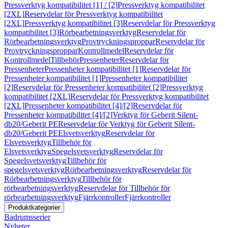
Pressverktyg kompatibilitet [1] / [2]
Pressverktyg kompatibilitet
[2XL]
Reservdelar för Pressverktyg kompatibilitet
[2XL]
Pressverktyg kompatibilitet [3]
Reservdelar för Pressverktyg
kompatibilitet [3]
Rörbearbetningsverktyg
Reservdelar för
Rörbearbetningsverktyg
Provtryckningsproppar
Reservdelar för
Provtryckningsproppar
Kontrollmedel
Reservdelar för
Kontrollmedel
Tillbehör
Pressenheter
Reservdelar för
Pressenheter
Pressenheter kompatibilitet [1]
Reservdelar för
Pressenheter kompatibilitet [1]
Pressenheter kompatibilitet
[2]
Reservdelar för Pressenheter kompatibilitet [2]
Pressverktyg
kompatibilitet [2XL]
Reservdelar för Pressverktyg kompatibilitet
[2XL]
Pressenheter kompatibilitet [4]/[2]
Reservdelar för
Pressenheter kompatibilitet [4]/[2]
Verktyg för Geberit Silent-
db20/Geberit PE
Reservdelar för Verktyg för Geberit Silent-
db20/Geberit PE
Elsvetsverktyg
Reservdelar för
Elsvetsverktyg
Tillbehör för
Elsvetsverktyg
Spegelsvetsverktyg
Reservdelar för
Spegelsvetsverktyg
Tillbehör för
spegelsvetsverktyg
Rörbearbetningsverktyg
Reservdelar för
Rörbearbetningsverktyg
Tillbehör för
rörbearbetningsverktyg
Reservdelar för Tillbehör för
rörbearbetningsverktyg
Fjärrkontroller
Fjärrkontroller
Produktkategorier
Badrumsserier
Nyheter