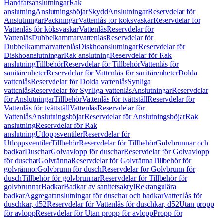
Handfatsanslutningar
Rak
anslutning
Anslutningsböjar
Skydd
Anslutningar
Reservdelar för
Anslutningar
Packningar
Vattenlås för köksvaskar
Reservdelar för
Vattenlås för köksvaskar
Vattenlås
Reservdelar för
Vattenlås
Dubbelkammarvattenlås
Reservdelar för
Dubbelkammarvattenlås
Diskhoanslutningar
Reservdelar för
Diskhoanslutningar
Rak anslutning
Reservdelar för Rak
anslutning
Tillbehör
Reservdelar för Tillbehör
Vattenlås för
sanitärenheter
Reservdelar för Vattenlås för sanitärenheter
Dolda
vattenlås
Reservdelar för Dolda vattenlås
Synliga
vattenlås
Reservdelar för Synliga vattenlås
Anslutningar
Reservdelar
för Anslutningar
Tillbehör
Vattenlås för tvättställ
Reservdelar för
Vattenlås för tvättställ
Vattenlås
Reservdelar för
Vattenlås
Anslutningsböjar
Reservdelar för Anslutningsböjar
Rak
anslutning
Reservdelar för Rak
anslutning
Utloppsventiler
Reservdelar för
Utloppsventiler
Tillbehör
Reservdelar för Tillbehör
Golvbrunnar och
badkar
Duschar
Golvavlopp för duschar
Reservdelar för Golvavlopp
för duschar
Golvränna
Reservdelar för Golvränna
Tillbehör för
golvrännor
Golvbrunn för dusch
Reservdelar för Golvbrunn för
dusch
Tillbehör för golvbrunnar
Reservdelar för Tillbehör för
golvbrunnar
Badkar
Badkar av sanitetsakryl
Rektangulära
badkar
Aggregatanslutningar för duschar och badkar
Vattenlås för
duschkar, d52
Reservdelar för Vattenlås för duschkar, d52
Utan propp
för avlopp
Reservdelar för Utan propp för avlopp
Propp för