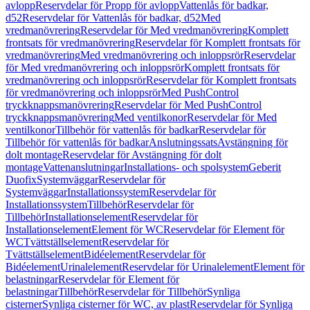
avlopp
Reservdelar för Propp för avlopp
Vattenlås för badkar,
d52
Reservdelar för Vattenlås för badkar, d52
Med
vredmanövrering
Reservdelar för Med vredmanövrering
Komplett
frontsats för vredmanövrering
Reservdelar för Komplett frontsats för
vredmanövrering
Med vredmanövrering och inloppsrör
Reservdelar
för Med vredmanövrering och inloppsrör
Komplett frontsats för
vredmanövrering och inloppsrör
Reservdelar för Komplett frontsats
för vredmanövrering och inloppsrör
Med PushControl
tryckknappsmanövrering
Reservdelar för Med PushControl
tryckknappsmanövrering
Med ventilkonor
Reservdelar för Med
ventilkonor
Tillbehör för vattenlås för badkar
Reservdelar för
Tillbehör för vattenlås för badkar
Anslutningssats
Avstängning för
dolt montage
Reservdelar för Avstängning för dolt
montage
Vattenanslutningar
Installations- och spolsystem
Geberit
Duofix
Systemväggar
Reservdelar för
Systemväggar
Installationssystem
Reservdelar för
Installationssystem
Tillbehör
Reservdelar för
Tillbehör
Installationselement
Reservdelar för
Installationselement
Element för WC
Reservdelar för Element för
WC
Tvättställselement
Reservdelar för
Tvättställselement
Bidéelement
Reservdelar för
Bidéelement
Urinalelement
Reservdelar för Urinalelement
Element för
belastningar
Reservdelar för Element för
belastningar
Tillbehör
Reservdelar för Tillbehör
Synliga
cisterner
Synliga cisterner för WC, av plast
Reservdelar för Synliga