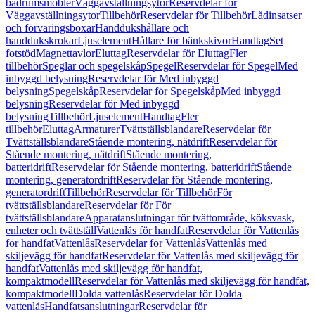
badrumsmöbler
Väggavställningsytor
Reservdelar för
Väggavställningsytor
Tillbehör
Reservdelar för Tillbehör
Lådinsatser
och förvaringsboxar
Handdukshållare och
handdukskrokar
Ljuselement
Hållare för bänkskivor
Handtag
Set
fotstöd
Magnettavlor
Eluttag
Reservdelar för Eluttag
Fler
tillbehör
Speglar och spegelskåp
Spegel
Reservdelar för Spegel
Med
inbyggd belysning
Reservdelar för Med inbyggd
belysning
Spegelskåp
Reservdelar för Spegelskåp
Med inbyggd
belysning
Reservdelar för Med inbyggd
belysning
Tillbehör
Ljuselement
Handtag
Fler
tillbehör
Eluttag
Armaturer
Tvättställsblandare
Reservdelar för
Tvättställsblandare
Stående montering, nätdrift
Reservdelar för
Stående montering, nätdrift
Stående montering,
batteridrift
Reservdelar för Stående montering, batteridrift
Stående
montering, generatordrift
Reservdelar för Stående montering,
generatordrift
Tillbehör
Reservdelar för Tillbehör
För
tvättställsblandare
Reservdelar för För
tvättställsblandare
Apparatanslutningar för tvättområde, köksvask,
enheter och tvättställ
Vattenlås för handfat
Reservdelar för Vattenlås
för handfat
Vattenlås
Reservdelar för Vattenlås
Vattenlås med
skiljevägg för handfat
Reservdelar för Vattenlås med skiljevägg för
handfat
Vattenlås med skiljevägg för handfat,
kompaktmodell
Reservdelar för Vattenlås med skiljevägg för handfat,
kompaktmodell
Dolda vattenlås
Reservdelar för Dolda
vattenlås
Handfatsanslutningar
Reservdelar för