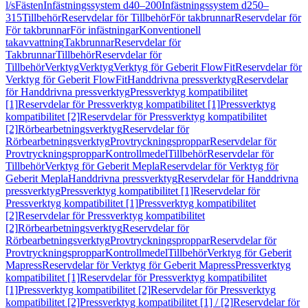
l/s
Fästen
Infästningssystem d40–200
Infästningssystem d250–
315
Tillbehör
Reservdelar för Tillbehör
För takbrunnar
Reservdelar för
För takbrunnar
För infästningar
Konventionell
takavvattning
Takbrunnar
Reservdelar för
Takbrunnar
Tillbehör
Reservdelar för
Tillbehör
Verktyg
Verktyg
Verktyg för Geberit FlowFit
Reservdelar för
Verktyg för Geberit FlowFit
Handdrivna pressverktyg
Reservdelar
för Handdrivna pressverktyg
Pressverktyg kompatibilitet
[1]
Reservdelar för Pressverktyg kompatibilitet [1]
Pressverktyg
kompatibilitet [2]
Reservdelar för Pressverktyg kompatibilitet
[2]
Rörbearbetningsverktyg
Reservdelar för
Rörbearbetningsverktyg
Provtryckningsproppar
Reservdelar för
Provtryckningsproppar
Kontrollmedel
Tillbehör
Reservdelar för
Tillbehör
Verktyg för Geberit Mepla
Reservdelar för Verktyg för
Geberit Mepla
Handdrivna pressverktyg
Reservdelar för Handdrivna
pressverktyg
Pressverktyg kompatibilitet [1]
Reservdelar för
Pressverktyg kompatibilitet [1]
Pressverktyg kompatibilitet
[2]
Reservdelar för Pressverktyg kompatibilitet
[2]
Rörbearbetningsverktyg
Reservdelar för
Rörbearbetningsverktyg
Provtryckningsproppar
Reservdelar för
Provtryckningsproppar
Kontrollmedel
Tillbehör
Verktyg för Geberit
Mapress
Reservdelar för Verktyg för Geberit Mapress
Pressverktyg
kompatibilitet [1]
Reservdelar för Pressverktyg kompatibilitet
[1]
Pressverktyg kompatibilitet [2]
Reservdelar för Pressverktyg
kompatibilitet [2]
Pressverktyg kompatibilitet [1] / [2]
Reservdelar för