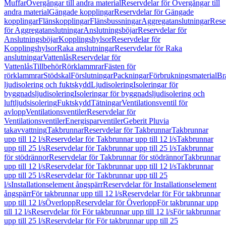
Muffar
Övergångar till andra material
Reservdelar för Övergångar till
andra material
Gängade kopplingar
Reservdelar för Gängade
kopplingar
Flänskopplingar
Flänsbussningar
Aggregatanslutningar
Rese
för Aggregatanslutningar
Anslutningsböjar
Reservdelar för
Anslutningsböjar
Kopplingshylsor
Reservdelar för
Kopplingshylsor
Raka anslutningar
Reservdelar för Raka
anslutningar
Vattenlås
Reservdelar för
Vattenlås
Tillbehör
Rörklammrar
Fästen för
rörklammrar
Stödskal
Förslutningar
Packningar
Förbrukningsmaterial
Br
ljudisolering och fuktskydd
Ljudisolering
Isoleringar för
byggnadsljudisolering
Isoleringar för byggnadsljudisolering och
luftljudsisolering
Fuktskydd
Tätningar
Ventilationsventil för
avlopp
Ventilationsventiler
Reservdelar för
Ventilationsventiler
Energisparventiler
Geberit Pluvia
takavvattning
Takbrunnar
Reservdelar för Takbrunnar
Takbrunnar
upp till 12 l/s
Reservdelar för Takbrunnar upp till 12 l/s
Takbrunnar
upp till 25 l/s
Reservdelar för Takbrunnar upp till 25 l/s
Takbrunnar
för stödrännor
Reservdelar för Takbrunnar för stödrännor
Takbrunnar
upp till 12 l/s
Reservdelar för Takbrunnar upp till 12 l/s
Takbrunnar
upp till 25 l/s
Reservdelar för Takbrunnar upp till 25
l/s
Installationselement ångspärr
Reservdelar för Installationselement
ångspärr
För takbrunnar upp till 12 l/s
Reservdelar för För takbrunnar
upp till 12 l/s
Överlopp
Reservdelar för Överlopp
För takbrunnar upp
till 12 l/s
Reservdelar för För takbrunnar upp till 12 l/s
För takbrunnar
upp till 25 l/s
Reservdelar för För takbrunnar upp till 25