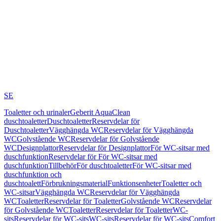
SE
Toaletter och urinaler
Geberit AquaClean
duschtoaletter
Duschtoaletter
Reservdelar för
Duschtoaletter
Vägghängda WC
Reservdelar för Vägghängda
WC
Golvstående WC
Reservdelar för Golvstående
WC
Designplattor
Reservdelar för Designplattor
För WC-sitsar med
duschfunktion
Reservdelar för För WC-sitsar med
duschfunktion
Tillbehör
För duschtoaletter
För WC-sitsar med
duschfunktion och
duschtoalett
Förbrukningsmaterial
Funktionsenheter
Toaletter och
WC-sitsar
Vägghängda WC
Reservdelar för Vägghängda
WC
Toaletter
Reservdelar för Toaletter
Golvstående WC
Reservdelar
för Golvstående WC
Toaletter
Reservdelar för Toaletter
WC-
sits
Reservdelar för WC-sits
WC-sits
Reservdelar för WC-sits
Comfort