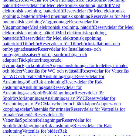
nätdrift
Reservdelar för Med elektronisk spolning, nätdrift
Med
elektronisk spolning, batteridrift
Reservdelar för Med elektronisk
spolning, batteridrift
Med pneumatisk spolning
Reservdelar för Med
pneumatisk spolning
Väggmontage
Reservdelar för
Väggmontage
Med elektronisk spolning, nätdrift
Reservdelar för Med
elektronisk spolning, nätdrift
Med elektronisk spolning,
batteridrift
Reservdelar för Med elektronisk spolning,
batteridrift
Tillbehör
Reservdelar för Tillbehör
Installations- och
ombyggnadssatser
Reservdelar för Installations- och
ombyggnadssatser
Spolrör, spolrörsböjar och
adaptrar
Täckplattor
Integrerade
styrningar
Fjärrkontroller
Apparatanslutningar för toaletter, urinaler
och bidéer
Vattenlås för WC och tvättställ
Reservdelar för Vattenlås
för WC och tvättställ
Anslutningsböjar
Reservdelar för
Anslutningsböjar
Rak anslutning
Reservdelar för Rak
anslutning
Anslutningssats
Reservdelar för
Anslutningssats
Spolrörsförlängningar
Reservdelar för
Spolrörsförlängningar
Anslutningar av PVC
Reservdelar för
Anslutningar av PVC
Manschetter och täckkåpor
Adapter- och
kopplingsdelar
Vattenlås för urinaler
Reservdelar för Vattenlås för
urinaler
Vattenlås
Reservdelar för
Vattenlås
Spolrörsförlängningar
Reservdelar för
Spolrörsförlängningar
Rak anslutning
Reservdelar för Rak
anslutning
Vattenlås för bidéer
Rak