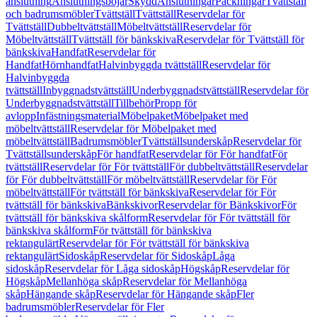
anslutning
Anslutningsböjar
Skydd
Anslutningar
Packningar
Tvättställ
och badrumsmöbler
Tvättställ
Tvättställ
Reservdelar för
Tvättställ
Dubbeltvättställ
Möbeltvättställ
Reservdelar för
Möbeltvättställ
Tvättställ för bänkskiva
Reservdelar för Tvättställ för
bänkskiva
Handfat
Reservdelar för
Handfat
Hörnhandfat
Halvinbyggda tvättställ
Reservdelar för
Halvinbyggda
tvättställ
Inbyggnadstvättställ
Underbyggnadstvättställ
Reservdelar för
Underbyggnadstvättställ
Tillbehör
Propp för
avlopp
Infästningsmaterial
Möbelpaket
Möbelpaket med
möbeltvättställ
Reservdelar för Möbelpaket med
möbeltvättställ
Badrumsmöbler
Tvättställsunderskåp
Reservdelar för
Tvättställsunderskåp
För handfat
Reservdelar för För handfat
För
tvättställ
Reservdelar för För tvättställ
För dubbeltvättställ
Reservdelar
för För dubbeltvättställ
För möbeltvättställ
Reservdelar för För
möbeltvättställ
För tvättställ för bänkskiva
Reservdelar för För
tvättställ för bänkskiva
Bänkskivor
Reservdelar för Bänkskivor
För
tvättställ för bänkskiva skålform
Reservdelar för För tvättställ för
bänkskiva skålform
För tvättställ för bänkskiva
rektangulärt
Reservdelar för För tvättställ för bänkskiva
rektangulärt
Sidoskåp
Reservdelar för Sidoskåp
Låga
sidoskåp
Reservdelar för Låga sidoskåp
Högskåp
Reservdelar för
Högskåp
Mellanhöga skåp
Reservdelar för Mellanhöga
skåp
Hängande skåp
Reservdelar för Hängande skåp
Fler
badrumsmöbler
Reservdelar för Fler