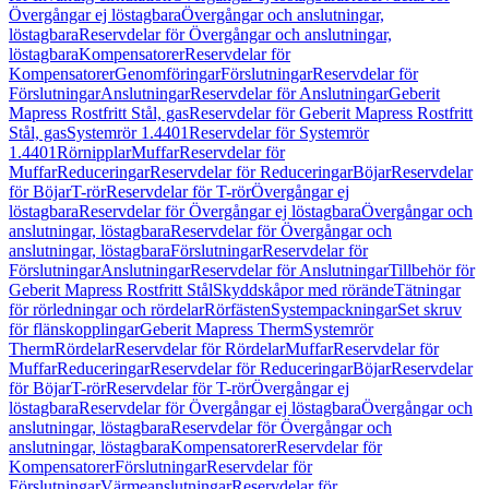
Övergångar ej löstagbara
Övergångar och anslutningar,
löstagbara
Reservdelar för Övergångar och anslutningar,
löstagbara
Kompensatorer
Reservdelar för
Kompensatorer
Genomföringar
Förslutningar
Reservdelar för
Förslutningar
Anslutningar
Reservdelar för Anslutningar
Geberit
Mapress Rostfritt Stål, gas
Reservdelar för Geberit Mapress Rostfritt
Stål, gas
Systemrör 1.4401
Reservdelar för Systemrör
1.4401
Rörnipplar
Muffar
Reservdelar för
Muffar
Reduceringar
Reservdelar för Reduceringar
Böjar
Reservdelar
för Böjar
T-rör
Reservdelar för T-rör
Övergångar ej
löstagbara
Reservdelar för Övergångar ej löstagbara
Övergångar och
anslutningar, löstagbara
Reservdelar för Övergångar och
anslutningar, löstagbara
Förslutningar
Reservdelar för
Förslutningar
Anslutningar
Reservdelar för Anslutningar
Tillbehör för
Geberit Mapress Rostfritt Stål
Skyddskåpor med rörände
Tätningar
för rörledningar och rördelar
Rörfästen
Systempackningar
Set skruv
för flänskopplingar
Geberit Mapress Therm
Systemrör
Therm
Rördelar
Reservdelar för Rördelar
Muffar
Reservdelar för
Muffar
Reduceringar
Reservdelar för Reduceringar
Böjar
Reservdelar
för Böjar
T-rör
Reservdelar för T-rör
Övergångar ej
löstagbara
Reservdelar för Övergångar ej löstagbara
Övergångar och
anslutningar, löstagbara
Reservdelar för Övergångar och
anslutningar, löstagbara
Kompensatorer
Reservdelar för
Kompensatorer
Förslutningar
Reservdelar för
Förslutningar
Värmeanslutningar
Reservdelar för