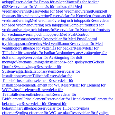
avlopp
Reservdelar för Propp för avlopp
Vattenlås för badkar,
d52
Reservdelar för Vattenlås för badkar, d52
Med
vredmanövrering
Reservdelar för Med vredmanövrering
Komplett
frontsats för vredmanövrering
Reservdelar för Komplett frontsats för
vredmanövrering
Med vredmanövrering och inloppsrör
Reservdelar
för Med vredmanövrering och inloppsrör
Komplett frontsats för
vredmanövrering och inloppsrör
Reservdelar för Komplett frontsats
för vredmanövrering och inloppsrör
Med PushControl
tryckknappsmanövrering
Reservdelar för Med PushControl
tryckknappsmanövrering
Med ventilkonor
Reservdelar för Med
ventilkonor
Tillbehör för vattenlås för badkar
Reservdelar för
Tillbehör för vattenlås för badkar
Anslutningssats
Avstängning för
dolt montage
Reservdelar för Avstängning för dolt
montage
Vattenanslutningar
Installations- och spolsystem
Geberit
Duofix
Systemväggar
Reservdelar för
Systemväggar
Installationssystem
Reservdelar för
Installationssystem
Tillbehör
Reservdelar för
Tillbehör
Installationselement
Reservdelar för
Installationselement
Element för WC
Reservdelar för Element för
WC
Tvättställselement
Reservdelar för
Tvättställselement
Bidéelement
Reservdelar för
Bidéelement
Urinalelement
Reservdelar för Urinalelement
Element för
belastningar
Reservdelar för Element för
belastningar
Tillbehör
Reservdelar för Tillbehör
Synliga
cisterner
Synliga cisterner för WC, av plast
Reservdelar för Synliga