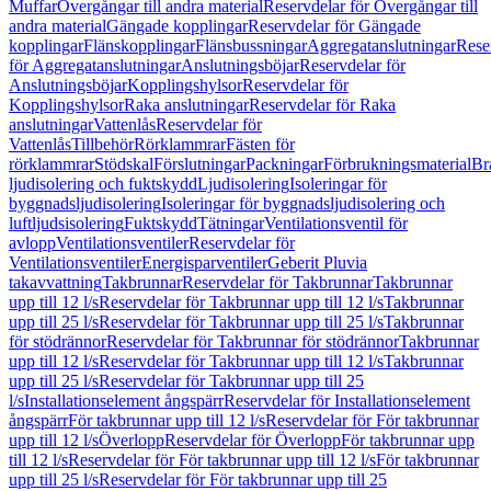
Muffar
Övergångar till andra material
Reservdelar för Övergångar till
andra material
Gängade kopplingar
Reservdelar för Gängade
kopplingar
Flänskopplingar
Flänsbussningar
Aggregatanslutningar
Rese
för Aggregatanslutningar
Anslutningsböjar
Reservdelar för
Anslutningsböjar
Kopplingshylsor
Reservdelar för
Kopplingshylsor
Raka anslutningar
Reservdelar för Raka
anslutningar
Vattenlås
Reservdelar för
Vattenlås
Tillbehör
Rörklammrar
Fästen för
rörklammrar
Stödskal
Förslutningar
Packningar
Förbrukningsmaterial
Br
ljudisolering och fuktskydd
Ljudisolering
Isoleringar för
byggnadsljudisolering
Isoleringar för byggnadsljudisolering och
luftljudsisolering
Fuktskydd
Tätningar
Ventilationsventil för
avlopp
Ventilationsventiler
Reservdelar för
Ventilationsventiler
Energisparventiler
Geberit Pluvia
takavvattning
Takbrunnar
Reservdelar för Takbrunnar
Takbrunnar
upp till 12 l/s
Reservdelar för Takbrunnar upp till 12 l/s
Takbrunnar
upp till 25 l/s
Reservdelar för Takbrunnar upp till 25 l/s
Takbrunnar
för stödrännor
Reservdelar för Takbrunnar för stödrännor
Takbrunnar
upp till 12 l/s
Reservdelar för Takbrunnar upp till 12 l/s
Takbrunnar
upp till 25 l/s
Reservdelar för Takbrunnar upp till 25
l/s
Installationselement ångspärr
Reservdelar för Installationselement
ångspärr
För takbrunnar upp till 12 l/s
Reservdelar för För takbrunnar
upp till 12 l/s
Överlopp
Reservdelar för Överlopp
För takbrunnar upp
till 12 l/s
Reservdelar för För takbrunnar upp till 12 l/s
För takbrunnar
upp till 25 l/s
Reservdelar för För takbrunnar upp till 25