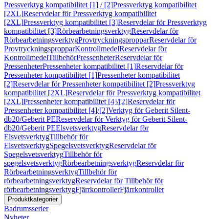
Pressverktyg kompatibilitet [1] / [2]
Pressverktyg kompatibilitet
[2XL]
Reservdelar för Pressverktyg kompatibilitet
[2XL]
Pressverktyg kompatibilitet [3]
Reservdelar för Pressverktyg
kompatibilitet [3]
Rörbearbetningsverktyg
Reservdelar för
Rörbearbetningsverktyg
Provtryckningsproppar
Reservdelar för
Provtryckningsproppar
Kontrollmedel
Reservdelar för
Kontrollmedel
Tillbehör
Pressenheter
Reservdelar för
Pressenheter
Pressenheter kompatibilitet [1]
Reservdelar för
Pressenheter kompatibilitet [1]
Pressenheter kompatibilitet
[2]
Reservdelar för Pressenheter kompatibilitet [2]
Pressverktyg
kompatibilitet [2XL]
Reservdelar för Pressverktyg kompatibilitet
[2XL]
Pressenheter kompatibilitet [4]/[2]
Reservdelar för
Pressenheter kompatibilitet [4]/[2]
Verktyg för Geberit Silent-
db20/Geberit PE
Reservdelar för Verktyg för Geberit Silent-
db20/Geberit PE
Elsvetsverktyg
Reservdelar för
Elsvetsverktyg
Tillbehör för
Elsvetsverktyg
Spegelsvetsverktyg
Reservdelar för
Spegelsvetsverktyg
Tillbehör för
spegelsvetsverktyg
Rörbearbetningsverktyg
Reservdelar för
Rörbearbetningsverktyg
Tillbehör för
rörbearbetningsverktyg
Reservdelar för Tillbehör för
rörbearbetningsverktyg
Fjärrkontroller
Fjärrkontroller
Produktkategorier
Badrumsserier
Nyheter