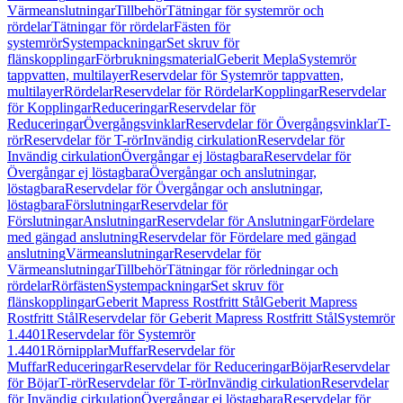
Värmeanslutningar
Tillbehör
Tätningar för systemrör och
rördelar
Tätningar för rördelar
Fästen för
systemrör
Systempackningar
Set skruv för
flänskopplingar
Förbrukningsmaterial
Geberit Mepla
Systemrör
tappvatten, multilayer
Reservdelar för Systemrör tappvatten,
multilayer
Rördelar
Reservdelar för Rördelar
Kopplingar
Reservdelar
för Kopplingar
Reduceringar
Reservdelar för
Reduceringar
Övergångsvinklar
Reservdelar för Övergångsvinklar
T-
rör
Reservdelar för T-rör
Invändig cirkulation
Reservdelar för
Invändig cirkulation
Övergångar ej löstagbara
Reservdelar för
Övergångar ej löstagbara
Övergångar och anslutningar,
löstagbara
Reservdelar för Övergångar och anslutningar,
löstagbara
Förslutningar
Reservdelar för
Förslutningar
Anslutningar
Reservdelar för Anslutningar
Fördelare
med gängad anslutning
Reservdelar för Fördelare med gängad
anslutning
Värmeanslutningar
Reservdelar för
Värmeanslutningar
Tillbehör
Tätningar för rörledningar och
rördelar
Rörfästen
Systempackningar
Set skruv för
flänskopplingar
Geberit Mapress Rostfritt Stål
Geberit Mapress
Rostfritt Stål
Reservdelar för Geberit Mapress Rostfritt Stål
Systemrör
1.4401
Reservdelar för Systemrör
1.4401
Rörnipplar
Muffar
Reservdelar för
Muffar
Reduceringar
Reservdelar för Reduceringar
Böjar
Reservdelar
för Böjar
T-rör
Reservdelar för T-rör
Invändig cirkulation
Reservdelar
för Invändig cirkulation
Övergångar ej löstagbara
Reservdelar för