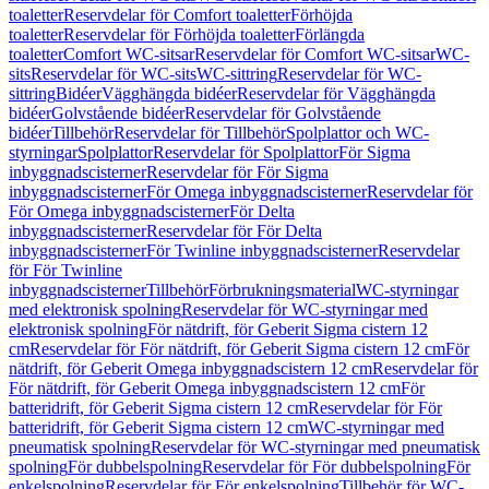
toaletter
Reservdelar för Comfort toaletter
Förhöjda
toaletter
Reservdelar för Förhöjda toaletter
Förlängda
toaletter
Comfort WC-sitsar
Reservdelar för Comfort WC-sitsar
WC-
sits
Reservdelar för WC-sits
WC-sittring
Reservdelar för WC-
sittring
Bidéer
Vägghängda bidéer
Reservdelar för Vägghängda
bidéer
Golvstående bidéer
Reservdelar för Golvstående
bidéer
Tillbehör
Reservdelar för Tillbehör
Spolplattor och WC-
styrningar
Spolplattor
Reservdelar för Spolplattor
För Sigma
inbyggnadscisterner
Reservdelar för För Sigma
inbyggnadscisterner
För Omega inbyggnadscisterner
Reservdelar för
För Omega inbyggnadscisterner
För Delta
inbyggnadscisterner
Reservdelar för För Delta
inbyggnadscisterner
För Twinline inbyggnadscisterner
Reservdelar
för För Twinline
inbyggnadscisterner
Tillbehör
Förbrukningsmaterial
WC-styrningar
med elektronisk spolning
Reservdelar för WC-styrningar med
elektronisk spolning
För nätdrift, för Geberit Sigma cistern 12
cm
Reservdelar för För nätdrift, för Geberit Sigma cistern 12 cm
För
nätdrift, för Geberit Omega inbyggnadscistern 12 cm
Reservdelar för
För nätdrift, för Geberit Omega inbyggnadscistern 12 cm
För
batteridrift, för Geberit Sigma cistern 12 cm
Reservdelar för För
batteridrift, för Geberit Sigma cistern 12 cm
WC-styrningar med
pneumatisk spolning
Reservdelar för WC-styrningar med pneumatisk
spolning
För dubbelspolning
Reservdelar för För dubbelspolning
För
enkelspolning
Reservdelar för För enkelspolning
Tillbehör för WC-