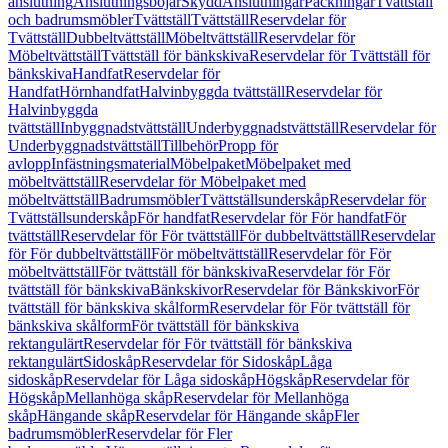
anslutning
Anslutningsböjar
Skydd
Anslutningar
Packningar
Tvättställ
och badrumsmöbler
Tvättställ
Tvättställ
Reservdelar för
Tvättställ
Dubbeltvättställ
Möbeltvättställ
Reservdelar för
Möbeltvättställ
Tvättställ för bänkskiva
Reservdelar för Tvättställ för
bänkskiva
Handfat
Reservdelar för
Handfat
Hörnhandfat
Halvinbyggda tvättställ
Reservdelar för
Halvinbyggda
tvättställ
Inbyggnadstvättställ
Underbyggnadstvättställ
Reservdelar för
Underbyggnadstvättställ
Tillbehör
Propp för
avlopp
Infästningsmaterial
Möbelpaket
Möbelpaket med
möbeltvättställ
Reservdelar för Möbelpaket med
möbeltvättställ
Badrumsmöbler
Tvättställsunderskåp
Reservdelar för
Tvättställsunderskåp
För handfat
Reservdelar för För handfat
För
tvättställ
Reservdelar för För tvättställ
För dubbeltvättställ
Reservdelar
för För dubbeltvättställ
För möbeltvättställ
Reservdelar för För
möbeltvättställ
För tvättställ för bänkskiva
Reservdelar för För
tvättställ för bänkskiva
Bänkskivor
Reservdelar för Bänkskivor
För
tvättställ för bänkskiva skålform
Reservdelar för För tvättställ för
bänkskiva skålform
För tvättställ för bänkskiva
rektangulärt
Reservdelar för För tvättställ för bänkskiva
rektangulärt
Sidoskåp
Reservdelar för Sidoskåp
Låga
sidoskåp
Reservdelar för Låga sidoskåp
Högskåp
Reservdelar för
Högskåp
Mellanhöga skåp
Reservdelar för Mellanhöga
skåp
Hängande skåp
Reservdelar för Hängande skåp
Fler
badrumsmöbler
Reservdelar för Fler