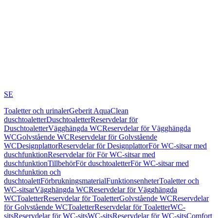
SE
Toaletter och urinaler
Geberit AquaClean
duschtoaletter
Duschtoaletter
Reservdelar för
Duschtoaletter
Vägghängda WC
Reservdelar för Vägghängda
WC
Golvstående WC
Reservdelar för Golvstående
WC
Designplattor
Reservdelar för Designplattor
För WC-sitsar med
duschfunktion
Reservdelar för För WC-sitsar med
duschfunktion
Tillbehör
För duschtoaletter
För WC-sitsar med
duschfunktion och
duschtoalett
Förbrukningsmaterial
Funktionsenheter
Toaletter och
WC-sitsar
Vägghängda WC
Reservdelar för Vägghängda
WC
Toaletter
Reservdelar för Toaletter
Golvstående WC
Reservdelar
för Golvstående WC
Toaletter
Reservdelar för Toaletter
WC-
sits
Reservdelar för WC-sits
WC-sits
Reservdelar för WC-sits
Comfort