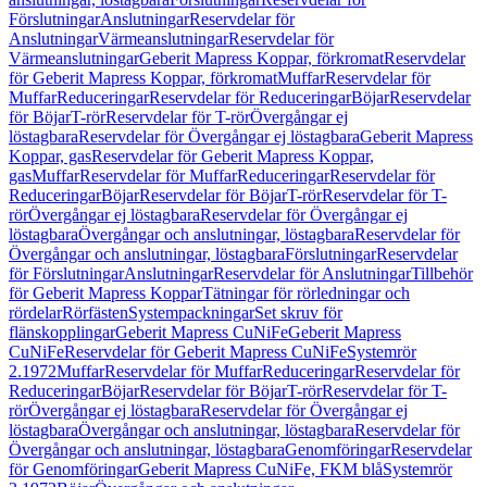
Förslutningar
Anslutningar
Reservdelar för
Anslutningar
Värmeanslutningar
Reservdelar för
Värmeanslutningar
Geberit Mapress Koppar, förkromat
Reservdelar
för Geberit Mapress Koppar, förkromat
Muffar
Reservdelar för
Muffar
Reduceringar
Reservdelar för Reduceringar
Böjar
Reservdelar
för Böjar
T-rör
Reservdelar för T-rör
Övergångar ej
löstagbara
Reservdelar för Övergångar ej löstagbara
Geberit Mapress
Koppar, gas
Reservdelar för Geberit Mapress Koppar,
gas
Muffar
Reservdelar för Muffar
Reduceringar
Reservdelar för
Reduceringar
Böjar
Reservdelar för Böjar
T-rör
Reservdelar för T-
rör
Övergångar ej löstagbara
Reservdelar för Övergångar ej
löstagbara
Övergångar och anslutningar, löstagbara
Reservdelar för
Övergångar och anslutningar, löstagbara
Förslutningar
Reservdelar
för Förslutningar
Anslutningar
Reservdelar för Anslutningar
Tillbehör
för Geberit Mapress Koppar
Tätningar för rörledningar och
rördelar
Rörfästen
Systempackningar
Set skruv för
flänskopplingar
Geberit Mapress CuNiFe
Geberit Mapress
CuNiFe
Reservdelar för Geberit Mapress CuNiFe
Systemrör
2.1972
Muffar
Reservdelar för Muffar
Reduceringar
Reservdelar för
Reduceringar
Böjar
Reservdelar för Böjar
T-rör
Reservdelar för T-
rör
Övergångar ej löstagbara
Reservdelar för Övergångar ej
löstagbara
Övergångar och anslutningar, löstagbara
Reservdelar för
Övergångar och anslutningar, löstagbara
Genomföringar
Reservdelar
för Genomföringar
Geberit Mapress CuNiFe, FKM blå
Systemrör