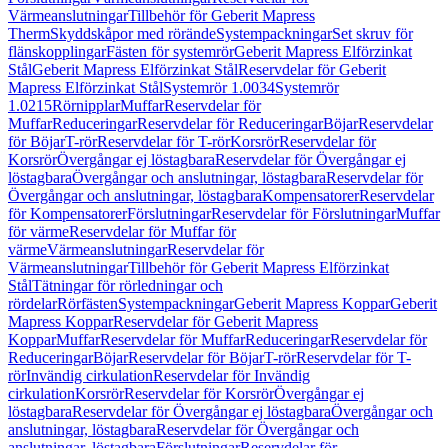
Värmeanslutningar
Tillbehör för Geberit Mapress
Therm
Skyddskåpor med rörände
Systempackningar
Set skruv för
flänskopplingar
Fästen för systemrör
Geberit Mapress Elförzinkat
Stål
Geberit Mapress Elförzinkat Stål
Reservdelar för Geberit
Mapress Elförzinkat Stål
Systemrör 1.0034
Systemrör
1.0215
Rörnipplar
Muffar
Reservdelar för
Muffar
Reduceringar
Reservdelar för Reduceringar
Böjar
Reservdelar
för Böjar
T-rör
Reservdelar för T-rör
Korsrör
Reservdelar för
Korsrör
Övergångar ej löstagbara
Reservdelar för Övergångar ej
löstagbara
Övergångar och anslutningar, löstagbara
Reservdelar för
Övergångar och anslutningar, löstagbara
Kompensatorer
Reservdelar
för Kompensatorer
Förslutningar
Reservdelar för Förslutningar
Muffar
för värme
Reservdelar för Muffar för
värme
Värmeanslutningar
Reservdelar för
Värmeanslutningar
Tillbehör för Geberit Mapress Elförzinkat
Stål
Tätningar för rörledningar och
rördelar
Rörfästen
Systempackningar
Geberit Mapress Koppar
Geberit
Mapress Koppar
Reservdelar för Geberit Mapress
Koppar
Muffar
Reservdelar för Muffar
Reduceringar
Reservdelar för
Reduceringar
Böjar
Reservdelar för Böjar
T-rör
Reservdelar för T-
rör
Invändig cirkulation
Reservdelar för Invändig
cirkulation
Korsrör
Reservdelar för Korsrör
Övergångar ej
löstagbara
Reservdelar för Övergångar ej löstagbara
Övergångar och
anslutningar, löstagbara
Reservdelar för Övergångar och
anslutningar, löstagbara
Förslutningar
Reservdelar för