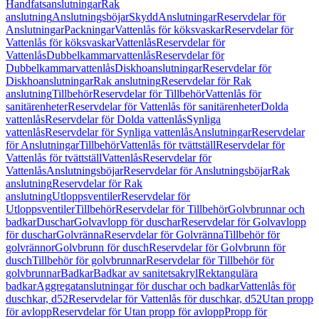
Handfatsanslutningar
Rak
anslutning
Anslutningsböjar
Skydd
Anslutningar
Reservdelar för
Anslutningar
Packningar
Vattenlås för köksvaskar
Reservdelar för
Vattenlås för köksvaskar
Vattenlås
Reservdelar för
Vattenlås
Dubbelkammarvattenlås
Reservdelar för
Dubbelkammarvattenlås
Diskhoanslutningar
Reservdelar för
Diskhoanslutningar
Rak anslutning
Reservdelar för Rak
anslutning
Tillbehör
Reservdelar för Tillbehör
Vattenlås för
sanitärenheter
Reservdelar för Vattenlås för sanitärenheter
Dolda
vattenlås
Reservdelar för Dolda vattenlås
Synliga
vattenlås
Reservdelar för Synliga vattenlås
Anslutningar
Reservdelar
för Anslutningar
Tillbehör
Vattenlås för tvättställ
Reservdelar för
Vattenlås för tvättställ
Vattenlås
Reservdelar för
Vattenlås
Anslutningsböjar
Reservdelar för Anslutningsböjar
Rak
anslutning
Reservdelar för Rak
anslutning
Utloppsventiler
Reservdelar för
Utloppsventiler
Tillbehör
Reservdelar för Tillbehör
Golvbrunnar och
badkar
Duschar
Golvavlopp för duschar
Reservdelar för Golvavlopp
för duschar
Golvränna
Reservdelar för Golvränna
Tillbehör för
golvrännor
Golvbrunn för dusch
Reservdelar för Golvbrunn för
dusch
Tillbehör för golvbrunnar
Reservdelar för Tillbehör för
golvbrunnar
Badkar
Badkar av sanitetsakryl
Rektangulära
badkar
Aggregatanslutningar för duschar och badkar
Vattenlås för
duschkar, d52
Reservdelar för Vattenlås för duschkar, d52
Utan propp
för avlopp
Reservdelar för Utan propp för avlopp
Propp för