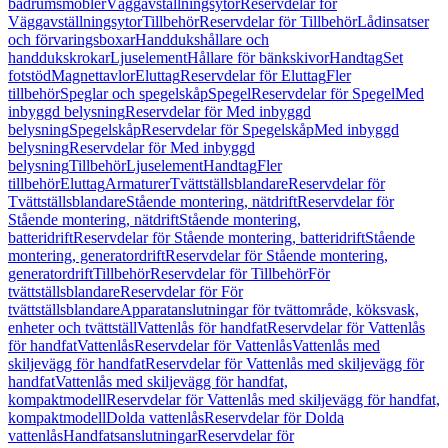
badrumsmöbler
Väggavställningsytor
Reservdelar för
Väggavställningsytor
Tillbehör
Reservdelar för Tillbehör
Lådinsatser
och förvaringsboxar
Handdukshållare och
handdukskrokar
Ljuselement
Hållare för bänkskivor
Handtag
Set
fotstöd
Magnettavlor
Eluttag
Reservdelar för Eluttag
Fler
tillbehör
Speglar och spegelskåp
Spegel
Reservdelar för Spegel
Med
inbyggd belysning
Reservdelar för Med inbyggd
belysning
Spegelskåp
Reservdelar för Spegelskåp
Med inbyggd
belysning
Reservdelar för Med inbyggd
belysning
Tillbehör
Ljuselement
Handtag
Fler
tillbehör
Eluttag
Armaturer
Tvättställsblandare
Reservdelar för
Tvättställsblandare
Stående montering, nätdrift
Reservdelar för
Stående montering, nätdrift
Stående montering,
batteridrift
Reservdelar för Stående montering, batteridrift
Stående
montering, generatordrift
Reservdelar för Stående montering,
generatordrift
Tillbehör
Reservdelar för Tillbehör
För
tvättställsblandare
Reservdelar för För
tvättställsblandare
Apparatanslutningar för tvättområde, köksvask,
enheter och tvättställ
Vattenlås för handfat
Reservdelar för Vattenlås
för handfat
Vattenlås
Reservdelar för Vattenlås
Vattenlås med
skiljevägg för handfat
Reservdelar för Vattenlås med skiljevägg för
handfat
Vattenlås med skiljevägg för handfat,
kompaktmodell
Reservdelar för Vattenlås med skiljevägg för handfat,
kompaktmodell
Dolda vattenlås
Reservdelar för Dolda
vattenlås
Handfatsanslutningar
Reservdelar för