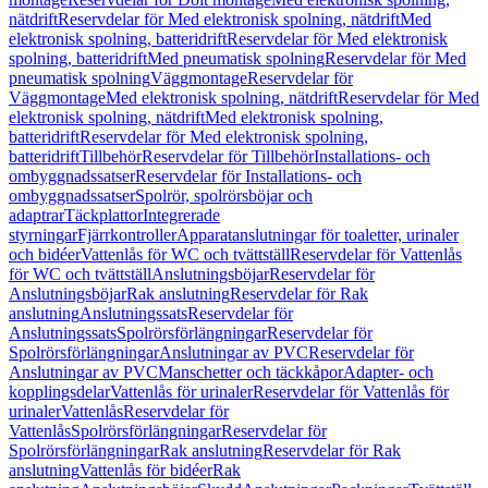
nätdrift
Reservdelar för Med elektronisk spolning, nätdrift
Med
elektronisk spolning, batteridrift
Reservdelar för Med elektronisk
spolning, batteridrift
Med pneumatisk spolning
Reservdelar för Med
pneumatisk spolning
Väggmontage
Reservdelar för
Väggmontage
Med elektronisk spolning, nätdrift
Reservdelar för Med
elektronisk spolning, nätdrift
Med elektronisk spolning,
batteridrift
Reservdelar för Med elektronisk spolning,
batteridrift
Tillbehör
Reservdelar för Tillbehör
Installations- och
ombyggnadssatser
Reservdelar för Installations- och
ombyggnadssatser
Spolrör, spolrörsböjar och
adaptrar
Täckplattor
Integrerade
styrningar
Fjärrkontroller
Apparatanslutningar för toaletter, urinaler
och bidéer
Vattenlås för WC och tvättställ
Reservdelar för Vattenlås
för WC och tvättställ
Anslutningsböjar
Reservdelar för
Anslutningsböjar
Rak anslutning
Reservdelar för Rak
anslutning
Anslutningssats
Reservdelar för
Anslutningssats
Spolrörsförlängningar
Reservdelar för
Spolrörsförlängningar
Anslutningar av PVC
Reservdelar för
Anslutningar av PVC
Manschetter och täckkåpor
Adapter- och
kopplingsdelar
Vattenlås för urinaler
Reservdelar för Vattenlås för
urinaler
Vattenlås
Reservdelar för
Vattenlås
Spolrörsförlängningar
Reservdelar för
Spolrörsförlängningar
Rak anslutning
Reservdelar för Rak
anslutning
Vattenlås för bidéer
Rak