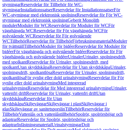
styrningar
Reservdelar för Tillbehör för WC-
styrningar
Installationssatser
Reservdelar för Installationssatser
För
WC-styrningar med elektronisk spolning
Reservdelar för För WC-
styrningar med elektronisk spolning
Geberit Monolith
moduler
Moduler för WC
Reservdelar för Moduler för WC
För
vägghängda WC
Reservdelar för För vägghängda WC
För
golvstående WC
Reservdelar för För golvstående
WC
Tillbehör
Reservdelar för Tillbehör
Förbrukningsmaterial
Moduler
för tvättställ
Tillbehör
Moduler för bidéer
Reservdelar för Moduler för
bidéer
För vägghängda och golvstående bidéer
Reservdelar för För
vägghängda och golvstående bidéer
Urinaler
Urinaler, spolningsdrift,
med spolkant
Reservdelar för Urinaler, spolningsdrift, med
spolkant
Utan skyddskåpa
Reservdelar för Utan skyddskåpa
Urinaler,
spolningsdrift, spolkantlösa
Reservdelar för Urinaler, spolningsdrift,
spolkantlösa
För synlig eller dold urinalstyrning
Reservdelar för För
synlig eller dold urinalstyrning
Med integrerad
urinalstyrning
Reservdelar för Med integrerad urinalstyrning
Urinaler,
vattenfri drift
Reservdelar för Urinaler, vattenfri drift
Utan
skyddskåpa
Reservdelar för Utan
skyddskåpa
Skiljeväggar
Skiljeväggar i plast
Skiljeväggar i
glas
Skiljeväggar av sanitetsporslin
Tillbehör
Reservdelar för
Tillbehör
Vattenlås och vattenlåstillbehör
Spolrör, spolrörsböjar och
adaptrar
Reservdelar för Spolrör, spolrörsböjar och
adaptrar
Infästningsmaterial
Urinalstyrningar
Dolt
montage
Reservdelar för Dolt montage
Med elektronisk spolning,