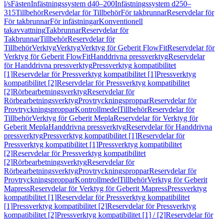
l/s
Fästen
Infästningssystem d40–200
Infästningssystem d250–
315
Tillbehör
Reservdelar för Tillbehör
För takbrunnar
Reservdelar för
För takbrunnar
För infästningar
Konventionell
takavvattning
Takbrunnar
Reservdelar för
Takbrunnar
Tillbehör
Reservdelar för
Tillbehör
Verktyg
Verktyg
Verktyg för Geberit FlowFit
Reservdelar för
Verktyg för Geberit FlowFit
Handdrivna pressverktyg
Reservdelar
för Handdrivna pressverktyg
Pressverktyg kompatibilitet
[1]
Reservdelar för Pressverktyg kompatibilitet [1]
Pressverktyg
kompatibilitet [2]
Reservdelar för Pressverktyg kompatibilitet
[2]
Rörbearbetningsverktyg
Reservdelar för
Rörbearbetningsverktyg
Provtryckningsproppar
Reservdelar för
Provtryckningsproppar
Kontrollmedel
Tillbehör
Reservdelar för
Tillbehör
Verktyg för Geberit Mepla
Reservdelar för Verktyg för
Geberit Mepla
Handdrivna pressverktyg
Reservdelar för Handdrivna
pressverktyg
Pressverktyg kompatibilitet [1]
Reservdelar för
Pressverktyg kompatibilitet [1]
Pressverktyg kompatibilitet
[2]
Reservdelar för Pressverktyg kompatibilitet
[2]
Rörbearbetningsverktyg
Reservdelar för
Rörbearbetningsverktyg
Provtryckningsproppar
Reservdelar för
Provtryckningsproppar
Kontrollmedel
Tillbehör
Verktyg för Geberit
Mapress
Reservdelar för Verktyg för Geberit Mapress
Pressverktyg
kompatibilitet [1]
Reservdelar för Pressverktyg kompatibilitet
[1]
Pressverktyg kompatibilitet [2]
Reservdelar för Pressverktyg
kompatibilitet [2]
Pressverktyg kompatibilitet [1] / [2]
Reservdelar för