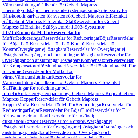
Värmeanslutningar
Tillbehör för Geberit Mapress
Therm
Skyddskåpor med rörände
Systempackningar
Set skruv för
flänskopplingar
Fästen för systemrör
Geberit Mapress Elförzinkat
Stål
Geberit Mapress Elförzinkat Stål
Reservdelar för Geberit
Mapress Elförzinkat Stål
Systemrör 1.0034
Systemrör
1.0215
Rörnipplar
Muffar
Reservdelar för
Muffar
Reduceringar
Reservdelar för Reduceringar
Böjar
Reservdelar
för Böjar
T-rör
Reservdelar för T-rör
Korsrör
Reservdelar för
Korsrör
Övergångar ej löstagbara
Reservdelar för Övergångar ej
löstagbara
Övergångar och anslutningar, löstagbara
Reservdelar för
Övergångar och anslutningar, löstagbara
Kompensatorer
Reservdelar
för Kompensatorer
Förslutningar
Reservdelar för Förslutningar
Muffar
för värme
Reservdelar för Muffar för
värme
Värmeanslutningar
Reservdelar för
Värmeanslutningar
Tillbehör för Geberit Mapress Elförzinkat
Stål
Tätningar för rörledningar och
rördelar
Rörfästen
Systempackningar
Geberit Mapress Koppar
Geberit
Mapress Koppar
Reservdelar för Geberit Mapress
Koppar
Muffar
Reservdelar för Muffar
Reduceringar
Reservdelar för
Reduceringar
Böjar
Reservdelar för Böjar
T-rör
Reservdelar för T-
rör
Invändig cirkulation
Reservdelar för Invändig
cirkulation
Korsrör
Reservdelar för Korsrör
Övergångar ej
löstagbara
Reservdelar för Övergångar ej löstagbara
Övergångar och
anslutningar, löstagbara
Reservdelar för Övergångar och
anslutningar, löstagbara
Förslutningar
Reservdelar för