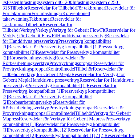
l/s
Fästen
Infästningssystem d40–200
Infästningssystem d250–
315
Tillbehör
Reservdelar för Tillbehör
För takbrunnar
Reservdelar för
För takbrunnar
För infästningar
Konventionell
takavvattning
Takbrunnar
Reservdelar för
Takbrunnar
Tillbehör
Reservdelar för
Tillbehör
Verktyg
Verktyg
Verktyg för Geberit FlowFit
Reservdelar för
Verktyg för Geberit FlowFit
Handdrivna pressverktyg
Reservdelar
för Handdrivna pressverktyg
Pressverktyg kompatibilitet
[1]
Reservdelar för Pressverktyg kompatibilitet [1]
Pressverktyg
kompatibilitet [2]
Reservdelar för Pressverktyg kompatibilitet
[2]
Rörbearbetningsverktyg
Reservdelar för
Rörbearbetningsverktyg
Provtryckningsproppar
Reservdelar för
Provtryckningsproppar
Kontrollmedel
Tillbehör
Reservdelar för
Tillbehör
Verktyg för Geberit Mepla
Reservdelar för Verktyg för
Geberit Mepla
Handdrivna pressverktyg
Reservdelar för Handdrivna
pressverktyg
Pressverktyg kompatibilitet [1]
Reservdelar för
Pressverktyg kompatibilitet [1]
Pressverktyg kompatibilitet
[2]
Reservdelar för Pressverktyg kompatibilitet
[2]
Rörbearbetningsverktyg
Reservdelar för
Rörbearbetningsverktyg
Provtryckningsproppar
Reservdelar för
Provtryckningsproppar
Kontrollmedel
Tillbehör
Verktyg för Geberit
Mapress
Reservdelar för Verktyg för Geberit Mapress
Pressverktyg
kompatibilitet [1]
Reservdelar för Pressverktyg kompatibilitet
[1]
Pressverktyg kompatibilitet [2]
Reservdelar för Pressverktyg
kompatibilitet [2]
Pressverktyg kompatibilitet [1] / [2]
Reservdelar för