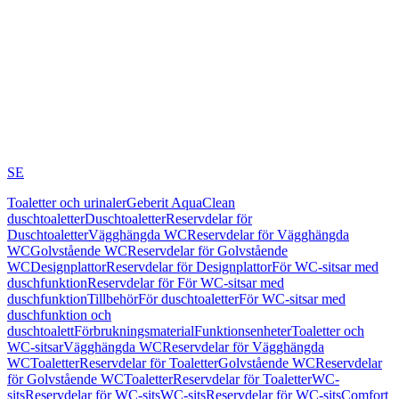
SE
Toaletter och urinaler
Geberit AquaClean
duschtoaletter
Duschtoaletter
Reservdelar för
Duschtoaletter
Vägghängda WC
Reservdelar för Vägghängda
WC
Golvstående WC
Reservdelar för Golvstående
WC
Designplattor
Reservdelar för Designplattor
För WC-sitsar med
duschfunktion
Reservdelar för För WC-sitsar med
duschfunktion
Tillbehör
För duschtoaletter
För WC-sitsar med
duschfunktion och
duschtoalett
Förbrukningsmaterial
Funktionsenheter
Toaletter och
WC-sitsar
Vägghängda WC
Reservdelar för Vägghängda
WC
Toaletter
Reservdelar för Toaletter
Golvstående WC
Reservdelar
för Golvstående WC
Toaletter
Reservdelar för Toaletter
WC-
sits
Reservdelar för WC-sits
WC-sits
Reservdelar för WC-sits
Comfort