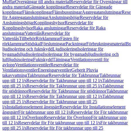
Muffar
Övergångar till andra material
Reservdelar för Övergångar till
andra material
Gängade kopplingar
Reservdelar för Gängade
kopplingar
Flänskopplingar
Flänsbussningar
Aggregatanslutningar
Rese
för Aggregatanslutningar
Anslutningsböjar
Reservdelar för
Anslutningsböjar
Kopplingshylsor
Reservdelar för
Kopplingshylsor
Raka anslutningar
Reservdelar för Raka
anslutningar
Vattenlås
Reservdelar för
Vattenlås
Tillbehör
Rörklammrar
Fästen för
rörklammrar
Stödskal
Förslutningar
Packningar
Förbrukningsmaterial
Br
ljudisolering och fuktskydd
Ljudisolering
Isoleringar för
byggnadsljudisolering
Isoleringar för byggnadsljudisolering och
luftljudsisolering
Fuktskydd
Tätningar
Ventilationsventil för
avlopp
Ventilationsventiler
Reservdelar för
Ventilationsventiler
Energisparventiler
Geberit Pluvia
takavvattning
Takbrunnar
Reservdelar för Takbrunnar
Takbrunnar
upp till 12 l/s
Reservdelar för Takbrunnar upp till 12 l/s
Takbrunnar
upp till 25 l/s
Reservdelar för Takbrunnar upp till 25 l/s
Takbrunnar
för stödrännor
Reservdelar för Takbrunnar för stödrännor
Takbrunnar
upp till 12 l/s
Reservdelar för Takbrunnar upp till 12 l/s
Takbrunnar
upp till 25 l/s
Reservdelar för Takbrunnar upp till 25
l/s
Installationselement ångspärr
Reservdelar för Installationselement
ångspärr
För takbrunnar upp till 12 l/s
Reservdelar för För takbrunnar
upp till 12 l/s
Överlopp
Reservdelar för Överlopp
För takbrunnar upp
till 12 l/s
Reservdelar för För takbrunnar upp till 12 l/s
För takbrunnar
upp till 25 l/s
Reservdelar för För takbrunnar upp till 25