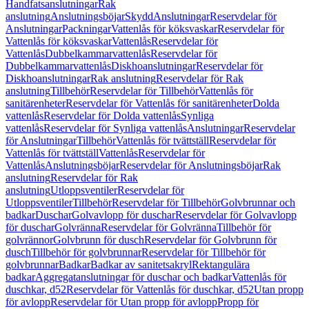
Handfatsanslutningar
Rak
anslutning
Anslutningsböjar
Skydd
Anslutningar
Reservdelar för
Anslutningar
Packningar
Vattenlås för köksvaskar
Reservdelar för
Vattenlås för köksvaskar
Vattenlås
Reservdelar för
Vattenlås
Dubbelkammarvattenlås
Reservdelar för
Dubbelkammarvattenlås
Diskhoanslutningar
Reservdelar för
Diskhoanslutningar
Rak anslutning
Reservdelar för Rak
anslutning
Tillbehör
Reservdelar för Tillbehör
Vattenlås för
sanitärenheter
Reservdelar för Vattenlås för sanitärenheter
Dolda
vattenlås
Reservdelar för Dolda vattenlås
Synliga
vattenlås
Reservdelar för Synliga vattenlås
Anslutningar
Reservdelar
för Anslutningar
Tillbehör
Vattenlås för tvättställ
Reservdelar för
Vattenlås för tvättställ
Vattenlås
Reservdelar för
Vattenlås
Anslutningsböjar
Reservdelar för Anslutningsböjar
Rak
anslutning
Reservdelar för Rak
anslutning
Utloppsventiler
Reservdelar för
Utloppsventiler
Tillbehör
Reservdelar för Tillbehör
Golvbrunnar och
badkar
Duschar
Golvavlopp för duschar
Reservdelar för Golvavlopp
för duschar
Golvränna
Reservdelar för Golvränna
Tillbehör för
golvrännor
Golvbrunn för dusch
Reservdelar för Golvbrunn för
dusch
Tillbehör för golvbrunnar
Reservdelar för Tillbehör för
golvbrunnar
Badkar
Badkar av sanitetsakryl
Rektangulära
badkar
Aggregatanslutningar för duschar och badkar
Vattenlås för
duschkar, d52
Reservdelar för Vattenlås för duschkar, d52
Utan propp
för avlopp
Reservdelar för Utan propp för avlopp
Propp för