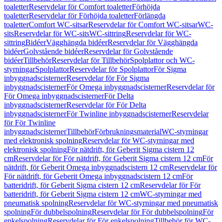
toaletter
Reservdelar för Comfort toaletter
Förhöjda
toaletter
Reservdelar för Förhöjda toaletter
Förlängda
toaletter
Comfort WC-sitsar
Reservdelar för Comfort WC-sitsar
WC-
sits
Reservdelar för WC-sits
WC-sittring
Reservdelar för WC-
sittring
Bidéer
Vägghängda bidéer
Reservdelar för Vägghängda
bidéer
Golvstående bidéer
Reservdelar för Golvstående
bidéer
Tillbehör
Reservdelar för Tillbehör
Spolplattor och WC-
styrningar
Spolplattor
Reservdelar för Spolplattor
För Sigma
inbyggnadscisterner
Reservdelar för För Sigma
inbyggnadscisterner
För Omega inbyggnadscisterner
Reservdelar för
För Omega inbyggnadscisterner
För Delta
inbyggnadscisterner
Reservdelar för För Delta
inbyggnadscisterner
För Twinline inbyggnadscisterner
Reservdelar
för För Twinline
inbyggnadscisterner
Tillbehör
Förbrukningsmaterial
WC-styrningar
med elektronisk spolning
Reservdelar för WC-styrningar med
elektronisk spolning
För nätdrift, för Geberit Sigma cistern 12
cm
Reservdelar för För nätdrift, för Geberit Sigma cistern 12 cm
För
nätdrift, för Geberit Omega inbyggnadscistern 12 cm
Reservdelar för
För nätdrift, för Geberit Omega inbyggnadscistern 12 cm
För
batteridrift, för Geberit Sigma cistern 12 cm
Reservdelar för För
batteridrift, för Geberit Sigma cistern 12 cm
WC-styrningar med
pneumatisk spolning
Reservdelar för WC-styrningar med pneumatisk
spolning
För dubbelspolning
Reservdelar för För dubbelspolning
För
enkelspolning
Reservdelar för För enkelspolning
Tillbehör för WC-