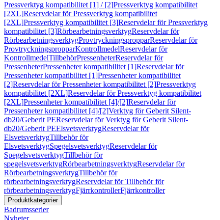
Pressverktyg kompatibilitet [1] / [2]
Pressverktyg kompatibilitet
[2XL]
Reservdelar för Pressverktyg kompatibilitet
[2XL]
Pressverktyg kompatibilitet [3]
Reservdelar för Pressverktyg
kompatibilitet [3]
Rörbearbetningsverktyg
Reservdelar för
Rörbearbetningsverktyg
Provtryckningsproppar
Reservdelar för
Provtryckningsproppar
Kontrollmedel
Reservdelar för
Kontrollmedel
Tillbehör
Pressenheter
Reservdelar för
Pressenheter
Pressenheter kompatibilitet [1]
Reservdelar för
Pressenheter kompatibilitet [1]
Pressenheter kompatibilitet
[2]
Reservdelar för Pressenheter kompatibilitet [2]
Pressverktyg
kompatibilitet [2XL]
Reservdelar för Pressverktyg kompatibilitet
[2XL]
Pressenheter kompatibilitet [4]/[2]
Reservdelar för
Pressenheter kompatibilitet [4]/[2]
Verktyg för Geberit Silent-
db20/Geberit PE
Reservdelar för Verktyg för Geberit Silent-
db20/Geberit PE
Elsvetsverktyg
Reservdelar för
Elsvetsverktyg
Tillbehör för
Elsvetsverktyg
Spegelsvetsverktyg
Reservdelar för
Spegelsvetsverktyg
Tillbehör för
spegelsvetsverktyg
Rörbearbetningsverktyg
Reservdelar för
Rörbearbetningsverktyg
Tillbehör för
rörbearbetningsverktyg
Reservdelar för Tillbehör för
rörbearbetningsverktyg
Fjärrkontroller
Fjärrkontroller
Produktkategorier
Badrumsserier
Nyheter