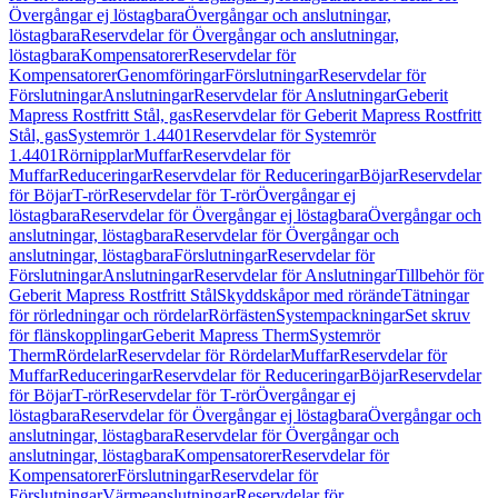
Övergångar ej löstagbara
Övergångar och anslutningar,
löstagbara
Reservdelar för Övergångar och anslutningar,
löstagbara
Kompensatorer
Reservdelar för
Kompensatorer
Genomföringar
Förslutningar
Reservdelar för
Förslutningar
Anslutningar
Reservdelar för Anslutningar
Geberit
Mapress Rostfritt Stål, gas
Reservdelar för Geberit Mapress Rostfritt
Stål, gas
Systemrör 1.4401
Reservdelar för Systemrör
1.4401
Rörnipplar
Muffar
Reservdelar för
Muffar
Reduceringar
Reservdelar för Reduceringar
Böjar
Reservdelar
för Böjar
T-rör
Reservdelar för T-rör
Övergångar ej
löstagbara
Reservdelar för Övergångar ej löstagbara
Övergångar och
anslutningar, löstagbara
Reservdelar för Övergångar och
anslutningar, löstagbara
Förslutningar
Reservdelar för
Förslutningar
Anslutningar
Reservdelar för Anslutningar
Tillbehör för
Geberit Mapress Rostfritt Stål
Skyddskåpor med rörände
Tätningar
för rörledningar och rördelar
Rörfästen
Systempackningar
Set skruv
för flänskopplingar
Geberit Mapress Therm
Systemrör
Therm
Rördelar
Reservdelar för Rördelar
Muffar
Reservdelar för
Muffar
Reduceringar
Reservdelar för Reduceringar
Böjar
Reservdelar
för Böjar
T-rör
Reservdelar för T-rör
Övergångar ej
löstagbara
Reservdelar för Övergångar ej löstagbara
Övergångar och
anslutningar, löstagbara
Reservdelar för Övergångar och
anslutningar, löstagbara
Kompensatorer
Reservdelar för
Kompensatorer
Förslutningar
Reservdelar för
Förslutningar
Värmeanslutningar
Reservdelar för