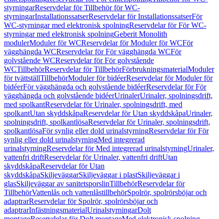
styrningar
Reservdelar för Tillbehör för WC-
styrningar
Installationssatser
Reservdelar för Installationssatser
För
WC-styrningar med elektronisk spolning
Reservdelar för För WC-
styrningar med elektronisk spolning
Geberit Monolith
moduler
Moduler för WC
Reservdelar för Moduler för WC
För
vägghängda WC
Reservdelar för För vägghängda WC
För
golvstående WC
Reservdelar för För golvstående
WC
Tillbehör
Reservdelar för Tillbehör
Förbrukningsmaterial
Moduler
för tvättställ
Tillbehör
Moduler för bidéer
Reservdelar för Moduler för
bidéer
För vägghängda och golvstående bidéer
Reservdelar för För
vägghängda och golvstående bidéer
Urinaler
Urinaler, spolningsdrift,
med spolkant
Reservdelar för Urinaler, spolningsdrift, med
spolkant
Utan skyddskåpa
Reservdelar för Utan skyddskåpa
Urinaler,
spolningsdrift, spolkantlösa
Reservdelar för Urinaler, spolningsdrift,
spolkantlösa
För synlig eller dold urinalstyrning
Reservdelar för För
synlig eller dold urinalstyrning
Med integrerad
urinalstyrning
Reservdelar för Med integrerad urinalstyrning
Urinaler,
vattenfri drift
Reservdelar för Urinaler, vattenfri drift
Utan
skyddskåpa
Reservdelar för Utan
skyddskåpa
Skiljeväggar
Skiljeväggar i plast
Skiljeväggar i
glas
Skiljeväggar av sanitetsporslin
Tillbehör
Reservdelar för
Tillbehör
Vattenlås och vattenlåstillbehör
Spolrör, spolrörsböjar och
adaptrar
Reservdelar för Spolrör, spolrörsböjar och
adaptrar
Infästningsmaterial
Urinalstyrningar
Dolt
montage
Reservdelar för Dolt montage
Med elektronisk spolning,