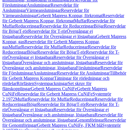
Förslutningar
Anslutningar
Reservdelar för
Anslutningar
Värmeanslutningar
Reservdelar för
Värmeanslutningar
Geberit Mapress Koppar, förkromat
Reservdelar
för Geberit Mapress Koppar, förkromat
Muffar
Reservdelar för
Muffar
Reduceringar
Reservdelar för Reduceringar
Böjar
Reservdelar
för Böjar
T-rör
Reservdelar för T-rör
Övergångar ej
löstagbara
Reservdelar för Övergångar ej löstagbara
Geberit Mapress
Koppar, gas
Reservdelar för Geberit Mapress Koppar,
gas
Muffar
Reservdelar för Muffar
Reduceringar
Reservdelar för
Reduceringar
Böjar
Reservdelar för Böjar
T-rör
Reservdelar för T-
rör
Övergångar ej löstagbara
Reservdelar för Övergångar ej
löstagbara
Övergångar och anslutningar, löstagbara
Reservdelar för
Övergångar och anslutningar, löstagbara
Förslutningar
Reservdelar
för Förslutningar
Anslutningar
Reservdelar för Anslutningar
Tillbehör
för Geberit Mapress Koppar
Tätningar för rörledningar och
rördelar
Rörfästen
Systempackningar
Set skruv för
flänskopplingar
Geberit Mapress CuNiFe
Geberit Mapress
CuNiFe
Reservdelar för Geberit Mapress CuNiFe
Systemrör
2.1972
Muffar
Reservdelar för Muffar
Reduceringar
Reservdelar för
Reduceringar
Böjar
Reservdelar för Böjar
T-rör
Reservdelar för T-
rör
Övergångar ej löstagbara
Reservdelar för Övergångar ej
löstagbara
Övergångar och anslutningar, löstagbara
Reservdelar för
Övergångar och anslutningar, löstagbara
Genomföringar
Reservdelar
för Genomföringar
Geberit Mapress CuNiFe, FKM blå
Systemrör