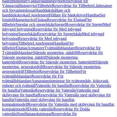
badrumsmöbler
Väggavställningsytor
Reservdelar för
Väggavställningsytor
Tillbehör
Reservdelar för Tillbehör
Lådinsatser
och förvaringsboxar
Handdukshållare och
handdukskrokar
Ljuselement
Hållare för bänkskivor
Handtag
Set
fotstöd
Magnettavlor
Eluttag
Reservdelar för Eluttag
Fler
tillbehör
Speglar och spegelskåp
Spegel
Reservdelar för Spegel
Med
inbyggd belysning
Reservdelar för Med inbyggd
belysning
Spegelskåp
Reservdelar för Spegelskåp
Med inbyggd
belysning
Reservdelar för Med inbyggd
belysning
Tillbehör
Ljuselement
Handtag
Fler
tillbehör
Eluttag
Armaturer
Tvättställsblandare
Reservdelar för
Tvättställsblandare
Stående montering, nätdrift
Reservdelar för
Stående montering, nätdrift
Stående montering,
batteridrift
Reservdelar för Stående montering, batteridrift
Stående
montering, generatordrift
Reservdelar för Stående montering,
generatordrift
Tillbehör
Reservdelar för Tillbehör
För
tvättställsblandare
Reservdelar för För
tvättställsblandare
Apparatanslutningar för tvättområde, köksvask,
enheter och tvättställ
Vattenlås för handfat
Reservdelar för Vattenlås
för handfat
Vattenlås
Reservdelar för Vattenlås
Vattenlås med
skiljevägg för handfat
Reservdelar för Vattenlås med skiljevägg för
handfat
Vattenlås med skiljevägg för handfat,
kompaktmodell
Reservdelar för Vattenlås med skiljevägg för handfat,
kompaktmodell
Dolda vattenlås
Reservdelar för Dolda
vattenlås
Handfatsanslutningar
Reservdelar för