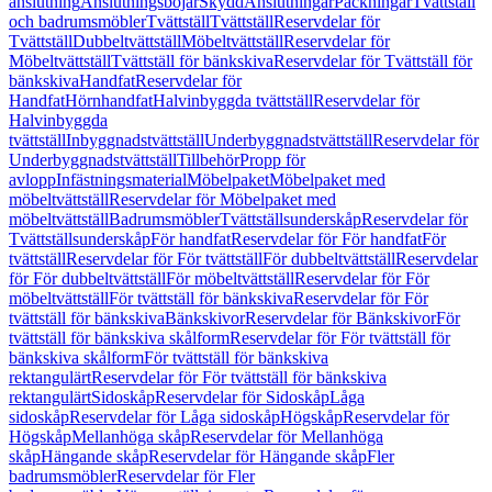
anslutning
Anslutningsböjar
Skydd
Anslutningar
Packningar
Tvättställ
och badrumsmöbler
Tvättställ
Tvättställ
Reservdelar för
Tvättställ
Dubbeltvättställ
Möbeltvättställ
Reservdelar för
Möbeltvättställ
Tvättställ för bänkskiva
Reservdelar för Tvättställ för
bänkskiva
Handfat
Reservdelar för
Handfat
Hörnhandfat
Halvinbyggda tvättställ
Reservdelar för
Halvinbyggda
tvättställ
Inbyggnadstvättställ
Underbyggnadstvättställ
Reservdelar för
Underbyggnadstvättställ
Tillbehör
Propp för
avlopp
Infästningsmaterial
Möbelpaket
Möbelpaket med
möbeltvättställ
Reservdelar för Möbelpaket med
möbeltvättställ
Badrumsmöbler
Tvättställsunderskåp
Reservdelar för
Tvättställsunderskåp
För handfat
Reservdelar för För handfat
För
tvättställ
Reservdelar för För tvättställ
För dubbeltvättställ
Reservdelar
för För dubbeltvättställ
För möbeltvättställ
Reservdelar för För
möbeltvättställ
För tvättställ för bänkskiva
Reservdelar för För
tvättställ för bänkskiva
Bänkskivor
Reservdelar för Bänkskivor
För
tvättställ för bänkskiva skålform
Reservdelar för För tvättställ för
bänkskiva skålform
För tvättställ för bänkskiva
rektangulärt
Reservdelar för För tvättställ för bänkskiva
rektangulärt
Sidoskåp
Reservdelar för Sidoskåp
Låga
sidoskåp
Reservdelar för Låga sidoskåp
Högskåp
Reservdelar för
Högskåp
Mellanhöga skåp
Reservdelar för Mellanhöga
skåp
Hängande skåp
Reservdelar för Hängande skåp
Fler
badrumsmöbler
Reservdelar för Fler