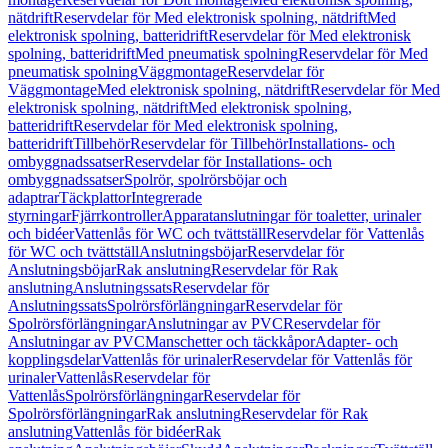
nätdrift
Reservdelar för Med elektronisk spolning, nätdrift
Med
elektronisk spolning, batteridrift
Reservdelar för Med elektronisk
spolning, batteridrift
Med pneumatisk spolning
Reservdelar för Med
pneumatisk spolning
Väggmontage
Reservdelar för
Väggmontage
Med elektronisk spolning, nätdrift
Reservdelar för Med
elektronisk spolning, nätdrift
Med elektronisk spolning,
batteridrift
Reservdelar för Med elektronisk spolning,
batteridrift
Tillbehör
Reservdelar för Tillbehör
Installations- och
ombyggnadssatser
Reservdelar för Installations- och
ombyggnadssatser
Spolrör, spolrörsböjar och
adaptrar
Täckplattor
Integrerade
styrningar
Fjärrkontroller
Apparatanslutningar för toaletter, urinaler
och bidéer
Vattenlås för WC och tvättställ
Reservdelar för Vattenlås
för WC och tvättställ
Anslutningsböjar
Reservdelar för
Anslutningsböjar
Rak anslutning
Reservdelar för Rak
anslutning
Anslutningssats
Reservdelar för
Anslutningssats
Spolrörsförlängningar
Reservdelar för
Spolrörsförlängningar
Anslutningar av PVC
Reservdelar för
Anslutningar av PVC
Manschetter och täckkåpor
Adapter- och
kopplingsdelar
Vattenlås för urinaler
Reservdelar för Vattenlås för
urinaler
Vattenlås
Reservdelar för
Vattenlås
Spolrörsförlängningar
Reservdelar för
Spolrörsförlängningar
Rak anslutning
Reservdelar för Rak
anslutning
Vattenlås för bidéer
Rak