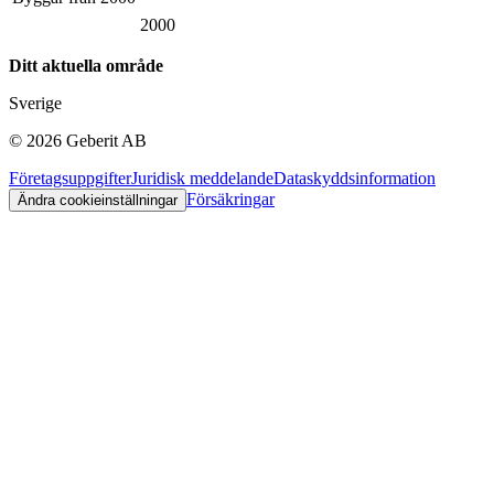
2000
Ditt aktuella område
Sverige
©
2026
Geberit AB
Företagsuppgifter
Juridisk meddelande
Dataskyddsinformation
Försäkringar
Ändra cookieinställningar