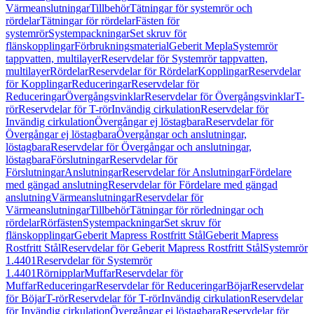
Värmeanslutningar
Tillbehör
Tätningar för systemrör och
rördelar
Tätningar för rördelar
Fästen för
systemrör
Systempackningar
Set skruv för
flänskopplingar
Förbrukningsmaterial
Geberit Mepla
Systemrör
tappvatten, multilayer
Reservdelar för Systemrör tappvatten,
multilayer
Rördelar
Reservdelar för Rördelar
Kopplingar
Reservdelar
för Kopplingar
Reduceringar
Reservdelar för
Reduceringar
Övergångsvinklar
Reservdelar för Övergångsvinklar
T-
rör
Reservdelar för T-rör
Invändig cirkulation
Reservdelar för
Invändig cirkulation
Övergångar ej löstagbara
Reservdelar för
Övergångar ej löstagbara
Övergångar och anslutningar,
löstagbara
Reservdelar för Övergångar och anslutningar,
löstagbara
Förslutningar
Reservdelar för
Förslutningar
Anslutningar
Reservdelar för Anslutningar
Fördelare
med gängad anslutning
Reservdelar för Fördelare med gängad
anslutning
Värmeanslutningar
Reservdelar för
Värmeanslutningar
Tillbehör
Tätningar för rörledningar och
rördelar
Rörfästen
Systempackningar
Set skruv för
flänskopplingar
Geberit Mapress Rostfritt Stål
Geberit Mapress
Rostfritt Stål
Reservdelar för Geberit Mapress Rostfritt Stål
Systemrör
1.4401
Reservdelar för Systemrör
1.4401
Rörnipplar
Muffar
Reservdelar för
Muffar
Reduceringar
Reservdelar för Reduceringar
Böjar
Reservdelar
för Böjar
T-rör
Reservdelar för T-rör
Invändig cirkulation
Reservdelar
för Invändig cirkulation
Övergångar ej löstagbara
Reservdelar för