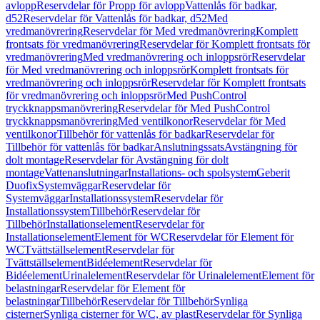
avlopp
Reservdelar för Propp för avlopp
Vattenlås för badkar,
d52
Reservdelar för Vattenlås för badkar, d52
Med
vredmanövrering
Reservdelar för Med vredmanövrering
Komplett
frontsats för vredmanövrering
Reservdelar för Komplett frontsats för
vredmanövrering
Med vredmanövrering och inloppsrör
Reservdelar
för Med vredmanövrering och inloppsrör
Komplett frontsats för
vredmanövrering och inloppsrör
Reservdelar för Komplett frontsats
för vredmanövrering och inloppsrör
Med PushControl
tryckknappsmanövrering
Reservdelar för Med PushControl
tryckknappsmanövrering
Med ventilkonor
Reservdelar för Med
ventilkonor
Tillbehör för vattenlås för badkar
Reservdelar för
Tillbehör för vattenlås för badkar
Anslutningssats
Avstängning för
dolt montage
Reservdelar för Avstängning för dolt
montage
Vattenanslutningar
Installations- och spolsystem
Geberit
Duofix
Systemväggar
Reservdelar för
Systemväggar
Installationssystem
Reservdelar för
Installationssystem
Tillbehör
Reservdelar för
Tillbehör
Installationselement
Reservdelar för
Installationselement
Element för WC
Reservdelar för Element för
WC
Tvättställselement
Reservdelar för
Tvättställselement
Bidéelement
Reservdelar för
Bidéelement
Urinalelement
Reservdelar för Urinalelement
Element för
belastningar
Reservdelar för Element för
belastningar
Tillbehör
Reservdelar för Tillbehör
Synliga
cisterner
Synliga cisterner för WC, av plast
Reservdelar för Synliga