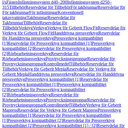
l/s
Fästen
Infästningssystem d40–200
Infästningssystem d250–
315
Tillbehör
Reservdelar för Tillbehör
För takbrunnar
Reservdelar för
För takbrunnar
För infästningar
Konventionell
takavvattning
Takbrunnar
Reservdelar för
Takbrunnar
Tillbehör
Reservdelar för
Tillbehör
Verktyg
Verktyg
Verktyg för Geberit FlowFit
Reservdelar för
Verktyg för Geberit FlowFit
Handdrivna pressverktyg
Reservdelar
för Handdrivna pressverktyg
Pressverktyg kompatibilitet
[1]
Reservdelar för Pressverktyg kompatibilitet [1]
Pressverktyg
kompatibilitet [2]
Reservdelar för Pressverktyg kompatibilitet
[2]
Rörbearbetningsverktyg
Reservdelar för
Rörbearbetningsverktyg
Provtryckningsproppar
Reservdelar för
Provtryckningsproppar
Kontrollmedel
Tillbehör
Reservdelar för
Tillbehör
Verktyg för Geberit Mepla
Reservdelar för Verktyg för
Geberit Mepla
Handdrivna pressverktyg
Reservdelar för Handdrivna
pressverktyg
Pressverktyg kompatibilitet [1]
Reservdelar för
Pressverktyg kompatibilitet [1]
Pressverktyg kompatibilitet
[2]
Reservdelar för Pressverktyg kompatibilitet
[2]
Rörbearbetningsverktyg
Reservdelar för
Rörbearbetningsverktyg
Provtryckningsproppar
Reservdelar för
Provtryckningsproppar
Kontrollmedel
Tillbehör
Verktyg för Geberit
Mapress
Reservdelar för Verktyg för Geberit Mapress
Pressverktyg
kompatibilitet [1]
Reservdelar för Pressverktyg kompatibilitet
[1]
Pressverktyg kompatibilitet [2]
Reservdelar för Pressverktyg
kompatibilitet [2]
Pressverktyg kompatibilitet [1] / [2]
Reservdelar för