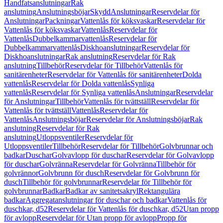
Handfatsanslutningar
Rak
anslutning
Anslutningsböjar
Skydd
Anslutningar
Reservdelar för
Anslutningar
Packningar
Vattenlås för köksvaskar
Reservdelar för
Vattenlås för köksvaskar
Vattenlås
Reservdelar för
Vattenlås
Dubbelkammarvattenlås
Reservdelar för
Dubbelkammarvattenlås
Diskhoanslutningar
Reservdelar för
Diskhoanslutningar
Rak anslutning
Reservdelar för Rak
anslutning
Tillbehör
Reservdelar för Tillbehör
Vattenlås för
sanitärenheter
Reservdelar för Vattenlås för sanitärenheter
Dolda
vattenlås
Reservdelar för Dolda vattenlås
Synliga
vattenlås
Reservdelar för Synliga vattenlås
Anslutningar
Reservdelar
för Anslutningar
Tillbehör
Vattenlås för tvättställ
Reservdelar för
Vattenlås för tvättställ
Vattenlås
Reservdelar för
Vattenlås
Anslutningsböjar
Reservdelar för Anslutningsböjar
Rak
anslutning
Reservdelar för Rak
anslutning
Utloppsventiler
Reservdelar för
Utloppsventiler
Tillbehör
Reservdelar för Tillbehör
Golvbrunnar och
badkar
Duschar
Golvavlopp för duschar
Reservdelar för Golvavlopp
för duschar
Golvränna
Reservdelar för Golvränna
Tillbehör för
golvrännor
Golvbrunn för dusch
Reservdelar för Golvbrunn för
dusch
Tillbehör för golvbrunnar
Reservdelar för Tillbehör för
golvbrunnar
Badkar
Badkar av sanitetsakryl
Rektangulära
badkar
Aggregatanslutningar för duschar och badkar
Vattenlås för
duschkar, d52
Reservdelar för Vattenlås för duschkar, d52
Utan propp
för avlopp
Reservdelar för Utan propp för avlopp
Propp för