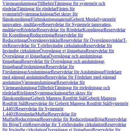
Värmeanslutningar
Tillbehör
Tätningar för systemrör och
rördelar
Tätningar för rördelar
Fästen för
systemrör
Systempackningar
Set skruv för
flänskopplingar
Förbrukningsmaterial
Geberit Mepla
Systemrör
tappvatten, multilayer
Reservdelar för Systemrör tappvatten,
multilayer
Rördelar
Reservdelar för Rördelar
Kopplingar
Reservdelar
för Kopplingar
Reduceringar
Reservdelar för
Reduceringar
Övergångsvinklar
Reservdelar för Övergångsvinklar
T-
rör
Reservdelar för T-rör
Invändig cirkulation
Reservdelar för
Invändig cirkulation
Övergångar ej löstagbara
Reservdelar för
Övergångar ej löstagbara
Övergångar och anslutningar,
löstagbara
Reservdelar för Övergångar och anslutningar,
löstagbara
Förslutningar
Reservdelar för
Förslutningar
Anslutningar
Reservdelar för Anslutningar
Fördelare
med gängad anslutning
Reservdelar för Fördelare med gängad
anslutning
Värmeanslutningar
Reservdelar för
Värmeanslutningar
Tillbehör
Tätningar för rörledningar och
rördelar
Rörfästen
Systempackningar
Set skruv för
flänskopplingar
Geberit Mapress Rostfritt Stål
Geberit Mapress
Rostfritt Stål
Reservdelar för Geberit Mapress Rostfritt Stål
Systemrör
1.4401
Reservdelar för Systemrör
1.4401
Rörnipplar
Muffar
Reservdelar för
Muffar
Reduceringar
Reservdelar för Reduceringar
Böjar
Reservdelar
för Böjar
T-rör
Reservdelar för T-rör
Invändig cirkulation
Reservdelar
för Invändig cirkulation
Övergångar ej löstagbara
Reservdelar för