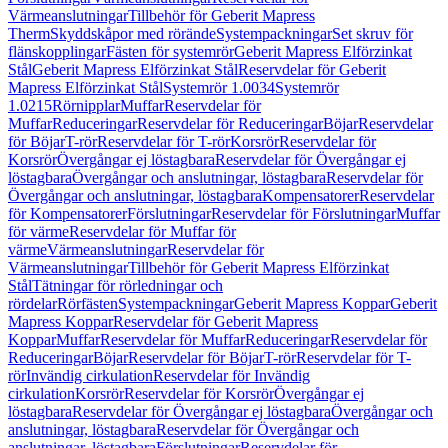
Värmeanslutningar
Tillbehör för Geberit Mapress
Therm
Skyddskåpor med rörände
Systempackningar
Set skruv för
flänskopplingar
Fästen för systemrör
Geberit Mapress Elförzinkat
Stål
Geberit Mapress Elförzinkat Stål
Reservdelar för Geberit
Mapress Elförzinkat Stål
Systemrör 1.0034
Systemrör
1.0215
Rörnipplar
Muffar
Reservdelar för
Muffar
Reduceringar
Reservdelar för Reduceringar
Böjar
Reservdelar
för Böjar
T-rör
Reservdelar för T-rör
Korsrör
Reservdelar för
Korsrör
Övergångar ej löstagbara
Reservdelar för Övergångar ej
löstagbara
Övergångar och anslutningar, löstagbara
Reservdelar för
Övergångar och anslutningar, löstagbara
Kompensatorer
Reservdelar
för Kompensatorer
Förslutningar
Reservdelar för Förslutningar
Muffar
för värme
Reservdelar för Muffar för
värme
Värmeanslutningar
Reservdelar för
Värmeanslutningar
Tillbehör för Geberit Mapress Elförzinkat
Stål
Tätningar för rörledningar och
rördelar
Rörfästen
Systempackningar
Geberit Mapress Koppar
Geberit
Mapress Koppar
Reservdelar för Geberit Mapress
Koppar
Muffar
Reservdelar för Muffar
Reduceringar
Reservdelar för
Reduceringar
Böjar
Reservdelar för Böjar
T-rör
Reservdelar för T-
rör
Invändig cirkulation
Reservdelar för Invändig
cirkulation
Korsrör
Reservdelar för Korsrör
Övergångar ej
löstagbara
Reservdelar för Övergångar ej löstagbara
Övergångar och
anslutningar, löstagbara
Reservdelar för Övergångar och
anslutningar, löstagbara
Förslutningar
Reservdelar för