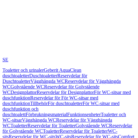
SE
Toaletter och urinaler
Geberit AquaClean
duschtoaletter
Duschtoaletter
Reservdelar för
Duschtoaletter
Vägghängda WC
Reservdelar för Vägghängda
WC
Golvstående WC
Reservdelar för Golvstående
WC
Designplattor
Reservdelar för Designplattor
För WC-sitsar med
duschfunktion
Reservdelar för För WC-sitsar med
duschfunktion
Tillbehör
För duschtoaletter
För WC-sitsar med
duschfunktion och
duschtoalett
Förbrukningsmaterial
Funktionsenheter
Toaletter och
WC-sitsar
Vägghängda WC
Reservdelar för Vägghängda
WC
Toaletter
Reservdelar för Toaletter
Golvstående WC
Reservdelar
för Golvstående WC
Toaletter
Reservdelar för Toaletter
WC-
sits
Reservdelar för WC-sits
WC-sits
Reservdelar för WC-sits
Comfort