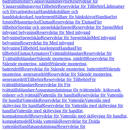
badrumsmöbler
Väggavställningsytor
Reservdelar för
Väggavställningsytor
Tillbehör
Reservdelar för Tillbehör
Lådinsatser
och förvaringsboxar
Handdukshållare och
handdukskrokar
Ljuselement
Hållare för bänkskivor
Handtag
Set
fotstöd
Magnettavlor
Eluttag
Reservdelar för Eluttag
Fler
tillbehör
Speglar och spegelskåp
Spegel
Reservdelar för Spegel
Med
inbyggd belysning
Reservdelar för Med inbyggd
belysning
Spegelskåp
Reservdelar för Spegelskåp
Med inbyggd
belysning
Reservdelar för Med inbyggd
belysning
Tillbehör
Ljuselement
Handtag
Fler
tillbehör
Eluttag
Armaturer
Tvättställsblandare
Reservdelar för
Tvättställsblandare
Stående montering, nätdrift
Reservdelar för
Stående montering, nätdrift
Stående montering,
batteridrift
Reservdelar för Stående montering, batteridrift
Stående
montering, generatordrift
Reservdelar för Stående montering,
generatordrift
Tillbehör
Reservdelar för Tillbehör
För
tvättställsblandare
Reservdelar för För
tvättställsblandare
Apparatanslutningar för tvättområde, köksvask,
enheter och tvättställ
Vattenlås för handfat
Reservdelar för Vattenlås
för handfat
Vattenlås
Reservdelar för Vattenlås
Vattenlås med
skiljevägg för handfat
Reservdelar för Vattenlås med skiljevägg för
handfat
Vattenlås med skiljevägg för handfat,
kompaktmodell
Reservdelar för Vattenlås med skiljevägg för handfat,
kompaktmodell
Dolda vattenlås
Reservdelar för Dolda
vattenlås
Handfatsanslutningar
Reservdelar för