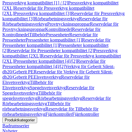
Pressverktyg kompatibilitet [1] / [2]
Pressverktyg kompatibilitet
[2XL]
Reservdelar för Pressverktyg kompatibilitet
[2XL]
Pressverktyg kompatibilitet [3]
Reservdelar för Pressverktyg
kompatibilitet [3]
Rörbearbetningsverktyg
Reservdelar för
Rörbearbetningsverktyg
Provtryckningsproppar
Reservdelar för
Provtryckningsproppar
Kontrollmedel
Reservdelar för
Kontrollmedel
Tillbehör
Pressenheter
Reservdelar för
Pressenheter
Pressenheter kompatibilitet [1]
Reservdelar för
Pressenheter kompatibilitet [1]
Pressenheter kompatibilitet
[2]
Reservdelar för Pressenheter kompatibilitet [2]
Pressverktyg
kompatibilitet [2XL]
Reservdelar för Pressverktyg kompatibilitet
[2XL]
Pressenheter kompatibilitet [4]/[2]
Reservdelar för
Pressenheter kompatibilitet [4]/[2]
Verktyg för Geberit Silent-
db20/Geberit PE
Reservdelar för Verktyg för Geberit Silent-
db20/Geberit PE
Elsvetsverktyg
Reservdelar för
Elsvetsverktyg
Tillbehör för
Elsvetsverktyg
Spegelsvetsverktyg
Reservdelar för
Spegelsvetsverktyg
Tillbehör för
spegelsvetsverktyg
Rörbearbetningsverktyg
Reservdelar för
Rörbearbetningsverktyg
Tillbehör för
rörbearbetningsverktyg
Reservdelar för Tillbehör för
rörbearbetningsverktyg
Fjärrkontroller
Fjärrkontroller
Produktkategorier
Badrumsserier
Nyheter