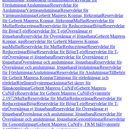
Förslutningar
Anslutningar
Reservdelar för
Anslutningar
Värmeanslutningar
Reservdelar för
Värmeanslutningar
Geberit Mapress Koppar, förkromat
Reservdelar
för Geberit Mapress Koppar, förkromat
Muffar
Reservdelar för
Muffar
Reduceringar
Reservdelar för Reduceringar
Böjar
Reservdelar
för Böjar
T-rör
Reservdelar för T-rör
Övergångar ej
löstagbara
Reservdelar för Övergångar ej löstagbara
Geberit Mapress
Koppar, gas
Reservdelar för Geberit Mapress Koppar,
gas
Muffar
Reservdelar för Muffar
Reduceringar
Reservdelar för
Reduceringar
Böjar
Reservdelar för Böjar
T-rör
Reservdelar för T-
rör
Övergångar ej löstagbara
Reservdelar för Övergångar ej
löstagbara
Övergångar och anslutningar, löstagbara
Reservdelar för
Övergångar och anslutningar, löstagbara
Förslutningar
Reservdelar
för Förslutningar
Anslutningar
Reservdelar för Anslutningar
Tillbehör
för Geberit Mapress Koppar
Tätningar för rörledningar och
rördelar
Rörfästen
Systempackningar
Set skruv för
flänskopplingar
Geberit Mapress CuNiFe
Geberit Mapress
CuNiFe
Reservdelar för Geberit Mapress CuNiFe
Systemrör
2.1972
Muffar
Reservdelar för Muffar
Reduceringar
Reservdelar för
Reduceringar
Böjar
Reservdelar för Böjar
T-rör
Reservdelar för T-
rör
Övergångar ej löstagbara
Reservdelar för Övergångar ej
löstagbara
Övergångar och anslutningar, löstagbara
Reservdelar för
Övergångar och anslutningar, löstagbara
Genomföringar
Reservdelar
för Genomföringar
Geberit Mapress CuNiFe, FKM blå
Systemrör