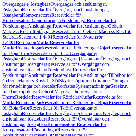
Övergångar ej löstagbara
Övergångar och anslutningar,
löstagbara
Reservdelar för Övergångar och anslutningar,
löstagbara
Kompensatorer
Reservdelar för
Kompensatorer
Genomföringar
Förslutningar
Reservdelar för
Förslutningar
Anslutningar
Reservdelar för Anslutningar
Geberit
Mapress Rostfritt Stål, gas
Reservdelar för Geberit Mapress Rostfritt
Stål, gas
Systemrör 1.4401
Reservdelar för Systemrör
1.4401
Rörnipplar
Muffar
Reservdelar för
Muffar
Reduceringar
Reservdelar för Reduceringar
Böjar
Reservdelar
för Böjar
T-rör
Reservdelar för T-rör
Övergångar ej
löstagbara
Reservdelar för Övergångar ej löstagbara
Övergångar och
anslutningar, löstagbara
Reservdelar för Övergångar och
anslutningar, löstagbara
Förslutningar
Reservdelar för
Förslutningar
Anslutningar
Reservdelar för Anslutningar
Tillbehör för
Geberit Mapress Rostfritt Stål
Skyddskåpor med rörände
Tätningar
för rörledningar och rördelar
Rörfästen
Systempackningar
Set skruv
för flänskopplingar
Geberit Mapress Therm
Systemrör
Therm
Rördelar
Reservdelar för Rördelar
Muffar
Reservdelar för
Muffar
Reduceringar
Reservdelar för Reduceringar
Böjar
Reservdelar
för Böjar
T-rör
Reservdelar för T-rör
Övergångar ej
löstagbara
Reservdelar för Övergångar ej löstagbara
Övergångar och
anslutningar, löstagbara
Reservdelar för Övergångar och
anslutningar, löstagbara
Kompensatorer
Reservdelar för
Kompensatorer
Förslutningar
Reservdelar för
Förslutningar
Värmeanslutningar
Reservdelar för