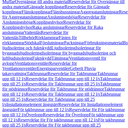
Muffar
Övergångar till andra material
Reservdelar för Övergångar till
andra material
Gängade kopplingar
Reservdelar för Gängade
kopplingar
Flänskopplingar
Flänsbussningar
Aggregatanslutningar
Rese
för Aggregatanslutningar
Anslutningsböjar
Reservdelar för
Anslutningsböjar
Kopplingshylsor
Reservdelar för
Kopplingshylsor
Raka anslutningar
Reservdelar för Raka
anslutningar
Vattenlås
Reservdelar för
Vattenlås
Tillbehör
Rörklammrar
Fästen för
rörklammrar
Stödskal
Förslutningar
Packningar
Förbrukningsmaterial
Br
ljudisolering och fuktskydd
Ljudisolering
Isoleringar för
byggnadsljudisolering
Isoleringar för byggnadsljudisolering och
luftljudsisolering
Fuktskydd
Tätningar
Ventilationsventil för
avlopp
Ventilationsventiler
Reservdelar för
Ventilationsventiler
Energisparventiler
Geberit Pluvia
takavvattning
Takbrunnar
Reservdelar för Takbrunnar
Takbrunnar
upp till 12 l/s
Reservdelar för Takbrunnar upp till 12 l/s
Takbrunnar
upp till 25 l/s
Reservdelar för Takbrunnar upp till 25 l/s
Takbrunnar
för stödrännor
Reservdelar för Takbrunnar för stödrännor
Takbrunnar
upp till 12 l/s
Reservdelar för Takbrunnar upp till 12 l/s
Takbrunnar
upp till 25 l/s
Reservdelar för Takbrunnar upp till 25
l/s
Installationselement ångspärr
Reservdelar för Installationselement
ångspärr
För takbrunnar upp till 12 l/s
Reservdelar för För takbrunnar
upp till 12 l/s
Överlopp
Reservdelar för Överlopp
För takbrunnar upp
till 12 l/s
Reservdelar för För takbrunnar upp till 12 l/s
För takbrunnar
upp till 25 l/s
Reservdelar för För takbrunnar upp till 25