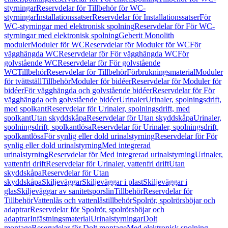
styrningar
Reservdelar för Tillbehör för WC-
styrningar
Installationssatser
Reservdelar för Installationssatser
För
WC-styrningar med elektronisk spolning
Reservdelar för För WC-
styrningar med elektronisk spolning
Geberit Monolith
moduler
Moduler för WC
Reservdelar för Moduler för WC
För
vägghängda WC
Reservdelar för För vägghängda WC
För
golvstående WC
Reservdelar för För golvstående
WC
Tillbehör
Reservdelar för Tillbehör
Förbrukningsmaterial
Moduler
för tvättställ
Tillbehör
Moduler för bidéer
Reservdelar för Moduler för
bidéer
För vägghängda och golvstående bidéer
Reservdelar för För
vägghängda och golvstående bidéer
Urinaler
Urinaler, spolningsdrift,
med spolkant
Reservdelar för Urinaler, spolningsdrift, med
spolkant
Utan skyddskåpa
Reservdelar för Utan skyddskåpa
Urinaler,
spolningsdrift, spolkantlösa
Reservdelar för Urinaler, spolningsdrift,
spolkantlösa
För synlig eller dold urinalstyrning
Reservdelar för För
synlig eller dold urinalstyrning
Med integrerad
urinalstyrning
Reservdelar för Med integrerad urinalstyrning
Urinaler,
vattenfri drift
Reservdelar för Urinaler, vattenfri drift
Utan
skyddskåpa
Reservdelar för Utan
skyddskåpa
Skiljeväggar
Skiljeväggar i plast
Skiljeväggar i
glas
Skiljeväggar av sanitetsporslin
Tillbehör
Reservdelar för
Tillbehör
Vattenlås och vattenlåstillbehör
Spolrör, spolrörsböjar och
adaptrar
Reservdelar för Spolrör, spolrörsböjar och
adaptrar
Infästningsmaterial
Urinalstyrningar
Dolt
montage
Reservdelar för Dolt montage
Med elektronisk spolning,