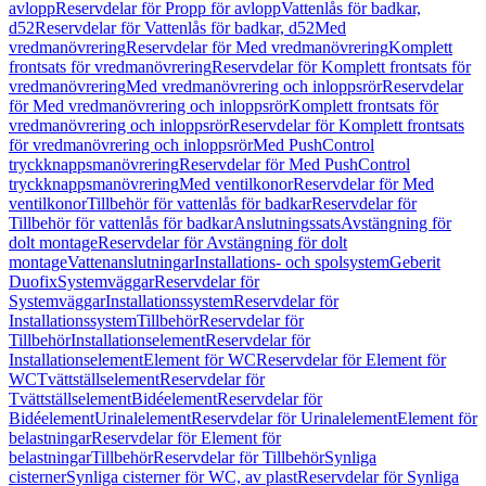
avlopp
Reservdelar för Propp för avlopp
Vattenlås för badkar,
d52
Reservdelar för Vattenlås för badkar, d52
Med
vredmanövrering
Reservdelar för Med vredmanövrering
Komplett
frontsats för vredmanövrering
Reservdelar för Komplett frontsats för
vredmanövrering
Med vredmanövrering och inloppsrör
Reservdelar
för Med vredmanövrering och inloppsrör
Komplett frontsats för
vredmanövrering och inloppsrör
Reservdelar för Komplett frontsats
för vredmanövrering och inloppsrör
Med PushControl
tryckknappsmanövrering
Reservdelar för Med PushControl
tryckknappsmanövrering
Med ventilkonor
Reservdelar för Med
ventilkonor
Tillbehör för vattenlås för badkar
Reservdelar för
Tillbehör för vattenlås för badkar
Anslutningssats
Avstängning för
dolt montage
Reservdelar för Avstängning för dolt
montage
Vattenanslutningar
Installations- och spolsystem
Geberit
Duofix
Systemväggar
Reservdelar för
Systemväggar
Installationssystem
Reservdelar för
Installationssystem
Tillbehör
Reservdelar för
Tillbehör
Installationselement
Reservdelar för
Installationselement
Element för WC
Reservdelar för Element för
WC
Tvättställselement
Reservdelar för
Tvättställselement
Bidéelement
Reservdelar för
Bidéelement
Urinalelement
Reservdelar för Urinalelement
Element för
belastningar
Reservdelar för Element för
belastningar
Tillbehör
Reservdelar för Tillbehör
Synliga
cisterner
Synliga cisterner för WC, av plast
Reservdelar för Synliga