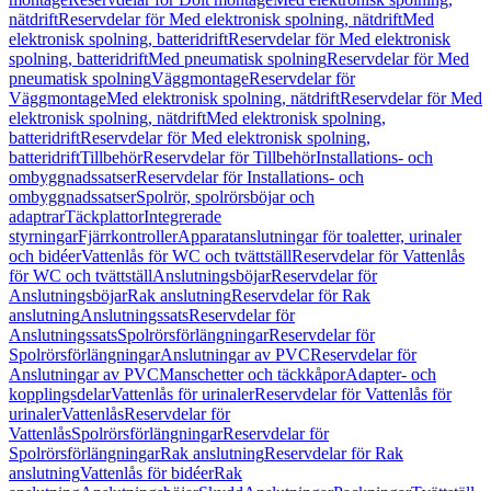
nätdrift
Reservdelar för Med elektronisk spolning, nätdrift
Med
elektronisk spolning, batteridrift
Reservdelar för Med elektronisk
spolning, batteridrift
Med pneumatisk spolning
Reservdelar för Med
pneumatisk spolning
Väggmontage
Reservdelar för
Väggmontage
Med elektronisk spolning, nätdrift
Reservdelar för Med
elektronisk spolning, nätdrift
Med elektronisk spolning,
batteridrift
Reservdelar för Med elektronisk spolning,
batteridrift
Tillbehör
Reservdelar för Tillbehör
Installations- och
ombyggnadssatser
Reservdelar för Installations- och
ombyggnadssatser
Spolrör, spolrörsböjar och
adaptrar
Täckplattor
Integrerade
styrningar
Fjärrkontroller
Apparatanslutningar för toaletter, urinaler
och bidéer
Vattenlås för WC och tvättställ
Reservdelar för Vattenlås
för WC och tvättställ
Anslutningsböjar
Reservdelar för
Anslutningsböjar
Rak anslutning
Reservdelar för Rak
anslutning
Anslutningssats
Reservdelar för
Anslutningssats
Spolrörsförlängningar
Reservdelar för
Spolrörsförlängningar
Anslutningar av PVC
Reservdelar för
Anslutningar av PVC
Manschetter och täckkåpor
Adapter- och
kopplingsdelar
Vattenlås för urinaler
Reservdelar för Vattenlås för
urinaler
Vattenlås
Reservdelar för
Vattenlås
Spolrörsförlängningar
Reservdelar för
Spolrörsförlängningar
Rak anslutning
Reservdelar för Rak
anslutning
Vattenlås för bidéer
Rak