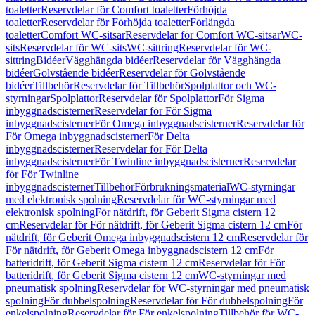
toaletter
Reservdelar för Comfort toaletter
Förhöjda
toaletter
Reservdelar för Förhöjda toaletter
Förlängda
toaletter
Comfort WC-sitsar
Reservdelar för Comfort WC-sitsar
WC-
sits
Reservdelar för WC-sits
WC-sittring
Reservdelar för WC-
sittring
Bidéer
Vägghängda bidéer
Reservdelar för Vägghängda
bidéer
Golvstående bidéer
Reservdelar för Golvstående
bidéer
Tillbehör
Reservdelar för Tillbehör
Spolplattor och WC-
styrningar
Spolplattor
Reservdelar för Spolplattor
För Sigma
inbyggnadscisterner
Reservdelar för För Sigma
inbyggnadscisterner
För Omega inbyggnadscisterner
Reservdelar för
För Omega inbyggnadscisterner
För Delta
inbyggnadscisterner
Reservdelar för För Delta
inbyggnadscisterner
För Twinline inbyggnadscisterner
Reservdelar
för För Twinline
inbyggnadscisterner
Tillbehör
Förbrukningsmaterial
WC-styrningar
med elektronisk spolning
Reservdelar för WC-styrningar med
elektronisk spolning
För nätdrift, för Geberit Sigma cistern 12
cm
Reservdelar för För nätdrift, för Geberit Sigma cistern 12 cm
För
nätdrift, för Geberit Omega inbyggnadscistern 12 cm
Reservdelar för
För nätdrift, för Geberit Omega inbyggnadscistern 12 cm
För
batteridrift, för Geberit Sigma cistern 12 cm
Reservdelar för För
batteridrift, för Geberit Sigma cistern 12 cm
WC-styrningar med
pneumatisk spolning
Reservdelar för WC-styrningar med pneumatisk
spolning
För dubbelspolning
Reservdelar för För dubbelspolning
För
enkelspolning
Reservdelar för För enkelspolning
Tillbehör för WC-