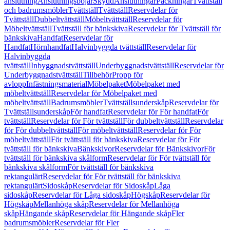
anslutning
Anslutningsböjar
Skydd
Anslutningar
Packningar
Tvättställ
och badrumsmöbler
Tvättställ
Tvättställ
Reservdelar för
Tvättställ
Dubbeltvättställ
Möbeltvättställ
Reservdelar för
Möbeltvättställ
Tvättställ för bänkskiva
Reservdelar för Tvättställ för
bänkskiva
Handfat
Reservdelar för
Handfat
Hörnhandfat
Halvinbyggda tvättställ
Reservdelar för
Halvinbyggda
tvättställ
Inbyggnadstvättställ
Underbyggnadstvättställ
Reservdelar för
Underbyggnadstvättställ
Tillbehör
Propp för
avlopp
Infästningsmaterial
Möbelpaket
Möbelpaket med
möbeltvättställ
Reservdelar för Möbelpaket med
möbeltvättställ
Badrumsmöbler
Tvättställsunderskåp
Reservdelar för
Tvättställsunderskåp
För handfat
Reservdelar för För handfat
För
tvättställ
Reservdelar för För tvättställ
För dubbeltvättställ
Reservdelar
för För dubbeltvättställ
För möbeltvättställ
Reservdelar för För
möbeltvättställ
För tvättställ för bänkskiva
Reservdelar för För
tvättställ för bänkskiva
Bänkskivor
Reservdelar för Bänkskivor
För
tvättställ för bänkskiva skålform
Reservdelar för För tvättställ för
bänkskiva skålform
För tvättställ för bänkskiva
rektangulärt
Reservdelar för För tvättställ för bänkskiva
rektangulärt
Sidoskåp
Reservdelar för Sidoskåp
Låga
sidoskåp
Reservdelar för Låga sidoskåp
Högskåp
Reservdelar för
Högskåp
Mellanhöga skåp
Reservdelar för Mellanhöga
skåp
Hängande skåp
Reservdelar för Hängande skåp
Fler
badrumsmöbler
Reservdelar för Fler