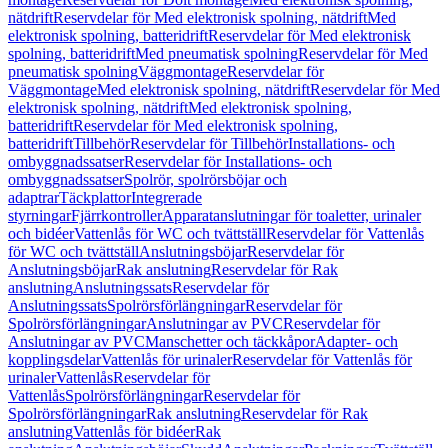
nätdrift
Reservdelar för Med elektronisk spolning, nätdrift
Med
elektronisk spolning, batteridrift
Reservdelar för Med elektronisk
spolning, batteridrift
Med pneumatisk spolning
Reservdelar för Med
pneumatisk spolning
Väggmontage
Reservdelar för
Väggmontage
Med elektronisk spolning, nätdrift
Reservdelar för Med
elektronisk spolning, nätdrift
Med elektronisk spolning,
batteridrift
Reservdelar för Med elektronisk spolning,
batteridrift
Tillbehör
Reservdelar för Tillbehör
Installations- och
ombyggnadssatser
Reservdelar för Installations- och
ombyggnadssatser
Spolrör, spolrörsböjar och
adaptrar
Täckplattor
Integrerade
styrningar
Fjärrkontroller
Apparatanslutningar för toaletter, urinaler
och bidéer
Vattenlås för WC och tvättställ
Reservdelar för Vattenlås
för WC och tvättställ
Anslutningsböjar
Reservdelar för
Anslutningsböjar
Rak anslutning
Reservdelar för Rak
anslutning
Anslutningssats
Reservdelar för
Anslutningssats
Spolrörsförlängningar
Reservdelar för
Spolrörsförlängningar
Anslutningar av PVC
Reservdelar för
Anslutningar av PVC
Manschetter och täckkåpor
Adapter- och
kopplingsdelar
Vattenlås för urinaler
Reservdelar för Vattenlås för
urinaler
Vattenlås
Reservdelar för
Vattenlås
Spolrörsförlängningar
Reservdelar för
Spolrörsförlängningar
Rak anslutning
Reservdelar för Rak
anslutning
Vattenlås för bidéer
Rak