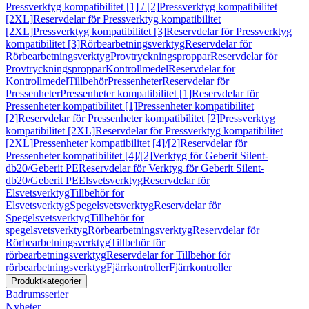
Pressverktyg kompatibilitet [1] / [2]
Pressverktyg kompatibilitet
[2XL]
Reservdelar för Pressverktyg kompatibilitet
[2XL]
Pressverktyg kompatibilitet [3]
Reservdelar för Pressverktyg
kompatibilitet [3]
Rörbearbetningsverktyg
Reservdelar för
Rörbearbetningsverktyg
Provtryckningsproppar
Reservdelar för
Provtryckningsproppar
Kontrollmedel
Reservdelar för
Kontrollmedel
Tillbehör
Pressenheter
Reservdelar för
Pressenheter
Pressenheter kompatibilitet [1]
Reservdelar för
Pressenheter kompatibilitet [1]
Pressenheter kompatibilitet
[2]
Reservdelar för Pressenheter kompatibilitet [2]
Pressverktyg
kompatibilitet [2XL]
Reservdelar för Pressverktyg kompatibilitet
[2XL]
Pressenheter kompatibilitet [4]/[2]
Reservdelar för
Pressenheter kompatibilitet [4]/[2]
Verktyg för Geberit Silent-
db20/Geberit PE
Reservdelar för Verktyg för Geberit Silent-
db20/Geberit PE
Elsvetsverktyg
Reservdelar för
Elsvetsverktyg
Tillbehör för
Elsvetsverktyg
Spegelsvetsverktyg
Reservdelar för
Spegelsvetsverktyg
Tillbehör för
spegelsvetsverktyg
Rörbearbetningsverktyg
Reservdelar för
Rörbearbetningsverktyg
Tillbehör för
rörbearbetningsverktyg
Reservdelar för Tillbehör för
rörbearbetningsverktyg
Fjärrkontroller
Fjärrkontroller
Produktkategorier
Badrumsserier
Nyheter