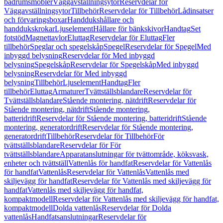
badrumsmöbler
Väggavställningsytor
Reservdelar för
Väggavställningsytor
Tillbehör
Reservdelar för Tillbehör
Lådinsatser
och förvaringsboxar
Handdukshållare och
handdukskrokar
Ljuselement
Hållare för bänkskivor
Handtag
Set
fotstöd
Magnettavlor
Eluttag
Reservdelar för Eluttag
Fler
tillbehör
Speglar och spegelskåp
Spegel
Reservdelar för Spegel
Med
inbyggd belysning
Reservdelar för Med inbyggd
belysning
Spegelskåp
Reservdelar för Spegelskåp
Med inbyggd
belysning
Reservdelar för Med inbyggd
belysning
Tillbehör
Ljuselement
Handtag
Fler
tillbehör
Eluttag
Armaturer
Tvättställsblandare
Reservdelar för
Tvättställsblandare
Stående montering, nätdrift
Reservdelar för
Stående montering, nätdrift
Stående montering,
batteridrift
Reservdelar för Stående montering, batteridrift
Stående
montering, generatordrift
Reservdelar för Stående montering,
generatordrift
Tillbehör
Reservdelar för Tillbehör
För
tvättställsblandare
Reservdelar för För
tvättställsblandare
Apparatanslutningar för tvättområde, köksvask,
enheter och tvättställ
Vattenlås för handfat
Reservdelar för Vattenlås
för handfat
Vattenlås
Reservdelar för Vattenlås
Vattenlås med
skiljevägg för handfat
Reservdelar för Vattenlås med skiljevägg för
handfat
Vattenlås med skiljevägg för handfat,
kompaktmodell
Reservdelar för Vattenlås med skiljevägg för handfat,
kompaktmodell
Dolda vattenlås
Reservdelar för Dolda
vattenlås
Handfatsanslutningar
Reservdelar för