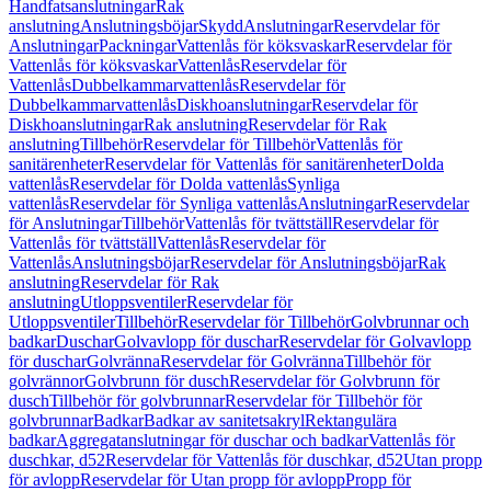
Handfatsanslutningar
Rak
anslutning
Anslutningsböjar
Skydd
Anslutningar
Reservdelar för
Anslutningar
Packningar
Vattenlås för köksvaskar
Reservdelar för
Vattenlås för köksvaskar
Vattenlås
Reservdelar för
Vattenlås
Dubbelkammarvattenlås
Reservdelar för
Dubbelkammarvattenlås
Diskhoanslutningar
Reservdelar för
Diskhoanslutningar
Rak anslutning
Reservdelar för Rak
anslutning
Tillbehör
Reservdelar för Tillbehör
Vattenlås för
sanitärenheter
Reservdelar för Vattenlås för sanitärenheter
Dolda
vattenlås
Reservdelar för Dolda vattenlås
Synliga
vattenlås
Reservdelar för Synliga vattenlås
Anslutningar
Reservdelar
för Anslutningar
Tillbehör
Vattenlås för tvättställ
Reservdelar för
Vattenlås för tvättställ
Vattenlås
Reservdelar för
Vattenlås
Anslutningsböjar
Reservdelar för Anslutningsböjar
Rak
anslutning
Reservdelar för Rak
anslutning
Utloppsventiler
Reservdelar för
Utloppsventiler
Tillbehör
Reservdelar för Tillbehör
Golvbrunnar och
badkar
Duschar
Golvavlopp för duschar
Reservdelar för Golvavlopp
för duschar
Golvränna
Reservdelar för Golvränna
Tillbehör för
golvrännor
Golvbrunn för dusch
Reservdelar för Golvbrunn för
dusch
Tillbehör för golvbrunnar
Reservdelar för Tillbehör för
golvbrunnar
Badkar
Badkar av sanitetsakryl
Rektangulära
badkar
Aggregatanslutningar för duschar och badkar
Vattenlås för
duschkar, d52
Reservdelar för Vattenlås för duschkar, d52
Utan propp
för avlopp
Reservdelar för Utan propp för avlopp
Propp för