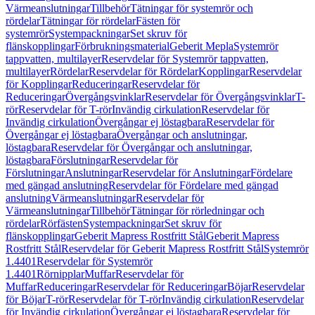
Värmeanslutningar
Tillbehör
Tätningar för systemrör och
rördelar
Tätningar för rördelar
Fästen för
systemrör
Systempackningar
Set skruv för
flänskopplingar
Förbrukningsmaterial
Geberit Mepla
Systemrör
tappvatten, multilayer
Reservdelar för Systemrör tappvatten,
multilayer
Rördelar
Reservdelar för Rördelar
Kopplingar
Reservdelar
för Kopplingar
Reduceringar
Reservdelar för
Reduceringar
Övergångsvinklar
Reservdelar för Övergångsvinklar
T-
rör
Reservdelar för T-rör
Invändig cirkulation
Reservdelar för
Invändig cirkulation
Övergångar ej löstagbara
Reservdelar för
Övergångar ej löstagbara
Övergångar och anslutningar,
löstagbara
Reservdelar för Övergångar och anslutningar,
löstagbara
Förslutningar
Reservdelar för
Förslutningar
Anslutningar
Reservdelar för Anslutningar
Fördelare
med gängad anslutning
Reservdelar för Fördelare med gängad
anslutning
Värmeanslutningar
Reservdelar för
Värmeanslutningar
Tillbehör
Tätningar för rörledningar och
rördelar
Rörfästen
Systempackningar
Set skruv för
flänskopplingar
Geberit Mapress Rostfritt Stål
Geberit Mapress
Rostfritt Stål
Reservdelar för Geberit Mapress Rostfritt Stål
Systemrör
1.4401
Reservdelar för Systemrör
1.4401
Rörnipplar
Muffar
Reservdelar för
Muffar
Reduceringar
Reservdelar för Reduceringar
Böjar
Reservdelar
för Böjar
T-rör
Reservdelar för T-rör
Invändig cirkulation
Reservdelar
för Invändig cirkulation
Övergångar ej löstagbara
Reservdelar för