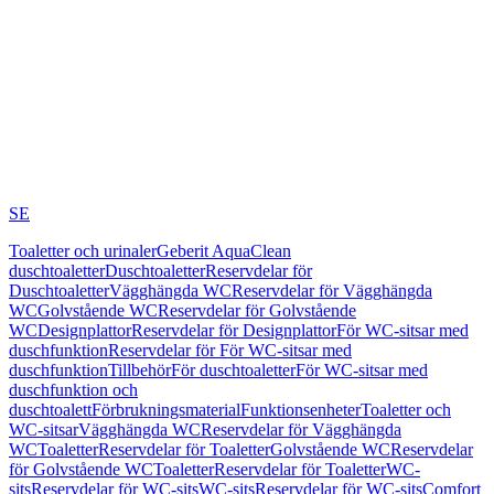
SE
Toaletter och urinaler
Geberit AquaClean
duschtoaletter
Duschtoaletter
Reservdelar för
Duschtoaletter
Vägghängda WC
Reservdelar för Vägghängda
WC
Golvstående WC
Reservdelar för Golvstående
WC
Designplattor
Reservdelar för Designplattor
För WC-sitsar med
duschfunktion
Reservdelar för För WC-sitsar med
duschfunktion
Tillbehör
För duschtoaletter
För WC-sitsar med
duschfunktion och
duschtoalett
Förbrukningsmaterial
Funktionsenheter
Toaletter och
WC-sitsar
Vägghängda WC
Reservdelar för Vägghängda
WC
Toaletter
Reservdelar för Toaletter
Golvstående WC
Reservdelar
för Golvstående WC
Toaletter
Reservdelar för Toaletter
WC-
sits
Reservdelar för WC-sits
WC-sits
Reservdelar för WC-sits
Comfort