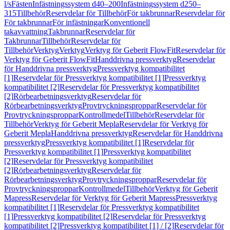
l/s
Fästen
Infästningssystem d40–200
Infästningssystem d250–
315
Tillbehör
Reservdelar för Tillbehör
För takbrunnar
Reservdelar för
För takbrunnar
För infästningar
Konventionell
takavvattning
Takbrunnar
Reservdelar för
Takbrunnar
Tillbehör
Reservdelar för
Tillbehör
Verktyg
Verktyg
Verktyg för Geberit FlowFit
Reservdelar för
Verktyg för Geberit FlowFit
Handdrivna pressverktyg
Reservdelar
för Handdrivna pressverktyg
Pressverktyg kompatibilitet
[1]
Reservdelar för Pressverktyg kompatibilitet [1]
Pressverktyg
kompatibilitet [2]
Reservdelar för Pressverktyg kompatibilitet
[2]
Rörbearbetningsverktyg
Reservdelar för
Rörbearbetningsverktyg
Provtryckningsproppar
Reservdelar för
Provtryckningsproppar
Kontrollmedel
Tillbehör
Reservdelar för
Tillbehör
Verktyg för Geberit Mepla
Reservdelar för Verktyg för
Geberit Mepla
Handdrivna pressverktyg
Reservdelar för Handdrivna
pressverktyg
Pressverktyg kompatibilitet [1]
Reservdelar för
Pressverktyg kompatibilitet [1]
Pressverktyg kompatibilitet
[2]
Reservdelar för Pressverktyg kompatibilitet
[2]
Rörbearbetningsverktyg
Reservdelar för
Rörbearbetningsverktyg
Provtryckningsproppar
Reservdelar för
Provtryckningsproppar
Kontrollmedel
Tillbehör
Verktyg för Geberit
Mapress
Reservdelar för Verktyg för Geberit Mapress
Pressverktyg
kompatibilitet [1]
Reservdelar för Pressverktyg kompatibilitet
[1]
Pressverktyg kompatibilitet [2]
Reservdelar för Pressverktyg
kompatibilitet [2]
Pressverktyg kompatibilitet [1] / [2]
Reservdelar för