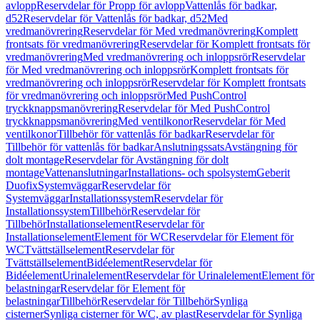
avlopp
Reservdelar för Propp för avlopp
Vattenlås för badkar,
d52
Reservdelar för Vattenlås för badkar, d52
Med
vredmanövrering
Reservdelar för Med vredmanövrering
Komplett
frontsats för vredmanövrering
Reservdelar för Komplett frontsats för
vredmanövrering
Med vredmanövrering och inloppsrör
Reservdelar
för Med vredmanövrering och inloppsrör
Komplett frontsats för
vredmanövrering och inloppsrör
Reservdelar för Komplett frontsats
för vredmanövrering och inloppsrör
Med PushControl
tryckknappsmanövrering
Reservdelar för Med PushControl
tryckknappsmanövrering
Med ventilkonor
Reservdelar för Med
ventilkonor
Tillbehör för vattenlås för badkar
Reservdelar för
Tillbehör för vattenlås för badkar
Anslutningssats
Avstängning för
dolt montage
Reservdelar för Avstängning för dolt
montage
Vattenanslutningar
Installations- och spolsystem
Geberit
Duofix
Systemväggar
Reservdelar för
Systemväggar
Installationssystem
Reservdelar för
Installationssystem
Tillbehör
Reservdelar för
Tillbehör
Installationselement
Reservdelar för
Installationselement
Element för WC
Reservdelar för Element för
WC
Tvättställselement
Reservdelar för
Tvättställselement
Bidéelement
Reservdelar för
Bidéelement
Urinalelement
Reservdelar för Urinalelement
Element för
belastningar
Reservdelar för Element för
belastningar
Tillbehör
Reservdelar för Tillbehör
Synliga
cisterner
Synliga cisterner för WC, av plast
Reservdelar för Synliga