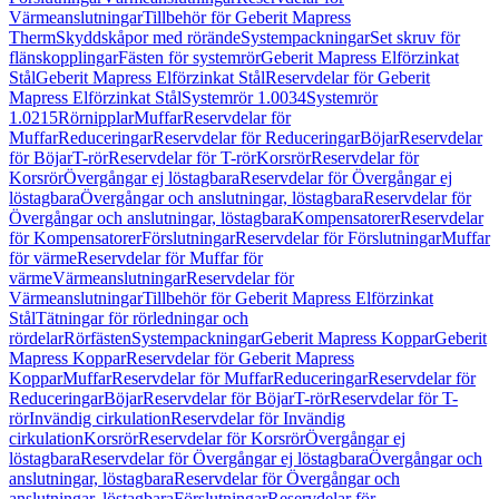
Värmeanslutningar
Tillbehör för Geberit Mapress
Therm
Skyddskåpor med rörände
Systempackningar
Set skruv för
flänskopplingar
Fästen för systemrör
Geberit Mapress Elförzinkat
Stål
Geberit Mapress Elförzinkat Stål
Reservdelar för Geberit
Mapress Elförzinkat Stål
Systemrör 1.0034
Systemrör
1.0215
Rörnipplar
Muffar
Reservdelar för
Muffar
Reduceringar
Reservdelar för Reduceringar
Böjar
Reservdelar
för Böjar
T-rör
Reservdelar för T-rör
Korsrör
Reservdelar för
Korsrör
Övergångar ej löstagbara
Reservdelar för Övergångar ej
löstagbara
Övergångar och anslutningar, löstagbara
Reservdelar för
Övergångar och anslutningar, löstagbara
Kompensatorer
Reservdelar
för Kompensatorer
Förslutningar
Reservdelar för Förslutningar
Muffar
för värme
Reservdelar för Muffar för
värme
Värmeanslutningar
Reservdelar för
Värmeanslutningar
Tillbehör för Geberit Mapress Elförzinkat
Stål
Tätningar för rörledningar och
rördelar
Rörfästen
Systempackningar
Geberit Mapress Koppar
Geberit
Mapress Koppar
Reservdelar för Geberit Mapress
Koppar
Muffar
Reservdelar för Muffar
Reduceringar
Reservdelar för
Reduceringar
Böjar
Reservdelar för Böjar
T-rör
Reservdelar för T-
rör
Invändig cirkulation
Reservdelar för Invändig
cirkulation
Korsrör
Reservdelar för Korsrör
Övergångar ej
löstagbara
Reservdelar för Övergångar ej löstagbara
Övergångar och
anslutningar, löstagbara
Reservdelar för Övergångar och
anslutningar, löstagbara
Förslutningar
Reservdelar för