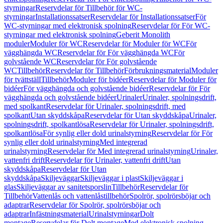
styrningar
Reservdelar för Tillbehör för WC-
styrningar
Installationssatser
Reservdelar för Installationssatser
För
WC-styrningar med elektronisk spolning
Reservdelar för För WC-
styrningar med elektronisk spolning
Geberit Monolith
moduler
Moduler för WC
Reservdelar för Moduler för WC
För
vägghängda WC
Reservdelar för För vägghängda WC
För
golvstående WC
Reservdelar för För golvstående
WC
Tillbehör
Reservdelar för Tillbehör
Förbrukningsmaterial
Moduler
för tvättställ
Tillbehör
Moduler för bidéer
Reservdelar för Moduler för
bidéer
För vägghängda och golvstående bidéer
Reservdelar för För
vägghängda och golvstående bidéer
Urinaler
Urinaler, spolningsdrift,
med spolkant
Reservdelar för Urinaler, spolningsdrift, med
spolkant
Utan skyddskåpa
Reservdelar för Utan skyddskåpa
Urinaler,
spolningsdrift, spolkantlösa
Reservdelar för Urinaler, spolningsdrift,
spolkantlösa
För synlig eller dold urinalstyrning
Reservdelar för För
synlig eller dold urinalstyrning
Med integrerad
urinalstyrning
Reservdelar för Med integrerad urinalstyrning
Urinaler,
vattenfri drift
Reservdelar för Urinaler, vattenfri drift
Utan
skyddskåpa
Reservdelar för Utan
skyddskåpa
Skiljeväggar
Skiljeväggar i plast
Skiljeväggar i
glas
Skiljeväggar av sanitetsporslin
Tillbehör
Reservdelar för
Tillbehör
Vattenlås och vattenlåstillbehör
Spolrör, spolrörsböjar och
adaptrar
Reservdelar för Spolrör, spolrörsböjar och
adaptrar
Infästningsmaterial
Urinalstyrningar
Dolt
montage
Reservdelar för Dolt montage
Med elektronisk spolning,