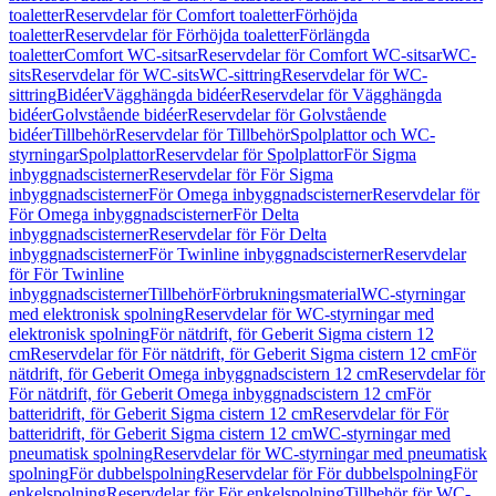
toaletter
Reservdelar för Comfort toaletter
Förhöjda
toaletter
Reservdelar för Förhöjda toaletter
Förlängda
toaletter
Comfort WC-sitsar
Reservdelar för Comfort WC-sitsar
WC-
sits
Reservdelar för WC-sits
WC-sittring
Reservdelar för WC-
sittring
Bidéer
Vägghängda bidéer
Reservdelar för Vägghängda
bidéer
Golvstående bidéer
Reservdelar för Golvstående
bidéer
Tillbehör
Reservdelar för Tillbehör
Spolplattor och WC-
styrningar
Spolplattor
Reservdelar för Spolplattor
För Sigma
inbyggnadscisterner
Reservdelar för För Sigma
inbyggnadscisterner
För Omega inbyggnadscisterner
Reservdelar för
För Omega inbyggnadscisterner
För Delta
inbyggnadscisterner
Reservdelar för För Delta
inbyggnadscisterner
För Twinline inbyggnadscisterner
Reservdelar
för För Twinline
inbyggnadscisterner
Tillbehör
Förbrukningsmaterial
WC-styrningar
med elektronisk spolning
Reservdelar för WC-styrningar med
elektronisk spolning
För nätdrift, för Geberit Sigma cistern 12
cm
Reservdelar för För nätdrift, för Geberit Sigma cistern 12 cm
För
nätdrift, för Geberit Omega inbyggnadscistern 12 cm
Reservdelar för
För nätdrift, för Geberit Omega inbyggnadscistern 12 cm
För
batteridrift, för Geberit Sigma cistern 12 cm
Reservdelar för För
batteridrift, för Geberit Sigma cistern 12 cm
WC-styrningar med
pneumatisk spolning
Reservdelar för WC-styrningar med pneumatisk
spolning
För dubbelspolning
Reservdelar för För dubbelspolning
För
enkelspolning
Reservdelar för För enkelspolning
Tillbehör för WC-