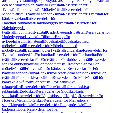
anslutning
Anslutningsböjar
Skydd
Anslutningar
Packningar
Tvättställ
och badrumsmöbler
Tvättställ
Tvättställ
Reservdelar för
Tvättställ
Dubbeltvättställ
Möbeltvättställ
Reservdelar för
Möbeltvättställ
Tvättställ för bänkskiva
Reservdelar för Tvättställ för
bänkskiva
Handfat
Reservdelar för
Handfat
Hörnhandfat
Halvinbyggda tvättställ
Reservdelar för
Halvinbyggda
tvättställ
Inbyggnadstvättställ
Underbyggnadstvättställ
Reservdelar för
Underbyggnadstvättställ
Tillbehör
Propp för
avlopp
Infästningsmaterial
Möbelpaket
Möbelpaket med
möbeltvättställ
Reservdelar för Möbelpaket med
möbeltvättställ
Badrumsmöbler
Tvättställsunderskåp
Reservdelar för
Tvättställsunderskåp
För handfat
Reservdelar för För handfat
För
tvättställ
Reservdelar för För tvättställ
För dubbeltvättställ
Reservdelar
för För dubbeltvättställ
För möbeltvättställ
Reservdelar för För
möbeltvättställ
För tvättställ för bänkskiva
Reservdelar för För
tvättställ för bänkskiva
Bänkskivor
Reservdelar för Bänkskivor
För
tvättställ för bänkskiva skålform
Reservdelar för För tvättställ för
bänkskiva skålform
För tvättställ för bänkskiva
rektangulärt
Reservdelar för För tvättställ för bänkskiva
rektangulärt
Sidoskåp
Reservdelar för Sidoskåp
Låga
sidoskåp
Reservdelar för Låga sidoskåp
Högskåp
Reservdelar för
Högskåp
Mellanhöga skåp
Reservdelar för Mellanhöga
skåp
Hängande skåp
Reservdelar för Hängande skåp
Fler
badrumsmöbler
Reservdelar för Fler