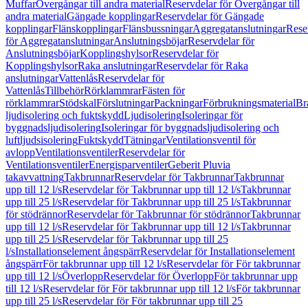
Muffar
Övergångar till andra material
Reservdelar för Övergångar till
andra material
Gängade kopplingar
Reservdelar för Gängade
kopplingar
Flänskopplingar
Flänsbussningar
Aggregatanslutningar
Rese
för Aggregatanslutningar
Anslutningsböjar
Reservdelar för
Anslutningsböjar
Kopplingshylsor
Reservdelar för
Kopplingshylsor
Raka anslutningar
Reservdelar för Raka
anslutningar
Vattenlås
Reservdelar för
Vattenlås
Tillbehör
Rörklammrar
Fästen för
rörklammrar
Stödskal
Förslutningar
Packningar
Förbrukningsmaterial
Br
ljudisolering och fuktskydd
Ljudisolering
Isoleringar för
byggnadsljudisolering
Isoleringar för byggnadsljudisolering och
luftljudsisolering
Fuktskydd
Tätningar
Ventilationsventil för
avlopp
Ventilationsventiler
Reservdelar för
Ventilationsventiler
Energisparventiler
Geberit Pluvia
takavvattning
Takbrunnar
Reservdelar för Takbrunnar
Takbrunnar
upp till 12 l/s
Reservdelar för Takbrunnar upp till 12 l/s
Takbrunnar
upp till 25 l/s
Reservdelar för Takbrunnar upp till 25 l/s
Takbrunnar
för stödrännor
Reservdelar för Takbrunnar för stödrännor
Takbrunnar
upp till 12 l/s
Reservdelar för Takbrunnar upp till 12 l/s
Takbrunnar
upp till 25 l/s
Reservdelar för Takbrunnar upp till 25
l/s
Installationselement ångspärr
Reservdelar för Installationselement
ångspärr
För takbrunnar upp till 12 l/s
Reservdelar för För takbrunnar
upp till 12 l/s
Överlopp
Reservdelar för Överlopp
För takbrunnar upp
till 12 l/s
Reservdelar för För takbrunnar upp till 12 l/s
För takbrunnar
upp till 25 l/s
Reservdelar för För takbrunnar upp till 25