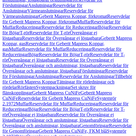
Förslutningar
Anslutningar
Reservdelar för
Anslutningar
Värmeanslutningar
Reservdelar för
Värmeanslutningar
Geberit Mapress Koppar, förkromat
Reservdelar
för Geberit Mapress Koppar, förkromat
Muffar
Reservdelar för
Muffar
Reduceringar
Reservdelar för Reduceringar
Böjar
Reservdelar
för Böjar
T-rör
Reservdelar för T-rör
Övergångar ej
löstagbara
Reservdelar för Övergångar ej löstagbara
Geberit Mapress
Koppar, gas
Reservdelar för Geberit Mapress Koppar,
gas
Muffar
Reservdelar för Muffar
Reduceringar
Reservdelar för
Reduceringar
Böjar
Reservdelar för Böjar
T-rör
Reservdelar för T-
rör
Övergångar ej löstagbara
Reservdelar för Övergångar ej
löstagbara
Övergångar och anslutningar, löstagbara
Reservdelar för
Övergångar och anslutningar, löstagbara
Förslutningar
Reservdelar
för Förslutningar
Anslutningar
Reservdelar för Anslutningar
Tillbehör
för Geberit Mapress Koppar
Tätningar för rörledningar och
rördelar
Rörfästen
Systempackningar
Set skruv för
flänskopplingar
Geberit Mapress CuNiFe
Geberit Mapress
CuNiFe
Reservdelar för Geberit Mapress CuNiFe
Systemrör
2.1972
Muffar
Reservdelar för Muffar
Reduceringar
Reservdelar för
Reduceringar
Böjar
Reservdelar för Böjar
T-rör
Reservdelar för T-
rör
Övergångar ej löstagbara
Reservdelar för Övergångar ej
löstagbara
Övergångar och anslutningar, löstagbara
Reservdelar för
Övergångar och anslutningar, löstagbara
Genomföringar
Reservdelar
för Genomföringar
Geberit Mapress CuNiFe, FKM blå
Systemrör