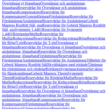
Övergångar ej löstagbara
Övergångar och anslutningar,
löstagbara
Reservdelar för Övergångar och anslutningar,
löstagbara
Kompensatorer
Reservdelar för
Kompensatorer
Genomföringar
Förslutningar
Reservdelar för
Förslutningar
Anslutningar
Reservdelar för Anslutningar
Geberit
Mapress Rostfritt Stål, gas
Reservdelar för Geberit Mapress Rostfritt
Stål, gas
Systemrör 1.4401
Reservdelar för Systemrör
1.4401
Rörnipplar
Muffar
Reservdelar för
Muffar
Reduceringar
Reservdelar för Reduceringar
Böjar
Reservdelar
för Böjar
T-rör
Reservdelar för T-rör
Övergångar ej
löstagbara
Reservdelar för Övergångar ej löstagbara
Övergångar och
anslutningar, löstagbara
Reservdelar för Övergångar och
anslutningar, löstagbara
Förslutningar
Reservdelar för
Förslutningar
Anslutningar
Reservdelar för Anslutningar
Tillbehör för
Geberit Mapress Rostfritt Stål
Skyddskåpor med rörände
Tätningar
för rörledningar och rördelar
Rörfästen
Systempackningar
Set skruv
för flänskopplingar
Geberit Mapress Therm
Systemrör
Therm
Rördelar
Reservdelar för Rördelar
Muffar
Reservdelar för
Muffar
Reduceringar
Reservdelar för Reduceringar
Böjar
Reservdelar
för Böjar
T-rör
Reservdelar för T-rör
Övergångar ej
löstagbara
Reservdelar för Övergångar ej löstagbara
Övergångar och
anslutningar, löstagbara
Reservdelar för Övergångar och
anslutningar, löstagbara
Kompensatorer
Reservdelar för
Kompensatorer
Förslutningar
Reservdelar för
Förslutningar
Värmeanslutningar
Reservdelar för