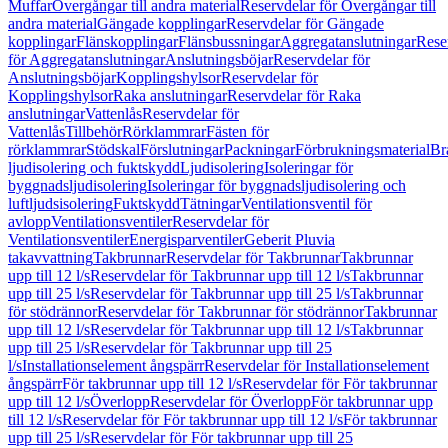
Muffar
Övergångar till andra material
Reservdelar för Övergångar till
andra material
Gängade kopplingar
Reservdelar för Gängade
kopplingar
Flänskopplingar
Flänsbussningar
Aggregatanslutningar
Rese
för Aggregatanslutningar
Anslutningsböjar
Reservdelar för
Anslutningsböjar
Kopplingshylsor
Reservdelar för
Kopplingshylsor
Raka anslutningar
Reservdelar för Raka
anslutningar
Vattenlås
Reservdelar för
Vattenlås
Tillbehör
Rörklammrar
Fästen för
rörklammrar
Stödskal
Förslutningar
Packningar
Förbrukningsmaterial
Br
ljudisolering och fuktskydd
Ljudisolering
Isoleringar för
byggnadsljudisolering
Isoleringar för byggnadsljudisolering och
luftljudsisolering
Fuktskydd
Tätningar
Ventilationsventil för
avlopp
Ventilationsventiler
Reservdelar för
Ventilationsventiler
Energisparventiler
Geberit Pluvia
takavvattning
Takbrunnar
Reservdelar för Takbrunnar
Takbrunnar
upp till 12 l/s
Reservdelar för Takbrunnar upp till 12 l/s
Takbrunnar
upp till 25 l/s
Reservdelar för Takbrunnar upp till 25 l/s
Takbrunnar
för stödrännor
Reservdelar för Takbrunnar för stödrännor
Takbrunnar
upp till 12 l/s
Reservdelar för Takbrunnar upp till 12 l/s
Takbrunnar
upp till 25 l/s
Reservdelar för Takbrunnar upp till 25
l/s
Installationselement ångspärr
Reservdelar för Installationselement
ångspärr
För takbrunnar upp till 12 l/s
Reservdelar för För takbrunnar
upp till 12 l/s
Överlopp
Reservdelar för Överlopp
För takbrunnar upp
till 12 l/s
Reservdelar för För takbrunnar upp till 12 l/s
För takbrunnar
upp till 25 l/s
Reservdelar för För takbrunnar upp till 25