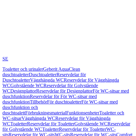
SE
Toaletter och urinaler
Geberit AquaClean
duschtoaletter
Duschtoaletter
Reservdelar för
Duschtoaletter
Vägghängda WC
Reservdelar för Vägghängda
WC
Golvstående WC
Reservdelar för Golvstående
WC
Designplattor
Reservdelar för Designplattor
För WC-sitsar med
duschfunktion
Reservdelar för För WC-sitsar med
duschfunktion
Tillbehör
För duschtoaletter
För WC-sitsar med
duschfunktion och
duschtoalett
Förbrukningsmaterial
Funktionsenheter
Toaletter och
WC-sitsar
Vägghängda WC
Reservdelar för Vägghängda
WC
Toaletter
Reservdelar för Toaletter
Golvstående WC
Reservdelar
för Golvstående WC
Toaletter
Reservdelar för Toaletter
WC-
sits
Reservdelar för WC-sits
WC-sits
Reservdelar för WC-sits
Comfort