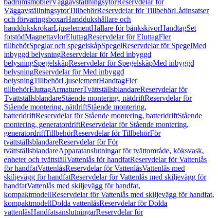
badrumsmöbler
Väggavställningsytor
Reservdelar för
Väggavställningsytor
Tillbehör
Reservdelar för Tillbehör
Lådinsatser
och förvaringsboxar
Handdukshållare och
handdukskrokar
Ljuselement
Hållare för bänkskivor
Handtag
Set
fotstöd
Magnettavlor
Eluttag
Reservdelar för Eluttag
Fler
tillbehör
Speglar och spegelskåp
Spegel
Reservdelar för Spegel
Med
inbyggd belysning
Reservdelar för Med inbyggd
belysning
Spegelskåp
Reservdelar för Spegelskåp
Med inbyggd
belysning
Reservdelar för Med inbyggd
belysning
Tillbehör
Ljuselement
Handtag
Fler
tillbehör
Eluttag
Armaturer
Tvättställsblandare
Reservdelar för
Tvättställsblandare
Stående montering, nätdrift
Reservdelar för
Stående montering, nätdrift
Stående montering,
batteridrift
Reservdelar för Stående montering, batteridrift
Stående
montering, generatordrift
Reservdelar för Stående montering,
generatordrift
Tillbehör
Reservdelar för Tillbehör
För
tvättställsblandare
Reservdelar för För
tvättställsblandare
Apparatanslutningar för tvättområde, köksvask,
enheter och tvättställ
Vattenlås för handfat
Reservdelar för Vattenlås
för handfat
Vattenlås
Reservdelar för Vattenlås
Vattenlås med
skiljevägg för handfat
Reservdelar för Vattenlås med skiljevägg för
handfat
Vattenlås med skiljevägg för handfat,
kompaktmodell
Reservdelar för Vattenlås med skiljevägg för handfat,
kompaktmodell
Dolda vattenlås
Reservdelar för Dolda
vattenlås
Handfatsanslutningar
Reservdelar för