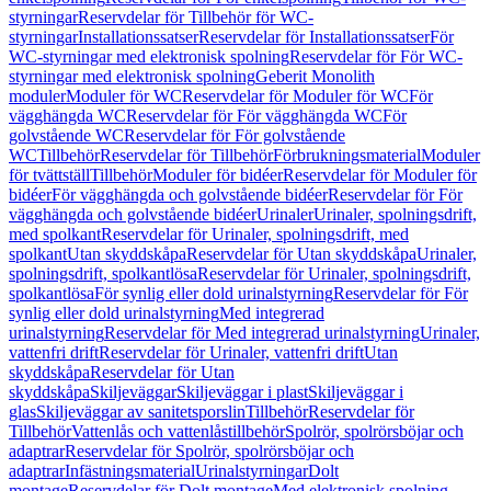
styrningar
Reservdelar för Tillbehör för WC-
styrningar
Installationssatser
Reservdelar för Installationssatser
För
WC-styrningar med elektronisk spolning
Reservdelar för För WC-
styrningar med elektronisk spolning
Geberit Monolith
moduler
Moduler för WC
Reservdelar för Moduler för WC
För
vägghängda WC
Reservdelar för För vägghängda WC
För
golvstående WC
Reservdelar för För golvstående
WC
Tillbehör
Reservdelar för Tillbehör
Förbrukningsmaterial
Moduler
för tvättställ
Tillbehör
Moduler för bidéer
Reservdelar för Moduler för
bidéer
För vägghängda och golvstående bidéer
Reservdelar för För
vägghängda och golvstående bidéer
Urinaler
Urinaler, spolningsdrift,
med spolkant
Reservdelar för Urinaler, spolningsdrift, med
spolkant
Utan skyddskåpa
Reservdelar för Utan skyddskåpa
Urinaler,
spolningsdrift, spolkantlösa
Reservdelar för Urinaler, spolningsdrift,
spolkantlösa
För synlig eller dold urinalstyrning
Reservdelar för För
synlig eller dold urinalstyrning
Med integrerad
urinalstyrning
Reservdelar för Med integrerad urinalstyrning
Urinaler,
vattenfri drift
Reservdelar för Urinaler, vattenfri drift
Utan
skyddskåpa
Reservdelar för Utan
skyddskåpa
Skiljeväggar
Skiljeväggar i plast
Skiljeväggar i
glas
Skiljeväggar av sanitetsporslin
Tillbehör
Reservdelar för
Tillbehör
Vattenlås och vattenlåstillbehör
Spolrör, spolrörsböjar och
adaptrar
Reservdelar för Spolrör, spolrörsböjar och
adaptrar
Infästningsmaterial
Urinalstyrningar
Dolt
montage
Reservdelar för Dolt montage
Med elektronisk spolning,