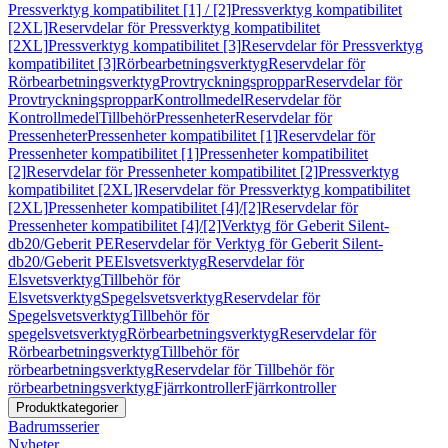
Pressverktyg kompatibilitet [1] / [2]
Pressverktyg kompatibilitet
[2XL]
Reservdelar för Pressverktyg kompatibilitet
[2XL]
Pressverktyg kompatibilitet [3]
Reservdelar för Pressverktyg
kompatibilitet [3]
Rörbearbetningsverktyg
Reservdelar för
Rörbearbetningsverktyg
Provtryckningsproppar
Reservdelar för
Provtryckningsproppar
Kontrollmedel
Reservdelar för
Kontrollmedel
Tillbehör
Pressenheter
Reservdelar för
Pressenheter
Pressenheter kompatibilitet [1]
Reservdelar för
Pressenheter kompatibilitet [1]
Pressenheter kompatibilitet
[2]
Reservdelar för Pressenheter kompatibilitet [2]
Pressverktyg
kompatibilitet [2XL]
Reservdelar för Pressverktyg kompatibilitet
[2XL]
Pressenheter kompatibilitet [4]/[2]
Reservdelar för
Pressenheter kompatibilitet [4]/[2]
Verktyg för Geberit Silent-
db20/Geberit PE
Reservdelar för Verktyg för Geberit Silent-
db20/Geberit PE
Elsvetsverktyg
Reservdelar för
Elsvetsverktyg
Tillbehör för
Elsvetsverktyg
Spegelsvetsverktyg
Reservdelar för
Spegelsvetsverktyg
Tillbehör för
spegelsvetsverktyg
Rörbearbetningsverktyg
Reservdelar för
Rörbearbetningsverktyg
Tillbehör för
rörbearbetningsverktyg
Reservdelar för Tillbehör för
rörbearbetningsverktyg
Fjärrkontroller
Fjärrkontroller
Produktkategorier
Badrumsserier
Nyheter