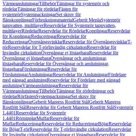
Värmeanslutningar
Tillbehör
Tätningar för systemrör och
rördelar
Tätningar för rördelar
Fästen för
systemrör
Systempackningar
Set skruv för
flänskopplingar
Förbrukningsmaterial
Geberit Mepla
Systemrör
tappvatten, multilayer
Reservdelar för Systemrör tappvatten,
multilayer
Rördelar
Reservdelar för Rördelar
Kopplingar
Reservdelar
för Kopplingar
Reduceringar
Reservdelar för
Reduceringar
Övergångsvinklar
Reservdelar för Övergångsvinklar
T-
rör
Reservdelar för T-rör
Invändig cirkulation
Reservdelar för
Invändig cirkulation
Övergångar ej löstagbara
Reservdelar för
Övergångar ej löstagbara
Övergångar och anslutningar,
löstagbara
Reservdelar för Övergångar och anslutningar,
löstagbara
Förslutningar
Reservdelar för
Förslutningar
Anslutningar
Reservdelar för Anslutningar
Fördelare
med gängad anslutning
Reservdelar för Fördelare med gängad
anslutning
Värmeanslutningar
Reservdelar för
Värmeanslutningar
Tillbehör
Tätningar för rörledningar och
rördelar
Rörfästen
Systempackningar
Set skruv för
flänskopplingar
Geberit Mapress Rostfritt Stål
Geberit Mapress
Rostfritt Stål
Reservdelar för Geberit Mapress Rostfritt Stål
Systemrör
1.4401
Reservdelar för Systemrör
1.4401
Rörnipplar
Muffar
Reservdelar för
Muffar
Reduceringar
Reservdelar för Reduceringar
Böjar
Reservdelar
för Böjar
T-rör
Reservdelar för T-rör
Invändig cirkulation
Reservdelar
för Invändig cirkulation
Övergångar ej löstagbara
Reservdelar för