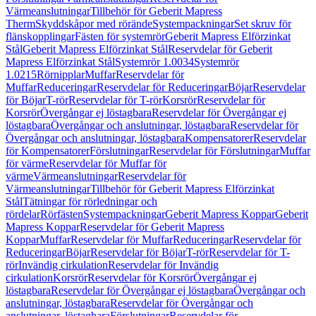
Värmeanslutningar
Tillbehör för Geberit Mapress
Therm
Skyddskåpor med rörände
Systempackningar
Set skruv för
flänskopplingar
Fästen för systemrör
Geberit Mapress Elförzinkat
Stål
Geberit Mapress Elförzinkat Stål
Reservdelar för Geberit
Mapress Elförzinkat Stål
Systemrör 1.0034
Systemrör
1.0215
Rörnipplar
Muffar
Reservdelar för
Muffar
Reduceringar
Reservdelar för Reduceringar
Böjar
Reservdelar
för Böjar
T-rör
Reservdelar för T-rör
Korsrör
Reservdelar för
Korsrör
Övergångar ej löstagbara
Reservdelar för Övergångar ej
löstagbara
Övergångar och anslutningar, löstagbara
Reservdelar för
Övergångar och anslutningar, löstagbara
Kompensatorer
Reservdelar
för Kompensatorer
Förslutningar
Reservdelar för Förslutningar
Muffar
för värme
Reservdelar för Muffar för
värme
Värmeanslutningar
Reservdelar för
Värmeanslutningar
Tillbehör för Geberit Mapress Elförzinkat
Stål
Tätningar för rörledningar och
rördelar
Rörfästen
Systempackningar
Geberit Mapress Koppar
Geberit
Mapress Koppar
Reservdelar för Geberit Mapress
Koppar
Muffar
Reservdelar för Muffar
Reduceringar
Reservdelar för
Reduceringar
Böjar
Reservdelar för Böjar
T-rör
Reservdelar för T-
rör
Invändig cirkulation
Reservdelar för Invändig
cirkulation
Korsrör
Reservdelar för Korsrör
Övergångar ej
löstagbara
Reservdelar för Övergångar ej löstagbara
Övergångar och
anslutningar, löstagbara
Reservdelar för Övergångar och
anslutningar, löstagbara
Förslutningar
Reservdelar för