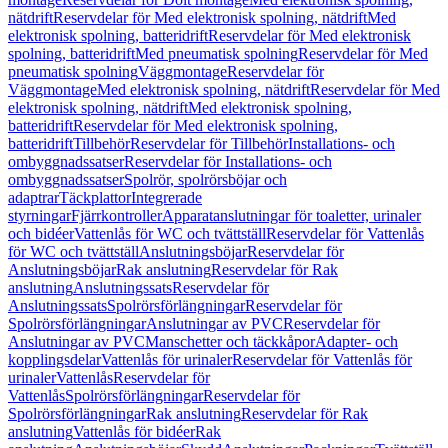
nätdrift
Reservdelar för Med elektronisk spolning, nätdrift
Med
elektronisk spolning, batteridrift
Reservdelar för Med elektronisk
spolning, batteridrift
Med pneumatisk spolning
Reservdelar för Med
pneumatisk spolning
Väggmontage
Reservdelar för
Väggmontage
Med elektronisk spolning, nätdrift
Reservdelar för Med
elektronisk spolning, nätdrift
Med elektronisk spolning,
batteridrift
Reservdelar för Med elektronisk spolning,
batteridrift
Tillbehör
Reservdelar för Tillbehör
Installations- och
ombyggnadssatser
Reservdelar för Installations- och
ombyggnadssatser
Spolrör, spolrörsböjar och
adaptrar
Täckplattor
Integrerade
styrningar
Fjärrkontroller
Apparatanslutningar för toaletter, urinaler
och bidéer
Vattenlås för WC och tvättställ
Reservdelar för Vattenlås
för WC och tvättställ
Anslutningsböjar
Reservdelar för
Anslutningsböjar
Rak anslutning
Reservdelar för Rak
anslutning
Anslutningssats
Reservdelar för
Anslutningssats
Spolrörsförlängningar
Reservdelar för
Spolrörsförlängningar
Anslutningar av PVC
Reservdelar för
Anslutningar av PVC
Manschetter och täckkåpor
Adapter- och
kopplingsdelar
Vattenlås för urinaler
Reservdelar för Vattenlås för
urinaler
Vattenlås
Reservdelar för
Vattenlås
Spolrörsförlängningar
Reservdelar för
Spolrörsförlängningar
Rak anslutning
Reservdelar för Rak
anslutning
Vattenlås för bidéer
Rak