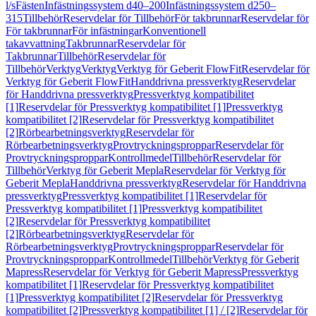
l/s
Fästen
Infästningssystem d40–200
Infästningssystem d250–
315
Tillbehör
Reservdelar för Tillbehör
För takbrunnar
Reservdelar för
För takbrunnar
För infästningar
Konventionell
takavvattning
Takbrunnar
Reservdelar för
Takbrunnar
Tillbehör
Reservdelar för
Tillbehör
Verktyg
Verktyg
Verktyg för Geberit FlowFit
Reservdelar för
Verktyg för Geberit FlowFit
Handdrivna pressverktyg
Reservdelar
för Handdrivna pressverktyg
Pressverktyg kompatibilitet
[1]
Reservdelar för Pressverktyg kompatibilitet [1]
Pressverktyg
kompatibilitet [2]
Reservdelar för Pressverktyg kompatibilitet
[2]
Rörbearbetningsverktyg
Reservdelar för
Rörbearbetningsverktyg
Provtryckningsproppar
Reservdelar för
Provtryckningsproppar
Kontrollmedel
Tillbehör
Reservdelar för
Tillbehör
Verktyg för Geberit Mepla
Reservdelar för Verktyg för
Geberit Mepla
Handdrivna pressverktyg
Reservdelar för Handdrivna
pressverktyg
Pressverktyg kompatibilitet [1]
Reservdelar för
Pressverktyg kompatibilitet [1]
Pressverktyg kompatibilitet
[2]
Reservdelar för Pressverktyg kompatibilitet
[2]
Rörbearbetningsverktyg
Reservdelar för
Rörbearbetningsverktyg
Provtryckningsproppar
Reservdelar för
Provtryckningsproppar
Kontrollmedel
Tillbehör
Verktyg för Geberit
Mapress
Reservdelar för Verktyg för Geberit Mapress
Pressverktyg
kompatibilitet [1]
Reservdelar för Pressverktyg kompatibilitet
[1]
Pressverktyg kompatibilitet [2]
Reservdelar för Pressverktyg
kompatibilitet [2]
Pressverktyg kompatibilitet [1] / [2]
Reservdelar för