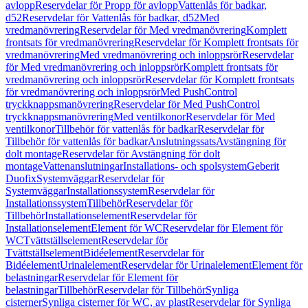
avlopp
Reservdelar för Propp för avlopp
Vattenlås för badkar,
d52
Reservdelar för Vattenlås för badkar, d52
Med
vredmanövrering
Reservdelar för Med vredmanövrering
Komplett
frontsats för vredmanövrering
Reservdelar för Komplett frontsats för
vredmanövrering
Med vredmanövrering och inloppsrör
Reservdelar
för Med vredmanövrering och inloppsrör
Komplett frontsats för
vredmanövrering och inloppsrör
Reservdelar för Komplett frontsats
för vredmanövrering och inloppsrör
Med PushControl
tryckknappsmanövrering
Reservdelar för Med PushControl
tryckknappsmanövrering
Med ventilkonor
Reservdelar för Med
ventilkonor
Tillbehör för vattenlås för badkar
Reservdelar för
Tillbehör för vattenlås för badkar
Anslutningssats
Avstängning för
dolt montage
Reservdelar för Avstängning för dolt
montage
Vattenanslutningar
Installations- och spolsystem
Geberit
Duofix
Systemväggar
Reservdelar för
Systemväggar
Installationssystem
Reservdelar för
Installationssystem
Tillbehör
Reservdelar för
Tillbehör
Installationselement
Reservdelar för
Installationselement
Element för WC
Reservdelar för Element för
WC
Tvättställselement
Reservdelar för
Tvättställselement
Bidéelement
Reservdelar för
Bidéelement
Urinalelement
Reservdelar för Urinalelement
Element för
belastningar
Reservdelar för Element för
belastningar
Tillbehör
Reservdelar för Tillbehör
Synliga
cisterner
Synliga cisterner för WC, av plast
Reservdelar för Synliga