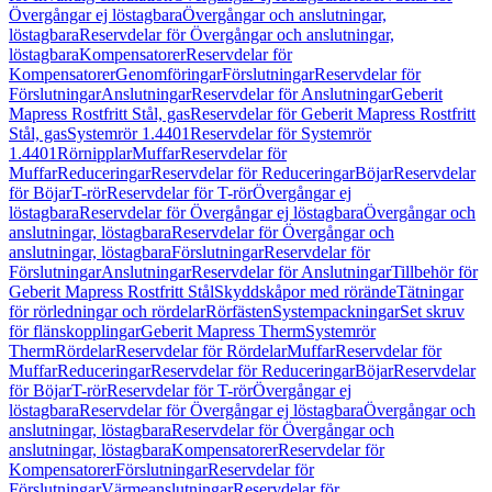
Övergångar ej löstagbara
Övergångar och anslutningar,
löstagbara
Reservdelar för Övergångar och anslutningar,
löstagbara
Kompensatorer
Reservdelar för
Kompensatorer
Genomföringar
Förslutningar
Reservdelar för
Förslutningar
Anslutningar
Reservdelar för Anslutningar
Geberit
Mapress Rostfritt Stål, gas
Reservdelar för Geberit Mapress Rostfritt
Stål, gas
Systemrör 1.4401
Reservdelar för Systemrör
1.4401
Rörnipplar
Muffar
Reservdelar för
Muffar
Reduceringar
Reservdelar för Reduceringar
Böjar
Reservdelar
för Böjar
T-rör
Reservdelar för T-rör
Övergångar ej
löstagbara
Reservdelar för Övergångar ej löstagbara
Övergångar och
anslutningar, löstagbara
Reservdelar för Övergångar och
anslutningar, löstagbara
Förslutningar
Reservdelar för
Förslutningar
Anslutningar
Reservdelar för Anslutningar
Tillbehör för
Geberit Mapress Rostfritt Stål
Skyddskåpor med rörände
Tätningar
för rörledningar och rördelar
Rörfästen
Systempackningar
Set skruv
för flänskopplingar
Geberit Mapress Therm
Systemrör
Therm
Rördelar
Reservdelar för Rördelar
Muffar
Reservdelar för
Muffar
Reduceringar
Reservdelar för Reduceringar
Böjar
Reservdelar
för Böjar
T-rör
Reservdelar för T-rör
Övergångar ej
löstagbara
Reservdelar för Övergångar ej löstagbara
Övergångar och
anslutningar, löstagbara
Reservdelar för Övergångar och
anslutningar, löstagbara
Kompensatorer
Reservdelar för
Kompensatorer
Förslutningar
Reservdelar för
Förslutningar
Värmeanslutningar
Reservdelar för