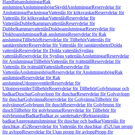
Handfatsanslutningar
Rak
anslutning
Anslutningsböjar
Skydd
Anslutningar
Reservdelar för
Anslutningar
Packningar
Vattenlås för köksvaskar
Reservdelar för
Vattenlås för köksvaskar
Vattenlås
Reservdelar för
Vattenlås
Dubbelkammarvattenlås
Reservdelar för
Dubbelkammarvattenlås
Diskhoanslutningar
Reservdelar för
Diskhoanslutningar
Rak anslutning
Reservdelar för Rak
anslutning
Tillbehör
Reservdelar för Tillbehör
Vattenlås för
sanitärenheter
Reservdelar för Vattenlås för sanitärenheter
Dolda
vattenlås
Reservdelar för Dolda vattenlås
Synliga
vattenlås
Reservdelar för Synliga vattenlås
Anslutningar
Reservdelar
för Anslutningar
Tillbehör
Vattenlås för tvättställ
Reservdelar för
Vattenlås för tvättställ
Vattenlås
Reservdelar för
Vattenlås
Anslutningsböjar
Reservdelar för Anslutningsböjar
Rak
anslutning
Reservdelar för Rak
anslutning
Utloppsventiler
Reservdelar för
Utloppsventiler
Tillbehör
Reservdelar för Tillbehör
Golvbrunnar och
badkar
Duschar
Golvavlopp för duschar
Reservdelar för Golvavlopp
för duschar
Golvränna
Reservdelar för Golvränna
Tillbehör för
golvrännor
Golvbrunn för dusch
Reservdelar för Golvbrunn för
dusch
Tillbehör för golvbrunnar
Reservdelar för Tillbehör för
golvbrunnar
Badkar
Badkar av sanitetsakryl
Rektangulära
badkar
Aggregatanslutningar för duschar och badkar
Vattenlås för
duschkar, d52
Reservdelar för Vattenlås för duschkar, d52
Utan propp
för avlopp
Reservdelar för Utan propp för avlopp
Propp för