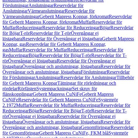
Förslutningar
Anslutningar
Reservdelar för
Anslutningar
Värmeanslutningar
Reservdelar för
Värmeanslutningar
Geberit Mapress Koppar, förkromat
Reservdelar
för Geberit Mapress Koppar, förkromat
Muffar
Reservdelar för
Muffar
Reduceringar
Reservdelar för Reduceringar
Böjar
Reservdelar
för Böjar
T-rör
Reservdelar för T-rör
Övergångar ej
löstagbara
Reservdelar för Övergångar ej löstagbara
Geberit Mapress
Koppar, gas
Reservdelar för Geberit Mapress Koppar,
gas
Muffar
Reservdelar för Muffar
Reduceringar
Reservdelar för
Reduceringar
Böjar
Reservdelar för Böjar
T-rör
Reservdelar för T-
rör
Övergångar ej löstagbara
Reservdelar för Övergångar ej
löstagbara
Övergångar och anslutningar, löstagbara
Reservdelar för
Övergångar och anslutningar, löstagbara
Förslutningar
Reservdelar
för Förslutningar
Anslutningar
Reservdelar för Anslutningar
Tillbehör
för Geberit Mapress Koppar
Tätningar för rörledningar och
rördelar
Rörfästen
Systempackningar
Set skruv för
flänskopplingar
Geberit Mapress CuNiFe
Geberit Mapress
CuNiFe
Reservdelar för Geberit Mapress CuNiFe
Systemrör
2.1972
Muffar
Reservdelar för Muffar
Reduceringar
Reservdelar för
Reduceringar
Böjar
Reservdelar för Böjar
T-rör
Reservdelar för T-
rör
Övergångar ej löstagbara
Reservdelar för Övergångar ej
löstagbara
Övergångar och anslutningar, löstagbara
Reservdelar för
Övergångar och anslutningar, löstagbara
Genomföringar
Reservdelar
för Genomföringar
Geberit Mapress CuNiFe, FKM blå
Systemrör