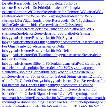
toaletter
Reservdelar för Comfort toaletter
Förhöjda
toaletter
Reservdelar för Förhöjda toaletter
Förlängda
toaletter
Comfort WC-sitsar
Reservdelar för Comfort WC-sitsar
WC-
sits
Reservdelar för WC-sits
WC-sittring
Reservdelar för WC-
sittring
Bidéer
Vägghängda bidéer
Reservdelar för Vägghängda
bidéer
Golvstående bidéer
Reservdelar för Golvstående
bidéer
Tillbehör
Reservdelar för Tillbehör
Spolplattor och WC-
styrningar
Spolplattor
Reservdelar för Spolplattor
För Sigma
inbyggnadscisterner
Reservdelar för För Sigma
inbyggnadscisterner
För Omega inbyggnadscisterner
Reservdelar för
För Omega inbyggnadscisterner
För Delta
inbyggnadscisterner
Reservdelar för För Delta
inbyggnadscisterner
För Twinline inbyggnadscisterner
Reservdelar
för För Twinline
inbyggnadscisterner
Tillbehör
Förbrukningsmaterial
WC-styrningar
med elektronisk spolning
Reservdelar för WC-styrningar med
elektronisk spolning
För nätdrift, för Geberit Sigma cistern 12
cm
Reservdelar för För nätdrift, för Geberit Sigma cistern 12 cm
För
nätdrift, för Geberit Omega inbyggnadscistern 12 cm
Reservdelar för
För nätdrift, för Geberit Omega inbyggnadscistern 12 cm
För
batteridrift, för Geberit Sigma cistern 12 cm
Reservdelar för För
batteridrift, för Geberit Sigma cistern 12 cm
WC-styrningar med
pneumatisk spolning
Reservdelar för WC-styrningar med pneumatisk
spolning
För dubbelspolning
Reservdelar för För dubbelspolning
För
enkelspolning
Reservdelar för För enkelspolning
Tillbehör för WC-