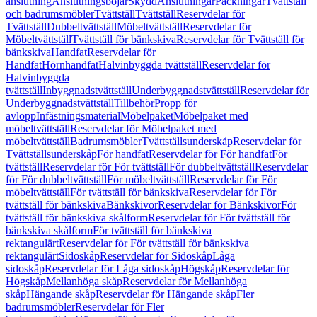
anslutning
Anslutningsböjar
Skydd
Anslutningar
Packningar
Tvättställ
och badrumsmöbler
Tvättställ
Tvättställ
Reservdelar för
Tvättställ
Dubbeltvättställ
Möbeltvättställ
Reservdelar för
Möbeltvättställ
Tvättställ för bänkskiva
Reservdelar för Tvättställ för
bänkskiva
Handfat
Reservdelar för
Handfat
Hörnhandfat
Halvinbyggda tvättställ
Reservdelar för
Halvinbyggda
tvättställ
Inbyggnadstvättställ
Underbyggnadstvättställ
Reservdelar för
Underbyggnadstvättställ
Tillbehör
Propp för
avlopp
Infästningsmaterial
Möbelpaket
Möbelpaket med
möbeltvättställ
Reservdelar för Möbelpaket med
möbeltvättställ
Badrumsmöbler
Tvättställsunderskåp
Reservdelar för
Tvättställsunderskåp
För handfat
Reservdelar för För handfat
För
tvättställ
Reservdelar för För tvättställ
För dubbeltvättställ
Reservdelar
för För dubbeltvättställ
För möbeltvättställ
Reservdelar för För
möbeltvättställ
För tvättställ för bänkskiva
Reservdelar för För
tvättställ för bänkskiva
Bänkskivor
Reservdelar för Bänkskivor
För
tvättställ för bänkskiva skålform
Reservdelar för För tvättställ för
bänkskiva skålform
För tvättställ för bänkskiva
rektangulärt
Reservdelar för För tvättställ för bänkskiva
rektangulärt
Sidoskåp
Reservdelar för Sidoskåp
Låga
sidoskåp
Reservdelar för Låga sidoskåp
Högskåp
Reservdelar för
Högskåp
Mellanhöga skåp
Reservdelar för Mellanhöga
skåp
Hängande skåp
Reservdelar för Hängande skåp
Fler
badrumsmöbler
Reservdelar för Fler