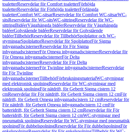
toaletter
Reservdelar för Comfort toaletter
Förhöjda
toaletter
Reservdelar för Förhöjda toaletter
Förlängda
toaletter
Comfort WC-sitsar
Reservdelar för Comfort WC-sitsar
WC-
sits
Reservdelar för WC-sits
WC-sittring
Reservdelar för WC-
sittring
Bidéer
Vägghängda bidéer
Reservdelar för Vägghängda
bidéer
Golvstående bidéer
Reservdelar för Golvstående
bidéer
Tillbehör
Reservdelar för Tillbehör
Spolplattor och WC-
styrningar
Spolplattor
Reservdelar för Spolplattor
För Sigma
inbyggnadscisterner
Reservdelar för För Sigma
inbyggnadscisterner
För Omega inbyggnadscisterner
Reservdelar för
För Omega inbyggnadscisterner
För Delta
inbyggnadscisterner
Reservdelar för För Delta
inbyggnadscisterner
För Twinline inbyggnadscisterner
Reservdelar
för För Twinline
inbyggnadscisterner
Tillbehör
Förbrukningsmaterial
WC-styrningar
med elektronisk spolning
Reservdelar för WC-styrningar med
elektronisk spolning
För nätdrift, för Geberit Sigma cistern 12
cm
Reservdelar för För nätdrift, för Geberit Sigma cistern 12 cm
För
nätdrift, för Geberit Omega inbyggnadscistern 12 cm
Reservdelar för
För nätdrift, för Geberit Omega inbyggnadscistern 12 cm
För
batteridrift, för Geberit Sigma cistern 12 cm
Reservdelar för För
batteridrift, för Geberit Sigma cistern 12 cm
WC-styrningar med
pneumatisk spolning
Reservdelar för WC-styrningar med pneumatisk
spolning
För dubbelspolning
Reservdelar för För dubbelspolning
För
enkelspolning
Reservdelar för För enkelspolning
Tillbehör för WC-