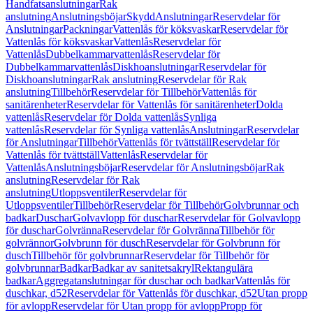
Handfatsanslutningar
Rak
anslutning
Anslutningsböjar
Skydd
Anslutningar
Reservdelar för
Anslutningar
Packningar
Vattenlås för köksvaskar
Reservdelar för
Vattenlås för köksvaskar
Vattenlås
Reservdelar för
Vattenlås
Dubbelkammarvattenlås
Reservdelar för
Dubbelkammarvattenlås
Diskhoanslutningar
Reservdelar för
Diskhoanslutningar
Rak anslutning
Reservdelar för Rak
anslutning
Tillbehör
Reservdelar för Tillbehör
Vattenlås för
sanitärenheter
Reservdelar för Vattenlås för sanitärenheter
Dolda
vattenlås
Reservdelar för Dolda vattenlås
Synliga
vattenlås
Reservdelar för Synliga vattenlås
Anslutningar
Reservdelar
för Anslutningar
Tillbehör
Vattenlås för tvättställ
Reservdelar för
Vattenlås för tvättställ
Vattenlås
Reservdelar för
Vattenlås
Anslutningsböjar
Reservdelar för Anslutningsböjar
Rak
anslutning
Reservdelar för Rak
anslutning
Utloppsventiler
Reservdelar för
Utloppsventiler
Tillbehör
Reservdelar för Tillbehör
Golvbrunnar och
badkar
Duschar
Golvavlopp för duschar
Reservdelar för Golvavlopp
för duschar
Golvränna
Reservdelar för Golvränna
Tillbehör för
golvrännor
Golvbrunn för dusch
Reservdelar för Golvbrunn för
dusch
Tillbehör för golvbrunnar
Reservdelar för Tillbehör för
golvbrunnar
Badkar
Badkar av sanitetsakryl
Rektangulära
badkar
Aggregatanslutningar för duschar och badkar
Vattenlås för
duschkar, d52
Reservdelar för Vattenlås för duschkar, d52
Utan propp
för avlopp
Reservdelar för Utan propp för avlopp
Propp för