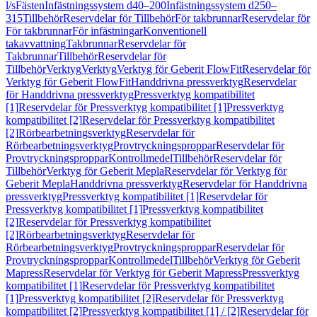
l/s
Fästen
Infästningssystem d40–200
Infästningssystem d250–
315
Tillbehör
Reservdelar för Tillbehör
För takbrunnar
Reservdelar för
För takbrunnar
För infästningar
Konventionell
takavvattning
Takbrunnar
Reservdelar för
Takbrunnar
Tillbehör
Reservdelar för
Tillbehör
Verktyg
Verktyg
Verktyg för Geberit FlowFit
Reservdelar för
Verktyg för Geberit FlowFit
Handdrivna pressverktyg
Reservdelar
för Handdrivna pressverktyg
Pressverktyg kompatibilitet
[1]
Reservdelar för Pressverktyg kompatibilitet [1]
Pressverktyg
kompatibilitet [2]
Reservdelar för Pressverktyg kompatibilitet
[2]
Rörbearbetningsverktyg
Reservdelar för
Rörbearbetningsverktyg
Provtryckningsproppar
Reservdelar för
Provtryckningsproppar
Kontrollmedel
Tillbehör
Reservdelar för
Tillbehör
Verktyg för Geberit Mepla
Reservdelar för Verktyg för
Geberit Mepla
Handdrivna pressverktyg
Reservdelar för Handdrivna
pressverktyg
Pressverktyg kompatibilitet [1]
Reservdelar för
Pressverktyg kompatibilitet [1]
Pressverktyg kompatibilitet
[2]
Reservdelar för Pressverktyg kompatibilitet
[2]
Rörbearbetningsverktyg
Reservdelar för
Rörbearbetningsverktyg
Provtryckningsproppar
Reservdelar för
Provtryckningsproppar
Kontrollmedel
Tillbehör
Verktyg för Geberit
Mapress
Reservdelar för Verktyg för Geberit Mapress
Pressverktyg
kompatibilitet [1]
Reservdelar för Pressverktyg kompatibilitet
[1]
Pressverktyg kompatibilitet [2]
Reservdelar för Pressverktyg
kompatibilitet [2]
Pressverktyg kompatibilitet [1] / [2]
Reservdelar för