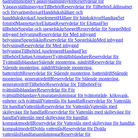
badrumsmöbler
Väggavställningsytor
Reservdelar för
Väggavställningsytor
Tillbehör
Reservdelar för Tillbehör
Lådinsatser
och förvaringsboxar
Handdukshållare och
handdukskrokar
Ljuselement
Hållare för bänkskivor
Handtag
Set
fotstöd
Magnettavlor
Eluttag
Reservdelar för Eluttag
Fler
tillbehör
Speglar och spegelskåp
Spegel
Reservdelar för Spegel
Med
inbyggd belysning
Reservdelar för Med inbyggd
belysning
Spegelskåp
Reservdelar för Spegelskåp
Med inbyggd
belysning
Reservdelar för Med inbyggd
belysning
Tillbehör
Ljuselement
Handtag
Fler
tillbehör
Eluttag
Armaturer
Tvättställsblandare
Reservdelar för
Tvättställsblandare
Stående montering, nätdrift
Reservdelar för
Stående montering, nätdrift
Stående montering,
batteridrift
Reservdelar för Stående montering, batteridrift
Stående
montering, generatordrift
Reservdelar för Stående montering,
generatordrift
Tillbehör
Reservdelar för Tillbehör
För
tvättställsblandare
Reservdelar för För
tvättställsblandare
Apparatanslutningar för tvättområde, köksvask,
enheter och tvättställ
Vattenlås för handfat
Reservdelar för Vattenlås
för handfat
Vattenlås
Reservdelar för Vattenlås
Vattenlås med
skiljevägg för handfat
Reservdelar för Vattenlås med skiljevägg för
handfat
Vattenlås med skiljevägg för handfat,
kompaktmodell
Reservdelar för Vattenlås med skiljevägg för handfat,
kompaktmodell
Dolda vattenlås
Reservdelar för Dolda
vattenlås
Handfatsanslutningar
Reservdelar för