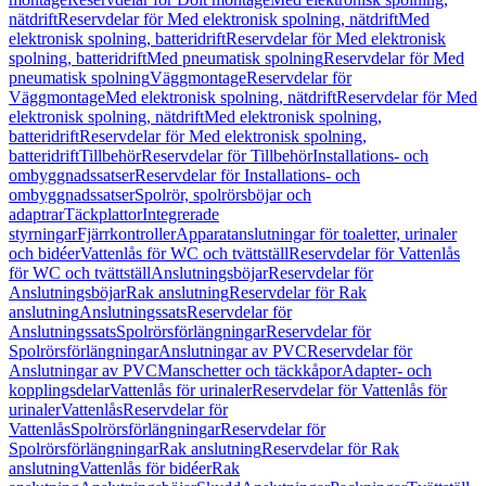
nätdrift
Reservdelar för Med elektronisk spolning, nätdrift
Med
elektronisk spolning, batteridrift
Reservdelar för Med elektronisk
spolning, batteridrift
Med pneumatisk spolning
Reservdelar för Med
pneumatisk spolning
Väggmontage
Reservdelar för
Väggmontage
Med elektronisk spolning, nätdrift
Reservdelar för Med
elektronisk spolning, nätdrift
Med elektronisk spolning,
batteridrift
Reservdelar för Med elektronisk spolning,
batteridrift
Tillbehör
Reservdelar för Tillbehör
Installations- och
ombyggnadssatser
Reservdelar för Installations- och
ombyggnadssatser
Spolrör, spolrörsböjar och
adaptrar
Täckplattor
Integrerade
styrningar
Fjärrkontroller
Apparatanslutningar för toaletter, urinaler
och bidéer
Vattenlås för WC och tvättställ
Reservdelar för Vattenlås
för WC och tvättställ
Anslutningsböjar
Reservdelar för
Anslutningsböjar
Rak anslutning
Reservdelar för Rak
anslutning
Anslutningssats
Reservdelar för
Anslutningssats
Spolrörsförlängningar
Reservdelar för
Spolrörsförlängningar
Anslutningar av PVC
Reservdelar för
Anslutningar av PVC
Manschetter och täckkåpor
Adapter- och
kopplingsdelar
Vattenlås för urinaler
Reservdelar för Vattenlås för
urinaler
Vattenlås
Reservdelar för
Vattenlås
Spolrörsförlängningar
Reservdelar för
Spolrörsförlängningar
Rak anslutning
Reservdelar för Rak
anslutning
Vattenlås för bidéer
Rak