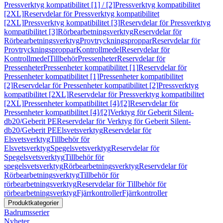
Pressverktyg kompatibilitet [1] / [2]
Pressverktyg kompatibilitet
[2XL]
Reservdelar för Pressverktyg kompatibilitet
[2XL]
Pressverktyg kompatibilitet [3]
Reservdelar för Pressverktyg
kompatibilitet [3]
Rörbearbetningsverktyg
Reservdelar för
Rörbearbetningsverktyg
Provtryckningsproppar
Reservdelar för
Provtryckningsproppar
Kontrollmedel
Reservdelar för
Kontrollmedel
Tillbehör
Pressenheter
Reservdelar för
Pressenheter
Pressenheter kompatibilitet [1]
Reservdelar för
Pressenheter kompatibilitet [1]
Pressenheter kompatibilitet
[2]
Reservdelar för Pressenheter kompatibilitet [2]
Pressverktyg
kompatibilitet [2XL]
Reservdelar för Pressverktyg kompatibilitet
[2XL]
Pressenheter kompatibilitet [4]/[2]
Reservdelar för
Pressenheter kompatibilitet [4]/[2]
Verktyg för Geberit Silent-
db20/Geberit PE
Reservdelar för Verktyg för Geberit Silent-
db20/Geberit PE
Elsvetsverktyg
Reservdelar för
Elsvetsverktyg
Tillbehör för
Elsvetsverktyg
Spegelsvetsverktyg
Reservdelar för
Spegelsvetsverktyg
Tillbehör för
spegelsvetsverktyg
Rörbearbetningsverktyg
Reservdelar för
Rörbearbetningsverktyg
Tillbehör för
rörbearbetningsverktyg
Reservdelar för Tillbehör för
rörbearbetningsverktyg
Fjärrkontroller
Fjärrkontroller
Produktkategorier
Badrumsserier
Nyheter