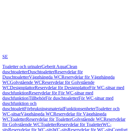
SE
Toaletter och urinaler
Geberit AquaClean
duschtoaletter
Duschtoaletter
Reservdelar för
Duschtoaletter
Vägghängda WC
Reservdelar för Vägghängda
WC
Golvstående WC
Reservdelar för Golvstående
WC
Designplattor
Reservdelar för Designplattor
För WC-sitsar med
duschfunktion
Reservdelar för För WC-sitsar med
duschfunktion
Tillbehör
För duschtoaletter
För WC-sitsar med
duschfunktion och
duschtoalett
Förbrukningsmaterial
Funktionsenheter
Toaletter och
WC-sitsar
Vägghängda WC
Reservdelar för Vägghängda
WC
Toaletter
Reservdelar för Toaletter
Golvstående WC
Reservdelar
för Golvstående WC
Toaletter
Reservdelar för Toaletter
WC-
sits
Reservdelar för WC-sits
WC-sits
Reservdelar för WC-sits
Comfort