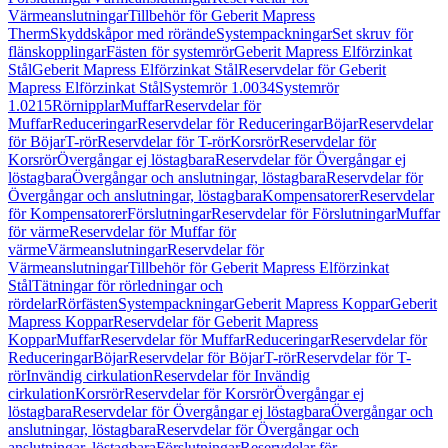
Värmeanslutningar
Tillbehör för Geberit Mapress
Therm
Skyddskåpor med rörände
Systempackningar
Set skruv för
flänskopplingar
Fästen för systemrör
Geberit Mapress Elförzinkat
Stål
Geberit Mapress Elförzinkat Stål
Reservdelar för Geberit
Mapress Elförzinkat Stål
Systemrör 1.0034
Systemrör
1.0215
Rörnipplar
Muffar
Reservdelar för
Muffar
Reduceringar
Reservdelar för Reduceringar
Böjar
Reservdelar
för Böjar
T-rör
Reservdelar för T-rör
Korsrör
Reservdelar för
Korsrör
Övergångar ej löstagbara
Reservdelar för Övergångar ej
löstagbara
Övergångar och anslutningar, löstagbara
Reservdelar för
Övergångar och anslutningar, löstagbara
Kompensatorer
Reservdelar
för Kompensatorer
Förslutningar
Reservdelar för Förslutningar
Muffar
för värme
Reservdelar för Muffar för
värme
Värmeanslutningar
Reservdelar för
Värmeanslutningar
Tillbehör för Geberit Mapress Elförzinkat
Stål
Tätningar för rörledningar och
rördelar
Rörfästen
Systempackningar
Geberit Mapress Koppar
Geberit
Mapress Koppar
Reservdelar för Geberit Mapress
Koppar
Muffar
Reservdelar för Muffar
Reduceringar
Reservdelar för
Reduceringar
Böjar
Reservdelar för Böjar
T-rör
Reservdelar för T-
rör
Invändig cirkulation
Reservdelar för Invändig
cirkulation
Korsrör
Reservdelar för Korsrör
Övergångar ej
löstagbara
Reservdelar för Övergångar ej löstagbara
Övergångar och
anslutningar, löstagbara
Reservdelar för Övergångar och
anslutningar, löstagbara
Förslutningar
Reservdelar för