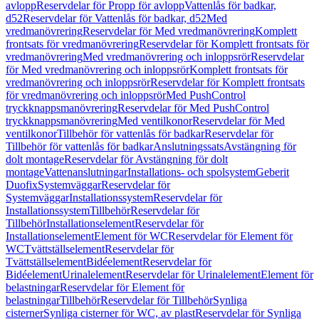
avlopp
Reservdelar för Propp för avlopp
Vattenlås för badkar,
d52
Reservdelar för Vattenlås för badkar, d52
Med
vredmanövrering
Reservdelar för Med vredmanövrering
Komplett
frontsats för vredmanövrering
Reservdelar för Komplett frontsats för
vredmanövrering
Med vredmanövrering och inloppsrör
Reservdelar
för Med vredmanövrering och inloppsrör
Komplett frontsats för
vredmanövrering och inloppsrör
Reservdelar för Komplett frontsats
för vredmanövrering och inloppsrör
Med PushControl
tryckknappsmanövrering
Reservdelar för Med PushControl
tryckknappsmanövrering
Med ventilkonor
Reservdelar för Med
ventilkonor
Tillbehör för vattenlås för badkar
Reservdelar för
Tillbehör för vattenlås för badkar
Anslutningssats
Avstängning för
dolt montage
Reservdelar för Avstängning för dolt
montage
Vattenanslutningar
Installations- och spolsystem
Geberit
Duofix
Systemväggar
Reservdelar för
Systemväggar
Installationssystem
Reservdelar för
Installationssystem
Tillbehör
Reservdelar för
Tillbehör
Installationselement
Reservdelar för
Installationselement
Element för WC
Reservdelar för Element för
WC
Tvättställselement
Reservdelar för
Tvättställselement
Bidéelement
Reservdelar för
Bidéelement
Urinalelement
Reservdelar för Urinalelement
Element för
belastningar
Reservdelar för Element för
belastningar
Tillbehör
Reservdelar för Tillbehör
Synliga
cisterner
Synliga cisterner för WC, av plast
Reservdelar för Synliga