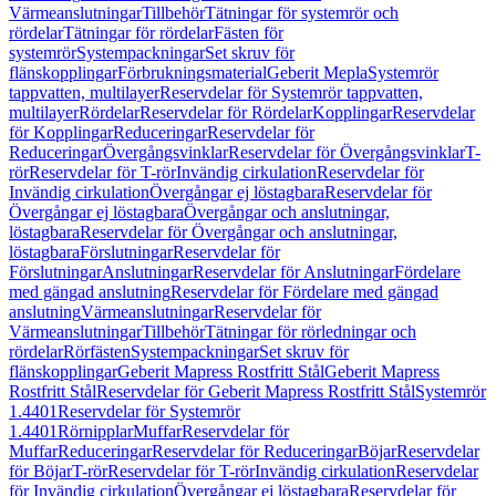
Värmeanslutningar
Tillbehör
Tätningar för systemrör och
rördelar
Tätningar för rördelar
Fästen för
systemrör
Systempackningar
Set skruv för
flänskopplingar
Förbrukningsmaterial
Geberit Mepla
Systemrör
tappvatten, multilayer
Reservdelar för Systemrör tappvatten,
multilayer
Rördelar
Reservdelar för Rördelar
Kopplingar
Reservdelar
för Kopplingar
Reduceringar
Reservdelar för
Reduceringar
Övergångsvinklar
Reservdelar för Övergångsvinklar
T-
rör
Reservdelar för T-rör
Invändig cirkulation
Reservdelar för
Invändig cirkulation
Övergångar ej löstagbara
Reservdelar för
Övergångar ej löstagbara
Övergångar och anslutningar,
löstagbara
Reservdelar för Övergångar och anslutningar,
löstagbara
Förslutningar
Reservdelar för
Förslutningar
Anslutningar
Reservdelar för Anslutningar
Fördelare
med gängad anslutning
Reservdelar för Fördelare med gängad
anslutning
Värmeanslutningar
Reservdelar för
Värmeanslutningar
Tillbehör
Tätningar för rörledningar och
rördelar
Rörfästen
Systempackningar
Set skruv för
flänskopplingar
Geberit Mapress Rostfritt Stål
Geberit Mapress
Rostfritt Stål
Reservdelar för Geberit Mapress Rostfritt Stål
Systemrör
1.4401
Reservdelar för Systemrör
1.4401
Rörnipplar
Muffar
Reservdelar för
Muffar
Reduceringar
Reservdelar för Reduceringar
Böjar
Reservdelar
för Böjar
T-rör
Reservdelar för T-rör
Invändig cirkulation
Reservdelar
för Invändig cirkulation
Övergångar ej löstagbara
Reservdelar för