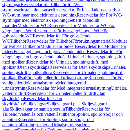
styrningar
Reservdelar för Tillbehör för WC-
styrningar
Installationssatser
Reservdelar för Installationssatser
För
WC-styrningar med elektronisk spolning
Reservdelar för För WC-
styrningar med elektronisk spolning
Geberit Monolith
moduler
Moduler för WC
Reservdelar för Moduler för WC
För
vägghängda WC
Reservdelar för För vägghängda WC
För
golvstående WC
Reservdelar för För golvstående
WC
Tillbehör
Reservdelar för Tillbehör
Förbrukningsmaterial
Moduler
för tvättställ
Tillbehör
Moduler för bidéer
Reservdelar för Moduler för
bidéer
För vägghängda och golvstående bidéer
Reservdelar för För
vägghängda och golvstående bidéer
Urinaler
Urinaler, spolningsdrift,
med spolkant
Reservdelar för Urinaler, spolningsdrift, med
spolkant
Utan skyddskåpa
Reservdelar för Utan skyddskåpa
Urinaler,
spolningsdrift, spolkantlösa
Reservdelar för Urinaler, spolningsdrift,
spolkantlösa
För synlig eller dold urinalstyrning
Reservdelar för För
synlig eller dold urinalstyrning
Med integrerad
urinalstyrning
Reservdelar för Med integrerad urinalstyrning
Urinaler,
vattenfri drift
Reservdelar för Urinaler, vattenfri drift
Utan
skyddskåpa
Reservdelar för Utan
skyddskåpa
Skiljeväggar
Skiljeväggar i plast
Skiljeväggar i
glas
Skiljeväggar av sanitetsporslin
Tillbehör
Reservdelar för
Tillbehör
Vattenlås och vattenlåstillbehör
Spolrör, spolrörsböjar och
adaptrar
Reservdelar för Spolrör, spolrörsböjar och
adaptrar
Infästningsmaterial
Urinalstyrningar
Dolt
montage
Reservdelar för Dolt montage
Med elektronisk spolning,