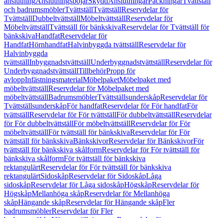
anslutning
Anslutningsböjar
Skydd
Anslutningar
Packningar
Tvättställ
och badrumsmöbler
Tvättställ
Tvättställ
Reservdelar för
Tvättställ
Dubbeltvättställ
Möbeltvättställ
Reservdelar för
Möbeltvättställ
Tvättställ för bänkskiva
Reservdelar för Tvättställ för
bänkskiva
Handfat
Reservdelar för
Handfat
Hörnhandfat
Halvinbyggda tvättställ
Reservdelar för
Halvinbyggda
tvättställ
Inbyggnadstvättställ
Underbyggnadstvättställ
Reservdelar för
Underbyggnadstvättställ
Tillbehör
Propp för
avlopp
Infästningsmaterial
Möbelpaket
Möbelpaket med
möbeltvättställ
Reservdelar för Möbelpaket med
möbeltvättställ
Badrumsmöbler
Tvättställsunderskåp
Reservdelar för
Tvättställsunderskåp
För handfat
Reservdelar för För handfat
För
tvättställ
Reservdelar för För tvättställ
För dubbeltvättställ
Reservdelar
för För dubbeltvättställ
För möbeltvättställ
Reservdelar för För
möbeltvättställ
För tvättställ för bänkskiva
Reservdelar för För
tvättställ för bänkskiva
Bänkskivor
Reservdelar för Bänkskivor
För
tvättställ för bänkskiva skålform
Reservdelar för För tvättställ för
bänkskiva skålform
För tvättställ för bänkskiva
rektangulärt
Reservdelar för För tvättställ för bänkskiva
rektangulärt
Sidoskåp
Reservdelar för Sidoskåp
Låga
sidoskåp
Reservdelar för Låga sidoskåp
Högskåp
Reservdelar för
Högskåp
Mellanhöga skåp
Reservdelar för Mellanhöga
skåp
Hängande skåp
Reservdelar för Hängande skåp
Fler
badrumsmöbler
Reservdelar för Fler