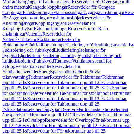
Muffar
Övergångar till andra material
Reservdelar för Övergångar till
andra material
Gängade kopplingar
Reservdelar för Gängade
kopplingar
Flänskopplingar
Flänsbussningar
Aggregatanslutningar
Rese
för Aggregatanslutningar
Anslutningsböjar
Reservdelar för
Anslutningsböjar
Kopplingshylsor
Reservdelar för
Kopplingshylsor
Raka anslutningar
Reservdelar för Raka
anslutningar
Vattenlås
Reservdelar för
Vattenlås
Tillbehör
Rörklammrar
Fästen för
rörklammrar
Stödskal
Förslutningar
Packningar
Förbrukningsmaterial
Br
ljudisolering och fuktskydd
Ljudisolering
Isoleringar för
byggnadsljudisolering
Isoleringar för byggnadsljudisolering och
luftljudsisolering
Fuktskydd
Tätningar
Ventilationsventil för
avlopp
Ventilationsventiler
Reservdelar för
Ventilationsventiler
Energisparventiler
Geberit Pluvia
takavvattning
Takbrunnar
Reservdelar för Takbrunnar
Takbrunnar
upp till 12 l/s
Reservdelar för Takbrunnar upp till 12 l/s
Takbrunnar
upp till 25 l/s
Reservdelar för Takbrunnar upp till 25 l/s
Takbrunnar
för stödrännor
Reservdelar för Takbrunnar för stödrännor
Takbrunnar
upp till 12 l/s
Reservdelar för Takbrunnar upp till 12 l/s
Takbrunnar
upp till 25 l/s
Reservdelar för Takbrunnar upp till 25
l/s
Installationselement ångspärr
Reservdelar för Installationselement
ångspärr
För takbrunnar upp till 12 l/s
Reservdelar för För takbrunnar
upp till 12 l/s
Överlopp
Reservdelar för Överlopp
För takbrunnar upp
till 12 l/s
Reservdelar för För takbrunnar upp till 12 l/s
För takbrunnar
upp till 25 l/s
Reservdelar för För takbrunnar upp till 25