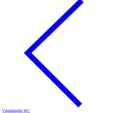
Vägghängda WC