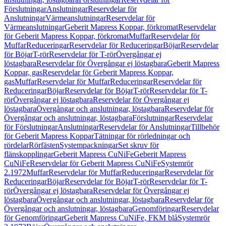
Förslutningar
Anslutningar
Reservdelar för
Anslutningar
Värmeanslutningar
Reservdelar för
Värmeanslutningar
Geberit Mapress Koppar, förkromat
Reservdelar
för Geberit Mapress Koppar, förkromat
Muffar
Reservdelar för
Muffar
Reduceringar
Reservdelar för Reduceringar
Böjar
Reservdelar
för Böjar
T-rör
Reservdelar för T-rör
Övergångar ej
löstagbara
Reservdelar för Övergångar ej löstagbara
Geberit Mapress
Koppar, gas
Reservdelar för Geberit Mapress Koppar,
gas
Muffar
Reservdelar för Muffar
Reduceringar
Reservdelar för
Reduceringar
Böjar
Reservdelar för Böjar
T-rör
Reservdelar för T-
rör
Övergångar ej löstagbara
Reservdelar för Övergångar ej
löstagbara
Övergångar och anslutningar, löstagbara
Reservdelar för
Övergångar och anslutningar, löstagbara
Förslutningar
Reservdelar
för Förslutningar
Anslutningar
Reservdelar för Anslutningar
Tillbehör
för Geberit Mapress Koppar
Tätningar för rörledningar och
rördelar
Rörfästen
Systempackningar
Set skruv för
flänskopplingar
Geberit Mapress CuNiFe
Geberit Mapress
CuNiFe
Reservdelar för Geberit Mapress CuNiFe
Systemrör
2.1972
Muffar
Reservdelar för Muffar
Reduceringar
Reservdelar för
Reduceringar
Böjar
Reservdelar för Böjar
T-rör
Reservdelar för T-
rör
Övergångar ej löstagbara
Reservdelar för Övergångar ej
löstagbara
Övergångar och anslutningar, löstagbara
Reservdelar för
Övergångar och anslutningar, löstagbara
Genomföringar
Reservdelar
för Genomföringar
Geberit Mapress CuNiFe, FKM blå
Systemrör